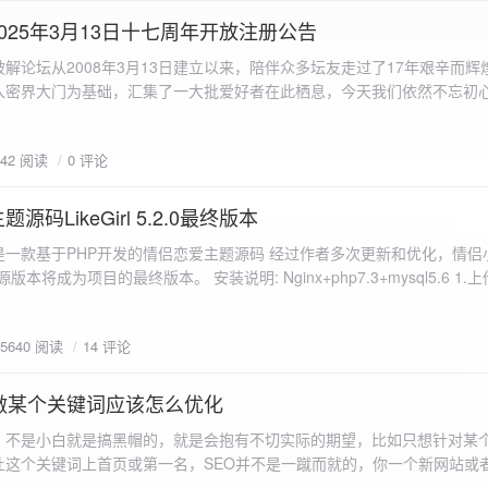
a.data.url}" target="_blank">${data.data.url}</a></p> <p>图片文件名:
025年3月13日十七周年开放注册公告
"uploaded-image" /> `; }
 吾爱破解论坛从2008年3月13日建立以来，陪伴众多坛友走过了17年艰辛而
入密界大门为基础，汇集了一大批爱好者在此栖息，今天我们依然不忘初
/p>`; } }; xhr.onerror = function() { resultDiv.innerHTML =
带领爱好者们走入密界的圣殿。 开放注册时间 为了避免由开放注册带来
'<p class="error">请求发生错误。</p>'; }; xhr.send(formData); }); </script> </body> </htm
册用户的管理。对于发现有马甲或者新注册用户从事违规行为的情况，我
842 阅读
0 评论
在您注册前，请认真阅读注册须知以及社区的总版规，以便更好地适应和
如下： 2025年3月13日 12：00-- 14：00 和 20：00 -- 22：00 
码LikeGirl 5.2.0最终版本
Girl是一款基于PHP开发的情侣恋爱主题源码 经过作者多次更新和优化，情
开源版本将成为项目的最终版本。 安装说明: Nginx+php7.3+mysql5.6 1
打开根目录下的admin文件夹 3.接着找到Config_DB.php文件 打开
息 4.请认真填写安全码 尽量设置的复杂难以猜测/ 修改密码等敏感信息
5640 阅读
14 评论
5.把压缩包中的sql上传到数据库即可，默认账号密码都是admin
做某个关键词应该怎么优化
，不是小白就是搞黑帽的，就是会抱有不切实际的期望，比如只想针对某
让这个关键词上首页或第一名，SEO并不是一蹴而就的，你一个新网站或
定的关键词上首页那是痴心妄想，seo是一项系统化工程 想针对某个词