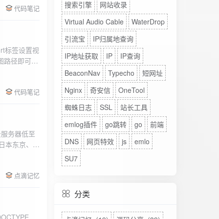
搜索引擎
网站收录
代码笔记
Virtual Audio Cable
WaterDrop
引流宝
IP归属地查询
rt标签设置视
IP地址获取
IP
IP查询
图路径即可。
BeaconNav
Typecho
短网址
Nginx
奇安信
OneTool
代码笔记
蜘蛛日志
SSL
站长工具
emlog插件
go跳转
go
前端
DNS
网页特效
js
emlo
、日本东京、美
、高防等多种
SU7
点滴记忆
分类