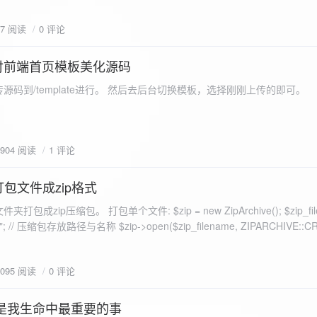
eo不适合，如果说有人能承诺让你一个全新的网站，或者本来没...
77 阅读
0 评论
付前端首页模板美化源码
源码到/template进行。 然后去后台切换模板，选择刚刚上传的即可。
1904 阅读
1 评论
打包文件成zip格式
包成zip压缩包。 打包单个文件: $zip = new ZipArchive(); $zip_fil
 $zip->open($zip_filename, ZIPARCHIVE::CREATE); // 打
go.png
为 logon2.png」,如果需要的压缩后的文件跟原文件名一样 addFile(
1095 阅读
0 评论
e("img/logon2.png),也就是原文件所在的路径 $zip-
logon2.png")); $res = $zip->close(); 打包多个文件: <?php $fileList
是我生命中最重要的事