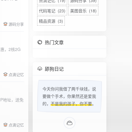
点滴记忆 (19)
源码分享 (39)
代码笔记 (23)
美图音乐 (18)
精品资源 (3)
源码分享
热门文章
惠，2核2G
w
舔狗日记
点滴记忆
今天你问我借了两千块钱，说
要做个手术，你果然还是爱我
立IP地址，送免
的，
不是我的孩子，你不要
。
点滴记忆