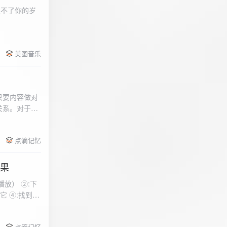
柔不了你的岁
 function
美图音乐
用函数，添加文件到
只要内容做对
关系。对于质
点滴记忆
效果
放） ②:下
到安
 分别选择两个蓝牙
点滴记忆