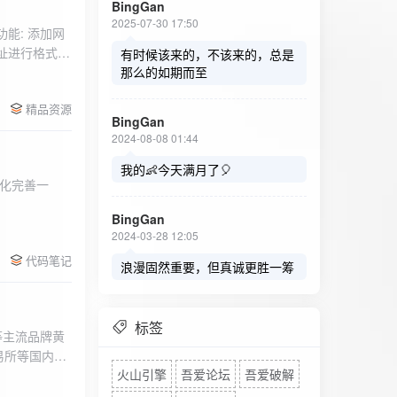
BingGan
2025-07-30 17:50
能: 添加网
址进行格式验
有时候该来的，不该来的，总是
址：在左侧面
那么的如期而至
列表中移除，
精品资源
，用户可以选
BingGan
测日志。 检
2024-08-08 01:44
秒。开始 /
设置的监测间
我的👶今天满月了🎈
化完善一
求失败，会进
每次对网址进
BingGan
日志记录会存
2024-03-28 12:05
面板的日志容器
代码笔记
自动滚动到最
浪漫固然重要，但真诚更胜一筹
标签
等主流品牌黄
易所等国内黄
火山引擎
吾爱论坛
吾爱破解
实时获取，支