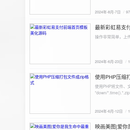
建议是做sem，s
2024年-8月-7日
9
最新彩虹易支
2024-6-23
操作非常简单，上传
2024年-6月-23日
使用PHP压缩
2024-6-12
使用PHP将文件、文件夹打
"down/".time().".zip"; // 压缩包存放路径与名称
开压缩包,没有则创建 // 参数1是要压缩的文件,参数2为压缩后,在压缩包中的文件名「这里我们把 lo
文件压缩,压缩后的文件
2024年-6月-12日
数可以改为 basenam
>addFile("img/logo.png",basename("
= array( "img/1.jpg", "img/2.jpg", ); $filename = "down/img.zip"; // 压缩包存放路径与名称 $zip = new
映画美图|爱你
2024-6-10