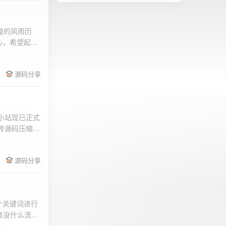
辉煌的风雨历
心，希望起到
的负面影响，
l>
们会采取更加
源码分享
享受我们的社
官方论坛:
侣小站现已正式
.上传源码压缩包
后按注释提示更改
需输入安全码
源码分享
个关键词进行
者没什么流量
做排名，我的