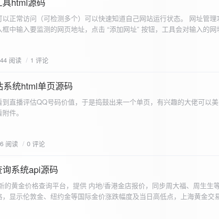
具html源码
以正常访问（可检测多个）可以快速知道自己网站运行状态。 网址管理功
框中输入要监测的网页地址，点击 “添加网址” 按钮，工具会对输入的网
址会被添加到左侧面板的列表中，并且列表项后有 “删除” 按钮。删除网
个网址后面都有一个 “删除” 按钮，点击该按钮可以将对应的网址从监测
644 阅读
1 评论
框中移除该网址选项。筛选网址：右侧面板有一个 “筛选网址” 的下拉框
选，只显示该网址的监测日志，也可以选择 “全部” 来显示所有网址的监
间隔：用户可以在输入框中设置监测间隔时间（单位为秒），默认值为 60 
系统html单页源码
开始监测” 按钮，工具会立即对所有已添加的网址进行一次检测，之后按照
看到直播评估QQ号码价值，于是捣鼓出来一个单页，有兴趣的大佬可以美
击 “停止监测” 按钮可停止监测。重试机制：在进行网址检测时，如果请
下，详细源码可查看附件。
，若重试后仍失败，则记录错误日志。日志记录与显示功能。 日志记录： 
网址的状态（正常或异常）、响应时间、时间戳以及错误信息（若有）。
组中，当日志数量超过 1000 条时，会移除最早的日志记录。日志显示：右侧
06 阅读
0 评论
后的监测日志，正常状态的日志为黑色，异常状态的日志为红色。日志会
息。
询系统api源码
新的黄金价格查询平台，提供 内地/香港金店报价，同步周大福、周生生
格，显示伦敦金、纽约金等国际金价涨跌幅度及当日高低点，上海黄金交
据，通过动态图表直观展示黄金价格趋势变化，所有数据均从第三方API
持移动端自适应显示。 index.html部分 !DOCTYPE html...