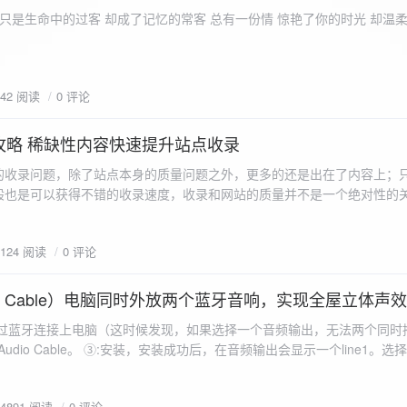
ename,ZipArchive::CREATE); //打开压缩包 //遍历文件 foreach($fileList as
只是生命中的过客 却成了记忆的常客 总有一份情 惊艳了你的时光 却温
<?php /** * @param $path 文件夹路径 * @param $zip zip 对象 */
 //打开当前文件夹由$path指定。 while
 { if ($filename != "." && $filename != "..") { //文件夹文件名字
942 阅读
0 评论
lename)) { // 如果读取的某个对象是文件夹，则递
攻略 稀缺性内容快速提升站点收录
p_filename, ZIPARCHIVE::CREATE); // 打开压缩包,没有则创建 //调
的收录问题，除了站点本身的质量问题之外，更多的还是出在了内容上；
p("img",$zip);
般也是可以获得不错的收录速度，收录和网站的质量并不是一个绝对性的
容又不得要领，自然收录上就会有比较大的问题。
1124 阅读
0 评论
 Audio Cable）电脑同时外放两个蓝牙音响，实现全屋立体声
过蓝牙连接上电脑（这时候发现，如果选择一个音频输出，无法两个同时播
l Audio Cable。 ③:安装，安装成功后，在音频输出会显示一个line1。选择它 ④:找
iorepeater.exe 两次 （双开） wave in 都选择 line1 wave out
54891 阅读
0 评论