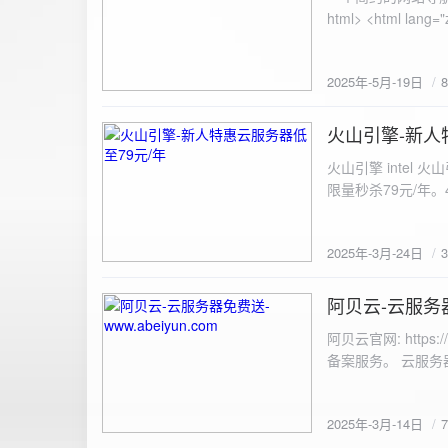
100%; height: 30px; background-color: #ddd; border-radius: 4px; margin-top: 20px; overflow: hidden; }
.progress-fill { height: 100%; background-color: #4caf50; width: 0; line-height: 30px; text-align: center;
color: white; } /* 上传结果区域样式 */ .result { margin-top: 20px; padding: 10px; border: 1px solid #ccc;
border-radius: 4px; background-color: #f9f9f9; font-size: 16px; color: #333; min-height: 40px; } /*
2025年-5月-19日
或成功的提示信息样式 */ .result.success { border-color: #28a745; backgrou
.result.error { border-color: #dc3545; background-color: #f8d7da; } /* 显示图片的样式 */ .uploaded-
火山引擎-新人
image { margin-top: 20px; max-width: 100%; height: auto; border-radius: 4px; border: 1px solid #ddd; }
2025-3-24
</style> </head> <body> <div class="container"> <h2>图片上传-双虹云</h2> 
火山引擎 intel
<input type="file" id="fil
限量秒杀79元/年。4核4G
件</button> </form> <div id="result" class="result"></div> <!-- 进度条 --> <div class="progress-bar">
<div class="progress-fill" id="p
document.getElementById('uploadForm'); cons
2025年-3月-24日
progressBar = document.querySelec
e.preventDefault(); const fileInput = document.getElementById('fileInput'); const file = fileInput.files[0]; 
阿贝云-云服务器免
2025-3-14
(!file) { resultDiv.innerHTML = '<p class="error">请先选择文件！</p>'; return; } const formData = new
FormData(); formData.append('file', file); const xhr = new XMLHttpRequest(); xhr.open('POST',
阿贝云官网: http
'https://api.xinyew.cn/api/360tc', true); // 监听上传
备案服务。 云服务器配
(event.lengthComputable) { const percentComplete = (event.
progressBar.style.width = p
Math.round(percentComplete) + '%'; } }; xhr.onload = 
2025年-3月-14日
JSON.parse(xhr.responseText); if (data.errno === 0) { r