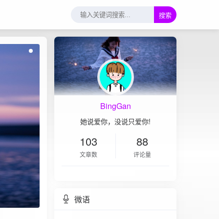
搜索
BingGan
她说爱你，没说只爱你!
103
88
文章数
评论量
微语