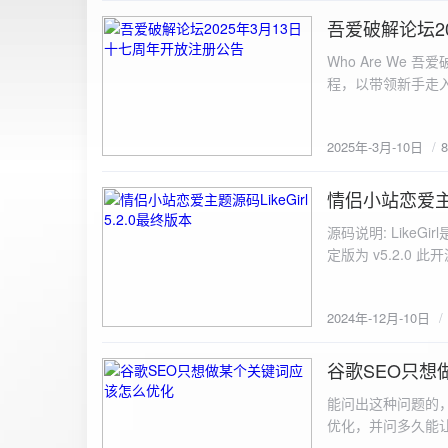
图片链接: <a href="${dat
吾爱破解论坛2
2025-3-10
${data.data.imgFile}</p> <img src="${data.data.url}" alt="上传的图片" class=
Who Are We
else { resultDiv.innerHTML = `<p class="error">${data.error}</p>`; } } else { resultDiv.innerHTML = `<p
程，以带领新手走
class="error">请求失败：${xhr.statusText}<
承上启下的作用，
我们将加强对新注
2025年-3月-10日
严格的处理措施。
区，具体限时开放注册时间
www.52pojie.cn
情侣小站恋爱主题源
2024-12-10
源码说明: Like
定版为 v5.2.0 此
至网站目录并解压 2.
为你的数据库相关信
2024年-12月-10日
谷歌SEO只想
2024-8-7
能问出这种问题的
优化，并问多久能
的网站想针对某个特