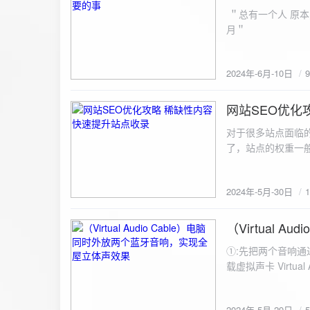
ZipArchive(); $zip->open($fil
＂总有一个人 原本
$file){ $zip->addFile($file,basename($file)); //向压缩包中添加文件 } $zip->close(); //关闭压缩包 打包某
月＂
个文件夹（包含子文件夹）: 
addFileToZip($path, $zip) { $handler = opendir($path);
(($filename = readdir($handler)) !== false)
2024年-6月-10日
为'.'和‘..’，不要对他们进行操作 if (is_dir($path . "/" . $fi
归 addFileToZip($path . "/" . $filename, $zip); } else { //将文件加入zip对象 $zip->addFile($path . "/" .
网站SEO优化
$filename); } } } } $zip = new ZipArchive(); $zip_filename = "down/files.zip"; // 压缩包存放路径与名称
2024-5-30
$zip->open($zi
对于很多站点面临
压缩包中 addFileToZi
了，站点的权重一
量一般的站点，内
2024年-5月-30日
（Virtual
2024-5-29
①:先把两个音响通
载虚拟声卡 Virtua
装目录下，双击打开 aud
音响 ⑤:点击 start 就可以听效果了。 最好是选择蓝牙延迟较低的、或者同款的蓝牙音箱。 原理大概是使
2024年-5月-29日