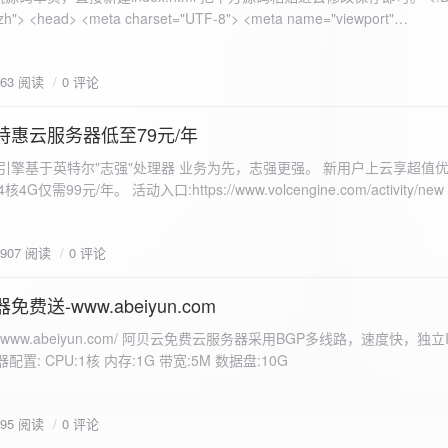
 错误
863 阅读
0 评论
nd-color: #e9f7e8; }
特惠云服务器低至79元/年
<form id="uploadForm">
 火山引擎基于英特尔"志强"处理器 业务为先，志强更强。 新用户上云享超值优
eInput" name="file" accept="image/*" required /> <button type="submit">上传文
仅需99元/年。 活动入口:https://www.volcengine.com/activity/ne
rogressFill">0%</div> </div> </div> <script> const form =
t resultDiv = document.getElementById('result'); const
3907 阅读
0 评论
tor('.progress-fill'); form.addEventListener('submit', (e) => {
if
费送-www.abeiyun.com
s://www.abeiyun.com/ 阿贝云免费云服务器采用BGP多线路，速度快，独
进度事件 xhr.upload.onprogress = function(event) { if
置: CPU:1核 内存:1G 带宽:5M 数据盘:10G
loaded / event.total) * 100;
ercentComplete + '%'; progressBar.innerHTML =
function() { if (xhr.status === 200) { const data =
795 阅读
0 评论
esultDiv.innerHTML = ` <p>上传成功！</p> <p>