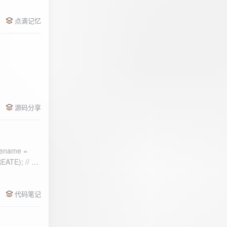
点滴记忆
源码分享
ename =
) 的第二个参
代码笔记