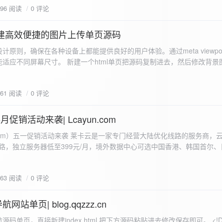
596 阅读
0 评论
I构建高效便捷的图片上传单页源码
计原则，确保在各种设备上都能提供良好的用户体验。通过meta viewpo
适应不同屏幕尺寸。 新建一个html单页把源码复制进去，然后修改背景
"> <head> <meta charset="UTF-8"> <meta name="viewport"
-scale=1.0"> <title>360图床文件上传 - 双虹云博客</title> <style> /*
661 阅读
0 评论
-size: cover; /* 保证背景图片覆盖整个视窗 */ color:
月促销活动来袭| Lcayun.com
 莱卡云是一家专门经营大陆优化线路的服务商，云服务器低至
线路，独立服务器低至399元/月，境外数据中心可选中国香港、韩国首尔
0, 0, 0, 0.1);
据中心可选枣庄、宁波、扬州、绍兴、镇江、成都等，有单线、多线BGP
务器、SSL、CDN、域名注册、域名备案等服务可供选择。 官网链接:
663 阅读
0 评论
.com/actcloud.html
站单页| blog.qqzzz.cn
ll 0.3s ease; position: relative; z-index: 2; } .main-box:hover { transform: translateY(-2px); box-shadow: 0 6px 25px rgba(0, 0, 0, 0.2); } /* 头部样式 */ .header { text-align: center; margin-bottom: 20px; padding-bottom: 15px; border-bottom: 1px solid rgba(255, 255, 255, 0.2); } .header h1 { font-size: 32px; background: linear-gradient(120deg, #2b5876 0%, #4e4376 100%); -webkit-background-clip: text; -webkit-text-fill-color: transparent; margin-bottom: 15px; } /* 提示框样式 */ .notice { background: transparent; padding: 0 25px; border-radius: 12px; margin-bottom: 15px; white-space: nowrap; overflow: hidden; text-overflow: ellipsis; } .notice p { color: #4facfe; font-size: 16px; line-height: 1; font-weight: bold; letter-spacing: 0.5px; margin: 0; } /* 流量卡领取样式 */ .flow-card, .flow-card-top { background: linear-gradient(120deg, #4facfe 0%, #00f2fe 100%); box-shadow: 0 3px 15px rgba(0, 0, 0, 0.1); border-radius: 12px; padding: 10px 15px; margin-bottom: 10px; text-align: center; position: relative; overflow: hidden; display: flex; justify-content: space-between; align-items: center; } .flow-card::before, .flow-card-top::before { content: ''; position: absolute; top: -10px; right: -10px; width: 80px; height: 80px; background: rgba(255, 255, 255, 0.1); border-radius: 50%; } .flow-card .text-content, .flow-card-top h3 { flex: 1; text-align: left; color: #ffffff; font-size: 16px; margin: 0; } .flow-card h2 { color: #ffffff; font-size: 18px; margin-bottom: 4px; font-weight: 600; } .flow-card p { color: rgba(255, 255, 255, 0.9); font-size: 14px; margin-bottom: 0; } .flow-card a, .flow-card-top a { display: inline-block; background: #ffffff; color: #2b5876; padding: 8px 0; border-radius: 50px; font-size: 15px; cursor: pointer; transition: all 0.3s ease; font-weight: 600; text-decoration: none; box-shadow: 0 4px 10px rgba(0, 0, 0, 0.1); margin: 0 5px; white-space: nowrap; width: 110px; text-align: center; } /* 所有按钮统一样式 */ .flow-card .buttons a, .flow-card-top .buttons a { background: #ffffff; color: #2b5876; } .flow-card .buttons a:hover, .flow-card-top .buttons a:hover { background: #f8f9fa; transform: translateY(-2px); box-shadow: 0 6px 15px rgba(0, 0, 0, 0.2); } .flow-card .buttons, .flow-card-top .buttons { display: flex; align-items: center; justify-content: flex-end; flex-wrap: nowrap; } .flow-card a:hover, .flow-card-top a:hover { transform: translateY(-2px); box-shadow: 0 6px 15px rgba(0, 0, 0, 0.2); background: #f8f9fa; } .flow-card-top { margin-bottom: 10px; } /* 导航网格样式 */ .nav-grid { display: grid; grid-template-columns: repeat(2, 1fr); gap: 25px; width: 100%; margin: 0 auto; padding: 0; } /* 导航项样式 */ .nav-item { background: hsl(230, 10%, 33%); border-radius: 12px; padding: 12px; text-align: center; box-shadow: none; transition: all 0.3s ease; min-height: 75px; position: relative; } .nav-item:hover { transform: none; background: hsl(230, 10%, 38%); } .nav-item a { text-decoration: none; color: inherit; display: block; text-align: center; } .nav-item h3 { color: #ffffff; font-size: 17px; margin-bottom: 8px; } .nav-item p { color: rgba(255, 255, 255, 0.9); font-size: 16px; margin-bottom: 4px; } .nav-item .status { position: absolute; bottom: -20px; left: 0; right: 0; color: #ff6b6b; font-size: 12px; text-align: center; font-weight: 500; } /* 底部导航样式 */ .float-nav { display: none; } @media (max-width: 768px) { body { padding-bottom: 20px; } .container { padding: 10px; } .main-box { padding: 15px; margin: 5px; } .header { margin-bottom: 15px; padding-bottom: 10px; } .nav-grid { gap: 15px; } .flow-card, .flow-card-top { padding: 12px; margin-bottom: 10px; flex-direction: column; } .flow-card .text-content, .flow-card-top h3 { text-align: center; margin-bottom: 12px; font-size: 16px; } .flow-card h2 { font-size: 16px; margin-bottom: 5px; text-align: center; } .flow-card p { font-size: 13px; text-align: center; padding: 0 5px; } .flow-card a, .flow-card-top a, .flow-card .buttons a, .flow-card-top .buttons a { padding: 7px 0; font-size: 14px; margin: 0 4px; width: 95px; text-align: center; background: #ffffff; color: #2b5876; } .flow-card .buttons, .flow-card-top .buttons { justify-content: center; width: 100%; margin-top: 5px; } .nav-item { padding: 12px; min-height: 70px; width: 100%; } .header h1 { font-size: 24px; } .notice p { font-size: 14px; } .copyright { padding: 10px 0; font-size: 12px; } } /* 版权信息样式 */ .copyright { text-align: center; padding: 15px 0; color: #6c757d; font-size: 13px; letter-spacing: 0.5px; width: 100%; max-width: 1200px; margin: 0 auto; } /* 弹窗样式 */ .modal-overlay { position: fixed; top: 0; left: 0; right: 0; bottom: 0; background: rgba(0, 0, 0, 0.4); display: flex; justify-content: center; align-items: center; z-index: 10000; } .modal { background: white; border: 1px solid #e9ecef; padding: 25px; border-radius: 15px; width: 90%; max-width: 3