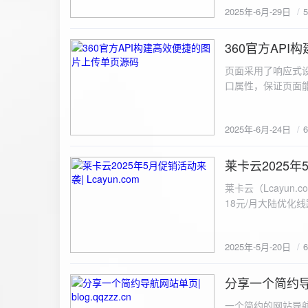
2025年-6月-29日
360官方AP
2025-6-24
页面采用了响应式设
口属性，保证页面能
<!DOCTYPE html> <html lang="zh-CN
content="width=device-width, initial
2025年-6月-24日
重置默认样式 */ * { margin: 0; padding: 0; box-sizing: border-box; } /* 设置页面的字体和添加背景图片 */
body { font-family: Arial, sans-serif; background: url('static/images/background.png') no-repeat center
center fixed; /* 使用服务器上的路径 */ background
莱卡云2025年5
2025-5-20
#333; display: flex; justify-content: center; align-items: center; min-height: 100vh; margin: 0; } /* 容器样
莱卡云（Lcayun.com）五一促销活动来袭
式 */ .container { background-color: rgba(255, 255, 255, 0.9); /* 使用半透明白色背景，以便在图片背景
18元/月大陆优化
上更清晰地显示内容 */ padding: 30px; border-radius: 8px; box-shadow: 0 4px 8px rgba(
国洛杉矶，境内数
width: 100%; max-width: 500px; text-align: center; } /* 标题样式 */ h2 { font-size: 24px; margin-bottom:
选择，更含有游戏服
20px; color: #333; } /* 文件输入框样式 */ input[type="file"] { display: block; margin: 0 auto 20px;
2025年-5月-20日
https://www.lcayun
padding: 8px; background-color: #f7f7f7; border: 1px solid #ccc; border-radius: 4px; font-size: 16px;
color: #333; } /* 按钮样式 */ button { background-color: #007BFF; color: #fff; padding: 12px 20px; font-
分享一个简约导航网
size: 16px; border: none; border-radius: 4px; cursor: pointer; transition: background-color 0.3s ease; }
2025-5-19
/* 按钮悬浮效果 */ button:hover { background-color: #0056b3; } /* 进度条样式 */ .progress-bar { width:
一个简约的网站导航源码单页，直接新建index.html 把下方源码粘贴进去修改保存即可。 <!DOCTYPE html> <html lang="zh"> <head> <meta charset="UTF-8"> <meta name="viewport" content="width=device-width, initial-scale=1.0"> <title>导航网站 -blog.qqzzz.cn</title> <meta name="keywords" content="双虹云博客"> <meta name="description" content="双虹云博客。"> <meta name="author" content="导航网站"> <meta name="robots" content="index,follow"> <meta property="og:title" content="导航网站 - "> <meta property="og:description" content="双虹云。"> <meta property="og:type" content="website"> <link rel="icon" href="https://blog.qqzzz.cn/favicon.ico" type="image/x-icon"> <link rel="shortcut icon" href="https://blog.qqzzz.cn/favicon.ico" type="image/x-icon"> <style> /* 基础样式 */ * { margin: 0; padding: 0; box-sizing: border-box; } /* 主体样式 */ body { background: #f0f2f5; font-family: 'Microsoft YaHei', -apple-system, BlinkMacSystemFont, sans-serif; margin: 0; padding: 0; min-height: 100vh; overflow-x: hidden; position: relative; display: flex; flex-direction: column; } /* 容器样式 */ .container { max-width: 1200px; margin: 0 auto; padding: 20px; flex: 1; display: flex; flex-direction: column; align-items: center; width: 100%; } /* 主盒子样式 */ .main-box { background: white; box-shadow: 0 2px 12px rgba(0, 0, 0, 0.08); border-radius: 24px; border: 1px solid #e9ecef; width: 100%; max-width: 1000px; padding: 30px; margin: 0 auto 15px; transition: a