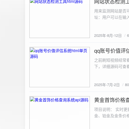
网站状态检测工
2025-8-12
用来监测网站是否可
址：用户可以在输入
证。验证通过后，网
板的网址列表中，每
2025年-8月-12日
同时也会从筛选下拉
择具体的网址进行筛
测功能： 设置监测
qq账号价值评估
2025-7-2
停止监测：点击 “
之前刷短视频经常
隔时间循环检测。点
行最多 3 次重试
行检测后，会记录
储在 logs 数
2025年-7月-2日
8
会显示所有或筛选
底部以显示最新信
黄金首饰价格查
2025-6-29
项目说明： 实时更
金、铂金及金条价
金品种实时交易数