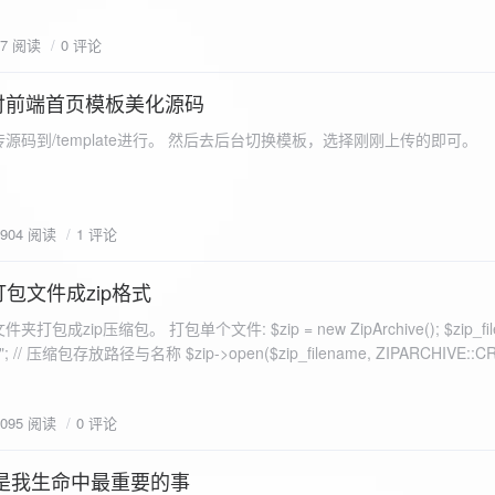
eo不适合，如果说有人能承诺让你一个全新的网站，或者本来没...
77 阅读
0 评论
付前端首页模板美化源码
源码到/template进行。 然后去后台切换模板，选择刚刚上传的即可。
1904 阅读
1 评论
打包文件成zip格式
包成zip压缩包。 打包单个文件: $zip = new ZipArchive(); $zip_fil
 $zip->open($zip_filename, ZIPARCHIVE::CREATE); // 打
go.png
为 logon2.png」,如果需要的压缩后的文件跟原文件名一样 addFile(
1095 阅读
0 评论
e("img/logon2.png),也就是原文件所在的路径 $zip-
logon2.png")); $res = $zip->close(); 打包多个文件: <?php $fileList
是我生命中最重要的事