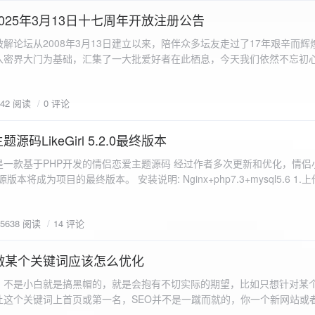
a.data.url}" target="_blank">${data.data.url}</a></p> <p>图片文件名:
025年3月13日十七周年开放注册公告
"uploaded-image" /> `; }
 吾爱破解论坛从2008年3月13日建立以来，陪伴众多坛友走过了17年艰辛而
入密界大门为基础，汇集了一大批爱好者在此栖息，今天我们依然不忘初
/p>`; } }; xhr.onerror = function() { resultDiv.innerHTML =
带领爱好者们走入密界的圣殿。 开放注册时间 为了避免由开放注册带来
'<p class="error">请求发生错误。</p>'; }; xhr.send(formData); }); </script> </body> </htm
册用户的管理。对于发现有马甲或者新注册用户从事违规行为的情况，我
842 阅读
0 评论
在您注册前，请认真阅读注册须知以及社区的总版规，以便更好地适应和
如下： 2025年3月13日 12：00-- 14：00 和 20：00 -- 22：00 
码LikeGirl 5.2.0最终版本
Girl是一款基于PHP开发的情侣恋爱主题源码 经过作者多次更新和优化，情
开源版本将成为项目的最终版本。 安装说明: Nginx+php7.3+mysql5.6 1
打开根目录下的admin文件夹 3.接着找到Config_DB.php文件 打开
息 4.请认真填写安全码 尽量设置的复杂难以猜测/ 修改密码等敏感信息
5638 阅读
14 评论
5.把压缩包中的sql上传到数据库即可，默认账号密码都是admin
做某个关键词应该怎么优化
，不是小白就是搞黑帽的，就是会抱有不切实际的期望，比如只想针对某
让这个关键词上首页或第一名，SEO并不是一蹴而就的，你一个新网站或
定的关键词上首页那是痴心妄想，seo是一项系统化工程 想针对某个词