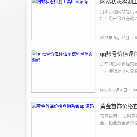
网站状态检测工
2025-8-12
用来监测网站是否可
址：用户可以在输入
证。验证通过后，网
板的网址列表中，每
2025年-8月-12日
同时也会从筛选下拉
择具体的网址进行筛
测功能： 设置监测
qq账号价值评估
2025-7-2
停止监测：点击 “
之前刷短视频经常
隔时间循环检测。点
行最多 3 次重试
行检测后，会记录
储在 logs 数
2025年-7月-2日
8
会显示所有或筛选
底部以显示最新信
黄金首饰价格查
2025-6-29
项目说明： 实时更
金、铂金及金条价
金品种实时交易数