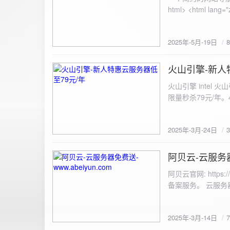
100%; height: 30px; background-color: #ddd; border-radius: 4px; margin-top: 20px; overflow: hidden; }
.progress-fill { height: 100%; background-color: #4caf50; width: 0; line-height: 30px; text-align: center;
color: white; } /* 上传结果区域样式 */ .result { margin-top: 20px; padding: 10px; border: 1px solid #ccc;
border-radius: 4px; background-color: #f9f9f9; font-size: 16px; color: #333; min-height: 40px; } /*
2025年-5月-19日
或成功的提示信息样式 */ .result.success { border-color: #28a745; backgrou
.result.error { border-color: #dc3545; background-color: #f8d7da; } /* 显示图片的样式 */ .uploaded-
火山引擎-新人
image { margin-top: 20px; max-width: 100%; height: auto; border-radius: 4px; border: 1px solid #ddd; }
2025-3-24
</style> </head> <body> <div class="container"> <h2>图片上传-双虹云</h2> 
火山引擎 intel
<input type="file" id="fil
限量秒杀79元/年。4核4G
件</button> </form> <div id="result" class="result"></div> <!-- 进度条 --> <div class="progress-bar">
<div class="progress-fill" id="p
document.getElementById('uploadForm'); cons
2025年-3月-24日
progressBar = document.querySelec
e.preventDefault(); const fileInput = document.getElementById('fileInput'); const file = fileInput.files[0]; 
阿贝云-云服务器免
2025-3-14
(!file) { resultDiv.innerHTML = '<p class="error">请先选择文件！</p>'; return; } const formData = new
FormData(); formData.append('file', file); const xhr = new XMLHttpRequest(); xhr.open('POST',
阿贝云官网: http
'https://api.xinyew.cn/api/360tc', true); // 监听上传
备案服务。 云服务器配
(event.lengthComputable) { const percentComplete = (event.
progressBar.style.width = p
Math.round(percentComplete) + '%'; } }; xhr.onload = 
2025年-3月-14日
JSON.parse(xhr.responseText); if (data.errno === 0) { r