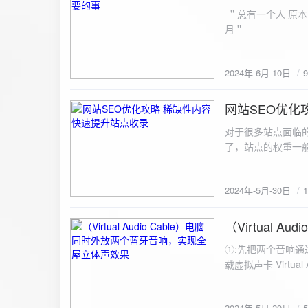
ZipArchive(); $zip->open($fil
＂总有一个人 原本
$file){ $zip->addFile($file,basename($file)); //向压缩包中添加文件 } $zip->close(); //关闭压缩包 打包某
月＂
个文件夹（包含子文件夹）: 
addFileToZip($path, $zip) { $handler = opendir($path);
(($filename = readdir($handler)) !== false)
2024年-6月-10日
为'.'和‘..’，不要对他们进行操作 if (is_dir($path . "/" . $fi
归 addFileToZip($path . "/" . $filename, $zip); } else { //将文件加入zip对象 $zip->addFile($path . "/" .
网站SEO优化
$filename); } } } } $zip = new ZipArchive(); $zip_filename = "down/files.zip"; // 压缩包存放路径与名称
2024-5-30
$zip->open($zi
对于很多站点面临
压缩包中 addFileToZi
了，站点的权重一
量一般的站点，内
2024年-5月-30日
（Virtual
2024-5-29
①:先把两个音响通
载虚拟声卡 Virtua
装目录下，双击打开 aud
音响 ⑤:点击 start 就可以听效果了。 最好是选择蓝牙延迟较低的、或者同款的蓝牙音箱。 原理大概是使
2024年-5月-29日