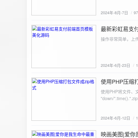
建议是做sem，s
2024年-8月-7日
9
最新彩虹易支
2024-6-23
操作非常简单，上传
2024年-6月-23日
使用PHP压缩
2024-6-12
使用PHP将文件、文件夹打
"down/".time().".zip"; // 压缩包存放路径与名称
开压缩包,没有则创建 // 参数1是要压缩的文件,参数2为压缩后,在压缩包中的文件名「这里我们把 lo
文件压缩,压缩后的文件
2024年-6月-12日
数可以改为 basenam
>addFile("img/logo.png",basename("
= array( "img/1.jpg", "img/2.jpg", ); $filename = "down/img.zip"; // 压缩包存放路径与名称 $zip = new
映画美图|爱你
2024-6-10