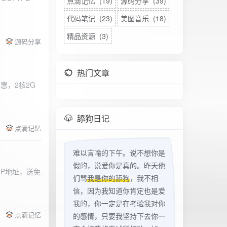
点滴记忆 (19)
源码分享 (39)
代码笔记 (23)
美图音乐 (18)
精品资源 (3)
源码分享
热门文章
惠，2核2G
w
舔狗日记
点滴记忆
难以言喻的下午。说不想你是
假的，说爱你是真的。昨天他
立IP地址，送免
们骂
我是你的舔狗
，我不相
信，因为我知道你肯定也是爱
我的，你一定是在考验我对你
点滴记忆
的感情，只要我坚持下去你一