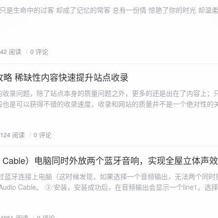
ename,ZipArchive::CREATE); //打开压缩包 //遍历文件 foreach($fileList as
只是生命中的过客 却成了记忆的常客 总有一份情 惊艳了你的时光 却温
<?php /** * @param $path 文件夹路径 * @param $zip zip 对象 */
 //打开当前文件夹由$path指定。 while
 { if ($filename != "." && $filename != "..") { //文件夹文件名字
942 阅读
0 评论
lename)) { // 如果读取的某个对象是文件夹，则递
攻略 稀缺性内容快速提升站点收录
p_filename, ZIPARCHIVE::CREATE); // 打开压缩包,没有则创建 //调
的收录问题，除了站点本身的质量问题之外，更多的还是出在了内容上；
p("img",$zip);
般也是可以获得不错的收录速度，收录和网站的质量并不是一个绝对性的
容又不得要领，自然收录上就会有比较大的问题。
1124 阅读
0 评论
 Audio Cable）电脑同时外放两个蓝牙音响，实现全屋立体声
过蓝牙连接上电脑（这时候发现，如果选择一个音频输出，无法两个同时播
l Audio Cable。 ③:安装，安装成功后，在音频输出会显示一个line1。选择它 ④:找
iorepeater.exe 两次 （双开） wave in 都选择 line1 wave out
54861 阅读
0 评论