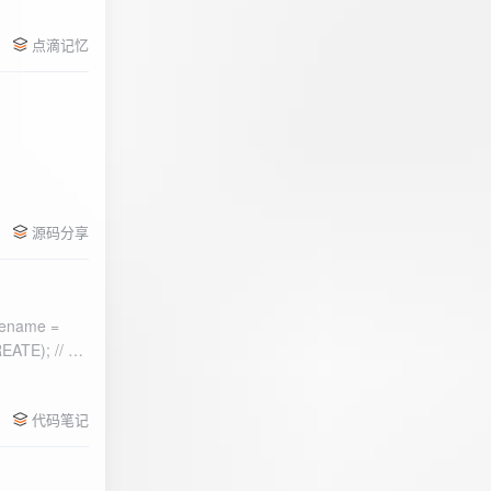
点滴记忆
源码分享
ename =
) 的第二个参
代码笔记