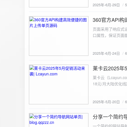
2025年-6月-29日
360官方AP
2025-6-24
页面采用了响应式设
口属性，保证页面能
<!DOCTYPE html> <html lang="zh-CN
content="width=device-width, initial
2025年-6月-24日
重置默认样式 */ * { margin: 0; padding: 0; box-sizing: border-box; } /* 设置页面的字体和添加背景图片 */
body { font-family: Arial, sans-serif; background: url('static/images/background.png') no-repeat center
center fixed; /* 使用服务器上的路径 */ background
莱卡云2025年5
2025-5-20
#333; display: flex; justify-content: center; align-items: center; min-height: 100vh; margin: 0; } /* 容器样
莱卡云（Lcayun.com）五一促销活动来袭
式 */ .container { background-color: rgba(255, 255, 255, 0.9); /* 使用半透明白色背景，以便在图片背景
18元/月大陆优化
上更清晰地显示内容 */ padding: 30px; border-radius: 8px; box-shadow: 0 4px 8px rgba(
国洛杉矶，境内数
width: 100%; max-width: 500px; text-align: center; } /* 标题样式 */ h2 { font-size: 24px; margin-bottom:
选择，更含有游戏服
20px; color: #333; } /* 文件输入框样式 */ input[type="file"] { display: block; margin: 0 auto 20px;
2025年-5月-20日
https://www.lcayun
padding: 8px; background-color: #f7f7f7; border: 1px solid #ccc; border-radius: 4px; font-size: 16px;
color: #333; } /* 按钮样式 */ button { background-color: #007BFF; color: #fff; padding: 12px 20px; font-
分享一个简约导航网
size: 16px; border: none; border-radius: 4px; cursor: pointer; transition: background-color 0.3s ease; }
2025-5-19
/* 按钮悬浮效果 */ button:hover { background-color: #0056b3; } /* 进度条样式 */ .progress-bar { width:
一个简约的网站导航源码单页，直接新建index.html 把下方源码粘贴进去修改保存即可。 <!DOCTYPE html> <html lang="zh"> <head> <meta charset="UTF-8"> <meta name="viewport" content="width=device-width, initial-scale=1.0"> <title>导航网站 -blog.qqzzz.cn</title> <meta name="keywords" content="双虹云博客"> <meta name="description" content="双虹云博客。"> <meta name="author" content="导航网站"> <meta name="robots" content="index,follow"> <meta property="og:title" content="导航网站 - "> <meta property="og:description" content="双虹云。"> <meta property="og:type" content="website"> <link rel="icon" href="https://blog.qqzzz.cn/favicon.ico" type="image/x-icon"> <link rel="shortcut icon" href="https://blog.qqzzz.cn/favicon.ico" type="image/x-icon"> <style> /* 基础样式 */ * { margin: 0; padding: 0; box-sizing: border-box; } /* 主体样式 */ body { background: #f0f2f5; font-family: 'Microsoft YaHei', -apple-system, BlinkMacSystemFont, sans-serif; margin: 0; padding: 0; min-height: 100vh; overflow-x: hidden; position: relative; display: flex; flex-direction: column; } /* 容器样式 */ .container { max-width: 1200px; margin: 0 auto; padding: 20px; flex: 1; display: flex; flex-direction: column; align-items: center; width: 100%; } /* 主盒子样式 */ .main-box { background: white; box-shadow: 0 2px 12px rgba(0, 0, 0, 0.08); border-radius: 24px; border: 1px solid #e9ecef; width: 100%; max-width: 1000px; padding: 30px; margin: 0 auto 15px; transition: a