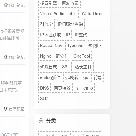
搜索引擎
网站收录
代码笔记
Virtual Audio Cable
WaterDrop
引流宝
IP归属地查询
rt标签设置视
IP地址获取
IP
IP查询
图路径即可。
BeaconNav
Typecho
短网址
Nginx
奇安信
OneTool
代码笔记
蜘蛛日志
SSL
站长工具
emlog插件
go跳转
go
前端
DNS
网页特效
js
emlo
、日本东京、美
、高防等多种
SU7
点滴记忆
分类