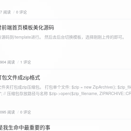
eo不适合，如果说有人能承诺让你一个全新的网站，或者本来没...
77 阅读
0 评论
付前端首页模板美化源码
源码到/template进行。 然后去后台切换模板，选择刚刚上传的即可。
1904 阅读
1 评论
打包文件成zip格式
包成zip压缩包。 打包单个文件: $zip = new ZipArchive(); $zip_fil
 $zip->open($zip_filename, ZIPARCHIVE::CREATE); // 打
go.png
为 logon2.png」,如果需要的压缩后的文件跟原文件名一样 addFile(
1095 阅读
0 评论
e("img/logon2.png),也就是原文件所在的路径 $zip-
logon2.png")); $res = $zip->close(); 打包多个文件: <?php $fileList
是我生命中最重要的事