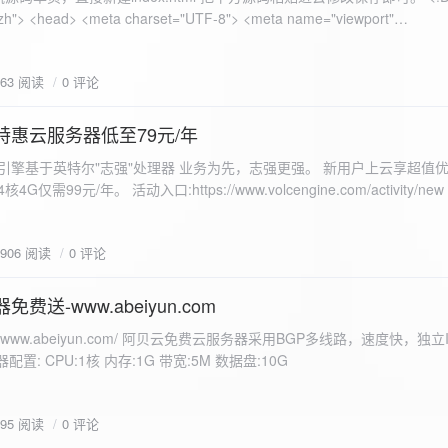
 错误
863 阅读
0 评论
nd-color: #e9f7e8; }
特惠云服务器低至79元/年
<form id="uploadForm">
 火山引擎基于英特尔"志强"处理器 业务为先，志强更强。 新用户上云享超值优
eInput" name="file" accept="image/*" required /> <button type="submit">上传文
仅需99元/年。 活动入口:https://www.volcengine.com/activity/ne
rogressFill">0%</div> </div> </div> <script> const form =
t resultDiv = document.getElementById('result'); const
3906 阅读
0 评论
tor('.progress-fill'); form.addEventListener('submit', (e) => {
if
费送-www.abeiyun.com
s://www.abeiyun.com/ 阿贝云免费云服务器采用BGP多线路，速度快，独
进度事件 xhr.upload.onprogress = function(event) { if
置: CPU:1核 内存:1G 带宽:5M 数据盘:10G
loaded / event.total) * 100;
ercentComplete + '%'; progressBar.innerHTML =
function() { if (xhr.status === 200) { const data =
795 阅读
0 评论
esultDiv.innerHTML = ` <p>上传成功！</p> <p>