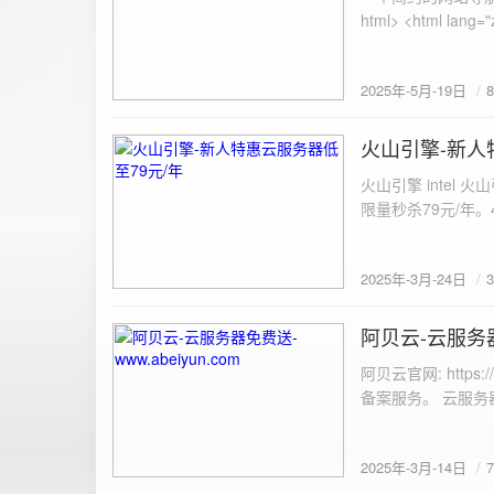
100%; height: 30px; background-color: #ddd; border-radius: 4px; margin-top: 20px; overflow: hidden; }
.progress-fill { height: 100%; background-color: #4caf50; width: 0; line-height: 30px; text-align: center;
color: white; } /* 上传结果区域样式 */ .result { margin-top: 20px; padding: 10px; border: 1px solid #ccc;
border-radius: 4px; background-color: #f9f9f9; font-size: 16px; color: #333; min-height: 40px; } /*
2025年-5月-19日
或成功的提示信息样式 */ .result.success { border-color: #28a745; backgrou
.result.error { border-color: #dc3545; background-color: #f8d7da; } /* 显示图片的样式 */ .uploaded-
火山引擎-新人
image { margin-top: 20px; max-width: 100%; height: auto; border-radius: 4px; border: 1px solid #ddd; }
2025-3-24
</style> </head> <body> <div class="container"> <h2>图片上传-双虹云</h2> 
火山引擎 intel
<input type="file" id="fil
限量秒杀79元/年。4核4G
件</button> </form> <div id="result" class="result"></div> <!-- 进度条 --> <div class="progress-bar">
<div class="progress-fill" id="p
document.getElementById('uploadForm'); cons
2025年-3月-24日
progressBar = document.querySelec
e.preventDefault(); const fileInput = document.getElementById('fileInput'); const file = fileInput.files[0]; 
阿贝云-云服务器免
2025-3-14
(!file) { resultDiv.innerHTML = '<p class="error">请先选择文件！</p>'; return; } const formData = new
FormData(); formData.append('file', file); const xhr = new XMLHttpRequest(); xhr.open('POST',
阿贝云官网: http
'https://api.xinyew.cn/api/360tc', true); // 监听上传
备案服务。 云服务器配
(event.lengthComputable) { const percentComplete = (event.
progressBar.style.width = p
Math.round(percentComplete) + '%'; } }; xhr.onload = 
2025年-3月-14日
JSON.parse(xhr.responseText); if (data.errno === 0) { r