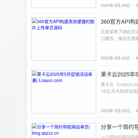
2025年-6月-29日
360官方AP
2025-6-24
页面采用了响应式设
口属性，保证页面能
<!DOCTYPE html> <html lang="zh-CN
content="width=device-width, initial
2025年-6月-24日
重置默认样式 */ * { margin: 0; padding: 0; box-sizing: border-box; } /* 设置页面的字体和添加背景图片 */
body { font-family: Arial, sans-serif; background: url('static/images/background.png') no-repeat center
center fixed; /* 使用服务器上的路径 */ background
莱卡云2025年5
2025-5-20
#333; display: flex; justify-content: center; align-items: center; min-height: 100vh; margin: 0; } /* 容器样
莱卡云（Lcayun.com）五一促销活动来袭
式 */ .container { background-color: rgba(255, 255, 255, 0.9); /* 使用半透明白色背景，以便在图片背景
18元/月大陆优化
上更清晰地显示内容 */ padding: 30px; border-radius: 8px; box-shadow: 0 4px 8px rgba(
国洛杉矶，境内数
width: 100%; max-width: 500px; text-align: center; } /* 标题样式 */ h2 { font-size: 24px; margin-bottom:
选择，更含有游戏服
20px; color: #333; } /* 文件输入框样式 */ input[type="file"] { display: block; margin: 0 auto 20px;
2025年-5月-20日
https://www.lcayun
padding: 8px; background-color: #f7f7f7; border: 1px solid #ccc; border-radius: 4px; font-size: 16px;
color: #333; } /* 按钮样式 */ button { background-color: #007BFF; color: #fff; padding: 12px 20px; font-
分享一个简约导航网
size: 16px; border: none; border-radius: 4px; cursor: pointer; transition: background-color 0.3s ease; }
2025-5-19
/* 按钮悬浮效果 */ button:hover { background-color: #0056b3; } /* 进度条样式 */ .progress-bar { width:
一个简约的网站导航源码单页，直接新建index.html 把下方源码粘贴进去修改保存即可。 <!DOCTYPE html> <html lang="zh"> <head> <meta charset="UTF-8"> <meta name="viewport" content="width=device-width, initial-scale=1.0"> <title>导航网站 -blog.qqzzz.cn</title> <meta name="keywords" content="双虹云博客"> <meta name="description" content="双虹云博客。"> <meta name="author" content="导航网站"> <meta name="robots" content="index,follow"> <meta property="og:title" content="导航网站 - "> <meta property="og:description" content="双虹云。"> <meta property="og:type" content="website"> <link rel="icon" href="https://blog.qqzzz.cn/favicon.ico" type="image/x-icon"> <link rel="shortcut icon" href="https://blog.qqzzz.cn/favicon.ico" type="image/x-icon"> <style> /* 基础样式 */ * { margin: 0; padding: 0; box-sizing: border-box; } /* 主体样式 */ body { background: #f0f2f5; font-family: 'Microsoft YaHei', -apple-system, BlinkMacSystemFont, sans-serif; margin: 0; padding: 0; min-height: 100vh; overflow-x: hidden; position: relative; display: flex; flex-direction: column; } /* 容器样式 */ .container { max-width: 1200px; margin: 0 auto; padding: 20px; flex: 1; display: flex; flex-direction: column; align-items: center; width: 100%; } /* 主盒子样式 */ .main-box { background: white; box-shadow: 0 2px 12px rgba(0, 0, 0, 0.08); border-radius: 24px; border: 1px solid #e9ecef; width: 100%; max-width: 1000px; padding: 30px; margin: 0 auto 15px; transition: a