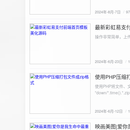
建议是做sem，s
2024年-8月-7日
9
最新彩虹易支
2024-6-23
操作非常简单，上传
2024年-6月-23日
使用PHP压缩
2024-6-12
使用PHP将文件、文件夹打
"down/".time().".zip"; // 压缩包存放路径与名称
开压缩包,没有则创建 // 参数1是要压缩的文件,参数2为压缩后,在压缩包中的文件名「这里我们把 lo
文件压缩,压缩后的文件
2024年-6月-12日
数可以改为 basenam
>addFile("img/logo.png",basename("
= array( "img/1.jpg", "img/2.jpg", ); $filename = "down/img.zip"; // 压缩包存放路径与名称 $zip = new
映画美图|爱你
2024-6-10