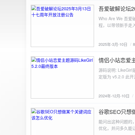
图片链接: <a href="${dat
吾爱破解论坛2
2025-3-10
${data.data.imgFile}</p> <img src="${data.data.url}" alt="上传的图片" class=
Who Are We
else { resultDiv.innerHTML = `<p class="error">${data.error}</p>`; } } else { resultDiv.innerHTML = `<p
程，以带领新手走
class="error">请求失败：${xhr.statusText}<
承上启下的作用，
我们将加强对新注
2025年-3月-10日
严格的处理措施。
区，具体限时开放注册时间
www.52pojie.cn
情侣小站恋爱主题源
2024-12-10
源码说明: Like
定版为 v5.2.0 此
至网站目录并解压 2.
为你的数据库相关信
2024年-12月-10日
谷歌SEO只想
2024-8-7
能问出这种问题的
优化，并问多久能
的网站想针对某个特