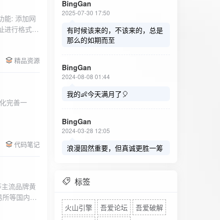
BingGan
2025-07-30 17:50
能: 添加网
址进行格式验
有时候该来的，不该来的，总是
址：在左侧面
那么的如期而至
列表中移除，
精品资源
，用户可以选
BingGan
测日志。 检
2024-08-08 01:44
秒。开始 /
设置的监测间
我的👶今天满月了🎈
化完善一
求失败，会进
每次对网址进
BingGan
日志记录会存
2024-03-28 12:05
面板的日志容器
代码笔记
自动滚动到最
浪漫固然重要，但真诚更胜一筹
标签
等主流品牌黄
易所等国内黄
火山引擎
吾爱论坛
吾爱破解
实时获取，支