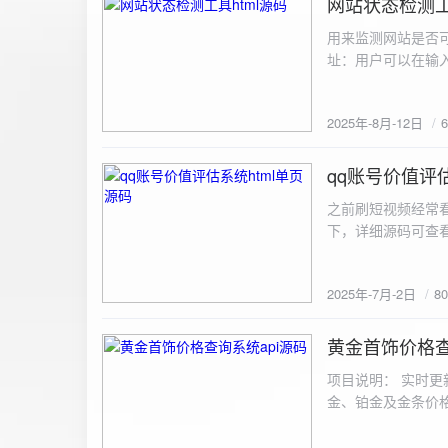
网站状态检测工
2025-8-12
用来监测网站是否可
址：用户可以在输入
证。验证通过后，网
板的网址列表中，每
2025年-8月-12日
同时也会从筛选下拉
择具体的网址进行筛
测功能： 设置监测
qq账号价值评估
2025-7-2
停止监测：点击 “
之前刷短视频经常
隔时间循环检测。点
行最多 3 次重试
行检测后，会记录
储在 logs 数
2025年-7月-2日
8
会显示所有或筛选
底部以显示最新信
黄金首饰价格查
2025-6-29
项目说明： 实时更
金、铂金及金条价
金品种实时交易数