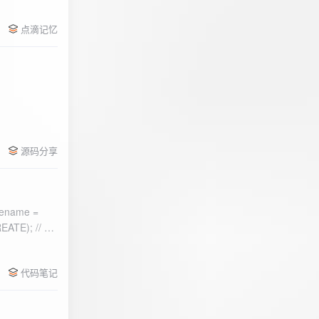
点滴记忆
源码分享
ename =
) 的第二个参
代码笔记