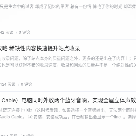
ename,ZipArchive::CREATE); //打开压缩包 //遍历文件 foreach($fileList as
只是生命中的过客 却成了记忆的常客 总有一份情 惊艳了你的时光 却温
<?php /** * @param $path 文件夹路径 * @param $zip zip 对象 */
 //打开当前文件夹由$path指定。 while
 { if ($filename != "." && $filename != "..") { //文件夹文件名字
942 阅读
0 评论
lename)) { // 如果读取的某个对象是文件夹，则递
攻略 稀缺性内容快速提升站点收录
p_filename, ZIPARCHIVE::CREATE); // 打开压缩包,没有则创建 //调
的收录问题，除了站点本身的质量问题之外，更多的还是出在了内容上；
p("img",$zip);
般也是可以获得不错的收录速度，收录和网站的质量并不是一个绝对性的
容又不得要领，自然收录上就会有比较大的问题。
1124 阅读
0 评论
 Audio Cable）电脑同时外放两个蓝牙音响，实现全屋立体声
过蓝牙连接上电脑（这时候发现，如果选择一个音频输出，无法两个同时播
l Audio Cable。 ③:安装，安装成功后，在音频输出会显示一个line1。选择它 ④:找
iorepeater.exe 两次 （双开） wave in 都选择 line1 wave out
54881 阅读
0 评论