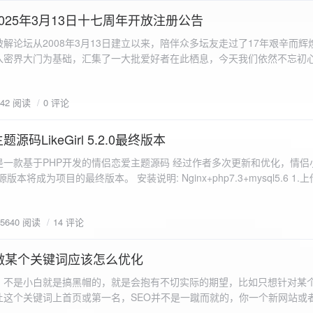
a.data.url}" target="_blank">${data.data.url}</a></p> <p>图片文件名:
025年3月13日十七周年开放注册公告
"uploaded-image" /> `; }
 吾爱破解论坛从2008年3月13日建立以来，陪伴众多坛友走过了17年艰辛而
入密界大门为基础，汇集了一大批爱好者在此栖息，今天我们依然不忘初
/p>`; } }; xhr.onerror = function() { resultDiv.innerHTML =
带领爱好者们走入密界的圣殿。 开放注册时间 为了避免由开放注册带来
'<p class="error">请求发生错误。</p>'; }; xhr.send(formData); }); </script> </body> </htm
册用户的管理。对于发现有马甲或者新注册用户从事违规行为的情况，我
842 阅读
0 评论
在您注册前，请认真阅读注册须知以及社区的总版规，以便更好地适应和
如下： 2025年3月13日 12：00-- 14：00 和 20：00 -- 22：00 
码LikeGirl 5.2.0最终版本
Girl是一款基于PHP开发的情侣恋爱主题源码 经过作者多次更新和优化，情
开源版本将成为项目的最终版本。 安装说明: Nginx+php7.3+mysql5.6 1
打开根目录下的admin文件夹 3.接着找到Config_DB.php文件 打开
息 4.请认真填写安全码 尽量设置的复杂难以猜测/ 修改密码等敏感信息
5640 阅读
14 评论
5.把压缩包中的sql上传到数据库即可，默认账号密码都是admin
做某个关键词应该怎么优化
，不是小白就是搞黑帽的，就是会抱有不切实际的期望，比如只想针对某
让这个关键词上首页或第一名，SEO并不是一蹴而就的，你一个新网站或
定的关键词上首页那是痴心妄想，seo是一项系统化工程 想针对某个词