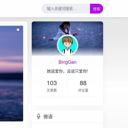
搜索
BingGan
她说爱你，没说只爱你!
103
88
文章数
评论量
微语