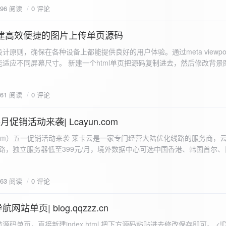
596 阅读
0 评论
I构建高效便捷的图片上传单页源码
计原则，确保在各种设备上都能提供良好的用户体验。通过meta viewpo
适应不同屏幕尺寸。 新建一个html单页把源码复制进去，然后修改背景
"> <head> <meta charset="UTF-8"> <meta name="viewport"
-scale=1.0"> <title>360图床文件上传 - 双虹云博客</title> <style> /*
661 阅读
0 评论
-size: cover; /* 保证背景图片覆盖整个视窗 */ color:
月促销活动来袭| Lcayun.com
 莱卡云是一家专门经营大陆优化线路的服务商，云服务器低至
线路，独立服务器低至399元/月，境外数据中心可选中国香港、韩国首尔
0, 0, 0, 0.1);
据中心可选枣庄、宁波、扬州、绍兴、镇江、成都等，有单线、多线BGP
务器、SSL、CDN、域名注册、域名备案等服务可供选择。 官网链接:
663 阅读
0 评论
.com/actcloud.html
站单页| blog.qqzzz.cn
ll 0.3s ease; position: relative; z-index: 2; } .main-box:hover { transform: translateY(-2px); box-shadow: 0 6px 25px rgba(0, 0, 0, 0.2); } /* 头部样式 */ .header { text-align: center; margin-bottom: 20px; padding-bottom: 15px; border-bottom: 1px solid rgba(255, 255, 255, 0.2); } .header h1 { font-size: 32px; background: linear-gradient(120deg, #2b5876 0%, #4e4376 100%); -webkit-background-clip: text; -webkit-text-fill-color: transparent; margin-bottom: 15px; } /* 提示框样式 */ .notice { background: transparent; padding: 0 25px; border-radius: 12px; margin-bottom: 15px; white-space: nowrap; overflow: hidden; text-overflow: ellipsis; } .notice p { color: #4facfe; font-size: 16px; line-height: 1; font-weight: bold; letter-spacing: 0.5px; margin: 0; } /* 流量卡领取样式 */ .flow-card, .flow-card-top { background: linear-gradient(120deg, #4facfe 0%, #00f2fe 100%); box-shadow: 0 3px 15px rgba(0, 0, 0, 0.1); border-radius: 12px; padding: 10px 15px; margin-bottom: 10px; text-align: center; position: relative; overflow: hidden; display: flex; justify-content: space-between; align-items: center; } .flow-card::before, .flow-card-top::before { content: ''; position: absolute; top: -10px; right: -10px; width: 80px; height: 80px; background: rgba(255, 255, 255, 0.1); border-radius: 50%; } .flow-card .text-content, .flow-card-top h3 { flex: 1; text-align: left; color: #ffffff; font-size: 16px; margin: 0; } .flow-card h2 { color: #ffffff; font-size: 18px; margin-bottom: 4px; font-weight: 600; } .flow-card p { color: rgba(255, 255, 255, 0.9); font-size: 14px; margin-bottom: 0; } .flow-card a, .flow-card-top a { display: inline-block; background: #ffffff; color: #2b5876; padding: 8px 0; border-radius: 50px; font-size: 15px; cursor: pointer; transition: all 0.3s ease; font-weight: 600; text-decoration: none; box-shadow: 0 4px 10px rgba(0, 0, 0, 0.1); margin: 0 5px; white-space: nowrap; width: 110px; text-align: center; } /* 所有按钮统一样式 */ .flow-card .buttons a, .flow-card-top .buttons a { background: #ffffff; color: #2b5876; } .flow-card .buttons a:hover, .flow-card-top .buttons a:hover { background: #f8f9fa; transform: translateY(-2px); box-shadow: 0 6px 15px rgba(0, 0, 0, 0.2); } .flow-card .buttons, .flow-card-top .buttons { display: flex; align-items: center; justify-content: flex-end; flex-wrap: nowrap; } .flow-card a:hover, .flow-card-top a:hover { transform: translateY(-2px); box-shadow: 0 6px 15px rgba(0, 0, 0, 0.2); background: #f8f9fa; } .flow-card-top { margin-bottom: 10px; } /* 导航网格样式 */ .nav-grid { display: grid; grid-template-columns: repeat(2, 1fr); gap: 25px; width: 100%; margin: 0 auto; padding: 0; } /* 导航项样式 */ .nav-item { background: hsl(230, 10%, 33%); border-radius: 12px; padding: 12px; text-align: center; box-shadow: none; transition: all 0.3s ease; min-height: 75px; position: relative; } .nav-item:hover { transform: none; background: hsl(230, 10%, 38%); } .nav-item a { text-decoration: none; color: inherit; display: block; text-align: center; } .nav-item h3 { color: #ffffff; font-size: 17px; margin-bottom: 8px; } .nav-item p { color: rgba(255, 255, 255, 0.9); font-size: 16px; margin-bottom: 4px; } .nav-item .status { position: absolute; bottom: -20px; left: 0; right: 0; color: #ff6b6b; font-size: 12px; text-align: center; font-weight: 500; } /* 底部导航样式 */ .float-nav { display: none; } @media (max-width: 768px) { body { padding-bottom: 20px; } .container { padding: 10px; } .main-box { padding: 15px; margin: 5px; } .header { margin-bottom: 15px; padding-bottom: 10px; } .nav-grid { gap: 15px; } .flow-card, .flow-card-top { padding: 12px; margin-bottom: 10px; flex-direction: column; } .flow-card .text-content, .flow-card-top h3 { text-align: center; margin-bottom: 12px; font-size: 16px; } .flow-card h2 { font-size: 16px; margin-bottom: 5px; text-align: center; } .flow-card p { font-size: 13px; text-align: center; padding: 0 5px; } .flow-card a, .flow-card-top a, .flow-card .buttons a, .flow-card-top .buttons a { padding: 7px 0; font-size: 14px; margin: 0 4px; width: 95px; text-align: center; background: #ffffff; color: #2b5876; } .flow-card .buttons, .flow-card-top .buttons { justify-content: center; width: 100%; margin-top: 5px; } .nav-item { padding: 12px; min-height: 70px; width: 100%; } .header h1 { font-size: 24px; } .notice p { font-size: 14px; } .copyright { padding: 10px 0; font-size: 12px; } } /* 版权信息样式 */ .copyright { text-align: center; padding: 15px 0; color: #6c757d; font-size: 13px; letter-spacing: 0.5px; width: 100%; max-width: 1200px; margin: 0 auto; } /* 弹窗样式 */ .modal-overlay { position: fixed; top: 0; left: 0; right: 0; bottom: 0; background: rgba(0, 0, 0, 0.4); display: flex; justify-content: center; align-items: center; z-index: 10000; } .modal { background: white; border: 1px solid #e9ecef; padding: 25px; border-radius: 15px; width: 90%; max-width: 3