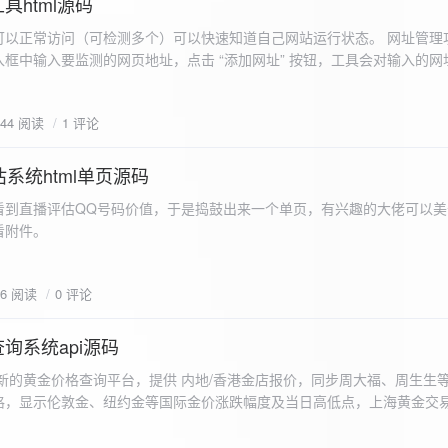
具html源码
以正常访问（可检测多个）可以快速知道自己网站运行状态。 网址管理功
框中输入要监测的网页地址，点击 “添加网址” 按钮，工具会对输入的网
址会被添加到左侧面板的列表中，并且列表项后有 “删除” 按钮。删除网
个网址后面都有一个 “删除” 按钮，点击该按钮可以将对应的网址从监测
644 阅读
1 评论
框中移除该网址选项。筛选网址：右侧面板有一个 “筛选网址” 的下拉框
选，只显示该网址的监测日志，也可以选择 “全部” 来显示所有网址的监
间隔：用户可以在输入框中设置监测间隔时间（单位为秒），默认值为 60 
系统html单页源码
开始监测” 按钮，工具会立即对所有已添加的网址进行一次检测，之后按照
看到直播评估QQ号码价值，于是捣鼓出来一个单页，有兴趣的大佬可以美
击 “停止监测” 按钮可停止监测。重试机制：在进行网址检测时，如果请
下，详细源码可查看附件。
，若重试后仍失败，则记录错误日志。日志记录与显示功能。 日志记录： 
网址的状态（正常或异常）、响应时间、时间戳以及错误信息（若有）。
组中，当日志数量超过 1000 条时，会移除最早的日志记录。日志显示：右侧
06 阅读
0 评论
后的监测日志，正常状态的日志为黑色，异常状态的日志为红色。日志会
息。
询系统api源码
新的黄金价格查询平台，提供 内地/香港金店报价，同步周大福、周生生
格，显示伦敦金、纽约金等国际金价涨跌幅度及当日高低点，上海黄金交
据，通过动态图表直观展示黄金价格趋势变化，所有数据均从第三方API
持移动端自适应显示。 index.html部分 !DOCTYPE html...