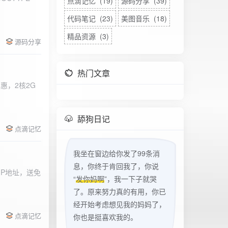
点滴记忆 (19)
源码分享 (39)
代码笔记 (23)
美图音乐 (18)
精品资源 (3)
源码分享
热门文章
惠，2核2G
w
舔狗日记
点滴记忆
我坐在窗边给你发了99条消
息，你终于肯回我了，你说
立IP地址，送免
“
发你妈啊
”，我一下子就哭
了。原来努力真的有用，你已
经开始考虑想见我的妈妈了，
点滴记忆
你也是挺喜欢我的。