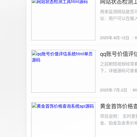
网站状态检测工
2025-8-12
用来监测网站是否可
址：用户可以在输入
证。验证通过后，网
板的网址列表中，每
2025年-8月-12日
同时也会从筛选下拉
择具体的网址进行筛
测功能： 设置监测
qq账号价值评估
2025-7-2
停止监测：点击 “
之前刷短视频经常
隔时间循环检测。点
行最多 3 次重试
行检测后，会记录
储在 logs 数
2025年-7月-2日
8
会显示所有或筛选
底部以显示最新信
黄金首饰价格查
2025-6-29
项目说明： 实时更
金、铂金及金条价
金品种实时交易数