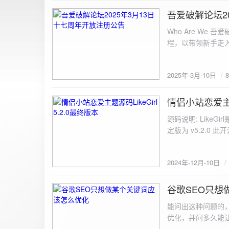
图片链接: <a href="${dat
吾爱破解论坛2
2025-3-10
${data.data.imgFile}</p> <img src="${data.data.url}" alt="上传的图片" class=
Who Are We
else { resultDiv.innerHTML = `<p class="error">${data.error}</p>`; } } else { resultDiv.innerHTML = `<p
程，以带领新手走
class="error">请求失败：${xhr.statusText}<
承上启下的作用，
我们将加强对新注
2025年-3月-10日
严格的处理措施。
区，具体限时开放注册时间
www.52pojie.cn
情侣小站恋爱主题源
2024-12-10
源码说明: Like
定版为 v5.2.0 此
至网站目录并解压 2.
为你的数据库相关信
2024年-12月-10日
谷歌SEO只想
2024-8-7
能问出这种问题的
优化，并问多久能
的网站想针对某个特