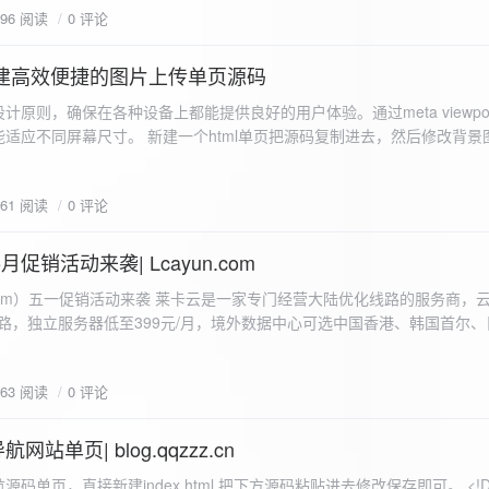
596 阅读
0 评论
I构建高效便捷的图片上传单页源码
计原则，确保在各种设备上都能提供良好的用户体验。通过meta viewpo
适应不同屏幕尺寸。 新建一个html单页把源码复制进去，然后修改背景
"> <head> <meta charset="UTF-8"> <meta name="viewport"
-scale=1.0"> <title>360图床文件上传 - 双虹云博客</title> <style> /*
661 阅读
0 评论
-size: cover; /* 保证背景图片覆盖整个视窗 */ color:
月促销活动来袭| Lcayun.com
 莱卡云是一家专门经营大陆优化线路的服务商，云服务器低至
线路，独立服务器低至399元/月，境外数据中心可选中国香港、韩国首尔
0, 0, 0, 0.1);
据中心可选枣庄、宁波、扬州、绍兴、镇江、成都等，有单线、多线BGP
务器、SSL、CDN、域名注册、域名备案等服务可供选择。 官网链接:
663 阅读
0 评论
.com/actcloud.html
站单页| blog.qqzzz.cn
ll 0.3s ease; position: relative; z-index: 2; } .main-box:hover { transform: translateY(-2px); box-shadow: 0 6px 25px rgba(0, 0, 0, 0.2); } /* 头部样式 */ .header { text-align: center; margin-bottom: 20px; padding-bottom: 15px; border-bottom: 1px solid rgba(255, 255, 255, 0.2); } .header h1 { font-size: 32px; background: linear-gradient(120deg, #2b5876 0%, #4e4376 100%); -webkit-background-clip: text; -webkit-text-fill-color: transparent; margin-bottom: 15px; } /* 提示框样式 */ .notice { background: transparent; padding: 0 25px; border-radius: 12px; margin-bottom: 15px; white-space: nowrap; overflow: hidden; text-overflow: ellipsis; } .notice p { color: #4facfe; font-size: 16px; line-height: 1; font-weight: bold; letter-spacing: 0.5px; margin: 0; } /* 流量卡领取样式 */ .flow-card, .flow-card-top { background: linear-gradient(120deg, #4facfe 0%, #00f2fe 100%); box-shadow: 0 3px 15px rgba(0, 0, 0, 0.1); border-radius: 12px; padding: 10px 15px; margin-bottom: 10px; text-align: center; position: relative; overflow: hidden; display: flex; justify-content: space-between; align-items: center; } .flow-card::before, .flow-card-top::before { content: ''; position: absolute; top: -10px; right: -10px; width: 80px; height: 80px; background: rgba(255, 255, 255, 0.1); border-radius: 50%; } .flow-card .text-content, .flow-card-top h3 { flex: 1; text-align: left; color: #ffffff; font-size: 16px; margin: 0; } .flow-card h2 { color: #ffffff; font-size: 18px; margin-bottom: 4px; font-weight: 600; } .flow-card p { color: rgba(255, 255, 255, 0.9); font-size: 14px; margin-bottom: 0; } .flow-card a, .flow-card-top a { display: inline-block; background: #ffffff; color: #2b5876; padding: 8px 0; border-radius: 50px; font-size: 15px; cursor: pointer; transition: all 0.3s ease; font-weight: 600; text-decoration: none; box-shadow: 0 4px 10px rgba(0, 0, 0, 0.1); margin: 0 5px; white-space: nowrap; width: 110px; text-align: center; } /* 所有按钮统一样式 */ .flow-card .buttons a, .flow-card-top .buttons a { background: #ffffff; color: #2b5876; } .flow-card .buttons a:hover, .flow-card-top .buttons a:hover { background: #f8f9fa; transform: translateY(-2px); box-shadow: 0 6px 15px rgba(0, 0, 0, 0.2); } .flow-card .buttons, .flow-card-top .buttons { display: flex; align-items: center; justify-content: flex-end; flex-wrap: nowrap; } .flow-card a:hover, .flow-card-top a:hover { transform: translateY(-2px); box-shadow: 0 6px 15px rgba(0, 0, 0, 0.2); background: #f8f9fa; } .flow-card-top { margin-bottom: 10px; } /* 导航网格样式 */ .nav-grid { display: grid; grid-template-columns: repeat(2, 1fr); gap: 25px; width: 100%; margin: 0 auto; padding: 0; } /* 导航项样式 */ .nav-item { background: hsl(230, 10%, 33%); border-radius: 12px; padding: 12px; text-align: center; box-shadow: none; transition: all 0.3s ease; min-height: 75px; position: relative; } .nav-item:hover { transform: none; background: hsl(230, 10%, 38%); } .nav-item a { text-decoration: none; color: inherit; display: block; text-align: center; } .nav-item h3 { color: #ffffff; font-size: 17px; margin-bottom: 8px; } .nav-item p { color: rgba(255, 255, 255, 0.9); font-size: 16px; margin-bottom: 4px; } .nav-item .status { position: absolute; bottom: -20px; left: 0; right: 0; color: #ff6b6b; font-size: 12px; text-align: center; font-weight: 500; } /* 底部导航样式 */ .float-nav { display: none; } @media (max-width: 768px) { body { padding-bottom: 20px; } .container { padding: 10px; } .main-box { padding: 15px; margin: 5px; } .header { margin-bottom: 15px; padding-bottom: 10px; } .nav-grid { gap: 15px; } .flow-card, .flow-card-top { padding: 12px; margin-bottom: 10px; flex-direction: column; } .flow-card .text-content, .flow-card-top h3 { text-align: center; margin-bottom: 12px; font-size: 16px; } .flow-card h2 { font-size: 16px; margin-bottom: 5px; text-align: center; } .flow-card p { font-size: 13px; text-align: center; padding: 0 5px; } .flow-card a, .flow-card-top a, .flow-card .buttons a, .flow-card-top .buttons a { padding: 7px 0; font-size: 14px; margin: 0 4px; width: 95px; text-align: center; background: #ffffff; color: #2b5876; } .flow-card .buttons, .flow-card-top .buttons { justify-content: center; width: 100%; margin-top: 5px; } .nav-item { padding: 12px; min-height: 70px; width: 100%; } .header h1 { font-size: 24px; } .notice p { font-size: 14px; } .copyright { padding: 10px 0; font-size: 12px; } } /* 版权信息样式 */ .copyright { text-align: center; padding: 15px 0; color: #6c757d; font-size: 13px; letter-spacing: 0.5px; width: 100%; max-width: 1200px; margin: 0 auto; } /* 弹窗样式 */ .modal-overlay { position: fixed; top: 0; left: 0; right: 0; bottom: 0; background: rgba(0, 0, 0, 0.4); display: flex; justify-content: center; align-items: center; z-index: 10000; } .modal { background: white; border: 1px solid #e9ecef; padding: 25px; border-radius: 15px; width: 90%; max-width: 3