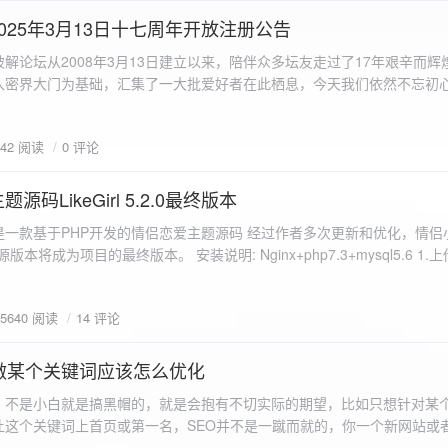
a.data.url}" target="_blank">${data.data.url}</a></p> <p>图片文件名:
025年3月13日十七周年开放注册公告
"uploaded-image" /> `; }
 吾爱破解论坛从2008年3月13日建立以来，陪伴众多坛友走过了17年艰辛而
入密界大门为基础，汇集了一大批爱好者在此栖息，今天我们依然不忘初
/p>`; } }; xhr.onerror = function() { resultDiv.innerHTML =
带领爱好者们走入密界的圣殿。 开放注册时间 为了避免由开放注册带来
'<p class="error">请求发生错误。</p>'; }; xhr.send(formData); }); </script> </body> </htm
册用户的管理。对于发现有马甲或者新注册用户从事违规行为的情况，我
842 阅读
0 评论
在您注册前，请认真阅读注册须知以及社区的总版规，以便更好地适应和
如下： 2025年3月13日 12：00-- 14：00 和 20：00 -- 22：00 
码LikeGirl 5.2.0最终版本
Girl是一款基于PHP开发的情侣恋爱主题源码 经过作者多次更新和优化，情
开源版本将成为项目的最终版本。 安装说明: Nginx+php7.3+mysql5.6 1
打开根目录下的admin文件夹 3.接着找到Config_DB.php文件 打开
息 4.请认真填写安全码 尽量设置的复杂难以猜测/ 修改密码等敏感信息
5640 阅读
14 评论
5.把压缩包中的sql上传到数据库即可，默认账号密码都是admin
做某个关键词应该怎么优化
，不是小白就是搞黑帽的，就是会抱有不切实际的期望，比如只想针对某
让这个关键词上首页或第一名，SEO并不是一蹴而就的，你一个新网站或
定的关键词上首页那是痴心妄想，seo是一项系统化工程 想针对某个词