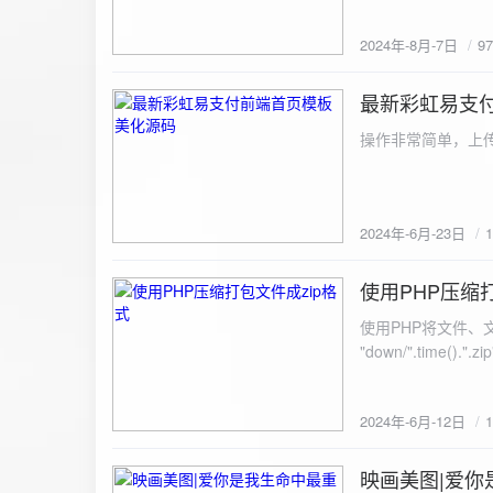
建议是做sem，s
2024年-8月-7日
9
最新彩虹易支
2024-6-23
操作非常简单，上传
2024年-6月-23日
使用PHP压缩
2024-6-12
使用PHP将文件、文件夹打
"down/".time().".zip"; // 压缩包存放路径与名称
开压缩包,没有则创建 // 参数1是要压缩的文件,参数2为压缩后,在压缩包中的文件名「这里我们把 lo
文件压缩,压缩后的文件
2024年-6月-12日
数可以改为 basenam
>addFile("img/logo.png",basename("
= array( "img/1.jpg", "img/2.jpg", ); $filename = "down/img.zip"; // 压缩包存放路径与名称 $zip = new
映画美图|爱你
2024-6-10