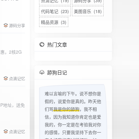
点滴记忆 (19)
源码分享 (39)
代码笔记 (23)
美图音乐 (18)
精品资源 (3)
源码分享
热门文章
惠，2核2G
w
舔狗日记
点滴记忆
难以言喻的下午。说不想你是
假的，说爱你是真的。昨天他
立IP地址，送免
们骂
我是你的舔狗
，我不相
信，因为我知道你肯定也是爱
我的，你一定是在考验我对你
点滴记忆
的感情，只要我坚持下去你一