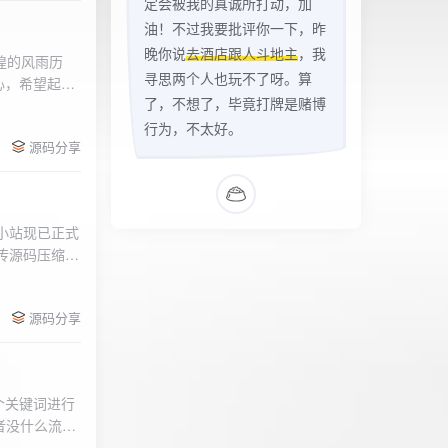
定会被我的真诚所打动，加
油！不过我要批评你一下，昨
晚你说
去酒店跟人斗地主
，我
辉煌的风雨历
寻思两个人也玩不了呀。算
心，希望起到
了，不想了，毕竟打牌是赌博
的负面影响，
l>
们会采取更加
行为，不太好。
源码分享
享受我们的社
官方论坛:
侣小站现已正式
.上传源码压缩包
后按注释提示更改
需输入安全码
源码分享
个关键词进行
者没什么流量
做排名，我的