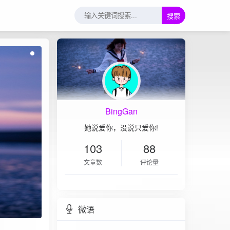
搜索
BingGan
她说爱你，没说只爱你!
103
88
文章数
评论量
微语