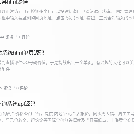
具html源码
以正常访问（可检测多个）可以快速知道自己网站运行状态。 网址管理功
框中输入要监测的网页地址，点击 “添加网址” 按钮，工具会对输入的网
址会被添加到左侧面板的列表中，并且列表项后有 “删除” 按钮。删除网
个网址后面都有一个 “删除” 按钮，点击该按钮可以将对应的网址从监测
644 阅读
1 评论
框中移除该网址选项。筛选网址：右侧面板有一个 “筛选网址” 的下拉框
选，只显示该网址的监测日志，也可以选择 “全部” 来显示所有网址的监
间隔：用户可以在输入框中设置监测间隔时间（单位为秒），默认值为 60 
系统html单页源码
开始监测” 按钮，工具会立即对所有已添加的网址进行一次检测，之后按照
看到直播评估QQ号码价值，于是捣鼓出来一个单页，有兴趣的大佬可以美
击 “停止监测” 按钮可停止监测。重试机制：在进行网址检测时，如果请
下，详细源码可查看附件。
，若重试后仍失败，则记录错误日志。日志记录与显示功能。 日志记录： 
网址的状态（正常或异常）、响应时间、时间戳以及错误信息（若有）。
组中，当日志数量超过 1000 条时，会移除最早的日志记录。日志显示：右侧
05 阅读
0 评论
后的监测日志，正常状态的日志为黑色，异常状态的日志为红色。日志会
息。
询系统api源码
新的黄金价格查询平台，提供 内地/香港金店报价，同步周大福、周生生
格，显示伦敦金、纽约金等国际金价涨跌幅度及当日高低点，上海黄金交
据，通过动态图表直观展示黄金价格趋势变化，所有数据均从第三方API
持移动端自适应显示。 index.html部分 !DOCTYPE html...