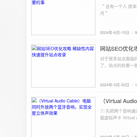
ZipArchive(); $zip->open($fil
＂总有一个人 原本
$file){ $zip->addFile($file,basename($file)); //向压缩包中添加文件 } $zip->close(); //关闭压缩包 打包某
月＂
个文件夹（包含子文件夹）: 
addFileToZip($path, $zip) { $handler = opendir($path);
(($filename = readdir($handler)) !== false)
2024年-6月-10日
为'.'和‘..’，不要对他们进行操作 if (is_dir($path . "/" . $fi
归 addFileToZip($path . "/" . $filename, $zip); } else { //将文件加入zip对象 $zip->addFile($path . "/" .
网站SEO优化
$filename); } } } } $zip = new ZipArchive(); $zip_filename = "down/files.zip"; // 压缩包存放路径与名称
2024-5-30
$zip->open($zi
对于很多站点面临
压缩包中 addFileToZi
了，站点的权重一
量一般的站点，内
2024年-5月-30日
（Virtual
2024-5-29
①:先把两个音响通
载虚拟声卡 Virtua
装目录下，双击打开 aud
音响 ⑤:点击 start 就可以听效果了。 最好是选择蓝牙延迟较低的、或者同款的蓝牙音箱。 原理大概是使
2024年-5月-29日