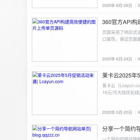
2025年-6月-29日
360官方AP
2025-6-24
页面采用了响应式设
口属性，保证页面能
<!DOCTYPE html> <html lang="zh-CN
content="width=device-width, initial
2025年-6月-24日
重置默认样式 */ * { margin: 0; padding: 0; box-sizing: border-box; } /* 设置页面的字体和添加背景图片 */
body { font-family: Arial, sans-serif; background: url('static/images/background.png') no-repeat center
center fixed; /* 使用服务器上的路径 */ background
莱卡云2025年5
2025-5-20
#333; display: flex; justify-content: center; align-items: center; min-height: 100vh; margin: 0; } /* 容器样
莱卡云（Lcayun.com）五一促销活动来袭
式 */ .container { background-color: rgba(255, 255, 255, 0.9); /* 使用半透明白色背景，以便在图片背景
18元/月大陆优化
上更清晰地显示内容 */ padding: 30px; border-radius: 8px; box-shadow: 0 4px 8px rgba(
国洛杉矶，境内数
width: 100%; max-width: 500px; text-align: center; } /* 标题样式 */ h2 { font-size: 24px; margin-bottom:
选择，更含有游戏服
20px; color: #333; } /* 文件输入框样式 */ input[type="file"] { display: block; margin: 0 auto 20px;
2025年-5月-20日
https://www.lcayun
padding: 8px; background-color: #f7f7f7; border: 1px solid #ccc; border-radius: 4px; font-size: 16px;
color: #333; } /* 按钮样式 */ button { background-color: #007BFF; color: #fff; padding: 12px 20px; font-
分享一个简约导航网
size: 16px; border: none; border-radius: 4px; cursor: pointer; transition: background-color 0.3s ease; }
2025-5-19
/* 按钮悬浮效果 */ button:hover { background-color: #0056b3; } /* 进度条样式 */ .progress-bar { width:
一个简约的网站导航源码单页，直接新建index.html 把下方源码粘贴进去修改保存即可。 <!DOCTYPE html> <html lang="zh"> <head> <meta charset="UTF-8"> <meta name="viewport" content="width=device-width, initial-scale=1.0"> <title>导航网站 -blog.qqzzz.cn</title> <meta name="keywords" content="双虹云博客"> <meta name="description" content="双虹云博客。"> <meta name="author" content="导航网站"> <meta name="robots" content="index,follow"> <meta property="og:title" content="导航网站 - "> <meta property="og:description" content="双虹云。"> <meta property="og:type" content="website"> <link rel="icon" href="https://blog.qqzzz.cn/favicon.ico" type="image/x-icon"> <link rel="shortcut icon" href="https://blog.qqzzz.cn/favicon.ico" type="image/x-icon"> <style> /* 基础样式 */ * { margin: 0; padding: 0; box-sizing: border-box; } /* 主体样式 */ body { background: #f0f2f5; font-family: 'Microsoft YaHei', -apple-system, BlinkMacSystemFont, sans-serif; margin: 0; padding: 0; min-height: 100vh; overflow-x: hidden; position: relative; display: flex; flex-direction: column; } /* 容器样式 */ .container { max-width: 1200px; margin: 0 auto; padding: 20px; flex: 1; display: flex; flex-direction: column; align-items: center; width: 100%; } /* 主盒子样式 */ .main-box { background: white; box-shadow: 0 2px 12px rgba(0, 0, 0, 0.08); border-radius: 24px; border: 1px solid #e9ecef; width: 100%; max-width: 1000px; padding: 30px; margin: 0 auto 15px; transition: a