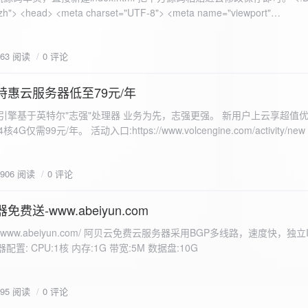
 错误
863 阅读
0 评论
nd-color: #e9f7e8; }
特惠云服务器低至79元/年
<form id="uploadForm">
 火山引擎基于英特尔"志强"处理器 业务为先，志强更强。 新用户上云享超值优
eInput" name="file" accept="image/*" required /> <button type="submit">上传文
仅需99元/年。 活动入口:https://www.volcengine.com/activity/ne
rogressFill">0%</div> </div> </div> <script> const form =
t resultDiv = document.getElementById('result'); const
3906 阅读
0 评论
tor('.progress-fill'); form.addEventListener('submit', (e) => {
if
费送-www.abeiyun.com
s://www.abeiyun.com/ 阿贝云免费云服务器采用BGP多线路，速度快，独
进度事件 xhr.upload.onprogress = function(event) { if
置: CPU:1核 内存:1G 带宽:5M 数据盘:10G
loaded / event.total) * 100;
ercentComplete + '%'; progressBar.innerHTML =
function() { if (xhr.status === 200) { const data =
795 阅读
0 评论
esultDiv.innerHTML = ` <p>上传成功！</p> <p>