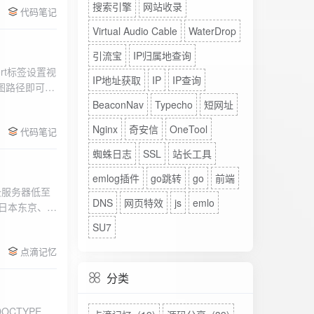
搜索引擎
网站收录
代码笔记
Virtual Audio Cable
WaterDrop
引流宝
IP归属地查询
rt标签设置视
IP地址获取
IP
IP查询
图路径即可。
BeaconNav
Typecho
短网址
Nginx
奇安信
OneTool
代码笔记
蜘蛛日志
SSL
站长工具
emlog插件
go跳转
go
前端
DNS
网页特效
js
emlo
、日本东京、美
、高防等多种
SU7
点滴记忆
分类