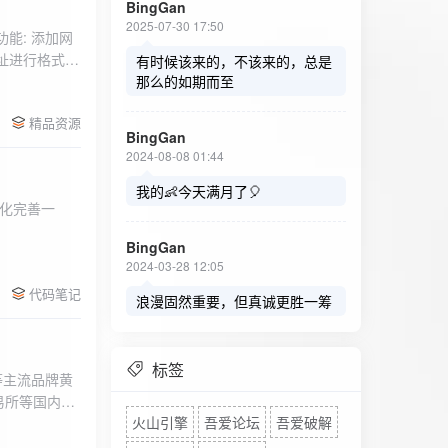
BingGan
2025-07-30 17:50
能: 添加网
址进行格式验
有时候该来的，不该来的，总是
址：在左侧面
那么的如期而至
列表中移除，
精品资源
，用户可以选
BingGan
测日志。 检
2024-08-08 01:44
秒。开始 /
设置的监测间
我的👶今天满月了🎈
化完善一
求失败，会进
每次对网址进
BingGan
日志记录会存
2024-03-28 12:05
面板的日志容器
代码笔记
自动滚动到最
浪漫固然重要，但真诚更胜一筹
标签
等主流品牌黄
易所等国内黄
火山引擎
吾爱论坛
吾爱破解
实时获取，支