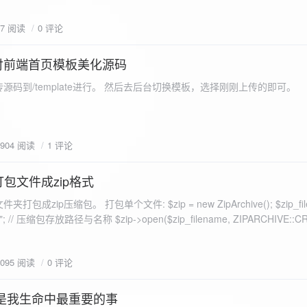
eo不适合，如果说有人能承诺让你一个全新的网站，或者本来没...
77 阅读
0 评论
付前端首页模板美化源码
源码到/template进行。 然后去后台切换模板，选择刚刚上传的即可。
1904 阅读
1 评论
打包文件成zip格式
包成zip压缩包。 打包单个文件: $zip = new ZipArchive(); $zip_fil
 $zip->open($zip_filename, ZIPARCHIVE::CREATE); // 打
go.png
为 logon2.png」,如果需要的压缩后的文件跟原文件名一样 addFile(
1095 阅读
0 评论
e("img/logon2.png),也就是原文件所在的路径 $zip-
logon2.png")); $res = $zip->close(); 打包多个文件: <?php $fileList
是我生命中最重要的事