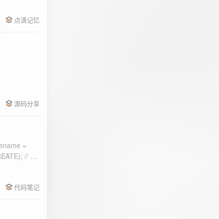
点滴记忆
源码分享
ename =
) 的第二个参
代码笔记