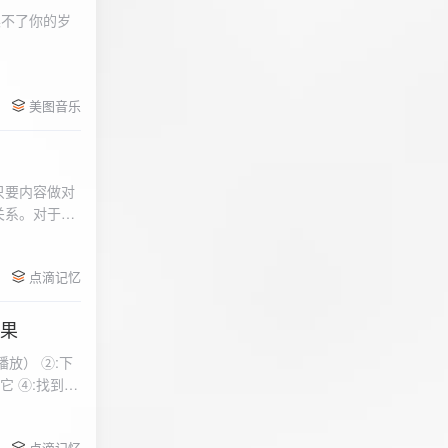
柔不了你的岁
 function
美图音乐
用函数，添加文件到
只要内容做对
关系。对于质
点滴记忆
效果
放） ②:下
到安
 分别选择两个蓝牙
点滴记忆