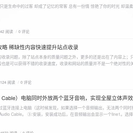
ename,ZipArchive::CREATE); //打开压缩包 //遍历文件 foreach($fileList as
只是生命中的过客 却成了记忆的常客 总有一份情 惊艳了你的时光 却温
<?php /** * @param $path 文件夹路径 * @param $zip zip 对象 */
 //打开当前文件夹由$path指定。 while
 { if ($filename != "." && $filename != "..") { //文件夹文件名字
942 阅读
0 评论
lename)) { // 如果读取的某个对象是文件夹，则递
攻略 稀缺性内容快速提升站点收录
p_filename, ZIPARCHIVE::CREATE); // 打开压缩包,没有则创建 //调
的收录问题，除了站点本身的质量问题之外，更多的还是出在了内容上；
p("img",$zip);
般也是可以获得不错的收录速度，收录和网站的质量并不是一个绝对性的
容又不得要领，自然收录上就会有比较大的问题。
1124 阅读
0 评论
 Audio Cable）电脑同时外放两个蓝牙音响，实现全屋立体声
过蓝牙连接上电脑（这时候发现，如果选择一个音频输出，无法两个同时播
l Audio Cable。 ③:安装，安装成功后，在音频输出会显示一个line1。选择它 ④:找
iorepeater.exe 两次 （双开） wave in 都选择 line1 wave out
54872 阅读
0 评论