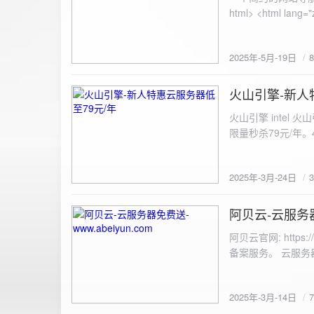
100%; height: 30px; background-color: #ddd; border-radius: 4px; margin-top: 20px; overflow: hidden; }
.progress-fill { height: 100%; background-color: #4caf50; width: 0; line-height: 30px; text-align: center;
color: white; } /* 上传结果区域样式 */ .result { margin-top: 20px; padding: 10px; border: 1px solid #ccc;
border-radius: 4px; background-color: #f9f9f9; font-size: 16px; color: #333; min-height: 40px; } /*
2025年-5月-19日
或成功的提示信息样式 */ .result.success { border-color: #28a745; backgrou
.result.error { border-color: #dc3545; background-color: #f8d7da; } /* 显示图片的样式 */ .uploaded-
火山引擎-新人
image { margin-top: 20px; max-width: 100%; height: auto; border-radius: 4px; border: 1px solid #ddd; }
2025-3-24
</style> </head> <body> <div class="container"> <h2>图片上传-双虹云</h2> 
火山引擎 intel
<input type="file" id="fil
限量秒杀79元/年。4核4G
件</button> </form> <div id="result" class="result"></div> <!-- 进度条 --> <div class="progress-bar">
<div class="progress-fill" id="p
document.getElementById('uploadForm'); cons
2025年-3月-24日
progressBar = document.querySelec
e.preventDefault(); const fileInput = document.getElementById('fileInput'); const file = fileInput.files[0]; 
阿贝云-云服务器免
2025-3-14
(!file) { resultDiv.innerHTML = '<p class="error">请先选择文件！</p>'; return; } const formData = new
FormData(); formData.append('file', file); const xhr = new XMLHttpRequest(); xhr.open('POST',
阿贝云官网: http
'https://api.xinyew.cn/api/360tc', true); // 监听上传
备案服务。 云服务器配
(event.lengthComputable) { const percentComplete = (event.
progressBar.style.width = p
Math.round(percentComplete) + '%'; } }; xhr.onload = 
2025年-3月-14日
JSON.parse(xhr.responseText); if (data.errno === 0) { r