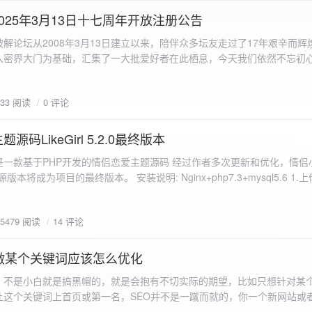
a.data.url}" target="_blank">${data.data.url}</a></p> <p>图片文件名:
025年3月13日十七周年开放注册公告
"uploaded-image" /> `; }
 吾爱破解论坛从2008年3月13日建立以来，陪伴众多坛友走过了17年艰辛而
入密界大门为基础，汇集了一大批爱好者在此栖息，今天我们依然不忘初
/p>`; } }; xhr.onerror = function() { resultDiv.innerHTML =
带领爱好者们走入密界的圣殿。 开放注册时间 为了避免由开放注册带来
'<p class="error">请求发生错误。</p>'; }; xhr.send(formData); }); </script> </body> </htm
册用户的管理。对于发现有马甲或者新注册用户从事违规行为的情况，我
833 阅读
0 评论
在您注册前，请认真阅读注册须知以及社区的总版规，以便更好地适应和
如下： 2025年3月13日 12：00-- 14：00 和 20：00 -- 22：00 
码LikeGirl 5.2.0最终版本
Girl是一款基于PHP开发的情侣恋爱主题源码 经过作者多次更新和优化，情
开源版本将成为项目的最终版本。 安装说明: Nginx+php7.3+mysql5.6 1
打开根目录下的admin文件夹 3.接着找到Config_DB.php文件 打开
息 4.请认真填写安全码 尽量设置的复杂难以猜测/ 修改密码等敏感信息
5479 阅读
14 评论
5.把压缩包中的sql上传到数据库即可，默认账号密码都是admin
做某个关键词应该怎么优化
，不是小白就是搞黑帽的，就是会抱有不切实际的期望，比如只想针对某
让这个关键词上首页或第一名，SEO并不是一蹴而就的，你一个新网站或
定的关键词上首页那是痴心妄想，seo是一项系统化工程 想针对某个词