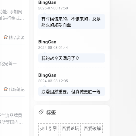
BingGan
2025-07-30 17:50
能: 添加网
址进行格式验
有时候该来的，不该来的，总是
址：在左侧面
那么的如期而至
列表中移除，
精品资源
，用户可以选
BingGan
测日志。 检
2024-08-08 01:44
秒。开始 /
设置的监测间
我的👶今天满月了🎈
化完善一
求失败，会进
每次对网址进
BingGan
日志记录会存
2024-03-28 12:05
面板的日志容器
代码笔记
自动滚动到最
浪漫固然重要，但真诚更胜一筹
标签
等主流品牌黄
易所等国内黄
火山引擎
吾爱论坛
吾爱破解
实时获取，支