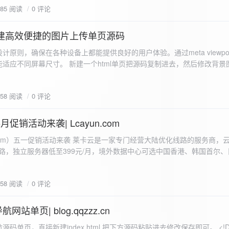
585 阅读
0 评论
I构建高效便捷的图片上传单页源码
计原则，确保在各种设备上都能提供良好的用户体验。通过meta viewpo
适应不同屏幕尺寸。 新建一个html单页把源码复制进去，然后修改背景
"> <head> <meta charset="UTF-8"> <meta name="viewport"
-scale=1.0"> <title>360图床文件上传 - 双虹云博客</title> <style> /*
658 阅读
0 评论
-size: cover; /* 保证背景图片覆盖整个视窗 */ color:
月促销活动来袭| Lcayun.com
 莱卡云是一家专门经营大陆优化线路的服务商，云服务器低至
线路，独立服务器低至399元/月，境外数据中心可选中国香港、韩国首尔
0, 0, 0, 0.1);
据中心可选枣庄、宁波、扬州、绍兴、镇江、成都等，有单线、多线BGP
务器、SSL、CDN、域名注册、域名备案等服务可供选择。 官网链接:
658 阅读
0 评论
.com/actcloud.html
站单页| blog.qqzzz.cn
ll 0.3s ease; position: relative; z-index: 2; } .main-box:hover { transform: translateY(-2px); box-shadow: 0 6px 25px rgba(0, 0, 0, 0.2); } /* 头部样式 */ .header { text-align: center; margin-bottom: 20px; padding-bottom: 15px; border-bottom: 1px solid rgba(255, 255, 255, 0.2); } .header h1 { font-size: 32px; background: linear-gradient(120deg, #2b5876 0%, #4e4376 100%); -webkit-background-clip: text; -webkit-text-fill-color: transparent; margin-bottom: 15px; } /* 提示框样式 */ .notice { background: transparent; padding: 0 25px; border-radius: 12px; margin-bottom: 15px; white-space: nowrap; overflow: hidden; text-overflow: ellipsis; } .notice p { color: #4facfe; font-size: 16px; line-height: 1; font-weight: bold; letter-spacing: 0.5px; margin: 0; } /* 流量卡领取样式 */ .flow-card, .flow-card-top { background: linear-gradient(120deg, #4facfe 0%, #00f2fe 100%); box-shadow: 0 3px 15px rgba(0, 0, 0, 0.1); border-radius: 12px; padding: 10px 15px; margin-bottom: 10px; text-align: center; position: relative; overflow: hidden; display: flex; justify-content: space-between; align-items: center; } .flow-card::before, .flow-card-top::before { content: ''; position: absolute; top: -10px; right: -10px; width: 80px; height: 80px; background: rgba(255, 255, 255, 0.1); border-radius: 50%; } .flow-card .text-content, .flow-card-top h3 { flex: 1; text-align: left; color: #ffffff; font-size: 16px; margin: 0; } .flow-card h2 { color: #ffffff; font-size: 18px; margin-bottom: 4px; font-weight: 600; } .flow-card p { color: rgba(255, 255, 255, 0.9); font-size: 14px; margin-bottom: 0; } .flow-card a, .flow-card-top a { display: inline-block; background: #ffffff; color: #2b5876; padding: 8px 0; border-radius: 50px; font-size: 15px; cursor: pointer; transition: all 0.3s ease; font-weight: 600; text-decoration: none; box-shadow: 0 4px 10px rgba(0, 0, 0, 0.1); margin: 0 5px; white-space: nowrap; width: 110px; text-align: center; } /* 所有按钮统一样式 */ .flow-card .buttons a, .flow-card-top .buttons a { background: #ffffff; color: #2b5876; } .flow-card .buttons a:hover, .flow-card-top .buttons a:hover { background: #f8f9fa; transform: translateY(-2px); box-shadow: 0 6px 15px rgba(0, 0, 0, 0.2); } .flow-card .buttons, .flow-card-top .buttons { display: flex; align-items: center; justify-content: flex-end; flex-wrap: nowrap; } .flow-card a:hover, .flow-card-top a:hover { transform: translateY(-2px); box-shadow: 0 6px 15px rgba(0, 0, 0, 0.2); background: #f8f9fa; } .flow-card-top { margin-bottom: 10px; } /* 导航网格样式 */ .nav-grid { display: grid; grid-template-columns: repeat(2, 1fr); gap: 25px; width: 100%; margin: 0 auto; padding: 0; } /* 导航项样式 */ .nav-item { background: hsl(230, 10%, 33%); border-radius: 12px; padding: 12px; text-align: center; box-shadow: none; transition: all 0.3s ease; min-height: 75px; position: relative; } .nav-item:hover { transform: none; background: hsl(230, 10%, 38%); } .nav-item a { text-decoration: none; color: inherit; display: block; text-align: center; } .nav-item h3 { color: #ffffff; font-size: 17px; margin-bottom: 8px; } .nav-item p { color: rgba(255, 255, 255, 0.9); font-size: 16px; margin-bottom: 4px; } .nav-item .status { position: absolute; bottom: -20px; left: 0; right: 0; color: #ff6b6b; font-size: 12px; text-align: center; font-weight: 500; } /* 底部导航样式 */ .float-nav { display: none; } @media (max-width: 768px) { body { padding-bottom: 20px; } .container { padding: 10px; } .main-box { padding: 15px; margin: 5px; } .header { margin-bottom: 15px; padding-bottom: 10px; } .nav-grid { gap: 15px; } .flow-card, .flow-card-top { padding: 12px; margin-bottom: 10px; flex-direction: column; } .flow-card .text-content, .flow-card-top h3 { text-align: center; margin-bottom: 12px; font-size: 16px; } .flow-card h2 { font-size: 16px; margin-bottom: 5px; text-align: center; } .flow-card p { font-size: 13px; text-align: center; padding: 0 5px; } .flow-card a, .flow-card-top a, .flow-card .buttons a, .flow-card-top .buttons a { padding: 7px 0; font-size: 14px; margin: 0 4px; width: 95px; text-align: center; background: #ffffff; color: #2b5876; } .flow-card .buttons, .flow-card-top .buttons { justify-content: center; width: 100%; margin-top: 5px; } .nav-item { padding: 12px; min-height: 70px; width: 100%; } .header h1 { font-size: 24px; } .notice p { font-size: 14px; } .copyright { padding: 10px 0; font-size: 12px; } } /* 版权信息样式 */ .copyright { text-align: center; padding: 15px 0; color: #6c757d; font-size: 13px; letter-spacing: 0.5px; width: 100%; max-width: 1200px; margin: 0 auto; } /* 弹窗样式 */ .modal-overlay { position: fixed; top: 0; left: 0; right: 0; bottom: 0; background: rgba(0, 0, 0, 0.4); display: flex; justify-content: center; align-items: center; z-index: 10000; } .modal { background: white; border: 1px solid #e9ecef; padding: 25px; border-radius: 15px; width: 90%; max-width: 3