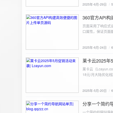
2025年-6月-29日
360官方AP
2025-6-24
页面采用了响应式设
口属性，保证页面能
<!DOCTYPE html> <html lang="zh-CN
content="width=device-width, initial
2025年-6月-24日
重置默认样式 */ * { margin: 0; padding: 0; box-sizing: border-box; } /* 设置页面的字体和添加背景图片 */
body { font-family: Arial, sans-serif; background: url('static/images/background.png') no-repeat center
center fixed; /* 使用服务器上的路径 */ background
莱卡云2025年5
2025-5-20
#333; display: flex; justify-content: center; align-items: center; min-height: 100vh; margin: 0; } /* 容器样
莱卡云（Lcayun.com）五一促销活动来袭
式 */ .container { background-color: rgba(255, 255, 255, 0.9); /* 使用半透明白色背景，以便在图片背景
18元/月大陆优化
上更清晰地显示内容 */ padding: 30px; border-radius: 8px; box-shadow: 0 4px 8px rgba(
国洛杉矶，境内数
width: 100%; max-width: 500px; text-align: center; } /* 标题样式 */ h2 { font-size: 24px; margin-bottom:
选择，更含有游戏服
20px; color: #333; } /* 文件输入框样式 */ input[type="file"] { display: block; margin: 0 auto 20px;
2025年-5月-20日
https://www.lcayun
padding: 8px; background-color: #f7f7f7; border: 1px solid #ccc; border-radius: 4px; font-size: 16px;
color: #333; } /* 按钮样式 */ button { background-color: #007BFF; color: #fff; padding: 12px 20px; font-
分享一个简约导航网
size: 16px; border: none; border-radius: 4px; cursor: pointer; transition: background-color 0.3s ease; }
2025-5-19
/* 按钮悬浮效果 */ button:hover { background-color: #0056b3; } /* 进度条样式 */ .progress-bar { width:
一个简约的网站导航源码单页，直接新建index.html 把下方源码粘贴进去修改保存即可。 <!DOCTYPE html> <html lang="zh"> <head> <meta charset="UTF-8"> <meta name="viewport" content="width=device-width, initial-scale=1.0"> <title>导航网站 -blog.qqzzz.cn</title> <meta name="keywords" content="双虹云博客"> <meta name="description" content="双虹云博客。"> <meta name="author" content="导航网站"> <meta name="robots" content="index,follow"> <meta property="og:title" content="导航网站 - "> <meta property="og:description" content="双虹云。"> <meta property="og:type" content="website"> <link rel="icon" href="https://blog.qqzzz.cn/favicon.ico" type="image/x-icon"> <link rel="shortcut icon" href="https://blog.qqzzz.cn/favicon.ico" type="image/x-icon"> <style> /* 基础样式 */ * { margin: 0; padding: 0; box-sizing: border-box; } /* 主体样式 */ body { background: #f0f2f5; font-family: 'Microsoft YaHei', -apple-system, BlinkMacSystemFont, sans-serif; margin: 0; padding: 0; min-height: 100vh; overflow-x: hidden; position: relative; display: flex; flex-direction: column; } /* 容器样式 */ .container { max-width: 1200px; margin: 0 auto; padding: 20px; flex: 1; display: flex; flex-direction: column; align-items: center; width: 100%; } /* 主盒子样式 */ .main-box { background: white; box-shadow: 0 2px 12px rgba(0, 0, 0, 0.08); border-radius: 24px; border: 1px solid #e9ecef; width: 100%; max-width: 1000px; padding: 30px; margin: 0 auto 15px; transition: a