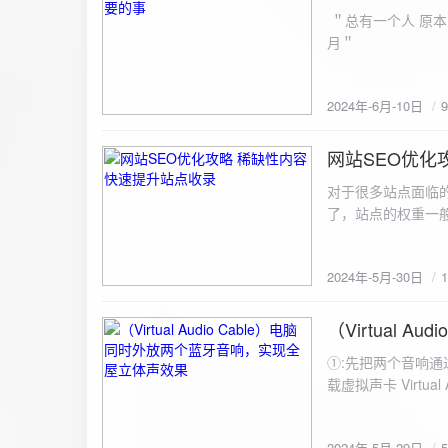
ZipArchive(); $zip->open($fil
＂总有一个人 原本
$file){ $zip->addFile($file,basename($file)); //向压缩包中添加文件 } $zip->close(); //关闭压缩包 打包某
月＂
个文件夹（包含子文件夹）: 
addFileToZip($path, $zip) { $handler = opendir($path);
(($filename = readdir($handler)) !== false)
2024年-6月-10日
为'.'和‘..’，不要对他们进行操作 if (is_dir($path . "/" . $fi
归 addFileToZip($path . "/" . $filename, $zip); } else { //将文件加入zip对象 $zip->addFile($path . "/" .
网站SEO优化
$filename); } } } } $zip = new ZipArchive(); $zip_filename = "down/files.zip"; // 压缩包存放路径与名称
2024-5-30
$zip->open($zi
对于很多站点面临
压缩包中 addFileToZi
了，站点的权重一
量一般的站点，内
2024年-5月-30日
（Virtual
2024-5-29
①:先把两个音响通
载虚拟声卡 Virtua
装目录下，双击打开 aud
音响 ⑤:点击 start 就可以听效果了。 最好是选择蓝牙延迟较低的、或者同款的蓝牙音箱。 原理大概是使
2024年-5月-29日