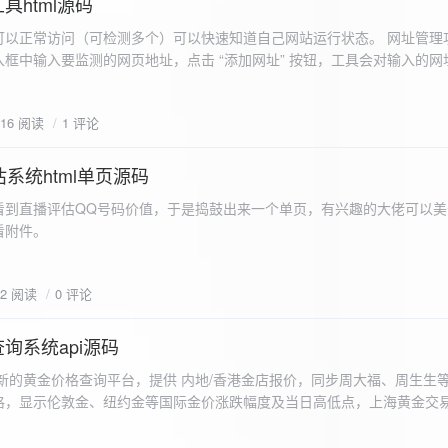
具html源码
以正常访问（可检测多个）可以快速知道自己网站运行状态。 网址管理功
框中输入要监测的网页地址，点击 “添加网址” 按钮，工具会对输入的网
址会被添加到左侧面板的列表中，并且列表项后有 “删除” 按钮。删除网
个网址后面都有一个 “删除” 按钮，点击该按钮可以将对应的网址从监测
616 阅读
1 评论
框中移除该网址选项。筛选网址：右侧面板有一个 “筛选网址” 的下拉框
选，只显示该网址的监测日志，也可以选择 “全部” 来显示所有网址的监
间隔：用户可以在输入框中设置监测间隔时间（单位为秒），默认值为 60 
系统html单页源码
开始监测” 按钮，工具会立即对所有已添加的网址进行一次检测，之后按照
看到直播评估QQ号码价值，于是捣鼓出来一个单页，有兴趣的大佬可以美
击 “停止监测” 按钮可停止监测。重试机制：在进行网址检测时，如果请
下，详细源码可查看附件。
，若重试后仍失败，则记录错误日志。日志记录与显示功能。 日志记录： 
网址的状态（正常或异常）、响应时间、时间戳以及错误信息（若有）。
组中，当日志数量超过 1000 条时，会移除最早的日志记录。日志显示：右侧
02 阅读
0 评论
后的监测日志，正常状态的日志为黑色，异常状态的日志为红色。日志会
息。
询系统api源码
新的黄金价格查询平台，提供 内地/香港金店报价，同步周大福、周生生
格，显示伦敦金、纽约金等国际金价涨跌幅度及当日高低点，上海黄金交
据，通过动态图表直观展示黄金价格趋势变化，所有数据均从第三方API
持移动端自适应显示。 index.html部分 !DOCTYPE html...