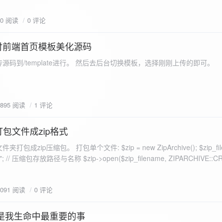
eo不适合，如果说有人能承诺让你一个全新的网站，或者本来没...
70 阅读
0 评论
付前端首页模板美化源码
源码到/template进行。 然后去后台切换模板，选择刚刚上传的即可。
1895 阅读
1 评论
打包文件成zip格式
包成zip压缩包。 打包单个文件: $zip = new ZipArchive(); $zip_fil
 $zip->open($zip_filename, ZIPARCHIVE::CREATE); // 打
go.png
为 logon2.png」,如果需要的压缩后的文件跟原文件名一样 addFile(
1091 阅读
0 评论
e("img/logon2.png),也就是原文件所在的路径 $zip-
logon2.png")); $res = $zip->close(); 打包多个文件: <?php $fileList
是我生命中最重要的事