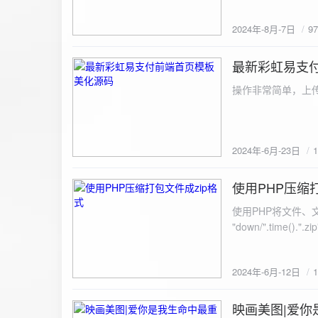
建议是做sem，s
2024年-8月-7日
9
最新彩虹易支
2024-6-23
操作非常简单，上传
2024年-6月-23日
使用PHP压缩
2024-6-12
使用PHP将文件、文件夹打
"down/".time().".zip"; // 压缩包存放路径与名称
开压缩包,没有则创建 // 参数1是要压缩的文件,参数2为压缩后,在压缩包中的文件名「这里我们把 lo
文件压缩,压缩后的文件
2024年-6月-12日
数可以改为 basenam
>addFile("img/logo.png",basename("
= array( "img/1.jpg", "img/2.jpg", ); $filename = "down/img.zip"; // 压缩包存放路径与名称 $zip = new
映画美图|爱你
2024-6-10