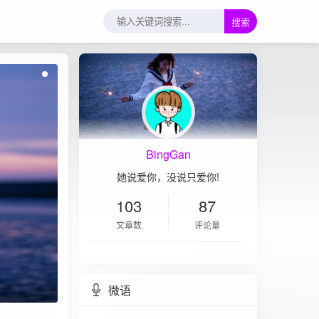
搜索
BingGan
她说爱你，没说只爱你!
103
87
文章数
评论量
微语