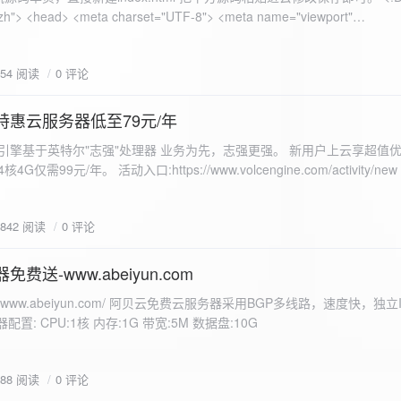
 错误
854 阅读
0 评论
nd-color: #e9f7e8; }
特惠云服务器低至79元/年
<form id="uploadForm">
 火山引擎基于英特尔"志强"处理器 业务为先，志强更强。 新用户上云享超值优
eInput" name="file" accept="image/*" required /> <button type="submit">上传文
仅需99元/年。 活动入口:https://www.volcengine.com/activity/ne
rogressFill">0%</div> </div> </div> <script> const form =
t resultDiv = document.getElementById('result'); const
3842 阅读
0 评论
tor('.progress-fill'); form.addEventListener('submit', (e) => {
if
费送-www.abeiyun.com
s://www.abeiyun.com/ 阿贝云免费云服务器采用BGP多线路，速度快，独
进度事件 xhr.upload.onprogress = function(event) { if
置: CPU:1核 内存:1G 带宽:5M 数据盘:10G
loaded / event.total) * 100;
ercentComplete + '%'; progressBar.innerHTML =
function() { if (xhr.status === 200) { const data =
788 阅读
0 评论
esultDiv.innerHTML = ` <p>上传成功！</p> <p>