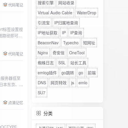
搜索引擎
网站收录
代码笔记
Virtual Audio Cable
WaterDrop
引流宝
IP归属地查询
rt标签设置视
IP地址获取
IP
IP查询
图路径即可。
BeaconNav
Typecho
短网址
Nginx
奇安信
OneTool
代码笔记
蜘蛛日志
SSL
站长工具
emlog插件
go跳转
go
前端
DNS
网页特效
js
emlo
、日本东京、美
、高防等多种
SU7
点滴记忆
分类