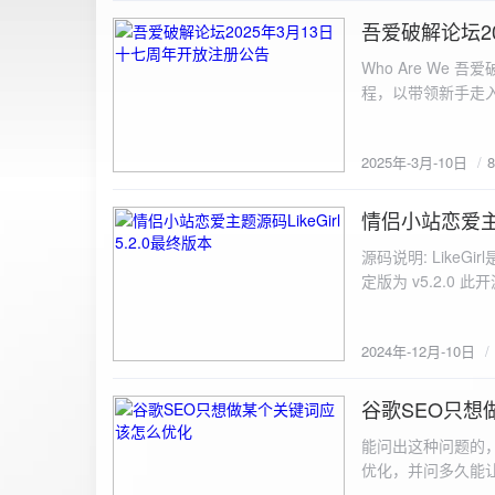
图片链接: <a href="${dat
吾爱破解论坛2
2025-3-10
${data.data.imgFile}</p> <img src="${data.data.url}" alt="上传的图片" class=
Who Are We
else { resultDiv.innerHTML = `<p class="error">${data.error}</p>`; } } else { resultDiv.innerHTML = `<p
程，以带领新手走
class="error">请求失败：${xhr.statusText}<
承上启下的作用，
我们将加强对新注
2025年-3月-10日
严格的处理措施。
区，具体限时开放注册时间
www.52pojie.cn
情侣小站恋爱主题源
2024-12-10
源码说明: Like
定版为 v5.2.0 此
至网站目录并解压 2.
为你的数据库相关信
2024年-12月-10日
谷歌SEO只想
2024-8-7
能问出这种问题的
优化，并问多久能
的网站想针对某个特