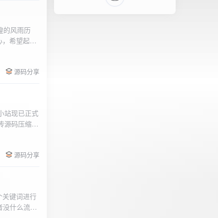
辉煌的风雨历
心，希望起到
的负面影响，
l>
们会采取更加
源码分享
享受我们的社
官方论坛:
侣小站现已正式
.上传源码压缩包
后按注释提示更改
需输入安全码
源码分享
个关键词进行
者没什么流量
做排名，我的