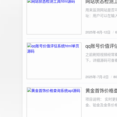
网站状态检测工
2025-8-12
用来监测网站是否可
址：用户可以在输入
证。验证通过后，网
板的网址列表中，每
2025年-8月-12日
同时也会从筛选下拉
择具体的网址进行筛
测功能： 设置监测
qq账号价值评估
2025-7-2
停止监测：点击 “
之前刷短视频经常
隔时间循环检测。点
行最多 3 次重试
行检测后，会记录
储在 logs 数
2025年-7月-2日
8
会显示所有或筛选
底部以显示最新信
黄金首饰价格查
2025-6-29
项目说明： 实时更
金、铂金及金条价
金品种实时交易数