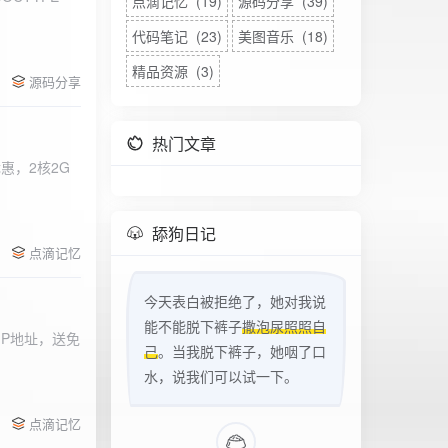
点滴记忆 (19)
源码分享 (39)
代码笔记 (23)
美图音乐 (18)
精品资源 (3)
源码分享
热门文章
惠，2核2G
w
舔狗日记
点滴记忆
今天表白被拒绝了，她对我说
能不能脱下裤子
撒泡尿照照自
立IP地址，送免
己
。当我脱下裤子，她咽了口
水，说我们可以试一下。
点滴记忆