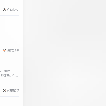
点滴记忆
源码分享
ename =
) 的第二个参
代码笔记