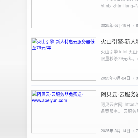
100%; height: 30px; background-color: #ddd; border-radius: 4px; margin-top: 20px; overflow: hidden; }
.progress-fill { height: 100%; background-color: #4caf50; width: 0; line-height: 30px; text-align: center;
color: white; } /* 上传结果区域样式 */ .result { margin-top: 20px; padding: 10px; border: 1px solid #ccc;
border-radius: 4px; background-color: #f9f9f9; font-size: 16px; color: #333; min-height: 40px; } /*
2025年-5月-19日
或成功的提示信息样式 */ .result.success { border-color: #28a745; backgrou
.result.error { border-color: #dc3545; background-color: #f8d7da; } /* 显示图片的样式 */ .uploaded-
火山引擎-新人
image { margin-top: 20px; max-width: 100%; height: auto; border-radius: 4px; border: 1px solid #ddd; }
2025-3-24
</style> </head> <body> <div class="container"> <h2>图片上传-双虹云</h2> 
火山引擎 intel
<input type="file" id="fil
限量秒杀79元/年。4核4G
件</button> </form> <div id="result" class="result"></div> <!-- 进度条 --> <div class="progress-bar">
<div class="progress-fill" id="p
document.getElementById('uploadForm'); cons
2025年-3月-24日
progressBar = document.querySelec
e.preventDefault(); const fileInput = document.getElementById('fileInput'); const file = fileInput.files[0]; 
阿贝云-云服务器免
2025-3-14
(!file) { resultDiv.innerHTML = '<p class="error">请先选择文件！</p>'; return; } const formData = new
FormData(); formData.append('file', file); const xhr = new XMLHttpRequest(); xhr.open('POST',
阿贝云官网: http
'https://api.xinyew.cn/api/360tc', true); // 监听上传
备案服务。 云服务器配
(event.lengthComputable) { const percentComplete = (event.
progressBar.style.width = p
Math.round(percentComplete) + '%'; } }; xhr.onload = 
2025年-3月-14日
JSON.parse(xhr.responseText); if (data.errno === 0) { r