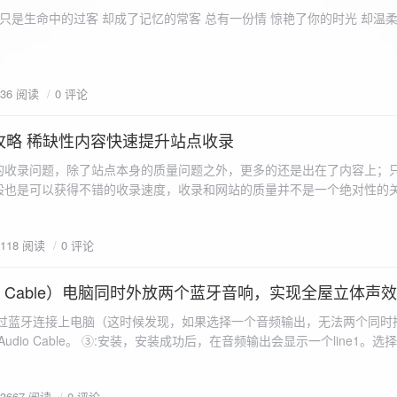
ename,ZipArchive::CREATE); //打开压缩包 //遍历文件 foreach($fileList as
只是生命中的过客 却成了记忆的常客 总有一份情 惊艳了你的时光 却温
<?php /** * @param $path 文件夹路径 * @param $zip zip 对象 */
 //打开当前文件夹由$path指定。 while
 { if ($filename != "." && $filename != "..") { //文件夹文件名字
936 阅读
0 评论
lename)) { // 如果读取的某个对象是文件夹，则递
攻略 稀缺性内容快速提升站点收录
p_filename, ZIPARCHIVE::CREATE); // 打开压缩包,没有则创建 //调
的收录问题，除了站点本身的质量问题之外，更多的还是出在了内容上；
p("img",$zip);
般也是可以获得不错的收录速度，收录和网站的质量并不是一个绝对性的
容又不得要领，自然收录上就会有比较大的问题。
1118 阅读
0 评论
 Audio Cable）电脑同时外放两个蓝牙音响，实现全屋立体声
过蓝牙连接上电脑（这时候发现，如果选择一个音频输出，无法两个同时播
l Audio Cable。 ③:安装，安装成功后，在音频输出会显示一个line1。选择它 ④:找
iorepeater.exe 两次 （双开） wave in 都选择 line1 wave out
53667 阅读
0 评论