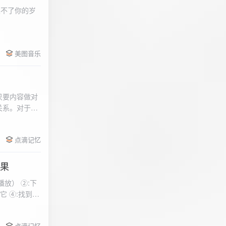
柔不了你的岁
 function
美图音乐
用函数，添加文件到
只要内容做对
关系。对于质
点滴记忆
效果
放） ②:下
到安
 分别选择两个蓝牙
点滴记忆