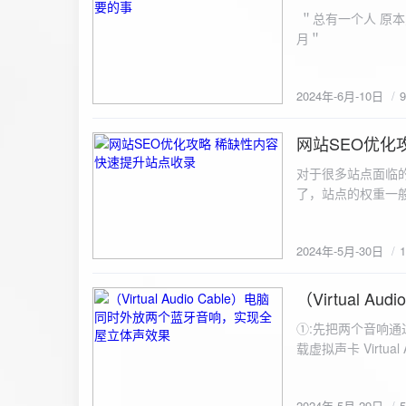
ZipArchive(); $zip->open($fil
＂总有一个人 原本
$file){ $zip->addFile($file,basename($file)); //向压缩包中添加文件 } $zip->close(); //关闭压缩包 打包某
月＂
个文件夹（包含子文件夹）: 
addFileToZip($path, $zip) { $handler = opendir($path);
(($filename = readdir($handler)) !== false)
2024年-6月-10日
为'.'和‘..’，不要对他们进行操作 if (is_dir($path . "/" . $fi
归 addFileToZip($path . "/" . $filename, $zip); } else { //将文件加入zip对象 $zip->addFile($path . "/" .
网站SEO优化
$filename); } } } } $zip = new ZipArchive(); $zip_filename = "down/files.zip"; // 压缩包存放路径与名称
2024-5-30
$zip->open($zi
对于很多站点面临
压缩包中 addFileToZi
了，站点的权重一
量一般的站点，内
2024年-5月-30日
（Virtual
2024-5-29
①:先把两个音响通
载虚拟声卡 Virtua
装目录下，双击打开 aud
音响 ⑤:点击 start 就可以听效果了。 最好是选择蓝牙延迟较低的、或者同款的蓝牙音箱。 原理大概是使
2024年-5月-29日