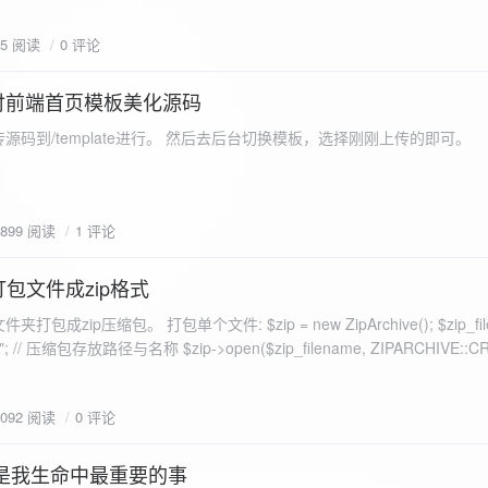
eo不适合，如果说有人能承诺让你一个全新的网站，或者本来没...
75 阅读
0 评论
付前端首页模板美化源码
源码到/template进行。 然后去后台切换模板，选择刚刚上传的即可。
1899 阅读
1 评论
打包文件成zip格式
包成zip压缩包。 打包单个文件: $zip = new ZipArchive(); $zip_fil
 $zip->open($zip_filename, ZIPARCHIVE::CREATE); // 打
go.png
为 logon2.png」,如果需要的压缩后的文件跟原文件名一样 addFile(
1092 阅读
0 评论
e("img/logon2.png),也就是原文件所在的路径 $zip-
logon2.png")); $res = $zip->close(); 打包多个文件: <?php $fileList
是我生命中最重要的事