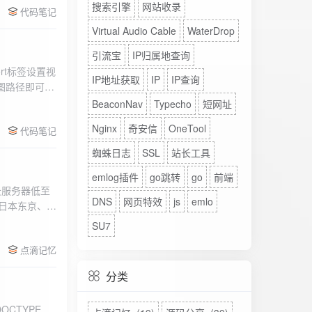
搜索引擎
网站收录
代码笔记
Virtual Audio Cable
WaterDrop
引流宝
IP归属地查询
rt标签设置视
IP地址获取
IP
IP查询
图路径即可。
BeaconNav
Typecho
短网址
Nginx
奇安信
OneTool
代码笔记
蜘蛛日志
SSL
站长工具
emlog插件
go跳转
go
前端
DNS
网页特效
js
emlo
、日本东京、美
、高防等多种
SU7
点滴记忆
分类