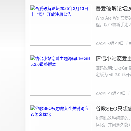
图片链接: <a href="${dat
吾爱破解论坛2
2025-3-10
${data.data.imgFile}</p> <img src="${data.data.url}" alt="上传的图片" class=
Who Are We
else { resultDiv.innerHTML = `<p class="error">${data.error}</p>`; } } else { resultDiv.innerHTML = `<p
程，以带领新手走
class="error">请求失败：${xhr.statusText}<
承上启下的作用，
我们将加强对新注
2025年-3月-10日
严格的处理措施。
区，具体限时开放注册时间
www.52pojie.cn
情侣小站恋爱主题源
2024-12-10
源码说明: Like
定版为 v5.2.0 此
至网站目录并解压 2.
为你的数据库相关信
2024年-12月-10日
谷歌SEO只想
2024-8-7
能问出这种问题的
优化，并问多久能
的网站想针对某个特