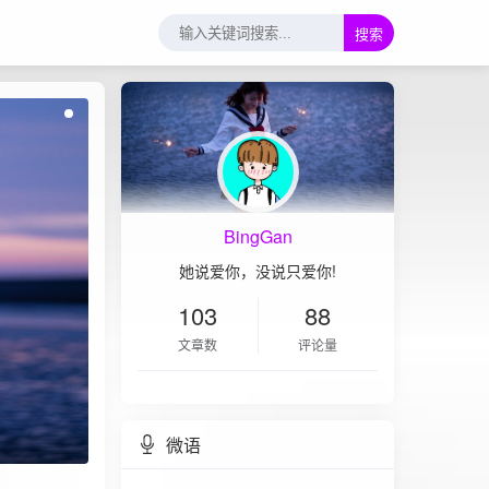
搜索
BingGan
她说爱你，没说只爱你!
103
88
文章数
评论量
微语