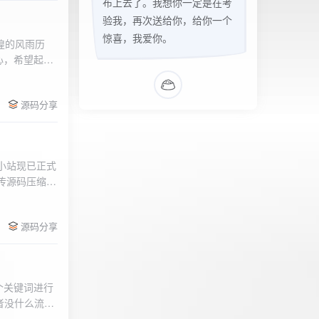
布上去了。我想你一定是在考
验我，再次送给你，给你一个
惊喜，我爱你。
辉煌的风雨历
心，希望起到
的负面影响，
l>
们会采取更加
源码分享
享受我们的社
官方论坛:
侣小站现已正式
.上传源码压缩包
后按注释提示更改
需输入安全码
源码分享
个关键词进行
者没什么流量
做排名，我的