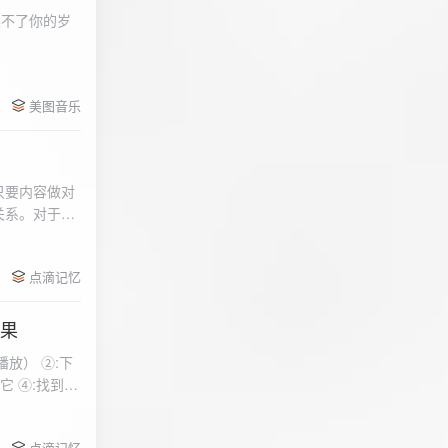
柔不了你的岁
 function
美图音乐
用函数，添加文件到
只要内容做对
关系。对于质
点滴记忆
效果
放） ②:下
到安
 分别选择两个蓝牙
点滴记忆