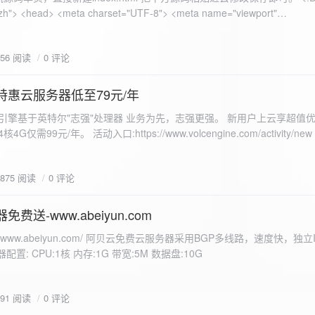
 错误
856 阅读
0 评论
nd-color: #e9f7e8; }
特惠云服务器低至79元/年
<form id="uploadForm">
 火山引擎基于英特尔"志强"处理器 业务为先，志强更强。 新用户上云享超值优
eInput" name="file" accept="image/*" required /> <button type="submit">上传文
仅需99元/年。 活动入口:https://www.volcengine.com/activity/ne
rogressFill">0%</div> </div> </div> <script> const form =
t resultDiv = document.getElementById('result'); const
3875 阅读
0 评论
tor('.progress-fill'); form.addEventListener('submit', (e) => {
if
费送-www.abeiyun.com
s://www.abeiyun.com/ 阿贝云免费云服务器采用BGP多线路，速度快，独
进度事件 xhr.upload.onprogress = function(event) { if
置: CPU:1核 内存:1G 带宽:5M 数据盘:10G
loaded / event.total) * 100;
ercentComplete + '%'; progressBar.innerHTML =
function() { if (xhr.status === 200) { const data =
791 阅读
0 评论
esultDiv.innerHTML = ` <p>上传成功！</p> <p>