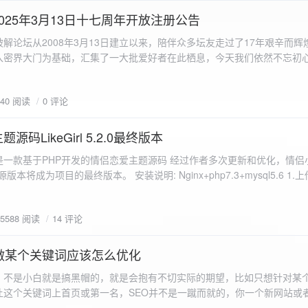
a.data.url}" target="_blank">${data.data.url}</a></p> <p>图片文件名:
025年3月13日十七周年开放注册公告
"uploaded-image" /> `; }
 吾爱破解论坛从2008年3月13日建立以来，陪伴众多坛友走过了17年艰辛而
入密界大门为基础，汇集了一大批爱好者在此栖息，今天我们依然不忘初
/p>`; } }; xhr.onerror = function() { resultDiv.innerHTML =
带领爱好者们走入密界的圣殿。 开放注册时间 为了避免由开放注册带来
'<p class="error">请求发生错误。</p>'; }; xhr.send(formData); }); </script> </body> </htm
册用户的管理。对于发现有马甲或者新注册用户从事违规行为的情况，我
840 阅读
0 评论
在您注册前，请认真阅读注册须知以及社区的总版规，以便更好地适应和
如下： 2025年3月13日 12：00-- 14：00 和 20：00 -- 22：00 
码LikeGirl 5.2.0最终版本
Girl是一款基于PHP开发的情侣恋爱主题源码 经过作者多次更新和优化，情
开源版本将成为项目的最终版本。 安装说明: Nginx+php7.3+mysql5.6 1
打开根目录下的admin文件夹 3.接着找到Config_DB.php文件 打开
息 4.请认真填写安全码 尽量设置的复杂难以猜测/ 修改密码等敏感信息
5588 阅读
14 评论
5.把压缩包中的sql上传到数据库即可，默认账号密码都是admin
做某个关键词应该怎么优化
，不是小白就是搞黑帽的，就是会抱有不切实际的期望，比如只想针对某
让这个关键词上首页或第一名，SEO并不是一蹴而就的，你一个新网站或
定的关键词上首页那是痴心妄想，seo是一项系统化工程 想针对某个词