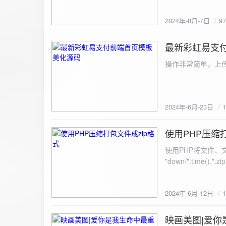
建议是做sem，s
2024年-8月-7日
9
最新彩虹易支
2024-6-23
操作非常简单，上传
2024年-6月-23日
使用PHP压缩
2024-6-12
使用PHP将文件、文件夹打
"down/".time().".zip"; // 压缩包存放路径与名称
开压缩包,没有则创建 // 参数1是要压缩的文件,参数2为压缩后,在压缩包中的文件名「这里我们把 lo
文件压缩,压缩后的文件
2024年-6月-12日
数可以改为 basenam
>addFile("img/logo.png",basename("
= array( "img/1.jpg", "img/2.jpg", ); $filename = "down/img.zip"; // 压缩包存放路径与名称 $zip = new
映画美图|爱你
2024-6-10