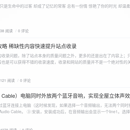
ename,ZipArchive::CREATE); //打开压缩包 //遍历文件 foreach($fileList as
只是生命中的过客 却成了记忆的常客 总有一份情 惊艳了你的时光 却温
<?php /** * @param $path 文件夹路径 * @param $zip zip 对象 */
 //打开当前文件夹由$path指定。 while
 { if ($filename != "." && $filename != "..") { //文件夹文件名字
938 阅读
0 评论
lename)) { // 如果读取的某个对象是文件夹，则递
攻略 稀缺性内容快速提升站点收录
p_filename, ZIPARCHIVE::CREATE); // 打开压缩包,没有则创建 //调
的收录问题，除了站点本身的质量问题之外，更多的还是出在了内容上；
p("img",$zip);
般也是可以获得不错的收录速度，收录和网站的质量并不是一个绝对性的
容又不得要领，自然收录上就会有比较大的问题。
1121 阅读
0 评论
 Audio Cable）电脑同时外放两个蓝牙音响，实现全屋立体声
过蓝牙连接上电脑（这时候发现，如果选择一个音频输出，无法两个同时播
l Audio Cable。 ③:安装，安装成功后，在音频输出会显示一个line1。选择它 ④:找
iorepeater.exe 两次 （双开） wave in 都选择 line1 wave out
54278 阅读
0 评论