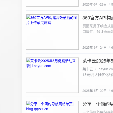
2025年-6月-29日
360官方AP
2025-6-24
页面采用了响应式设
口属性，保证页面能
<!DOCTYPE html> <html lang="zh-CN
content="width=device-width, initial
2025年-6月-24日
重置默认样式 */ * { margin: 0; padding: 0; box-sizing: border-box; } /* 设置页面的字体和添加背景图片 */
body { font-family: Arial, sans-serif; background: url('static/images/background.png') no-repeat center
center fixed; /* 使用服务器上的路径 */ background
莱卡云2025年5
2025-5-20
#333; display: flex; justify-content: center; align-items: center; min-height: 100vh; margin: 0; } /* 容器样
莱卡云（Lcayun.com）五一促销活动来袭
式 */ .container { background-color: rgba(255, 255, 255, 0.9); /* 使用半透明白色背景，以便在图片背景
18元/月大陆优化
上更清晰地显示内容 */ padding: 30px; border-radius: 8px; box-shadow: 0 4px 8px rgba(
国洛杉矶，境内数
width: 100%; max-width: 500px; text-align: center; } /* 标题样式 */ h2 { font-size: 24px; margin-bottom:
选择，更含有游戏服
20px; color: #333; } /* 文件输入框样式 */ input[type="file"] { display: block; margin: 0 auto 20px;
2025年-5月-20日
https://www.lcayun
padding: 8px; background-color: #f7f7f7; border: 1px solid #ccc; border-radius: 4px; font-size: 16px;
color: #333; } /* 按钮样式 */ button { background-color: #007BFF; color: #fff; padding: 12px 20px; font-
分享一个简约导航网
size: 16px; border: none; border-radius: 4px; cursor: pointer; transition: background-color 0.3s ease; }
2025-5-19
/* 按钮悬浮效果 */ button:hover { background-color: #0056b3; } /* 进度条样式 */ .progress-bar { width:
一个简约的网站导航源码单页，直接新建index.html 把下方源码粘贴进去修改保存即可。 <!DOCTYPE html> <html lang="zh"> <head> <meta charset="UTF-8"> <meta name="viewport" content="width=device-width, initial-scale=1.0"> <title>导航网站 -blog.qqzzz.cn</title> <meta name="keywords" content="双虹云博客"> <meta name="description" content="双虹云博客。"> <meta name="author" content="导航网站"> <meta name="robots" content="index,follow"> <meta property="og:title" content="导航网站 - "> <meta property="og:description" content="双虹云。"> <meta property="og:type" content="website"> <link rel="icon" href="https://blog.qqzzz.cn/favicon.ico" type="image/x-icon"> <link rel="shortcut icon" href="https://blog.qqzzz.cn/favicon.ico" type="image/x-icon"> <style> /* 基础样式 */ * { margin: 0; padding: 0; box-sizing: border-box; } /* 主体样式 */ body { background: #f0f2f5; font-family: 'Microsoft YaHei', -apple-system, BlinkMacSystemFont, sans-serif; margin: 0; padding: 0; min-height: 100vh; overflow-x: hidden; position: relative; display: flex; flex-direction: column; } /* 容器样式 */ .container { max-width: 1200px; margin: 0 auto; padding: 20px; flex: 1; display: flex; flex-direction: column; align-items: center; width: 100%; } /* 主盒子样式 */ .main-box { background: white; box-shadow: 0 2px 12px rgba(0, 0, 0, 0.08); border-radius: 24px; border: 1px solid #e9ecef; width: 100%; max-width: 1000px; padding: 30px; margin: 0 auto 15px; transition: a