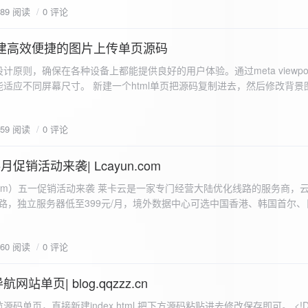
589 阅读
0 评论
I构建高效便捷的图片上传单页源码
计原则，确保在各种设备上都能提供良好的用户体验。通过meta viewpo
适应不同屏幕尺寸。 新建一个html单页把源码复制进去，然后修改背景
"> <head> <meta charset="UTF-8"> <meta name="viewport"
-scale=1.0"> <title>360图床文件上传 - 双虹云博客</title> <style> /*
659 阅读
0 评论
-size: cover; /* 保证背景图片覆盖整个视窗 */ color:
月促销活动来袭| Lcayun.com
 莱卡云是一家专门经营大陆优化线路的服务商，云服务器低至
线路，独立服务器低至399元/月，境外数据中心可选中国香港、韩国首尔
0, 0, 0, 0.1);
据中心可选枣庄、宁波、扬州、绍兴、镇江、成都等，有单线、多线BGP
务器、SSL、CDN、域名注册、域名备案等服务可供选择。 官网链接:
660 阅读
0 评论
.com/actcloud.html
站单页| blog.qqzzz.cn
ll 0.3s ease; position: relative; z-index: 2; } .main-box:hover { transform: translateY(-2px); box-shadow: 0 6px 25px rgba(0, 0, 0, 0.2); } /* 头部样式 */ .header { text-align: center; margin-bottom: 20px; padding-bottom: 15px; border-bottom: 1px solid rgba(255, 255, 255, 0.2); } .header h1 { font-size: 32px; background: linear-gradient(120deg, #2b5876 0%, #4e4376 100%); -webkit-background-clip: text; -webkit-text-fill-color: transparent; margin-bottom: 15px; } /* 提示框样式 */ .notice { background: transparent; padding: 0 25px; border-radius: 12px; margin-bottom: 15px; white-space: nowrap; overflow: hidden; text-overflow: ellipsis; } .notice p { color: #4facfe; font-size: 16px; line-height: 1; font-weight: bold; letter-spacing: 0.5px; margin: 0; } /* 流量卡领取样式 */ .flow-card, .flow-card-top { background: linear-gradient(120deg, #4facfe 0%, #00f2fe 100%); box-shadow: 0 3px 15px rgba(0, 0, 0, 0.1); border-radius: 12px; padding: 10px 15px; margin-bottom: 10px; text-align: center; position: relative; overflow: hidden; display: flex; justify-content: space-between; align-items: center; } .flow-card::before, .flow-card-top::before { content: ''; position: absolute; top: -10px; right: -10px; width: 80px; height: 80px; background: rgba(255, 255, 255, 0.1); border-radius: 50%; } .flow-card .text-content, .flow-card-top h3 { flex: 1; text-align: left; color: #ffffff; font-size: 16px; margin: 0; } .flow-card h2 { color: #ffffff; font-size: 18px; margin-bottom: 4px; font-weight: 600; } .flow-card p { color: rgba(255, 255, 255, 0.9); font-size: 14px; margin-bottom: 0; } .flow-card a, .flow-card-top a { display: inline-block; background: #ffffff; color: #2b5876; padding: 8px 0; border-radius: 50px; font-size: 15px; cursor: pointer; transition: all 0.3s ease; font-weight: 600; text-decoration: none; box-shadow: 0 4px 10px rgba(0, 0, 0, 0.1); margin: 0 5px; white-space: nowrap; width: 110px; text-align: center; } /* 所有按钮统一样式 */ .flow-card .buttons a, .flow-card-top .buttons a { background: #ffffff; color: #2b5876; } .flow-card .buttons a:hover, .flow-card-top .buttons a:hover { background: #f8f9fa; transform: translateY(-2px); box-shadow: 0 6px 15px rgba(0, 0, 0, 0.2); } .flow-card .buttons, .flow-card-top .buttons { display: flex; align-items: center; justify-content: flex-end; flex-wrap: nowrap; } .flow-card a:hover, .flow-card-top a:hover { transform: translateY(-2px); box-shadow: 0 6px 15px rgba(0, 0, 0, 0.2); background: #f8f9fa; } .flow-card-top { margin-bottom: 10px; } /* 导航网格样式 */ .nav-grid { display: grid; grid-template-columns: repeat(2, 1fr); gap: 25px; width: 100%; margin: 0 auto; padding: 0; } /* 导航项样式 */ .nav-item { background: hsl(230, 10%, 33%); border-radius: 12px; padding: 12px; text-align: center; box-shadow: none; transition: all 0.3s ease; min-height: 75px; position: relative; } .nav-item:hover { transform: none; background: hsl(230, 10%, 38%); } .nav-item a { text-decoration: none; color: inherit; display: block; text-align: center; } .nav-item h3 { color: #ffffff; font-size: 17px; margin-bottom: 8px; } .nav-item p { color: rgba(255, 255, 255, 0.9); font-size: 16px; margin-bottom: 4px; } .nav-item .status { position: absolute; bottom: -20px; left: 0; right: 0; color: #ff6b6b; font-size: 12px; text-align: center; font-weight: 500; } /* 底部导航样式 */ .float-nav { display: none; } @media (max-width: 768px) { body { padding-bottom: 20px; } .container { padding: 10px; } .main-box { padding: 15px; margin: 5px; } .header { margin-bottom: 15px; padding-bottom: 10px; } .nav-grid { gap: 15px; } .flow-card, .flow-card-top { padding: 12px; margin-bottom: 10px; flex-direction: column; } .flow-card .text-content, .flow-card-top h3 { text-align: center; margin-bottom: 12px; font-size: 16px; } .flow-card h2 { font-size: 16px; margin-bottom: 5px; text-align: center; } .flow-card p { font-size: 13px; text-align: center; padding: 0 5px; } .flow-card a, .flow-card-top a, .flow-card .buttons a, .flow-card-top .buttons a { padding: 7px 0; font-size: 14px; margin: 0 4px; width: 95px; text-align: center; background: #ffffff; color: #2b5876; } .flow-card .buttons, .flow-card-top .buttons { justify-content: center; width: 100%; margin-top: 5px; } .nav-item { padding: 12px; min-height: 70px; width: 100%; } .header h1 { font-size: 24px; } .notice p { font-size: 14px; } .copyright { padding: 10px 0; font-size: 12px; } } /* 版权信息样式 */ .copyright { text-align: center; padding: 15px 0; color: #6c757d; font-size: 13px; letter-spacing: 0.5px; width: 100%; max-width: 1200px; margin: 0 auto; } /* 弹窗样式 */ .modal-overlay { position: fixed; top: 0; left: 0; right: 0; bottom: 0; background: rgba(0, 0, 0, 0.4); display: flex; justify-content: center; align-items: center; z-index: 10000; } .modal { background: white; border: 1px solid #e9ecef; padding: 25px; border-radius: 15px; width: 90%; max-width: 3