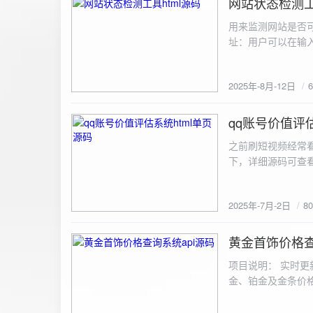
网站状态检测工
2025-8-12
用来监测网站是否可
址：用户可以在输入
证。验证通过后，网
板的网址列表中，每
2025年-8月-12日
同时也会从筛选下拉
择具体的网址进行筛
测功能： 设置监测
qq账号价值评估
2025-7-2
停止监测：点击 “
之前刷短视频经常
隔时间循环检测。点
行最多 3 次重试
行检测后，会记录
储在 logs 数
2025年-7月-2日
8
会显示所有或筛选
底部以显示最新信
黄金首饰价格查
2025-6-29
项目说明： 实时更
金、铂金及金条价
金品种实时交易数