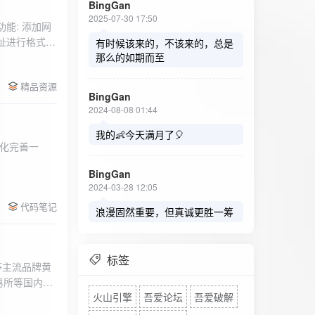
BingGan
2025-07-30 17:50
能: 添加网
址进行格式验
有时候该来的，不该来的，总是
址：在左侧面
那么的如期而至
列表中移除，
精品资源
，用户可以选
BingGan
测日志。 检
2024-08-08 01:44
秒。开始 /
设置的监测间
我的👶今天满月了🎈
化完善一
求失败，会进
每次对网址进
BingGan
日志记录会存
2024-03-28 12:05
面板的日志容器
代码笔记
自动滚动到最
浪漫固然重要，但真诚更胜一筹
标签
等主流品牌黄
易所等国内黄
火山引擎
吾爱论坛
吾爱破解
实时获取，支