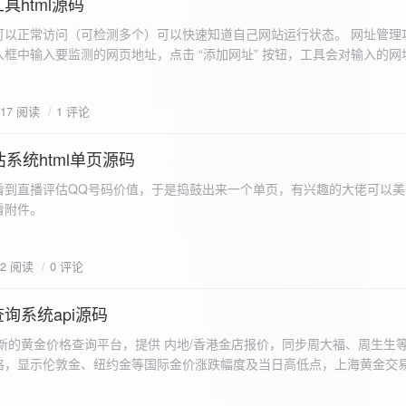
具html源码
以正常访问（可检测多个）可以快速知道自己网站运行状态。 网址管理功
框中输入要监测的网页地址，点击 “添加网址” 按钮，工具会对输入的网
址会被添加到左侧面板的列表中，并且列表项后有 “删除” 按钮。删除网
个网址后面都有一个 “删除” 按钮，点击该按钮可以将对应的网址从监测
617 阅读
1 评论
框中移除该网址选项。筛选网址：右侧面板有一个 “筛选网址” 的下拉框
选，只显示该网址的监测日志，也可以选择 “全部” 来显示所有网址的监
间隔：用户可以在输入框中设置监测间隔时间（单位为秒），默认值为 60 
系统html单页源码
开始监测” 按钮，工具会立即对所有已添加的网址进行一次检测，之后按照
看到直播评估QQ号码价值，于是捣鼓出来一个单页，有兴趣的大佬可以美
击 “停止监测” 按钮可停止监测。重试机制：在进行网址检测时，如果请
下，详细源码可查看附件。
，若重试后仍失败，则记录错误日志。日志记录与显示功能。 日志记录： 
网址的状态（正常或异常）、响应时间、时间戳以及错误信息（若有）。
组中，当日志数量超过 1000 条时，会移除最早的日志记录。日志显示：右侧
02 阅读
0 评论
后的监测日志，正常状态的日志为黑色，异常状态的日志为红色。日志会
息。
询系统api源码
新的黄金价格查询平台，提供 内地/香港金店报价，同步周大福、周生生
格，显示伦敦金、纽约金等国际金价涨跌幅度及当日高低点，上海黄金交
据，通过动态图表直观展示黄金价格趋势变化，所有数据均从第三方API
持移动端自适应显示。 index.html部分 !DOCTYPE html...