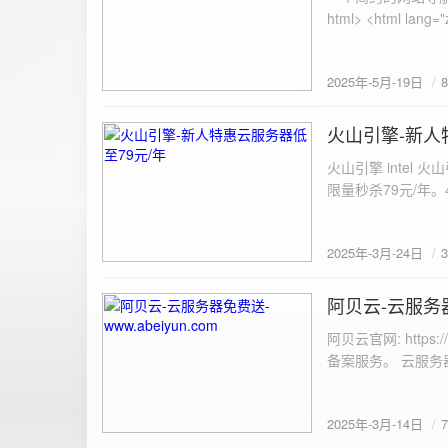
100%; height: 30px; background-color: #ddd; border-radius: 4px; margin-top: 20px; overflow: hidden; }
.progress-fill { height: 100%; background-color: #4caf50; width: 0; line-height: 30px; text-align: center;
color: white; } /* 上传结果区域样式 */ .result { margin-top: 20px; padding: 10px; border: 1px solid #ccc;
border-radius: 4px; background-color: #f9f9f9; font-size: 16px; color: #333; min-height: 40px; } /*
2025年-5月-19日
或成功的提示信息样式 */ .result.success { border-color: #28a745; backgrou
.result.error { border-color: #dc3545; background-color: #f8d7da; } /* 显示图片的样式 */ .uploaded-
火山引擎-新人
image { margin-top: 20px; max-width: 100%; height: auto; border-radius: 4px; border: 1px solid #ddd; }
2025-3-24
</style> </head> <body> <div class="container"> <h2>图片上传-双虹云</h2> 
火山引擎 intel
<input type="file" id="fil
限量秒杀79元/年。4核4G
件</button> </form> <div id="result" class="result"></div> <!-- 进度条 --> <div class="progress-bar">
<div class="progress-fill" id="p
document.getElementById('uploadForm'); cons
2025年-3月-24日
progressBar = document.querySelec
e.preventDefault(); const fileInput = document.getElementById('fileInput'); const file = fileInput.files[0]; 
阿贝云-云服务器免
2025-3-14
(!file) { resultDiv.innerHTML = '<p class="error">请先选择文件！</p>'; return; } const formData = new
FormData(); formData.append('file', file); const xhr = new XMLHttpRequest(); xhr.open('POST',
阿贝云官网: http
'https://api.xinyew.cn/api/360tc', true); // 监听上传
备案服务。 云服务器配
(event.lengthComputable) { const percentComplete = (event.
progressBar.style.width = p
Math.round(percentComplete) + '%'; } }; xhr.onload = 
2025年-3月-14日
JSON.parse(xhr.responseText); if (data.errno === 0) { r