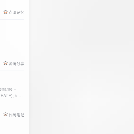
点滴记忆
源码分享
ename =
) 的第二个参
代码笔记