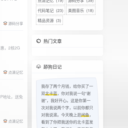
点滴记忆 (19)
源码分享 (39)
代码笔记 (23)
美图音乐 (18)
精品资源 (3)
源码分享
热门文章
惠，2核2G
w
舔狗日记
点滴记忆
我存了两个月钱，给你买了一
双
北卡蓝
，你对我说一句“谢
立IP地址，送免
谢”，我好开心。这是你第一
次对我说两个字，以前你都只
对我说滚。今天晚上逛
闲鱼
，
点滴记忆
看到了你把我送你的北卡蓝发