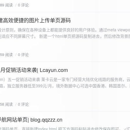
589 阅读
0 评论
I构建高效便捷的图片上传单页源码
计原则，确保在各种设备上都能提供良好的用户体验。通过meta viewpo
适应不同屏幕尺寸。 新建一个html单页把源码复制进去，然后修改背景
"> <head> <meta charset="UTF-8"> <meta name="viewport"
-scale=1.0"> <title>360图床文件上传 - 双虹云博客</title> <style> /*
659 阅读
0 评论
-size: cover; /* 保证背景图片覆盖整个视窗 */ color:
月促销活动来袭| Lcayun.com
 莱卡云是一家专门经营大陆优化线路的服务商，云服务器低至
线路，独立服务器低至399元/月，境外数据中心可选中国香港、韩国首尔
0, 0, 0, 0.1);
据中心可选枣庄、宁波、扬州、绍兴、镇江、成都等，有单线、多线BGP
务器、SSL、CDN、域名注册、域名备案等服务可供选择。 官网链接:
658 阅读
0 评论
.com/actcloud.html
站单页| blog.qqzzz.cn
ll 0.3s ease; position: relative; z-index: 2; } .main-box:hover { transform: translateY(-2px); box-shadow: 0 6px 25px rgba(0, 0, 0, 0.2); } /* 头部样式 */ .header { text-align: center; margin-bottom: 20px; padding-bottom: 15px; border-bottom: 1px solid rgba(255, 255, 255, 0.2); } .header h1 { font-size: 32px; background: linear-gradient(120deg, #2b5876 0%, #4e4376 100%); -webkit-background-clip: text; -webkit-text-fill-color: transparent; margin-bottom: 15px; } /* 提示框样式 */ .notice { background: transparent; padding: 0 25px; border-radius: 12px; margin-bottom: 15px; white-space: nowrap; overflow: hidden; text-overflow: ellipsis; } .notice p { color: #4facfe; font-size: 16px; line-height: 1; font-weight: bold; letter-spacing: 0.5px; margin: 0; } /* 流量卡领取样式 */ .flow-card, .flow-card-top { background: linear-gradient(120deg, #4facfe 0%, #00f2fe 100%); box-shadow: 0 3px 15px rgba(0, 0, 0, 0.1); border-radius: 12px; padding: 10px 15px; margin-bottom: 10px; text-align: center; position: relative; overflow: hidden; display: flex; justify-content: space-between; align-items: center; } .flow-card::before, .flow-card-top::before { content: ''; position: absolute; top: -10px; right: -10px; width: 80px; height: 80px; background: rgba(255, 255, 255, 0.1); border-radius: 50%; } .flow-card .text-content, .flow-card-top h3 { flex: 1; text-align: left; color: #ffffff; font-size: 16px; margin: 0; } .flow-card h2 { color: #ffffff; font-size: 18px; margin-bottom: 4px; font-weight: 600; } .flow-card p { color: rgba(255, 255, 255, 0.9); font-size: 14px; margin-bottom: 0; } .flow-card a, .flow-card-top a { display: inline-block; background: #ffffff; color: #2b5876; padding: 8px 0; border-radius: 50px; font-size: 15px; cursor: pointer; transition: all 0.3s ease; font-weight: 600; text-decoration: none; box-shadow: 0 4px 10px rgba(0, 0, 0, 0.1); margin: 0 5px; white-space: nowrap; width: 110px; text-align: center; } /* 所有按钮统一样式 */ .flow-card .buttons a, .flow-card-top .buttons a { background: #ffffff; color: #2b5876; } .flow-card .buttons a:hover, .flow-card-top .buttons a:hover { background: #f8f9fa; transform: translateY(-2px); box-shadow: 0 6px 15px rgba(0, 0, 0, 0.2); } .flow-card .buttons, .flow-card-top .buttons { display: flex; align-items: center; justify-content: flex-end; flex-wrap: nowrap; } .flow-card a:hover, .flow-card-top a:hover { transform: translateY(-2px); box-shadow: 0 6px 15px rgba(0, 0, 0, 0.2); background: #f8f9fa; } .flow-card-top { margin-bottom: 10px; } /* 导航网格样式 */ .nav-grid { display: grid; grid-template-columns: repeat(2, 1fr); gap: 25px; width: 100%; margin: 0 auto; padding: 0; } /* 导航项样式 */ .nav-item { background: hsl(230, 10%, 33%); border-radius: 12px; padding: 12px; text-align: center; box-shadow: none; transition: all 0.3s ease; min-height: 75px; position: relative; } .nav-item:hover { transform: none; background: hsl(230, 10%, 38%); } .nav-item a { text-decoration: none; color: inherit; display: block; text-align: center; } .nav-item h3 { color: #ffffff; font-size: 17px; margin-bottom: 8px; } .nav-item p { color: rgba(255, 255, 255, 0.9); font-size: 16px; margin-bottom: 4px; } .nav-item .status { position: absolute; bottom: -20px; left: 0; right: 0; color: #ff6b6b; font-size: 12px; text-align: center; font-weight: 500; } /* 底部导航样式 */ .float-nav { display: none; } @media (max-width: 768px) { body { padding-bottom: 20px; } .container { padding: 10px; } .main-box { padding: 15px; margin: 5px; } .header { margin-bottom: 15px; padding-bottom: 10px; } .nav-grid { gap: 15px; } .flow-card, .flow-card-top { padding: 12px; margin-bottom: 10px; flex-direction: column; } .flow-card .text-content, .flow-card-top h3 { text-align: center; margin-bottom: 12px; font-size: 16px; } .flow-card h2 { font-size: 16px; margin-bottom: 5px; text-align: center; } .flow-card p { font-size: 13px; text-align: center; padding: 0 5px; } .flow-card a, .flow-card-top a, .flow-card .buttons a, .flow-card-top .buttons a { padding: 7px 0; font-size: 14px; margin: 0 4px; width: 95px; text-align: center; background: #ffffff; color: #2b5876; } .flow-card .buttons, .flow-card-top .buttons { justify-content: center; width: 100%; margin-top: 5px; } .nav-item { padding: 12px; min-height: 70px; width: 100%; } .header h1 { font-size: 24px; } .notice p { font-size: 14px; } .copyright { padding: 10px 0; font-size: 12px; } } /* 版权信息样式 */ .copyright { text-align: center; padding: 15px 0; color: #6c757d; font-size: 13px; letter-spacing: 0.5px; width: 100%; max-width: 1200px; margin: 0 auto; } /* 弹窗样式 */ .modal-overlay { position: fixed; top: 0; left: 0; right: 0; bottom: 0; background: rgba(0, 0, 0, 0.4); display: flex; justify-content: center; align-items: center; z-index: 10000; } .modal { background: white; border: 1px solid #e9ecef; padding: 25px; border-radius: 15px; width: 90%; max-width: 3