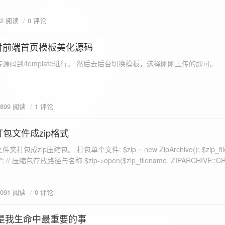
eo不适合，如果说有人能承诺让你一个全新的网站，或者本来没...
72 阅读
0 评论
付前端首页模板美化源码
源码到/template进行。 然后去后台切换模板，选择刚刚上传的即可。
1899 阅读
1 评论
打包文件成zip格式
包成zip压缩包。 打包单个文件: $zip = new ZipArchive(); $zip_fil
 $zip->open($zip_filename, ZIPARCHIVE::CREATE); // 打
go.png
为 logon2.png」,如果需要的压缩后的文件跟原文件名一样 addFile(
1091 阅读
0 评论
e("img/logon2.png),也就是原文件所在的路径 $zip-
logon2.png")); $res = $zip->close(); 打包多个文件: <?php $fileList
是我生命中最重要的事