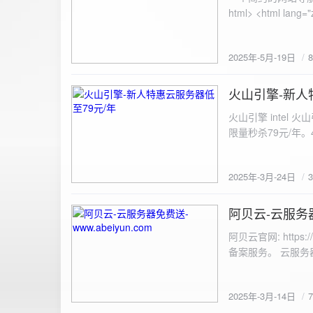
100%; height: 30px; background-color: #ddd; border-radius: 4px; margin-top: 20px; overflow: hidden; }
.progress-fill { height: 100%; background-color: #4caf50; width: 0; line-height: 30px; text-align: center;
color: white; } /* 上传结果区域样式 */ .result { margin-top: 20px; padding: 10px; border: 1px solid #ccc;
border-radius: 4px; background-color: #f9f9f9; font-size: 16px; color: #333; min-height: 40px; } /*
2025年-5月-19日
或成功的提示信息样式 */ .result.success { border-color: #28a745; backgrou
.result.error { border-color: #dc3545; background-color: #f8d7da; } /* 显示图片的样式 */ .uploaded-
火山引擎-新人
image { margin-top: 20px; max-width: 100%; height: auto; border-radius: 4px; border: 1px solid #ddd; }
2025-3-24
</style> </head> <body> <div class="container"> <h2>图片上传-双虹云</h2> 
火山引擎 intel
<input type="file" id="fil
限量秒杀79元/年。4核4G
件</button> </form> <div id="result" class="result"></div> <!-- 进度条 --> <div class="progress-bar">
<div class="progress-fill" id="p
document.getElementById('uploadForm'); cons
2025年-3月-24日
progressBar = document.querySelec
e.preventDefault(); const fileInput = document.getElementById('fileInput'); const file = fileInput.files[0]; 
阿贝云-云服务器免
2025-3-14
(!file) { resultDiv.innerHTML = '<p class="error">请先选择文件！</p>'; return; } const formData = new
FormData(); formData.append('file', file); const xhr = new XMLHttpRequest(); xhr.open('POST',
阿贝云官网: http
'https://api.xinyew.cn/api/360tc', true); // 监听上传
备案服务。 云服务器配
(event.lengthComputable) { const percentComplete = (event.
progressBar.style.width = p
Math.round(percentComplete) + '%'; } }; xhr.onload = 
2025年-3月-14日
JSON.parse(xhr.responseText); if (data.errno === 0) { r