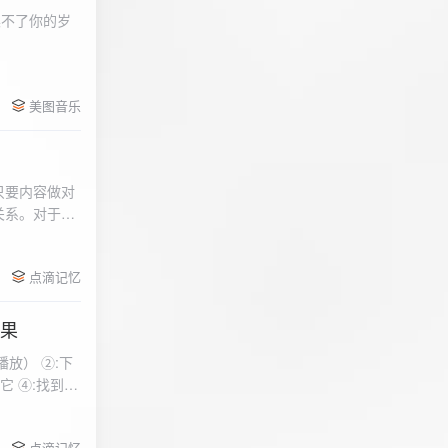
柔不了你的岁
 function
美图音乐
用函数，添加文件到
只要内容做对
关系。对于质
点滴记忆
效果
放） ②:下
到安
 分别选择两个蓝牙
点滴记忆