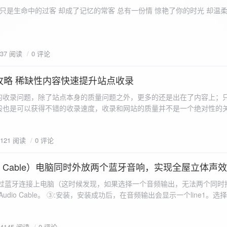
ename,ZipArchive::CREATE); //打开压缩包 //遍历文件 foreach($fileList as
只是生命中的过客 却成了记忆的常客 总有一份情 惊艳了你的时光 却温
<?php /** * @param $path 文件夹路径 * @param $zip zip 对象 */
 //打开当前文件夹由$path指定。 while
 { if ($filename != "." && $filename != "..") { //文件夹文件名字
937 阅读
0 评论
lename)) { // 如果读取的某个对象是文件夹，则递
攻略 稀缺性内容快速提升站点收录
p_filename, ZIPARCHIVE::CREATE); // 打开压缩包,没有则创建 //调
的收录问题，除了站点本身的质量问题之外，更多的还是出在了内容上；
p("img",$zip);
般也是可以获得不错的收录速度，收录和网站的质量并不是一个绝对性的
容又不得要领，自然收录上就会有比较大的问题。
1121 阅读
0 评论
 Audio Cable）电脑同时外放两个蓝牙音响，实现全屋立体声
过蓝牙连接上电脑（这时候发现，如果选择一个音频输出，无法两个同时播
l Audio Cable。 ③:安装，安装成功后，在音频输出会显示一个line1。选择它 ④:找
iorepeater.exe 两次 （双开） wave in 都选择 line1 wave out
54145 阅读
0 评论