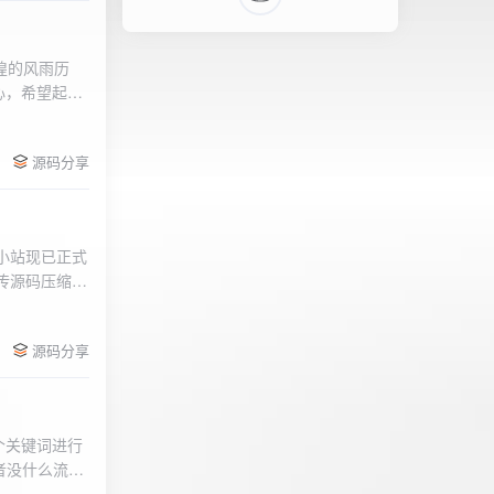
辉煌的风雨历
心，希望起到
的负面影响，
l>
们会采取更加
源码分享
享受我们的社
官方论坛:
侣小站现已正式
.上传源码压缩包
后按注释提示更改
需输入安全码
源码分享
个关键词进行
者没什么流量
做排名，我的