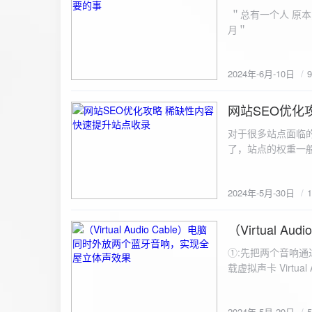
ZipArchive(); $zip->open($fil
＂总有一个人 原本
$file){ $zip->addFile($file,basename($file)); //向压缩包中添加文件 } $zip->close(); //关闭压缩包 打包某
月＂
个文件夹（包含子文件夹）: 
addFileToZip($path, $zip) { $handler = opendir($path);
(($filename = readdir($handler)) !== false)
2024年-6月-10日
为'.'和‘..’，不要对他们进行操作 if (is_dir($path . "/" . $fi
归 addFileToZip($path . "/" . $filename, $zip); } else { //将文件加入zip对象 $zip->addFile($path . "/" .
网站SEO优化
$filename); } } } } $zip = new ZipArchive(); $zip_filename = "down/files.zip"; // 压缩包存放路径与名称
2024-5-30
$zip->open($zi
对于很多站点面临
压缩包中 addFileToZi
了，站点的权重一
量一般的站点，内
2024年-5月-30日
（Virtual
2024-5-29
①:先把两个音响通
载虚拟声卡 Virtua
装目录下，双击打开 aud
音响 ⑤:点击 start 就可以听效果了。 最好是选择蓝牙延迟较低的、或者同款的蓝牙音箱。 原理大概是使
2024年-5月-29日