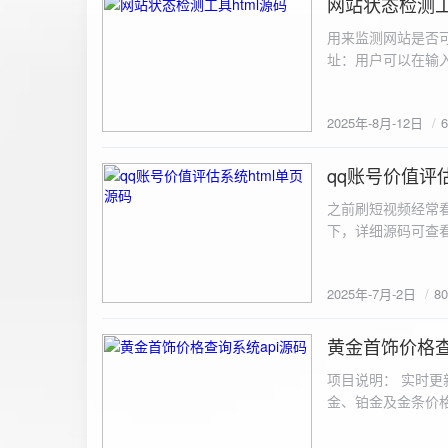
网站状态检测工
2025-8-12
用来监测网站是否可
址：用户可以在输入
证。验证通过后，网
板的网址列表中，每
2025年-8月-12日
同时也会从筛选下拉
择具体的网址进行筛
测功能： 设置监测
qq账号价值评估
2025-7-2
停止监测：点击 “
之前刷短视频经常
隔时间循环检测。点
行最多 3 次重试
行检测后，会记录
储在 logs 数
2025年-7月-2日
8
会显示所有或筛选
底部以显示最新信
黄金首饰价格查
2025-6-29
项目说明： 实时更
金、铂金及金条价
金品种实时交易数