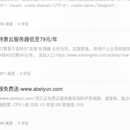
 错误
856 阅读
0 评论
nd-color: #e9f7e8; }
特惠云服务器低至79元/年
<form id="uploadForm">
 火山引擎基于英特尔"志强"处理器 业务为先，志强更强。 新用户上云享超值优
eInput" name="file" accept="image/*" required /> <button type="submit">上传文
仅需99元/年。 活动入口:https://www.volcengine.com/activity/ne
rogressFill">0%</div> </div> </div> <script> const form =
t resultDiv = document.getElementById('result'); const
3871 阅读
0 评论
tor('.progress-fill'); form.addEventListener('submit', (e) => {
if
费送-www.abeiyun.com
s://www.abeiyun.com/ 阿贝云免费云服务器采用BGP多线路，速度快，独
进度事件 xhr.upload.onprogress = function(event) { if
置: CPU:1核 内存:1G 带宽:5M 数据盘:10G
loaded / event.total) * 100;
ercentComplete + '%'; progressBar.innerHTML =
function() { if (xhr.status === 200) { const data =
790 阅读
0 评论
esultDiv.innerHTML = ` <p>上传成功！</p> <p>