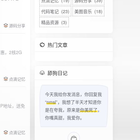
点滴记忆 (19)
源码分享 (39)
代码笔记 (23)
美图音乐 (18)
精品资源 (3)
源码分享
热门文章
惠，2核2G
w
舔狗日记
点滴记忆
今天我给你发消息，你回复我
“
nmsl
”，我想了半天才知道你
立IP地址，送免
是在夸我，原来是
你美死了
，
你嘴真甜，我爱你。
点滴记忆