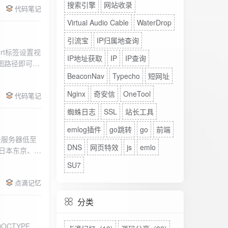
搜索引擎
网站收录
代码笔记
Virtual Audio Cable
WaterDrop
引流宝
IP归属地查询
rt标签设置视
IP地址获取
IP
IP查询
图路径即可。
BeaconNav
Typecho
短网址
Nginx
奇安信
OneTool
代码笔记
蜘蛛日志
SSL
站长工具
emlog插件
go跳转
go
前端
DNS
网页特效
js
emlo
、日本东京、美
、高防等多种
SU7
点滴记忆
分类