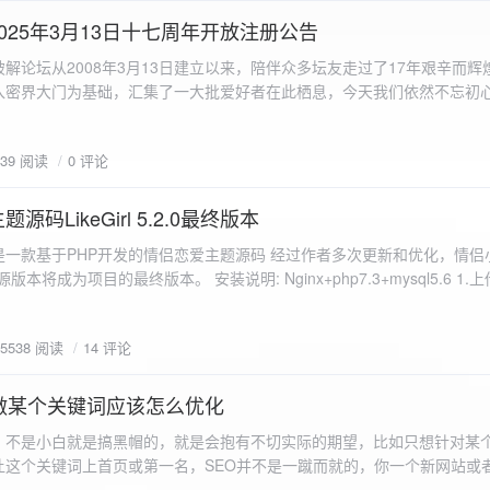
a.data.url}" target="_blank">${data.data.url}</a></p> <p>图片文件名:
025年3月13日十七周年开放注册公告
"uploaded-image" /> `; }
 吾爱破解论坛从2008年3月13日建立以来，陪伴众多坛友走过了17年艰辛而
入密界大门为基础，汇集了一大批爱好者在此栖息，今天我们依然不忘初
/p>`; } }; xhr.onerror = function() { resultDiv.innerHTML =
带领爱好者们走入密界的圣殿。 开放注册时间 为了避免由开放注册带来
'<p class="error">请求发生错误。</p>'; }; xhr.send(formData); }); </script> </body> </htm
册用户的管理。对于发现有马甲或者新注册用户从事违规行为的情况，我
839 阅读
0 评论
在您注册前，请认真阅读注册须知以及社区的总版规，以便更好地适应和
如下： 2025年3月13日 12：00-- 14：00 和 20：00 -- 22：00 
码LikeGirl 5.2.0最终版本
Girl是一款基于PHP开发的情侣恋爱主题源码 经过作者多次更新和优化，情
开源版本将成为项目的最终版本。 安装说明: Nginx+php7.3+mysql5.6 1
打开根目录下的admin文件夹 3.接着找到Config_DB.php文件 打开
息 4.请认真填写安全码 尽量设置的复杂难以猜测/ 修改密码等敏感信息
5538 阅读
14 评论
5.把压缩包中的sql上传到数据库即可，默认账号密码都是admin
做某个关键词应该怎么优化
，不是小白就是搞黑帽的，就是会抱有不切实际的期望，比如只想针对某
让这个关键词上首页或第一名，SEO并不是一蹴而就的，你一个新网站或
定的关键词上首页那是痴心妄想，seo是一项系统化工程 想针对某个词