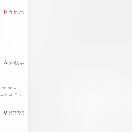
点滴记忆
源码分享
ename =
) 的第二个参
代码笔记