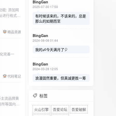
BingGan
2025-07-30 17:50
能: 添加网
址进行格式验
有时候该来的，不该来的，总是
址：在左侧面
那么的如期而至
列表中移除，
精品资源
，用户可以选
BingGan
测日志。 检
2024-08-08 01:44
秒。开始 /
设置的监测间
我的👶今天满月了🎈
化完善一
求失败，会进
每次对网址进
BingGan
日志记录会存
2024-03-28 12:05
面板的日志容器
代码笔记
自动滚动到最
浪漫固然重要，但真诚更胜一筹
标签
等主流品牌黄
易所等国内黄
火山引擎
吾爱论坛
吾爱破解
实时获取，支