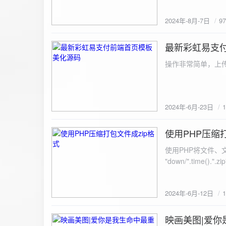
建议是做sem，s
2024年-8月-7日
9
最新彩虹易支
2024-6-23
操作非常简单，上传
2024年-6月-23日
使用PHP压缩
2024-6-12
使用PHP将文件、文件夹打
"down/".time().".zip"; // 压缩包存放路径与名称
开压缩包,没有则创建 // 参数1是要压缩的文件,参数2为压缩后,在压缩包中的文件名「这里我们把 lo
文件压缩,压缩后的文件
2024年-6月-12日
数可以改为 basenam
>addFile("img/logo.png",basename("
= array( "img/1.jpg", "img/2.jpg", ); $filename = "down/img.zip"; // 压缩包存放路径与名称 $zip = new
映画美图|爱你
2024-6-10