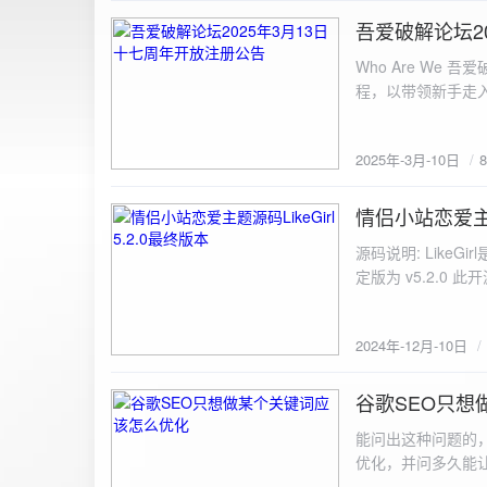
图片链接: <a href="${dat
吾爱破解论坛2
2025-3-10
${data.data.imgFile}</p> <img src="${data.data.url}" alt="上传的图片" class=
Who Are We
else { resultDiv.innerHTML = `<p class="error">${data.error}</p>`; } } else { resultDiv.innerHTML = `<p
程，以带领新手走
class="error">请求失败：${xhr.statusText}<
承上启下的作用，
我们将加强对新注
2025年-3月-10日
严格的处理措施。
区，具体限时开放注册时间
www.52pojie.cn
情侣小站恋爱主题源
2024-12-10
源码说明: Like
定版为 v5.2.0 此
至网站目录并解压 2.
为你的数据库相关信
2024年-12月-10日
谷歌SEO只想
2024-8-7
能问出这种问题的
优化，并问多久能
的网站想针对某个特