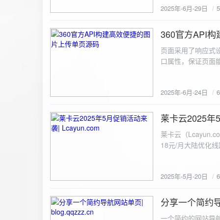
2025年-6月-29日
360官方AP
2025-6-24
页面采用了响应式设
口属性，保证页面能
<!DOCTYPE html> <html lang="zh-CN
content="width=device-width, initial
2025年-6月-24日
重置默认样式 */ * { margin: 0; padding: 0; box-sizing: border-box; } /* 设置页面的字体和添加背景图片 */
body { font-family: Arial, sans-serif; background: url('static/images/background.png') no-repeat center
center fixed; /* 使用服务器上的路径 */ background
莱卡云2025年5
2025-5-20
#333; display: flex; justify-content: center; align-items: center; min-height: 100vh; margin: 0; } /* 容器样
莱卡云（Lcayun.com）五一促销活动来袭
式 */ .container { background-color: rgba(255, 255, 255, 0.9); /* 使用半透明白色背景，以便在图片背景
18元/月大陆优化
上更清晰地显示内容 */ padding: 30px; border-radius: 8px; box-shadow: 0 4px 8px rgba(
国洛杉矶，境内数
width: 100%; max-width: 500px; text-align: center; } /* 标题样式 */ h2 { font-size: 24px; margin-bottom:
选择，更含有游戏服
20px; color: #333; } /* 文件输入框样式 */ input[type="file"] { display: block; margin: 0 auto 20px;
2025年-5月-20日
https://www.lcayun
padding: 8px; background-color: #f7f7f7; border: 1px solid #ccc; border-radius: 4px; font-size: 16px;
color: #333; } /* 按钮样式 */ button { background-color: #007BFF; color: #fff; padding: 12px 20px; font-
分享一个简约导航网
size: 16px; border: none; border-radius: 4px; cursor: pointer; transition: background-color 0.3s ease; }
2025-5-19
/* 按钮悬浮效果 */ button:hover { background-color: #0056b3; } /* 进度条样式 */ .progress-bar { width:
一个简约的网站导航源码单页，直接新建index.html 把下方源码粘贴进去修改保存即可。 <!DOCTYPE html> <html lang="zh"> <head> <meta charset="UTF-8"> <meta name="viewport" content="width=device-width, initial-scale=1.0"> <title>导航网站 -blog.qqzzz.cn</title> <meta name="keywords" content="双虹云博客"> <meta name="description" content="双虹云博客。"> <meta name="author" content="导航网站"> <meta name="robots" content="index,follow"> <meta property="og:title" content="导航网站 - "> <meta property="og:description" content="双虹云。"> <meta property="og:type" content="website"> <link rel="icon" href="https://blog.qqzzz.cn/favicon.ico" type="image/x-icon"> <link rel="shortcut icon" href="https://blog.qqzzz.cn/favicon.ico" type="image/x-icon"> <style> /* 基础样式 */ * { margin: 0; padding: 0; box-sizing: border-box; } /* 主体样式 */ body { background: #f0f2f5; font-family: 'Microsoft YaHei', -apple-system, BlinkMacSystemFont, sans-serif; margin: 0; padding: 0; min-height: 100vh; overflow-x: hidden; position: relative; display: flex; flex-direction: column; } /* 容器样式 */ .container { max-width: 1200px; margin: 0 auto; padding: 20px; flex: 1; display: flex; flex-direction: column; align-items: center; width: 100%; } /* 主盒子样式 */ .main-box { background: white; box-shadow: 0 2px 12px rgba(0, 0, 0, 0.08); border-radius: 24px; border: 1px solid #e9ecef; width: 100%; max-width: 1000px; padding: 30px; margin: 0 auto 15px; transition: a