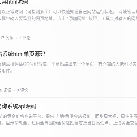
具html源码
以正常访问（可检测多个）可以快速知道自己网站运行状态。 网址管理功
框中输入要监测的网页地址，点击 “添加网址” 按钮，工具会对输入的网
址会被添加到左侧面板的列表中，并且列表项后有 “删除” 按钮。删除网
个网址后面都有一个 “删除” 按钮，点击该按钮可以将对应的网址从监测
617 阅读
1 评论
框中移除该网址选项。筛选网址：右侧面板有一个 “筛选网址” 的下拉框
选，只显示该网址的监测日志，也可以选择 “全部” 来显示所有网址的监
间隔：用户可以在输入框中设置监测间隔时间（单位为秒），默认值为 60 
系统html单页源码
开始监测” 按钮，工具会立即对所有已添加的网址进行一次检测，之后按照
看到直播评估QQ号码价值，于是捣鼓出来一个单页，有兴趣的大佬可以美
击 “停止监测” 按钮可停止监测。重试机制：在进行网址检测时，如果请
下，详细源码可查看附件。
，若重试后仍失败，则记录错误日志。日志记录与显示功能。 日志记录： 
网址的状态（正常或异常）、响应时间、时间戳以及错误信息（若有）。
组中，当日志数量超过 1000 条时，会移除最早的日志记录。日志显示：右侧
02 阅读
0 评论
后的监测日志，正常状态的日志为黑色，异常状态的日志为红色。日志会
息。
询系统api源码
新的黄金价格查询平台，提供 内地/香港金店报价，同步周大福、周生生
格，显示伦敦金、纽约金等国际金价涨跌幅度及当日高低点，上海黄金交
据，通过动态图表直观展示黄金价格趋势变化，所有数据均从第三方API
持移动端自适应显示。 index.html部分 !DOCTYPE html...