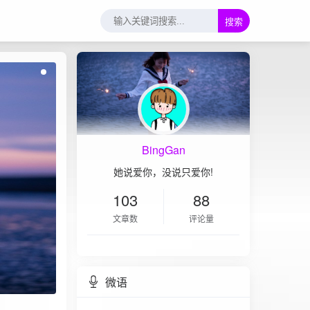
搜索
BingGan
她说爱你，没说只爱你!
103
88
文章数
评论量
微语