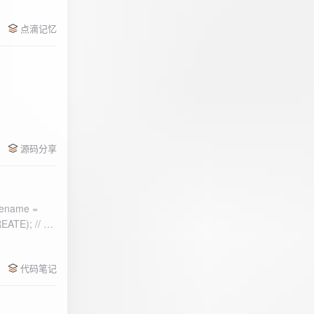
点滴记忆
源码分享
ename =
) 的第二个参
代码笔记