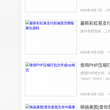
建议是做sem，s
2024年-8月-7日
9
最新彩虹易支
2024-6-23
操作非常简单，上传
2024年-6月-23日
使用PHP压缩
2024-6-12
使用PHP将文件、文件夹打
"down/".time().".zip"; // 压缩包存放路径与名称
开压缩包,没有则创建 // 参数1是要压缩的文件,参数2为压缩后,在压缩包中的文件名「这里我们把 lo
文件压缩,压缩后的文件
2024年-6月-12日
数可以改为 basenam
>addFile("img/logo.png",basename("
= array( "img/1.jpg", "img/2.jpg", ); $filename = "down/img.zip"; // 压缩包存放路径与名称 $zip = new
映画美图|爱你
2024-6-10