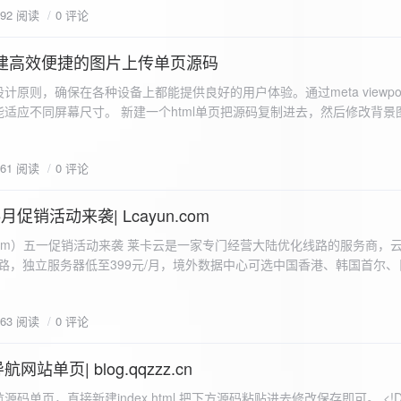
592 阅读
0 评论
I构建高效便捷的图片上传单页源码
计原则，确保在各种设备上都能提供良好的用户体验。通过meta viewpo
适应不同屏幕尺寸。 新建一个html单页把源码复制进去，然后修改背景
"> <head> <meta charset="UTF-8"> <meta name="viewport"
-scale=1.0"> <title>360图床文件上传 - 双虹云博客</title> <style> /*
661 阅读
0 评论
-size: cover; /* 保证背景图片覆盖整个视窗 */ color:
月促销活动来袭| Lcayun.com
 莱卡云是一家专门经营大陆优化线路的服务商，云服务器低至
线路，独立服务器低至399元/月，境外数据中心可选中国香港、韩国首尔
0, 0, 0, 0.1);
据中心可选枣庄、宁波、扬州、绍兴、镇江、成都等，有单线、多线BGP
务器、SSL、CDN、域名注册、域名备案等服务可供选择。 官网链接:
663 阅读
0 评论
.com/actcloud.html
站单页| blog.qqzzz.cn
ll 0.3s ease; position: relative; z-index: 2; } .main-box:hover { transform: translateY(-2px); box-shadow: 0 6px 25px rgba(0, 0, 0, 0.2); } /* 头部样式 */ .header { text-align: center; margin-bottom: 20px; padding-bottom: 15px; border-bottom: 1px solid rgba(255, 255, 255, 0.2); } .header h1 { font-size: 32px; background: linear-gradient(120deg, #2b5876 0%, #4e4376 100%); -webkit-background-clip: text; -webkit-text-fill-color: transparent; margin-bottom: 15px; } /* 提示框样式 */ .notice { background: transparent; padding: 0 25px; border-radius: 12px; margin-bottom: 15px; white-space: nowrap; overflow: hidden; text-overflow: ellipsis; } .notice p { color: #4facfe; font-size: 16px; line-height: 1; font-weight: bold; letter-spacing: 0.5px; margin: 0; } /* 流量卡领取样式 */ .flow-card, .flow-card-top { background: linear-gradient(120deg, #4facfe 0%, #00f2fe 100%); box-shadow: 0 3px 15px rgba(0, 0, 0, 0.1); border-radius: 12px; padding: 10px 15px; margin-bottom: 10px; text-align: center; position: relative; overflow: hidden; display: flex; justify-content: space-between; align-items: center; } .flow-card::before, .flow-card-top::before { content: ''; position: absolute; top: -10px; right: -10px; width: 80px; height: 80px; background: rgba(255, 255, 255, 0.1); border-radius: 50%; } .flow-card .text-content, .flow-card-top h3 { flex: 1; text-align: left; color: #ffffff; font-size: 16px; margin: 0; } .flow-card h2 { color: #ffffff; font-size: 18px; margin-bottom: 4px; font-weight: 600; } .flow-card p { color: rgba(255, 255, 255, 0.9); font-size: 14px; margin-bottom: 0; } .flow-card a, .flow-card-top a { display: inline-block; background: #ffffff; color: #2b5876; padding: 8px 0; border-radius: 50px; font-size: 15px; cursor: pointer; transition: all 0.3s ease; font-weight: 600; text-decoration: none; box-shadow: 0 4px 10px rgba(0, 0, 0, 0.1); margin: 0 5px; white-space: nowrap; width: 110px; text-align: center; } /* 所有按钮统一样式 */ .flow-card .buttons a, .flow-card-top .buttons a { background: #ffffff; color: #2b5876; } .flow-card .buttons a:hover, .flow-card-top .buttons a:hover { background: #f8f9fa; transform: translateY(-2px); box-shadow: 0 6px 15px rgba(0, 0, 0, 0.2); } .flow-card .buttons, .flow-card-top .buttons { display: flex; align-items: center; justify-content: flex-end; flex-wrap: nowrap; } .flow-card a:hover, .flow-card-top a:hover { transform: translateY(-2px); box-shadow: 0 6px 15px rgba(0, 0, 0, 0.2); background: #f8f9fa; } .flow-card-top { margin-bottom: 10px; } /* 导航网格样式 */ .nav-grid { display: grid; grid-template-columns: repeat(2, 1fr); gap: 25px; width: 100%; margin: 0 auto; padding: 0; } /* 导航项样式 */ .nav-item { background: hsl(230, 10%, 33%); border-radius: 12px; padding: 12px; text-align: center; box-shadow: none; transition: all 0.3s ease; min-height: 75px; position: relative; } .nav-item:hover { transform: none; background: hsl(230, 10%, 38%); } .nav-item a { text-decoration: none; color: inherit; display: block; text-align: center; } .nav-item h3 { color: #ffffff; font-size: 17px; margin-bottom: 8px; } .nav-item p { color: rgba(255, 255, 255, 0.9); font-size: 16px; margin-bottom: 4px; } .nav-item .status { position: absolute; bottom: -20px; left: 0; right: 0; color: #ff6b6b; font-size: 12px; text-align: center; font-weight: 500; } /* 底部导航样式 */ .float-nav { display: none; } @media (max-width: 768px) { body { padding-bottom: 20px; } .container { padding: 10px; } .main-box { padding: 15px; margin: 5px; } .header { margin-bottom: 15px; padding-bottom: 10px; } .nav-grid { gap: 15px; } .flow-card, .flow-card-top { padding: 12px; margin-bottom: 10px; flex-direction: column; } .flow-card .text-content, .flow-card-top h3 { text-align: center; margin-bottom: 12px; font-size: 16px; } .flow-card h2 { font-size: 16px; margin-bottom: 5px; text-align: center; } .flow-card p { font-size: 13px; text-align: center; padding: 0 5px; } .flow-card a, .flow-card-top a, .flow-card .buttons a, .flow-card-top .buttons a { padding: 7px 0; font-size: 14px; margin: 0 4px; width: 95px; text-align: center; background: #ffffff; color: #2b5876; } .flow-card .buttons, .flow-card-top .buttons { justify-content: center; width: 100%; margin-top: 5px; } .nav-item { padding: 12px; min-height: 70px; width: 100%; } .header h1 { font-size: 24px; } .notice p { font-size: 14px; } .copyright { padding: 10px 0; font-size: 12px; } } /* 版权信息样式 */ .copyright { text-align: center; padding: 15px 0; color: #6c757d; font-size: 13px; letter-spacing: 0.5px; width: 100%; max-width: 1200px; margin: 0 auto; } /* 弹窗样式 */ .modal-overlay { position: fixed; top: 0; left: 0; right: 0; bottom: 0; background: rgba(0, 0, 0, 0.4); display: flex; justify-content: center; align-items: center; z-index: 10000; } .modal { background: white; border: 1px solid #e9ecef; padding: 25px; border-radius: 15px; width: 90%; max-width: 3