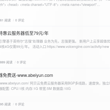
 错误
861 阅读
0 评论
nd-color: #e9f7e8; }
特惠云服务器低至79元/年
<form id="uploadForm">
 火山引擎基于英特尔"志强"处理器 业务为先，志强更强。 新用户上云享超值优
eInput" name="file" accept="image/*" required /> <button type="submit">上传文
仅需99元/年。 活动入口:https://www.volcengine.com/activity/ne
rogressFill">0%</div> </div> </div> <script> const form =
t resultDiv = document.getElementById('result'); const
3889 阅读
0 评论
tor('.progress-fill'); form.addEventListener('submit', (e) => {
if
费送-www.abeiyun.com
s://www.abeiyun.com/ 阿贝云免费云服务器采用BGP多线路，速度快，独
进度事件 xhr.upload.onprogress = function(event) { if
置: CPU:1核 内存:1G 带宽:5M 数据盘:10G
loaded / event.total) * 100;
ercentComplete + '%'; progressBar.innerHTML =
function() { if (xhr.status === 200) { const data =
795 阅读
0 评论
esultDiv.innerHTML = ` <p>上传成功！</p> <p>