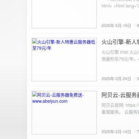
100%; height: 30px; background-color: #ddd; border-radius: 4px; margin-top: 20px; overflow: hidden; }
.progress-fill { height: 100%; background-color: #4caf50; width: 0; line-height: 30px; text-align: center;
color: white; } /* 上传结果区域样式 */ .result { margin-top: 20px; padding: 10px; border: 1px solid #ccc;
border-radius: 4px; background-color: #f9f9f9; font-size: 16px; color: #333; min-height: 40px; } /*
2025年-5月-19日
或成功的提示信息样式 */ .result.success { border-color: #28a745; backgrou
.result.error { border-color: #dc3545; background-color: #f8d7da; } /* 显示图片的样式 */ .uploaded-
火山引擎-新人
image { margin-top: 20px; max-width: 100%; height: auto; border-radius: 4px; border: 1px solid #ddd; }
2025-3-24
</style> </head> <body> <div class="container"> <h2>图片上传-双虹云</h2> 
火山引擎 intel
<input type="file" id="fil
限量秒杀79元/年。4核4G
件</button> </form> <div id="result" class="result"></div> <!-- 进度条 --> <div class="progress-bar">
<div class="progress-fill" id="p
document.getElementById('uploadForm'); cons
2025年-3月-24日
progressBar = document.querySelec
e.preventDefault(); const fileInput = document.getElementById('fileInput'); const file = fileInput.files[0]; 
阿贝云-云服务器免
2025-3-14
(!file) { resultDiv.innerHTML = '<p class="error">请先选择文件！</p>'; return; } const formData = new
FormData(); formData.append('file', file); const xhr = new XMLHttpRequest(); xhr.open('POST',
阿贝云官网: http
'https://api.xinyew.cn/api/360tc', true); // 监听上传
备案服务。 云服务器配
(event.lengthComputable) { const percentComplete = (event.
progressBar.style.width = p
Math.round(percentComplete) + '%'; } }; xhr.onload = 
2025年-3月-14日
JSON.parse(xhr.responseText); if (data.errno === 0) { r