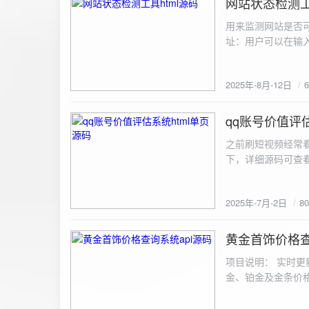
网站状态检测工
2025-8-12
用来监测网站是否可
址：用户可以在输入
证。验证通过后，网
板的网址列表中，每
2025年-8月-12日
同时也会从筛选下拉
择具体的网址进行筛
测功能： 设置监测
qq账号价值评估
2025-7-2
停止监测：点击 “
之前刷短视频经常
隔时间循环检测。点
行最多 3 次重试
行检测后，会记录
储在 logs 数
2025年-7月-2日
8
会显示所有或筛选
底部以显示最新信
黄金首饰价格查
2025-6-29
项目说明： 实时更
金、铂金及金条价
金品种实时交易数