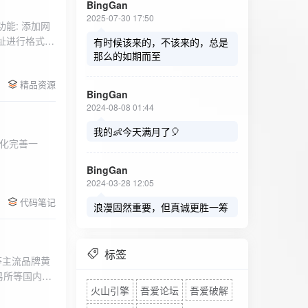
BingGan
2025-07-30 17:50
能: 添加网
址进行格式验
有时候该来的，不该来的，总是
址：在左侧面
那么的如期而至
列表中移除，
精品资源
，用户可以选
BingGan
测日志。 检
2024-08-08 01:44
秒。开始 /
设置的监测间
我的👶今天满月了🎈
化完善一
求失败，会进
每次对网址进
BingGan
日志记录会存
2024-03-28 12:05
面板的日志容器
代码笔记
自动滚动到最
浪漫固然重要，但真诚更胜一筹
标签
等主流品牌黄
易所等国内黄
火山引擎
吾爱论坛
吾爱破解
实时获取，支