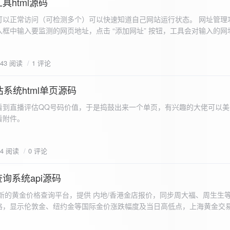
具html源码
以正常访问（可检测多个）可以快速知道自己网站运行状态。 网址管理功
框中输入要监测的网页地址，点击 “添加网址” 按钮，工具会对输入的网
址会被添加到左侧面板的列表中，并且列表项后有 “删除” 按钮。删除网
个网址后面都有一个 “删除” 按钮，点击该按钮可以将对应的网址从监测
643 阅读
1 评论
框中移除该网址选项。筛选网址：右侧面板有一个 “筛选网址” 的下拉框
选，只显示该网址的监测日志，也可以选择 “全部” 来显示所有网址的监
间隔：用户可以在输入框中设置监测间隔时间（单位为秒），默认值为 60 
系统html单页源码
开始监测” 按钮，工具会立即对所有已添加的网址进行一次检测，之后按照
看到直播评估QQ号码价值，于是捣鼓出来一个单页，有兴趣的大佬可以美
击 “停止监测” 按钮可停止监测。重试机制：在进行网址检测时，如果请
下，详细源码可查看附件。
，若重试后仍失败，则记录错误日志。日志记录与显示功能。 日志记录： 
网址的状态（正常或异常）、响应时间、时间戳以及错误信息（若有）。
组中，当日志数量超过 1000 条时，会移除最早的日志记录。日志显示：右侧
04 阅读
0 评论
后的监测日志，正常状态的日志为黑色，异常状态的日志为红色。日志会
息。
询系统api源码
新的黄金价格查询平台，提供 内地/香港金店报价，同步周大福、周生生
格，显示伦敦金、纽约金等国际金价涨跌幅度及当日高低点，上海黄金交
据，通过动态图表直观展示黄金价格趋势变化，所有数据均从第三方API
持移动端自适应显示。 index.html部分 !DOCTYPE html...