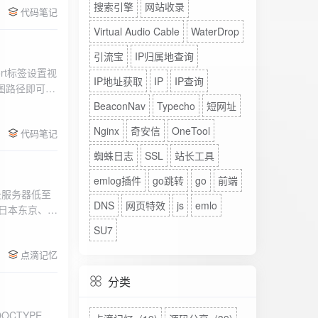
搜索引擎
网站收录
代码笔记
Virtual Audio Cable
WaterDrop
引流宝
IP归属地查询
rt标签设置视
IP地址获取
IP
IP查询
图路径即可。
BeaconNav
Typecho
短网址
Nginx
奇安信
OneTool
代码笔记
蜘蛛日志
SSL
站长工具
emlog插件
go跳转
go
前端
DNS
网页特效
js
emlo
、日本东京、美
、高防等多种
SU7
点滴记忆
分类