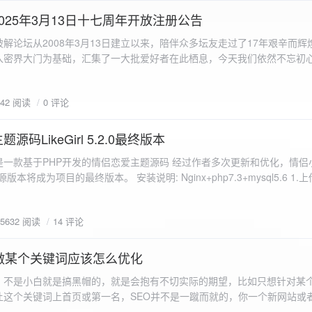
a.data.url}" target="_blank">${data.data.url}</a></p> <p>图片文件名:
025年3月13日十七周年开放注册公告
"uploaded-image" /> `; }
 吾爱破解论坛从2008年3月13日建立以来，陪伴众多坛友走过了17年艰辛而
入密界大门为基础，汇集了一大批爱好者在此栖息，今天我们依然不忘初
/p>`; } }; xhr.onerror = function() { resultDiv.innerHTML =
带领爱好者们走入密界的圣殿。 开放注册时间 为了避免由开放注册带来
'<p class="error">请求发生错误。</p>'; }; xhr.send(formData); }); </script> </body> </htm
册用户的管理。对于发现有马甲或者新注册用户从事违规行为的情况，我
842 阅读
0 评论
在您注册前，请认真阅读注册须知以及社区的总版规，以便更好地适应和
如下： 2025年3月13日 12：00-- 14：00 和 20：00 -- 22：00 
码LikeGirl 5.2.0最终版本
Girl是一款基于PHP开发的情侣恋爱主题源码 经过作者多次更新和优化，情
开源版本将成为项目的最终版本。 安装说明: Nginx+php7.3+mysql5.6 1
打开根目录下的admin文件夹 3.接着找到Config_DB.php文件 打开
息 4.请认真填写安全码 尽量设置的复杂难以猜测/ 修改密码等敏感信息
5632 阅读
14 评论
5.把压缩包中的sql上传到数据库即可，默认账号密码都是admin
做某个关键词应该怎么优化
，不是小白就是搞黑帽的，就是会抱有不切实际的期望，比如只想针对某
让这个关键词上首页或第一名，SEO并不是一蹴而就的，你一个新网站或
定的关键词上首页那是痴心妄想，seo是一项系统化工程 想针对某个词