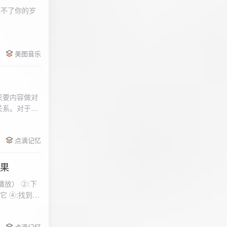
柔不了你的岁
 function
美图音乐
用函数，添加文件到
只要内容做对
关系。对于质
点滴记忆
效果
放） ②:下
到安
 分别选择两个蓝牙
点滴记忆