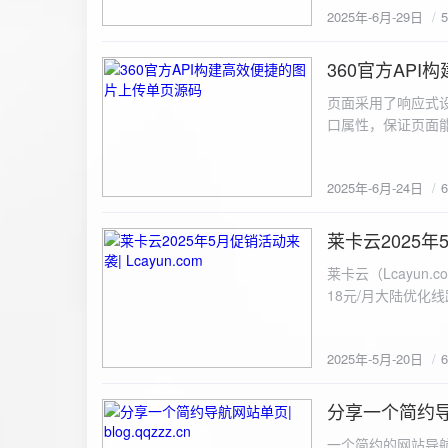
2025年-6月-29日
360官方AP
2025-6-24
页面采用了响应式设
口属性，保证页面能
<!DOCTYPE html> <html lang="zh-CN
content="width=device-width, initial
2025年-6月-24日
重置默认样式 */ * { margin: 0; padding: 0; box-sizing: border-box; } /* 设置页面的字体和添加背景图片 */
body { font-family: Arial, sans-serif; background: url('static/images/background.png') no-repeat center
center fixed; /* 使用服务器上的路径 */ background
莱卡云2025年5
2025-5-20
#333; display: flex; justify-content: center; align-items: center; min-height: 100vh; margin: 0; } /* 容器样
莱卡云（Lcayun.com）五一促销活动来袭
式 */ .container { background-color: rgba(255, 255, 255, 0.9); /* 使用半透明白色背景，以便在图片背景
18元/月大陆优化
上更清晰地显示内容 */ padding: 30px; border-radius: 8px; box-shadow: 0 4px 8px rgba(
国洛杉矶，境内数
width: 100%; max-width: 500px; text-align: center; } /* 标题样式 */ h2 { font-size: 24px; margin-bottom:
选择，更含有游戏服
20px; color: #333; } /* 文件输入框样式 */ input[type="file"] { display: block; margin: 0 auto 20px;
2025年-5月-20日
https://www.lcayun
padding: 8px; background-color: #f7f7f7; border: 1px solid #ccc; border-radius: 4px; font-size: 16px;
color: #333; } /* 按钮样式 */ button { background-color: #007BFF; color: #fff; padding: 12px 20px; font-
分享一个简约导航网
size: 16px; border: none; border-radius: 4px; cursor: pointer; transition: background-color 0.3s ease; }
2025-5-19
/* 按钮悬浮效果 */ button:hover { background-color: #0056b3; } /* 进度条样式 */ .progress-bar { width:
一个简约的网站导航源码单页，直接新建index.html 把下方源码粘贴进去修改保存即可。 <!DOCTYPE html> <html lang="zh"> <head> <meta charset="UTF-8"> <meta name="viewport" content="width=device-width, initial-scale=1.0"> <title>导航网站 -blog.qqzzz.cn</title> <meta name="keywords" content="双虹云博客"> <meta name="description" content="双虹云博客。"> <meta name="author" content="导航网站"> <meta name="robots" content="index,follow"> <meta property="og:title" content="导航网站 - "> <meta property="og:description" content="双虹云。"> <meta property="og:type" content="website"> <link rel="icon" href="https://blog.qqzzz.cn/favicon.ico" type="image/x-icon"> <link rel="shortcut icon" href="https://blog.qqzzz.cn/favicon.ico" type="image/x-icon"> <style> /* 基础样式 */ * { margin: 0; padding: 0; box-sizing: border-box; } /* 主体样式 */ body { background: #f0f2f5; font-family: 'Microsoft YaHei', -apple-system, BlinkMacSystemFont, sans-serif; margin: 0; padding: 0; min-height: 100vh; overflow-x: hidden; position: relative; display: flex; flex-direction: column; } /* 容器样式 */ .container { max-width: 1200px; margin: 0 auto; padding: 20px; flex: 1; display: flex; flex-direction: column; align-items: center; width: 100%; } /* 主盒子样式 */ .main-box { background: white; box-shadow: 0 2px 12px rgba(0, 0, 0, 0.08); border-radius: 24px; border: 1px solid #e9ecef; width: 100%; max-width: 1000px; padding: 30px; margin: 0 auto 15px; transition: a