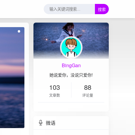
搜索
BingGan
她说爱你，没说只爱你!
103
88
文章数
评论量
微语