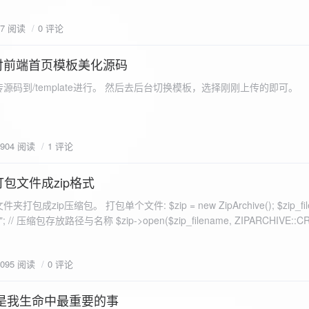
eo不适合，如果说有人能承诺让你一个全新的网站，或者本来没...
77 阅读
0 评论
付前端首页模板美化源码
源码到/template进行。 然后去后台切换模板，选择刚刚上传的即可。
1904 阅读
1 评论
打包文件成zip格式
包成zip压缩包。 打包单个文件: $zip = new ZipArchive(); $zip_fil
 $zip->open($zip_filename, ZIPARCHIVE::CREATE); // 打
go.png
为 logon2.png」,如果需要的压缩后的文件跟原文件名一样 addFile(
1095 阅读
0 评论
e("img/logon2.png),也就是原文件所在的路径 $zip-
logon2.png")); $res = $zip->close(); 打包多个文件: <?php $fileList
是我生命中最重要的事