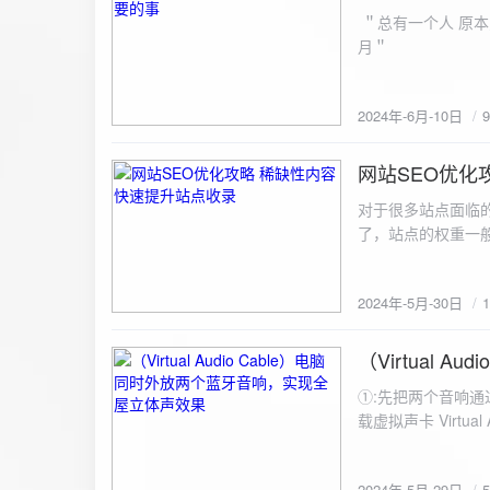
ZipArchive(); $zip->open($fil
＂总有一个人 原本
$file){ $zip->addFile($file,basename($file)); //向压缩包中添加文件 } $zip->close(); //关闭压缩包 打包某
月＂
个文件夹（包含子文件夹）: 
addFileToZip($path, $zip) { $handler = opendir($path);
(($filename = readdir($handler)) !== false)
2024年-6月-10日
为'.'和‘..’，不要对他们进行操作 if (is_dir($path . "/" . $fi
归 addFileToZip($path . "/" . $filename, $zip); } else { //将文件加入zip对象 $zip->addFile($path . "/" .
网站SEO优化
$filename); } } } } $zip = new ZipArchive(); $zip_filename = "down/files.zip"; // 压缩包存放路径与名称
2024-5-30
$zip->open($zi
对于很多站点面临
压缩包中 addFileToZi
了，站点的权重一
量一般的站点，内
2024年-5月-30日
（Virtual
2024-5-29
①:先把两个音响通
载虚拟声卡 Virtua
装目录下，双击打开 aud
音响 ⑤:点击 start 就可以听效果了。 最好是选择蓝牙延迟较低的、或者同款的蓝牙音箱。 原理大概是使
2024年-5月-29日