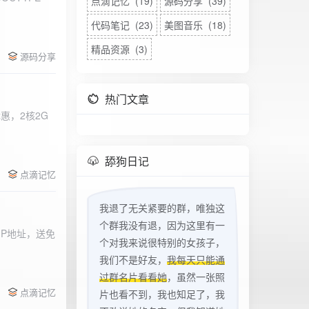
点滴记忆 (19)
源码分享 (39)
代码笔记 (23)
美图音乐 (18)
精品资源 (3)
源码分享
热门文章
惠，2核2G
w
舔狗日记
点滴记忆
我退了无关紧要的群，唯独这
个群我没有退，因为这里有一
立IP地址，送免
个对我来说很特别的女孩子，
我们不是好友，
我每天只能通
过群名片看看她
，虽然一张照
点滴记忆
片也看不到，我也知足了，我