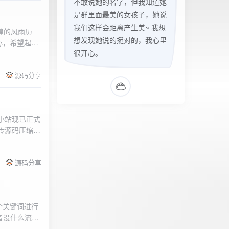
不敢说她的名字，但我知道她
是群里面最美的女孩子，她说
我们这样会距离产生美~ 我想
辉煌的风雨历
想发现她说的挺对的，我心里
心，希望起到
很开心。
的负面影响，
l>
们会采取更加
源码分享
享受我们的社
官方论坛:
侣小站现已正式
.上传源码压缩包
后按注释提示更改
需输入安全码
源码分享
个关键词进行
者没什么流量
做排名，我的