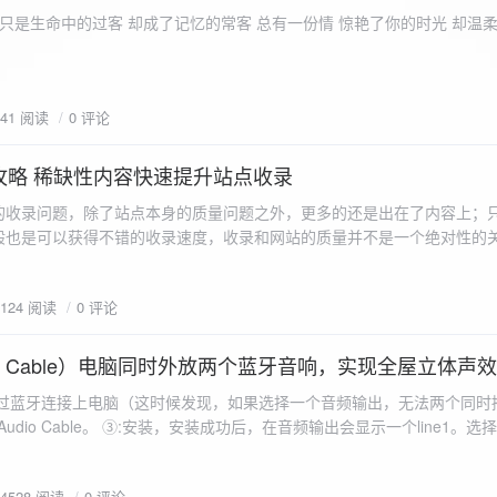
ename,ZipArchive::CREATE); //打开压缩包 //遍历文件 foreach($fileList as
只是生命中的过客 却成了记忆的常客 总有一份情 惊艳了你的时光 却温
<?php /** * @param $path 文件夹路径 * @param $zip zip 对象 */
 //打开当前文件夹由$path指定。 while
 { if ($filename != "." && $filename != "..") { //文件夹文件名字
941 阅读
0 评论
lename)) { // 如果读取的某个对象是文件夹，则递
攻略 稀缺性内容快速提升站点收录
p_filename, ZIPARCHIVE::CREATE); // 打开压缩包,没有则创建 //调
的收录问题，除了站点本身的质量问题之外，更多的还是出在了内容上；
p("img",$zip);
般也是可以获得不错的收录速度，收录和网站的质量并不是一个绝对性的
容又不得要领，自然收录上就会有比较大的问题。
1124 阅读
0 评论
 Audio Cable）电脑同时外放两个蓝牙音响，实现全屋立体声
过蓝牙连接上电脑（这时候发现，如果选择一个音频输出，无法两个同时播
l Audio Cable。 ③:安装，安装成功后，在音频输出会显示一个line1。选择它 ④:找
iorepeater.exe 两次 （双开） wave in 都选择 line1 wave out
54528 阅读
0 评论