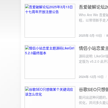
图片链接: <a href="${dat
吾爱破解论坛2
2025-3-10
${data.data.imgFile}</p> <img src="${data.data.url}" alt="上传的图片" class=
Who Are We
else { resultDiv.innerHTML = `<p class="error">${data.error}</p>`; } } else { resultDiv.innerHTML = `<p
程，以带领新手走
class="error">请求失败：${xhr.statusText}<
承上启下的作用，
我们将加强对新注
2025年-3月-10日
严格的处理措施。
区，具体限时开放注册时间
www.52pojie.cn
情侣小站恋爱主题源
2024-12-10
源码说明: Like
定版为 v5.2.0 此
至网站目录并解压 2.
为你的数据库相关信
2024年-12月-10日
谷歌SEO只想
2024-8-7
能问出这种问题的
优化，并问多久能
的网站想针对某个特