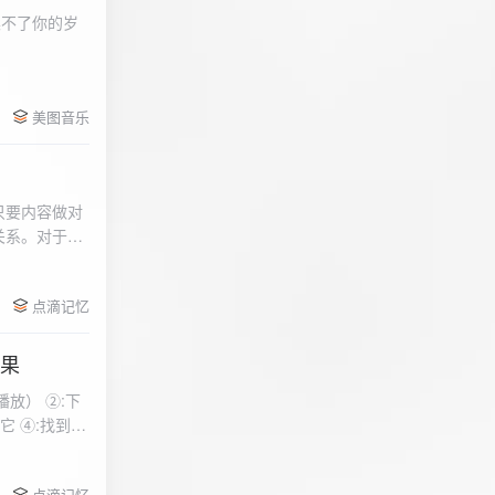
柔不了你的岁
 function
美图音乐
用函数，添加文件到
只要内容做对
关系。对于质
点滴记忆
效果
放） ②:下
到安
 分别选择两个蓝牙
点滴记忆