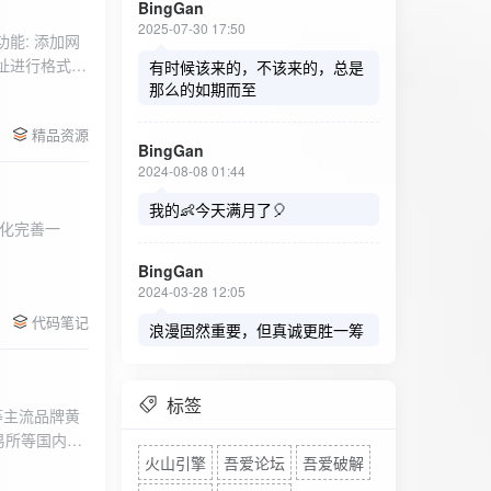
BingGan
2025-07-30 17:50
能: 添加网
址进行格式验
有时候该来的，不该来的，总是
址：在左侧面
那么的如期而至
列表中移除，
精品资源
，用户可以选
BingGan
测日志。 检
2024-08-08 01:44
秒。开始 /
设置的监测间
我的👶今天满月了🎈
化完善一
求失败，会进
每次对网址进
BingGan
日志记录会存
2024-03-28 12:05
面板的日志容器
代码笔记
自动滚动到最
浪漫固然重要，但真诚更胜一筹
标签
等主流品牌黄
易所等国内黄
火山引擎
吾爱论坛
吾爱破解
实时获取，支