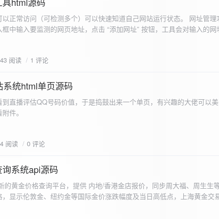
具html源码
以正常访问（可检测多个）可以快速知道自己网站运行状态。 网址管理功
框中输入要监测的网页地址，点击 “添加网址” 按钮，工具会对输入的网
址会被添加到左侧面板的列表中，并且列表项后有 “删除” 按钮。删除网
个网址后面都有一个 “删除” 按钮，点击该按钮可以将对应的网址从监测
643 阅读
1 评论
框中移除该网址选项。筛选网址：右侧面板有一个 “筛选网址” 的下拉框
选，只显示该网址的监测日志，也可以选择 “全部” 来显示所有网址的监
间隔：用户可以在输入框中设置监测间隔时间（单位为秒），默认值为 60 
系统html单页源码
开始监测” 按钮，工具会立即对所有已添加的网址进行一次检测，之后按照
看到直播评估QQ号码价值，于是捣鼓出来一个单页，有兴趣的大佬可以美
击 “停止监测” 按钮可停止监测。重试机制：在进行网址检测时，如果请
下，详细源码可查看附件。
，若重试后仍失败，则记录错误日志。日志记录与显示功能。 日志记录： 
网址的状态（正常或异常）、响应时间、时间戳以及错误信息（若有）。
组中，当日志数量超过 1000 条时，会移除最早的日志记录。日志显示：右侧
04 阅读
0 评论
后的监测日志，正常状态的日志为黑色，异常状态的日志为红色。日志会
息。
询系统api源码
新的黄金价格查询平台，提供 内地/香港金店报价，同步周大福、周生生
格，显示伦敦金、纽约金等国际金价涨跌幅度及当日高低点，上海黄金交
据，通过动态图表直观展示黄金价格趋势变化，所有数据均从第三方API
持移动端自适应显示。 index.html部分 !DOCTYPE html...