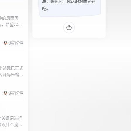
屈，想抱你。你送的泡面真好
吃。
辉煌的风雨历
心，希望起到
的负面影响，
l>
们会采取更加
源码分享
享受我们的社
官方论坛:
侣小站现已正式
.上传源码压缩包
后按注释提示更改
需输入安全码
源码分享
个关键词进行
者没什么流量
做排名，我的