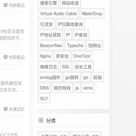
搜索引擎
网站收录
代码笔记
Virtual Audio Cable
WaterDrop
引流宝
IP归属地查询
rt标签设置视
IP地址获取
IP
IP查询
图路径即可。
BeaconNav
Typecho
短网址
Nginx
奇安信
OneTool
代码笔记
蜘蛛日志
SSL
站长工具
emlog插件
go跳转
go
前端
DNS
网页特效
js
emlo
、日本东京、美
、高防等多种
SU7
点滴记忆
分类