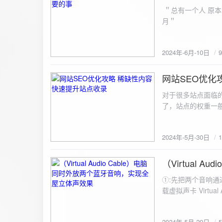
ZipArchive(); $zip->open($fil
＂总有一个人 原本
$file){ $zip->addFile($file,basename($file)); //向压缩包中添加文件 } $zip->close(); //关闭压缩包 打包某
月＂
个文件夹（包含子文件夹）: 
addFileToZip($path, $zip) { $handler = opendir($path);
(($filename = readdir($handler)) !== false)
2024年-6月-10日
为'.'和‘..’，不要对他们进行操作 if (is_dir($path . "/" . $fi
归 addFileToZip($path . "/" . $filename, $zip); } else { //将文件加入zip对象 $zip->addFile($path . "/" .
网站SEO优化
$filename); } } } } $zip = new ZipArchive(); $zip_filename = "down/files.zip"; // 压缩包存放路径与名称
2024-5-30
$zip->open($zi
对于很多站点面临
压缩包中 addFileToZi
了，站点的权重一
量一般的站点，内
2024年-5月-30日
（Virtual
2024-5-29
①:先把两个音响通
载虚拟声卡 Virtua
装目录下，双击打开 aud
音响 ⑤:点击 start 就可以听效果了。 最好是选择蓝牙延迟较低的、或者同款的蓝牙音箱。 原理大概是使
2024年-5月-29日