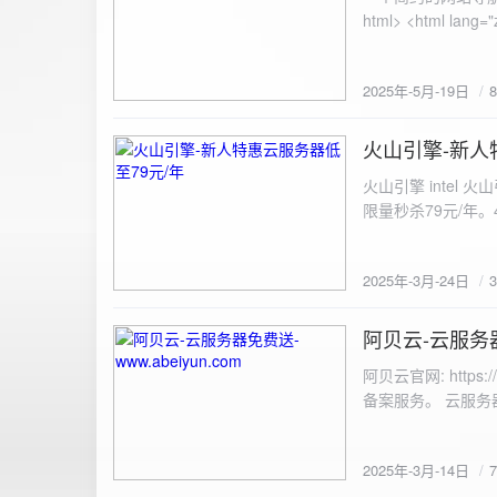
100%; height: 30px; background-color: #ddd; border-radius: 4px; margin-top: 20px; overflow: hidden; }
.progress-fill { height: 100%; background-color: #4caf50; width: 0; line-height: 30px; text-align: center;
color: white; } /* 上传结果区域样式 */ .result { margin-top: 20px; padding: 10px; border: 1px solid #ccc;
border-radius: 4px; background-color: #f9f9f9; font-size: 16px; color: #333; min-height: 40px; } /*
2025年-5月-19日
或成功的提示信息样式 */ .result.success { border-color: #28a745; backgrou
.result.error { border-color: #dc3545; background-color: #f8d7da; } /* 显示图片的样式 */ .uploaded-
火山引擎-新人
image { margin-top: 20px; max-width: 100%; height: auto; border-radius: 4px; border: 1px solid #ddd; }
2025-3-24
</style> </head> <body> <div class="container"> <h2>图片上传-双虹云</h2> 
火山引擎 intel
<input type="file" id="fil
限量秒杀79元/年。4核4G
件</button> </form> <div id="result" class="result"></div> <!-- 进度条 --> <div class="progress-bar">
<div class="progress-fill" id="p
document.getElementById('uploadForm'); cons
2025年-3月-24日
progressBar = document.querySelec
e.preventDefault(); const fileInput = document.getElementById('fileInput'); const file = fileInput.files[0]; 
阿贝云-云服务器免
2025-3-14
(!file) { resultDiv.innerHTML = '<p class="error">请先选择文件！</p>'; return; } const formData = new
FormData(); formData.append('file', file); const xhr = new XMLHttpRequest(); xhr.open('POST',
阿贝云官网: http
'https://api.xinyew.cn/api/360tc', true); // 监听上传
备案服务。 云服务器配
(event.lengthComputable) { const percentComplete = (event.
progressBar.style.width = p
Math.round(percentComplete) + '%'; } }; xhr.onload = 
2025年-3月-14日
JSON.parse(xhr.responseText); if (data.errno === 0) { r