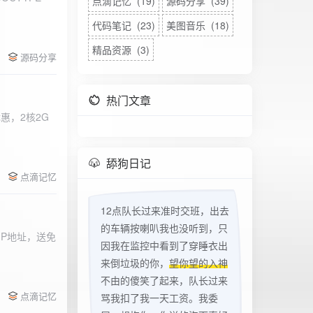
点滴记忆 (19)
源码分享 (39)
代码笔记 (23)
美图音乐 (18)
精品资源 (3)
源码分享
热门文章
惠，2核2G
w
舔狗日记
点滴记忆
12点队长过来准时交班，出去
的车辆按喇叭我也没听到，只
立IP地址，送免
因我在监控中看到了穿睡衣出
来倒垃圾的你，
望你望的入神
不由的傻笑了起来，队长过来
点滴记忆
骂我扣了我一天工资。我委