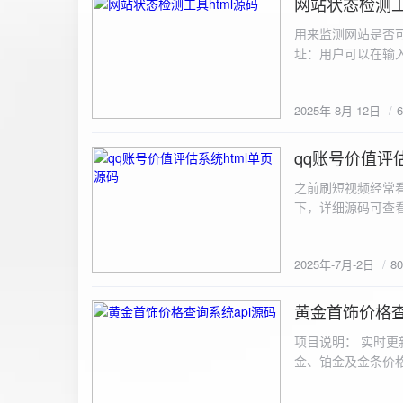
网站状态检测工
2025-8-12
用来监测网站是否可
址：用户可以在输入
证。验证通过后，网
板的网址列表中，每
2025年-8月-12日
同时也会从筛选下拉
择具体的网址进行筛
测功能： 设置监测
qq账号价值评估
2025-7-2
停止监测：点击 “
之前刷短视频经常
隔时间循环检测。点
行最多 3 次重试
行检测后，会记录
储在 logs 数
2025年-7月-2日
8
会显示所有或筛选
底部以显示最新信
黄金首饰价格查
2025-6-29
项目说明： 实时更
金、铂金及金条价
金品种实时交易数