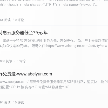
 错误
861 阅读
0 评论
nd-color: #e9f7e8; }
特惠云服务器低至79元/年
<form id="uploadForm">
 火山引擎基于英特尔"志强"处理器 业务为先，志强更强。 新用户上云享超值优
eInput" name="file" accept="image/*" required /> <button type="submit">上传文
仅需99元/年。 活动入口:https://www.volcengine.com/activity/ne
rogressFill">0%</div> </div> </div> <script> const form =
t resultDiv = document.getElementById('result'); const
3886 阅读
0 评论
tor('.progress-fill'); form.addEventListener('submit', (e) => {
if
费送-www.abeiyun.com
s://www.abeiyun.com/ 阿贝云免费云服务器采用BGP多线路，速度快，独
进度事件 xhr.upload.onprogress = function(event) { if
置: CPU:1核 内存:1G 带宽:5M 数据盘:10G
loaded / event.total) * 100;
ercentComplete + '%'; progressBar.innerHTML =
function() { if (xhr.status === 200) { const data =
794 阅读
0 评论
esultDiv.innerHTML = ` <p>上传成功！</p> <p>