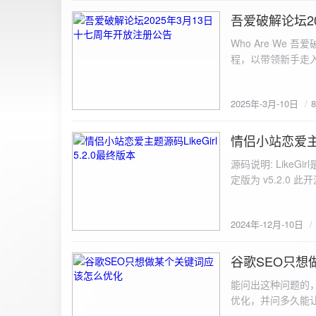
图片链接: <a href="${dat
吾爱破解论坛2
2025-3-10
${data.data.imgFile}</p> <img src="${data.data.url}" alt="上传的图片" class=
Who Are We
else { resultDiv.innerHTML = `<p class="error">${data.error}</p>`; } } else { resultDiv.innerHTML = `<p
程，以带领新手走
class="error">请求失败：${xhr.statusText}<
承上启下的作用，
我们将加强对新注
2025年-3月-10日
严格的处理措施。
区，具体限时开放注册时间
www.52pojie.cn
情侣小站恋爱主题源
2024-12-10
源码说明: Like
定版为 v5.2.0 此
至网站目录并解压 2.
为你的数据库相关信
2024年-12月-10日
谷歌SEO只想
2024-8-7
能问出这种问题的
优化，并问多久能
的网站想针对某个特