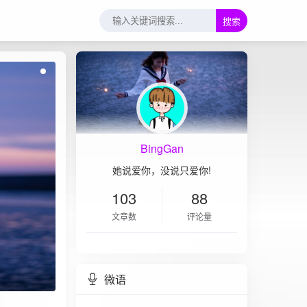
搜索
BingGan
她说爱你，没说只爱你!
103
88
文章数
评论量
微语