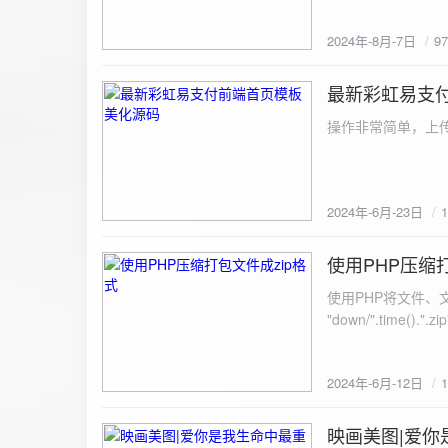
建议是做sem，s
2024年-8月-7日
9
最新彩虹易支
2024-6-23
操作非常简单，上传
2024年-6月-23日
使用PHP压缩
2024-6-12
使用PHP将文件、文件夹打
"down/".time().".zip"; // 压缩包存放路径与名称
开压缩包,没有则创建 // 参数1是要压缩的文件,参数2为压缩后,在压缩包中的文件名「这里我们把 lo
文件压缩,压缩后的文件
2024年-6月-12日
数可以改为 basenam
>addFile("img/logo.png",basename("
= array( "img/1.jpg", "img/2.jpg", ); $filename = "down/img.zip"; // 压缩包存放路径与名称 $zip = new
映画美图|爱你
2024-6-10