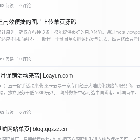
592 阅读
0 评论
I构建高效便捷的图片上传单页源码
计原则，确保在各种设备上都能提供良好的用户体验。通过meta viewpo
适应不同屏幕尺寸。 新建一个html单页把源码复制进去，然后修改背景
"> <head> <meta charset="UTF-8"> <meta name="viewport"
-scale=1.0"> <title>360图床文件上传 - 双虹云博客</title> <style> /*
661 阅读
0 评论
-size: cover; /* 保证背景图片覆盖整个视窗 */ color:
月促销活动来袭| Lcayun.com
 莱卡云是一家专门经营大陆优化线路的服务商，云服务器低至
线路，独立服务器低至399元/月，境外数据中心可选中国香港、韩国首尔
0, 0, 0, 0.1);
据中心可选枣庄、宁波、扬州、绍兴、镇江、成都等，有单线、多线BGP
务器、SSL、CDN、域名注册、域名备案等服务可供选择。 官网链接:
663 阅读
0 评论
.com/actcloud.html
站单页| blog.qqzzz.cn
ll 0.3s ease; position: relative; z-index: 2; } .main-box:hover { transform: translateY(-2px); box-shadow: 0 6px 25px rgba(0, 0, 0, 0.2); } /* 头部样式 */ .header { text-align: center; margin-bottom: 20px; padding-bottom: 15px; border-bottom: 1px solid rgba(255, 255, 255, 0.2); } .header h1 { font-size: 32px; background: linear-gradient(120deg, #2b5876 0%, #4e4376 100%); -webkit-background-clip: text; -webkit-text-fill-color: transparent; margin-bottom: 15px; } /* 提示框样式 */ .notice { background: transparent; padding: 0 25px; border-radius: 12px; margin-bottom: 15px; white-space: nowrap; overflow: hidden; text-overflow: ellipsis; } .notice p { color: #4facfe; font-size: 16px; line-height: 1; font-weight: bold; letter-spacing: 0.5px; margin: 0; } /* 流量卡领取样式 */ .flow-card, .flow-card-top { background: linear-gradient(120deg, #4facfe 0%, #00f2fe 100%); box-shadow: 0 3px 15px rgba(0, 0, 0, 0.1); border-radius: 12px; padding: 10px 15px; margin-bottom: 10px; text-align: center; position: relative; overflow: hidden; display: flex; justify-content: space-between; align-items: center; } .flow-card::before, .flow-card-top::before { content: ''; position: absolute; top: -10px; right: -10px; width: 80px; height: 80px; background: rgba(255, 255, 255, 0.1); border-radius: 50%; } .flow-card .text-content, .flow-card-top h3 { flex: 1; text-align: left; color: #ffffff; font-size: 16px; margin: 0; } .flow-card h2 { color: #ffffff; font-size: 18px; margin-bottom: 4px; font-weight: 600; } .flow-card p { color: rgba(255, 255, 255, 0.9); font-size: 14px; margin-bottom: 0; } .flow-card a, .flow-card-top a { display: inline-block; background: #ffffff; color: #2b5876; padding: 8px 0; border-radius: 50px; font-size: 15px; cursor: pointer; transition: all 0.3s ease; font-weight: 600; text-decoration: none; box-shadow: 0 4px 10px rgba(0, 0, 0, 0.1); margin: 0 5px; white-space: nowrap; width: 110px; text-align: center; } /* 所有按钮统一样式 */ .flow-card .buttons a, .flow-card-top .buttons a { background: #ffffff; color: #2b5876; } .flow-card .buttons a:hover, .flow-card-top .buttons a:hover { background: #f8f9fa; transform: translateY(-2px); box-shadow: 0 6px 15px rgba(0, 0, 0, 0.2); } .flow-card .buttons, .flow-card-top .buttons { display: flex; align-items: center; justify-content: flex-end; flex-wrap: nowrap; } .flow-card a:hover, .flow-card-top a:hover { transform: translateY(-2px); box-shadow: 0 6px 15px rgba(0, 0, 0, 0.2); background: #f8f9fa; } .flow-card-top { margin-bottom: 10px; } /* 导航网格样式 */ .nav-grid { display: grid; grid-template-columns: repeat(2, 1fr); gap: 25px; width: 100%; margin: 0 auto; padding: 0; } /* 导航项样式 */ .nav-item { background: hsl(230, 10%, 33%); border-radius: 12px; padding: 12px; text-align: center; box-shadow: none; transition: all 0.3s ease; min-height: 75px; position: relative; } .nav-item:hover { transform: none; background: hsl(230, 10%, 38%); } .nav-item a { text-decoration: none; color: inherit; display: block; text-align: center; } .nav-item h3 { color: #ffffff; font-size: 17px; margin-bottom: 8px; } .nav-item p { color: rgba(255, 255, 255, 0.9); font-size: 16px; margin-bottom: 4px; } .nav-item .status { position: absolute; bottom: -20px; left: 0; right: 0; color: #ff6b6b; font-size: 12px; text-align: center; font-weight: 500; } /* 底部导航样式 */ .float-nav { display: none; } @media (max-width: 768px) { body { padding-bottom: 20px; } .container { padding: 10px; } .main-box { padding: 15px; margin: 5px; } .header { margin-bottom: 15px; padding-bottom: 10px; } .nav-grid { gap: 15px; } .flow-card, .flow-card-top { padding: 12px; margin-bottom: 10px; flex-direction: column; } .flow-card .text-content, .flow-card-top h3 { text-align: center; margin-bottom: 12px; font-size: 16px; } .flow-card h2 { font-size: 16px; margin-bottom: 5px; text-align: center; } .flow-card p { font-size: 13px; text-align: center; padding: 0 5px; } .flow-card a, .flow-card-top a, .flow-card .buttons a, .flow-card-top .buttons a { padding: 7px 0; font-size: 14px; margin: 0 4px; width: 95px; text-align: center; background: #ffffff; color: #2b5876; } .flow-card .buttons, .flow-card-top .buttons { justify-content: center; width: 100%; margin-top: 5px; } .nav-item { padding: 12px; min-height: 70px; width: 100%; } .header h1 { font-size: 24px; } .notice p { font-size: 14px; } .copyright { padding: 10px 0; font-size: 12px; } } /* 版权信息样式 */ .copyright { text-align: center; padding: 15px 0; color: #6c757d; font-size: 13px; letter-spacing: 0.5px; width: 100%; max-width: 1200px; margin: 0 auto; } /* 弹窗样式 */ .modal-overlay { position: fixed; top: 0; left: 0; right: 0; bottom: 0; background: rgba(0, 0, 0, 0.4); display: flex; justify-content: center; align-items: center; z-index: 10000; } .modal { background: white; border: 1px solid #e9ecef; padding: 25px; border-radius: 15px; width: 90%; max-width: 3