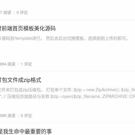
eo不适合，如果说有人能承诺让你一个全新的网站，或者本来没...
77 阅读
0 评论
付前端首页模板美化源码
源码到/template进行。 然后去后台切换模板，选择刚刚上传的即可。
1904 阅读
1 评论
打包文件成zip格式
包成zip压缩包。 打包单个文件: $zip = new ZipArchive(); $zip_fil
 $zip->open($zip_filename, ZIPARCHIVE::CREATE); // 打
go.png
为 logon2.png」,如果需要的压缩后的文件跟原文件名一样 addFile(
1095 阅读
0 评论
e("img/logon2.png),也就是原文件所在的路径 $zip-
logon2.png")); $res = $zip->close(); 打包多个文件: <?php $fileList
是我生命中最重要的事