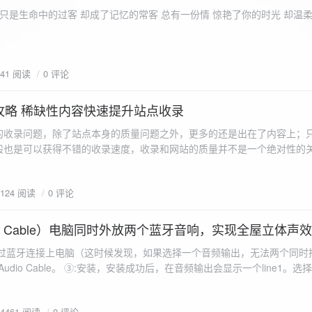
ename,ZipArchive::CREATE); //打开压缩包 //遍历文件 foreach($fileList as
只是生命中的过客 却成了记忆的常客 总有一份情 惊艳了你的时光 却温
<?php /** * @param $path 文件夹路径 * @param $zip zip 对象 */
 //打开当前文件夹由$path指定。 while
 { if ($filename != "." && $filename != "..") { //文件夹文件名字
941 阅读
0 评论
lename)) { // 如果读取的某个对象是文件夹，则递
攻略 稀缺性内容快速提升站点收录
p_filename, ZIPARCHIVE::CREATE); // 打开压缩包,没有则创建 //调
的收录问题，除了站点本身的质量问题之外，更多的还是出在了内容上；
p("img",$zip);
般也是可以获得不错的收录速度，收录和网站的质量并不是一个绝对性的
容又不得要领，自然收录上就会有比较大的问题。
1124 阅读
0 评论
 Audio Cable）电脑同时外放两个蓝牙音响，实现全屋立体声
过蓝牙连接上电脑（这时候发现，如果选择一个音频输出，无法两个同时播
l Audio Cable。 ③:安装，安装成功后，在音频输出会显示一个line1。选择它 ④:找
iorepeater.exe 两次 （双开） wave in 都选择 line1 wave out
54461 阅读
0 评论