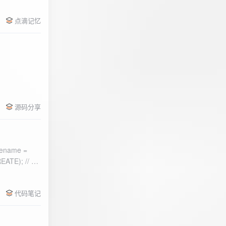
点滴记忆
源码分享
ename =
) 的第二个参
代码笔记