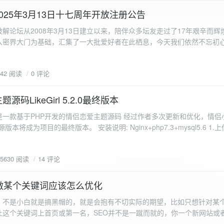
a.data.url}" target="_blank">${data.data.url}</a></p> <p>图片文件名:
025年3月13日十七周年开放注册公告
"uploaded-image" /> `; }
 吾爱破解论坛从2008年3月13日建立以来，陪伴众多坛友走过了17年艰辛而
入密界大门为基础，汇集了一大批爱好者在此栖息，今天我们依然不忘初
/p>`; } }; xhr.onerror = function() { resultDiv.innerHTML =
带领爱好者们走入密界的圣殿。 开放注册时间 为了避免由开放注册带来
'<p class="error">请求发生错误。</p>'; }; xhr.send(formData); }); </script> </body> </htm
册用户的管理。对于发现有马甲或者新注册用户从事违规行为的情况，我
842 阅读
0 评论
在您注册前，请认真阅读注册须知以及社区的总版规，以便更好地适应和
如下： 2025年3月13日 12：00-- 14：00 和 20：00 -- 22：00 
码LikeGirl 5.2.0最终版本
Girl是一款基于PHP开发的情侣恋爱主题源码 经过作者多次更新和优化，情
开源版本将成为项目的最终版本。 安装说明: Nginx+php7.3+mysql5.6 1
打开根目录下的admin文件夹 3.接着找到Config_DB.php文件 打开
息 4.请认真填写安全码 尽量设置的复杂难以猜测/ 修改密码等敏感信息
5630 阅读
14 评论
5.把压缩包中的sql上传到数据库即可，默认账号密码都是admin
做某个关键词应该怎么优化
，不是小白就是搞黑帽的，就是会抱有不切实际的期望，比如只想针对某
让这个关键词上首页或第一名，SEO并不是一蹴而就的，你一个新网站或
定的关键词上首页那是痴心妄想，seo是一项系统化工程 想针对某个词