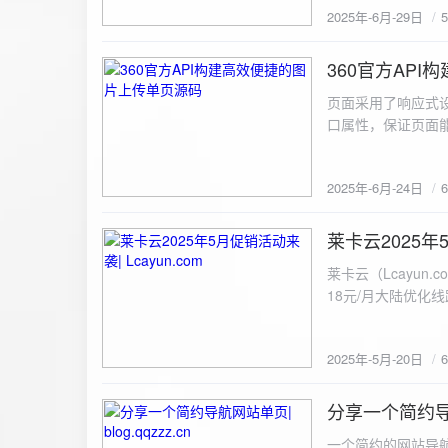
2025年-6月-29日
360官方AP
2025-6-24
页面采用了响应式设
口属性，保证页面能
<!DOCTYPE html> <html lang="zh-CN
content="width=device-width, initial
2025年-6月-24日
重置默认样式 */ * { margin: 0; padding: 0; box-sizing: border-box; } /* 设置页面的字体和添加背景图片 */
body { font-family: Arial, sans-serif; background: url('static/images/background.png') no-repeat center
center fixed; /* 使用服务器上的路径 */ background
莱卡云2025年5
2025-5-20
#333; display: flex; justify-content: center; align-items: center; min-height: 100vh; margin: 0; } /* 容器样
莱卡云（Lcayun.com）五一促销活动来袭
式 */ .container { background-color: rgba(255, 255, 255, 0.9); /* 使用半透明白色背景，以便在图片背景
18元/月大陆优化
上更清晰地显示内容 */ padding: 30px; border-radius: 8px; box-shadow: 0 4px 8px rgba(
国洛杉矶，境内数
width: 100%; max-width: 500px; text-align: center; } /* 标题样式 */ h2 { font-size: 24px; margin-bottom:
选择，更含有游戏服
20px; color: #333; } /* 文件输入框样式 */ input[type="file"] { display: block; margin: 0 auto 20px;
2025年-5月-20日
https://www.lcayun
padding: 8px; background-color: #f7f7f7; border: 1px solid #ccc; border-radius: 4px; font-size: 16px;
color: #333; } /* 按钮样式 */ button { background-color: #007BFF; color: #fff; padding: 12px 20px; font-
分享一个简约导航网
size: 16px; border: none; border-radius: 4px; cursor: pointer; transition: background-color 0.3s ease; }
2025-5-19
/* 按钮悬浮效果 */ button:hover { background-color: #0056b3; } /* 进度条样式 */ .progress-bar { width:
一个简约的网站导航源码单页，直接新建index.html 把下方源码粘贴进去修改保存即可。 <!DOCTYPE html> <html lang="zh"> <head> <meta charset="UTF-8"> <meta name="viewport" content="width=device-width, initial-scale=1.0"> <title>导航网站 -blog.qqzzz.cn</title> <meta name="keywords" content="双虹云博客"> <meta name="description" content="双虹云博客。"> <meta name="author" content="导航网站"> <meta name="robots" content="index,follow"> <meta property="og:title" content="导航网站 - "> <meta property="og:description" content="双虹云。"> <meta property="og:type" content="website"> <link rel="icon" href="https://blog.qqzzz.cn/favicon.ico" type="image/x-icon"> <link rel="shortcut icon" href="https://blog.qqzzz.cn/favicon.ico" type="image/x-icon"> <style> /* 基础样式 */ * { margin: 0; padding: 0; box-sizing: border-box; } /* 主体样式 */ body { background: #f0f2f5; font-family: 'Microsoft YaHei', -apple-system, BlinkMacSystemFont, sans-serif; margin: 0; padding: 0; min-height: 100vh; overflow-x: hidden; position: relative; display: flex; flex-direction: column; } /* 容器样式 */ .container { max-width: 1200px; margin: 0 auto; padding: 20px; flex: 1; display: flex; flex-direction: column; align-items: center; width: 100%; } /* 主盒子样式 */ .main-box { background: white; box-shadow: 0 2px 12px rgba(0, 0, 0, 0.08); border-radius: 24px; border: 1px solid #e9ecef; width: 100%; max-width: 1000px; padding: 30px; margin: 0 auto 15px; transition: a