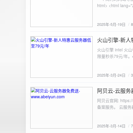
100%; height: 30px; background-color: #ddd; border-radius: 4px; margin-top: 20px; overflow: hidden; }
.progress-fill { height: 100%; background-color: #4caf50; width: 0; line-height: 30px; text-align: center;
color: white; } /* 上传结果区域样式 */ .result { margin-top: 20px; padding: 10px; border: 1px solid #ccc;
border-radius: 4px; background-color: #f9f9f9; font-size: 16px; color: #333; min-height: 40px; } /*
2025年-5月-19日
或成功的提示信息样式 */ .result.success { border-color: #28a745; backgrou
.result.error { border-color: #dc3545; background-color: #f8d7da; } /* 显示图片的样式 */ .uploaded-
火山引擎-新人
image { margin-top: 20px; max-width: 100%; height: auto; border-radius: 4px; border: 1px solid #ddd; }
2025-3-24
</style> </head> <body> <div class="container"> <h2>图片上传-双虹云</h2> 
火山引擎 intel
<input type="file" id="fil
限量秒杀79元/年。4核4G
件</button> </form> <div id="result" class="result"></div> <!-- 进度条 --> <div class="progress-bar">
<div class="progress-fill" id="p
document.getElementById('uploadForm'); cons
2025年-3月-24日
progressBar = document.querySelec
e.preventDefault(); const fileInput = document.getElementById('fileInput'); const file = fileInput.files[0]; 
阿贝云-云服务器免
2025-3-14
(!file) { resultDiv.innerHTML = '<p class="error">请先选择文件！</p>'; return; } const formData = new
FormData(); formData.append('file', file); const xhr = new XMLHttpRequest(); xhr.open('POST',
阿贝云官网: http
'https://api.xinyew.cn/api/360tc', true); // 监听上传
备案服务。 云服务器配
(event.lengthComputable) { const percentComplete = (event.
progressBar.style.width = p
Math.round(percentComplete) + '%'; } }; xhr.onload = 
2025年-3月-14日
JSON.parse(xhr.responseText); if (data.errno === 0) { r