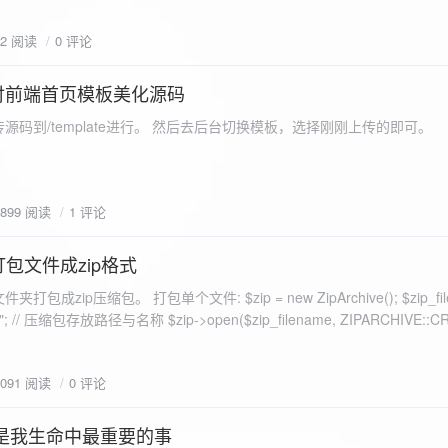
eo不适合，如果说有人能承诺让你一个全新的网站，或者本来没...
72 阅读
0 评论
付前端首页模板美化源码
源码到/template进行。 然后去后台切换模板，选择刚刚上传的即可。
1899 阅读
1 评论
打包文件成zip格式
包成zip压缩包。 打包单个文件: $zip = new ZipArchive(); $zip_fil
 $zip->open($zip_filename, ZIPARCHIVE::CREATE); // 打
go.png
为 logon2.png」,如果需要的压缩后的文件跟原文件名一样 addFile(
1091 阅读
0 评论
e("img/logon2.png),也就是原文件所在的路径 $zip-
logon2.png")); $res = $zip->close(); 打包多个文件: <?php $fileList
是我生命中最重要的事