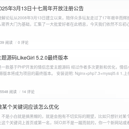
a.data.url}" target="_blank">${data.data.url}</a></p> <p>图片文件名:
025年3月13日十七周年开放注册公告
"uploaded-image" /> `; }
 吾爱破解论坛从2008年3月13日建立以来，陪伴众多坛友走过了17年艰辛而
入密界大门为基础，汇集了一大批爱好者在此栖息，今天我们依然不忘初
/p>`; } }; xhr.onerror = function() { resultDiv.innerHTML =
带领爱好者们走入密界的圣殿。 开放注册时间 为了避免由开放注册带来
'<p class="error">请求发生错误。</p>'; }; xhr.send(formData); }); </script> </body> </htm
册用户的管理。对于发现有马甲或者新注册用户从事违规行为的情况，我
839 阅读
0 评论
在您注册前，请认真阅读注册须知以及社区的总版规，以便更好地适应和
如下： 2025年3月13日 12：00-- 14：00 和 20：00 -- 22：00 
码LikeGirl 5.2.0最终版本
Girl是一款基于PHP开发的情侣恋爱主题源码 经过作者多次更新和优化，情
开源版本将成为项目的最终版本。 安装说明: Nginx+php7.3+mysql5.6 1
打开根目录下的admin文件夹 3.接着找到Config_DB.php文件 打开
息 4.请认真填写安全码 尽量设置的复杂难以猜测/ 修改密码等敏感信息
5548 阅读
14 评论
5.把压缩包中的sql上传到数据库即可，默认账号密码都是admin
做某个关键词应该怎么优化
，不是小白就是搞黑帽的，就是会抱有不切实际的期望，比如只想针对某
让这个关键词上首页或第一名，SEO并不是一蹴而就的，你一个新网站或
定的关键词上首页那是痴心妄想，seo是一项系统化工程 想针对某个词