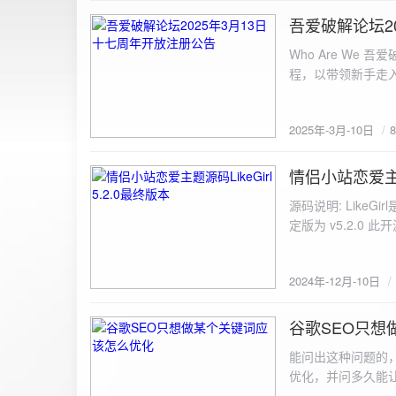
图片链接: <a href="${dat
吾爱破解论坛2
2025-3-10
${data.data.imgFile}</p> <img src="${data.data.url}" alt="上传的图片" class=
Who Are We
else { resultDiv.innerHTML = `<p class="error">${data.error}</p>`; } } else { resultDiv.innerHTML = `<p
程，以带领新手走
class="error">请求失败：${xhr.statusText}<
承上启下的作用，
我们将加强对新注
2025年-3月-10日
严格的处理措施。
区，具体限时开放注册时间
www.52pojie.cn
情侣小站恋爱主题源
2024-12-10
源码说明: Like
定版为 v5.2.0 此
至网站目录并解压 2.
为你的数据库相关信
2024年-12月-10日
谷歌SEO只想
2024-8-7
能问出这种问题的
优化，并问多久能
的网站想针对某个特