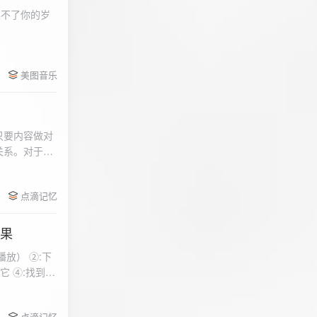
柔不了你的岁
 function
美图音乐
用函数，添加文件到
只要内容做对
关系。对于质
点滴记忆
效果
放） ②:下
到安
 分别选择两个蓝牙
点滴记忆