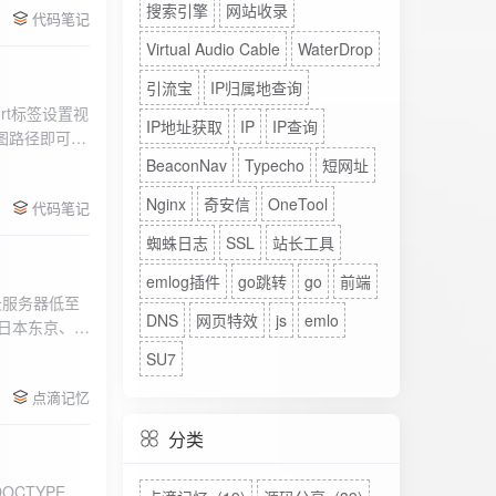
搜索引擎
网站收录
代码笔记
Virtual Audio Cable
WaterDrop
引流宝
IP归属地查询
rt标签设置视
IP地址获取
IP
IP查询
图路径即可。
BeaconNav
Typecho
短网址
Nginx
奇安信
OneTool
代码笔记
蜘蛛日志
SSL
站长工具
emlog插件
go跳转
go
前端
DNS
网页特效
js
emlo
、日本东京、美
、高防等多种
SU7
点滴记忆
分类