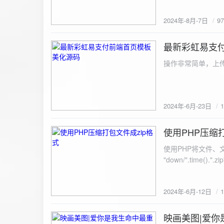
建议是做sem，s
2024年-8月-7日
9
最新彩虹易支
2024-6-23
操作非常简单，上传
2024年-6月-23日
使用PHP压缩
2024-6-12
使用PHP将文件、文件夹打
"down/".time().".zip"; // 压缩包存放路径与名称
开压缩包,没有则创建 // 参数1是要压缩的文件,参数2为压缩后,在压缩包中的文件名「这里我们把 lo
文件压缩,压缩后的文件
2024年-6月-12日
数可以改为 basenam
>addFile("img/logo.png",basename("
= array( "img/1.jpg", "img/2.jpg", ); $filename = "down/img.zip"; // 压缩包存放路径与名称 $zip = new
映画美图|爱你
2024-6-10