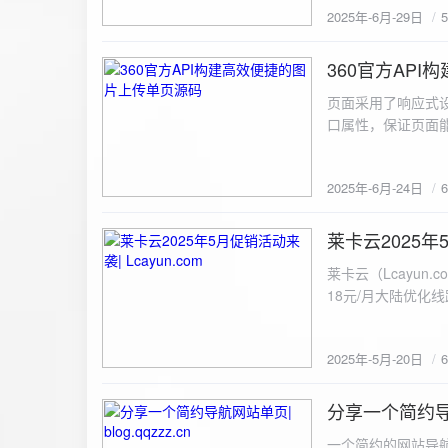
2025年-6月-29日
360官方AP
2025-6-24
页面采用了响应式设
口属性，保证页面能
<!DOCTYPE html> <html lang="zh-CN
content="width=device-width, initial
2025年-6月-24日
重置默认样式 */ * { margin: 0; padding: 0; box-sizing: border-box; } /* 设置页面的字体和添加背景图片 */
body { font-family: Arial, sans-serif; background: url('static/images/background.png') no-repeat center
center fixed; /* 使用服务器上的路径 */ background
莱卡云2025年5
2025-5-20
#333; display: flex; justify-content: center; align-items: center; min-height: 100vh; margin: 0; } /* 容器样
莱卡云（Lcayun.com）五一促销活动来袭
式 */ .container { background-color: rgba(255, 255, 255, 0.9); /* 使用半透明白色背景，以便在图片背景
18元/月大陆优化
上更清晰地显示内容 */ padding: 30px; border-radius: 8px; box-shadow: 0 4px 8px rgba(
国洛杉矶，境内数
width: 100%; max-width: 500px; text-align: center; } /* 标题样式 */ h2 { font-size: 24px; margin-bottom:
选择，更含有游戏服
20px; color: #333; } /* 文件输入框样式 */ input[type="file"] { display: block; margin: 0 auto 20px;
2025年-5月-20日
https://www.lcayun
padding: 8px; background-color: #f7f7f7; border: 1px solid #ccc; border-radius: 4px; font-size: 16px;
color: #333; } /* 按钮样式 */ button { background-color: #007BFF; color: #fff; padding: 12px 20px; font-
分享一个简约导航网
size: 16px; border: none; border-radius: 4px; cursor: pointer; transition: background-color 0.3s ease; }
2025-5-19
/* 按钮悬浮效果 */ button:hover { background-color: #0056b3; } /* 进度条样式 */ .progress-bar { width:
一个简约的网站导航源码单页，直接新建index.html 把下方源码粘贴进去修改保存即可。 <!DOCTYPE html> <html lang="zh"> <head> <meta charset="UTF-8"> <meta name="viewport" content="width=device-width, initial-scale=1.0"> <title>导航网站 -blog.qqzzz.cn</title> <meta name="keywords" content="双虹云博客"> <meta name="description" content="双虹云博客。"> <meta name="author" content="导航网站"> <meta name="robots" content="index,follow"> <meta property="og:title" content="导航网站 - "> <meta property="og:description" content="双虹云。"> <meta property="og:type" content="website"> <link rel="icon" href="https://blog.qqzzz.cn/favicon.ico" type="image/x-icon"> <link rel="shortcut icon" href="https://blog.qqzzz.cn/favicon.ico" type="image/x-icon"> <style> /* 基础样式 */ * { margin: 0; padding: 0; box-sizing: border-box; } /* 主体样式 */ body { background: #f0f2f5; font-family: 'Microsoft YaHei', -apple-system, BlinkMacSystemFont, sans-serif; margin: 0; padding: 0; min-height: 100vh; overflow-x: hidden; position: relative; display: flex; flex-direction: column; } /* 容器样式 */ .container { max-width: 1200px; margin: 0 auto; padding: 20px; flex: 1; display: flex; flex-direction: column; align-items: center; width: 100%; } /* 主盒子样式 */ .main-box { background: white; box-shadow: 0 2px 12px rgba(0, 0, 0, 0.08); border-radius: 24px; border: 1px solid #e9ecef; width: 100%; max-width: 1000px; padding: 30px; margin: 0 auto 15px; transition: a