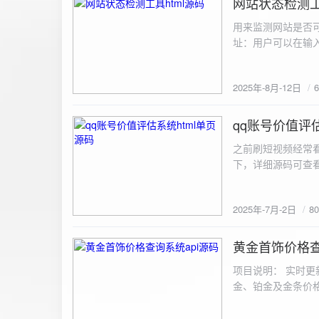
网站状态检测工
2025-8-12
用来监测网站是否可
址：用户可以在输入
证。验证通过后，网
板的网址列表中，每
2025年-8月-12日
同时也会从筛选下拉
择具体的网址进行筛
测功能： 设置监测
qq账号价值评估
2025-7-2
停止监测：点击 “
之前刷短视频经常
隔时间循环检测。点
行最多 3 次重试
行检测后，会记录
储在 logs 数
2025年-7月-2日
8
会显示所有或筛选
底部以显示最新信
黄金首饰价格查
2025-6-29
项目说明： 实时更
金、铂金及金条价
金品种实时交易数