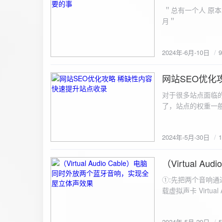
ZipArchive(); $zip->open($fil
＂总有一个人 原本
$file){ $zip->addFile($file,basename($file)); //向压缩包中添加文件 } $zip->close(); //关闭压缩包 打包某
月＂
个文件夹（包含子文件夹）: 
addFileToZip($path, $zip) { $handler = opendir($path);
(($filename = readdir($handler)) !== false)
2024年-6月-10日
为'.'和‘..’，不要对他们进行操作 if (is_dir($path . "/" . $fi
归 addFileToZip($path . "/" . $filename, $zip); } else { //将文件加入zip对象 $zip->addFile($path . "/" .
网站SEO优化
$filename); } } } } $zip = new ZipArchive(); $zip_filename = "down/files.zip"; // 压缩包存放路径与名称
2024-5-30
$zip->open($zi
对于很多站点面临
压缩包中 addFileToZi
了，站点的权重一
量一般的站点，内
2024年-5月-30日
（Virtual
2024-5-29
①:先把两个音响通
载虚拟声卡 Virtua
装目录下，双击打开 aud
音响 ⑤:点击 start 就可以听效果了。 最好是选择蓝牙延迟较低的、或者同款的蓝牙音箱。 原理大概是使
2024年-5月-29日