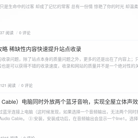
ename,ZipArchive::CREATE); //打开压缩包 //遍历文件 foreach($fileList as
只是生命中的过客 却成了记忆的常客 总有一份情 惊艳了你的时光 却温
<?php /** * @param $path 文件夹路径 * @param $zip zip 对象 */
 //打开当前文件夹由$path指定。 while
 { if ($filename != "." && $filename != "..") { //文件夹文件名字
937 阅读
0 评论
lename)) { // 如果读取的某个对象是文件夹，则递
攻略 稀缺性内容快速提升站点收录
p_filename, ZIPARCHIVE::CREATE); // 打开压缩包,没有则创建 //调
的收录问题，除了站点本身的质量问题之外，更多的还是出在了内容上；
p("img",$zip);
般也是可以获得不错的收录速度，收录和网站的质量并不是一个绝对性的
容又不得要领，自然收录上就会有比较大的问题。
1121 阅读
0 评论
 Audio Cable）电脑同时外放两个蓝牙音响，实现全屋立体声
过蓝牙连接上电脑（这时候发现，如果选择一个音频输出，无法两个同时播
l Audio Cable。 ③:安装，安装成功后，在音频输出会显示一个line1。选择它 ④:找
iorepeater.exe 两次 （双开） wave in 都选择 line1 wave out
54216 阅读
0 评论