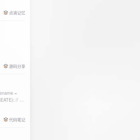
点滴记忆
源码分享
ename =
) 的第二个参
代码笔记