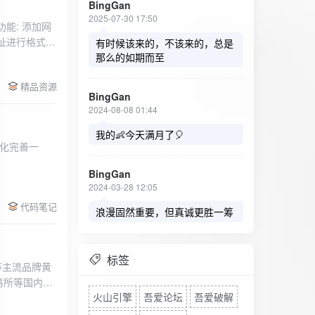
BingGan
2025-07-30 17:50
能: 添加网
址进行格式验
有时候该来的，不该来的，总是
址：在左侧面
那么的如期而至
列表中移除，
精品资源
，用户可以选
BingGan
测日志。 检
2024-08-08 01:44
秒。开始 /
设置的监测间
我的👶今天满月了🎈
化完善一
求失败，会进
每次对网址进
BingGan
日志记录会存
2024-03-28 12:05
面板的日志容器
代码笔记
自动滚动到最
浪漫固然重要，但真诚更胜一筹
标签
等主流品牌黄
易所等国内黄
火山引擎
吾爱论坛
吾爱破解
实时获取，支