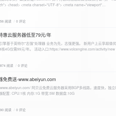
 错误
856 阅读
0 评论
nd-color: #e9f7e8; }
特惠云服务器低至79元/年
<form id="uploadForm">
 火山引擎基于英特尔"志强"处理器 业务为先，志强更强。 新用户上云享超值优
eInput" name="file" accept="image/*" required /> <button type="submit">上传文
仅需99元/年。 活动入口:https://www.volcengine.com/activity/ne
rogressFill">0%</div> </div> </div> <script> const form =
t resultDiv = document.getElementById('result'); const
3874 阅读
0 评论
tor('.progress-fill'); form.addEventListener('submit', (e) => {
if
费送-www.abeiyun.com
s://www.abeiyun.com/ 阿贝云免费云服务器采用BGP多线路，速度快，独
进度事件 xhr.upload.onprogress = function(event) { if
置: CPU:1核 内存:1G 带宽:5M 数据盘:10G
loaded / event.total) * 100;
ercentComplete + '%'; progressBar.innerHTML =
function() { if (xhr.status === 200) { const data =
790 阅读
0 评论
esultDiv.innerHTML = ` <p>上传成功！</p> <p>