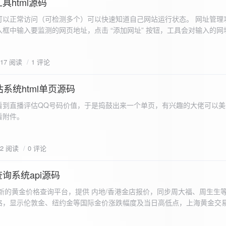
具html源码
以正常访问（可检测多个）可以快速知道自己网站运行状态。 网址管理功
框中输入要监测的网页地址，点击 “添加网址” 按钮，工具会对输入的网
址会被添加到左侧面板的列表中，并且列表项后有 “删除” 按钮。删除网
个网址后面都有一个 “删除” 按钮，点击该按钮可以将对应的网址从监测
617 阅读
1 评论
框中移除该网址选项。筛选网址：右侧面板有一个 “筛选网址” 的下拉框
选，只显示该网址的监测日志，也可以选择 “全部” 来显示所有网址的监
间隔：用户可以在输入框中设置监测间隔时间（单位为秒），默认值为 60 
系统html单页源码
开始监测” 按钮，工具会立即对所有已添加的网址进行一次检测，之后按照
看到直播评估QQ号码价值，于是捣鼓出来一个单页，有兴趣的大佬可以美
击 “停止监测” 按钮可停止监测。重试机制：在进行网址检测时，如果请
下，详细源码可查看附件。
，若重试后仍失败，则记录错误日志。日志记录与显示功能。 日志记录： 
网址的状态（正常或异常）、响应时间、时间戳以及错误信息（若有）。
组中，当日志数量超过 1000 条时，会移除最早的日志记录。日志显示：右侧
02 阅读
0 评论
后的监测日志，正常状态的日志为黑色，异常状态的日志为红色。日志会
息。
询系统api源码
新的黄金价格查询平台，提供 内地/香港金店报价，同步周大福、周生生
格，显示伦敦金、纽约金等国际金价涨跌幅度及当日高低点，上海黄金交
据，通过动态图表直观展示黄金价格趋势变化，所有数据均从第三方API
持移动端自适应显示。 index.html部分 !DOCTYPE html...