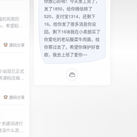
你放心好啦！今天发工资了，
发了1850，给你微信转了
520，支付宝1314，还剩下
辉煌的风雨历
16。给你发了很多消息你没
心，希望起到
回。剩下16块我在小卖部买了
的负面影响，
l>
们会采取更加
你爱吃的老坛酸菜牛肉面，给
源码分享
享受我们的社
你寄过去了。希望你保护好食
官方论坛:
欲，我去上班了爱你~~
侣小站现已正式
.上传源码压缩包
后按注释提示更改
需输入安全码
源码分享
个关键词进行
者没什么流量
做排名，我的