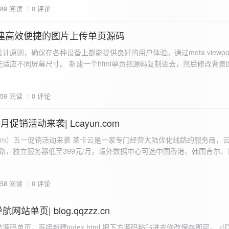
589 阅读
0 评论
I构建高效便捷的图片上传单页源码
计原则，确保在各种设备上都能提供良好的用户体验。通过meta viewpo
适应不同屏幕尺寸。 新建一个html单页把源码复制进去，然后修改背景
"> <head> <meta charset="UTF-8"> <meta name="viewport"
-scale=1.0"> <title>360图床文件上传 - 双虹云博客</title> <style> /*
659 阅读
0 评论
-size: cover; /* 保证背景图片覆盖整个视窗 */ color:
月促销活动来袭| Lcayun.com
 莱卡云是一家专门经营大陆优化线路的服务商，云服务器低至
线路，独立服务器低至399元/月，境外数据中心可选中国香港、韩国首尔
0, 0, 0, 0.1);
据中心可选枣庄、宁波、扬州、绍兴、镇江、成都等，有单线、多线BGP
务器、SSL、CDN、域名注册、域名备案等服务可供选择。 官网链接:
658 阅读
0 评论
.com/actcloud.html
站单页| blog.qqzzz.cn
ll 0.3s ease; position: relative; z-index: 2; } .main-box:hover { transform: translateY(-2px); box-shadow: 0 6px 25px rgba(0, 0, 0, 0.2); } /* 头部样式 */ .header { text-align: center; margin-bottom: 20px; padding-bottom: 15px; border-bottom: 1px solid rgba(255, 255, 255, 0.2); } .header h1 { font-size: 32px; background: linear-gradient(120deg, #2b5876 0%, #4e4376 100%); -webkit-background-clip: text; -webkit-text-fill-color: transparent; margin-bottom: 15px; } /* 提示框样式 */ .notice { background: transparent; padding: 0 25px; border-radius: 12px; margin-bottom: 15px; white-space: nowrap; overflow: hidden; text-overflow: ellipsis; } .notice p { color: #4facfe; font-size: 16px; line-height: 1; font-weight: bold; letter-spacing: 0.5px; margin: 0; } /* 流量卡领取样式 */ .flow-card, .flow-card-top { background: linear-gradient(120deg, #4facfe 0%, #00f2fe 100%); box-shadow: 0 3px 15px rgba(0, 0, 0, 0.1); border-radius: 12px; padding: 10px 15px; margin-bottom: 10px; text-align: center; position: relative; overflow: hidden; display: flex; justify-content: space-between; align-items: center; } .flow-card::before, .flow-card-top::before { content: ''; position: absolute; top: -10px; right: -10px; width: 80px; height: 80px; background: rgba(255, 255, 255, 0.1); border-radius: 50%; } .flow-card .text-content, .flow-card-top h3 { flex: 1; text-align: left; color: #ffffff; font-size: 16px; margin: 0; } .flow-card h2 { color: #ffffff; font-size: 18px; margin-bottom: 4px; font-weight: 600; } .flow-card p { color: rgba(255, 255, 255, 0.9); font-size: 14px; margin-bottom: 0; } .flow-card a, .flow-card-top a { display: inline-block; background: #ffffff; color: #2b5876; padding: 8px 0; border-radius: 50px; font-size: 15px; cursor: pointer; transition: all 0.3s ease; font-weight: 600; text-decoration: none; box-shadow: 0 4px 10px rgba(0, 0, 0, 0.1); margin: 0 5px; white-space: nowrap; width: 110px; text-align: center; } /* 所有按钮统一样式 */ .flow-card .buttons a, .flow-card-top .buttons a { background: #ffffff; color: #2b5876; } .flow-card .buttons a:hover, .flow-card-top .buttons a:hover { background: #f8f9fa; transform: translateY(-2px); box-shadow: 0 6px 15px rgba(0, 0, 0, 0.2); } .flow-card .buttons, .flow-card-top .buttons { display: flex; align-items: center; justify-content: flex-end; flex-wrap: nowrap; } .flow-card a:hover, .flow-card-top a:hover { transform: translateY(-2px); box-shadow: 0 6px 15px rgba(0, 0, 0, 0.2); background: #f8f9fa; } .flow-card-top { margin-bottom: 10px; } /* 导航网格样式 */ .nav-grid { display: grid; grid-template-columns: repeat(2, 1fr); gap: 25px; width: 100%; margin: 0 auto; padding: 0; } /* 导航项样式 */ .nav-item { background: hsl(230, 10%, 33%); border-radius: 12px; padding: 12px; text-align: center; box-shadow: none; transition: all 0.3s ease; min-height: 75px; position: relative; } .nav-item:hover { transform: none; background: hsl(230, 10%, 38%); } .nav-item a { text-decoration: none; color: inherit; display: block; text-align: center; } .nav-item h3 { color: #ffffff; font-size: 17px; margin-bottom: 8px; } .nav-item p { color: rgba(255, 255, 255, 0.9); font-size: 16px; margin-bottom: 4px; } .nav-item .status { position: absolute; bottom: -20px; left: 0; right: 0; color: #ff6b6b; font-size: 12px; text-align: center; font-weight: 500; } /* 底部导航样式 */ .float-nav { display: none; } @media (max-width: 768px) { body { padding-bottom: 20px; } .container { padding: 10px; } .main-box { padding: 15px; margin: 5px; } .header { margin-bottom: 15px; padding-bottom: 10px; } .nav-grid { gap: 15px; } .flow-card, .flow-card-top { padding: 12px; margin-bottom: 10px; flex-direction: column; } .flow-card .text-content, .flow-card-top h3 { text-align: center; margin-bottom: 12px; font-size: 16px; } .flow-card h2 { font-size: 16px; margin-bottom: 5px; text-align: center; } .flow-card p { font-size: 13px; text-align: center; padding: 0 5px; } .flow-card a, .flow-card-top a, .flow-card .buttons a, .flow-card-top .buttons a { padding: 7px 0; font-size: 14px; margin: 0 4px; width: 95px; text-align: center; background: #ffffff; color: #2b5876; } .flow-card .buttons, .flow-card-top .buttons { justify-content: center; width: 100%; margin-top: 5px; } .nav-item { padding: 12px; min-height: 70px; width: 100%; } .header h1 { font-size: 24px; } .notice p { font-size: 14px; } .copyright { padding: 10px 0; font-size: 12px; } } /* 版权信息样式 */ .copyright { text-align: center; padding: 15px 0; color: #6c757d; font-size: 13px; letter-spacing: 0.5px; width: 100%; max-width: 1200px; margin: 0 auto; } /* 弹窗样式 */ .modal-overlay { position: fixed; top: 0; left: 0; right: 0; bottom: 0; background: rgba(0, 0, 0, 0.4); display: flex; justify-content: center; align-items: center; z-index: 10000; } .modal { background: white; border: 1px solid #e9ecef; padding: 25px; border-radius: 15px; width: 90%; max-width: 3