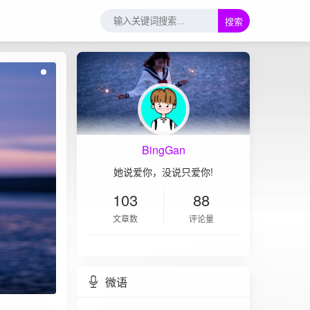
搜索
BingGan
她说爱你，没说只爱你!
103
88
文章数
评论量
双虹云博客
微语