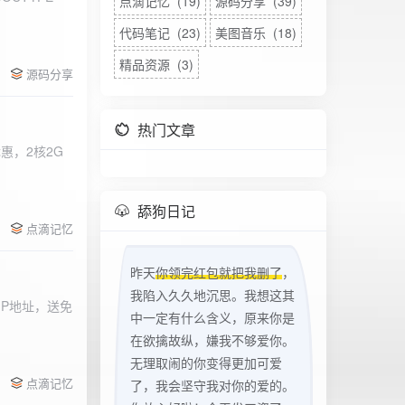
点滴记忆 (19)
源码分享 (39)
代码笔记 (23)
美图音乐 (18)
精品资源 (3)
源码分享
热门文章
惠，2核2G
w
舔狗日记
点滴记忆
昨天
你领完红包就把我删了
，
我陷入久久地沉思。我想这其
立IP地址，送免
中一定有什么含义，原来你是
在欲擒故纵，嫌我不够爱你。
无理取闹的你变得更加可爱
点滴记忆
了，我会坚守我对你的爱的。