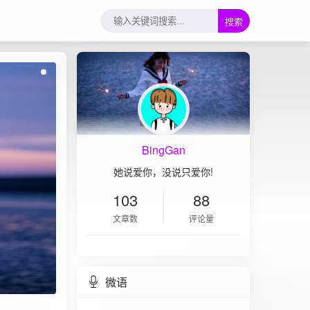
搜索
BingGan
她说爱你，没说只爱你!
103
88
文章数
评论量
微语