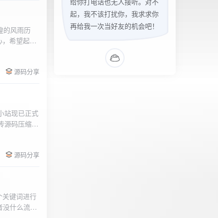
给你打电话也无人接听。对不
起，我不该打扰你，我求求你
再给我一次当好友的机会吧！
辉煌的风雨历
心，希望起到
的负面影响，
l>
们会采取更加
源码分享
享受我们的社
官方论坛:
侣小站现已正式
.上传源码压缩包
后按注释提示更改
需输入安全码
源码分享
个关键词进行
者没什么流量
做排名，我的