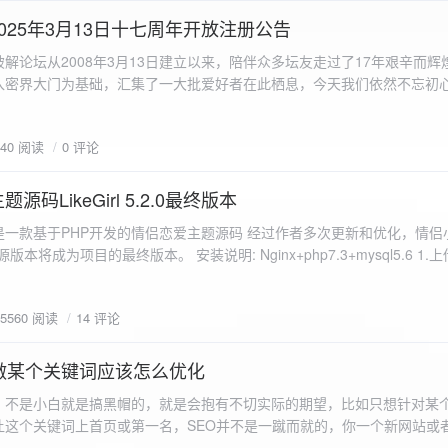
a.data.url}" target="_blank">${data.data.url}</a></p> <p>图片文件名:
025年3月13日十七周年开放注册公告
"uploaded-image" /> `; }
 吾爱破解论坛从2008年3月13日建立以来，陪伴众多坛友走过了17年艰辛而
入密界大门为基础，汇集了一大批爱好者在此栖息，今天我们依然不忘初
/p>`; } }; xhr.onerror = function() { resultDiv.innerHTML =
带领爱好者们走入密界的圣殿。 开放注册时间 为了避免由开放注册带来
'<p class="error">请求发生错误。</p>'; }; xhr.send(formData); }); </script> </body> </htm
册用户的管理。对于发现有马甲或者新注册用户从事违规行为的情况，我
840 阅读
0 评论
在您注册前，请认真阅读注册须知以及社区的总版规，以便更好地适应和
如下： 2025年3月13日 12：00-- 14：00 和 20：00 -- 22：00 
码LikeGirl 5.2.0最终版本
Girl是一款基于PHP开发的情侣恋爱主题源码 经过作者多次更新和优化，情
开源版本将成为项目的最终版本。 安装说明: Nginx+php7.3+mysql5.6 1
打开根目录下的admin文件夹 3.接着找到Config_DB.php文件 打开
息 4.请认真填写安全码 尽量设置的复杂难以猜测/ 修改密码等敏感信息
5560 阅读
14 评论
5.把压缩包中的sql上传到数据库即可，默认账号密码都是admin
做某个关键词应该怎么优化
，不是小白就是搞黑帽的，就是会抱有不切实际的期望，比如只想针对某
让这个关键词上首页或第一名，SEO并不是一蹴而就的，你一个新网站或
定的关键词上首页那是痴心妄想，seo是一项系统化工程 想针对某个词