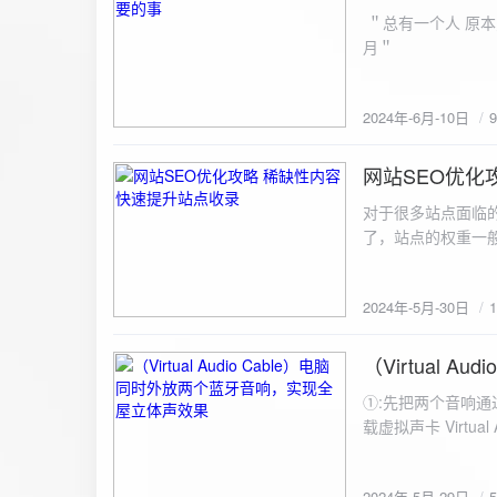
ZipArchive(); $zip->open($fil
＂总有一个人 原本
$file){ $zip->addFile($file,basename($file)); //向压缩包中添加文件 } $zip->close(); //关闭压缩包 打包某
月＂
个文件夹（包含子文件夹）: 
addFileToZip($path, $zip) { $handler = opendir($path);
(($filename = readdir($handler)) !== false)
2024年-6月-10日
为'.'和‘..’，不要对他们进行操作 if (is_dir($path . "/" . $fi
归 addFileToZip($path . "/" . $filename, $zip); } else { //将文件加入zip对象 $zip->addFile($path . "/" .
网站SEO优化
$filename); } } } } $zip = new ZipArchive(); $zip_filename = "down/files.zip"; // 压缩包存放路径与名称
2024-5-30
$zip->open($zi
对于很多站点面临
压缩包中 addFileToZi
了，站点的权重一
量一般的站点，内
2024年-5月-30日
（Virtual
2024-5-29
①:先把两个音响通
载虚拟声卡 Virtua
装目录下，双击打开 aud
音响 ⑤:点击 start 就可以听效果了。 最好是选择蓝牙延迟较低的、或者同款的蓝牙音箱。 原理大概是使
2024年-5月-29日