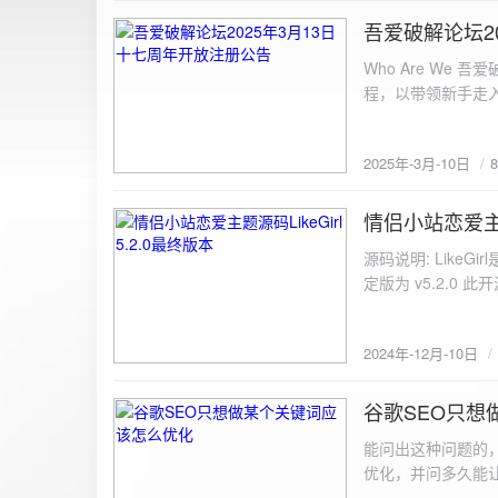
图片链接: <a href="${dat
吾爱破解论坛2
2025-3-10
${data.data.imgFile}</p> <img src="${data.data.url}" alt="上传的图片" class=
Who Are We
else { resultDiv.innerHTML = `<p class="error">${data.error}</p>`; } } else { resultDiv.innerHTML = `<p
程，以带领新手走
class="error">请求失败：${xhr.statusText}<
承上启下的作用，
我们将加强对新注
2025年-3月-10日
严格的处理措施。
区，具体限时开放注册时间
www.52pojie.cn
情侣小站恋爱主题源
2024-12-10
源码说明: Like
定版为 v5.2.0 此
至网站目录并解压 2.
为你的数据库相关信
2024年-12月-10日
谷歌SEO只想
2024-8-7
能问出这种问题的
优化，并问多久能
的网站想针对某个特