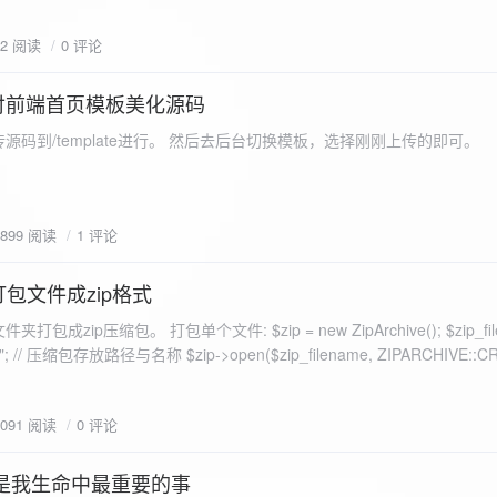
eo不适合，如果说有人能承诺让你一个全新的网站，或者本来没...
72 阅读
0 评论
付前端首页模板美化源码
源码到/template进行。 然后去后台切换模板，选择刚刚上传的即可。
1899 阅读
1 评论
打包文件成zip格式
包成zip压缩包。 打包单个文件: $zip = new ZipArchive(); $zip_fil
 $zip->open($zip_filename, ZIPARCHIVE::CREATE); // 打
go.png
为 logon2.png」,如果需要的压缩后的文件跟原文件名一样 addFile(
1091 阅读
0 评论
e("img/logon2.png),也就是原文件所在的路径 $zip-
logon2.png")); $res = $zip->close(); 打包多个文件: <?php $fileList
是我生命中最重要的事