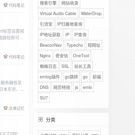
搜索引擎
网站收录
代码笔记
Virtual Audio Cable
WaterDrop
引流宝
IP归属地查询
rt标签设置视
IP地址获取
IP
IP查询
图路径即可。
BeaconNav
Typecho
短网址
Nginx
奇安信
OneTool
代码笔记
蜘蛛日志
SSL
站长工具
emlog插件
go跳转
go
前端
DNS
网页特效
js
emlo
、日本东京、美
、高防等多种
SU7
点滴记忆
分类