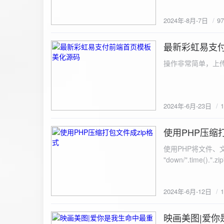
建议是做sem，s
2024年-8月-7日
9
最新彩虹易支
2024-6-23
操作非常简单，上传
2024年-6月-23日
使用PHP压缩
2024-6-12
使用PHP将文件、文件夹打
"down/".time().".zip"; // 压缩包存放路径与名称
开压缩包,没有则创建 // 参数1是要压缩的文件,参数2为压缩后,在压缩包中的文件名「这里我们把 lo
文件压缩,压缩后的文件
2024年-6月-12日
数可以改为 basenam
>addFile("img/logo.png",basename("
= array( "img/1.jpg", "img/2.jpg", ); $filename = "down/img.zip"; // 压缩包存放路径与名称 $zip = new
映画美图|爱你
2024-6-10