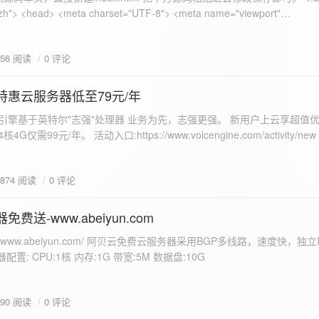
 错误
856 阅读
0 评论
nd-color: #e9f7e8; }
特惠云服务器低至79元/年
<form id="uploadForm">
 火山引擎基于英特尔"志强"处理器 业务为先，志强更强。 新用户上云享超值优
eInput" name="file" accept="image/*" required /> <button type="submit">上传文
仅需99元/年。 活动入口:https://www.volcengine.com/activity/ne
rogressFill">0%</div> </div> </div> <script> const form =
t resultDiv = document.getElementById('result'); const
3874 阅读
0 评论
tor('.progress-fill'); form.addEventListener('submit', (e) => {
if
费送-www.abeiyun.com
s://www.abeiyun.com/ 阿贝云免费云服务器采用BGP多线路，速度快，独
进度事件 xhr.upload.onprogress = function(event) { if
置: CPU:1核 内存:1G 带宽:5M 数据盘:10G
loaded / event.total) * 100;
ercentComplete + '%'; progressBar.innerHTML =
function() { if (xhr.status === 200) { const data =
790 阅读
0 评论
esultDiv.innerHTML = ` <p>上传成功！</p> <p>