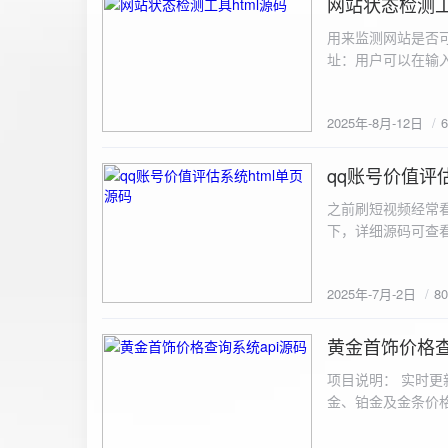
网站状态检测工
2025-8-12
用来监测网站是否可
址：用户可以在输入
证。验证通过后，网
板的网址列表中，每
2025年-8月-12日
同时也会从筛选下拉
择具体的网址进行筛
测功能： 设置监测
qq账号价值评估
2025-7-2
停止监测：点击 “
之前刷短视频经常
隔时间循环检测。点
行最多 3 次重试
行检测后，会记录
储在 logs 数
2025年-7月-2日
8
会显示所有或筛选
底部以显示最新信
黄金首饰价格查
2025-6-29
项目说明： 实时更
金、铂金及金条价
金品种实时交易数