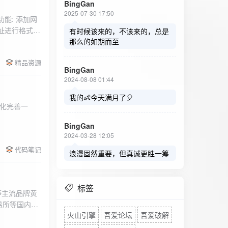
BingGan
2025-07-30 17:50
能: 添加网
址进行格式验
有时候该来的，不该来的，总是
址：在左侧面
那么的如期而至
列表中移除，
精品资源
，用户可以选
BingGan
测日志。 检
2024-08-08 01:44
秒。开始 /
设置的监测间
我的👶今天满月了🎈
化完善一
求失败，会进
每次对网址进
BingGan
日志记录会存
2024-03-28 12:05
面板的日志容器
代码笔记
自动滚动到最
浪漫固然重要，但真诚更胜一筹
标签
等主流品牌黄
易所等国内黄
火山引擎
吾爱论坛
吾爱破解
实时获取，支