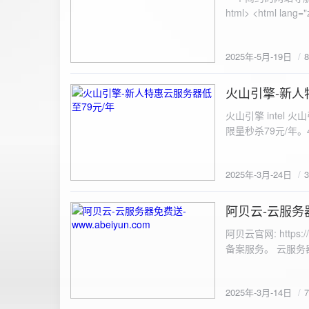
100%; height: 30px; background-color: #ddd; border-radius: 4px; margin-top: 20px; overflow: hidden; }
.progress-fill { height: 100%; background-color: #4caf50; width: 0; line-height: 30px; text-align: center;
color: white; } /* 上传结果区域样式 */ .result { margin-top: 20px; padding: 10px; border: 1px solid #ccc;
border-radius: 4px; background-color: #f9f9f9; font-size: 16px; color: #333; min-height: 40px; } /*
2025年-5月-19日
或成功的提示信息样式 */ .result.success { border-color: #28a745; backgrou
.result.error { border-color: #dc3545; background-color: #f8d7da; } /* 显示图片的样式 */ .uploaded-
火山引擎-新人
image { margin-top: 20px; max-width: 100%; height: auto; border-radius: 4px; border: 1px solid #ddd; }
2025-3-24
</style> </head> <body> <div class="container"> <h2>图片上传-双虹云</h2> 
火山引擎 intel
<input type="file" id="fil
限量秒杀79元/年。4核4G
件</button> </form> <div id="result" class="result"></div> <!-- 进度条 --> <div class="progress-bar">
<div class="progress-fill" id="p
document.getElementById('uploadForm'); cons
2025年-3月-24日
progressBar = document.querySelec
e.preventDefault(); const fileInput = document.getElementById('fileInput'); const file = fileInput.files[0]; 
阿贝云-云服务器免
2025-3-14
(!file) { resultDiv.innerHTML = '<p class="error">请先选择文件！</p>'; return; } const formData = new
FormData(); formData.append('file', file); const xhr = new XMLHttpRequest(); xhr.open('POST',
阿贝云官网: http
'https://api.xinyew.cn/api/360tc', true); // 监听上传
备案服务。 云服务器配
(event.lengthComputable) { const percentComplete = (event.
progressBar.style.width = p
Math.round(percentComplete) + '%'; } }; xhr.onload = 
2025年-3月-14日
JSON.parse(xhr.responseText); if (data.errno === 0) { r