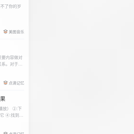
柔不了你的岁
 function
美图音乐
用函数，添加文件到
只要内容做对
关系。对于质
点滴记忆
效果
放） ②:下
到安
 分别选择两个蓝牙
点滴记忆