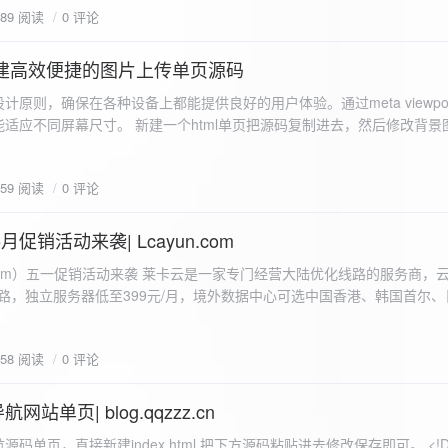
589 阅读
0 评论
I构建高效便捷的图片上传单页源码
计原则，确保在各种设备上都能提供良好的用户体验。通过meta viewpo
适应不同屏幕尺寸。 新建一个html单页把源码复制进去，然后修改背景
"> <head> <meta charset="UTF-8"> <meta name="viewport"
-scale=1.0"> <title>360图床文件上传 - 双虹云博客</title> <style> /*
659 阅读
0 评论
-size: cover; /* 保证背景图片覆盖整个视窗 */ color:
月促销活动来袭| Lcayun.com
 莱卡云是一家专门经营大陆优化线路的服务商，云服务器低至
线路，独立服务器低至399元/月，境外数据中心可选中国香港、韩国首尔
0, 0, 0, 0.1);
据中心可选枣庄、宁波、扬州、绍兴、镇江、成都等，有单线、多线BGP
务器、SSL、CDN、域名注册、域名备案等服务可供选择。 官网链接:
658 阅读
0 评论
.com/actcloud.html
站单页| blog.qqzzz.cn
ll 0.3s ease; position: relative; z-index: 2; } .main-box:hover { transform: translateY(-2px); box-shadow: 0 6px 25px rgba(0, 0, 0, 0.2); } /* 头部样式 */ .header { text-align: center; margin-bottom: 20px; padding-bottom: 15px; border-bottom: 1px solid rgba(255, 255, 255, 0.2); } .header h1 { font-size: 32px; background: linear-gradient(120deg, #2b5876 0%, #4e4376 100%); -webkit-background-clip: text; -webkit-text-fill-color: transparent; margin-bottom: 15px; } /* 提示框样式 */ .notice { background: transparent; padding: 0 25px; border-radius: 12px; margin-bottom: 15px; white-space: nowrap; overflow: hidden; text-overflow: ellipsis; } .notice p { color: #4facfe; font-size: 16px; line-height: 1; font-weight: bold; letter-spacing: 0.5px; margin: 0; } /* 流量卡领取样式 */ .flow-card, .flow-card-top { background: linear-gradient(120deg, #4facfe 0%, #00f2fe 100%); box-shadow: 0 3px 15px rgba(0, 0, 0, 0.1); border-radius: 12px; padding: 10px 15px; margin-bottom: 10px; text-align: center; position: relative; overflow: hidden; display: flex; justify-content: space-between; align-items: center; } .flow-card::before, .flow-card-top::before { content: ''; position: absolute; top: -10px; right: -10px; width: 80px; height: 80px; background: rgba(255, 255, 255, 0.1); border-radius: 50%; } .flow-card .text-content, .flow-card-top h3 { flex: 1; text-align: left; color: #ffffff; font-size: 16px; margin: 0; } .flow-card h2 { color: #ffffff; font-size: 18px; margin-bottom: 4px; font-weight: 600; } .flow-card p { color: rgba(255, 255, 255, 0.9); font-size: 14px; margin-bottom: 0; } .flow-card a, .flow-card-top a { display: inline-block; background: #ffffff; color: #2b5876; padding: 8px 0; border-radius: 50px; font-size: 15px; cursor: pointer; transition: all 0.3s ease; font-weight: 600; text-decoration: none; box-shadow: 0 4px 10px rgba(0, 0, 0, 0.1); margin: 0 5px; white-space: nowrap; width: 110px; text-align: center; } /* 所有按钮统一样式 */ .flow-card .buttons a, .flow-card-top .buttons a { background: #ffffff; color: #2b5876; } .flow-card .buttons a:hover, .flow-card-top .buttons a:hover { background: #f8f9fa; transform: translateY(-2px); box-shadow: 0 6px 15px rgba(0, 0, 0, 0.2); } .flow-card .buttons, .flow-card-top .buttons { display: flex; align-items: center; justify-content: flex-end; flex-wrap: nowrap; } .flow-card a:hover, .flow-card-top a:hover { transform: translateY(-2px); box-shadow: 0 6px 15px rgba(0, 0, 0, 0.2); background: #f8f9fa; } .flow-card-top { margin-bottom: 10px; } /* 导航网格样式 */ .nav-grid { display: grid; grid-template-columns: repeat(2, 1fr); gap: 25px; width: 100%; margin: 0 auto; padding: 0; } /* 导航项样式 */ .nav-item { background: hsl(230, 10%, 33%); border-radius: 12px; padding: 12px; text-align: center; box-shadow: none; transition: all 0.3s ease; min-height: 75px; position: relative; } .nav-item:hover { transform: none; background: hsl(230, 10%, 38%); } .nav-item a { text-decoration: none; color: inherit; display: block; text-align: center; } .nav-item h3 { color: #ffffff; font-size: 17px; margin-bottom: 8px; } .nav-item p { color: rgba(255, 255, 255, 0.9); font-size: 16px; margin-bottom: 4px; } .nav-item .status { position: absolute; bottom: -20px; left: 0; right: 0; color: #ff6b6b; font-size: 12px; text-align: center; font-weight: 500; } /* 底部导航样式 */ .float-nav { display: none; } @media (max-width: 768px) { body { padding-bottom: 20px; } .container { padding: 10px; } .main-box { padding: 15px; margin: 5px; } .header { margin-bottom: 15px; padding-bottom: 10px; } .nav-grid { gap: 15px; } .flow-card, .flow-card-top { padding: 12px; margin-bottom: 10px; flex-direction: column; } .flow-card .text-content, .flow-card-top h3 { text-align: center; margin-bottom: 12px; font-size: 16px; } .flow-card h2 { font-size: 16px; margin-bottom: 5px; text-align: center; } .flow-card p { font-size: 13px; text-align: center; padding: 0 5px; } .flow-card a, .flow-card-top a, .flow-card .buttons a, .flow-card-top .buttons a { padding: 7px 0; font-size: 14px; margin: 0 4px; width: 95px; text-align: center; background: #ffffff; color: #2b5876; } .flow-card .buttons, .flow-card-top .buttons { justify-content: center; width: 100%; margin-top: 5px; } .nav-item { padding: 12px; min-height: 70px; width: 100%; } .header h1 { font-size: 24px; } .notice p { font-size: 14px; } .copyright { padding: 10px 0; font-size: 12px; } } /* 版权信息样式 */ .copyright { text-align: center; padding: 15px 0; color: #6c757d; font-size: 13px; letter-spacing: 0.5px; width: 100%; max-width: 1200px; margin: 0 auto; } /* 弹窗样式 */ .modal-overlay { position: fixed; top: 0; left: 0; right: 0; bottom: 0; background: rgba(0, 0, 0, 0.4); display: flex; justify-content: center; align-items: center; z-index: 10000; } .modal { background: white; border: 1px solid #e9ecef; padding: 25px; border-radius: 15px; width: 90%; max-width: 3