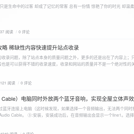
ename,ZipArchive::CREATE); //打开压缩包 //遍历文件 foreach($fileList as
只是生命中的过客 却成了记忆的常客 总有一份情 惊艳了你的时光 却温
<?php /** * @param $path 文件夹路径 * @param $zip zip 对象 */
 //打开当前文件夹由$path指定。 while
 { if ($filename != "." && $filename != "..") { //文件夹文件名字
937 阅读
0 评论
lename)) { // 如果读取的某个对象是文件夹，则递
攻略 稀缺性内容快速提升站点收录
p_filename, ZIPARCHIVE::CREATE); // 打开压缩包,没有则创建 //调
的收录问题，除了站点本身的质量问题之外，更多的还是出在了内容上；
p("img",$zip);
般也是可以获得不错的收录速度，收录和网站的质量并不是一个绝对性的
容又不得要领，自然收录上就会有比较大的问题。
1121 阅读
0 评论
 Audio Cable）电脑同时外放两个蓝牙音响，实现全屋立体声
过蓝牙连接上电脑（这时候发现，如果选择一个音频输出，无法两个同时播
l Audio Cable。 ③:安装，安装成功后，在音频输出会显示一个line1。选择它 ④:找
iorepeater.exe 两次 （双开） wave in 都选择 line1 wave out
54249 阅读
0 评论