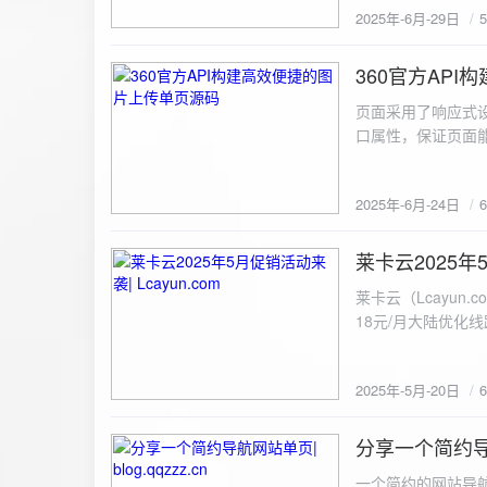
2025年-6月-29日
360官方AP
2025-6-24
页面采用了响应式设
口属性，保证页面能
<!DOCTYPE html> <html lang="zh-CN
content="width=device-width, initial
2025年-6月-24日
重置默认样式 */ * { margin: 0; padding: 0; box-sizing: border-box; } /* 设置页面的字体和添加背景图片 */
body { font-family: Arial, sans-serif; background: url('static/images/background.png') no-repeat center
center fixed; /* 使用服务器上的路径 */ background
莱卡云2025年5
2025-5-20
#333; display: flex; justify-content: center; align-items: center; min-height: 100vh; margin: 0; } /* 容器样
莱卡云（Lcayun.com）五一促销活动来袭
式 */ .container { background-color: rgba(255, 255, 255, 0.9); /* 使用半透明白色背景，以便在图片背景
18元/月大陆优化
上更清晰地显示内容 */ padding: 30px; border-radius: 8px; box-shadow: 0 4px 8px rgba(
国洛杉矶，境内数
width: 100%; max-width: 500px; text-align: center; } /* 标题样式 */ h2 { font-size: 24px; margin-bottom:
选择，更含有游戏服
20px; color: #333; } /* 文件输入框样式 */ input[type="file"] { display: block; margin: 0 auto 20px;
2025年-5月-20日
https://www.lcayun
padding: 8px; background-color: #f7f7f7; border: 1px solid #ccc; border-radius: 4px; font-size: 16px;
color: #333; } /* 按钮样式 */ button { background-color: #007BFF; color: #fff; padding: 12px 20px; font-
分享一个简约导航网
size: 16px; border: none; border-radius: 4px; cursor: pointer; transition: background-color 0.3s ease; }
2025-5-19
/* 按钮悬浮效果 */ button:hover { background-color: #0056b3; } /* 进度条样式 */ .progress-bar { width:
一个简约的网站导航源码单页，直接新建index.html 把下方源码粘贴进去修改保存即可。 <!DOCTYPE html> <html lang="zh"> <head> <meta charset="UTF-8"> <meta name="viewport" content="width=device-width, initial-scale=1.0"> <title>导航网站 -blog.qqzzz.cn</title> <meta name="keywords" content="双虹云博客"> <meta name="description" content="双虹云博客。"> <meta name="author" content="导航网站"> <meta name="robots" content="index,follow"> <meta property="og:title" content="导航网站 - "> <meta property="og:description" content="双虹云。"> <meta property="og:type" content="website"> <link rel="icon" href="https://blog.qqzzz.cn/favicon.ico" type="image/x-icon"> <link rel="shortcut icon" href="https://blog.qqzzz.cn/favicon.ico" type="image/x-icon"> <style> /* 基础样式 */ * { margin: 0; padding: 0; box-sizing: border-box; } /* 主体样式 */ body { background: #f0f2f5; font-family: 'Microsoft YaHei', -apple-system, BlinkMacSystemFont, sans-serif; margin: 0; padding: 0; min-height: 100vh; overflow-x: hidden; position: relative; display: flex; flex-direction: column; } /* 容器样式 */ .container { max-width: 1200px; margin: 0 auto; padding: 20px; flex: 1; display: flex; flex-direction: column; align-items: center; width: 100%; } /* 主盒子样式 */ .main-box { background: white; box-shadow: 0 2px 12px rgba(0, 0, 0, 0.08); border-radius: 24px; border: 1px solid #e9ecef; width: 100%; max-width: 1000px; padding: 30px; margin: 0 auto 15px; transition: a