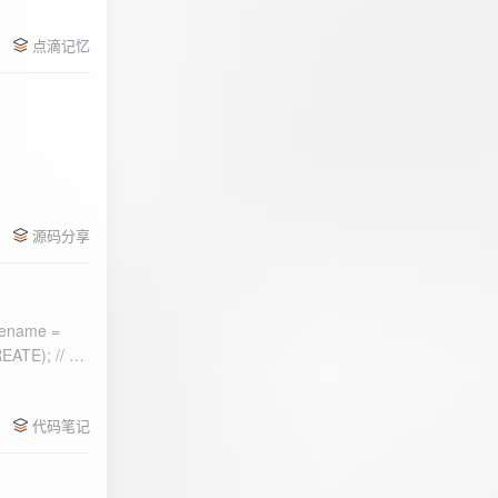
点滴记忆
源码分享
ename =
) 的第二个参
代码笔记