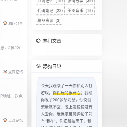
点滴记忆 (19)
源码分享 (39)
代码笔记 (23)
美图音乐 (18)
精品资源 (3)
源码分享
热门文章
惠，2核2G
w
舔狗日记
点滴记忆
今天我观战了一天你和别人打
游戏，
你们玩的很开心
；我给
立IP地址，送免
你发了200多条消息，你说没
流量就不回；晚上发说说没有
人爱你，我连滚带爬评论了句
点滴记忆
有“我在”，你把我拉黑了，我