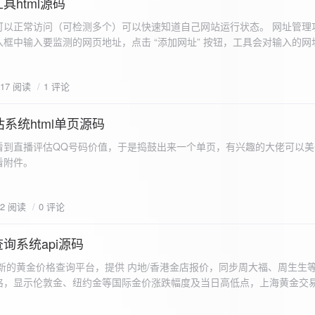
具html源码
以正常访问（可检测多个）可以快速知道自己网站运行状态。 网址管理功
框中输入要监测的网页地址，点击 “添加网址” 按钮，工具会对输入的网
址会被添加到左侧面板的列表中，并且列表项后有 “删除” 按钮。删除网
个网址后面都有一个 “删除” 按钮，点击该按钮可以将对应的网址从监测
617 阅读
1 评论
框中移除该网址选项。筛选网址：右侧面板有一个 “筛选网址” 的下拉框
选，只显示该网址的监测日志，也可以选择 “全部” 来显示所有网址的监
间隔：用户可以在输入框中设置监测间隔时间（单位为秒），默认值为 60 
系统html单页源码
开始监测” 按钮，工具会立即对所有已添加的网址进行一次检测，之后按照
看到直播评估QQ号码价值，于是捣鼓出来一个单页，有兴趣的大佬可以美
击 “停止监测” 按钮可停止监测。重试机制：在进行网址检测时，如果请
下，详细源码可查看附件。
，若重试后仍失败，则记录错误日志。日志记录与显示功能。 日志记录： 
网址的状态（正常或异常）、响应时间、时间戳以及错误信息（若有）。
组中，当日志数量超过 1000 条时，会移除最早的日志记录。日志显示：右侧
02 阅读
0 评论
后的监测日志，正常状态的日志为黑色，异常状态的日志为红色。日志会
息。
询系统api源码
新的黄金价格查询平台，提供 内地/香港金店报价，同步周大福、周生生
格，显示伦敦金、纽约金等国际金价涨跌幅度及当日高低点，上海黄金交
据，通过动态图表直观展示黄金价格趋势变化，所有数据均从第三方API
持移动端自适应显示。 index.html部分 !DOCTYPE html...