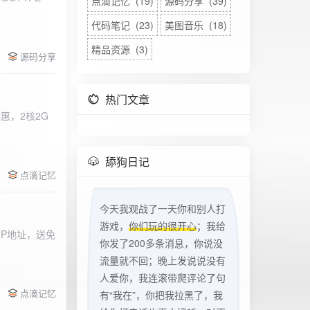
点滴记忆 (19)
源码分享 (39)
代码笔记 (23)
美图音乐 (18)
精品资源 (3)
源码分享
热门文章
惠，2核2G
w
舔狗日记
点滴记忆
今天我观战了一天你和别人打
游戏，
你们玩的很开心
；我给
立IP地址，送免
你发了200多条消息，你说没
流量就不回；晚上发说说没有
人爱你，我连滚带爬评论了句
点滴记忆
有“我在”，你把我拉黑了，我