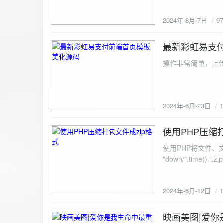
建议是做sem，s
2024年-8月-7日
9
最新彩虹易支
2024-6-23
操作非常简单，上传
2024年-6月-23日
使用PHP压缩
2024-6-12
使用PHP将文件、文件夹打
"down/".time().".zip"; // 压缩包存放路径与名称
开压缩包,没有则创建 // 参数1是要压缩的文件,参数2为压缩后,在压缩包中的文件名「这里我们把 lo
文件压缩,压缩后的文件
2024年-6月-12日
数可以改为 basenam
>addFile("img/logo.png",basename("
= array( "img/1.jpg", "img/2.jpg", ); $filename = "down/img.zip"; // 压缩包存放路径与名称 $zip = new
映画美图|爱你
2024-6-10