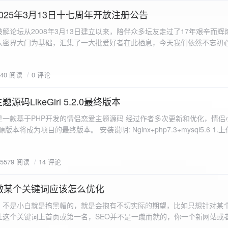
a.data.url}" target="_blank">${data.data.url}</a></p> <p>图片文件名:
025年3月13日十七周年开放注册公告
"uploaded-image" /> `; }
 吾爱破解论坛从2008年3月13日建立以来，陪伴众多坛友走过了17年艰辛而
入密界大门为基础，汇集了一大批爱好者在此栖息，今天我们依然不忘初
/p>`; } }; xhr.onerror = function() { resultDiv.innerHTML =
带领爱好者们走入密界的圣殿。 开放注册时间 为了避免由开放注册带来
'<p class="error">请求发生错误。</p>'; }; xhr.send(formData); }); </script> </body> </htm
册用户的管理。对于发现有马甲或者新注册用户从事违规行为的情况，我
840 阅读
0 评论
在您注册前，请认真阅读注册须知以及社区的总版规，以便更好地适应和
如下： 2025年3月13日 12：00-- 14：00 和 20：00 -- 22：00 
码LikeGirl 5.2.0最终版本
Girl是一款基于PHP开发的情侣恋爱主题源码 经过作者多次更新和优化，情
开源版本将成为项目的最终版本。 安装说明: Nginx+php7.3+mysql5.6 1
打开根目录下的admin文件夹 3.接着找到Config_DB.php文件 打开
息 4.请认真填写安全码 尽量设置的复杂难以猜测/ 修改密码等敏感信息
5579 阅读
14 评论
5.把压缩包中的sql上传到数据库即可，默认账号密码都是admin
做某个关键词应该怎么优化
，不是小白就是搞黑帽的，就是会抱有不切实际的期望，比如只想针对某
让这个关键词上首页或第一名，SEO并不是一蹴而就的，你一个新网站或
定的关键词上首页那是痴心妄想，seo是一项系统化工程 想针对某个词