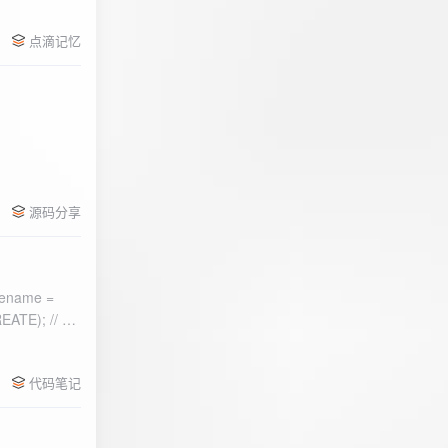
点滴记忆
源码分享
ename =
) 的第二个参
代码笔记