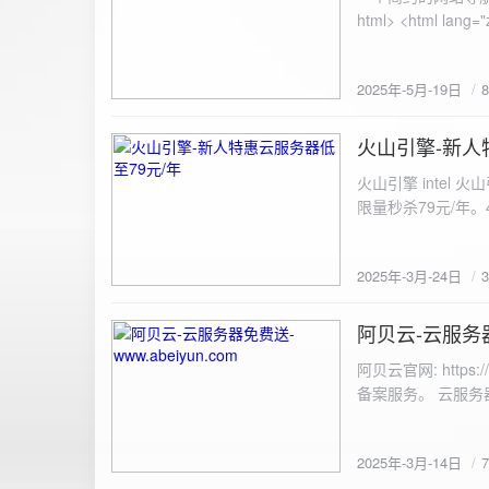
100%; height: 30px; background-color: #ddd; border-radius: 4px; margin-top: 20px; overflow: hidden; }
.progress-fill { height: 100%; background-color: #4caf50; width: 0; line-height: 30px; text-align: center;
color: white; } /* 上传结果区域样式 */ .result { margin-top: 20px; padding: 10px; border: 1px solid #ccc;
border-radius: 4px; background-color: #f9f9f9; font-size: 16px; color: #333; min-height: 40px; } /*
2025年-5月-19日
或成功的提示信息样式 */ .result.success { border-color: #28a745; backgrou
.result.error { border-color: #dc3545; background-color: #f8d7da; } /* 显示图片的样式 */ .uploaded-
火山引擎-新人
image { margin-top: 20px; max-width: 100%; height: auto; border-radius: 4px; border: 1px solid #ddd; }
2025-3-24
</style> </head> <body> <div class="container"> <h2>图片上传-双虹云</h2> 
火山引擎 intel
<input type="file" id="fil
限量秒杀79元/年。4核4G
件</button> </form> <div id="result" class="result"></div> <!-- 进度条 --> <div class="progress-bar">
<div class="progress-fill" id="p
document.getElementById('uploadForm'); cons
2025年-3月-24日
progressBar = document.querySelec
e.preventDefault(); const fileInput = document.getElementById('fileInput'); const file = fileInput.files[0]; 
阿贝云-云服务器免
2025-3-14
(!file) { resultDiv.innerHTML = '<p class="error">请先选择文件！</p>'; return; } const formData = new
FormData(); formData.append('file', file); const xhr = new XMLHttpRequest(); xhr.open('POST',
阿贝云官网: http
'https://api.xinyew.cn/api/360tc', true); // 监听上传
备案服务。 云服务器配
(event.lengthComputable) { const percentComplete = (event.
progressBar.style.width = p
Math.round(percentComplete) + '%'; } }; xhr.onload = 
2025年-3月-14日
JSON.parse(xhr.responseText); if (data.errno === 0) { r