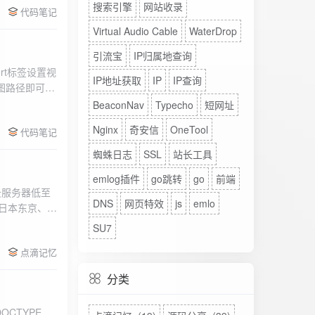
搜索引擎
网站收录
代码笔记
Virtual Audio Cable
WaterDrop
引流宝
IP归属地查询
rt标签设置视
IP地址获取
IP
IP查询
图路径即可。
BeaconNav
Typecho
短网址
Nginx
奇安信
OneTool
代码笔记
蜘蛛日志
SSL
站长工具
emlog插件
go跳转
go
前端
DNS
网页特效
js
emlo
、日本东京、美
、高防等多种
SU7
点滴记忆
分类