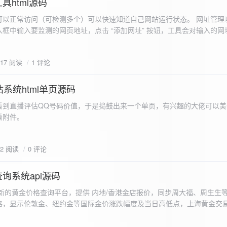
具html源码
以正常访问（可检测多个）可以快速知道自己网站运行状态。 网址管理功
框中输入要监测的网页地址，点击 “添加网址” 按钮，工具会对输入的网
址会被添加到左侧面板的列表中，并且列表项后有 “删除” 按钮。删除网
个网址后面都有一个 “删除” 按钮，点击该按钮可以将对应的网址从监测
617 阅读
1 评论
框中移除该网址选项。筛选网址：右侧面板有一个 “筛选网址” 的下拉框
选，只显示该网址的监测日志，也可以选择 “全部” 来显示所有网址的监
间隔：用户可以在输入框中设置监测间隔时间（单位为秒），默认值为 60 
系统html单页源码
开始监测” 按钮，工具会立即对所有已添加的网址进行一次检测，之后按照
看到直播评估QQ号码价值，于是捣鼓出来一个单页，有兴趣的大佬可以美
击 “停止监测” 按钮可停止监测。重试机制：在进行网址检测时，如果请
下，详细源码可查看附件。
，若重试后仍失败，则记录错误日志。日志记录与显示功能。 日志记录： 
网址的状态（正常或异常）、响应时间、时间戳以及错误信息（若有）。
组中，当日志数量超过 1000 条时，会移除最早的日志记录。日志显示：右侧
02 阅读
0 评论
后的监测日志，正常状态的日志为黑色，异常状态的日志为红色。日志会
息。
询系统api源码
新的黄金价格查询平台，提供 内地/香港金店报价，同步周大福、周生生
格，显示伦敦金、纽约金等国际金价涨跌幅度及当日高低点，上海黄金交
据，通过动态图表直观展示黄金价格趋势变化，所有数据均从第三方API
持移动端自适应显示。 index.html部分 !DOCTYPE html...