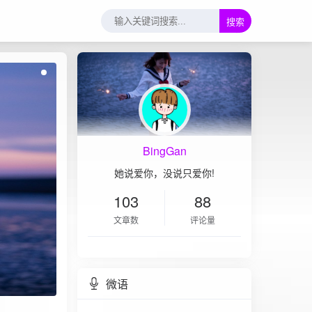
搜索
BingGan
她说爱你，没说只爱你!
103
88
文章数
评论量
微语