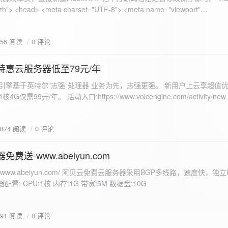
 错误
856 阅读
0 评论
nd-color: #e9f7e8; }
特惠云服务器低至79元/年
<form id="uploadForm">
 火山引擎基于英特尔"志强"处理器 业务为先，志强更强。 新用户上云享超值优
eInput" name="file" accept="image/*" required /> <button type="submit">上传文
仅需99元/年。 活动入口:https://www.volcengine.com/activity/ne
rogressFill">0%</div> </div> </div> <script> const form =
t resultDiv = document.getElementById('result'); const
3874 阅读
0 评论
tor('.progress-fill'); form.addEventListener('submit', (e) => {
if
费送-www.abeiyun.com
s://www.abeiyun.com/ 阿贝云免费云服务器采用BGP多线路，速度快，独
进度事件 xhr.upload.onprogress = function(event) { if
置: CPU:1核 内存:1G 带宽:5M 数据盘:10G
loaded / event.total) * 100;
ercentComplete + '%'; progressBar.innerHTML =
function() { if (xhr.status === 200) { const data =
791 阅读
0 评论
esultDiv.innerHTML = ` <p>上传成功！</p> <p>