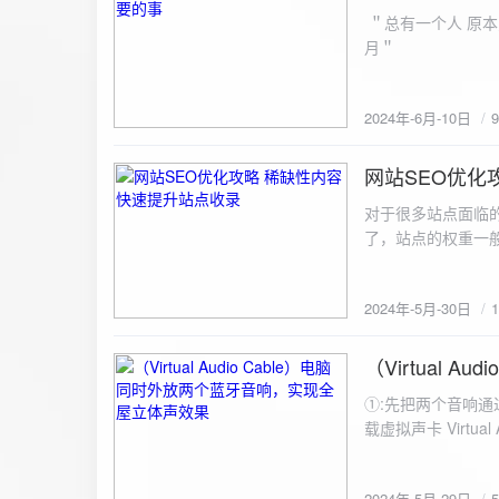
ZipArchive(); $zip->open($fil
＂总有一个人 原本
$file){ $zip->addFile($file,basename($file)); //向压缩包中添加文件 } $zip->close(); //关闭压缩包 打包某
月＂
个文件夹（包含子文件夹）: 
addFileToZip($path, $zip) { $handler = opendir($path);
(($filename = readdir($handler)) !== false)
2024年-6月-10日
为'.'和‘..’，不要对他们进行操作 if (is_dir($path . "/" . $fi
归 addFileToZip($path . "/" . $filename, $zip); } else { //将文件加入zip对象 $zip->addFile($path . "/" .
网站SEO优化
$filename); } } } } $zip = new ZipArchive(); $zip_filename = "down/files.zip"; // 压缩包存放路径与名称
2024-5-30
$zip->open($zi
对于很多站点面临
压缩包中 addFileToZi
了，站点的权重一
量一般的站点，内
2024年-5月-30日
（Virtual
2024-5-29
①:先把两个音响通
载虚拟声卡 Virtua
装目录下，双击打开 aud
音响 ⑤:点击 start 就可以听效果了。 最好是选择蓝牙延迟较低的、或者同款的蓝牙音箱。 原理大概是使
2024年-5月-29日