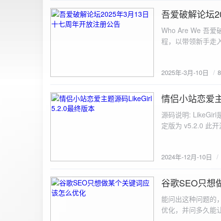
图片链接: <a href="${dat
吾爱破解论坛2
2025-3-10
${data.data.imgFile}</p> <img src="${data.data.url}" alt="上传的图片" class=
Who Are We
else { resultDiv.innerHTML = `<p class="error">${data.error}</p>`; } } else { resultDiv.innerHTML = `<p
程，以带领新手走
class="error">请求失败：${xhr.statusText}<
承上启下的作用，
我们将加强对新注
2025年-3月-10日
严格的处理措施。
区，具体限时开放注册时间
www.52pojie.cn
情侣小站恋爱主题源
2024-12-10
源码说明: Like
定版为 v5.2.0 此
至网站目录并解压 2.
为你的数据库相关信
2024年-12月-10日
谷歌SEO只想
2024-8-7
能问出这种问题的
优化，并问多久能
的网站想针对某个特