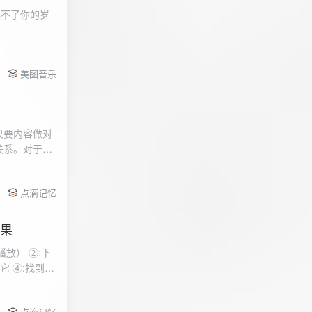
柔不了你的岁
 function
美图音乐
用函数，添加文件到
只要内容做对
关系。对于质
点滴记忆
效果
放） ②:下
到安
 分别选择两个蓝牙
点滴记忆