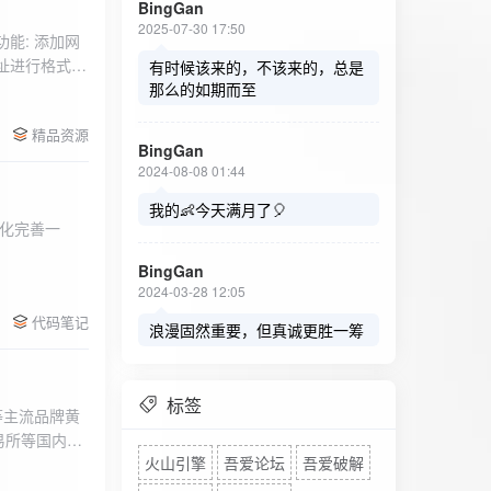
BingGan
2025-07-30 17:50
能: 添加网
址进行格式验
有时候该来的，不该来的，总是
址：在左侧面
那么的如期而至
列表中移除，
精品资源
，用户可以选
BingGan
测日志。 检
2024-08-08 01:44
秒。开始 /
设置的监测间
我的👶今天满月了🎈
化完善一
求失败，会进
每次对网址进
BingGan
日志记录会存
2024-03-28 12:05
面板的日志容器
代码笔记
自动滚动到最
浪漫固然重要，但真诚更胜一筹
标签
等主流品牌黄
易所等国内黄
火山引擎
吾爱论坛
吾爱破解
实时获取，支