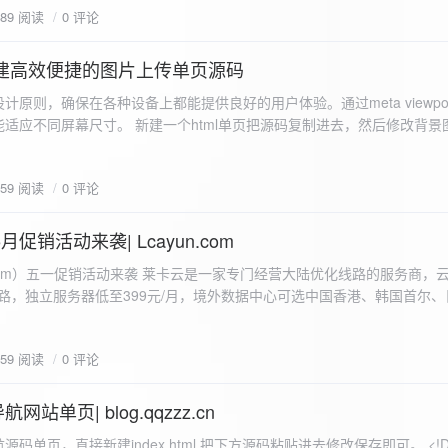
589 阅读
0 评论
I构建高效便捷的图片上传单页源码
计原则，确保在各种设备上都能提供良好的用户体验。通过meta viewpo
适应不同屏幕尺寸。 新建一个html单页把源码复制进去，然后修改背景
"> <head> <meta charset="UTF-8"> <meta name="viewport"
-scale=1.0"> <title>360图床文件上传 - 双虹云博客</title> <style> /*
659 阅读
0 评论
-size: cover; /* 保证背景图片覆盖整个视窗 */ color:
月促销活动来袭| Lcayun.com
 莱卡云是一家专门经营大陆优化线路的服务商，云服务器低至
线路，独立服务器低至399元/月，境外数据中心可选中国香港、韩国首尔
0, 0, 0, 0.1);
据中心可选枣庄、宁波、扬州、绍兴、镇江、成都等，有单线、多线BGP
务器、SSL、CDN、域名注册、域名备案等服务可供选择。 官网链接:
659 阅读
0 评论
.com/actcloud.html
站单页| blog.qqzzz.cn
ll 0.3s ease; position: relative; z-index: 2; } .main-box:hover { transform: translateY(-2px); box-shadow: 0 6px 25px rgba(0, 0, 0, 0.2); } /* 头部样式 */ .header { text-align: center; margin-bottom: 20px; padding-bottom: 15px; border-bottom: 1px solid rgba(255, 255, 255, 0.2); } .header h1 { font-size: 32px; background: linear-gradient(120deg, #2b5876 0%, #4e4376 100%); -webkit-background-clip: text; -webkit-text-fill-color: transparent; margin-bottom: 15px; } /* 提示框样式 */ .notice { background: transparent; padding: 0 25px; border-radius: 12px; margin-bottom: 15px; white-space: nowrap; overflow: hidden; text-overflow: ellipsis; } .notice p { color: #4facfe; font-size: 16px; line-height: 1; font-weight: bold; letter-spacing: 0.5px; margin: 0; } /* 流量卡领取样式 */ .flow-card, .flow-card-top { background: linear-gradient(120deg, #4facfe 0%, #00f2fe 100%); box-shadow: 0 3px 15px rgba(0, 0, 0, 0.1); border-radius: 12px; padding: 10px 15px; margin-bottom: 10px; text-align: center; position: relative; overflow: hidden; display: flex; justify-content: space-between; align-items: center; } .flow-card::before, .flow-card-top::before { content: ''; position: absolute; top: -10px; right: -10px; width: 80px; height: 80px; background: rgba(255, 255, 255, 0.1); border-radius: 50%; } .flow-card .text-content, .flow-card-top h3 { flex: 1; text-align: left; color: #ffffff; font-size: 16px; margin: 0; } .flow-card h2 { color: #ffffff; font-size: 18px; margin-bottom: 4px; font-weight: 600; } .flow-card p { color: rgba(255, 255, 255, 0.9); font-size: 14px; margin-bottom: 0; } .flow-card a, .flow-card-top a { display: inline-block; background: #ffffff; color: #2b5876; padding: 8px 0; border-radius: 50px; font-size: 15px; cursor: pointer; transition: all 0.3s ease; font-weight: 600; text-decoration: none; box-shadow: 0 4px 10px rgba(0, 0, 0, 0.1); margin: 0 5px; white-space: nowrap; width: 110px; text-align: center; } /* 所有按钮统一样式 */ .flow-card .buttons a, .flow-card-top .buttons a { background: #ffffff; color: #2b5876; } .flow-card .buttons a:hover, .flow-card-top .buttons a:hover { background: #f8f9fa; transform: translateY(-2px); box-shadow: 0 6px 15px rgba(0, 0, 0, 0.2); } .flow-card .buttons, .flow-card-top .buttons { display: flex; align-items: center; justify-content: flex-end; flex-wrap: nowrap; } .flow-card a:hover, .flow-card-top a:hover { transform: translateY(-2px); box-shadow: 0 6px 15px rgba(0, 0, 0, 0.2); background: #f8f9fa; } .flow-card-top { margin-bottom: 10px; } /* 导航网格样式 */ .nav-grid { display: grid; grid-template-columns: repeat(2, 1fr); gap: 25px; width: 100%; margin: 0 auto; padding: 0; } /* 导航项样式 */ .nav-item { background: hsl(230, 10%, 33%); border-radius: 12px; padding: 12px; text-align: center; box-shadow: none; transition: all 0.3s ease; min-height: 75px; position: relative; } .nav-item:hover { transform: none; background: hsl(230, 10%, 38%); } .nav-item a { text-decoration: none; color: inherit; display: block; text-align: center; } .nav-item h3 { color: #ffffff; font-size: 17px; margin-bottom: 8px; } .nav-item p { color: rgba(255, 255, 255, 0.9); font-size: 16px; margin-bottom: 4px; } .nav-item .status { position: absolute; bottom: -20px; left: 0; right: 0; color: #ff6b6b; font-size: 12px; text-align: center; font-weight: 500; } /* 底部导航样式 */ .float-nav { display: none; } @media (max-width: 768px) { body { padding-bottom: 20px; } .container { padding: 10px; } .main-box { padding: 15px; margin: 5px; } .header { margin-bottom: 15px; padding-bottom: 10px; } .nav-grid { gap: 15px; } .flow-card, .flow-card-top { padding: 12px; margin-bottom: 10px; flex-direction: column; } .flow-card .text-content, .flow-card-top h3 { text-align: center; margin-bottom: 12px; font-size: 16px; } .flow-card h2 { font-size: 16px; margin-bottom: 5px; text-align: center; } .flow-card p { font-size: 13px; text-align: center; padding: 0 5px; } .flow-card a, .flow-card-top a, .flow-card .buttons a, .flow-card-top .buttons a { padding: 7px 0; font-size: 14px; margin: 0 4px; width: 95px; text-align: center; background: #ffffff; color: #2b5876; } .flow-card .buttons, .flow-card-top .buttons { justify-content: center; width: 100%; margin-top: 5px; } .nav-item { padding: 12px; min-height: 70px; width: 100%; } .header h1 { font-size: 24px; } .notice p { font-size: 14px; } .copyright { padding: 10px 0; font-size: 12px; } } /* 版权信息样式 */ .copyright { text-align: center; padding: 15px 0; color: #6c757d; font-size: 13px; letter-spacing: 0.5px; width: 100%; max-width: 1200px; margin: 0 auto; } /* 弹窗样式 */ .modal-overlay { position: fixed; top: 0; left: 0; right: 0; bottom: 0; background: rgba(0, 0, 0, 0.4); display: flex; justify-content: center; align-items: center; z-index: 10000; } .modal { background: white; border: 1px solid #e9ecef; padding: 25px; border-radius: 15px; width: 90%; max-width: 3