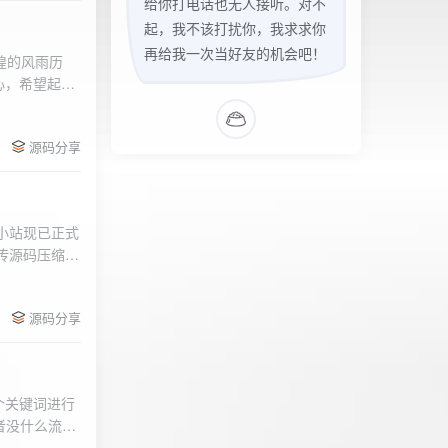
给你打电话也无人接听。对不
起，我不该打扰你，我求求你
再给我一次当好友的机会吧！
辉煌的风雨历
心，希望起到
的负面影响，
l>
们会采取更加
源码分享
享受我们的社
官方论坛:
侣小站现已正式
.上传源码压缩包
后按注释提示更改
需输入安全码
源码分享
个关键词进行
者没什么流量
做排名，我的