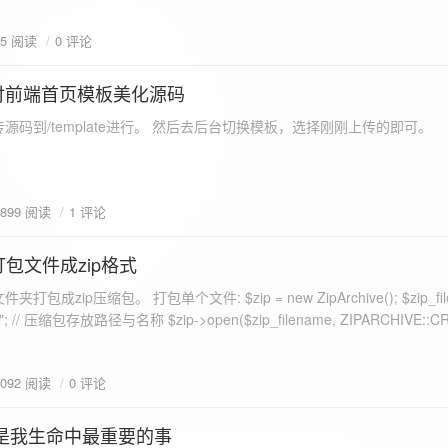
eo不适合，如果说有人能承诺让你一个全新的网站，或者本来没...
75 阅读
0 评论
付前端首页模板美化源码
源码到/template进行。 然后去后台切换模板，选择刚刚上传的即可。
1899 阅读
1 评论
打包文件成zip格式
包成zip压缩包。 打包单个文件: $zip = new ZipArchive(); $zip_fil
 $zip->open($zip_filename, ZIPARCHIVE::CREATE); // 打
go.png
为 logon2.png」,如果需要的压缩后的文件跟原文件名一样 addFile(
1092 阅读
0 评论
e("img/logon2.png),也就是原文件所在的路径 $zip-
logon2.png")); $res = $zip->close(); 打包多个文件: <?php $fileList
是我生命中最重要的事