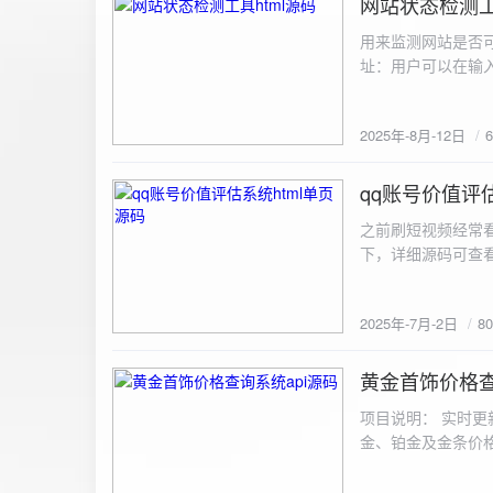
网站状态检测工
2025-8-12
用来监测网站是否可
址：用户可以在输入
证。验证通过后，网
板的网址列表中，每
2025年-8月-12日
同时也会从筛选下拉
择具体的网址进行筛
测功能： 设置监测
qq账号价值评估
2025-7-2
停止监测：点击 “
之前刷短视频经常
隔时间循环检测。点
行最多 3 次重试
行检测后，会记录
储在 logs 数
2025年-7月-2日
8
会显示所有或筛选
底部以显示最新信
黄金首饰价格查
2025-6-29
项目说明： 实时更
金、铂金及金条价
金品种实时交易数