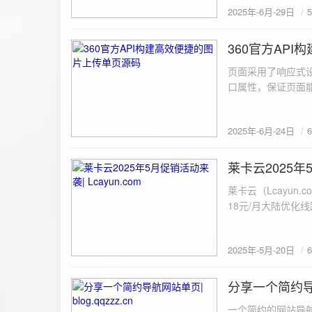
2025年-6月-29日
360官方AP
2025-6-24
页面采用了响应式设
口属性，保证页面能
<!DOCTYPE html> <html lang="zh-CN
content="width=device-width, initial
2025年-6月-24日
重置默认样式 */ * { margin: 0; padding: 0; box-sizing: border-box; } /* 设置页面的字体和添加背景图片 */
body { font-family: Arial, sans-serif; background: url('static/images/background.png') no-repeat center
center fixed; /* 使用服务器上的路径 */ background
莱卡云2025年5
2025-5-20
#333; display: flex; justify-content: center; align-items: center; min-height: 100vh; margin: 0; } /* 容器样
莱卡云（Lcayun.com）五一促销活动来袭
式 */ .container { background-color: rgba(255, 255, 255, 0.9); /* 使用半透明白色背景，以便在图片背景
18元/月大陆优化
上更清晰地显示内容 */ padding: 30px; border-radius: 8px; box-shadow: 0 4px 8px rgba(
国洛杉矶，境内数
width: 100%; max-width: 500px; text-align: center; } /* 标题样式 */ h2 { font-size: 24px; margin-bottom:
选择，更含有游戏服
20px; color: #333; } /* 文件输入框样式 */ input[type="file"] { display: block; margin: 0 auto 20px;
2025年-5月-20日
https://www.lcayun
padding: 8px; background-color: #f7f7f7; border: 1px solid #ccc; border-radius: 4px; font-size: 16px;
color: #333; } /* 按钮样式 */ button { background-color: #007BFF; color: #fff; padding: 12px 20px; font-
分享一个简约导航网
size: 16px; border: none; border-radius: 4px; cursor: pointer; transition: background-color 0.3s ease; }
2025-5-19
/* 按钮悬浮效果 */ button:hover { background-color: #0056b3; } /* 进度条样式 */ .progress-bar { width:
一个简约的网站导航源码单页，直接新建index.html 把下方源码粘贴进去修改保存即可。 <!DOCTYPE html> <html lang="zh"> <head> <meta charset="UTF-8"> <meta name="viewport" content="width=device-width, initial-scale=1.0"> <title>导航网站 -blog.qqzzz.cn</title> <meta name="keywords" content="双虹云博客"> <meta name="description" content="双虹云博客。"> <meta name="author" content="导航网站"> <meta name="robots" content="index,follow"> <meta property="og:title" content="导航网站 - "> <meta property="og:description" content="双虹云。"> <meta property="og:type" content="website"> <link rel="icon" href="https://blog.qqzzz.cn/favicon.ico" type="image/x-icon"> <link rel="shortcut icon" href="https://blog.qqzzz.cn/favicon.ico" type="image/x-icon"> <style> /* 基础样式 */ * { margin: 0; padding: 0; box-sizing: border-box; } /* 主体样式 */ body { background: #f0f2f5; font-family: 'Microsoft YaHei', -apple-system, BlinkMacSystemFont, sans-serif; margin: 0; padding: 0; min-height: 100vh; overflow-x: hidden; position: relative; display: flex; flex-direction: column; } /* 容器样式 */ .container { max-width: 1200px; margin: 0 auto; padding: 20px; flex: 1; display: flex; flex-direction: column; align-items: center; width: 100%; } /* 主盒子样式 */ .main-box { background: white; box-shadow: 0 2px 12px rgba(0, 0, 0, 0.08); border-radius: 24px; border: 1px solid #e9ecef; width: 100%; max-width: 1000px; padding: 30px; margin: 0 auto 15px; transition: a