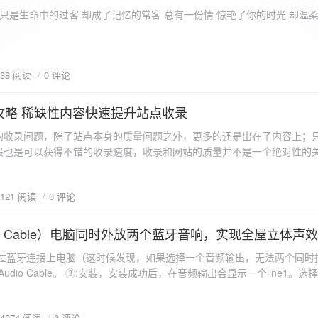
ename,ZipArchive::CREATE); //打开压缩包 //遍历文件 foreach($fileList as
只是生命中的过客 却成了记忆的常客 总有一份情 惊艳了你的时光 却温
<?php /** * @param $path 文件夹路径 * @param $zip zip 对象 */
 //打开当前文件夹由$path指定。 while
 { if ($filename != "." && $filename != "..") { //文件夹文件名字
938 阅读
0 评论
lename)) { // 如果读取的某个对象是文件夹，则递
攻略 稀缺性内容快速提升站点收录
p_filename, ZIPARCHIVE::CREATE); // 打开压缩包,没有则创建 //调
的收录问题，除了站点本身的质量问题之外，更多的还是出在了内容上；
p("img",$zip);
般也是可以获得不错的收录速度，收录和网站的质量并不是一个绝对性的
容又不得要领，自然收录上就会有比较大的问题。
1121 阅读
0 评论
 Audio Cable）电脑同时外放两个蓝牙音响，实现全屋立体声
过蓝牙连接上电脑（这时候发现，如果选择一个音频输出，无法两个同时播
l Audio Cable。 ③:安装，安装成功后，在音频输出会显示一个line1。选择它 ④:找
iorepeater.exe 两次 （双开） wave in 都选择 line1 wave out
54274 阅读
0 评论