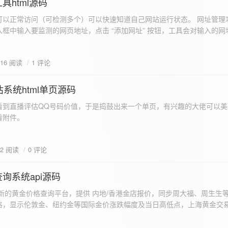
具html源码
以正常访问（可检测多个）可以快速知道自己网站运行状态。 网址管理功
框中输入要监测的网页地址，点击 “添加网址” 按钮，工具会对输入的网
址会被添加到左侧面板的列表中，并且列表项后有 “删除” 按钮。删除网
个网址后面都有一个 “删除” 按钮，点击该按钮可以将对应的网址从监测
616 阅读
1 评论
框中移除该网址选项。筛选网址：右侧面板有一个 “筛选网址” 的下拉框
选，只显示该网址的监测日志，也可以选择 “全部” 来显示所有网址的监
间隔：用户可以在输入框中设置监测间隔时间（单位为秒），默认值为 60 
系统html单页源码
开始监测” 按钮，工具会立即对所有已添加的网址进行一次检测，之后按照
看到直播评估QQ号码价值，于是捣鼓出来一个单页，有兴趣的大佬可以美
击 “停止监测” 按钮可停止监测。重试机制：在进行网址检测时，如果请
下，详细源码可查看附件。
，若重试后仍失败，则记录错误日志。日志记录与显示功能。 日志记录： 
网址的状态（正常或异常）、响应时间、时间戳以及错误信息（若有）。
组中，当日志数量超过 1000 条时，会移除最早的日志记录。日志显示：右侧
02 阅读
0 评论
后的监测日志，正常状态的日志为黑色，异常状态的日志为红色。日志会
息。
询系统api源码
新的黄金价格查询平台，提供 内地/香港金店报价，同步周大福、周生生
格，显示伦敦金、纽约金等国际金价涨跌幅度及当日高低点，上海黄金交
据，通过动态图表直观展示黄金价格趋势变化，所有数据均从第三方API
持移动端自适应显示。 index.html部分 !DOCTYPE html...