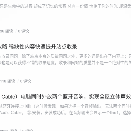
ename,ZipArchive::CREATE); //打开压缩包 //遍历文件 foreach($fileList as
只是生命中的过客 却成了记忆的常客 总有一份情 惊艳了你的时光 却温
<?php /** * @param $path 文件夹路径 * @param $zip zip 对象 */
 //打开当前文件夹由$path指定。 while
 { if ($filename != "." && $filename != "..") { //文件夹文件名字
936 阅读
0 评论
lename)) { // 如果读取的某个对象是文件夹，则递
攻略 稀缺性内容快速提升站点收录
p_filename, ZIPARCHIVE::CREATE); // 打开压缩包,没有则创建 //调
的收录问题，除了站点本身的质量问题之外，更多的还是出在了内容上；
p("img",$zip);
般也是可以获得不错的收录速度，收录和网站的质量并不是一个绝对性的
容又不得要领，自然收录上就会有比较大的问题。
1118 阅读
0 评论
 Audio Cable）电脑同时外放两个蓝牙音响，实现全屋立体声
过蓝牙连接上电脑（这时候发现，如果选择一个音频输出，无法两个同时播
l Audio Cable。 ③:安装，安装成功后，在音频输出会显示一个line1。选择它 ④:找
iorepeater.exe 两次 （双开） wave in 都选择 line1 wave out
53811 阅读
0 评论