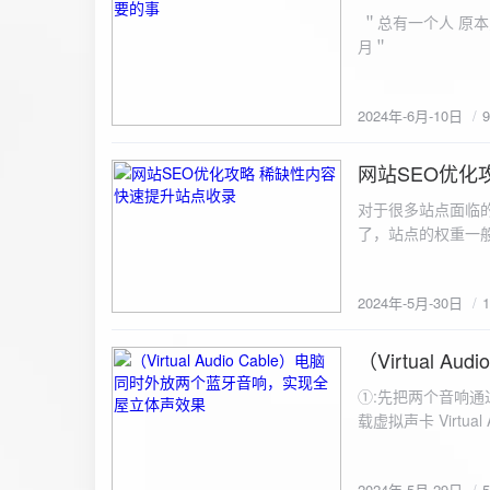
ZipArchive(); $zip->open($fil
＂总有一个人 原本
$file){ $zip->addFile($file,basename($file)); //向压缩包中添加文件 } $zip->close(); //关闭压缩包 打包某
月＂
个文件夹（包含子文件夹）: 
addFileToZip($path, $zip) { $handler = opendir($path);
(($filename = readdir($handler)) !== false)
2024年-6月-10日
为'.'和‘..’，不要对他们进行操作 if (is_dir($path . "/" . $fi
归 addFileToZip($path . "/" . $filename, $zip); } else { //将文件加入zip对象 $zip->addFile($path . "/" .
网站SEO优化
$filename); } } } } $zip = new ZipArchive(); $zip_filename = "down/files.zip"; // 压缩包存放路径与名称
2024-5-30
$zip->open($zi
对于很多站点面临
压缩包中 addFileToZi
了，站点的权重一
量一般的站点，内
2024年-5月-30日
（Virtual
2024-5-29
①:先把两个音响通
载虚拟声卡 Virtua
装目录下，双击打开 aud
音响 ⑤:点击 start 就可以听效果了。 最好是选择蓝牙延迟较低的、或者同款的蓝牙音箱。 原理大概是使
2024年-5月-29日