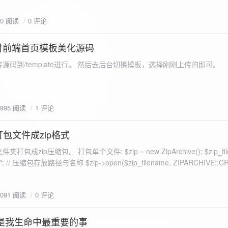
eo不适合，如果说有人能承诺让你一个全新的网站，或者本来没...
70 阅读
0 评论
付前端首页模板美化源码
源码到/template进行。 然后去后台切换模板，选择刚刚上传的即可。
1895 阅读
1 评论
打包文件成zip格式
包成zip压缩包。 打包单个文件: $zip = new ZipArchive(); $zip_fil
 $zip->open($zip_filename, ZIPARCHIVE::CREATE); // 打
go.png
为 logon2.png」,如果需要的压缩后的文件跟原文件名一样 addFile(
1091 阅读
0 评论
e("img/logon2.png),也就是原文件所在的路径 $zip-
logon2.png")); $res = $zip->close(); 打包多个文件: <?php $fileList
是我生命中最重要的事