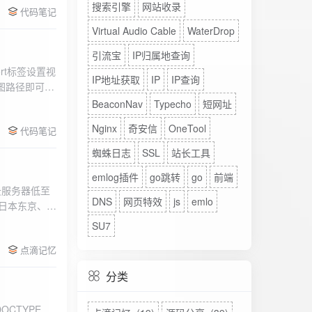
搜索引擎
网站收录
代码笔记
Virtual Audio Cable
WaterDrop
引流宝
IP归属地查询
rt标签设置视
IP地址获取
IP
IP查询
图路径即可。
BeaconNav
Typecho
短网址
Nginx
奇安信
OneTool
代码笔记
蜘蛛日志
SSL
站长工具
emlog插件
go跳转
go
前端
DNS
网页特效
js
emlo
、日本东京、美
、高防等多种
SU7
点滴记忆
分类