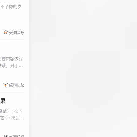
柔不了你的岁
 function
美图音乐
用函数，添加文件到
只要内容做对
关系。对于质
点滴记忆
效果
放） ②:下
到安
 分别选择两个蓝牙
点滴记忆