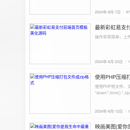
建议是做sem，s
2024年-8月-7日
9
最新彩虹易支
2024-6-23
操作非常简单，上传
2024年-6月-23日
使用PHP压缩
2024-6-12
使用PHP将文件、文件夹打
"down/".time().".zip"; // 压缩包存放路径与名称
开压缩包,没有则创建 // 参数1是要压缩的文件,参数2为压缩后,在压缩包中的文件名「这里我们把 lo
文件压缩,压缩后的文件
2024年-6月-12日
数可以改为 basenam
>addFile("img/logo.png",basename("
= array( "img/1.jpg", "img/2.jpg", ); $filename = "down/img.zip"; // 压缩包存放路径与名称 $zip = new
映画美图|爱你
2024-6-10