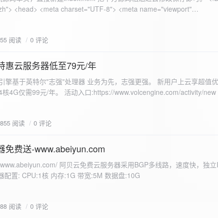
 错误
855 阅读
0 评论
nd-color: #e9f7e8; }
特惠云服务器低至79元/年
<form id="uploadForm">
 火山引擎基于英特尔"志强"处理器 业务为先，志强更强。 新用户上云享超值优
eInput" name="file" accept="image/*" required /> <button type="submit">上传文
仅需99元/年。 活动入口:https://www.volcengine.com/activity/ne
rogressFill">0%</div> </div> </div> <script> const form =
t resultDiv = document.getElementById('result'); const
3855 阅读
0 评论
tor('.progress-fill'); form.addEventListener('submit', (e) => {
if
费送-www.abeiyun.com
s://www.abeiyun.com/ 阿贝云免费云服务器采用BGP多线路，速度快，独
进度事件 xhr.upload.onprogress = function(event) { if
置: CPU:1核 内存:1G 带宽:5M 数据盘:10G
loaded / event.total) * 100;
ercentComplete + '%'; progressBar.innerHTML =
function() { if (xhr.status === 200) { const data =
788 阅读
0 评论
esultDiv.innerHTML = ` <p>上传成功！</p> <p>