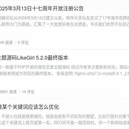
a.data.url}" target="_blank">${data.data.url}</a></p> <p>图片文件名:
025年3月13日十七周年开放注册公告
"uploaded-image" /> `; }
 吾爱破解论坛从2008年3月13日建立以来，陪伴众多坛友走过了17年艰辛而
入密界大门为基础，汇集了一大批爱好者在此栖息，今天我们依然不忘初
/p>`; } }; xhr.onerror = function() { resultDiv.innerHTML =
带领爱好者们走入密界的圣殿。 开放注册时间 为了避免由开放注册带来
'<p class="error">请求发生错误。</p>'; }; xhr.send(formData); }); </script> </body> </htm
册用户的管理。对于发现有马甲或者新注册用户从事违规行为的情况，我
836 阅读
0 评论
在您注册前，请认真阅读注册须知以及社区的总版规，以便更好地适应和
如下： 2025年3月13日 12：00-- 14：00 和 20：00 -- 22：00 
码LikeGirl 5.2.0最终版本
Girl是一款基于PHP开发的情侣恋爱主题源码 经过作者多次更新和优化，情
开源版本将成为项目的最终版本。 安装说明: Nginx+php7.3+mysql5.6 1
打开根目录下的admin文件夹 3.接着找到Config_DB.php文件 打开
息 4.请认真填写安全码 尽量设置的复杂难以猜测/ 修改密码等敏感信息
5501 阅读
14 评论
5.把压缩包中的sql上传到数据库即可，默认账号密码都是admin
做某个关键词应该怎么优化
，不是小白就是搞黑帽的，就是会抱有不切实际的期望，比如只想针对某
让这个关键词上首页或第一名，SEO并不是一蹴而就的，你一个新网站或
定的关键词上首页那是痴心妄想，seo是一项系统化工程 想针对某个词