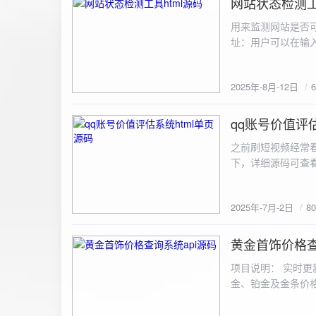
网站状态检测工
2025-8-12
用来监测网站是否可
址：用户可以在输入
证。验证通过后，网
板的网址列表中，每
2025年-8月-12日
同时也会从筛选下拉
择具体的网址进行筛
测功能： 设置监测
qq账号价值评估
2025-7-2
停止监测：点击 “
之前刷短视频经常
隔时间循环检测。点
行最多 3 次重试
行检测后，会记录
储在 logs 数
2025年-7月-2日
8
会显示所有或筛选
底部以显示最新信
黄金首饰价格查
2025-6-29
项目说明： 实时更
金、铂金及金条价
金品种实时交易数