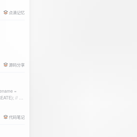
点滴记忆
源码分享
ename =
) 的第二个参
代码笔记