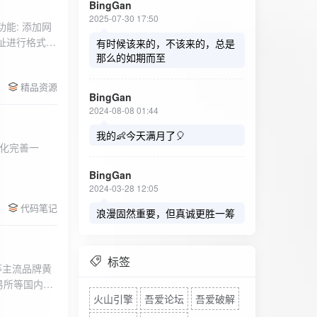
BingGan
2025-07-30 17:50
能: 添加网
址进行格式验
有时候该来的，不该来的，总是
址：在左侧面
那么的如期而至
列表中移除，
精品资源
，用户可以选
BingGan
测日志。 检
2024-08-08 01:44
秒。开始 /
设置的监测间
我的👶今天满月了🎈
化完善一
求失败，会进
每次对网址进
BingGan
日志记录会存
2024-03-28 12:05
面板的日志容器
代码笔记
自动滚动到最
浪漫固然重要，但真诚更胜一筹
标签
等主流品牌黄
易所等国内黄
火山引擎
吾爱论坛
吾爱破解
实时获取，支