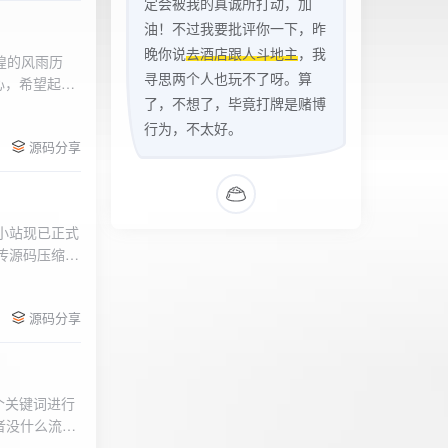
定会被我的真诚所打动，加
油！不过我要批评你一下，昨
晚你说
去酒店跟人斗地主
，我
辉煌的风雨历
寻思两个人也玩不了呀。算
心，希望起到
了，不想了，毕竟打牌是赌博
的负面影响，
l>
们会采取更加
行为，不太好。
源码分享
享受我们的社
官方论坛:
侣小站现已正式
.上传源码压缩包
后按注释提示更改
需输入安全码
源码分享
个关键词进行
者没什么流量
做排名，我的