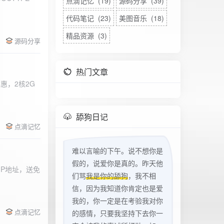
点滴记忆 (19)
源码分享 (39)
代码笔记 (23)
美图音乐 (18)
精品资源 (3)
源码分享
热门文章
惠，2核2G
w
舔狗日记
点滴记忆
难以言喻的下午。说不想你是
假的，说爱你是真的。昨天他
立IP地址，送免
们骂
我是你的舔狗
，我不相
信，因为我知道你肯定也是爱
我的，你一定是在考验我对你
点滴记忆
的感情，只要我坚持下去你一