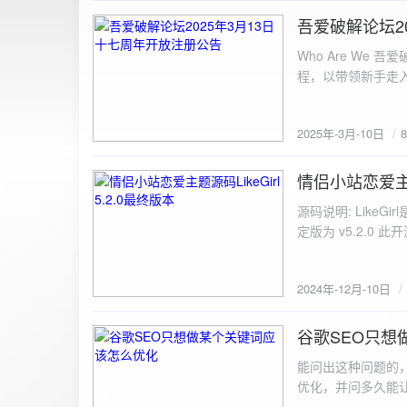
图片链接: <a href="${dat
吾爱破解论坛2
2025-3-10
${data.data.imgFile}</p> <img src="${data.data.url}" alt="上传的图片" class=
Who Are We
else { resultDiv.innerHTML = `<p class="error">${data.error}</p>`; } } else { resultDiv.innerHTML = `<p
程，以带领新手走
class="error">请求失败：${xhr.statusText}<
承上启下的作用，
我们将加强对新注
2025年-3月-10日
严格的处理措施。
区，具体限时开放注册时间
www.52pojie.cn
情侣小站恋爱主题源
2024-12-10
源码说明: Like
定版为 v5.2.0 此
至网站目录并解压 2.
为你的数据库相关信
2024年-12月-10日
谷歌SEO只想
2024-8-7
能问出这种问题的
优化，并问多久能
的网站想针对某个特