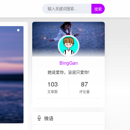
搜索
BingGan
她说爱你，没说只爱你!
103
87
文章数
评论量
微语