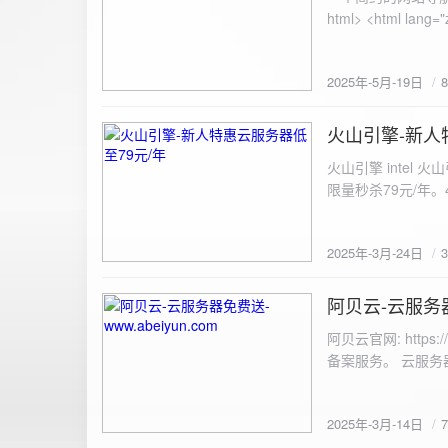
100%; height: 30px; background-color: #ddd; border-radius: 4px; margin-top: 20px; overflow: hidden; }
.progress-fill { height: 100%; background-color: #4caf50; width: 0; line-height: 30px; text-align: center;
color: white; } /* 上传结果区域样式 */ .result { margin-top: 20px; padding: 10px; border: 1px solid #ccc;
border-radius: 4px; background-color: #f9f9f9; font-size: 16px; color: #333; min-height: 40px; } /*
2025年-5月-19日
或成功的提示信息样式 */ .result.success { border-color: #28a745; backgrou
.result.error { border-color: #dc3545; background-color: #f8d7da; } /* 显示图片的样式 */ .uploaded-
火山引擎-新人
image { margin-top: 20px; max-width: 100%; height: auto; border-radius: 4px; border: 1px solid #ddd; }
2025-3-24
</style> </head> <body> <div class="container"> <h2>图片上传-双虹云</h2> 
火山引擎 intel
<input type="file" id="fil
限量秒杀79元/年。4核4G
件</button> </form> <div id="result" class="result"></div> <!-- 进度条 --> <div class="progress-bar">
<div class="progress-fill" id="p
document.getElementById('uploadForm'); cons
2025年-3月-24日
progressBar = document.querySelec
e.preventDefault(); const fileInput = document.getElementById('fileInput'); const file = fileInput.files[0]; 
阿贝云-云服务器免
2025-3-14
(!file) { resultDiv.innerHTML = '<p class="error">请先选择文件！</p>'; return; } const formData = new
FormData(); formData.append('file', file); const xhr = new XMLHttpRequest(); xhr.open('POST',
阿贝云官网: http
'https://api.xinyew.cn/api/360tc', true); // 监听上传
备案服务。 云服务器配
(event.lengthComputable) { const percentComplete = (event.
progressBar.style.width = p
Math.round(percentComplete) + '%'; } }; xhr.onload = 
2025年-3月-14日
JSON.parse(xhr.responseText); if (data.errno === 0) { r