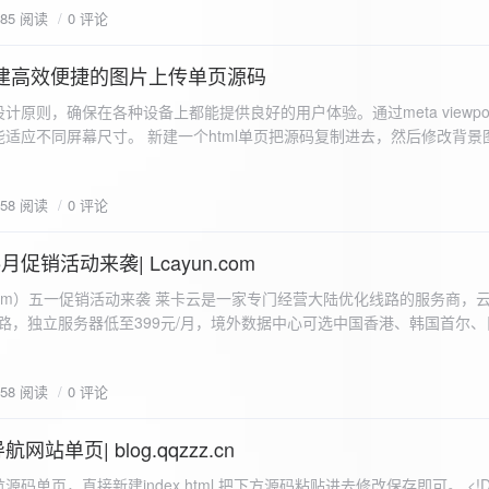
585 阅读
0 评论
I构建高效便捷的图片上传单页源码
计原则，确保在各种设备上都能提供良好的用户体验。通过meta viewpo
适应不同屏幕尺寸。 新建一个html单页把源码复制进去，然后修改背景
"> <head> <meta charset="UTF-8"> <meta name="viewport"
-scale=1.0"> <title>360图床文件上传 - 双虹云博客</title> <style> /*
658 阅读
0 评论
-size: cover; /* 保证背景图片覆盖整个视窗 */ color:
月促销活动来袭| Lcayun.com
 莱卡云是一家专门经营大陆优化线路的服务商，云服务器低至
线路，独立服务器低至399元/月，境外数据中心可选中国香港、韩国首尔
0, 0, 0, 0.1);
据中心可选枣庄、宁波、扬州、绍兴、镇江、成都等，有单线、多线BGP
务器、SSL、CDN、域名注册、域名备案等服务可供选择。 官网链接:
658 阅读
0 评论
.com/actcloud.html
站单页| blog.qqzzz.cn
ll 0.3s ease; position: relative; z-index: 2; } .main-box:hover { transform: translateY(-2px); box-shadow: 0 6px 25px rgba(0, 0, 0, 0.2); } /* 头部样式 */ .header { text-align: center; margin-bottom: 20px; padding-bottom: 15px; border-bottom: 1px solid rgba(255, 255, 255, 0.2); } .header h1 { font-size: 32px; background: linear-gradient(120deg, #2b5876 0%, #4e4376 100%); -webkit-background-clip: text; -webkit-text-fill-color: transparent; margin-bottom: 15px; } /* 提示框样式 */ .notice { background: transparent; padding: 0 25px; border-radius: 12px; margin-bottom: 15px; white-space: nowrap; overflow: hidden; text-overflow: ellipsis; } .notice p { color: #4facfe; font-size: 16px; line-height: 1; font-weight: bold; letter-spacing: 0.5px; margin: 0; } /* 流量卡领取样式 */ .flow-card, .flow-card-top { background: linear-gradient(120deg, #4facfe 0%, #00f2fe 100%); box-shadow: 0 3px 15px rgba(0, 0, 0, 0.1); border-radius: 12px; padding: 10px 15px; margin-bottom: 10px; text-align: center; position: relative; overflow: hidden; display: flex; justify-content: space-between; align-items: center; } .flow-card::before, .flow-card-top::before { content: ''; position: absolute; top: -10px; right: -10px; width: 80px; height: 80px; background: rgba(255, 255, 255, 0.1); border-radius: 50%; } .flow-card .text-content, .flow-card-top h3 { flex: 1; text-align: left; color: #ffffff; font-size: 16px; margin: 0; } .flow-card h2 { color: #ffffff; font-size: 18px; margin-bottom: 4px; font-weight: 600; } .flow-card p { color: rgba(255, 255, 255, 0.9); font-size: 14px; margin-bottom: 0; } .flow-card a, .flow-card-top a { display: inline-block; background: #ffffff; color: #2b5876; padding: 8px 0; border-radius: 50px; font-size: 15px; cursor: pointer; transition: all 0.3s ease; font-weight: 600; text-decoration: none; box-shadow: 0 4px 10px rgba(0, 0, 0, 0.1); margin: 0 5px; white-space: nowrap; width: 110px; text-align: center; } /* 所有按钮统一样式 */ .flow-card .buttons a, .flow-card-top .buttons a { background: #ffffff; color: #2b5876; } .flow-card .buttons a:hover, .flow-card-top .buttons a:hover { background: #f8f9fa; transform: translateY(-2px); box-shadow: 0 6px 15px rgba(0, 0, 0, 0.2); } .flow-card .buttons, .flow-card-top .buttons { display: flex; align-items: center; justify-content: flex-end; flex-wrap: nowrap; } .flow-card a:hover, .flow-card-top a:hover { transform: translateY(-2px); box-shadow: 0 6px 15px rgba(0, 0, 0, 0.2); background: #f8f9fa; } .flow-card-top { margin-bottom: 10px; } /* 导航网格样式 */ .nav-grid { display: grid; grid-template-columns: repeat(2, 1fr); gap: 25px; width: 100%; margin: 0 auto; padding: 0; } /* 导航项样式 */ .nav-item { background: hsl(230, 10%, 33%); border-radius: 12px; padding: 12px; text-align: center; box-shadow: none; transition: all 0.3s ease; min-height: 75px; position: relative; } .nav-item:hover { transform: none; background: hsl(230, 10%, 38%); } .nav-item a { text-decoration: none; color: inherit; display: block; text-align: center; } .nav-item h3 { color: #ffffff; font-size: 17px; margin-bottom: 8px; } .nav-item p { color: rgba(255, 255, 255, 0.9); font-size: 16px; margin-bottom: 4px; } .nav-item .status { position: absolute; bottom: -20px; left: 0; right: 0; color: #ff6b6b; font-size: 12px; text-align: center; font-weight: 500; } /* 底部导航样式 */ .float-nav { display: none; } @media (max-width: 768px) { body { padding-bottom: 20px; } .container { padding: 10px; } .main-box { padding: 15px; margin: 5px; } .header { margin-bottom: 15px; padding-bottom: 10px; } .nav-grid { gap: 15px; } .flow-card, .flow-card-top { padding: 12px; margin-bottom: 10px; flex-direction: column; } .flow-card .text-content, .flow-card-top h3 { text-align: center; margin-bottom: 12px; font-size: 16px; } .flow-card h2 { font-size: 16px; margin-bottom: 5px; text-align: center; } .flow-card p { font-size: 13px; text-align: center; padding: 0 5px; } .flow-card a, .flow-card-top a, .flow-card .buttons a, .flow-card-top .buttons a { padding: 7px 0; font-size: 14px; margin: 0 4px; width: 95px; text-align: center; background: #ffffff; color: #2b5876; } .flow-card .buttons, .flow-card-top .buttons { justify-content: center; width: 100%; margin-top: 5px; } .nav-item { padding: 12px; min-height: 70px; width: 100%; } .header h1 { font-size: 24px; } .notice p { font-size: 14px; } .copyright { padding: 10px 0; font-size: 12px; } } /* 版权信息样式 */ .copyright { text-align: center; padding: 15px 0; color: #6c757d; font-size: 13px; letter-spacing: 0.5px; width: 100%; max-width: 1200px; margin: 0 auto; } /* 弹窗样式 */ .modal-overlay { position: fixed; top: 0; left: 0; right: 0; bottom: 0; background: rgba(0, 0, 0, 0.4); display: flex; justify-content: center; align-items: center; z-index: 10000; } .modal { background: white; border: 1px solid #e9ecef; padding: 25px; border-radius: 15px; width: 90%; max-width: 3