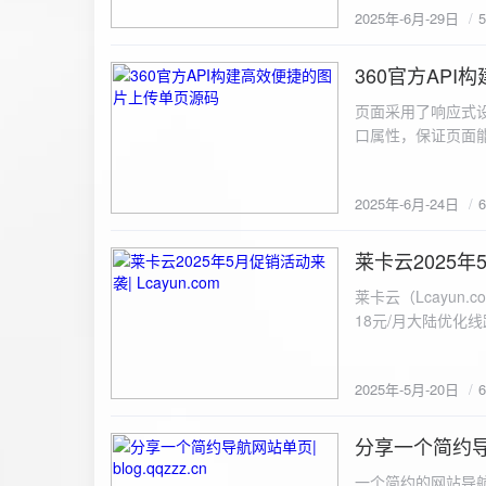
2025年-6月-29日
360官方AP
2025-6-24
页面采用了响应式设
口属性，保证页面能
<!DOCTYPE html> <html lang="zh-CN
content="width=device-width, initial
2025年-6月-24日
重置默认样式 */ * { margin: 0; padding: 0; box-sizing: border-box; } /* 设置页面的字体和添加背景图片 */
body { font-family: Arial, sans-serif; background: url('static/images/background.png') no-repeat center
center fixed; /* 使用服务器上的路径 */ background
莱卡云2025年5
2025-5-20
#333; display: flex; justify-content: center; align-items: center; min-height: 100vh; margin: 0; } /* 容器样
莱卡云（Lcayun.com）五一促销活动来袭
式 */ .container { background-color: rgba(255, 255, 255, 0.9); /* 使用半透明白色背景，以便在图片背景
18元/月大陆优化
上更清晰地显示内容 */ padding: 30px; border-radius: 8px; box-shadow: 0 4px 8px rgba(
国洛杉矶，境内数
width: 100%; max-width: 500px; text-align: center; } /* 标题样式 */ h2 { font-size: 24px; margin-bottom:
选择，更含有游戏服
20px; color: #333; } /* 文件输入框样式 */ input[type="file"] { display: block; margin: 0 auto 20px;
2025年-5月-20日
https://www.lcayun
padding: 8px; background-color: #f7f7f7; border: 1px solid #ccc; border-radius: 4px; font-size: 16px;
color: #333; } /* 按钮样式 */ button { background-color: #007BFF; color: #fff; padding: 12px 20px; font-
分享一个简约导航网
size: 16px; border: none; border-radius: 4px; cursor: pointer; transition: background-color 0.3s ease; }
2025-5-19
/* 按钮悬浮效果 */ button:hover { background-color: #0056b3; } /* 进度条样式 */ .progress-bar { width:
一个简约的网站导航源码单页，直接新建index.html 把下方源码粘贴进去修改保存即可。 <!DOCTYPE html> <html lang="zh"> <head> <meta charset="UTF-8"> <meta name="viewport" content="width=device-width, initial-scale=1.0"> <title>导航网站 -blog.qqzzz.cn</title> <meta name="keywords" content="双虹云博客"> <meta name="description" content="双虹云博客。"> <meta name="author" content="导航网站"> <meta name="robots" content="index,follow"> <meta property="og:title" content="导航网站 - "> <meta property="og:description" content="双虹云。"> <meta property="og:type" content="website"> <link rel="icon" href="https://blog.qqzzz.cn/favicon.ico" type="image/x-icon"> <link rel="shortcut icon" href="https://blog.qqzzz.cn/favicon.ico" type="image/x-icon"> <style> /* 基础样式 */ * { margin: 0; padding: 0; box-sizing: border-box; } /* 主体样式 */ body { background: #f0f2f5; font-family: 'Microsoft YaHei', -apple-system, BlinkMacSystemFont, sans-serif; margin: 0; padding: 0; min-height: 100vh; overflow-x: hidden; position: relative; display: flex; flex-direction: column; } /* 容器样式 */ .container { max-width: 1200px; margin: 0 auto; padding: 20px; flex: 1; display: flex; flex-direction: column; align-items: center; width: 100%; } /* 主盒子样式 */ .main-box { background: white; box-shadow: 0 2px 12px rgba(0, 0, 0, 0.08); border-radius: 24px; border: 1px solid #e9ecef; width: 100%; max-width: 1000px; padding: 30px; margin: 0 auto 15px; transition: a