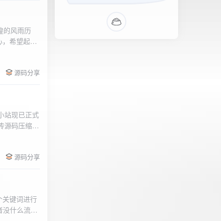
辉煌的风雨历
心，希望起到
的负面影响，
l>
们会采取更加
源码分享
享受我们的社
官方论坛:
侣小站现已正式
.上传源码压缩包
后按注释提示更改
需输入安全码
源码分享
个关键词进行
者没什么流量
做排名，我的