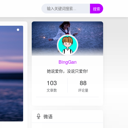
搜索
BingGan
她说爱你，没说只爱你!
103
88
文章数
评论量
微语