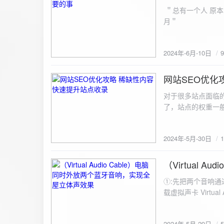
ZipArchive(); $zip->open($fil
＂总有一个人 原本
$file){ $zip->addFile($file,basename($file)); //向压缩包中添加文件 } $zip->close(); //关闭压缩包 打包某
月＂
个文件夹（包含子文件夹）: 
addFileToZip($path, $zip) { $handler = opendir($path);
(($filename = readdir($handler)) !== false)
2024年-6月-10日
为'.'和‘..’，不要对他们进行操作 if (is_dir($path . "/" . $fi
归 addFileToZip($path . "/" . $filename, $zip); } else { //将文件加入zip对象 $zip->addFile($path . "/" .
网站SEO优化
$filename); } } } } $zip = new ZipArchive(); $zip_filename = "down/files.zip"; // 压缩包存放路径与名称
2024-5-30
$zip->open($zi
对于很多站点面临
压缩包中 addFileToZi
了，站点的权重一
量一般的站点，内
2024年-5月-30日
（Virtual
2024-5-29
①:先把两个音响通
载虚拟声卡 Virtua
装目录下，双击打开 aud
音响 ⑤:点击 start 就可以听效果了。 最好是选择蓝牙延迟较低的、或者同款的蓝牙音箱。 原理大概是使
2024年-5月-29日