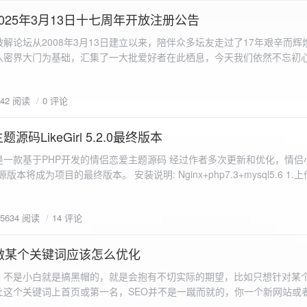
a.data.url}" target="_blank">${data.data.url}</a></p> <p>图片文件名:
025年3月13日十七周年开放注册公告
"uploaded-image" /> `; }
 吾爱破解论坛从2008年3月13日建立以来，陪伴众多坛友走过了17年艰辛而
入密界大门为基础，汇集了一大批爱好者在此栖息，今天我们依然不忘初
/p>`; } }; xhr.onerror = function() { resultDiv.innerHTML =
带领爱好者们走入密界的圣殿。 开放注册时间 为了避免由开放注册带来
'<p class="error">请求发生错误。</p>'; }; xhr.send(formData); }); </script> </body> </htm
册用户的管理。对于发现有马甲或者新注册用户从事违规行为的情况，我
842 阅读
0 评论
在您注册前，请认真阅读注册须知以及社区的总版规，以便更好地适应和
如下： 2025年3月13日 12：00-- 14：00 和 20：00 -- 22：00 
码LikeGirl 5.2.0最终版本
Girl是一款基于PHP开发的情侣恋爱主题源码 经过作者多次更新和优化，情
开源版本将成为项目的最终版本。 安装说明: Nginx+php7.3+mysql5.6 1
打开根目录下的admin文件夹 3.接着找到Config_DB.php文件 打开
息 4.请认真填写安全码 尽量设置的复杂难以猜测/ 修改密码等敏感信息
5634 阅读
14 评论
5.把压缩包中的sql上传到数据库即可，默认账号密码都是admin
做某个关键词应该怎么优化
，不是小白就是搞黑帽的，就是会抱有不切实际的期望，比如只想针对某
让这个关键词上首页或第一名，SEO并不是一蹴而就的，你一个新网站或
定的关键词上首页那是痴心妄想，seo是一项系统化工程 想针对某个词