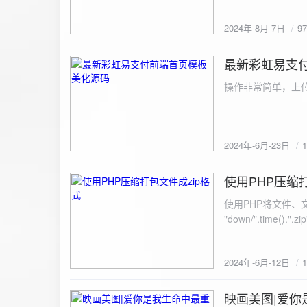
建议是做sem，s
2024年-8月-7日
9
最新彩虹易支
2024-6-23
操作非常简单，上传
2024年-6月-23日
使用PHP压缩
2024-6-12
使用PHP将文件、文件夹打
"down/".time().".zip"; // 压缩包存放路径与名称
开压缩包,没有则创建 // 参数1是要压缩的文件,参数2为压缩后,在压缩包中的文件名「这里我们把 lo
文件压缩,压缩后的文件
2024年-6月-12日
数可以改为 basenam
>addFile("img/logo.png",basename("
= array( "img/1.jpg", "img/2.jpg", ); $filename = "down/img.zip"; // 压缩包存放路径与名称 $zip = new
映画美图|爱你
2024-6-10