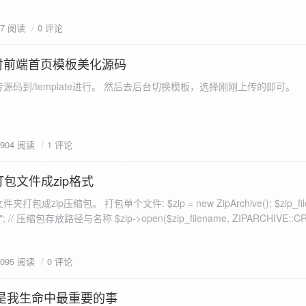
eo不适合，如果说有人能承诺让你一个全新的网站，或者本来没...
77 阅读
0 评论
付前端首页模板美化源码
源码到/template进行。 然后去后台切换模板，选择刚刚上传的即可。
1904 阅读
1 评论
打包文件成zip格式
包成zip压缩包。 打包单个文件: $zip = new ZipArchive(); $zip_fil
 $zip->open($zip_filename, ZIPARCHIVE::CREATE); // 打
go.png
为 logon2.png」,如果需要的压缩后的文件跟原文件名一样 addFile(
1095 阅读
0 评论
e("img/logon2.png),也就是原文件所在的路径 $zip-
logon2.png")); $res = $zip->close(); 打包多个文件: <?php $fileList
是我生命中最重要的事