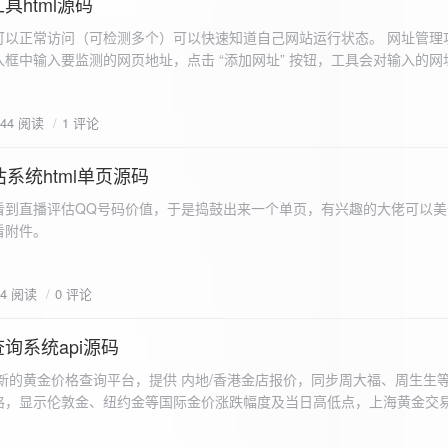
具html源码
以正常访问（可检测多个）可以快速知道自己网站运行状态。 网址管理功
框中输入要监测的网页地址，点击 “添加网址” 按钮，工具会对输入的网
址会被添加到左侧面板的列表中，并且列表项后有 “删除” 按钮。删除网
个网址后面都有一个 “删除” 按钮，点击该按钮可以将对应的网址从监测
644 阅读
1 评论
框中移除该网址选项。筛选网址：右侧面板有一个 “筛选网址” 的下拉框
选，只显示该网址的监测日志，也可以选择 “全部” 来显示所有网址的监
间隔：用户可以在输入框中设置监测间隔时间（单位为秒），默认值为 60 
系统html单页源码
开始监测” 按钮，工具会立即对所有已添加的网址进行一次检测，之后按照
看到直播评估QQ号码价值，于是捣鼓出来一个单页，有兴趣的大佬可以美
击 “停止监测” 按钮可停止监测。重试机制：在进行网址检测时，如果请
下，详细源码可查看附件。
，若重试后仍失败，则记录错误日志。日志记录与显示功能。 日志记录： 
网址的状态（正常或异常）、响应时间、时间戳以及错误信息（若有）。
组中，当日志数量超过 1000 条时，会移除最早的日志记录。日志显示：右侧
04 阅读
0 评论
后的监测日志，正常状态的日志为黑色，异常状态的日志为红色。日志会
息。
询系统api源码
新的黄金价格查询平台，提供 内地/香港金店报价，同步周大福、周生生
格，显示伦敦金、纽约金等国际金价涨跌幅度及当日高低点，上海黄金交
据，通过动态图表直观展示黄金价格趋势变化，所有数据均从第三方API
持移动端自适应显示。 index.html部分 !DOCTYPE html...