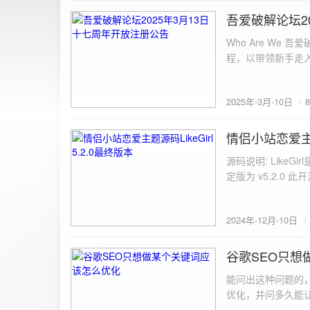
图片链接: <a href="${dat
吾爱破解论坛2
2025-3-10
${data.data.imgFile}</p> <img src="${data.data.url}" alt="上传的图片" class=
Who Are We
else { resultDiv.innerHTML = `<p class="error">${data.error}</p>`; } } else { resultDiv.innerHTML = `<p
程，以带领新手走
class="error">请求失败：${xhr.statusText}<
承上启下的作用，
我们将加强对新注
2025年-3月-10日
严格的处理措施。
区，具体限时开放注册时间
www.52pojie.cn
情侣小站恋爱主题源
2024-12-10
源码说明: Like
定版为 v5.2.0 此
至网站目录并解压 2.
为你的数据库相关信
2024年-12月-10日
谷歌SEO只想
2024-8-7
能问出这种问题的
优化，并问多久能
的网站想针对某个特