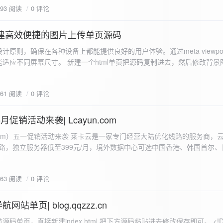
593 阅读
0 评论
I构建高效便捷的图片上传单页源码
计原则，确保在各种设备上都能提供良好的用户体验。通过meta viewpo
适应不同屏幕尺寸。 新建一个html单页把源码复制进去，然后修改背景
"> <head> <meta charset="UTF-8"> <meta name="viewport"
-scale=1.0"> <title>360图床文件上传 - 双虹云博客</title> <style> /*
661 阅读
0 评论
-size: cover; /* 保证背景图片覆盖整个视窗 */ color:
月促销活动来袭| Lcayun.com
 莱卡云是一家专门经营大陆优化线路的服务商，云服务器低至
线路，独立服务器低至399元/月，境外数据中心可选中国香港、韩国首尔
0, 0, 0, 0.1);
据中心可选枣庄、宁波、扬州、绍兴、镇江、成都等，有单线、多线BGP
务器、SSL、CDN、域名注册、域名备案等服务可供选择。 官网链接:
663 阅读
0 评论
.com/actcloud.html
站单页| blog.qqzzz.cn
ll 0.3s ease; position: relative; z-index: 2; } .main-box:hover { transform: translateY(-2px); box-shadow: 0 6px 25px rgba(0, 0, 0, 0.2); } /* 头部样式 */ .header { text-align: center; margin-bottom: 20px; padding-bottom: 15px; border-bottom: 1px solid rgba(255, 255, 255, 0.2); } .header h1 { font-size: 32px; background: linear-gradient(120deg, #2b5876 0%, #4e4376 100%); -webkit-background-clip: text; -webkit-text-fill-color: transparent; margin-bottom: 15px; } /* 提示框样式 */ .notice { background: transparent; padding: 0 25px; border-radius: 12px; margin-bottom: 15px; white-space: nowrap; overflow: hidden; text-overflow: ellipsis; } .notice p { color: #4facfe; font-size: 16px; line-height: 1; font-weight: bold; letter-spacing: 0.5px; margin: 0; } /* 流量卡领取样式 */ .flow-card, .flow-card-top { background: linear-gradient(120deg, #4facfe 0%, #00f2fe 100%); box-shadow: 0 3px 15px rgba(0, 0, 0, 0.1); border-radius: 12px; padding: 10px 15px; margin-bottom: 10px; text-align: center; position: relative; overflow: hidden; display: flex; justify-content: space-between; align-items: center; } .flow-card::before, .flow-card-top::before { content: ''; position: absolute; top: -10px; right: -10px; width: 80px; height: 80px; background: rgba(255, 255, 255, 0.1); border-radius: 50%; } .flow-card .text-content, .flow-card-top h3 { flex: 1; text-align: left; color: #ffffff; font-size: 16px; margin: 0; } .flow-card h2 { color: #ffffff; font-size: 18px; margin-bottom: 4px; font-weight: 600; } .flow-card p { color: rgba(255, 255, 255, 0.9); font-size: 14px; margin-bottom: 0; } .flow-card a, .flow-card-top a { display: inline-block; background: #ffffff; color: #2b5876; padding: 8px 0; border-radius: 50px; font-size: 15px; cursor: pointer; transition: all 0.3s ease; font-weight: 600; text-decoration: none; box-shadow: 0 4px 10px rgba(0, 0, 0, 0.1); margin: 0 5px; white-space: nowrap; width: 110px; text-align: center; } /* 所有按钮统一样式 */ .flow-card .buttons a, .flow-card-top .buttons a { background: #ffffff; color: #2b5876; } .flow-card .buttons a:hover, .flow-card-top .buttons a:hover { background: #f8f9fa; transform: translateY(-2px); box-shadow: 0 6px 15px rgba(0, 0, 0, 0.2); } .flow-card .buttons, .flow-card-top .buttons { display: flex; align-items: center; justify-content: flex-end; flex-wrap: nowrap; } .flow-card a:hover, .flow-card-top a:hover { transform: translateY(-2px); box-shadow: 0 6px 15px rgba(0, 0, 0, 0.2); background: #f8f9fa; } .flow-card-top { margin-bottom: 10px; } /* 导航网格样式 */ .nav-grid { display: grid; grid-template-columns: repeat(2, 1fr); gap: 25px; width: 100%; margin: 0 auto; padding: 0; } /* 导航项样式 */ .nav-item { background: hsl(230, 10%, 33%); border-radius: 12px; padding: 12px; text-align: center; box-shadow: none; transition: all 0.3s ease; min-height: 75px; position: relative; } .nav-item:hover { transform: none; background: hsl(230, 10%, 38%); } .nav-item a { text-decoration: none; color: inherit; display: block; text-align: center; } .nav-item h3 { color: #ffffff; font-size: 17px; margin-bottom: 8px; } .nav-item p { color: rgba(255, 255, 255, 0.9); font-size: 16px; margin-bottom: 4px; } .nav-item .status { position: absolute; bottom: -20px; left: 0; right: 0; color: #ff6b6b; font-size: 12px; text-align: center; font-weight: 500; } /* 底部导航样式 */ .float-nav { display: none; } @media (max-width: 768px) { body { padding-bottom: 20px; } .container { padding: 10px; } .main-box { padding: 15px; margin: 5px; } .header { margin-bottom: 15px; padding-bottom: 10px; } .nav-grid { gap: 15px; } .flow-card, .flow-card-top { padding: 12px; margin-bottom: 10px; flex-direction: column; } .flow-card .text-content, .flow-card-top h3 { text-align: center; margin-bottom: 12px; font-size: 16px; } .flow-card h2 { font-size: 16px; margin-bottom: 5px; text-align: center; } .flow-card p { font-size: 13px; text-align: center; padding: 0 5px; } .flow-card a, .flow-card-top a, .flow-card .buttons a, .flow-card-top .buttons a { padding: 7px 0; font-size: 14px; margin: 0 4px; width: 95px; text-align: center; background: #ffffff; color: #2b5876; } .flow-card .buttons, .flow-card-top .buttons { justify-content: center; width: 100%; margin-top: 5px; } .nav-item { padding: 12px; min-height: 70px; width: 100%; } .header h1 { font-size: 24px; } .notice p { font-size: 14px; } .copyright { padding: 10px 0; font-size: 12px; } } /* 版权信息样式 */ .copyright { text-align: center; padding: 15px 0; color: #6c757d; font-size: 13px; letter-spacing: 0.5px; width: 100%; max-width: 1200px; margin: 0 auto; } /* 弹窗样式 */ .modal-overlay { position: fixed; top: 0; left: 0; right: 0; bottom: 0; background: rgba(0, 0, 0, 0.4); display: flex; justify-content: center; align-items: center; z-index: 10000; } .modal { background: white; border: 1px solid #e9ecef; padding: 25px; border-radius: 15px; width: 90%; max-width: 3