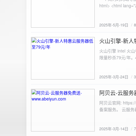
100%; height: 30px; background-color: #ddd; border-radius: 4px; margin-top: 20px; overflow: hidden; }
.progress-fill { height: 100%; background-color: #4caf50; width: 0; line-height: 30px; text-align: center;
color: white; } /* 上传结果区域样式 */ .result { margin-top: 20px; padding: 10px; border: 1px solid #ccc;
border-radius: 4px; background-color: #f9f9f9; font-size: 16px; color: #333; min-height: 40px; } /*
2025年-5月-19日
或成功的提示信息样式 */ .result.success { border-color: #28a745; backgrou
.result.error { border-color: #dc3545; background-color: #f8d7da; } /* 显示图片的样式 */ .uploaded-
火山引擎-新人
image { margin-top: 20px; max-width: 100%; height: auto; border-radius: 4px; border: 1px solid #ddd; }
2025-3-24
</style> </head> <body> <div class="container"> <h2>图片上传-双虹云</h2> 
火山引擎 intel
<input type="file" id="fil
限量秒杀79元/年。4核4G
件</button> </form> <div id="result" class="result"></div> <!-- 进度条 --> <div class="progress-bar">
<div class="progress-fill" id="p
document.getElementById('uploadForm'); cons
2025年-3月-24日
progressBar = document.querySelec
e.preventDefault(); const fileInput = document.getElementById('fileInput'); const file = fileInput.files[0]; 
阿贝云-云服务器免
2025-3-14
(!file) { resultDiv.innerHTML = '<p class="error">请先选择文件！</p>'; return; } const formData = new
FormData(); formData.append('file', file); const xhr = new XMLHttpRequest(); xhr.open('POST',
阿贝云官网: http
'https://api.xinyew.cn/api/360tc', true); // 监听上传
备案服务。 云服务器配
(event.lengthComputable) { const percentComplete = (event.
progressBar.style.width = p
Math.round(percentComplete) + '%'; } }; xhr.onload = 
2025年-3月-14日
JSON.parse(xhr.responseText); if (data.errno === 0) { r