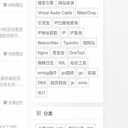
搜索引擎
网站收录
代码笔记
Virtual Audio Cable
WaterDrop
引流宝
IP归属地查询
rt标签设置视
IP地址获取
IP
IP查询
图路径即可。
BeaconNav
Typecho
短网址
Nginx
奇安信
OneTool
代码笔记
蜘蛛日志
SSL
站长工具
emlog插件
go跳转
go
前端
DNS
网页特效
js
emlo
、日本东京、美
、高防等多种
SU7
点滴记忆
分类