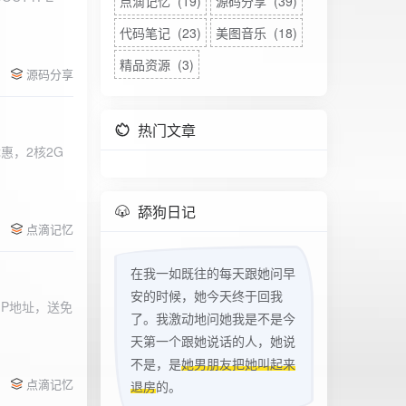
点滴记忆 (19)
源码分享 (39)
代码笔记 (23)
美图音乐 (18)
精品资源 (3)
源码分享
热门文章
惠，2核2G
w
舔狗日记
点滴记忆
在我一如既往的每天跟她问早
安的时候，她今天终于回我
立IP地址，送免
了。我激动地问她我是不是今
天第一个跟她说话的人，她说
不是，是
她男朋友把她叫起来
点滴记忆
退房
的。