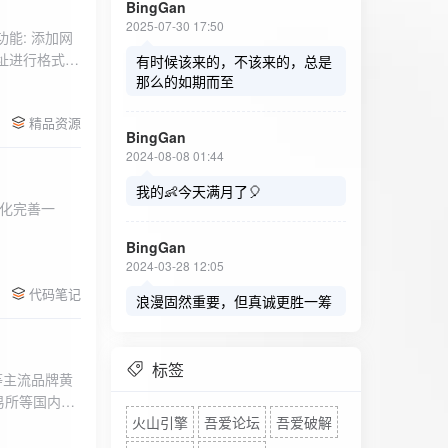
BingGan
2025-07-30 17:50
能: 添加网
址进行格式验
有时候该来的，不该来的，总是
址：在左侧面
那么的如期而至
列表中移除，
精品资源
，用户可以选
BingGan
测日志。 检
2024-08-08 01:44
秒。开始 /
设置的监测间
我的👶今天满月了🎈
化完善一
求失败，会进
每次对网址进
BingGan
日志记录会存
2024-03-28 12:05
面板的日志容器
代码笔记
自动滚动到最
浪漫固然重要，但真诚更胜一筹
标签
等主流品牌黄
易所等国内黄
火山引擎
吾爱论坛
吾爱破解
实时获取，支