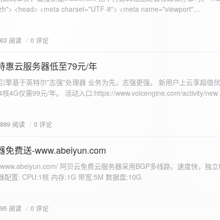
 错误
863 阅读
0 评论
nd-color: #e9f7e8; }
特惠云服务器低至79元/年
<form id="uploadForm">
 火山引擎基于英特尔"志强"处理器 业务为先，志强更强。 新用户上云享超值优
eInput" name="file" accept="image/*" required /> <button type="submit">上传文
仅需99元/年。 活动入口:https://www.volcengine.com/activity/ne
rogressFill">0%</div> </div> </div> <script> const form =
t resultDiv = document.getElementById('result'); const
3889 阅读
0 评论
tor('.progress-fill'); form.addEventListener('submit', (e) => {
if
费送-www.abeiyun.com
s://www.abeiyun.com/ 阿贝云免费云服务器采用BGP多线路，速度快，独
进度事件 xhr.upload.onprogress = function(event) { if
置: CPU:1核 内存:1G 带宽:5M 数据盘:10G
loaded / event.total) * 100;
ercentComplete + '%'; progressBar.innerHTML =
function() { if (xhr.status === 200) { const data =
795 阅读
0 评论
esultDiv.innerHTML = ` <p>上传成功！</p> <p>