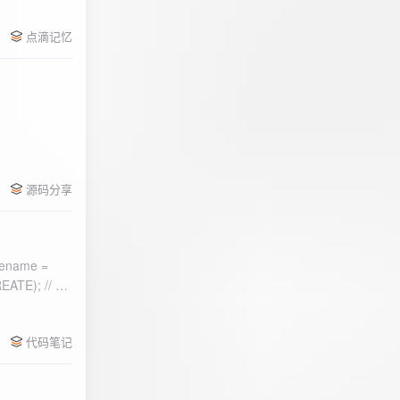
点滴记忆
源码分享
ename =
) 的第二个参
代码笔记