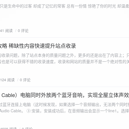
ename,ZipArchive::CREATE); //打开压缩包 //遍历文件 foreach($fileList as
只是生命中的过客 却成了记忆的常客 总有一份情 惊艳了你的时光 却温
<?php /** * @param $path 文件夹路径 * @param $zip zip 对象 */
 //打开当前文件夹由$path指定。 while
 { if ($filename != "." && $filename != "..") { //文件夹文件名字
941 阅读
0 评论
lename)) { // 如果读取的某个对象是文件夹，则递
攻略 稀缺性内容快速提升站点收录
p_filename, ZIPARCHIVE::CREATE); // 打开压缩包,没有则创建 //调
的收录问题，除了站点本身的质量问题之外，更多的还是出在了内容上；
p("img",$zip);
般也是可以获得不错的收录速度，收录和网站的质量并不是一个绝对性的
容又不得要领，自然收录上就会有比较大的问题。
1124 阅读
0 评论
 Audio Cable）电脑同时外放两个蓝牙音响，实现全屋立体声
过蓝牙连接上电脑（这时候发现，如果选择一个音频输出，无法两个同时播
l Audio Cable。 ③:安装，安装成功后，在音频输出会显示一个line1。选择它 ④:找
iorepeater.exe 两次 （双开） wave in 都选择 line1 wave out
54608 阅读
0 评论