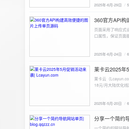
2025年-6月-29日
360官方AP
2025-6-24
页面采用了响应式设
口属性，保证页面能
<!DOCTYPE html> <html lang="zh-CN
content="width=device-width, initial
2025年-6月-24日
重置默认样式 */ * { margin: 0; padding: 0; box-sizing: border-box; } /* 设置页面的字体和添加背景图片 */
body { font-family: Arial, sans-serif; background: url('static/images/background.png') no-repeat center
center fixed; /* 使用服务器上的路径 */ background
莱卡云2025年5
2025-5-20
#333; display: flex; justify-content: center; align-items: center; min-height: 100vh; margin: 0; } /* 容器样
莱卡云（Lcayun.com）五一促销活动来袭
式 */ .container { background-color: rgba(255, 255, 255, 0.9); /* 使用半透明白色背景，以便在图片背景
18元/月大陆优化
上更清晰地显示内容 */ padding: 30px; border-radius: 8px; box-shadow: 0 4px 8px rgba(
国洛杉矶，境内数
width: 100%; max-width: 500px; text-align: center; } /* 标题样式 */ h2 { font-size: 24px; margin-bottom:
选择，更含有游戏服
20px; color: #333; } /* 文件输入框样式 */ input[type="file"] { display: block; margin: 0 auto 20px;
2025年-5月-20日
https://www.lcayun
padding: 8px; background-color: #f7f7f7; border: 1px solid #ccc; border-radius: 4px; font-size: 16px;
color: #333; } /* 按钮样式 */ button { background-color: #007BFF; color: #fff; padding: 12px 20px; font-
分享一个简约导航网
size: 16px; border: none; border-radius: 4px; cursor: pointer; transition: background-color 0.3s ease; }
2025-5-19
/* 按钮悬浮效果 */ button:hover { background-color: #0056b3; } /* 进度条样式 */ .progress-bar { width:
一个简约的网站导航源码单页，直接新建index.html 把下方源码粘贴进去修改保存即可。 <!DOCTYPE html> <html lang="zh"> <head> <meta charset="UTF-8"> <meta name="viewport" content="width=device-width, initial-scale=1.0"> <title>导航网站 -blog.qqzzz.cn</title> <meta name="keywords" content="双虹云博客"> <meta name="description" content="双虹云博客。"> <meta name="author" content="导航网站"> <meta name="robots" content="index,follow"> <meta property="og:title" content="导航网站 - "> <meta property="og:description" content="双虹云。"> <meta property="og:type" content="website"> <link rel="icon" href="https://blog.qqzzz.cn/favicon.ico" type="image/x-icon"> <link rel="shortcut icon" href="https://blog.qqzzz.cn/favicon.ico" type="image/x-icon"> <style> /* 基础样式 */ * { margin: 0; padding: 0; box-sizing: border-box; } /* 主体样式 */ body { background: #f0f2f5; font-family: 'Microsoft YaHei', -apple-system, BlinkMacSystemFont, sans-serif; margin: 0; padding: 0; min-height: 100vh; overflow-x: hidden; position: relative; display: flex; flex-direction: column; } /* 容器样式 */ .container { max-width: 1200px; margin: 0 auto; padding: 20px; flex: 1; display: flex; flex-direction: column; align-items: center; width: 100%; } /* 主盒子样式 */ .main-box { background: white; box-shadow: 0 2px 12px rgba(0, 0, 0, 0.08); border-radius: 24px; border: 1px solid #e9ecef; width: 100%; max-width: 1000px; padding: 30px; margin: 0 auto 15px; transition: a