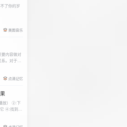
柔不了你的岁
 function
美图音乐
用函数，添加文件到
只要内容做对
关系。对于质
点滴记忆
效果
放） ②:下
到安
 分别选择两个蓝牙
点滴记忆