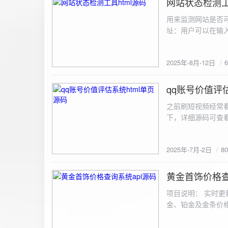
网站状态检测工
2025-8-12
用来监测网站是否可
址：用户可以在输入
证。验证通过后，网
板的网址列表中，每
2025年-8月-12日
同时也会从筛选下拉
择具体的网址进行筛
测功能： 设置监测
qq账号价值评估
2025-7-2
停止监测：点击 “
之前刷短视频经常
隔时间循环检测。点
行最多 3 次重试
行检测后，会记录
储在 logs 数
2025年-7月-2日
8
会显示所有或筛选
底部以显示最新信
黄金首饰价格查
2025-6-29
项目说明： 实时更
金、铂金及金条价
金品种实时交易数