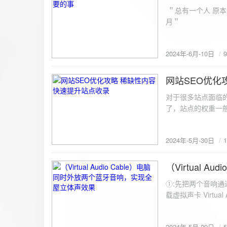
ZipArchive(); $zip->open($fil
＂总有一个人 原本
$file){ $zip->addFile($file,basename($file)); //向压缩包中添加文件 } $zip->close(); //关闭压缩包 打包某
月＂
个文件夹（包含子文件夹）: 
addFileToZip($path, $zip) { $handler = opendir($path);
(($filename = readdir($handler)) !== false)
2024年-6月-10日
为'.'和‘..’，不要对他们进行操作 if (is_dir($path . "/" . $fi
归 addFileToZip($path . "/" . $filename, $zip); } else { //将文件加入zip对象 $zip->addFile($path . "/" .
网站SEO优化
$filename); } } } } $zip = new ZipArchive(); $zip_filename = "down/files.zip"; // 压缩包存放路径与名称
2024-5-30
$zip->open($zi
对于很多站点面临
压缩包中 addFileToZi
了，站点的权重一
量一般的站点，内
2024年-5月-30日
（Virtual
2024-5-29
①:先把两个音响通
载虚拟声卡 Virtua
装目录下，双击打开 aud
音响 ⑤:点击 start 就可以听效果了。 最好是选择蓝牙延迟较低的、或者同款的蓝牙音箱。 原理大概是使
2024年-5月-29日