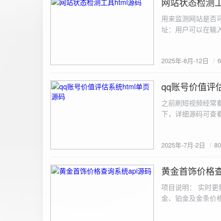
网站状态检测工
2025-8-12
用来监测网站是否可
址：用户可以在输入
证。验证通过后，网
板的网址列表中，每
2025年-8月-12日
同时也会从筛选下拉
择具体的网址进行筛
测功能： 设置监测
qq账号价值评估
2025-7-2
停止监测：点击 “
之前刷短视频经常
隔时间循环检测。点
行最多 3 次重试
行检测后，会记录
储在 logs 数
2025年-7月-2日
8
会显示所有或筛选
底部以显示最新信
黄金首饰价格查
2025-6-29
项目说明： 实时更
金、铂金及金条价
金品种实时交易数