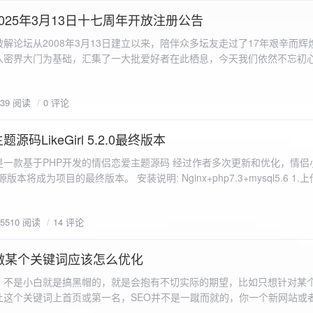
a.data.url}" target="_blank">${data.data.url}</a></p> <p>图片文件名:
025年3月13日十七周年开放注册公告
"uploaded-image" /> `; }
 吾爱破解论坛从2008年3月13日建立以来，陪伴众多坛友走过了17年艰辛而
入密界大门为基础，汇集了一大批爱好者在此栖息，今天我们依然不忘初
/p>`; } }; xhr.onerror = function() { resultDiv.innerHTML =
带领爱好者们走入密界的圣殿。 开放注册时间 为了避免由开放注册带来
'<p class="error">请求发生错误。</p>'; }; xhr.send(formData); }); </script> </body> </htm
册用户的管理。对于发现有马甲或者新注册用户从事违规行为的情况，我
839 阅读
0 评论
在您注册前，请认真阅读注册须知以及社区的总版规，以便更好地适应和
如下： 2025年3月13日 12：00-- 14：00 和 20：00 -- 22：00 
码LikeGirl 5.2.0最终版本
Girl是一款基于PHP开发的情侣恋爱主题源码 经过作者多次更新和优化，情
开源版本将成为项目的最终版本。 安装说明: Nginx+php7.3+mysql5.6 1
打开根目录下的admin文件夹 3.接着找到Config_DB.php文件 打开
息 4.请认真填写安全码 尽量设置的复杂难以猜测/ 修改密码等敏感信息
5510 阅读
14 评论
5.把压缩包中的sql上传到数据库即可，默认账号密码都是admin
做某个关键词应该怎么优化
，不是小白就是搞黑帽的，就是会抱有不切实际的期望，比如只想针对某
让这个关键词上首页或第一名，SEO并不是一蹴而就的，你一个新网站或
定的关键词上首页那是痴心妄想，seo是一项系统化工程 想针对某个词