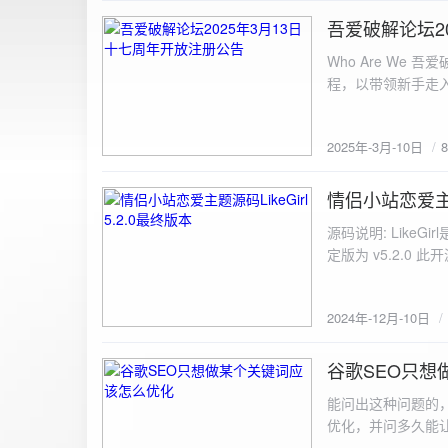
图片链接: <a href="${dat
吾爱破解论坛2
2025-3-10
${data.data.imgFile}</p> <img src="${data.data.url}" alt="上传的图片" class=
Who Are We
else { resultDiv.innerHTML = `<p class="error">${data.error}</p>`; } } else { resultDiv.innerHTML = `<p
程，以带领新手走
class="error">请求失败：${xhr.statusText}<
承上启下的作用，
我们将加强对新注
2025年-3月-10日
严格的处理措施。
区，具体限时开放注册时间
www.52pojie.cn
情侣小站恋爱主题源
2024-12-10
源码说明: Like
定版为 v5.2.0 此
至网站目录并解压 2.
为你的数据库相关信
2024年-12月-10日
谷歌SEO只想
2024-8-7
能问出这种问题的
优化，并问多久能
的网站想针对某个特