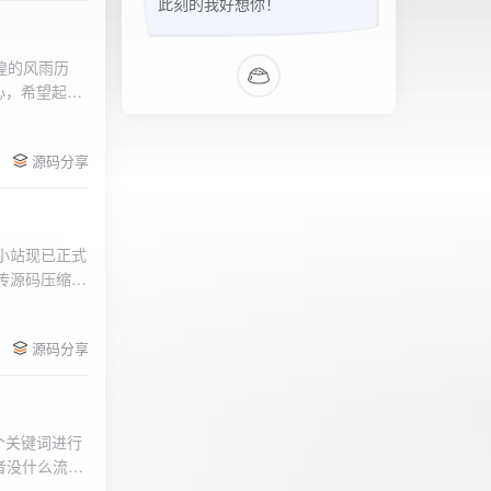
此刻的我好想你！
辉煌的风雨历
心，希望起到
的负面影响，
l>
们会采取更加
源码分享
享受我们的社
官方论坛:
侣小站现已正式
.上传源码压缩包
后按注释提示更改
需输入安全码
源码分享
个关键词进行
者没什么流量
做排名，我的