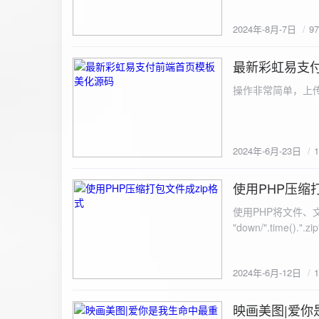
建议是做sem，s
2024年-8月-7日
9
最新彩虹易支
2024-6-23
操作非常简单，上传
2024年-6月-23日
使用PHP压缩
2024-6-12
使用PHP将文件、文件夹打
"down/".time().".zip"; // 压缩包存放路径与名称
开压缩包,没有则创建 // 参数1是要压缩的文件,参数2为压缩后,在压缩包中的文件名「这里我们把 lo
文件压缩,压缩后的文件
2024年-6月-12日
数可以改为 basenam
>addFile("img/logo.png",basename("
= array( "img/1.jpg", "img/2.jpg", ); $filename = "down/img.zip"; // 压缩包存放路径与名称 $zip = new
映画美图|爱你
2024-6-10