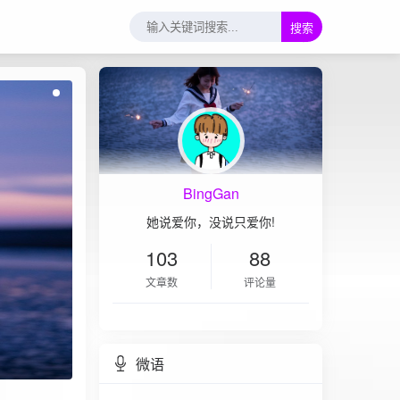
搜索
BingGan
她说爱你，没说只爱你!
103
88
文章数
评论量
微语