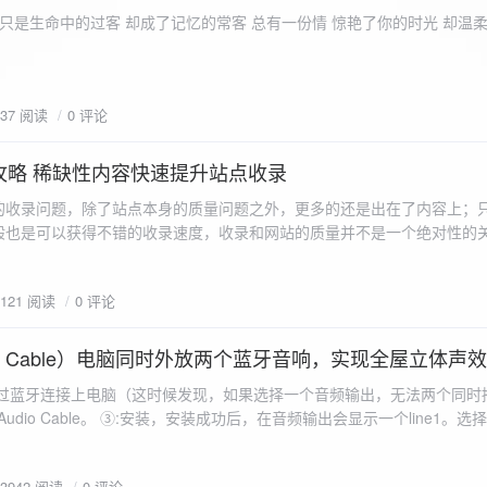
ename,ZipArchive::CREATE); //打开压缩包 //遍历文件 foreach($fileList as
只是生命中的过客 却成了记忆的常客 总有一份情 惊艳了你的时光 却温
<?php /** * @param $path 文件夹路径 * @param $zip zip 对象 */
 //打开当前文件夹由$path指定。 while
 { if ($filename != "." && $filename != "..") { //文件夹文件名字
937 阅读
0 评论
lename)) { // 如果读取的某个对象是文件夹，则递
攻略 稀缺性内容快速提升站点收录
p_filename, ZIPARCHIVE::CREATE); // 打开压缩包,没有则创建 //调
的收录问题，除了站点本身的质量问题之外，更多的还是出在了内容上；
p("img",$zip);
般也是可以获得不错的收录速度，收录和网站的质量并不是一个绝对性的
容又不得要领，自然收录上就会有比较大的问题。
1121 阅读
0 评论
 Audio Cable）电脑同时外放两个蓝牙音响，实现全屋立体声
过蓝牙连接上电脑（这时候发现，如果选择一个音频输出，无法两个同时播
l Audio Cable。 ③:安装，安装成功后，在音频输出会显示一个line1。选择它 ④:找
iorepeater.exe 两次 （双开） wave in 都选择 line1 wave out
53942 阅读
0 评论