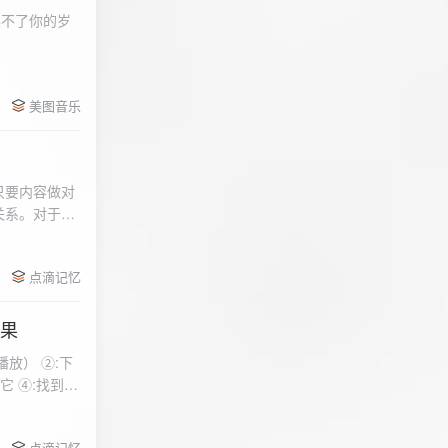
柔不了你的岁
 function
美图音乐
用函数，添加文件到
只要内容做对
关系。对于质
点滴记忆
效果
放） ②:下
到安
 分别选择两个蓝牙
点滴记忆