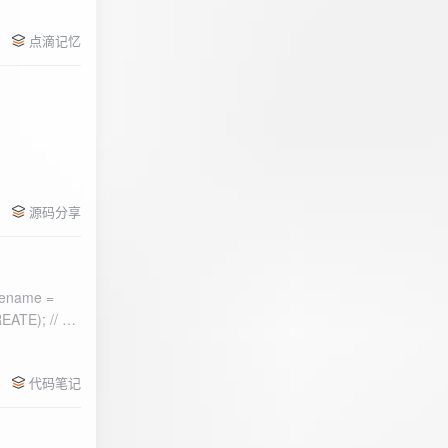
点滴记忆
源码分享
ename =
) 的第二个参
代码笔记