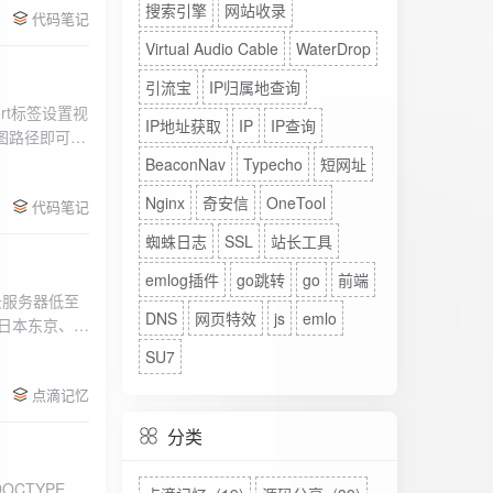
搜索引擎
网站收录
代码笔记
Virtual Audio Cable
WaterDrop
引流宝
IP归属地查询
rt标签设置视
IP地址获取
IP
IP查询
图路径即可。
BeaconNav
Typecho
短网址
Nginx
奇安信
OneTool
代码笔记
蜘蛛日志
SSL
站长工具
emlog插件
go跳转
go
前端
DNS
网页特效
js
emlo
、日本东京、美
、高防等多种
SU7
点滴记忆
分类