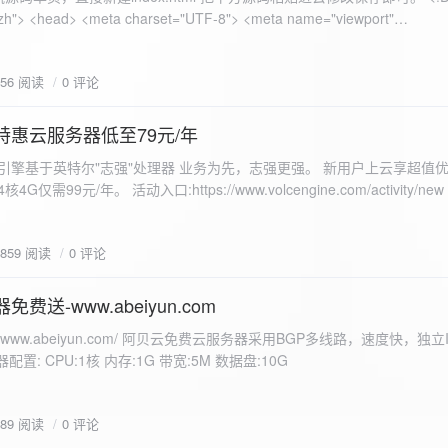
 错误
856 阅读
0 评论
nd-color: #e9f7e8; }
特惠云服务器低至79元/年
<form id="uploadForm">
 火山引擎基于英特尔"志强"处理器 业务为先，志强更强。 新用户上云享超值优
eInput" name="file" accept="image/*" required /> <button type="submit">上传文
仅需99元/年。 活动入口:https://www.volcengine.com/activity/ne
rogressFill">0%</div> </div> </div> <script> const form =
t resultDiv = document.getElementById('result'); const
3859 阅读
0 评论
tor('.progress-fill'); form.addEventListener('submit', (e) => {
if
费送-www.abeiyun.com
s://www.abeiyun.com/ 阿贝云免费云服务器采用BGP多线路，速度快，独
进度事件 xhr.upload.onprogress = function(event) { if
置: CPU:1核 内存:1G 带宽:5M 数据盘:10G
loaded / event.total) * 100;
ercentComplete + '%'; progressBar.innerHTML =
function() { if (xhr.status === 200) { const data =
789 阅读
0 评论
esultDiv.innerHTML = ` <p>上传成功！</p> <p>