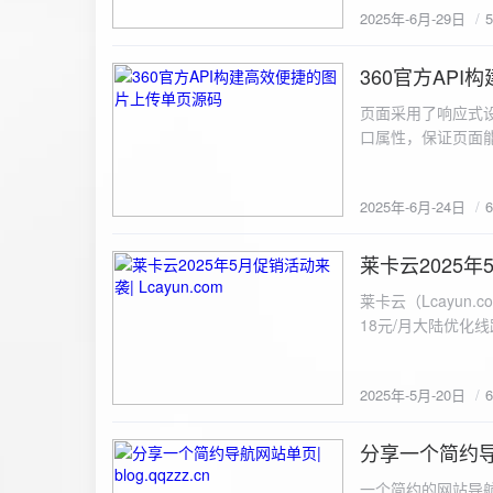
2025年-6月-29日
360官方AP
2025-6-24
页面采用了响应式设
口属性，保证页面能
<!DOCTYPE html> <html lang="zh-CN
content="width=device-width, initial
2025年-6月-24日
重置默认样式 */ * { margin: 0; padding: 0; box-sizing: border-box; } /* 设置页面的字体和添加背景图片 */
body { font-family: Arial, sans-serif; background: url('static/images/background.png') no-repeat center
center fixed; /* 使用服务器上的路径 */ background
莱卡云2025年5
2025-5-20
#333; display: flex; justify-content: center; align-items: center; min-height: 100vh; margin: 0; } /* 容器样
莱卡云（Lcayun.com）五一促销活动来袭
式 */ .container { background-color: rgba(255, 255, 255, 0.9); /* 使用半透明白色背景，以便在图片背景
18元/月大陆优化
上更清晰地显示内容 */ padding: 30px; border-radius: 8px; box-shadow: 0 4px 8px rgba(
国洛杉矶，境内数
width: 100%; max-width: 500px; text-align: center; } /* 标题样式 */ h2 { font-size: 24px; margin-bottom:
选择，更含有游戏服
20px; color: #333; } /* 文件输入框样式 */ input[type="file"] { display: block; margin: 0 auto 20px;
2025年-5月-20日
https://www.lcayun
padding: 8px; background-color: #f7f7f7; border: 1px solid #ccc; border-radius: 4px; font-size: 16px;
color: #333; } /* 按钮样式 */ button { background-color: #007BFF; color: #fff; padding: 12px 20px; font-
分享一个简约导航网
size: 16px; border: none; border-radius: 4px; cursor: pointer; transition: background-color 0.3s ease; }
2025-5-19
/* 按钮悬浮效果 */ button:hover { background-color: #0056b3; } /* 进度条样式 */ .progress-bar { width:
一个简约的网站导航源码单页，直接新建index.html 把下方源码粘贴进去修改保存即可。 <!DOCTYPE html> <html lang="zh"> <head> <meta charset="UTF-8"> <meta name="viewport" content="width=device-width, initial-scale=1.0"> <title>导航网站 -blog.qqzzz.cn</title> <meta name="keywords" content="双虹云博客"> <meta name="description" content="双虹云博客。"> <meta name="author" content="导航网站"> <meta name="robots" content="index,follow"> <meta property="og:title" content="导航网站 - "> <meta property="og:description" content="双虹云。"> <meta property="og:type" content="website"> <link rel="icon" href="https://blog.qqzzz.cn/favicon.ico" type="image/x-icon"> <link rel="shortcut icon" href="https://blog.qqzzz.cn/favicon.ico" type="image/x-icon"> <style> /* 基础样式 */ * { margin: 0; padding: 0; box-sizing: border-box; } /* 主体样式 */ body { background: #f0f2f5; font-family: 'Microsoft YaHei', -apple-system, BlinkMacSystemFont, sans-serif; margin: 0; padding: 0; min-height: 100vh; overflow-x: hidden; position: relative; display: flex; flex-direction: column; } /* 容器样式 */ .container { max-width: 1200px; margin: 0 auto; padding: 20px; flex: 1; display: flex; flex-direction: column; align-items: center; width: 100%; } /* 主盒子样式 */ .main-box { background: white; box-shadow: 0 2px 12px rgba(0, 0, 0, 0.08); border-radius: 24px; border: 1px solid #e9ecef; width: 100%; max-width: 1000px; padding: 30px; margin: 0 auto 15px; transition: a