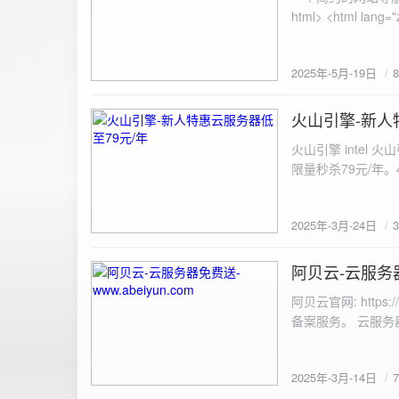
100%; height: 30px; background-color: #ddd; border-radius: 4px; margin-top: 20px; overflow: hidden; }
.progress-fill { height: 100%; background-color: #4caf50; width: 0; line-height: 30px; text-align: center;
color: white; } /* 上传结果区域样式 */ .result { margin-top: 20px; padding: 10px; border: 1px solid #ccc;
border-radius: 4px; background-color: #f9f9f9; font-size: 16px; color: #333; min-height: 40px; } /*
2025年-5月-19日
或成功的提示信息样式 */ .result.success { border-color: #28a745; backgrou
.result.error { border-color: #dc3545; background-color: #f8d7da; } /* 显示图片的样式 */ .uploaded-
火山引擎-新人
image { margin-top: 20px; max-width: 100%; height: auto; border-radius: 4px; border: 1px solid #ddd; }
2025-3-24
</style> </head> <body> <div class="container"> <h2>图片上传-双虹云</h2> 
火山引擎 intel
<input type="file" id="fil
限量秒杀79元/年。4核4G
件</button> </form> <div id="result" class="result"></div> <!-- 进度条 --> <div class="progress-bar">
<div class="progress-fill" id="p
document.getElementById('uploadForm'); cons
2025年-3月-24日
progressBar = document.querySelec
e.preventDefault(); const fileInput = document.getElementById('fileInput'); const file = fileInput.files[0]; 
阿贝云-云服务器免
2025-3-14
(!file) { resultDiv.innerHTML = '<p class="error">请先选择文件！</p>'; return; } const formData = new
FormData(); formData.append('file', file); const xhr = new XMLHttpRequest(); xhr.open('POST',
阿贝云官网: http
'https://api.xinyew.cn/api/360tc', true); // 监听上传
备案服务。 云服务器配
(event.lengthComputable) { const percentComplete = (event.
progressBar.style.width = p
Math.round(percentComplete) + '%'; } }; xhr.onload = 
2025年-3月-14日
JSON.parse(xhr.responseText); if (data.errno === 0) { r