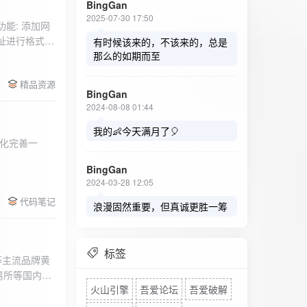
BingGan
2025-07-30 17:50
能: 添加网
址进行格式验
有时候该来的，不该来的，总是
址：在左侧面
那么的如期而至
列表中移除，
精品资源
，用户可以选
BingGan
测日志。 检
2024-08-08 01:44
秒。开始 /
设置的监测间
我的👶今天满月了🎈
化完善一
求失败，会进
每次对网址进
BingGan
日志记录会存
2024-03-28 12:05
面板的日志容器
代码笔记
自动滚动到最
浪漫固然重要，但真诚更胜一筹
标签
等主流品牌黄
易所等国内黄
火山引擎
吾爱论坛
吾爱破解
实时获取，支