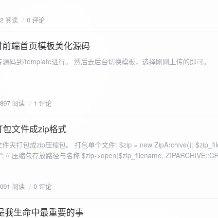
eo不适合，如果说有人能承诺让你一个全新的网站，或者本来没...
72 阅读
0 评论
付前端首页模板美化源码
源码到/template进行。 然后去后台切换模板，选择刚刚上传的即可。
1897 阅读
1 评论
打包文件成zip格式
包成zip压缩包。 打包单个文件: $zip = new ZipArchive(); $zip_fil
 $zip->open($zip_filename, ZIPARCHIVE::CREATE); // 打
go.png
为 logon2.png」,如果需要的压缩后的文件跟原文件名一样 addFile(
1091 阅读
0 评论
e("img/logon2.png),也就是原文件所在的路径 $zip-
logon2.png")); $res = $zip->close(); 打包多个文件: <?php $fileList
是我生命中最重要的事