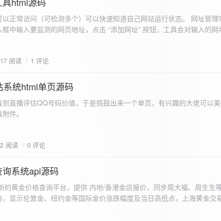
具html源码
以正常访问（可检测多个）可以快速知道自己网站运行状态。 网址管理功
框中输入要监测的网页地址，点击 “添加网址” 按钮，工具会对输入的网
址会被添加到左侧面板的列表中，并且列表项后有 “删除” 按钮。删除网
个网址后面都有一个 “删除” 按钮，点击该按钮可以将对应的网址从监测
617 阅读
1 评论
框中移除该网址选项。筛选网址：右侧面板有一个 “筛选网址” 的下拉框
选，只显示该网址的监测日志，也可以选择 “全部” 来显示所有网址的监
间隔：用户可以在输入框中设置监测间隔时间（单位为秒），默认值为 60 
系统html单页源码
开始监测” 按钮，工具会立即对所有已添加的网址进行一次检测，之后按照
看到直播评估QQ号码价值，于是捣鼓出来一个单页，有兴趣的大佬可以美
击 “停止监测” 按钮可停止监测。重试机制：在进行网址检测时，如果请
下，详细源码可查看附件。
，若重试后仍失败，则记录错误日志。日志记录与显示功能。 日志记录： 
网址的状态（正常或异常）、响应时间、时间戳以及错误信息（若有）。
组中，当日志数量超过 1000 条时，会移除最早的日志记录。日志显示：右侧
02 阅读
0 评论
后的监测日志，正常状态的日志为黑色，异常状态的日志为红色。日志会
息。
询系统api源码
新的黄金价格查询平台，提供 内地/香港金店报价，同步周大福、周生生
格，显示伦敦金、纽约金等国际金价涨跌幅度及当日高低点，上海黄金交
据，通过动态图表直观展示黄金价格趋势变化，所有数据均从第三方API
持移动端自适应显示。 index.html部分 !DOCTYPE html...