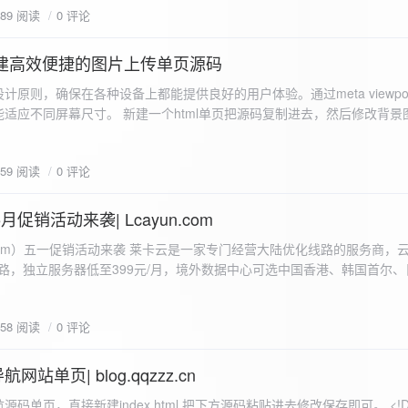
589 阅读
0 评论
I构建高效便捷的图片上传单页源码
计原则，确保在各种设备上都能提供良好的用户体验。通过meta viewpo
适应不同屏幕尺寸。 新建一个html单页把源码复制进去，然后修改背景
"> <head> <meta charset="UTF-8"> <meta name="viewport"
-scale=1.0"> <title>360图床文件上传 - 双虹云博客</title> <style> /*
659 阅读
0 评论
-size: cover; /* 保证背景图片覆盖整个视窗 */ color:
月促销活动来袭| Lcayun.com
 莱卡云是一家专门经营大陆优化线路的服务商，云服务器低至
线路，独立服务器低至399元/月，境外数据中心可选中国香港、韩国首尔
0, 0, 0, 0.1);
据中心可选枣庄、宁波、扬州、绍兴、镇江、成都等，有单线、多线BGP
务器、SSL、CDN、域名注册、域名备案等服务可供选择。 官网链接:
658 阅读
0 评论
.com/actcloud.html
站单页| blog.qqzzz.cn
ll 0.3s ease; position: relative; z-index: 2; } .main-box:hover { transform: translateY(-2px); box-shadow: 0 6px 25px rgba(0, 0, 0, 0.2); } /* 头部样式 */ .header { text-align: center; margin-bottom: 20px; padding-bottom: 15px; border-bottom: 1px solid rgba(255, 255, 255, 0.2); } .header h1 { font-size: 32px; background: linear-gradient(120deg, #2b5876 0%, #4e4376 100%); -webkit-background-clip: text; -webkit-text-fill-color: transparent; margin-bottom: 15px; } /* 提示框样式 */ .notice { background: transparent; padding: 0 25px; border-radius: 12px; margin-bottom: 15px; white-space: nowrap; overflow: hidden; text-overflow: ellipsis; } .notice p { color: #4facfe; font-size: 16px; line-height: 1; font-weight: bold; letter-spacing: 0.5px; margin: 0; } /* 流量卡领取样式 */ .flow-card, .flow-card-top { background: linear-gradient(120deg, #4facfe 0%, #00f2fe 100%); box-shadow: 0 3px 15px rgba(0, 0, 0, 0.1); border-radius: 12px; padding: 10px 15px; margin-bottom: 10px; text-align: center; position: relative; overflow: hidden; display: flex; justify-content: space-between; align-items: center; } .flow-card::before, .flow-card-top::before { content: ''; position: absolute; top: -10px; right: -10px; width: 80px; height: 80px; background: rgba(255, 255, 255, 0.1); border-radius: 50%; } .flow-card .text-content, .flow-card-top h3 { flex: 1; text-align: left; color: #ffffff; font-size: 16px; margin: 0; } .flow-card h2 { color: #ffffff; font-size: 18px; margin-bottom: 4px; font-weight: 600; } .flow-card p { color: rgba(255, 255, 255, 0.9); font-size: 14px; margin-bottom: 0; } .flow-card a, .flow-card-top a { display: inline-block; background: #ffffff; color: #2b5876; padding: 8px 0; border-radius: 50px; font-size: 15px; cursor: pointer; transition: all 0.3s ease; font-weight: 600; text-decoration: none; box-shadow: 0 4px 10px rgba(0, 0, 0, 0.1); margin: 0 5px; white-space: nowrap; width: 110px; text-align: center; } /* 所有按钮统一样式 */ .flow-card .buttons a, .flow-card-top .buttons a { background: #ffffff; color: #2b5876; } .flow-card .buttons a:hover, .flow-card-top .buttons a:hover { background: #f8f9fa; transform: translateY(-2px); box-shadow: 0 6px 15px rgba(0, 0, 0, 0.2); } .flow-card .buttons, .flow-card-top .buttons { display: flex; align-items: center; justify-content: flex-end; flex-wrap: nowrap; } .flow-card a:hover, .flow-card-top a:hover { transform: translateY(-2px); box-shadow: 0 6px 15px rgba(0, 0, 0, 0.2); background: #f8f9fa; } .flow-card-top { margin-bottom: 10px; } /* 导航网格样式 */ .nav-grid { display: grid; grid-template-columns: repeat(2, 1fr); gap: 25px; width: 100%; margin: 0 auto; padding: 0; } /* 导航项样式 */ .nav-item { background: hsl(230, 10%, 33%); border-radius: 12px; padding: 12px; text-align: center; box-shadow: none; transition: all 0.3s ease; min-height: 75px; position: relative; } .nav-item:hover { transform: none; background: hsl(230, 10%, 38%); } .nav-item a { text-decoration: none; color: inherit; display: block; text-align: center; } .nav-item h3 { color: #ffffff; font-size: 17px; margin-bottom: 8px; } .nav-item p { color: rgba(255, 255, 255, 0.9); font-size: 16px; margin-bottom: 4px; } .nav-item .status { position: absolute; bottom: -20px; left: 0; right: 0; color: #ff6b6b; font-size: 12px; text-align: center; font-weight: 500; } /* 底部导航样式 */ .float-nav { display: none; } @media (max-width: 768px) { body { padding-bottom: 20px; } .container { padding: 10px; } .main-box { padding: 15px; margin: 5px; } .header { margin-bottom: 15px; padding-bottom: 10px; } .nav-grid { gap: 15px; } .flow-card, .flow-card-top { padding: 12px; margin-bottom: 10px; flex-direction: column; } .flow-card .text-content, .flow-card-top h3 { text-align: center; margin-bottom: 12px; font-size: 16px; } .flow-card h2 { font-size: 16px; margin-bottom: 5px; text-align: center; } .flow-card p { font-size: 13px; text-align: center; padding: 0 5px; } .flow-card a, .flow-card-top a, .flow-card .buttons a, .flow-card-top .buttons a { padding: 7px 0; font-size: 14px; margin: 0 4px; width: 95px; text-align: center; background: #ffffff; color: #2b5876; } .flow-card .buttons, .flow-card-top .buttons { justify-content: center; width: 100%; margin-top: 5px; } .nav-item { padding: 12px; min-height: 70px; width: 100%; } .header h1 { font-size: 24px; } .notice p { font-size: 14px; } .copyright { padding: 10px 0; font-size: 12px; } } /* 版权信息样式 */ .copyright { text-align: center; padding: 15px 0; color: #6c757d; font-size: 13px; letter-spacing: 0.5px; width: 100%; max-width: 1200px; margin: 0 auto; } /* 弹窗样式 */ .modal-overlay { position: fixed; top: 0; left: 0; right: 0; bottom: 0; background: rgba(0, 0, 0, 0.4); display: flex; justify-content: center; align-items: center; z-index: 10000; } .modal { background: white; border: 1px solid #e9ecef; padding: 25px; border-radius: 15px; width: 90%; max-width: 3