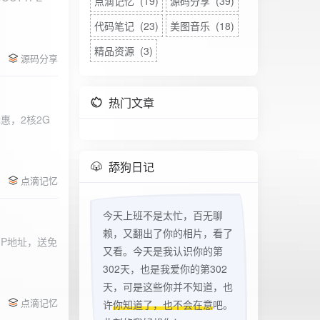
点滴记忆 (19)
源码分享 (39)
代码笔记 (23)
美图音乐 (18)
精品资源 (3)
源码分享
热门文章
惠，2核2G
w
舔狗日记
点滴记忆
今天上班不是太忙，百无聊
赖，又翻出了你的相片，看了
立IP地址，送免
又看。今天是我认识你的第
302天，也是我爱你的第302
天，可是这些你并不知道，也
点滴记忆
许
你知道了，也不会在意
吧。