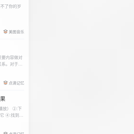
柔不了你的岁
 function
美图音乐
用函数，添加文件到
只要内容做对
关系。对于质
点滴记忆
效果
放） ②:下
到安
 分别选择两个蓝牙
点滴记忆