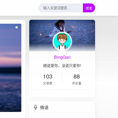
搜索
BingGan
她说爱你，没说只爱你!
103
88
文章数
评论量
微语