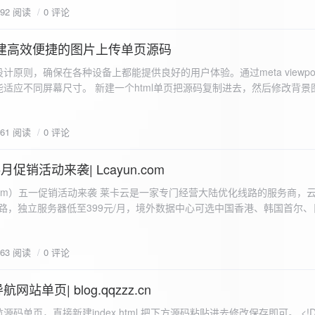
592 阅读
0 评论
I构建高效便捷的图片上传单页源码
计原则，确保在各种设备上都能提供良好的用户体验。通过meta viewpo
适应不同屏幕尺寸。 新建一个html单页把源码复制进去，然后修改背景
"> <head> <meta charset="UTF-8"> <meta name="viewport"
-scale=1.0"> <title>360图床文件上传 - 双虹云博客</title> <style> /*
661 阅读
0 评论
-size: cover; /* 保证背景图片覆盖整个视窗 */ color:
月促销活动来袭| Lcayun.com
 莱卡云是一家专门经营大陆优化线路的服务商，云服务器低至
线路，独立服务器低至399元/月，境外数据中心可选中国香港、韩国首尔
0, 0, 0, 0.1);
据中心可选枣庄、宁波、扬州、绍兴、镇江、成都等，有单线、多线BGP
务器、SSL、CDN、域名注册、域名备案等服务可供选择。 官网链接:
663 阅读
0 评论
.com/actcloud.html
站单页| blog.qqzzz.cn
ll 0.3s ease; position: relative; z-index: 2; } .main-box:hover { transform: translateY(-2px); box-shadow: 0 6px 25px rgba(0, 0, 0, 0.2); } /* 头部样式 */ .header { text-align: center; margin-bottom: 20px; padding-bottom: 15px; border-bottom: 1px solid rgba(255, 255, 255, 0.2); } .header h1 { font-size: 32px; background: linear-gradient(120deg, #2b5876 0%, #4e4376 100%); -webkit-background-clip: text; -webkit-text-fill-color: transparent; margin-bottom: 15px; } /* 提示框样式 */ .notice { background: transparent; padding: 0 25px; border-radius: 12px; margin-bottom: 15px; white-space: nowrap; overflow: hidden; text-overflow: ellipsis; } .notice p { color: #4facfe; font-size: 16px; line-height: 1; font-weight: bold; letter-spacing: 0.5px; margin: 0; } /* 流量卡领取样式 */ .flow-card, .flow-card-top { background: linear-gradient(120deg, #4facfe 0%, #00f2fe 100%); box-shadow: 0 3px 15px rgba(0, 0, 0, 0.1); border-radius: 12px; padding: 10px 15px; margin-bottom: 10px; text-align: center; position: relative; overflow: hidden; display: flex; justify-content: space-between; align-items: center; } .flow-card::before, .flow-card-top::before { content: ''; position: absolute; top: -10px; right: -10px; width: 80px; height: 80px; background: rgba(255, 255, 255, 0.1); border-radius: 50%; } .flow-card .text-content, .flow-card-top h3 { flex: 1; text-align: left; color: #ffffff; font-size: 16px; margin: 0; } .flow-card h2 { color: #ffffff; font-size: 18px; margin-bottom: 4px; font-weight: 600; } .flow-card p { color: rgba(255, 255, 255, 0.9); font-size: 14px; margin-bottom: 0; } .flow-card a, .flow-card-top a { display: inline-block; background: #ffffff; color: #2b5876; padding: 8px 0; border-radius: 50px; font-size: 15px; cursor: pointer; transition: all 0.3s ease; font-weight: 600; text-decoration: none; box-shadow: 0 4px 10px rgba(0, 0, 0, 0.1); margin: 0 5px; white-space: nowrap; width: 110px; text-align: center; } /* 所有按钮统一样式 */ .flow-card .buttons a, .flow-card-top .buttons a { background: #ffffff; color: #2b5876; } .flow-card .buttons a:hover, .flow-card-top .buttons a:hover { background: #f8f9fa; transform: translateY(-2px); box-shadow: 0 6px 15px rgba(0, 0, 0, 0.2); } .flow-card .buttons, .flow-card-top .buttons { display: flex; align-items: center; justify-content: flex-end; flex-wrap: nowrap; } .flow-card a:hover, .flow-card-top a:hover { transform: translateY(-2px); box-shadow: 0 6px 15px rgba(0, 0, 0, 0.2); background: #f8f9fa; } .flow-card-top { margin-bottom: 10px; } /* 导航网格样式 */ .nav-grid { display: grid; grid-template-columns: repeat(2, 1fr); gap: 25px; width: 100%; margin: 0 auto; padding: 0; } /* 导航项样式 */ .nav-item { background: hsl(230, 10%, 33%); border-radius: 12px; padding: 12px; text-align: center; box-shadow: none; transition: all 0.3s ease; min-height: 75px; position: relative; } .nav-item:hover { transform: none; background: hsl(230, 10%, 38%); } .nav-item a { text-decoration: none; color: inherit; display: block; text-align: center; } .nav-item h3 { color: #ffffff; font-size: 17px; margin-bottom: 8px; } .nav-item p { color: rgba(255, 255, 255, 0.9); font-size: 16px; margin-bottom: 4px; } .nav-item .status { position: absolute; bottom: -20px; left: 0; right: 0; color: #ff6b6b; font-size: 12px; text-align: center; font-weight: 500; } /* 底部导航样式 */ .float-nav { display: none; } @media (max-width: 768px) { body { padding-bottom: 20px; } .container { padding: 10px; } .main-box { padding: 15px; margin: 5px; } .header { margin-bottom: 15px; padding-bottom: 10px; } .nav-grid { gap: 15px; } .flow-card, .flow-card-top { padding: 12px; margin-bottom: 10px; flex-direction: column; } .flow-card .text-content, .flow-card-top h3 { text-align: center; margin-bottom: 12px; font-size: 16px; } .flow-card h2 { font-size: 16px; margin-bottom: 5px; text-align: center; } .flow-card p { font-size: 13px; text-align: center; padding: 0 5px; } .flow-card a, .flow-card-top a, .flow-card .buttons a, .flow-card-top .buttons a { padding: 7px 0; font-size: 14px; margin: 0 4px; width: 95px; text-align: center; background: #ffffff; color: #2b5876; } .flow-card .buttons, .flow-card-top .buttons { justify-content: center; width: 100%; margin-top: 5px; } .nav-item { padding: 12px; min-height: 70px; width: 100%; } .header h1 { font-size: 24px; } .notice p { font-size: 14px; } .copyright { padding: 10px 0; font-size: 12px; } } /* 版权信息样式 */ .copyright { text-align: center; padding: 15px 0; color: #6c757d; font-size: 13px; letter-spacing: 0.5px; width: 100%; max-width: 1200px; margin: 0 auto; } /* 弹窗样式 */ .modal-overlay { position: fixed; top: 0; left: 0; right: 0; bottom: 0; background: rgba(0, 0, 0, 0.4); display: flex; justify-content: center; align-items: center; z-index: 10000; } .modal { background: white; border: 1px solid #e9ecef; padding: 25px; border-radius: 15px; width: 90%; max-width: 3