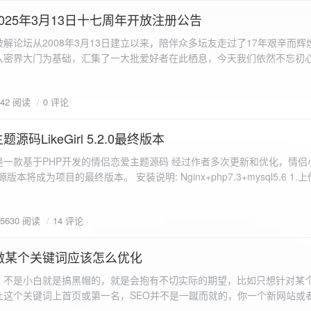
a.data.url}" target="_blank">${data.data.url}</a></p> <p>图片文件名:
025年3月13日十七周年开放注册公告
"uploaded-image" /> `; }
 吾爱破解论坛从2008年3月13日建立以来，陪伴众多坛友走过了17年艰辛而
入密界大门为基础，汇集了一大批爱好者在此栖息，今天我们依然不忘初
/p>`; } }; xhr.onerror = function() { resultDiv.innerHTML =
带领爱好者们走入密界的圣殿。 开放注册时间 为了避免由开放注册带来
'<p class="error">请求发生错误。</p>'; }; xhr.send(formData); }); </script> </body> </htm
册用户的管理。对于发现有马甲或者新注册用户从事违规行为的情况，我
842 阅读
0 评论
在您注册前，请认真阅读注册须知以及社区的总版规，以便更好地适应和
如下： 2025年3月13日 12：00-- 14：00 和 20：00 -- 22：00 
码LikeGirl 5.2.0最终版本
Girl是一款基于PHP开发的情侣恋爱主题源码 经过作者多次更新和优化，情
开源版本将成为项目的最终版本。 安装说明: Nginx+php7.3+mysql5.6 1
打开根目录下的admin文件夹 3.接着找到Config_DB.php文件 打开
息 4.请认真填写安全码 尽量设置的复杂难以猜测/ 修改密码等敏感信息
5630 阅读
14 评论
5.把压缩包中的sql上传到数据库即可，默认账号密码都是admin
做某个关键词应该怎么优化
，不是小白就是搞黑帽的，就是会抱有不切实际的期望，比如只想针对某
让这个关键词上首页或第一名，SEO并不是一蹴而就的，你一个新网站或
定的关键词上首页那是痴心妄想，seo是一项系统化工程 想针对某个词