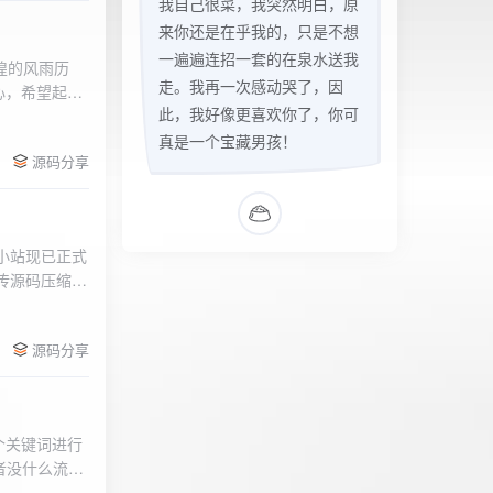
我自己很菜，我突然明白，原
来你还是在乎我的，只是不想
一遍遍连招一套的在泉水送我
辉煌的风雨历
走。我再一次感动哭了，因
心，希望起到
此，我好像更喜欢你了，你可
的负面影响，
l>
们会采取更加
真是一个宝藏男孩！
源码分享
享受我们的社
官方论坛:
侣小站现已正式
.上传源码压缩包
后按注释提示更改
需输入安全码
源码分享
个关键词进行
者没什么流量
做排名，我的