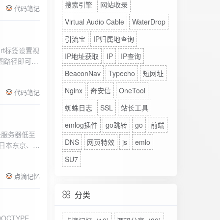
搜索引擎
网站收录
代码笔记
Virtual Audio Cable
WaterDrop
引流宝
IP归属地查询
rt标签设置视
IP地址获取
IP
IP查询
图路径即可。
BeaconNav
Typecho
短网址
Nginx
奇安信
OneTool
代码笔记
蜘蛛日志
SSL
站长工具
emlog插件
go跳转
go
前端
DNS
网页特效
js
emlo
、日本东京、美
、高防等多种
SU7
点滴记忆
分类