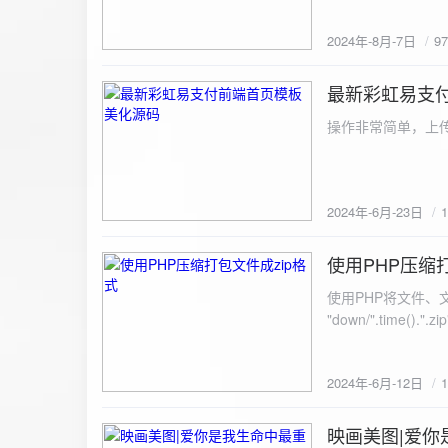
建议是做sem，s
2024年-8月-7日
9
最新彩虹易支
2024-6-23
操作非常简单，上传
2024年-6月-23日
使用PHP压缩
2024-6-12
使用PHP将文件、文件夹打
"down/".time().".zip"; // 压缩包存放路径与名称
开压缩包,没有则创建 // 参数1是要压缩的文件,参数2为压缩后,在压缩包中的文件名「这里我们把 lo
文件压缩,压缩后的文件
2024年-6月-12日
数可以改为 basenam
>addFile("img/logo.png",basename("
= array( "img/1.jpg", "img/2.jpg", ); $filename = "down/img.zip"; // 压缩包存放路径与名称 $zip = new
映画美图|爱你
2024-6-10