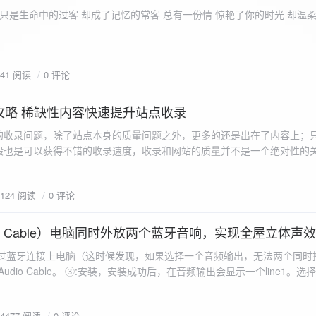
ename,ZipArchive::CREATE); //打开压缩包 //遍历文件 foreach($fileList as
只是生命中的过客 却成了记忆的常客 总有一份情 惊艳了你的时光 却温
<?php /** * @param $path 文件夹路径 * @param $zip zip 对象 */
 //打开当前文件夹由$path指定。 while
 { if ($filename != "." && $filename != "..") { //文件夹文件名字
941 阅读
0 评论
lename)) { // 如果读取的某个对象是文件夹，则递
攻略 稀缺性内容快速提升站点收录
p_filename, ZIPARCHIVE::CREATE); // 打开压缩包,没有则创建 //调
的收录问题，除了站点本身的质量问题之外，更多的还是出在了内容上；
p("img",$zip);
般也是可以获得不错的收录速度，收录和网站的质量并不是一个绝对性的
容又不得要领，自然收录上就会有比较大的问题。
1124 阅读
0 评论
 Audio Cable）电脑同时外放两个蓝牙音响，实现全屋立体声
过蓝牙连接上电脑（这时候发现，如果选择一个音频输出，无法两个同时播
l Audio Cable。 ③:安装，安装成功后，在音频输出会显示一个line1。选择它 ④:找
iorepeater.exe 两次 （双开） wave in 都选择 line1 wave out
54477 阅读
0 评论