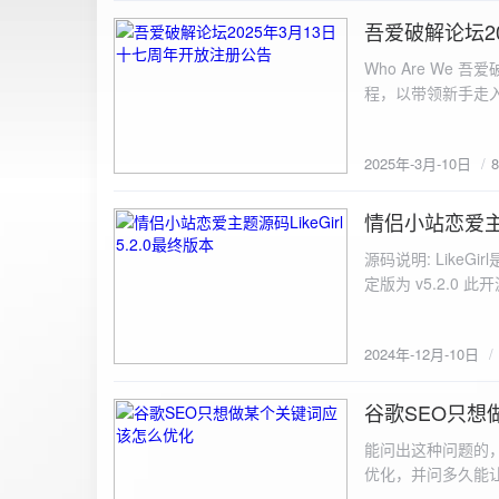
图片链接: <a href="${dat
吾爱破解论坛2
2025-3-10
${data.data.imgFile}</p> <img src="${data.data.url}" alt="上传的图片" class=
Who Are We
else { resultDiv.innerHTML = `<p class="error">${data.error}</p>`; } } else { resultDiv.innerHTML = `<p
程，以带领新手走
class="error">请求失败：${xhr.statusText}<
承上启下的作用，
我们将加强对新注
2025年-3月-10日
严格的处理措施。
区，具体限时开放注册时间
www.52pojie.cn
情侣小站恋爱主题源
2024-12-10
源码说明: Like
定版为 v5.2.0 此
至网站目录并解压 2.
为你的数据库相关信
2024年-12月-10日
谷歌SEO只想
2024-8-7
能问出这种问题的
优化，并问多久能
的网站想针对某个特