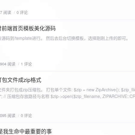
eo不适合，如果说有人能承诺让你一个全新的网站，或者本来没...
77 阅读
0 评论
付前端首页模板美化源码
源码到/template进行。 然后去后台切换模板，选择刚刚上传的即可。
1904 阅读
1 评论
打包文件成zip格式
包成zip压缩包。 打包单个文件: $zip = new ZipArchive(); $zip_fil
 $zip->open($zip_filename, ZIPARCHIVE::CREATE); // 打
go.png
为 logon2.png」,如果需要的压缩后的文件跟原文件名一样 addFile(
1095 阅读
0 评论
e("img/logon2.png),也就是原文件所在的路径 $zip-
logon2.png")); $res = $zip->close(); 打包多个文件: <?php $fileList
是我生命中最重要的事