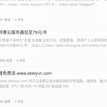
 错误
861 阅读
0 评论
nd-color: #e9f7e8; }
特惠云服务器低至79元/年
<form id="uploadForm">
 火山引擎基于英特尔"志强"处理器 业务为先，志强更强。 新用户上云享超值优
eInput" name="file" accept="image/*" required /> <button type="submit">上传文
仅需99元/年。 活动入口:https://www.volcengine.com/activity/ne
rogressFill">0%</div> </div> </div> <script> const form =
t resultDiv = document.getElementById('result'); const
3889 阅读
0 评论
tor('.progress-fill'); form.addEventListener('submit', (e) => {
if
费送-www.abeiyun.com
s://www.abeiyun.com/ 阿贝云免费云服务器采用BGP多线路，速度快，独
进度事件 xhr.upload.onprogress = function(event) { if
置: CPU:1核 内存:1G 带宽:5M 数据盘:10G
loaded / event.total) * 100;
ercentComplete + '%'; progressBar.innerHTML =
function() { if (xhr.status === 200) { const data =
794 阅读
0 评论
esultDiv.innerHTML = ` <p>上传成功！</p> <p>