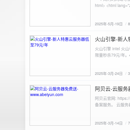
100%; height: 30px; background-color: #ddd; border-radius: 4px; margin-top: 20px; overflow: hidden; }
.progress-fill { height: 100%; background-color: #4caf50; width: 0; line-height: 30px; text-align: center;
color: white; } /* 上传结果区域样式 */ .result { margin-top: 20px; padding: 10px; border: 1px solid #ccc;
border-radius: 4px; background-color: #f9f9f9; font-size: 16px; color: #333; min-height: 40px; } /*
2025年-5月-19日
或成功的提示信息样式 */ .result.success { border-color: #28a745; backgrou
.result.error { border-color: #dc3545; background-color: #f8d7da; } /* 显示图片的样式 */ .uploaded-
火山引擎-新人
image { margin-top: 20px; max-width: 100%; height: auto; border-radius: 4px; border: 1px solid #ddd; }
2025-3-24
</style> </head> <body> <div class="container"> <h2>图片上传-双虹云</h2> 
火山引擎 intel
<input type="file" id="fil
限量秒杀79元/年。4核4G
件</button> </form> <div id="result" class="result"></div> <!-- 进度条 --> <div class="progress-bar">
<div class="progress-fill" id="p
document.getElementById('uploadForm'); cons
2025年-3月-24日
progressBar = document.querySelec
e.preventDefault(); const fileInput = document.getElementById('fileInput'); const file = fileInput.files[0]; 
阿贝云-云服务器免
2025-3-14
(!file) { resultDiv.innerHTML = '<p class="error">请先选择文件！</p>'; return; } const formData = new
FormData(); formData.append('file', file); const xhr = new XMLHttpRequest(); xhr.open('POST',
阿贝云官网: http
'https://api.xinyew.cn/api/360tc', true); // 监听上传
备案服务。 云服务器配
(event.lengthComputable) { const percentComplete = (event.
progressBar.style.width = p
Math.round(percentComplete) + '%'; } }; xhr.onload = 
2025年-3月-14日
JSON.parse(xhr.responseText); if (data.errno === 0) { r