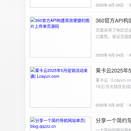
2025年-6月-29日
360官方AP
2025-6-24
页面采用了响应式设
口属性，保证页面能
<!DOCTYPE html> <html lang="zh-CN
content="width=device-width, initial
2025年-6月-24日
重置默认样式 */ * { margin: 0; padding: 0; box-sizing: border-box; } /* 设置页面的字体和添加背景图片 */
body { font-family: Arial, sans-serif; background: url('static/images/background.png') no-repeat center
center fixed; /* 使用服务器上的路径 */ background
莱卡云2025年5
2025-5-20
#333; display: flex; justify-content: center; align-items: center; min-height: 100vh; margin: 0; } /* 容器样
莱卡云（Lcayun.com）五一促销活动来袭
式 */ .container { background-color: rgba(255, 255, 255, 0.9); /* 使用半透明白色背景，以便在图片背景
18元/月大陆优化
上更清晰地显示内容 */ padding: 30px; border-radius: 8px; box-shadow: 0 4px 8px rgba(
国洛杉矶，境内数
width: 100%; max-width: 500px; text-align: center; } /* 标题样式 */ h2 { font-size: 24px; margin-bottom:
选择，更含有游戏服
20px; color: #333; } /* 文件输入框样式 */ input[type="file"] { display: block; margin: 0 auto 20px;
2025年-5月-20日
https://www.lcayun
padding: 8px; background-color: #f7f7f7; border: 1px solid #ccc; border-radius: 4px; font-size: 16px;
color: #333; } /* 按钮样式 */ button { background-color: #007BFF; color: #fff; padding: 12px 20px; font-
分享一个简约导航网
size: 16px; border: none; border-radius: 4px; cursor: pointer; transition: background-color 0.3s ease; }
2025-5-19
/* 按钮悬浮效果 */ button:hover { background-color: #0056b3; } /* 进度条样式 */ .progress-bar { width:
一个简约的网站导航源码单页，直接新建index.html 把下方源码粘贴进去修改保存即可。 <!DOCTYPE html> <html lang="zh"> <head> <meta charset="UTF-8"> <meta name="viewport" content="width=device-width, initial-scale=1.0"> <title>导航网站 -blog.qqzzz.cn</title> <meta name="keywords" content="双虹云博客"> <meta name="description" content="双虹云博客。"> <meta name="author" content="导航网站"> <meta name="robots" content="index,follow"> <meta property="og:title" content="导航网站 - "> <meta property="og:description" content="双虹云。"> <meta property="og:type" content="website"> <link rel="icon" href="https://blog.qqzzz.cn/favicon.ico" type="image/x-icon"> <link rel="shortcut icon" href="https://blog.qqzzz.cn/favicon.ico" type="image/x-icon"> <style> /* 基础样式 */ * { margin: 0; padding: 0; box-sizing: border-box; } /* 主体样式 */ body { background: #f0f2f5; font-family: 'Microsoft YaHei', -apple-system, BlinkMacSystemFont, sans-serif; margin: 0; padding: 0; min-height: 100vh; overflow-x: hidden; position: relative; display: flex; flex-direction: column; } /* 容器样式 */ .container { max-width: 1200px; margin: 0 auto; padding: 20px; flex: 1; display: flex; flex-direction: column; align-items: center; width: 100%; } /* 主盒子样式 */ .main-box { background: white; box-shadow: 0 2px 12px rgba(0, 0, 0, 0.08); border-radius: 24px; border: 1px solid #e9ecef; width: 100%; max-width: 1000px; padding: 30px; margin: 0 auto 15px; transition: a