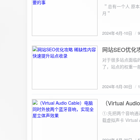
ZipArchive(); $zip->open($fil
＂总有一个人 原本
$file){ $zip->addFile($file,basename($file)); //向压缩包中添加文件 } $zip->close(); //关闭压缩包 打包某
月＂
个文件夹（包含子文件夹）: 
addFileToZip($path, $zip) { $handler = opendir($path);
(($filename = readdir($handler)) !== false)
2024年-6月-10日
为'.'和‘..’，不要对他们进行操作 if (is_dir($path . "/" . $fi
归 addFileToZip($path . "/" . $filename, $zip); } else { //将文件加入zip对象 $zip->addFile($path . "/" .
网站SEO优化
$filename); } } } } $zip = new ZipArchive(); $zip_filename = "down/files.zip"; // 压缩包存放路径与名称
2024-5-30
$zip->open($zi
对于很多站点面临
压缩包中 addFileToZi
了，站点的权重一
量一般的站点，内
2024年-5月-30日
（Virtual
2024-5-29
①:先把两个音响通
载虚拟声卡 Virtua
装目录下，双击打开 aud
音响 ⑤:点击 start 就可以听效果了。 最好是选择蓝牙延迟较低的、或者同款的蓝牙音箱。 原理大概是使
2024年-5月-29日