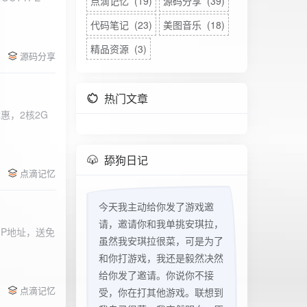
点滴记忆 (19)
源码分享 (39)
代码笔记 (23)
美图音乐 (18)
精品资源 (3)
源码分享
热门文章
惠，2核2G
w
舔狗日记
点滴记忆
今天我主动给你发了游戏邀
请，邀请你和我单挑安琪拉，
立IP地址，送免
虽然我安琪拉很菜，可是为了
和你打游戏，我还是毅然决然
给你发了邀请。你说你不接
点滴记忆
受，你在打其他游戏。联想到