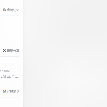
点滴记忆
源码分享
ename =
) 的第二个参
代码笔记