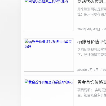
网站状态检测工
2025-8-12
用来监测网站是否可
址：用户可以在输入
证。验证通过后，网
板的网址列表中，每
2025年-8月-12日
同时也会从筛选下拉
择具体的网址进行筛
测功能： 设置监测
qq账号价值评估
2025-7-2
停止监测：点击 “
之前刷短视频经常
隔时间循环检测。点
行最多 3 次重试
行检测后，会记录
储在 logs 数
2025年-7月-2日
8
会显示所有或筛选
底部以显示最新信
黄金首饰价格查
2025-6-29
项目说明： 实时更
金、铂金及金条价
金品种实时交易数