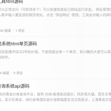
具html源码
以正常访问（可检测多个）可以快速知道自己网站运行状态。 网址管理功
框中输入要监测的网页地址，点击 “添加网址” 按钮，工具会对输入的网
址会被添加到左侧面板的列表中，并且列表项后有 “删除” 按钮。删除网
个网址后面都有一个 “删除” 按钮，点击该按钮可以将对应的网址从监测
643 阅读
1 评论
框中移除该网址选项。筛选网址：右侧面板有一个 “筛选网址” 的下拉框
选，只显示该网址的监测日志，也可以选择 “全部” 来显示所有网址的监
间隔：用户可以在输入框中设置监测间隔时间（单位为秒），默认值为 60 
系统html单页源码
开始监测” 按钮，工具会立即对所有已添加的网址进行一次检测，之后按照
看到直播评估QQ号码价值，于是捣鼓出来一个单页，有兴趣的大佬可以美
击 “停止监测” 按钮可停止监测。重试机制：在进行网址检测时，如果请
下，详细源码可查看附件。
，若重试后仍失败，则记录错误日志。日志记录与显示功能。 日志记录： 
网址的状态（正常或异常）、响应时间、时间戳以及错误信息（若有）。
组中，当日志数量超过 1000 条时，会移除最早的日志记录。日志显示：右侧
04 阅读
0 评论
后的监测日志，正常状态的日志为黑色，异常状态的日志为红色。日志会
息。
询系统api源码
新的黄金价格查询平台，提供 内地/香港金店报价，同步周大福、周生生
格，显示伦敦金、纽约金等国际金价涨跌幅度及当日高低点，上海黄金交
据，通过动态图表直观展示黄金价格趋势变化，所有数据均从第三方API
持移动端自适应显示。 index.html部分 !DOCTYPE html...