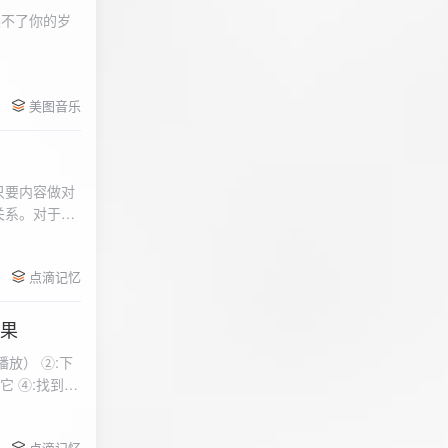
柔不了你的岁
 function
美图音乐
用函数，添加文件到
只要内容做对
关系。对于质
点滴记忆
效果
放） ②:下
到安
 分别选择两个蓝牙
点滴记忆