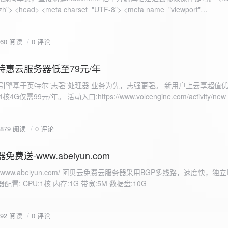
 错误
860 阅读
0 评论
nd-color: #e9f7e8; }
特惠云服务器低至79元/年
<form id="uploadForm">
 火山引擎基于英特尔"志强"处理器 业务为先，志强更强。 新用户上云享超值优
eInput" name="file" accept="image/*" required /> <button type="submit">上传文
仅需99元/年。 活动入口:https://www.volcengine.com/activity/ne
rogressFill">0%</div> </div> </div> <script> const form =
t resultDiv = document.getElementById('result'); const
3879 阅读
0 评论
tor('.progress-fill'); form.addEventListener('submit', (e) => {
if
费送-www.abeiyun.com
s://www.abeiyun.com/ 阿贝云免费云服务器采用BGP多线路，速度快，独
进度事件 xhr.upload.onprogress = function(event) { if
置: CPU:1核 内存:1G 带宽:5M 数据盘:10G
loaded / event.total) * 100;
ercentComplete + '%'; progressBar.innerHTML =
function() { if (xhr.status === 200) { const data =
792 阅读
0 评论
esultDiv.innerHTML = ` <p>上传成功！</p> <p>