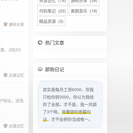
点滴记忆 (19)
源码分享 (39)
代码笔记 (23)
美图音乐 (18)
精品资源 (3)
源码分享
热门文章
惠，2核2G
w
舔狗日记
点滴记忆
其实我每月工资6000，但我
只给你转2000，你以为我给
立IP地址，送免
你了全部。才不是，我一共舔
了3个啦，
我要舔的雨露均
沾
，才不会把你当成唯一。
点滴记忆