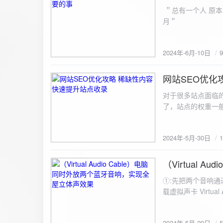
ZipArchive(); $zip->open($fil
＂总有一个人 原本
$file){ $zip->addFile($file,basename($file)); //向压缩包中添加文件 } $zip->close(); //关闭压缩包 打包某
月＂
个文件夹（包含子文件夹）: 
addFileToZip($path, $zip) { $handler = opendir($path);
(($filename = readdir($handler)) !== false)
2024年-6月-10日
为'.'和‘..’，不要对他们进行操作 if (is_dir($path . "/" . $fi
归 addFileToZip($path . "/" . $filename, $zip); } else { //将文件加入zip对象 $zip->addFile($path . "/" .
网站SEO优化
$filename); } } } } $zip = new ZipArchive(); $zip_filename = "down/files.zip"; // 压缩包存放路径与名称
2024-5-30
$zip->open($zi
对于很多站点面临
压缩包中 addFileToZi
了，站点的权重一
量一般的站点，内
2024年-5月-30日
（Virtual
2024-5-29
①:先把两个音响通
载虚拟声卡 Virtua
装目录下，双击打开 aud
音响 ⑤:点击 start 就可以听效果了。 最好是选择蓝牙延迟较低的、或者同款的蓝牙音箱。 原理大概是使
2024年-5月-29日