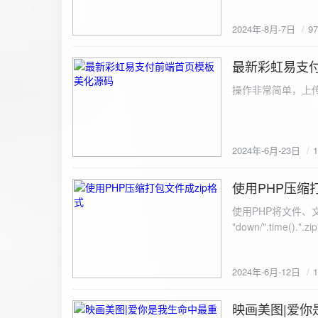
建议是做sem，s
2024年-8月-7日
9
最新彩虹易支
2024-6-23
操作非常简单，上传
2024年-6月-23日
使用PHP压缩
2024-6-12
使用PHP将文件、文件夹打
"down/".time().".zip"; // 压缩包存放路径与名称
开压缩包,没有则创建 // 参数1是要压缩的文件,参数2为压缩后,在压缩包中的文件名「这里我们把 lo
文件压缩,压缩后的文件
2024年-6月-12日
数可以改为 basenam
>addFile("img/logo.png",basename("
= array( "img/1.jpg", "img/2.jpg", ); $filename = "down/img.zip"; // 压缩包存放路径与名称 $zip = new
映画美图|爱你
2024-6-10