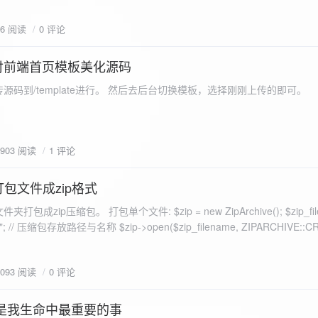
eo不适合，如果说有人能承诺让你一个全新的网站，或者本来没...
76 阅读
0 评论
付前端首页模板美化源码
源码到/template进行。 然后去后台切换模板，选择刚刚上传的即可。
1903 阅读
1 评论
打包文件成zip格式
包成zip压缩包。 打包单个文件: $zip = new ZipArchive(); $zip_fil
 $zip->open($zip_filename, ZIPARCHIVE::CREATE); // 打
go.png
为 logon2.png」,如果需要的压缩后的文件跟原文件名一样 addFile(
1093 阅读
0 评论
e("img/logon2.png),也就是原文件所在的路径 $zip-
logon2.png")); $res = $zip->close(); 打包多个文件: <?php $fileList
是我生命中最重要的事