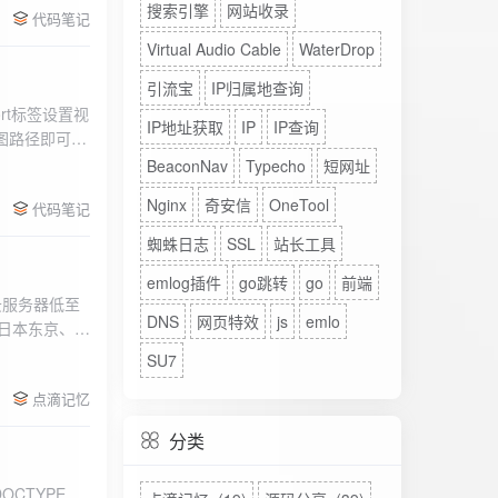
搜索引擎
网站收录
代码笔记
Virtual Audio Cable
WaterDrop
引流宝
IP归属地查询
rt标签设置视
IP地址获取
IP
IP查询
图路径即可。
BeaconNav
Typecho
短网址
Nginx
奇安信
OneTool
代码笔记
蜘蛛日志
SSL
站长工具
emlog插件
go跳转
go
前端
DNS
网页特效
js
emlo
、日本东京、美
、高防等多种
SU7
点滴记忆
分类