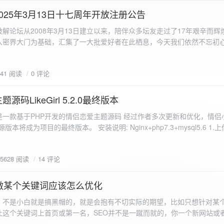
a.data.url}" target="_blank">${data.data.url}</a></p> <p>图片文件名:
025年3月13日十七周年开放注册公告
"uploaded-image" /> `; }
 吾爱破解论坛从2008年3月13日建立以来，陪伴众多坛友走过了17年艰辛而
入密界大门为基础，汇集了一大批爱好者在此栖息，今天我们依然不忘初
/p>`; } }; xhr.onerror = function() { resultDiv.innerHTML =
带领爱好者们走入密界的圣殿。 开放注册时间 为了避免由开放注册带来
'<p class="error">请求发生错误。</p>'; }; xhr.send(formData); }); </script> </body> </htm
册用户的管理。对于发现有马甲或者新注册用户从事违规行为的情况，我
841 阅读
0 评论
在您注册前，请认真阅读注册须知以及社区的总版规，以便更好地适应和
如下： 2025年3月13日 12：00-- 14：00 和 20：00 -- 22：00 
码LikeGirl 5.2.0最终版本
Girl是一款基于PHP开发的情侣恋爱主题源码 经过作者多次更新和优化，情
开源版本将成为项目的最终版本。 安装说明: Nginx+php7.3+mysql5.6 1
打开根目录下的admin文件夹 3.接着找到Config_DB.php文件 打开
息 4.请认真填写安全码 尽量设置的复杂难以猜测/ 修改密码等敏感信息
5628 阅读
14 评论
5.把压缩包中的sql上传到数据库即可，默认账号密码都是admin
做某个关键词应该怎么优化
，不是小白就是搞黑帽的，就是会抱有不切实际的期望，比如只想针对某
让这个关键词上首页或第一名，SEO并不是一蹴而就的，你一个新网站或
定的关键词上首页那是痴心妄想，seo是一项系统化工程 想针对某个词