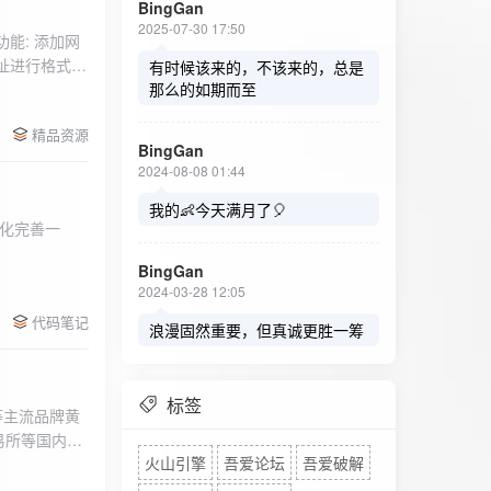
BingGan
2025-07-30 17:50
能: 添加网
址进行格式验
有时候该来的，不该来的，总是
址：在左侧面
那么的如期而至
列表中移除，
精品资源
，用户可以选
BingGan
测日志。 检
2024-08-08 01:44
秒。开始 /
设置的监测间
我的👶今天满月了🎈
化完善一
求失败，会进
每次对网址进
BingGan
日志记录会存
2024-03-28 12:05
面板的日志容器
代码笔记
自动滚动到最
浪漫固然重要，但真诚更胜一筹
标签
等主流品牌黄
易所等国内黄
火山引擎
吾爱论坛
吾爱破解
实时获取，支