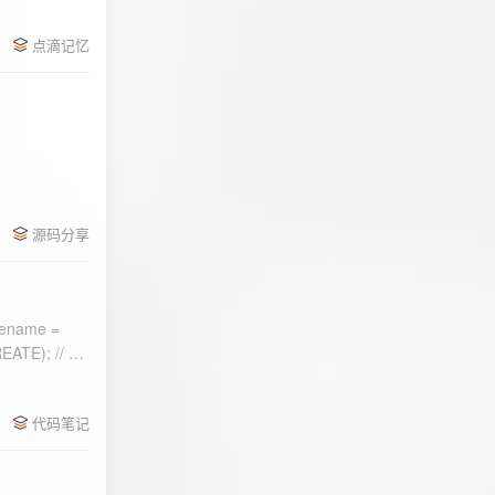
点滴记忆
源码分享
ename =
) 的第二个参
代码笔记