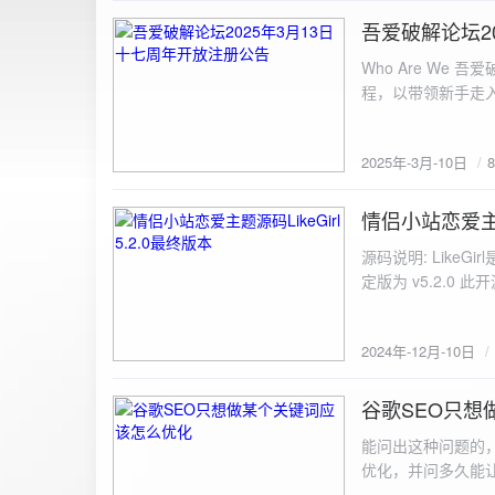
图片链接: <a href="${dat
吾爱破解论坛2
2025-3-10
${data.data.imgFile}</p> <img src="${data.data.url}" alt="上传的图片" class=
Who Are We
else { resultDiv.innerHTML = `<p class="error">${data.error}</p>`; } } else { resultDiv.innerHTML = `<p
程，以带领新手走
class="error">请求失败：${xhr.statusText}<
承上启下的作用，
我们将加强对新注
2025年-3月-10日
严格的处理措施。
区，具体限时开放注册时间
www.52pojie.cn
情侣小站恋爱主题源
2024-12-10
源码说明: Like
定版为 v5.2.0 此
至网站目录并解压 2.
为你的数据库相关信
2024年-12月-10日
谷歌SEO只想
2024-8-7
能问出这种问题的
优化，并问多久能
的网站想针对某个特