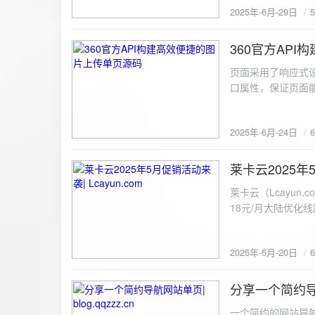
2025年-6月-29日
360官方AP
2025-6-24
页面采用了响应式设
口属性，保证页面能
<!DOCTYPE html> <html lang="zh-CN
content="width=device-width, initial
2025年-6月-24日
重置默认样式 */ * { margin: 0; padding: 0; box-sizing: border-box; } /* 设置页面的字体和添加背景图片 */
body { font-family: Arial, sans-serif; background: url('static/images/background.png') no-repeat center
center fixed; /* 使用服务器上的路径 */ background
莱卡云2025年5
2025-5-20
#333; display: flex; justify-content: center; align-items: center; min-height: 100vh; margin: 0; } /* 容器样
莱卡云（Lcayun.com）五一促销活动来袭
式 */ .container { background-color: rgba(255, 255, 255, 0.9); /* 使用半透明白色背景，以便在图片背景
18元/月大陆优化
上更清晰地显示内容 */ padding: 30px; border-radius: 8px; box-shadow: 0 4px 8px rgba(
国洛杉矶，境内数
width: 100%; max-width: 500px; text-align: center; } /* 标题样式 */ h2 { font-size: 24px; margin-bottom:
选择，更含有游戏服
20px; color: #333; } /* 文件输入框样式 */ input[type="file"] { display: block; margin: 0 auto 20px;
2025年-5月-20日
https://www.lcayun
padding: 8px; background-color: #f7f7f7; border: 1px solid #ccc; border-radius: 4px; font-size: 16px;
color: #333; } /* 按钮样式 */ button { background-color: #007BFF; color: #fff; padding: 12px 20px; font-
分享一个简约导航网
size: 16px; border: none; border-radius: 4px; cursor: pointer; transition: background-color 0.3s ease; }
2025-5-19
/* 按钮悬浮效果 */ button:hover { background-color: #0056b3; } /* 进度条样式 */ .progress-bar { width:
一个简约的网站导航源码单页，直接新建index.html 把下方源码粘贴进去修改保存即可。 <!DOCTYPE html> <html lang="zh"> <head> <meta charset="UTF-8"> <meta name="viewport" content="width=device-width, initial-scale=1.0"> <title>导航网站 -blog.qqzzz.cn</title> <meta name="keywords" content="双虹云博客"> <meta name="description" content="双虹云博客。"> <meta name="author" content="导航网站"> <meta name="robots" content="index,follow"> <meta property="og:title" content="导航网站 - "> <meta property="og:description" content="双虹云。"> <meta property="og:type" content="website"> <link rel="icon" href="https://blog.qqzzz.cn/favicon.ico" type="image/x-icon"> <link rel="shortcut icon" href="https://blog.qqzzz.cn/favicon.ico" type="image/x-icon"> <style> /* 基础样式 */ * { margin: 0; padding: 0; box-sizing: border-box; } /* 主体样式 */ body { background: #f0f2f5; font-family: 'Microsoft YaHei', -apple-system, BlinkMacSystemFont, sans-serif; margin: 0; padding: 0; min-height: 100vh; overflow-x: hidden; position: relative; display: flex; flex-direction: column; } /* 容器样式 */ .container { max-width: 1200px; margin: 0 auto; padding: 20px; flex: 1; display: flex; flex-direction: column; align-items: center; width: 100%; } /* 主盒子样式 */ .main-box { background: white; box-shadow: 0 2px 12px rgba(0, 0, 0, 0.08); border-radius: 24px; border: 1px solid #e9ecef; width: 100%; max-width: 1000px; padding: 30px; margin: 0 auto 15px; transition: a