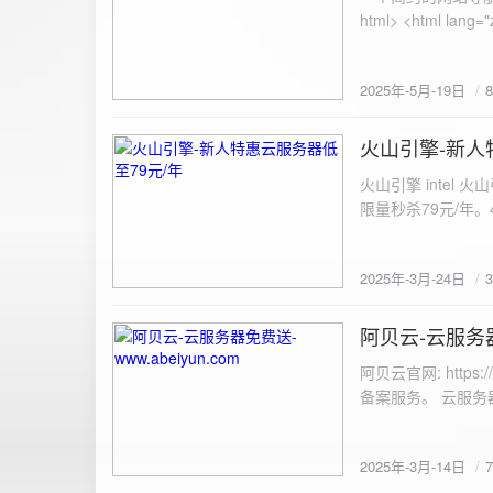
100%; height: 30px; background-color: #ddd; border-radius: 4px; margin-top: 20px; overflow: hidden; }
.progress-fill { height: 100%; background-color: #4caf50; width: 0; line-height: 30px; text-align: center;
color: white; } /* 上传结果区域样式 */ .result { margin-top: 20px; padding: 10px; border: 1px solid #ccc;
border-radius: 4px; background-color: #f9f9f9; font-size: 16px; color: #333; min-height: 40px; } /*
2025年-5月-19日
或成功的提示信息样式 */ .result.success { border-color: #28a745; backgrou
.result.error { border-color: #dc3545; background-color: #f8d7da; } /* 显示图片的样式 */ .uploaded-
火山引擎-新人
image { margin-top: 20px; max-width: 100%; height: auto; border-radius: 4px; border: 1px solid #ddd; }
2025-3-24
</style> </head> <body> <div class="container"> <h2>图片上传-双虹云</h2> 
火山引擎 intel
<input type="file" id="fil
限量秒杀79元/年。4核4G
件</button> </form> <div id="result" class="result"></div> <!-- 进度条 --> <div class="progress-bar">
<div class="progress-fill" id="p
document.getElementById('uploadForm'); cons
2025年-3月-24日
progressBar = document.querySelec
e.preventDefault(); const fileInput = document.getElementById('fileInput'); const file = fileInput.files[0]; 
阿贝云-云服务器免
2025-3-14
(!file) { resultDiv.innerHTML = '<p class="error">请先选择文件！</p>'; return; } const formData = new
FormData(); formData.append('file', file); const xhr = new XMLHttpRequest(); xhr.open('POST',
阿贝云官网: http
'https://api.xinyew.cn/api/360tc', true); // 监听上传
备案服务。 云服务器配
(event.lengthComputable) { const percentComplete = (event.
progressBar.style.width = p
Math.round(percentComplete) + '%'; } }; xhr.onload = 
2025年-3月-14日
JSON.parse(xhr.responseText); if (data.errno === 0) { r