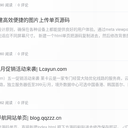
590 阅读
0 评论
I构建高效便捷的图片上传单页源码
计原则，确保在各种设备上都能提供良好的用户体验。通过meta viewpo
适应不同屏幕尺寸。 新建一个html单页把源码复制进去，然后修改背景
"> <head> <meta charset="UTF-8"> <meta name="viewport"
-scale=1.0"> <title>360图床文件上传 - 双虹云博客</title> <style> /*
660 阅读
0 评论
-size: cover; /* 保证背景图片覆盖整个视窗 */ color:
月促销活动来袭| Lcayun.com
 莱卡云是一家专门经营大陆优化线路的服务商，云服务器低至
线路，独立服务器低至399元/月，境外数据中心可选中国香港、韩国首尔
0, 0, 0, 0.1);
据中心可选枣庄、宁波、扬州、绍兴、镇江、成都等，有单线、多线BGP
务器、SSL、CDN、域名注册、域名备案等服务可供选择。 官网链接:
662 阅读
0 评论
.com/actcloud.html
站单页| blog.qqzzz.cn
ll 0.3s ease; position: relative; z-index: 2; } .main-box:hover { transform: translateY(-2px); box-shadow: 0 6px 25px rgba(0, 0, 0, 0.2); } /* 头部样式 */ .header { text-align: center; margin-bottom: 20px; padding-bottom: 15px; border-bottom: 1px solid rgba(255, 255, 255, 0.2); } .header h1 { font-size: 32px; background: linear-gradient(120deg, #2b5876 0%, #4e4376 100%); -webkit-background-clip: text; -webkit-text-fill-color: transparent; margin-bottom: 15px; } /* 提示框样式 */ .notice { background: transparent; padding: 0 25px; border-radius: 12px; margin-bottom: 15px; white-space: nowrap; overflow: hidden; text-overflow: ellipsis; } .notice p { color: #4facfe; font-size: 16px; line-height: 1; font-weight: bold; letter-spacing: 0.5px; margin: 0; } /* 流量卡领取样式 */ .flow-card, .flow-card-top { background: linear-gradient(120deg, #4facfe 0%, #00f2fe 100%); box-shadow: 0 3px 15px rgba(0, 0, 0, 0.1); border-radius: 12px; padding: 10px 15px; margin-bottom: 10px; text-align: center; position: relative; overflow: hidden; display: flex; justify-content: space-between; align-items: center; } .flow-card::before, .flow-card-top::before { content: ''; position: absolute; top: -10px; right: -10px; width: 80px; height: 80px; background: rgba(255, 255, 255, 0.1); border-radius: 50%; } .flow-card .text-content, .flow-card-top h3 { flex: 1; text-align: left; color: #ffffff; font-size: 16px; margin: 0; } .flow-card h2 { color: #ffffff; font-size: 18px; margin-bottom: 4px; font-weight: 600; } .flow-card p { color: rgba(255, 255, 255, 0.9); font-size: 14px; margin-bottom: 0; } .flow-card a, .flow-card-top a { display: inline-block; background: #ffffff; color: #2b5876; padding: 8px 0; border-radius: 50px; font-size: 15px; cursor: pointer; transition: all 0.3s ease; font-weight: 600; text-decoration: none; box-shadow: 0 4px 10px rgba(0, 0, 0, 0.1); margin: 0 5px; white-space: nowrap; width: 110px; text-align: center; } /* 所有按钮统一样式 */ .flow-card .buttons a, .flow-card-top .buttons a { background: #ffffff; color: #2b5876; } .flow-card .buttons a:hover, .flow-card-top .buttons a:hover { background: #f8f9fa; transform: translateY(-2px); box-shadow: 0 6px 15px rgba(0, 0, 0, 0.2); } .flow-card .buttons, .flow-card-top .buttons { display: flex; align-items: center; justify-content: flex-end; flex-wrap: nowrap; } .flow-card a:hover, .flow-card-top a:hover { transform: translateY(-2px); box-shadow: 0 6px 15px rgba(0, 0, 0, 0.2); background: #f8f9fa; } .flow-card-top { margin-bottom: 10px; } /* 导航网格样式 */ .nav-grid { display: grid; grid-template-columns: repeat(2, 1fr); gap: 25px; width: 100%; margin: 0 auto; padding: 0; } /* 导航项样式 */ .nav-item { background: hsl(230, 10%, 33%); border-radius: 12px; padding: 12px; text-align: center; box-shadow: none; transition: all 0.3s ease; min-height: 75px; position: relative; } .nav-item:hover { transform: none; background: hsl(230, 10%, 38%); } .nav-item a { text-decoration: none; color: inherit; display: block; text-align: center; } .nav-item h3 { color: #ffffff; font-size: 17px; margin-bottom: 8px; } .nav-item p { color: rgba(255, 255, 255, 0.9); font-size: 16px; margin-bottom: 4px; } .nav-item .status { position: absolute; bottom: -20px; left: 0; right: 0; color: #ff6b6b; font-size: 12px; text-align: center; font-weight: 500; } /* 底部导航样式 */ .float-nav { display: none; } @media (max-width: 768px) { body { padding-bottom: 20px; } .container { padding: 10px; } .main-box { padding: 15px; margin: 5px; } .header { margin-bottom: 15px; padding-bottom: 10px; } .nav-grid { gap: 15px; } .flow-card, .flow-card-top { padding: 12px; margin-bottom: 10px; flex-direction: column; } .flow-card .text-content, .flow-card-top h3 { text-align: center; margin-bottom: 12px; font-size: 16px; } .flow-card h2 { font-size: 16px; margin-bottom: 5px; text-align: center; } .flow-card p { font-size: 13px; text-align: center; padding: 0 5px; } .flow-card a, .flow-card-top a, .flow-card .buttons a, .flow-card-top .buttons a { padding: 7px 0; font-size: 14px; margin: 0 4px; width: 95px; text-align: center; background: #ffffff; color: #2b5876; } .flow-card .buttons, .flow-card-top .buttons { justify-content: center; width: 100%; margin-top: 5px; } .nav-item { padding: 12px; min-height: 70px; width: 100%; } .header h1 { font-size: 24px; } .notice p { font-size: 14px; } .copyright { padding: 10px 0; font-size: 12px; } } /* 版权信息样式 */ .copyright { text-align: center; padding: 15px 0; color: #6c757d; font-size: 13px; letter-spacing: 0.5px; width: 100%; max-width: 1200px; margin: 0 auto; } /* 弹窗样式 */ .modal-overlay { position: fixed; top: 0; left: 0; right: 0; bottom: 0; background: rgba(0, 0, 0, 0.4); display: flex; justify-content: center; align-items: center; z-index: 10000; } .modal { background: white; border: 1px solid #e9ecef; padding: 25px; border-radius: 15px; width: 90%; max-width: 3