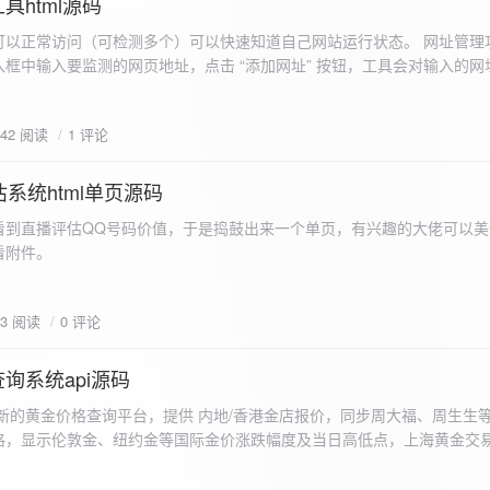
具html源码
以正常访问（可检测多个）可以快速知道自己网站运行状态。 网址管理功
框中输入要监测的网页地址，点击 “添加网址” 按钮，工具会对输入的网
址会被添加到左侧面板的列表中，并且列表项后有 “删除” 按钮。删除网
个网址后面都有一个 “删除” 按钮，点击该按钮可以将对应的网址从监测
642 阅读
1 评论
框中移除该网址选项。筛选网址：右侧面板有一个 “筛选网址” 的下拉框
选，只显示该网址的监测日志，也可以选择 “全部” 来显示所有网址的监
间隔：用户可以在输入框中设置监测间隔时间（单位为秒），默认值为 60 
系统html单页源码
开始监测” 按钮，工具会立即对所有已添加的网址进行一次检测，之后按照
看到直播评估QQ号码价值，于是捣鼓出来一个单页，有兴趣的大佬可以美
击 “停止监测” 按钮可停止监测。重试机制：在进行网址检测时，如果请
下，详细源码可查看附件。
，若重试后仍失败，则记录错误日志。日志记录与显示功能。 日志记录： 
网址的状态（正常或异常）、响应时间、时间戳以及错误信息（若有）。
组中，当日志数量超过 1000 条时，会移除最早的日志记录。日志显示：右侧
03 阅读
0 评论
后的监测日志，正常状态的日志为黑色，异常状态的日志为红色。日志会
息。
询系统api源码
新的黄金价格查询平台，提供 内地/香港金店报价，同步周大福、周生生
格，显示伦敦金、纽约金等国际金价涨跌幅度及当日高低点，上海黄金交
据，通过动态图表直观展示黄金价格趋势变化，所有数据均从第三方API
持移动端自适应显示。 index.html部分 !DOCTYPE html...