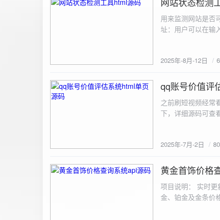
网站状态检测工
2025-8-12
用来监测网站是否可
址：用户可以在输入
证。验证通过后，网
板的网址列表中，每
2025年-8月-12日
同时也会从筛选下拉
择具体的网址进行筛
测功能： 设置监测
qq账号价值评估
2025-7-2
停止监测：点击 “
之前刷短视频经常
隔时间循环检测。点
行最多 3 次重试
行检测后，会记录
储在 logs 数
2025年-7月-2日
8
会显示所有或筛选
底部以显示最新信
黄金首饰价格查
2025-6-29
项目说明： 实时更
金、铂金及金条价
金品种实时交易数