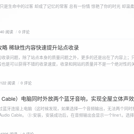
ename,ZipArchive::CREATE); //打开压缩包 //遍历文件 foreach($fileList as
只是生命中的过客 却成了记忆的常客 总有一份情 惊艳了你的时光 却温
<?php /** * @param $path 文件夹路径 * @param $zip zip 对象 */
 //打开当前文件夹由$path指定。 while
 { if ($filename != "." && $filename != "..") { //文件夹文件名字
940 阅读
0 评论
lename)) { // 如果读取的某个对象是文件夹，则递
攻略 稀缺性内容快速提升站点收录
p_filename, ZIPARCHIVE::CREATE); // 打开压缩包,没有则创建 //调
的收录问题，除了站点本身的质量问题之外，更多的还是出在了内容上；
p("img",$zip);
般也是可以获得不错的收录速度，收录和网站的质量并不是一个绝对性的
容又不得要领，自然收录上就会有比较大的问题。
1122 阅读
0 评论
 Audio Cable）电脑同时外放两个蓝牙音响，实现全屋立体声
过蓝牙连接上电脑（这时候发现，如果选择一个音频输出，无法两个同时播
l Audio Cable。 ③:安装，安装成功后，在音频输出会显示一个line1。选择它 ④:找
iorepeater.exe 两次 （双开） wave in 都选择 line1 wave out
54396 阅读
0 评论