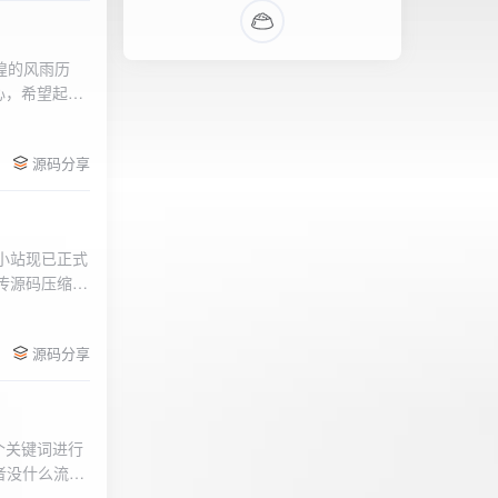
辉煌的风雨历
心，希望起到
的负面影响，
l>
们会采取更加
源码分享
享受我们的社
官方论坛:
侣小站现已正式
.上传源码压缩包
后按注释提示更改
需输入安全码
源码分享
个关键词进行
者没什么流量
做排名，我的