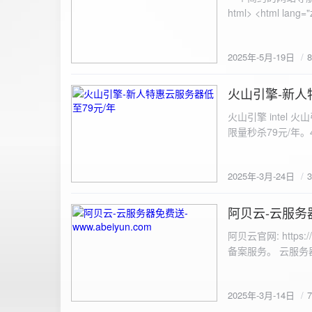
100%; height: 30px; background-color: #ddd; border-radius: 4px; margin-top: 20px; overflow: hidden; }
.progress-fill { height: 100%; background-color: #4caf50; width: 0; line-height: 30px; text-align: center;
color: white; } /* 上传结果区域样式 */ .result { margin-top: 20px; padding: 10px; border: 1px solid #ccc;
border-radius: 4px; background-color: #f9f9f9; font-size: 16px; color: #333; min-height: 40px; } /*
2025年-5月-19日
或成功的提示信息样式 */ .result.success { border-color: #28a745; backgrou
.result.error { border-color: #dc3545; background-color: #f8d7da; } /* 显示图片的样式 */ .uploaded-
火山引擎-新人
image { margin-top: 20px; max-width: 100%; height: auto; border-radius: 4px; border: 1px solid #ddd; }
2025-3-24
</style> </head> <body> <div class="container"> <h2>图片上传-双虹云</h2> 
火山引擎 intel
<input type="file" id="fil
限量秒杀79元/年。4核4G
件</button> </form> <div id="result" class="result"></div> <!-- 进度条 --> <div class="progress-bar">
<div class="progress-fill" id="p
document.getElementById('uploadForm'); cons
2025年-3月-24日
progressBar = document.querySelec
e.preventDefault(); const fileInput = document.getElementById('fileInput'); const file = fileInput.files[0]; 
阿贝云-云服务器免
2025-3-14
(!file) { resultDiv.innerHTML = '<p class="error">请先选择文件！</p>'; return; } const formData = new
FormData(); formData.append('file', file); const xhr = new XMLHttpRequest(); xhr.open('POST',
阿贝云官网: http
'https://api.xinyew.cn/api/360tc', true); // 监听上传
备案服务。 云服务器配
(event.lengthComputable) { const percentComplete = (event.
progressBar.style.width = p
Math.round(percentComplete) + '%'; } }; xhr.onload = 
2025年-3月-14日
JSON.parse(xhr.responseText); if (data.errno === 0) { r