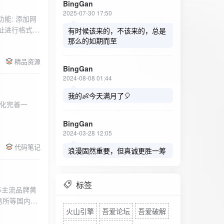
BingGan
2025-07-30 17:50
能: 添加网
址进行格式验
有时候该来的，不该来的，总是
址：在左侧面
那么的如期而至
列表中移除，
精品资源
，用户可以选
BingGan
测日志。 检
2024-08-08 01:44
秒。开始 /
设置的监测间
我的👶今天满月了🎈
化完善一
求失败，会进
每次对网址进
BingGan
日志记录会存
2024-03-28 12:05
面板的日志容器
代码笔记
自动滚动到最
浪漫固然重要，但真诚更胜一筹
标签
等主流品牌黄
易所等国内黄
火山引擎
吾爱论坛
吾爱破解
实时获取，支