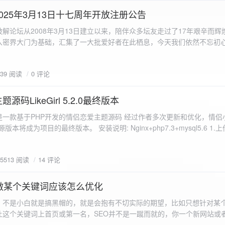
a.data.url}" target="_blank">${data.data.url}</a></p> <p>图片文件名:
025年3月13日十七周年开放注册公告
"uploaded-image" /> `; }
 吾爱破解论坛从2008年3月13日建立以来，陪伴众多坛友走过了17年艰辛而
入密界大门为基础，汇集了一大批爱好者在此栖息，今天我们依然不忘初
/p>`; } }; xhr.onerror = function() { resultDiv.innerHTML =
带领爱好者们走入密界的圣殿。 开放注册时间 为了避免由开放注册带来
'<p class="error">请求发生错误。</p>'; }; xhr.send(formData); }); </script> </body> </htm
册用户的管理。对于发现有马甲或者新注册用户从事违规行为的情况，我
839 阅读
0 评论
在您注册前，请认真阅读注册须知以及社区的总版规，以便更好地适应和
如下： 2025年3月13日 12：00-- 14：00 和 20：00 -- 22：00 
码LikeGirl 5.2.0最终版本
Girl是一款基于PHP开发的情侣恋爱主题源码 经过作者多次更新和优化，情
开源版本将成为项目的最终版本。 安装说明: Nginx+php7.3+mysql5.6 1
打开根目录下的admin文件夹 3.接着找到Config_DB.php文件 打开
息 4.请认真填写安全码 尽量设置的复杂难以猜测/ 修改密码等敏感信息
5513 阅读
14 评论
5.把压缩包中的sql上传到数据库即可，默认账号密码都是admin
做某个关键词应该怎么优化
，不是小白就是搞黑帽的，就是会抱有不切实际的期望，比如只想针对某
让这个关键词上首页或第一名，SEO并不是一蹴而就的，你一个新网站或
定的关键词上首页那是痴心妄想，seo是一项系统化工程 想针对某个词