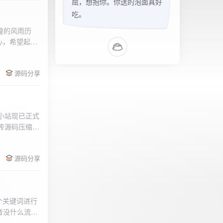
屈，想抱你。你送的泡面真好
吃。
辉煌的风雨历
心，希望起到
的负面影响，
l>
们会采取更加
源码分享
享受我们的社
官方论坛:
侣小站现已正式
.上传源码压缩包
后按注释提示更改
需输入安全码
源码分享
个关键词进行
者没什么流量
做排名，我的