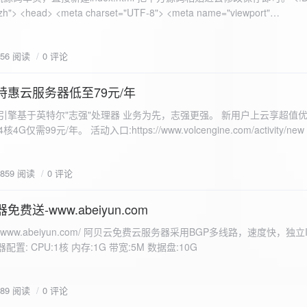
 错误
856 阅读
0 评论
nd-color: #e9f7e8; }
特惠云服务器低至79元/年
<form id="uploadForm">
 火山引擎基于英特尔"志强"处理器 业务为先，志强更强。 新用户上云享超值优
eInput" name="file" accept="image/*" required /> <button type="submit">上传文
仅需99元/年。 活动入口:https://www.volcengine.com/activity/ne
rogressFill">0%</div> </div> </div> <script> const form =
t resultDiv = document.getElementById('result'); const
3859 阅读
0 评论
tor('.progress-fill'); form.addEventListener('submit', (e) => {
if
费送-www.abeiyun.com
s://www.abeiyun.com/ 阿贝云免费云服务器采用BGP多线路，速度快，独
进度事件 xhr.upload.onprogress = function(event) { if
置: CPU:1核 内存:1G 带宽:5M 数据盘:10G
loaded / event.total) * 100;
ercentComplete + '%'; progressBar.innerHTML =
function() { if (xhr.status === 200) { const data =
789 阅读
0 评论
esultDiv.innerHTML = ` <p>上传成功！</p> <p>