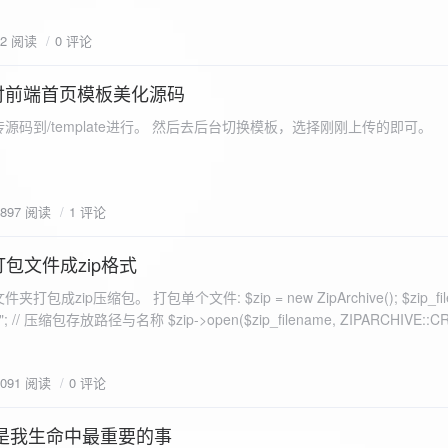
eo不适合，如果说有人能承诺让你一个全新的网站，或者本来没...
72 阅读
0 评论
付前端首页模板美化源码
源码到/template进行。 然后去后台切换模板，选择刚刚上传的即可。
1897 阅读
1 评论
打包文件成zip格式
包成zip压缩包。 打包单个文件: $zip = new ZipArchive(); $zip_fil
 $zip->open($zip_filename, ZIPARCHIVE::CREATE); // 打
go.png
为 logon2.png」,如果需要的压缩后的文件跟原文件名一样 addFile(
1091 阅读
0 评论
e("img/logon2.png),也就是原文件所在的路径 $zip-
logon2.png")); $res = $zip->close(); 打包多个文件: <?php $fileList
是我生命中最重要的事