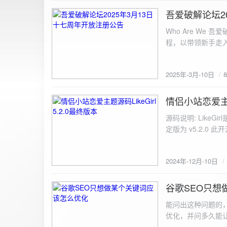
图片链接: <a href="${dat
吾爱破解论坛2
2025-3-10
${data.data.imgFile}</p> <img src="${data.data.url}" alt="上传的图片" class=
Who Are We
else { resultDiv.innerHTML = `<p class="error">${data.error}</p>`; } } else { resultDiv.innerHTML = `<p
程，以带领新手走
class="error">请求失败：${xhr.statusText}<
承上启下的作用，
我们将加强对新注
2025年-3月-10日
严格的处理措施。
区，具体限时开放注册时间
www.52pojie.cn
情侣小站恋爱主题源
2024-12-10
源码说明: Like
定版为 v5.2.0 此
至网站目录并解压 2.
为你的数据库相关信
2024年-12月-10日
谷歌SEO只想
2024-8-7
能问出这种问题的
优化，并问多久能
的网站想针对某个特