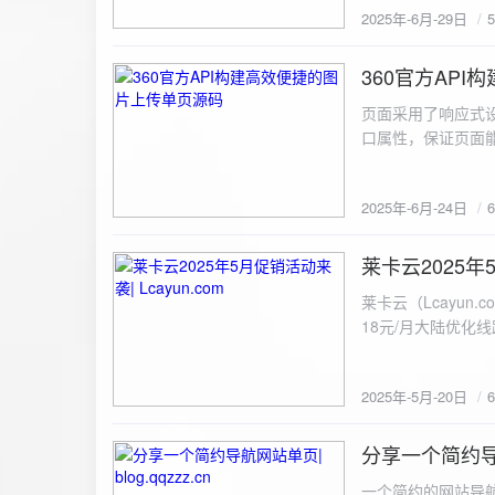
2025年-6月-29日
360官方AP
2025-6-24
页面采用了响应式设
口属性，保证页面能
<!DOCTYPE html> <html lang="zh-CN
content="width=device-width, initial
2025年-6月-24日
重置默认样式 */ * { margin: 0; padding: 0; box-sizing: border-box; } /* 设置页面的字体和添加背景图片 */
body { font-family: Arial, sans-serif; background: url('static/images/background.png') no-repeat center
center fixed; /* 使用服务器上的路径 */ background
莱卡云2025年5
2025-5-20
#333; display: flex; justify-content: center; align-items: center; min-height: 100vh; margin: 0; } /* 容器样
莱卡云（Lcayun.com）五一促销活动来袭
式 */ .container { background-color: rgba(255, 255, 255, 0.9); /* 使用半透明白色背景，以便在图片背景
18元/月大陆优化
上更清晰地显示内容 */ padding: 30px; border-radius: 8px; box-shadow: 0 4px 8px rgba(
国洛杉矶，境内数
width: 100%; max-width: 500px; text-align: center; } /* 标题样式 */ h2 { font-size: 24px; margin-bottom:
选择，更含有游戏服
20px; color: #333; } /* 文件输入框样式 */ input[type="file"] { display: block; margin: 0 auto 20px;
2025年-5月-20日
https://www.lcayun
padding: 8px; background-color: #f7f7f7; border: 1px solid #ccc; border-radius: 4px; font-size: 16px;
color: #333; } /* 按钮样式 */ button { background-color: #007BFF; color: #fff; padding: 12px 20px; font-
分享一个简约导航网
size: 16px; border: none; border-radius: 4px; cursor: pointer; transition: background-color 0.3s ease; }
2025-5-19
/* 按钮悬浮效果 */ button:hover { background-color: #0056b3; } /* 进度条样式 */ .progress-bar { width:
一个简约的网站导航源码单页，直接新建index.html 把下方源码粘贴进去修改保存即可。 <!DOCTYPE html> <html lang="zh"> <head> <meta charset="UTF-8"> <meta name="viewport" content="width=device-width, initial-scale=1.0"> <title>导航网站 -blog.qqzzz.cn</title> <meta name="keywords" content="双虹云博客"> <meta name="description" content="双虹云博客。"> <meta name="author" content="导航网站"> <meta name="robots" content="index,follow"> <meta property="og:title" content="导航网站 - "> <meta property="og:description" content="双虹云。"> <meta property="og:type" content="website"> <link rel="icon" href="https://blog.qqzzz.cn/favicon.ico" type="image/x-icon"> <link rel="shortcut icon" href="https://blog.qqzzz.cn/favicon.ico" type="image/x-icon"> <style> /* 基础样式 */ * { margin: 0; padding: 0; box-sizing: border-box; } /* 主体样式 */ body { background: #f0f2f5; font-family: 'Microsoft YaHei', -apple-system, BlinkMacSystemFont, sans-serif; margin: 0; padding: 0; min-height: 100vh; overflow-x: hidden; position: relative; display: flex; flex-direction: column; } /* 容器样式 */ .container { max-width: 1200px; margin: 0 auto; padding: 20px; flex: 1; display: flex; flex-direction: column; align-items: center; width: 100%; } /* 主盒子样式 */ .main-box { background: white; box-shadow: 0 2px 12px rgba(0, 0, 0, 0.08); border-radius: 24px; border: 1px solid #e9ecef; width: 100%; max-width: 1000px; padding: 30px; margin: 0 auto 15px; transition: a