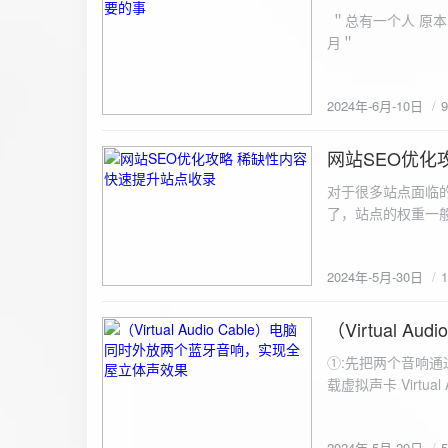
ZipArchive(); $zip->open($fil
＂总有一个人 原本
$file){ $zip->addFile($file,basename($file)); //向压缩包中添加文件 } $zip->close(); //关闭压缩包 打包某
月＂
个文件夹（包含子文件夹）: 
addFileToZip($path, $zip) { $handler = opendir($path);
(($filename = readdir($handler)) !== false)
2024年-6月-10日
为'.'和‘..’，不要对他们进行操作 if (is_dir($path . "/" . $fi
归 addFileToZip($path . "/" . $filename, $zip); } else { //将文件加入zip对象 $zip->addFile($path . "/" .
网站SEO优化
$filename); } } } } $zip = new ZipArchive(); $zip_filename = "down/files.zip"; // 压缩包存放路径与名称
2024-5-30
$zip->open($zi
对于很多站点面临
压缩包中 addFileToZi
了，站点的权重一
量一般的站点，内
2024年-5月-30日
（Virtual
2024-5-29
①:先把两个音响通
载虚拟声卡 Virtua
装目录下，双击打开 aud
音响 ⑤:点击 start 就可以听效果了。 最好是选择蓝牙延迟较低的、或者同款的蓝牙音箱。 原理大概是使
2024年-5月-29日