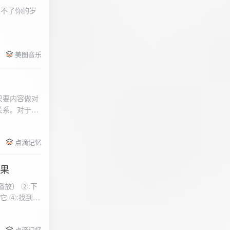
柔不了你的岁
 function
美图音乐
用函数，添加文件到
只要内容做对
关系。对于质
点滴记忆
效果
放） ②:下
到安
 分别选择两个蓝牙
点滴记忆