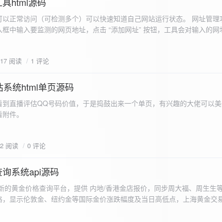
具html源码
以正常访问（可检测多个）可以快速知道自己网站运行状态。 网址管理功
框中输入要监测的网页地址，点击 “添加网址” 按钮，工具会对输入的网
址会被添加到左侧面板的列表中，并且列表项后有 “删除” 按钮。删除网
个网址后面都有一个 “删除” 按钮，点击该按钮可以将对应的网址从监测
617 阅读
1 评论
框中移除该网址选项。筛选网址：右侧面板有一个 “筛选网址” 的下拉框
选，只显示该网址的监测日志，也可以选择 “全部” 来显示所有网址的监
间隔：用户可以在输入框中设置监测间隔时间（单位为秒），默认值为 60 
系统html单页源码
开始监测” 按钮，工具会立即对所有已添加的网址进行一次检测，之后按照
看到直播评估QQ号码价值，于是捣鼓出来一个单页，有兴趣的大佬可以美
击 “停止监测” 按钮可停止监测。重试机制：在进行网址检测时，如果请
下，详细源码可查看附件。
，若重试后仍失败，则记录错误日志。日志记录与显示功能。 日志记录： 
网址的状态（正常或异常）、响应时间、时间戳以及错误信息（若有）。
组中，当日志数量超过 1000 条时，会移除最早的日志记录。日志显示：右侧
02 阅读
0 评论
后的监测日志，正常状态的日志为黑色，异常状态的日志为红色。日志会
息。
询系统api源码
新的黄金价格查询平台，提供 内地/香港金店报价，同步周大福、周生生
格，显示伦敦金、纽约金等国际金价涨跌幅度及当日高低点，上海黄金交
据，通过动态图表直观展示黄金价格趋势变化，所有数据均从第三方API
持移动端自适应显示。 index.html部分 !DOCTYPE html...