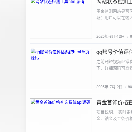
网站状态检测工
2025-8-12
用来监测网站是否可
址：用户可以在输入
证。验证通过后，网
板的网址列表中，每
2025年-8月-12日
同时也会从筛选下拉
择具体的网址进行筛
测功能： 设置监测
qq账号价值评估
2025-7-2
停止监测：点击 “
之前刷短视频经常
隔时间循环检测。点
行最多 3 次重试
行检测后，会记录
储在 logs 数
2025年-7月-2日
8
会显示所有或筛选
底部以显示最新信
黄金首饰价格查
2025-6-29
项目说明： 实时更
金、铂金及金条价
金品种实时交易数