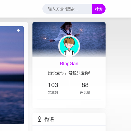
搜索
BingGan
她说爱你，没说只爱你!
103
88
文章数
评论量
微语