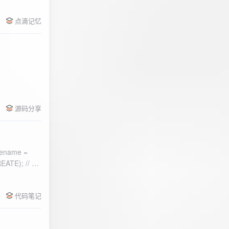
点滴记忆
源码分享
ename =
) 的第二个参
代码笔记