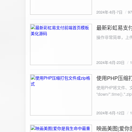
建议是做sem，s
2024年-8月-7日
9
最新彩虹易支
2024-6-23
操作非常简单，上传
2024年-6月-23日
使用PHP压缩
2024-6-12
使用PHP将文件、文件夹打
"down/".time().".zip"; // 压缩包存放路径与名称
开压缩包,没有则创建 // 参数1是要压缩的文件,参数2为压缩后,在压缩包中的文件名「这里我们把 lo
文件压缩,压缩后的文件
2024年-6月-12日
数可以改为 basenam
>addFile("img/logo.png",basename("
= array( "img/1.jpg", "img/2.jpg", ); $filename = "down/img.zip"; // 压缩包存放路径与名称 $zip = new
映画美图|爱你
2024-6-10