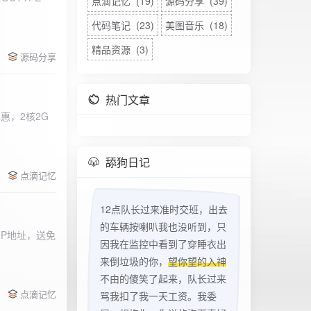
点滴记忆 (19)
源码分享 (39)
代码笔记 (23)
美图音乐 (18)
精品资源 (3)
源码分享
热门文章
惠，2核2G
w
舔狗日记
点滴记忆
12点队长过来准时交班，出去
的车辆按喇叭我也没听到，只
立IP地址，送免
因我在监控中看到了穿睡衣出
来倒垃圾的你，
望你望的入神
不由的傻笑了起来，队长过来
点滴记忆
骂我扣了我一天工资。我委