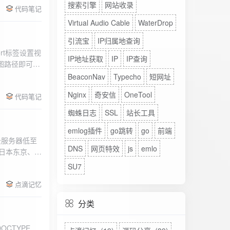
搜索引擎
网站收录
代码笔记
Virtual Audio Cable
WaterDrop
引流宝
IP归属地查询
rt标签设置视
IP地址获取
IP
IP查询
图路径即可。
BeaconNav
Typecho
短网址
Nginx
奇安信
OneTool
代码笔记
蜘蛛日志
SSL
站长工具
emlog插件
go跳转
go
前端
DNS
网页特效
js
emlo
、日本东京、美
、高防等多种
SU7
点滴记忆
分类