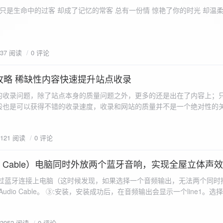
ename,ZipArchive::CREATE); //打开压缩包 //遍历文件 foreach($fileList as
只是生命中的过客 却成了记忆的常客 总有一份情 惊艳了你的时光 却温
<?php /** * @param $path 文件夹路径 * @param $zip zip 对象 */
 //打开当前文件夹由$path指定。 while
 { if ($filename != "." && $filename != "..") { //文件夹文件名字
937 阅读
0 评论
lename)) { // 如果读取的某个对象是文件夹，则递
攻略 稀缺性内容快速提升站点收录
p_filename, ZIPARCHIVE::CREATE); // 打开压缩包,没有则创建 //调
的收录问题，除了站点本身的质量问题之外，更多的还是出在了内容上；
p("img",$zip);
般也是可以获得不错的收录速度，收录和网站的质量并不是一个绝对性的
容又不得要领，自然收录上就会有比较大的问题。
1121 阅读
0 评论
 Audio Cable）电脑同时外放两个蓝牙音响，实现全屋立体声
过蓝牙连接上电脑（这时候发现，如果选择一个音频输出，无法两个同时播
l Audio Cable。 ③:安装，安装成功后，在音频输出会显示一个line1。选择它 ④:找
iorepeater.exe 两次 （双开） wave in 都选择 line1 wave out
53952 阅读
0 评论