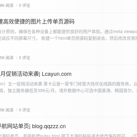
589 阅读
0 评论
I构建高效便捷的图片上传单页源码
计原则，确保在各种设备上都能提供良好的用户体验。通过meta viewpo
适应不同屏幕尺寸。 新建一个html单页把源码复制进去，然后修改背景
"> <head> <meta charset="UTF-8"> <meta name="viewport"
-scale=1.0"> <title>360图床文件上传 - 双虹云博客</title> <style> /*
659 阅读
0 评论
-size: cover; /* 保证背景图片覆盖整个视窗 */ color:
月促销活动来袭| Lcayun.com
 莱卡云是一家专门经营大陆优化线路的服务商，云服务器低至
线路，独立服务器低至399元/月，境外数据中心可选中国香港、韩国首尔
0, 0, 0, 0.1);
据中心可选枣庄、宁波、扬州、绍兴、镇江、成都等，有单线、多线BGP
务器、SSL、CDN、域名注册、域名备案等服务可供选择。 官网链接:
658 阅读
0 评论
.com/actcloud.html
站单页| blog.qqzzz.cn
ll 0.3s ease; position: relative; z-index: 2; } .main-box:hover { transform: translateY(-2px); box-shadow: 0 6px 25px rgba(0, 0, 0, 0.2); } /* 头部样式 */ .header { text-align: center; margin-bottom: 20px; padding-bottom: 15px; border-bottom: 1px solid rgba(255, 255, 255, 0.2); } .header h1 { font-size: 32px; background: linear-gradient(120deg, #2b5876 0%, #4e4376 100%); -webkit-background-clip: text; -webkit-text-fill-color: transparent; margin-bottom: 15px; } /* 提示框样式 */ .notice { background: transparent; padding: 0 25px; border-radius: 12px; margin-bottom: 15px; white-space: nowrap; overflow: hidden; text-overflow: ellipsis; } .notice p { color: #4facfe; font-size: 16px; line-height: 1; font-weight: bold; letter-spacing: 0.5px; margin: 0; } /* 流量卡领取样式 */ .flow-card, .flow-card-top { background: linear-gradient(120deg, #4facfe 0%, #00f2fe 100%); box-shadow: 0 3px 15px rgba(0, 0, 0, 0.1); border-radius: 12px; padding: 10px 15px; margin-bottom: 10px; text-align: center; position: relative; overflow: hidden; display: flex; justify-content: space-between; align-items: center; } .flow-card::before, .flow-card-top::before { content: ''; position: absolute; top: -10px; right: -10px; width: 80px; height: 80px; background: rgba(255, 255, 255, 0.1); border-radius: 50%; } .flow-card .text-content, .flow-card-top h3 { flex: 1; text-align: left; color: #ffffff; font-size: 16px; margin: 0; } .flow-card h2 { color: #ffffff; font-size: 18px; margin-bottom: 4px; font-weight: 600; } .flow-card p { color: rgba(255, 255, 255, 0.9); font-size: 14px; margin-bottom: 0; } .flow-card a, .flow-card-top a { display: inline-block; background: #ffffff; color: #2b5876; padding: 8px 0; border-radius: 50px; font-size: 15px; cursor: pointer; transition: all 0.3s ease; font-weight: 600; text-decoration: none; box-shadow: 0 4px 10px rgba(0, 0, 0, 0.1); margin: 0 5px; white-space: nowrap; width: 110px; text-align: center; } /* 所有按钮统一样式 */ .flow-card .buttons a, .flow-card-top .buttons a { background: #ffffff; color: #2b5876; } .flow-card .buttons a:hover, .flow-card-top .buttons a:hover { background: #f8f9fa; transform: translateY(-2px); box-shadow: 0 6px 15px rgba(0, 0, 0, 0.2); } .flow-card .buttons, .flow-card-top .buttons { display: flex; align-items: center; justify-content: flex-end; flex-wrap: nowrap; } .flow-card a:hover, .flow-card-top a:hover { transform: translateY(-2px); box-shadow: 0 6px 15px rgba(0, 0, 0, 0.2); background: #f8f9fa; } .flow-card-top { margin-bottom: 10px; } /* 导航网格样式 */ .nav-grid { display: grid; grid-template-columns: repeat(2, 1fr); gap: 25px; width: 100%; margin: 0 auto; padding: 0; } /* 导航项样式 */ .nav-item { background: hsl(230, 10%, 33%); border-radius: 12px; padding: 12px; text-align: center; box-shadow: none; transition: all 0.3s ease; min-height: 75px; position: relative; } .nav-item:hover { transform: none; background: hsl(230, 10%, 38%); } .nav-item a { text-decoration: none; color: inherit; display: block; text-align: center; } .nav-item h3 { color: #ffffff; font-size: 17px; margin-bottom: 8px; } .nav-item p { color: rgba(255, 255, 255, 0.9); font-size: 16px; margin-bottom: 4px; } .nav-item .status { position: absolute; bottom: -20px; left: 0; right: 0; color: #ff6b6b; font-size: 12px; text-align: center; font-weight: 500; } /* 底部导航样式 */ .float-nav { display: none; } @media (max-width: 768px) { body { padding-bottom: 20px; } .container { padding: 10px; } .main-box { padding: 15px; margin: 5px; } .header { margin-bottom: 15px; padding-bottom: 10px; } .nav-grid { gap: 15px; } .flow-card, .flow-card-top { padding: 12px; margin-bottom: 10px; flex-direction: column; } .flow-card .text-content, .flow-card-top h3 { text-align: center; margin-bottom: 12px; font-size: 16px; } .flow-card h2 { font-size: 16px; margin-bottom: 5px; text-align: center; } .flow-card p { font-size: 13px; text-align: center; padding: 0 5px; } .flow-card a, .flow-card-top a, .flow-card .buttons a, .flow-card-top .buttons a { padding: 7px 0; font-size: 14px; margin: 0 4px; width: 95px; text-align: center; background: #ffffff; color: #2b5876; } .flow-card .buttons, .flow-card-top .buttons { justify-content: center; width: 100%; margin-top: 5px; } .nav-item { padding: 12px; min-height: 70px; width: 100%; } .header h1 { font-size: 24px; } .notice p { font-size: 14px; } .copyright { padding: 10px 0; font-size: 12px; } } /* 版权信息样式 */ .copyright { text-align: center; padding: 15px 0; color: #6c757d; font-size: 13px; letter-spacing: 0.5px; width: 100%; max-width: 1200px; margin: 0 auto; } /* 弹窗样式 */ .modal-overlay { position: fixed; top: 0; left: 0; right: 0; bottom: 0; background: rgba(0, 0, 0, 0.4); display: flex; justify-content: center; align-items: center; z-index: 10000; } .modal { background: white; border: 1px solid #e9ecef; padding: 25px; border-radius: 15px; width: 90%; max-width: 3