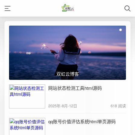
云博客
双虹云博客
网站状态检测工具html源码
2025年-8月-12日
618 阅读
qq账号价值评估系统html单页源码