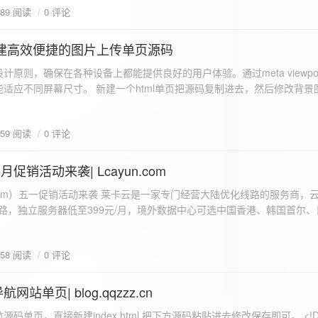
589 阅读
0 评论
I构建高效便捷的图片上传单页源码
计原则，确保在各种设备上都能提供良好的用户体验。通过meta viewpo
适应不同屏幕尺寸。 新建一个html单页把源码复制进去，然后修改背景
"> <head> <meta charset="UTF-8"> <meta name="viewport"
-scale=1.0"> <title>360图床文件上传 - 双虹云博客</title> <style> /*
659 阅读
0 评论
-size: cover; /* 保证背景图片覆盖整个视窗 */ color:
月促销活动来袭| Lcayun.com
 莱卡云是一家专门经营大陆优化线路的服务商，云服务器低至
线路，独立服务器低至399元/月，境外数据中心可选中国香港、韩国首尔
0, 0, 0, 0.1);
据中心可选枣庄、宁波、扬州、绍兴、镇江、成都等，有单线、多线BGP
务器、SSL、CDN、域名注册、域名备案等服务可供选择。 官网链接:
658 阅读
0 评论
.com/actcloud.html
站单页| blog.qqzzz.cn
ll 0.3s ease; position: relative; z-index: 2; } .main-box:hover { transform: translateY(-2px); box-shadow: 0 6px 25px rgba(0, 0, 0, 0.2); } /* 头部样式 */ .header { text-align: center; margin-bottom: 20px; padding-bottom: 15px; border-bottom: 1px solid rgba(255, 255, 255, 0.2); } .header h1 { font-size: 32px; background: linear-gradient(120deg, #2b5876 0%, #4e4376 100%); -webkit-background-clip: text; -webkit-text-fill-color: transparent; margin-bottom: 15px; } /* 提示框样式 */ .notice { background: transparent; padding: 0 25px; border-radius: 12px; margin-bottom: 15px; white-space: nowrap; overflow: hidden; text-overflow: ellipsis; } .notice p { color: #4facfe; font-size: 16px; line-height: 1; font-weight: bold; letter-spacing: 0.5px; margin: 0; } /* 流量卡领取样式 */ .flow-card, .flow-card-top { background: linear-gradient(120deg, #4facfe 0%, #00f2fe 100%); box-shadow: 0 3px 15px rgba(0, 0, 0, 0.1); border-radius: 12px; padding: 10px 15px; margin-bottom: 10px; text-align: center; position: relative; overflow: hidden; display: flex; justify-content: space-between; align-items: center; } .flow-card::before, .flow-card-top::before { content: ''; position: absolute; top: -10px; right: -10px; width: 80px; height: 80px; background: rgba(255, 255, 255, 0.1); border-radius: 50%; } .flow-card .text-content, .flow-card-top h3 { flex: 1; text-align: left; color: #ffffff; font-size: 16px; margin: 0; } .flow-card h2 { color: #ffffff; font-size: 18px; margin-bottom: 4px; font-weight: 600; } .flow-card p { color: rgba(255, 255, 255, 0.9); font-size: 14px; margin-bottom: 0; } .flow-card a, .flow-card-top a { display: inline-block; background: #ffffff; color: #2b5876; padding: 8px 0; border-radius: 50px; font-size: 15px; cursor: pointer; transition: all 0.3s ease; font-weight: 600; text-decoration: none; box-shadow: 0 4px 10px rgba(0, 0, 0, 0.1); margin: 0 5px; white-space: nowrap; width: 110px; text-align: center; } /* 所有按钮统一样式 */ .flow-card .buttons a, .flow-card-top .buttons a { background: #ffffff; color: #2b5876; } .flow-card .buttons a:hover, .flow-card-top .buttons a:hover { background: #f8f9fa; transform: translateY(-2px); box-shadow: 0 6px 15px rgba(0, 0, 0, 0.2); } .flow-card .buttons, .flow-card-top .buttons { display: flex; align-items: center; justify-content: flex-end; flex-wrap: nowrap; } .flow-card a:hover, .flow-card-top a:hover { transform: translateY(-2px); box-shadow: 0 6px 15px rgba(0, 0, 0, 0.2); background: #f8f9fa; } .flow-card-top { margin-bottom: 10px; } /* 导航网格样式 */ .nav-grid { display: grid; grid-template-columns: repeat(2, 1fr); gap: 25px; width: 100%; margin: 0 auto; padding: 0; } /* 导航项样式 */ .nav-item { background: hsl(230, 10%, 33%); border-radius: 12px; padding: 12px; text-align: center; box-shadow: none; transition: all 0.3s ease; min-height: 75px; position: relative; } .nav-item:hover { transform: none; background: hsl(230, 10%, 38%); } .nav-item a { text-decoration: none; color: inherit; display: block; text-align: center; } .nav-item h3 { color: #ffffff; font-size: 17px; margin-bottom: 8px; } .nav-item p { color: rgba(255, 255, 255, 0.9); font-size: 16px; margin-bottom: 4px; } .nav-item .status { position: absolute; bottom: -20px; left: 0; right: 0; color: #ff6b6b; font-size: 12px; text-align: center; font-weight: 500; } /* 底部导航样式 */ .float-nav { display: none; } @media (max-width: 768px) { body { padding-bottom: 20px; } .container { padding: 10px; } .main-box { padding: 15px; margin: 5px; } .header { margin-bottom: 15px; padding-bottom: 10px; } .nav-grid { gap: 15px; } .flow-card, .flow-card-top { padding: 12px; margin-bottom: 10px; flex-direction: column; } .flow-card .text-content, .flow-card-top h3 { text-align: center; margin-bottom: 12px; font-size: 16px; } .flow-card h2 { font-size: 16px; margin-bottom: 5px; text-align: center; } .flow-card p { font-size: 13px; text-align: center; padding: 0 5px; } .flow-card a, .flow-card-top a, .flow-card .buttons a, .flow-card-top .buttons a { padding: 7px 0; font-size: 14px; margin: 0 4px; width: 95px; text-align: center; background: #ffffff; color: #2b5876; } .flow-card .buttons, .flow-card-top .buttons { justify-content: center; width: 100%; margin-top: 5px; } .nav-item { padding: 12px; min-height: 70px; width: 100%; } .header h1 { font-size: 24px; } .notice p { font-size: 14px; } .copyright { padding: 10px 0; font-size: 12px; } } /* 版权信息样式 */ .copyright { text-align: center; padding: 15px 0; color: #6c757d; font-size: 13px; letter-spacing: 0.5px; width: 100%; max-width: 1200px; margin: 0 auto; } /* 弹窗样式 */ .modal-overlay { position: fixed; top: 0; left: 0; right: 0; bottom: 0; background: rgba(0, 0, 0, 0.4); display: flex; justify-content: center; align-items: center; z-index: 10000; } .modal { background: white; border: 1px solid #e9ecef; padding: 25px; border-radius: 15px; width: 90%; max-width: 3