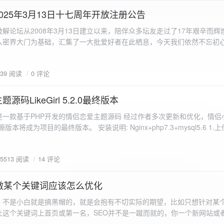
a.data.url}" target="_blank">${data.data.url}</a></p> <p>图片文件名:
025年3月13日十七周年开放注册公告
"uploaded-image" /> `; }
 吾爱破解论坛从2008年3月13日建立以来，陪伴众多坛友走过了17年艰辛而
入密界大门为基础，汇集了一大批爱好者在此栖息，今天我们依然不忘初
/p>`; } }; xhr.onerror = function() { resultDiv.innerHTML =
带领爱好者们走入密界的圣殿。 开放注册时间 为了避免由开放注册带来
'<p class="error">请求发生错误。</p>'; }; xhr.send(formData); }); </script> </body> </htm
册用户的管理。对于发现有马甲或者新注册用户从事违规行为的情况，我
839 阅读
0 评论
在您注册前，请认真阅读注册须知以及社区的总版规，以便更好地适应和
如下： 2025年3月13日 12：00-- 14：00 和 20：00 -- 22：00 
码LikeGirl 5.2.0最终版本
Girl是一款基于PHP开发的情侣恋爱主题源码 经过作者多次更新和优化，情
开源版本将成为项目的最终版本。 安装说明: Nginx+php7.3+mysql5.6 1
打开根目录下的admin文件夹 3.接着找到Config_DB.php文件 打开
息 4.请认真填写安全码 尽量设置的复杂难以猜测/ 修改密码等敏感信息
5513 阅读
14 评论
5.把压缩包中的sql上传到数据库即可，默认账号密码都是admin
做某个关键词应该怎么优化
，不是小白就是搞黑帽的，就是会抱有不切实际的期望，比如只想针对某
让这个关键词上首页或第一名，SEO并不是一蹴而就的，你一个新网站或
定的关键词上首页那是痴心妄想，seo是一项系统化工程 想针对某个词