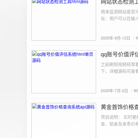
网站状态检测工
2025-8-12
用来监测网站是否可
址：用户可以在输入
证。验证通过后，网
板的网址列表中，每
2025年-8月-12日
同时也会从筛选下拉
择具体的网址进行筛
测功能： 设置监测
qq账号价值评估
2025-7-2
停止监测：点击 “
之前刷短视频经常
隔时间循环检测。点
行最多 3 次重试
行检测后，会记录
储在 logs 数
2025年-7月-2日
8
会显示所有或筛选
底部以显示最新信
黄金首饰价格查
2025-6-29
项目说明： 实时更
金、铂金及金条价
金品种实时交易数