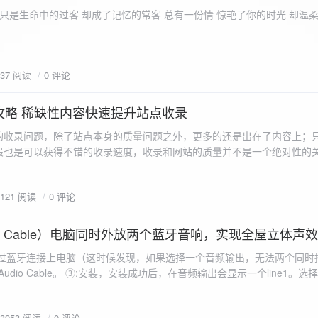
ename,ZipArchive::CREATE); //打开压缩包 //遍历文件 foreach($fileList as
只是生命中的过客 却成了记忆的常客 总有一份情 惊艳了你的时光 却温
<?php /** * @param $path 文件夹路径 * @param $zip zip 对象 */
 //打开当前文件夹由$path指定。 while
 { if ($filename != "." && $filename != "..") { //文件夹文件名字
937 阅读
0 评论
lename)) { // 如果读取的某个对象是文件夹，则递
攻略 稀缺性内容快速提升站点收录
p_filename, ZIPARCHIVE::CREATE); // 打开压缩包,没有则创建 //调
的收录问题，除了站点本身的质量问题之外，更多的还是出在了内容上；
p("img",$zip);
般也是可以获得不错的收录速度，收录和网站的质量并不是一个绝对性的
容又不得要领，自然收录上就会有比较大的问题。
1121 阅读
0 评论
 Audio Cable）电脑同时外放两个蓝牙音响，实现全屋立体声
过蓝牙连接上电脑（这时候发现，如果选择一个音频输出，无法两个同时播
l Audio Cable。 ③:安装，安装成功后，在音频输出会显示一个line1。选择它 ④:找
iorepeater.exe 两次 （双开） wave in 都选择 line1 wave out
53953 阅读
0 评论