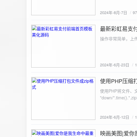
建议是做sem，s
2024年-8月-7日
9
最新彩虹易支
2024-6-23
操作非常简单，上传
2024年-6月-23日
使用PHP压缩
2024-6-12
使用PHP将文件、文件夹打
"down/".time().".zip"; // 压缩包存放路径与名称
开压缩包,没有则创建 // 参数1是要压缩的文件,参数2为压缩后,在压缩包中的文件名「这里我们把 lo
文件压缩,压缩后的文件
2024年-6月-12日
数可以改为 basenam
>addFile("img/logo.png",basename("
= array( "img/1.jpg", "img/2.jpg", ); $filename = "down/img.zip"; // 压缩包存放路径与名称 $zip = new
映画美图|爱你
2024-6-10