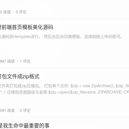
eo不适合，如果说有人能承诺让你一个全新的网站，或者本来没...
72 阅读
0 评论
付前端首页模板美化源码
源码到/template进行。 然后去后台切换模板，选择刚刚上传的即可。
1897 阅读
1 评论
打包文件成zip格式
包成zip压缩包。 打包单个文件: $zip = new ZipArchive(); $zip_fil
 $zip->open($zip_filename, ZIPARCHIVE::CREATE); // 打
go.png
为 logon2.png」,如果需要的压缩后的文件跟原文件名一样 addFile(
1091 阅读
0 评论
e("img/logon2.png),也就是原文件所在的路径 $zip-
logon2.png")); $res = $zip->close(); 打包多个文件: <?php $fileList
是我生命中最重要的事