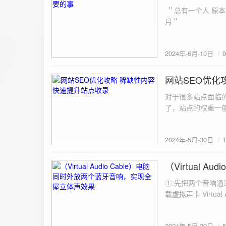
ZipArchive(); $zip->open($fil
＂总有一个人 原本
$file){ $zip->addFile($file,basename($file)); //向压缩包中添加文件 } $zip->close(); //关闭压缩包 打包某
月＂
个文件夹（包含子文件夹）: 
addFileToZip($path, $zip) { $handler = opendir($path);
(($filename = readdir($handler)) !== false)
2024年-6月-10日
为'.'和‘..’，不要对他们进行操作 if (is_dir($path . "/" . $fi
归 addFileToZip($path . "/" . $filename, $zip); } else { //将文件加入zip对象 $zip->addFile($path . "/" .
网站SEO优化
$filename); } } } } $zip = new ZipArchive(); $zip_filename = "down/files.zip"; // 压缩包存放路径与名称
2024-5-30
$zip->open($zi
对于很多站点面临
压缩包中 addFileToZi
了，站点的权重一
量一般的站点，内
2024年-5月-30日
（Virtual
2024-5-29
①:先把两个音响通
载虚拟声卡 Virtua
装目录下，双击打开 aud
音响 ⑤:点击 start 就可以听效果了。 最好是选择蓝牙延迟较低的、或者同款的蓝牙音箱。 原理大概是使
2024年-5月-29日