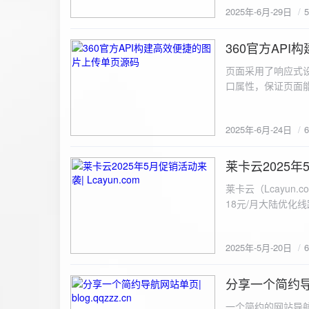
2025年-6月-29日
360官方AP
2025-6-24
页面采用了响应式设
口属性，保证页面能
<!DOCTYPE html> <html lang="zh-CN
content="width=device-width, initial
2025年-6月-24日
重置默认样式 */ * { margin: 0; padding: 0; box-sizing: border-box; } /* 设置页面的字体和添加背景图片 */
body { font-family: Arial, sans-serif; background: url('static/images/background.png') no-repeat center
center fixed; /* 使用服务器上的路径 */ background
莱卡云2025年5
2025-5-20
#333; display: flex; justify-content: center; align-items: center; min-height: 100vh; margin: 0; } /* 容器样
莱卡云（Lcayun.com）五一促销活动来袭
式 */ .container { background-color: rgba(255, 255, 255, 0.9); /* 使用半透明白色背景，以便在图片背景
18元/月大陆优化
上更清晰地显示内容 */ padding: 30px; border-radius: 8px; box-shadow: 0 4px 8px rgba(
国洛杉矶，境内数
width: 100%; max-width: 500px; text-align: center; } /* 标题样式 */ h2 { font-size: 24px; margin-bottom:
选择，更含有游戏服
20px; color: #333; } /* 文件输入框样式 */ input[type="file"] { display: block; margin: 0 auto 20px;
2025年-5月-20日
https://www.lcayun
padding: 8px; background-color: #f7f7f7; border: 1px solid #ccc; border-radius: 4px; font-size: 16px;
color: #333; } /* 按钮样式 */ button { background-color: #007BFF; color: #fff; padding: 12px 20px; font-
分享一个简约导航网
size: 16px; border: none; border-radius: 4px; cursor: pointer; transition: background-color 0.3s ease; }
2025-5-19
/* 按钮悬浮效果 */ button:hover { background-color: #0056b3; } /* 进度条样式 */ .progress-bar { width:
一个简约的网站导航源码单页，直接新建index.html 把下方源码粘贴进去修改保存即可。 <!DOCTYPE html> <html lang="zh"> <head> <meta charset="UTF-8"> <meta name="viewport" content="width=device-width, initial-scale=1.0"> <title>导航网站 -blog.qqzzz.cn</title> <meta name="keywords" content="双虹云博客"> <meta name="description" content="双虹云博客。"> <meta name="author" content="导航网站"> <meta name="robots" content="index,follow"> <meta property="og:title" content="导航网站 - "> <meta property="og:description" content="双虹云。"> <meta property="og:type" content="website"> <link rel="icon" href="https://blog.qqzzz.cn/favicon.ico" type="image/x-icon"> <link rel="shortcut icon" href="https://blog.qqzzz.cn/favicon.ico" type="image/x-icon"> <style> /* 基础样式 */ * { margin: 0; padding: 0; box-sizing: border-box; } /* 主体样式 */ body { background: #f0f2f5; font-family: 'Microsoft YaHei', -apple-system, BlinkMacSystemFont, sans-serif; margin: 0; padding: 0; min-height: 100vh; overflow-x: hidden; position: relative; display: flex; flex-direction: column; } /* 容器样式 */ .container { max-width: 1200px; margin: 0 auto; padding: 20px; flex: 1; display: flex; flex-direction: column; align-items: center; width: 100%; } /* 主盒子样式 */ .main-box { background: white; box-shadow: 0 2px 12px rgba(0, 0, 0, 0.08); border-radius: 24px; border: 1px solid #e9ecef; width: 100%; max-width: 1000px; padding: 30px; margin: 0 auto 15px; transition: a