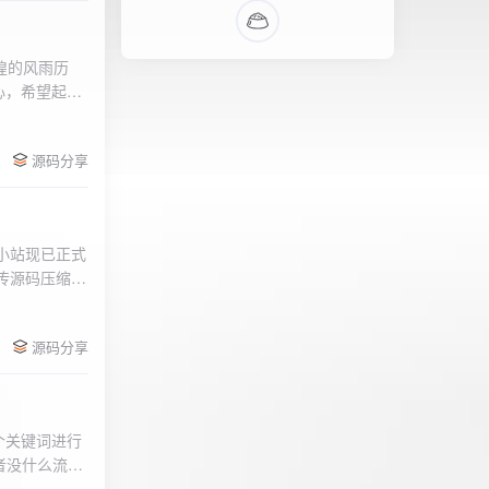
辉煌的风雨历
心，希望起到
的负面影响，
l>
们会采取更加
源码分享
享受我们的社
官方论坛:
侣小站现已正式
.上传源码压缩包
后按注释提示更改
需输入安全码
源码分享
个关键词进行
者没什么流量
做排名，我的