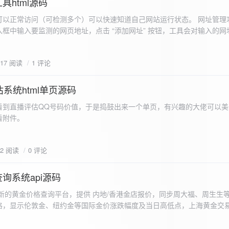
具html源码
以正常访问（可检测多个）可以快速知道自己网站运行状态。 网址管理功
框中输入要监测的网页地址，点击 “添加网址” 按钮，工具会对输入的网
址会被添加到左侧面板的列表中，并且列表项后有 “删除” 按钮。删除网
个网址后面都有一个 “删除” 按钮，点击该按钮可以将对应的网址从监测
617 阅读
1 评论
框中移除该网址选项。筛选网址：右侧面板有一个 “筛选网址” 的下拉框
选，只显示该网址的监测日志，也可以选择 “全部” 来显示所有网址的监
间隔：用户可以在输入框中设置监测间隔时间（单位为秒），默认值为 60 
系统html单页源码
开始监测” 按钮，工具会立即对所有已添加的网址进行一次检测，之后按照
看到直播评估QQ号码价值，于是捣鼓出来一个单页，有兴趣的大佬可以美
击 “停止监测” 按钮可停止监测。重试机制：在进行网址检测时，如果请
下，详细源码可查看附件。
，若重试后仍失败，则记录错误日志。日志记录与显示功能。 日志记录： 
网址的状态（正常或异常）、响应时间、时间戳以及错误信息（若有）。
组中，当日志数量超过 1000 条时，会移除最早的日志记录。日志显示：右侧
02 阅读
0 评论
后的监测日志，正常状态的日志为黑色，异常状态的日志为红色。日志会
息。
询系统api源码
新的黄金价格查询平台，提供 内地/香港金店报价，同步周大福、周生生
格，显示伦敦金、纽约金等国际金价涨跌幅度及当日高低点，上海黄金交
据，通过动态图表直观展示黄金价格趋势变化，所有数据均从第三方API
持移动端自适应显示。 index.html部分 !DOCTYPE html...