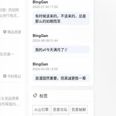
BingGan
2025-07-30 17:50
能: 添加网
址进行格式验
有时候该来的，不该来的，总是
址：在左侧面
那么的如期而至
列表中移除，
精品资源
，用户可以选
BingGan
测日志。 检
2024-08-08 01:44
秒。开始 /
设置的监测间
我的👶今天满月了🎈
化完善一
求失败，会进
每次对网址进
BingGan
日志记录会存
2024-03-28 12:05
面板的日志容器
代码笔记
自动滚动到最
浪漫固然重要，但真诚更胜一筹
标签
等主流品牌黄
易所等国内黄
火山引擎
吾爱论坛
吾爱破解
实时获取，支