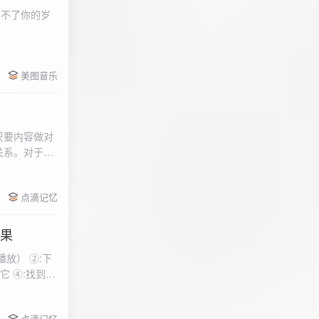
柔不了你的岁
 function
美图音乐
用函数，添加文件到
只要内容做对
关系。对于质
点滴记忆
效果
放） ②:下
到安
 分别选择两个蓝牙
点滴记忆