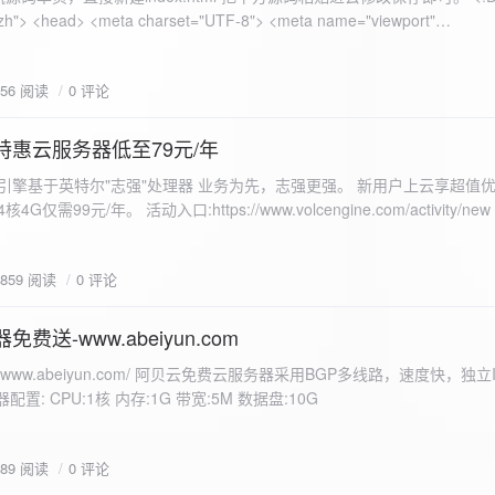
 错误
856 阅读
0 评论
nd-color: #e9f7e8; }
特惠云服务器低至79元/年
<form id="uploadForm">
 火山引擎基于英特尔"志强"处理器 业务为先，志强更强。 新用户上云享超值优
eInput" name="file" accept="image/*" required /> <button type="submit">上传文
仅需99元/年。 活动入口:https://www.volcengine.com/activity/ne
rogressFill">0%</div> </div> </div> <script> const form =
t resultDiv = document.getElementById('result'); const
3859 阅读
0 评论
tor('.progress-fill'); form.addEventListener('submit', (e) => {
if
费送-www.abeiyun.com
s://www.abeiyun.com/ 阿贝云免费云服务器采用BGP多线路，速度快，独
进度事件 xhr.upload.onprogress = function(event) { if
置: CPU:1核 内存:1G 带宽:5M 数据盘:10G
loaded / event.total) * 100;
ercentComplete + '%'; progressBar.innerHTML =
function() { if (xhr.status === 200) { const data =
789 阅读
0 评论
esultDiv.innerHTML = ` <p>上传成功！</p> <p>