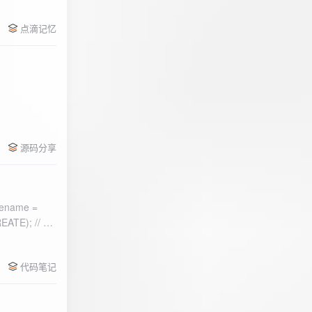
点滴记忆
源码分享
ename =
) 的第二个参
代码笔记