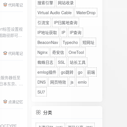
搜索引擎
网站收录
代码笔记
Virtual Audio Cable
WaterDrop
引流宝
IP归属地查询
rt标签设置视
IP地址获取
IP
IP查询
图路径即可。
BeaconNav
Typecho
短网址
Nginx
奇安信
OneTool
代码笔记
蜘蛛日志
SSL
站长工具
emlog插件
go跳转
go
前端
DNS
网页特效
js
emlo
、日本东京、美
、高防等多种
SU7
点滴记忆
分类