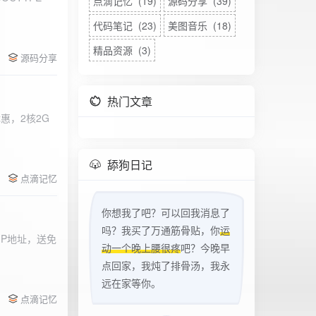
点滴记忆 (19)
源码分享 (39)
代码笔记 (23)
美图音乐 (18)
精品资源 (3)
源码分享
热门文章
惠，2核2G
w
舔狗日记
点滴记忆
你想我了吧？可以回我消息了
吗？我买了万通筋骨贴，你
运
立IP地址，送免
动一个晚上腰很疼
吧？今晚早
点回家，我炖了排骨汤，我永
远在家等你。
点滴记忆