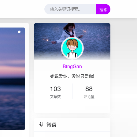
搜索
BingGan
她说爱你，没说只爱你!
103
88
文章数
评论量
微语