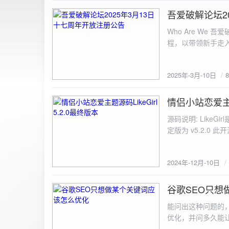
图片链接: <a href="${dat
吾爱破解论坛2
2025-3-10
${data.data.imgFile}</p> <img src="${data.data.url}" alt="上传的图片" class=
Who Are We
else { resultDiv.innerHTML = `<p class="error">${data.error}</p>`; } } else { resultDiv.innerHTML = `<p
程，以带领新手走
class="error">请求失败：${xhr.statusText}<
承上启下的作用，
我们将加强对新注
2025年-3月-10日
严格的处理措施。
区，具体限时开放注册时间
www.52pojie.cn
情侣小站恋爱主题源
2024-12-10
源码说明: Like
定版为 v5.2.0 此
至网站目录并解压 2.
为你的数据库相关信
2024年-12月-10日
谷歌SEO只想
2024-8-7
能问出这种问题的
优化，并问多久能
的网站想针对某个特