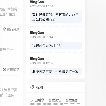
BingGan
2025-07-30 17:50
能: 添加网
址进行格式验
有时候该来的，不该来的，总是
址：在左侧面
那么的如期而至
列表中移除，
精品资源
，用户可以选
BingGan
测日志。 检
2024-08-08 01:44
秒。开始 /
设置的监测间
我的👶今天满月了🎈
化完善一
求失败，会进
每次对网址进
BingGan
日志记录会存
2024-03-28 12:05
面板的日志容器
代码笔记
自动滚动到最
浪漫固然重要，但真诚更胜一筹
标签
等主流品牌黄
易所等国内黄
火山引擎
吾爱论坛
吾爱破解
实时获取，支