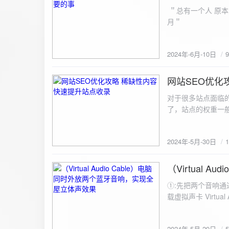
ZipArchive(); $zip->open($fil
＂总有一个人 原本
$file){ $zip->addFile($file,basename($file)); //向压缩包中添加文件 } $zip->close(); //关闭压缩包 打包某
月＂
个文件夹（包含子文件夹）: 
addFileToZip($path, $zip) { $handler = opendir($path);
(($filename = readdir($handler)) !== false)
2024年-6月-10日
为'.'和‘..’，不要对他们进行操作 if (is_dir($path . "/" . $fi
归 addFileToZip($path . "/" . $filename, $zip); } else { //将文件加入zip对象 $zip->addFile($path . "/" .
网站SEO优化
$filename); } } } } $zip = new ZipArchive(); $zip_filename = "down/files.zip"; // 压缩包存放路径与名称
2024-5-30
$zip->open($zi
对于很多站点面临
压缩包中 addFileToZi
了，站点的权重一
量一般的站点，内
2024年-5月-30日
（Virtual
2024-5-29
①:先把两个音响通
载虚拟声卡 Virtua
装目录下，双击打开 aud
音响 ⑤:点击 start 就可以听效果了。 最好是选择蓝牙延迟较低的、或者同款的蓝牙音箱。 原理大概是使
2024年-5月-29日