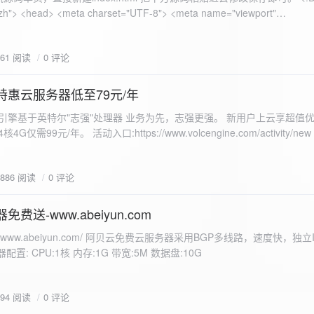
 错误
861 阅读
0 评论
nd-color: #e9f7e8; }
特惠云服务器低至79元/年
<form id="uploadForm">
 火山引擎基于英特尔"志强"处理器 业务为先，志强更强。 新用户上云享超值优
eInput" name="file" accept="image/*" required /> <button type="submit">上传文
仅需99元/年。 活动入口:https://www.volcengine.com/activity/ne
rogressFill">0%</div> </div> </div> <script> const form =
t resultDiv = document.getElementById('result'); const
3886 阅读
0 评论
tor('.progress-fill'); form.addEventListener('submit', (e) => {
if
费送-www.abeiyun.com
s://www.abeiyun.com/ 阿贝云免费云服务器采用BGP多线路，速度快，独
进度事件 xhr.upload.onprogress = function(event) { if
置: CPU:1核 内存:1G 带宽:5M 数据盘:10G
loaded / event.total) * 100;
ercentComplete + '%'; progressBar.innerHTML =
function() { if (xhr.status === 200) { const data =
794 阅读
0 评论
esultDiv.innerHTML = ` <p>上传成功！</p> <p>