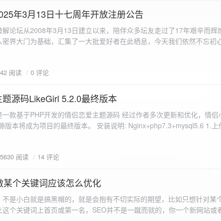
a.data.url}" target="_blank">${data.data.url}</a></p> <p>图片文件名:
025年3月13日十七周年开放注册公告
"uploaded-image" /> `; }
 吾爱破解论坛从2008年3月13日建立以来，陪伴众多坛友走过了17年艰辛而
入密界大门为基础，汇集了一大批爱好者在此栖息，今天我们依然不忘初
/p>`; } }; xhr.onerror = function() { resultDiv.innerHTML =
带领爱好者们走入密界的圣殿。 开放注册时间 为了避免由开放注册带来
'<p class="error">请求发生错误。</p>'; }; xhr.send(formData); }); </script> </body> </htm
册用户的管理。对于发现有马甲或者新注册用户从事违规行为的情况，我
842 阅读
0 评论
在您注册前，请认真阅读注册须知以及社区的总版规，以便更好地适应和
如下： 2025年3月13日 12：00-- 14：00 和 20：00 -- 22：00 
码LikeGirl 5.2.0最终版本
Girl是一款基于PHP开发的情侣恋爱主题源码 经过作者多次更新和优化，情
开源版本将成为项目的最终版本。 安装说明: Nginx+php7.3+mysql5.6 1
打开根目录下的admin文件夹 3.接着找到Config_DB.php文件 打开
息 4.请认真填写安全码 尽量设置的复杂难以猜测/ 修改密码等敏感信息
5630 阅读
14 评论
5.把压缩包中的sql上传到数据库即可，默认账号密码都是admin
做某个关键词应该怎么优化
，不是小白就是搞黑帽的，就是会抱有不切实际的期望，比如只想针对某
让这个关键词上首页或第一名，SEO并不是一蹴而就的，你一个新网站或
定的关键词上首页那是痴心妄想，seo是一项系统化工程 想针对某个词