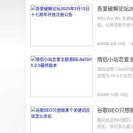
图片链接: <a href="${dat
吾爱破解论坛2
2025-3-10
${data.data.imgFile}</p> <img src="${data.data.url}" alt="上传的图片" class=
Who Are We
else { resultDiv.innerHTML = `<p class="error">${data.error}</p>`; } } else { resultDiv.innerHTML = `<p
程，以带领新手走
class="error">请求失败：${xhr.statusText}<
承上启下的作用，
我们将加强对新注
2025年-3月-10日
严格的处理措施。
区，具体限时开放注册时间
www.52pojie.cn
情侣小站恋爱主题源
2024-12-10
源码说明: Like
定版为 v5.2.0 此
至网站目录并解压 2.
为你的数据库相关信
2024年-12月-10日
谷歌SEO只想
2024-8-7
能问出这种问题的
优化，并问多久能
的网站想针对某个特