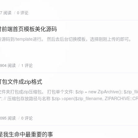
eo不适合，如果说有人能承诺让你一个全新的网站，或者本来没...
77 阅读
0 评论
付前端首页模板美化源码
源码到/template进行。 然后去后台切换模板，选择刚刚上传的即可。
1904 阅读
1 评论
打包文件成zip格式
包成zip压缩包。 打包单个文件: $zip = new ZipArchive(); $zip_fil
 $zip->open($zip_filename, ZIPARCHIVE::CREATE); // 打
go.png
为 logon2.png」,如果需要的压缩后的文件跟原文件名一样 addFile(
1095 阅读
0 评论
e("img/logon2.png),也就是原文件所在的路径 $zip-
logon2.png")); $res = $zip->close(); 打包多个文件: <?php $fileList
是我生命中最重要的事