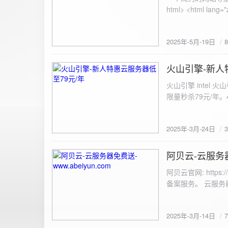
100%; height: 30px; background-color: #ddd; border-radius: 4px; margin-top: 20px; overflow: hidden; }
.progress-fill { height: 100%; background-color: #4caf50; width: 0; line-height: 30px; text-align: center;
color: white; } /* 上传结果区域样式 */ .result { margin-top: 20px; padding: 10px; border: 1px solid #ccc;
border-radius: 4px; background-color: #f9f9f9; font-size: 16px; color: #333; min-height: 40px; } /*
2025年-5月-19日
或成功的提示信息样式 */ .result.success { border-color: #28a745; backgrou
.result.error { border-color: #dc3545; background-color: #f8d7da; } /* 显示图片的样式 */ .uploaded-
火山引擎-新人
image { margin-top: 20px; max-width: 100%; height: auto; border-radius: 4px; border: 1px solid #ddd; }
2025-3-24
</style> </head> <body> <div class="container"> <h2>图片上传-双虹云</h2> 
火山引擎 intel
<input type="file" id="fil
限量秒杀79元/年。4核4G
件</button> </form> <div id="result" class="result"></div> <!-- 进度条 --> <div class="progress-bar">
<div class="progress-fill" id="p
document.getElementById('uploadForm'); cons
2025年-3月-24日
progressBar = document.querySelec
e.preventDefault(); const fileInput = document.getElementById('fileInput'); const file = fileInput.files[0]; 
阿贝云-云服务器免
2025-3-14
(!file) { resultDiv.innerHTML = '<p class="error">请先选择文件！</p>'; return; } const formData = new
FormData(); formData.append('file', file); const xhr = new XMLHttpRequest(); xhr.open('POST',
阿贝云官网: http
'https://api.xinyew.cn/api/360tc', true); // 监听上传
备案服务。 云服务器配
(event.lengthComputable) { const percentComplete = (event.
progressBar.style.width = p
Math.round(percentComplete) + '%'; } }; xhr.onload = 
2025年-3月-14日
JSON.parse(xhr.responseText); if (data.errno === 0) { r