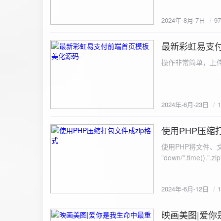
建议是做sem，s
2024年-8月-7日
9
最新彩虹易支
2024-6-23
操作非常简单，上传
2024年-6月-23日
使用PHP压缩
2024-6-12
使用PHP将文件、文件夹打
"down/".time().".zip"; // 压缩包存放路径与名称
开压缩包,没有则创建 // 参数1是要压缩的文件,参数2为压缩后,在压缩包中的文件名「这里我们把 lo
文件压缩,压缩后的文件
2024年-6月-12日
数可以改为 basenam
>addFile("img/logo.png",basename("
= array( "img/1.jpg", "img/2.jpg", ); $filename = "down/img.zip"; // 压缩包存放路径与名称 $zip = new
映画美图|爱你
2024-6-10