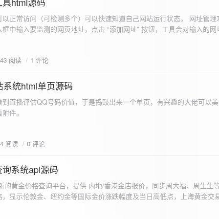
具html源码
以正常访问（可检测多个）可以快速知道自己网站运行状态。 网址管理功
框中输入要监测的网页地址，点击 “添加网址” 按钮，工具会对输入的网
址会被添加到左侧面板的列表中，并且列表项后有 “删除” 按钮。删除网
个网址后面都有一个 “删除” 按钮，点击该按钮可以将对应的网址从监测
643 阅读
1 评论
框中移除该网址选项。筛选网址：右侧面板有一个 “筛选网址” 的下拉框
选，只显示该网址的监测日志，也可以选择 “全部” 来显示所有网址的监
间隔：用户可以在输入框中设置监测间隔时间（单位为秒），默认值为 60 
系统html单页源码
开始监测” 按钮，工具会立即对所有已添加的网址进行一次检测，之后按照
看到直播评估QQ号码价值，于是捣鼓出来一个单页，有兴趣的大佬可以美
击 “停止监测” 按钮可停止监测。重试机制：在进行网址检测时，如果请
下，详细源码可查看附件。
，若重试后仍失败，则记录错误日志。日志记录与显示功能。 日志记录： 
网址的状态（正常或异常）、响应时间、时间戳以及错误信息（若有）。
组中，当日志数量超过 1000 条时，会移除最早的日志记录。日志显示：右侧
04 阅读
0 评论
后的监测日志，正常状态的日志为黑色，异常状态的日志为红色。日志会
息。
询系统api源码
新的黄金价格查询平台，提供 内地/香港金店报价，同步周大福、周生生
格，显示伦敦金、纽约金等国际金价涨跌幅度及当日高低点，上海黄金交
据，通过动态图表直观展示黄金价格趋势变化，所有数据均从第三方API
持移动端自适应显示。 index.html部分 !DOCTYPE html...