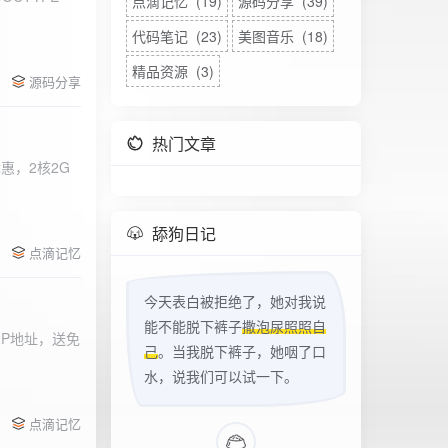
点滴记忆 (19)
源码分享 (39)
代码笔记 (23)
美图音乐 (18)
精品资源 (3)
源码分享
热门文章
惠，2核2G
w
舔狗日记
点滴记忆
今天表白被拒绝了，她对我说
能不能脱下裤子
撒泡尿照照自
立IP地址，送免
己
。当我脱下裤子，她咽了口
水，说我们可以试一下。
点滴记忆