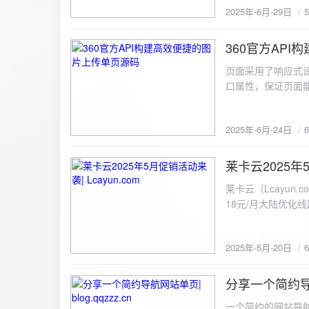
2025年-6月-29日
360官方AP
2025-6-24
页面采用了响应式设
口属性，保证页面能
<!DOCTYPE html> <html lang="zh-CN
content="width=device-width, initial
2025年-6月-24日
重置默认样式 */ * { margin: 0; padding: 0; box-sizing: border-box; } /* 设置页面的字体和添加背景图片 */
body { font-family: Arial, sans-serif; background: url('static/images/background.png') no-repeat center
center fixed; /* 使用服务器上的路径 */ background
莱卡云2025年5
2025-5-20
#333; display: flex; justify-content: center; align-items: center; min-height: 100vh; margin: 0; } /* 容器样
莱卡云（Lcayun.com）五一促销活动来袭
式 */ .container { background-color: rgba(255, 255, 255, 0.9); /* 使用半透明白色背景，以便在图片背景
18元/月大陆优化
上更清晰地显示内容 */ padding: 30px; border-radius: 8px; box-shadow: 0 4px 8px rgba(
国洛杉矶，境内数
width: 100%; max-width: 500px; text-align: center; } /* 标题样式 */ h2 { font-size: 24px; margin-bottom:
选择，更含有游戏服
20px; color: #333; } /* 文件输入框样式 */ input[type="file"] { display: block; margin: 0 auto 20px;
2025年-5月-20日
https://www.lcayun
padding: 8px; background-color: #f7f7f7; border: 1px solid #ccc; border-radius: 4px; font-size: 16px;
color: #333; } /* 按钮样式 */ button { background-color: #007BFF; color: #fff; padding: 12px 20px; font-
分享一个简约导航网
size: 16px; border: none; border-radius: 4px; cursor: pointer; transition: background-color 0.3s ease; }
2025-5-19
/* 按钮悬浮效果 */ button:hover { background-color: #0056b3; } /* 进度条样式 */ .progress-bar { width:
一个简约的网站导航源码单页，直接新建index.html 把下方源码粘贴进去修改保存即可。 <!DOCTYPE html> <html lang="zh"> <head> <meta charset="UTF-8"> <meta name="viewport" content="width=device-width, initial-scale=1.0"> <title>导航网站 -blog.qqzzz.cn</title> <meta name="keywords" content="双虹云博客"> <meta name="description" content="双虹云博客。"> <meta name="author" content="导航网站"> <meta name="robots" content="index,follow"> <meta property="og:title" content="导航网站 - "> <meta property="og:description" content="双虹云。"> <meta property="og:type" content="website"> <link rel="icon" href="https://blog.qqzzz.cn/favicon.ico" type="image/x-icon"> <link rel="shortcut icon" href="https://blog.qqzzz.cn/favicon.ico" type="image/x-icon"> <style> /* 基础样式 */ * { margin: 0; padding: 0; box-sizing: border-box; } /* 主体样式 */ body { background: #f0f2f5; font-family: 'Microsoft YaHei', -apple-system, BlinkMacSystemFont, sans-serif; margin: 0; padding: 0; min-height: 100vh; overflow-x: hidden; position: relative; display: flex; flex-direction: column; } /* 容器样式 */ .container { max-width: 1200px; margin: 0 auto; padding: 20px; flex: 1; display: flex; flex-direction: column; align-items: center; width: 100%; } /* 主盒子样式 */ .main-box { background: white; box-shadow: 0 2px 12px rgba(0, 0, 0, 0.08); border-radius: 24px; border: 1px solid #e9ecef; width: 100%; max-width: 1000px; padding: 30px; margin: 0 auto 15px; transition: a