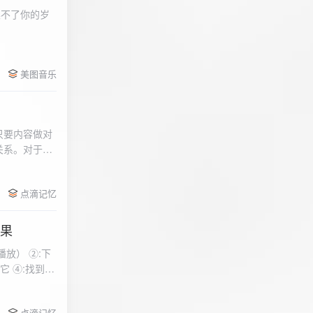
柔不了你的岁
 function
美图音乐
用函数，添加文件到
只要内容做对
关系。对于质
点滴记忆
效果
放） ②:下
到安
 分别选择两个蓝牙
点滴记忆