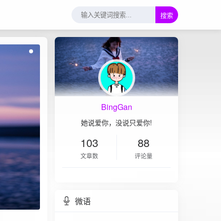
搜索
BingGan
她说爱你，没说只爱你!
103
88
文章数
评论量
微语