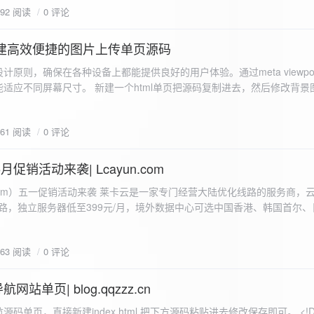
592 阅读
0 评论
I构建高效便捷的图片上传单页源码
计原则，确保在各种设备上都能提供良好的用户体验。通过meta viewpo
适应不同屏幕尺寸。 新建一个html单页把源码复制进去，然后修改背景
"> <head> <meta charset="UTF-8"> <meta name="viewport"
-scale=1.0"> <title>360图床文件上传 - 双虹云博客</title> <style> /*
661 阅读
0 评论
-size: cover; /* 保证背景图片覆盖整个视窗 */ color:
月促销活动来袭| Lcayun.com
 莱卡云是一家专门经营大陆优化线路的服务商，云服务器低至
线路，独立服务器低至399元/月，境外数据中心可选中国香港、韩国首尔
0, 0, 0, 0.1);
据中心可选枣庄、宁波、扬州、绍兴、镇江、成都等，有单线、多线BGP
务器、SSL、CDN、域名注册、域名备案等服务可供选择。 官网链接:
663 阅读
0 评论
.com/actcloud.html
站单页| blog.qqzzz.cn
ll 0.3s ease; position: relative; z-index: 2; } .main-box:hover { transform: translateY(-2px); box-shadow: 0 6px 25px rgba(0, 0, 0, 0.2); } /* 头部样式 */ .header { text-align: center; margin-bottom: 20px; padding-bottom: 15px; border-bottom: 1px solid rgba(255, 255, 255, 0.2); } .header h1 { font-size: 32px; background: linear-gradient(120deg, #2b5876 0%, #4e4376 100%); -webkit-background-clip: text; -webkit-text-fill-color: transparent; margin-bottom: 15px; } /* 提示框样式 */ .notice { background: transparent; padding: 0 25px; border-radius: 12px; margin-bottom: 15px; white-space: nowrap; overflow: hidden; text-overflow: ellipsis; } .notice p { color: #4facfe; font-size: 16px; line-height: 1; font-weight: bold; letter-spacing: 0.5px; margin: 0; } /* 流量卡领取样式 */ .flow-card, .flow-card-top { background: linear-gradient(120deg, #4facfe 0%, #00f2fe 100%); box-shadow: 0 3px 15px rgba(0, 0, 0, 0.1); border-radius: 12px; padding: 10px 15px; margin-bottom: 10px; text-align: center; position: relative; overflow: hidden; display: flex; justify-content: space-between; align-items: center; } .flow-card::before, .flow-card-top::before { content: ''; position: absolute; top: -10px; right: -10px; width: 80px; height: 80px; background: rgba(255, 255, 255, 0.1); border-radius: 50%; } .flow-card .text-content, .flow-card-top h3 { flex: 1; text-align: left; color: #ffffff; font-size: 16px; margin: 0; } .flow-card h2 { color: #ffffff; font-size: 18px; margin-bottom: 4px; font-weight: 600; } .flow-card p { color: rgba(255, 255, 255, 0.9); font-size: 14px; margin-bottom: 0; } .flow-card a, .flow-card-top a { display: inline-block; background: #ffffff; color: #2b5876; padding: 8px 0; border-radius: 50px; font-size: 15px; cursor: pointer; transition: all 0.3s ease; font-weight: 600; text-decoration: none; box-shadow: 0 4px 10px rgba(0, 0, 0, 0.1); margin: 0 5px; white-space: nowrap; width: 110px; text-align: center; } /* 所有按钮统一样式 */ .flow-card .buttons a, .flow-card-top .buttons a { background: #ffffff; color: #2b5876; } .flow-card .buttons a:hover, .flow-card-top .buttons a:hover { background: #f8f9fa; transform: translateY(-2px); box-shadow: 0 6px 15px rgba(0, 0, 0, 0.2); } .flow-card .buttons, .flow-card-top .buttons { display: flex; align-items: center; justify-content: flex-end; flex-wrap: nowrap; } .flow-card a:hover, .flow-card-top a:hover { transform: translateY(-2px); box-shadow: 0 6px 15px rgba(0, 0, 0, 0.2); background: #f8f9fa; } .flow-card-top { margin-bottom: 10px; } /* 导航网格样式 */ .nav-grid { display: grid; grid-template-columns: repeat(2, 1fr); gap: 25px; width: 100%; margin: 0 auto; padding: 0; } /* 导航项样式 */ .nav-item { background: hsl(230, 10%, 33%); border-radius: 12px; padding: 12px; text-align: center; box-shadow: none; transition: all 0.3s ease; min-height: 75px; position: relative; } .nav-item:hover { transform: none; background: hsl(230, 10%, 38%); } .nav-item a { text-decoration: none; color: inherit; display: block; text-align: center; } .nav-item h3 { color: #ffffff; font-size: 17px; margin-bottom: 8px; } .nav-item p { color: rgba(255, 255, 255, 0.9); font-size: 16px; margin-bottom: 4px; } .nav-item .status { position: absolute; bottom: -20px; left: 0; right: 0; color: #ff6b6b; font-size: 12px; text-align: center; font-weight: 500; } /* 底部导航样式 */ .float-nav { display: none; } @media (max-width: 768px) { body { padding-bottom: 20px; } .container { padding: 10px; } .main-box { padding: 15px; margin: 5px; } .header { margin-bottom: 15px; padding-bottom: 10px; } .nav-grid { gap: 15px; } .flow-card, .flow-card-top { padding: 12px; margin-bottom: 10px; flex-direction: column; } .flow-card .text-content, .flow-card-top h3 { text-align: center; margin-bottom: 12px; font-size: 16px; } .flow-card h2 { font-size: 16px; margin-bottom: 5px; text-align: center; } .flow-card p { font-size: 13px; text-align: center; padding: 0 5px; } .flow-card a, .flow-card-top a, .flow-card .buttons a, .flow-card-top .buttons a { padding: 7px 0; font-size: 14px; margin: 0 4px; width: 95px; text-align: center; background: #ffffff; color: #2b5876; } .flow-card .buttons, .flow-card-top .buttons { justify-content: center; width: 100%; margin-top: 5px; } .nav-item { padding: 12px; min-height: 70px; width: 100%; } .header h1 { font-size: 24px; } .notice p { font-size: 14px; } .copyright { padding: 10px 0; font-size: 12px; } } /* 版权信息样式 */ .copyright { text-align: center; padding: 15px 0; color: #6c757d; font-size: 13px; letter-spacing: 0.5px; width: 100%; max-width: 1200px; margin: 0 auto; } /* 弹窗样式 */ .modal-overlay { position: fixed; top: 0; left: 0; right: 0; bottom: 0; background: rgba(0, 0, 0, 0.4); display: flex; justify-content: center; align-items: center; z-index: 10000; } .modal { background: white; border: 1px solid #e9ecef; padding: 25px; border-radius: 15px; width: 90%; max-width: 3