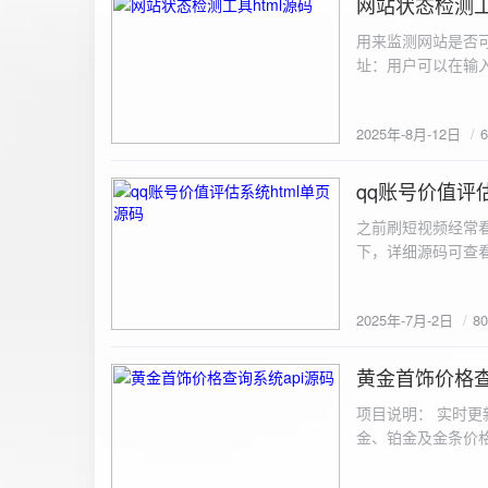
网站状态检测工
2025-8-12
用来监测网站是否可
址：用户可以在输入
证。验证通过后，网
板的网址列表中，每
2025年-8月-12日
同时也会从筛选下拉
择具体的网址进行筛
测功能： 设置监测
qq账号价值评估
2025-7-2
停止监测：点击 “
之前刷短视频经常
隔时间循环检测。点
行最多 3 次重试
行检测后，会记录
储在 logs 数
2025年-7月-2日
8
会显示所有或筛选
底部以显示最新信
黄金首饰价格查
2025-6-29
项目说明： 实时更
金、铂金及金条价
金品种实时交易数