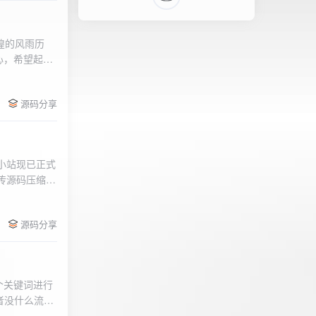
辉煌的风雨历
心，希望起到
的负面影响，
l>
们会采取更加
源码分享
享受我们的社
官方论坛:
侣小站现已正式
.上传源码压缩包
后按注释提示更改
需输入安全码
源码分享
个关键词进行
者没什么流量
做排名，我的