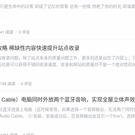
ename,ZipArchive::CREATE); //打开压缩包 //遍历文件 foreach($fileList as
只是生命中的过客 却成了记忆的常客 总有一份情 惊艳了你的时光 却温
<?php /** * @param $path 文件夹路径 * @param $zip zip 对象 */
 //打开当前文件夹由$path指定。 while
 { if ($filename != "." && $filename != "..") { //文件夹文件名字
941 阅读
0 评论
lename)) { // 如果读取的某个对象是文件夹，则递
攻略 稀缺性内容快速提升站点收录
p_filename, ZIPARCHIVE::CREATE); // 打开压缩包,没有则创建 //调
的收录问题，除了站点本身的质量问题之外，更多的还是出在了内容上；
p("img",$zip);
般也是可以获得不错的收录速度，收录和网站的质量并不是一个绝对性的
容又不得要领，自然收录上就会有比较大的问题。
1124 阅读
0 评论
 Audio Cable）电脑同时外放两个蓝牙音响，实现全屋立体声
过蓝牙连接上电脑（这时候发现，如果选择一个音频输出，无法两个同时播
l Audio Cable。 ③:安装，安装成功后，在音频输出会显示一个line1。选择它 ④:找
iorepeater.exe 两次 （双开） wave in 都选择 line1 wave out
54461 阅读
0 评论