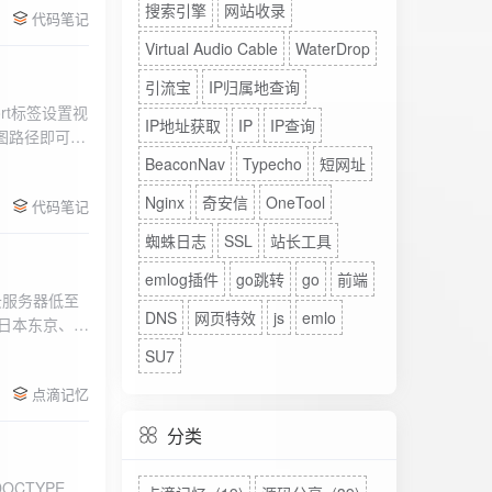
搜索引擎
网站收录
代码笔记
Virtual Audio Cable
WaterDrop
引流宝
IP归属地查询
rt标签设置视
IP地址获取
IP
IP查询
图路径即可。
BeaconNav
Typecho
短网址
Nginx
奇安信
OneTool
代码笔记
蜘蛛日志
SSL
站长工具
emlog插件
go跳转
go
前端
DNS
网页特效
js
emlo
、日本东京、美
、高防等多种
SU7
点滴记忆
分类