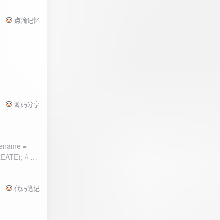
点滴记忆
源码分享
ename =
) 的第二个参
代码笔记