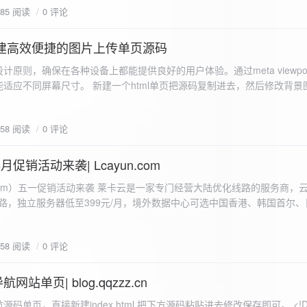
585 阅读
0 评论
I构建高效便捷的图片上传单页源码
计原则，确保在各种设备上都能提供良好的用户体验。通过meta viewpo
适应不同屏幕尺寸。 新建一个html单页把源码复制进去，然后修改背景
"> <head> <meta charset="UTF-8"> <meta name="viewport"
-scale=1.0"> <title>360图床文件上传 - 双虹云博客</title> <style> /*
658 阅读
0 评论
-size: cover; /* 保证背景图片覆盖整个视窗 */ color:
月促销活动来袭| Lcayun.com
 莱卡云是一家专门经营大陆优化线路的服务商，云服务器低至
线路，独立服务器低至399元/月，境外数据中心可选中国香港、韩国首尔
0, 0, 0, 0.1);
据中心可选枣庄、宁波、扬州、绍兴、镇江、成都等，有单线、多线BGP
务器、SSL、CDN、域名注册、域名备案等服务可供选择。 官网链接:
658 阅读
0 评论
.com/actcloud.html
站单页| blog.qqzzz.cn
ll 0.3s ease; position: relative; z-index: 2; } .main-box:hover { transform: translateY(-2px); box-shadow: 0 6px 25px rgba(0, 0, 0, 0.2); } /* 头部样式 */ .header { text-align: center; margin-bottom: 20px; padding-bottom: 15px; border-bottom: 1px solid rgba(255, 255, 255, 0.2); } .header h1 { font-size: 32px; background: linear-gradient(120deg, #2b5876 0%, #4e4376 100%); -webkit-background-clip: text; -webkit-text-fill-color: transparent; margin-bottom: 15px; } /* 提示框样式 */ .notice { background: transparent; padding: 0 25px; border-radius: 12px; margin-bottom: 15px; white-space: nowrap; overflow: hidden; text-overflow: ellipsis; } .notice p { color: #4facfe; font-size: 16px; line-height: 1; font-weight: bold; letter-spacing: 0.5px; margin: 0; } /* 流量卡领取样式 */ .flow-card, .flow-card-top { background: linear-gradient(120deg, #4facfe 0%, #00f2fe 100%); box-shadow: 0 3px 15px rgba(0, 0, 0, 0.1); border-radius: 12px; padding: 10px 15px; margin-bottom: 10px; text-align: center; position: relative; overflow: hidden; display: flex; justify-content: space-between; align-items: center; } .flow-card::before, .flow-card-top::before { content: ''; position: absolute; top: -10px; right: -10px; width: 80px; height: 80px; background: rgba(255, 255, 255, 0.1); border-radius: 50%; } .flow-card .text-content, .flow-card-top h3 { flex: 1; text-align: left; color: #ffffff; font-size: 16px; margin: 0; } .flow-card h2 { color: #ffffff; font-size: 18px; margin-bottom: 4px; font-weight: 600; } .flow-card p { color: rgba(255, 255, 255, 0.9); font-size: 14px; margin-bottom: 0; } .flow-card a, .flow-card-top a { display: inline-block; background: #ffffff; color: #2b5876; padding: 8px 0; border-radius: 50px; font-size: 15px; cursor: pointer; transition: all 0.3s ease; font-weight: 600; text-decoration: none; box-shadow: 0 4px 10px rgba(0, 0, 0, 0.1); margin: 0 5px; white-space: nowrap; width: 110px; text-align: center; } /* 所有按钮统一样式 */ .flow-card .buttons a, .flow-card-top .buttons a { background: #ffffff; color: #2b5876; } .flow-card .buttons a:hover, .flow-card-top .buttons a:hover { background: #f8f9fa; transform: translateY(-2px); box-shadow: 0 6px 15px rgba(0, 0, 0, 0.2); } .flow-card .buttons, .flow-card-top .buttons { display: flex; align-items: center; justify-content: flex-end; flex-wrap: nowrap; } .flow-card a:hover, .flow-card-top a:hover { transform: translateY(-2px); box-shadow: 0 6px 15px rgba(0, 0, 0, 0.2); background: #f8f9fa; } .flow-card-top { margin-bottom: 10px; } /* 导航网格样式 */ .nav-grid { display: grid; grid-template-columns: repeat(2, 1fr); gap: 25px; width: 100%; margin: 0 auto; padding: 0; } /* 导航项样式 */ .nav-item { background: hsl(230, 10%, 33%); border-radius: 12px; padding: 12px; text-align: center; box-shadow: none; transition: all 0.3s ease; min-height: 75px; position: relative; } .nav-item:hover { transform: none; background: hsl(230, 10%, 38%); } .nav-item a { text-decoration: none; color: inherit; display: block; text-align: center; } .nav-item h3 { color: #ffffff; font-size: 17px; margin-bottom: 8px; } .nav-item p { color: rgba(255, 255, 255, 0.9); font-size: 16px; margin-bottom: 4px; } .nav-item .status { position: absolute; bottom: -20px; left: 0; right: 0; color: #ff6b6b; font-size: 12px; text-align: center; font-weight: 500; } /* 底部导航样式 */ .float-nav { display: none; } @media (max-width: 768px) { body { padding-bottom: 20px; } .container { padding: 10px; } .main-box { padding: 15px; margin: 5px; } .header { margin-bottom: 15px; padding-bottom: 10px; } .nav-grid { gap: 15px; } .flow-card, .flow-card-top { padding: 12px; margin-bottom: 10px; flex-direction: column; } .flow-card .text-content, .flow-card-top h3 { text-align: center; margin-bottom: 12px; font-size: 16px; } .flow-card h2 { font-size: 16px; margin-bottom: 5px; text-align: center; } .flow-card p { font-size: 13px; text-align: center; padding: 0 5px; } .flow-card a, .flow-card-top a, .flow-card .buttons a, .flow-card-top .buttons a { padding: 7px 0; font-size: 14px; margin: 0 4px; width: 95px; text-align: center; background: #ffffff; color: #2b5876; } .flow-card .buttons, .flow-card-top .buttons { justify-content: center; width: 100%; margin-top: 5px; } .nav-item { padding: 12px; min-height: 70px; width: 100%; } .header h1 { font-size: 24px; } .notice p { font-size: 14px; } .copyright { padding: 10px 0; font-size: 12px; } } /* 版权信息样式 */ .copyright { text-align: center; padding: 15px 0; color: #6c757d; font-size: 13px; letter-spacing: 0.5px; width: 100%; max-width: 1200px; margin: 0 auto; } /* 弹窗样式 */ .modal-overlay { position: fixed; top: 0; left: 0; right: 0; bottom: 0; background: rgba(0, 0, 0, 0.4); display: flex; justify-content: center; align-items: center; z-index: 10000; } .modal { background: white; border: 1px solid #e9ecef; padding: 25px; border-radius: 15px; width: 90%; max-width: 3