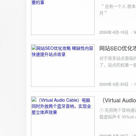
ZipArchive(); $zip->open($fil
＂总有一个人 原本
$file){ $zip->addFile($file,basename($file)); //向压缩包中添加文件 } $zip->close(); //关闭压缩包 打包某
月＂
个文件夹（包含子文件夹）: 
addFileToZip($path, $zip) { $handler = opendir($path);
(($filename = readdir($handler)) !== false)
2024年-6月-10日
为'.'和‘..’，不要对他们进行操作 if (is_dir($path . "/" . $fi
归 addFileToZip($path . "/" . $filename, $zip); } else { //将文件加入zip对象 $zip->addFile($path . "/" .
网站SEO优化
$filename); } } } } $zip = new ZipArchive(); $zip_filename = "down/files.zip"; // 压缩包存放路径与名称
2024-5-30
$zip->open($zi
对于很多站点面临
压缩包中 addFileToZi
了，站点的权重一
量一般的站点，内
2024年-5月-30日
（Virtual
2024-5-29
①:先把两个音响通
载虚拟声卡 Virtua
装目录下，双击打开 aud
音响 ⑤:点击 start 就可以听效果了。 最好是选择蓝牙延迟较低的、或者同款的蓝牙音箱。 原理大概是使
2024年-5月-29日