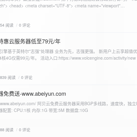
 错误
854 阅读
0 评论
nd-color: #e9f7e8; }
特惠云服务器低至79元/年
<form id="uploadForm">
 火山引擎基于英特尔"志强"处理器 业务为先，志强更强。 新用户上云享超值优
eInput" name="file" accept="image/*" required /> <button type="submit">上传文
仅需99元/年。 活动入口:https://www.volcengine.com/activity/ne
rogressFill">0%</div> </div> </div> <script> const form =
t resultDiv = document.getElementById('result'); const
3839 阅读
0 评论
tor('.progress-fill'); form.addEventListener('submit', (e) => {
if
费送-www.abeiyun.com
s://www.abeiyun.com/ 阿贝云免费云服务器采用BGP多线路，速度快，独
进度事件 xhr.upload.onprogress = function(event) { if
置: CPU:1核 内存:1G 带宽:5M 数据盘:10G
loaded / event.total) * 100;
ercentComplete + '%'; progressBar.innerHTML =
function() { if (xhr.status === 200) { const data =
788 阅读
0 评论
esultDiv.innerHTML = ` <p>上传成功！</p> <p>