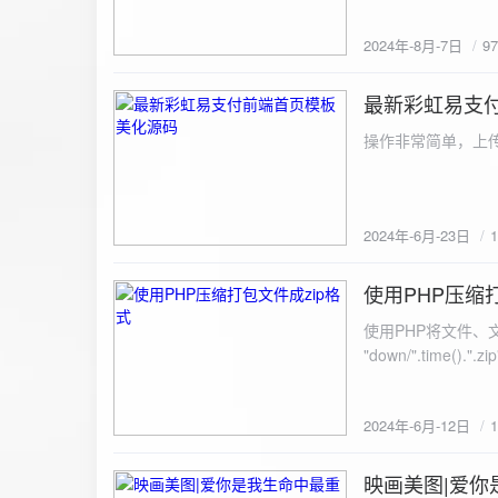
建议是做sem，s
2024年-8月-7日
9
最新彩虹易支
2024-6-23
操作非常简单，上传
2024年-6月-23日
使用PHP压缩
2024-6-12
使用PHP将文件、文件夹打
"down/".time().".zip"; // 压缩包存放路径与名称
开压缩包,没有则创建 // 参数1是要压缩的文件,参数2为压缩后,在压缩包中的文件名「这里我们把 lo
文件压缩,压缩后的文件
2024年-6月-12日
数可以改为 basenam
>addFile("img/logo.png",basename("
= array( "img/1.jpg", "img/2.jpg", ); $filename = "down/img.zip"; // 压缩包存放路径与名称 $zip = new
映画美图|爱你
2024-6-10