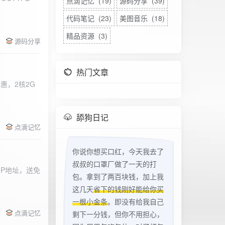
点滴记忆 (19)
源码分享 (39)
代码笔记 (23)
美图音乐 (18)
精品资源 (3)
源码分享
热门文章
惠，2核2G
w
舔狗日记
点滴记忆
你说你想买口红，今天我去了
叔叔的口罩厂做了一天的打
立IP地址，送免
包。拿到了两百块钱，加上我
这几天
省下的钱刚好能给你买
一根小金条
。即没有给我自己
点滴记忆
剩下一分钱，但你不用担心，