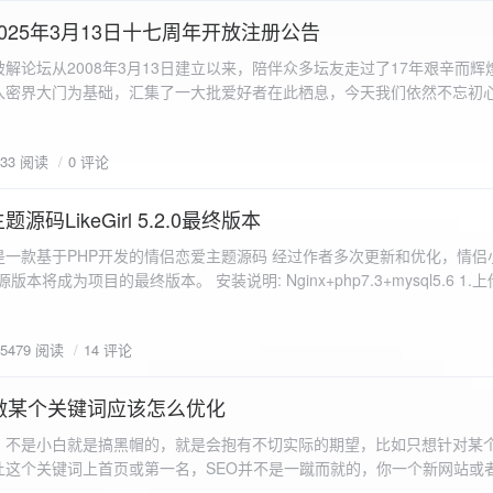
a.data.url}" target="_blank">${data.data.url}</a></p> <p>图片文件名:
025年3月13日十七周年开放注册公告
"uploaded-image" /> `; }
 吾爱破解论坛从2008年3月13日建立以来，陪伴众多坛友走过了17年艰辛而
入密界大门为基础，汇集了一大批爱好者在此栖息，今天我们依然不忘初
/p>`; } }; xhr.onerror = function() { resultDiv.innerHTML =
带领爱好者们走入密界的圣殿。 开放注册时间 为了避免由开放注册带来
'<p class="error">请求发生错误。</p>'; }; xhr.send(formData); }); </script> </body> </htm
册用户的管理。对于发现有马甲或者新注册用户从事违规行为的情况，我
833 阅读
0 评论
在您注册前，请认真阅读注册须知以及社区的总版规，以便更好地适应和
如下： 2025年3月13日 12：00-- 14：00 和 20：00 -- 22：00 
码LikeGirl 5.2.0最终版本
Girl是一款基于PHP开发的情侣恋爱主题源码 经过作者多次更新和优化，情
开源版本将成为项目的最终版本。 安装说明: Nginx+php7.3+mysql5.6 1
打开根目录下的admin文件夹 3.接着找到Config_DB.php文件 打开
息 4.请认真填写安全码 尽量设置的复杂难以猜测/ 修改密码等敏感信息
5479 阅读
14 评论
5.把压缩包中的sql上传到数据库即可，默认账号密码都是admin
做某个关键词应该怎么优化
，不是小白就是搞黑帽的，就是会抱有不切实际的期望，比如只想针对某
让这个关键词上首页或第一名，SEO并不是一蹴而就的，你一个新网站或
定的关键词上首页那是痴心妄想，seo是一项系统化工程 想针对某个词