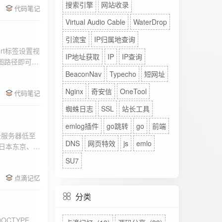
搜索引擎
网站收录
代码笔记
Virtual Audio Cable
WaterDrop
引流宝
IP归属地查询
rt标签设置视
IP地址获取
IP
IP查询
图路径即可。
BeaconNav
Typecho
短网址
Nginx
奇安信
OneTool
代码笔记
蜘蛛日志
SSL
站长工具
emlog插件
go跳转
go
前端
DNS
网页特效
js
emlo
、日本东京、美
、高防等多种
SU7
点滴记忆
分类