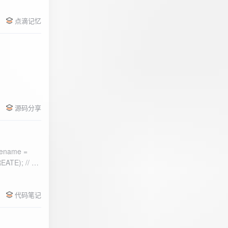
点滴记忆
源码分享
ename =
) 的第二个参
代码笔记