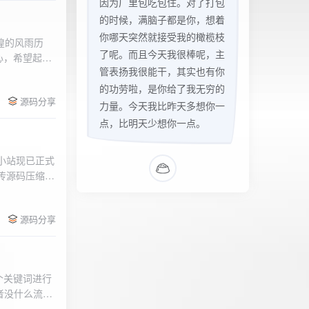
因为厂里包吃包住。对了打包
的时候，满脑子都是你，想着
你哪天突然就接受我的橄榄枝
辉煌的风雨历
了呢。而且今天我很棒呢，主
心，希望起到
管表扬我很能干，其实也有你
的负面影响，
l>
们会采取更加
的功劳啦，是你给了我无穷的
源码分享
享受我们的社
力量。今天我比昨天多想你一
官方论坛:
点，比明天少想你一点。
侣小站现已正式
.上传源码压缩包
后按注释提示更改
需输入安全码
源码分享
个关键词进行
者没什么流量
做排名，我的