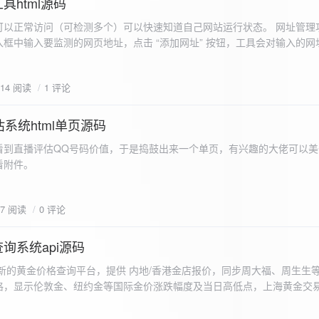
具html源码
以正常访问（可检测多个）可以快速知道自己网站运行状态。 网址管理功
框中输入要监测的网页地址，点击 “添加网址” 按钮，工具会对输入的网
址会被添加到左侧面板的列表中，并且列表项后有 “删除” 按钮。删除网
个网址后面都有一个 “删除” 按钮，点击该按钮可以将对应的网址从监测
614 阅读
1 评论
框中移除该网址选项。筛选网址：右侧面板有一个 “筛选网址” 的下拉框
选，只显示该网址的监测日志，也可以选择 “全部” 来显示所有网址的监
间隔：用户可以在输入框中设置监测间隔时间（单位为秒），默认值为 60 
系统html单页源码
开始监测” 按钮，工具会立即对所有已添加的网址进行一次检测，之后按照
看到直播评估QQ号码价值，于是捣鼓出来一个单页，有兴趣的大佬可以美
击 “停止监测” 按钮可停止监测。重试机制：在进行网址检测时，如果请
下，详细源码可查看附件。
，若重试后仍失败，则记录错误日志。日志记录与显示功能。 日志记录： 
网址的状态（正常或异常）、响应时间、时间戳以及错误信息（若有）。
组中，当日志数量超过 1000 条时，会移除最早的日志记录。日志显示：右侧
87 阅读
0 评论
后的监测日志，正常状态的日志为黑色，异常状态的日志为红色。日志会
息。
询系统api源码
新的黄金价格查询平台，提供 内地/香港金店报价，同步周大福、周生生
格，显示伦敦金、纽约金等国际金价涨跌幅度及当日高低点，上海黄金交
据，通过动态图表直观展示黄金价格趋势变化，所有数据均从第三方API
持移动端自适应显示。 index.html部分 !DOCTYPE html...