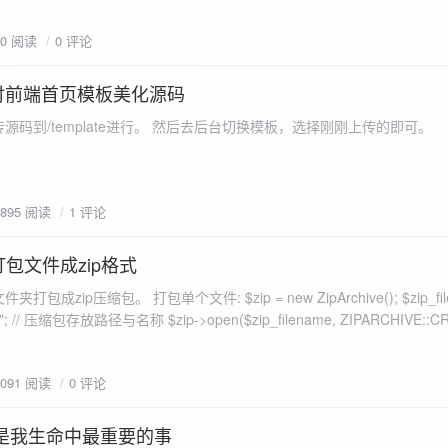
eo不适合，如果说有人能承诺让你一个全新的网站，或者本来没...
70 阅读
0 评论
付前端首页模板美化源码
源码到/template进行。 然后去后台切换模板，选择刚刚上传的即可。
1895 阅读
1 评论
打包文件成zip格式
包成zip压缩包。 打包单个文件: $zip = new ZipArchive(); $zip_fil
 $zip->open($zip_filename, ZIPARCHIVE::CREATE); // 打
go.png
为 logon2.png」,如果需要的压缩后的文件跟原文件名一样 addFile(
1091 阅读
0 评论
e("img/logon2.png),也就是原文件所在的路径 $zip-
logon2.png")); $res = $zip->close(); 打包多个文件: <?php $fileList
是我生命中最重要的事