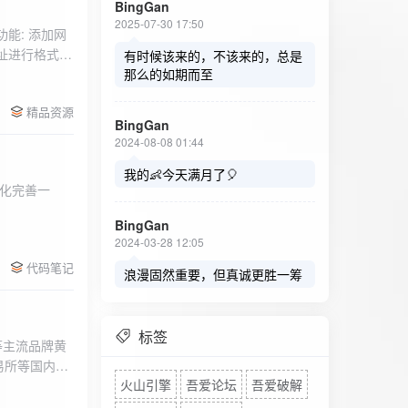
BingGan
2025-07-30 17:50
能: 添加网
址进行格式验
有时候该来的，不该来的，总是
址：在左侧面
那么的如期而至
列表中移除，
精品资源
，用户可以选
BingGan
测日志。 检
2024-08-08 01:44
秒。开始 /
设置的监测间
我的👶今天满月了🎈
化完善一
求失败，会进
每次对网址进
BingGan
日志记录会存
2024-03-28 12:05
面板的日志容器
代码笔记
自动滚动到最
浪漫固然重要，但真诚更胜一筹
标签
等主流品牌黄
易所等国内黄
火山引擎
吾爱论坛
吾爱破解
实时获取，支