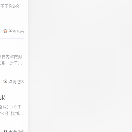
柔不了你的岁
 function
美图音乐
用函数，添加文件到
只要内容做对
关系。对于质
点滴记忆
效果
放） ②:下
到安
 分别选择两个蓝牙
点滴记忆