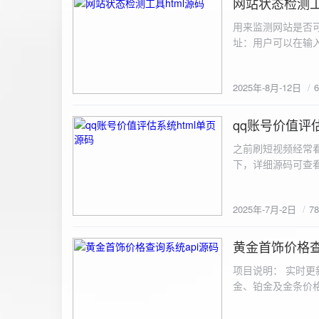
网站状态检测工
2025-8-12
用来监测网站是否可
址：用户可以在输入
证。验证通过后，网
板的网址列表中，每
2025年-8月-12日
同时也会从筛选下拉
择具体的网址进行筛
测功能： 设置监测
qq账号价值评估
2025-7-2
停止监测：点击 “
之前刷短视频经常
隔时间循环检测。点
行最多 3 次重试
行检测后，会记录
储在 logs 数
2025年-7月-2日
7
会显示所有或筛选
底部以显示最新信
黄金首饰价格查
2025-6-29
项目说明： 实时更
金、铂金及金条价
金品种实时交易数