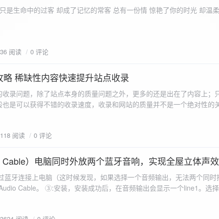
ename,ZipArchive::CREATE); //打开压缩包 //遍历文件 foreach($fileList as
只是生命中的过客 却成了记忆的常客 总有一份情 惊艳了你的时光 却温
<?php /** * @param $path 文件夹路径 * @param $zip zip 对象 */
 //打开当前文件夹由$path指定。 while
 { if ($filename != "." && $filename != "..") { //文件夹文件名字
936 阅读
0 评论
lename)) { // 如果读取的某个对象是文件夹，则递
攻略 稀缺性内容快速提升站点收录
p_filename, ZIPARCHIVE::CREATE); // 打开压缩包,没有则创建 //调
的收录问题，除了站点本身的质量问题之外，更多的还是出在了内容上；
p("img",$zip);
般也是可以获得不错的收录速度，收录和网站的质量并不是一个绝对性的
容又不得要领，自然收录上就会有比较大的问题。
1118 阅读
0 评论
 Audio Cable）电脑同时外放两个蓝牙音响，实现全屋立体声
过蓝牙连接上电脑（这时候发现，如果选择一个音频输出，无法两个同时播
l Audio Cable。 ③:安装，安装成功后，在音频输出会显示一个line1。选择它 ④:找
iorepeater.exe 两次 （双开） wave in 都选择 line1 wave out
53624 阅读
0 评论