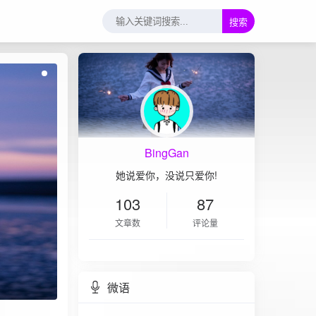
搜索
BingGan
她说爱你，没说只爱你!
103
87
文章数
评论量
微语