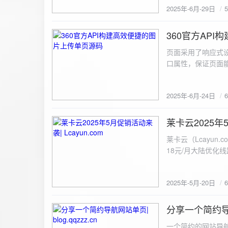
2025年-6月-29日
360官方AP
2025-6-24
页面采用了响应式设
口属性，保证页面能
<!DOCTYPE html> <html lang="zh-CN
content="width=device-width, initial
2025年-6月-24日
重置默认样式 */ * { margin: 0; padding: 0; box-sizing: border-box; } /* 设置页面的字体和添加背景图片 */
body { font-family: Arial, sans-serif; background: url('static/images/background.png') no-repeat center
center fixed; /* 使用服务器上的路径 */ background
莱卡云2025年5
2025-5-20
#333; display: flex; justify-content: center; align-items: center; min-height: 100vh; margin: 0; } /* 容器样
莱卡云（Lcayun.com）五一促销活动来袭
式 */ .container { background-color: rgba(255, 255, 255, 0.9); /* 使用半透明白色背景，以便在图片背景
18元/月大陆优化
上更清晰地显示内容 */ padding: 30px; border-radius: 8px; box-shadow: 0 4px 8px rgba(
国洛杉矶，境内数
width: 100%; max-width: 500px; text-align: center; } /* 标题样式 */ h2 { font-size: 24px; margin-bottom:
选择，更含有游戏服
20px; color: #333; } /* 文件输入框样式 */ input[type="file"] { display: block; margin: 0 auto 20px;
2025年-5月-20日
https://www.lcayun
padding: 8px; background-color: #f7f7f7; border: 1px solid #ccc; border-radius: 4px; font-size: 16px;
color: #333; } /* 按钮样式 */ button { background-color: #007BFF; color: #fff; padding: 12px 20px; font-
分享一个简约导航网
size: 16px; border: none; border-radius: 4px; cursor: pointer; transition: background-color 0.3s ease; }
2025-5-19
/* 按钮悬浮效果 */ button:hover { background-color: #0056b3; } /* 进度条样式 */ .progress-bar { width:
一个简约的网站导航源码单页，直接新建index.html 把下方源码粘贴进去修改保存即可。 <!DOCTYPE html> <html lang="zh"> <head> <meta charset="UTF-8"> <meta name="viewport" content="width=device-width, initial-scale=1.0"> <title>导航网站 -blog.qqzzz.cn</title> <meta name="keywords" content="双虹云博客"> <meta name="description" content="双虹云博客。"> <meta name="author" content="导航网站"> <meta name="robots" content="index,follow"> <meta property="og:title" content="导航网站 - "> <meta property="og:description" content="双虹云。"> <meta property="og:type" content="website"> <link rel="icon" href="https://blog.qqzzz.cn/favicon.ico" type="image/x-icon"> <link rel="shortcut icon" href="https://blog.qqzzz.cn/favicon.ico" type="image/x-icon"> <style> /* 基础样式 */ * { margin: 0; padding: 0; box-sizing: border-box; } /* 主体样式 */ body { background: #f0f2f5; font-family: 'Microsoft YaHei', -apple-system, BlinkMacSystemFont, sans-serif; margin: 0; padding: 0; min-height: 100vh; overflow-x: hidden; position: relative; display: flex; flex-direction: column; } /* 容器样式 */ .container { max-width: 1200px; margin: 0 auto; padding: 20px; flex: 1; display: flex; flex-direction: column; align-items: center; width: 100%; } /* 主盒子样式 */ .main-box { background: white; box-shadow: 0 2px 12px rgba(0, 0, 0, 0.08); border-radius: 24px; border: 1px solid #e9ecef; width: 100%; max-width: 1000px; padding: 30px; margin: 0 auto 15px; transition: a