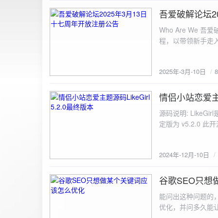
图片链接: <a href="${dat
吾爱破解论坛2
2025-3-10
${data.data.imgFile}</p> <img src="${data.data.url}" alt="上传的图片" class=
Who Are We
else { resultDiv.innerHTML = `<p class="error">${data.error}</p>`; } } else { resultDiv.innerHTML = `<p
程，以带领新手走
class="error">请求失败：${xhr.statusText}<
承上启下的作用，
我们将加强对新注
2025年-3月-10日
严格的处理措施。
区，具体限时开放注册时间
www.52pojie.cn
情侣小站恋爱主题源
2024-12-10
源码说明: Like
定版为 v5.2.0 此
至网站目录并解压 2.
为你的数据库相关信
2024年-12月-10日
谷歌SEO只想
2024-8-7
能问出这种问题的
优化，并问多久能
的网站想针对某个特