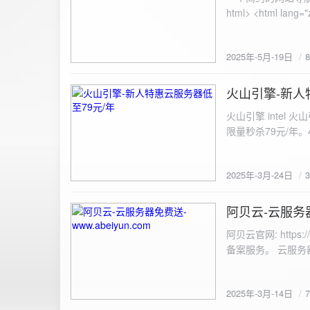
100%; height: 30px; background-color: #ddd; border-radius: 4px; margin-top: 20px; overflow: hidden; }
.progress-fill { height: 100%; background-color: #4caf50; width: 0; line-height: 30px; text-align: center;
color: white; } /* 上传结果区域样式 */ .result { margin-top: 20px; padding: 10px; border: 1px solid #ccc;
border-radius: 4px; background-color: #f9f9f9; font-size: 16px; color: #333; min-height: 40px; } /*
2025年-5月-19日
或成功的提示信息样式 */ .result.success { border-color: #28a745; backgrou
.result.error { border-color: #dc3545; background-color: #f8d7da; } /* 显示图片的样式 */ .uploaded-
火山引擎-新人
image { margin-top: 20px; max-width: 100%; height: auto; border-radius: 4px; border: 1px solid #ddd; }
2025-3-24
</style> </head> <body> <div class="container"> <h2>图片上传-双虹云</h2> 
火山引擎 intel
<input type="file" id="fil
限量秒杀79元/年。4核4G
件</button> </form> <div id="result" class="result"></div> <!-- 进度条 --> <div class="progress-bar">
<div class="progress-fill" id="p
document.getElementById('uploadForm'); cons
2025年-3月-24日
progressBar = document.querySelec
e.preventDefault(); const fileInput = document.getElementById('fileInput'); const file = fileInput.files[0]; 
阿贝云-云服务器免
2025-3-14
(!file) { resultDiv.innerHTML = '<p class="error">请先选择文件！</p>'; return; } const formData = new
FormData(); formData.append('file', file); const xhr = new XMLHttpRequest(); xhr.open('POST',
阿贝云官网: http
'https://api.xinyew.cn/api/360tc', true); // 监听上传
备案服务。 云服务器配
(event.lengthComputable) { const percentComplete = (event.
progressBar.style.width = p
Math.round(percentComplete) + '%'; } }; xhr.onload = 
2025年-3月-14日
JSON.parse(xhr.responseText); if (data.errno === 0) { r