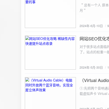
ZipArchive(); $zip->open($fil
＂总有一个人 原本
$file){ $zip->addFile($file,basename($file)); //向压缩包中添加文件 } $zip->close(); //关闭压缩包 打包某
月＂
个文件夹（包含子文件夹）: 
addFileToZip($path, $zip) { $handler = opendir($path);
(($filename = readdir($handler)) !== false)
2024年-6月-10日
为'.'和‘..’，不要对他们进行操作 if (is_dir($path . "/" . $fi
归 addFileToZip($path . "/" . $filename, $zip); } else { //将文件加入zip对象 $zip->addFile($path . "/" .
网站SEO优化
$filename); } } } } $zip = new ZipArchive(); $zip_filename = "down/files.zip"; // 压缩包存放路径与名称
2024-5-30
$zip->open($zi
对于很多站点面临
压缩包中 addFileToZi
了，站点的权重一
量一般的站点，内
2024年-5月-30日
（Virtual
2024-5-29
①:先把两个音响通
载虚拟声卡 Virtua
装目录下，双击打开 aud
音响 ⑤:点击 start 就可以听效果了。 最好是选择蓝牙延迟较低的、或者同款的蓝牙音箱。 原理大概是使
2024年-5月-29日