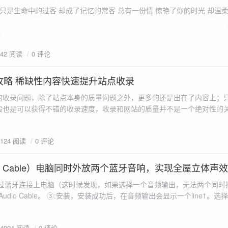
ename,ZipArchive::CREATE); //打开压缩包 //遍历文件 foreach($fileList as
只是生命中的过客 却成了记忆的常客 总有一份情 惊艳了你的时光 却温
<?php /** * @param $path 文件夹路径 * @param $zip zip 对象 */
 //打开当前文件夹由$path指定。 while
 { if ($filename != "." && $filename != "..") { //文件夹文件名字
942 阅读
0 评论
lename)) { // 如果读取的某个对象是文件夹，则递
攻略 稀缺性内容快速提升站点收录
p_filename, ZIPARCHIVE::CREATE); // 打开压缩包,没有则创建 //调
的收录问题，除了站点本身的质量问题之外，更多的还是出在了内容上；
p("img",$zip);
般也是可以获得不错的收录速度，收录和网站的质量并不是一个绝对性的
容又不得要领，自然收录上就会有比较大的问题。
1124 阅读
0 评论
 Audio Cable）电脑同时外放两个蓝牙音响，实现全屋立体声
过蓝牙连接上电脑（这时候发现，如果选择一个音频输出，无法两个同时播
l Audio Cable。 ③:安装，安装成功后，在音频输出会显示一个line1。选择它 ④:找
iorepeater.exe 两次 （双开） wave in 都选择 line1 wave out
54904 阅读
0 评论