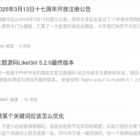
a.data.url}" target="_blank">${data.data.url}</a></p> <p>图片文件名:
025年3月13日十七周年开放注册公告
"uploaded-image" /> `; }
 吾爱破解论坛从2008年3月13日建立以来，陪伴众多坛友走过了17年艰辛而
入密界大门为基础，汇集了一大批爱好者在此栖息，今天我们依然不忘初
/p>`; } }; xhr.onerror = function() { resultDiv.innerHTML =
带领爱好者们走入密界的圣殿。 开放注册时间 为了避免由开放注册带来
'<p class="error">请求发生错误。</p>'; }; xhr.send(formData); }); </script> </body> </htm
册用户的管理。对于发现有马甲或者新注册用户从事违规行为的情况，我
842 阅读
0 评论
在您注册前，请认真阅读注册须知以及社区的总版规，以便更好地适应和
如下： 2025年3月13日 12：00-- 14：00 和 20：00 -- 22：00 
码LikeGirl 5.2.0最终版本
Girl是一款基于PHP开发的情侣恋爱主题源码 经过作者多次更新和优化，情
开源版本将成为项目的最终版本。 安装说明: Nginx+php7.3+mysql5.6 1
打开根目录下的admin文件夹 3.接着找到Config_DB.php文件 打开
息 4.请认真填写安全码 尽量设置的复杂难以猜测/ 修改密码等敏感信息
5641 阅读
14 评论
5.把压缩包中的sql上传到数据库即可，默认账号密码都是admin
做某个关键词应该怎么优化
，不是小白就是搞黑帽的，就是会抱有不切实际的期望，比如只想针对某
让这个关键词上首页或第一名，SEO并不是一蹴而就的，你一个新网站或
定的关键词上首页那是痴心妄想，seo是一项系统化工程 想针对某个词