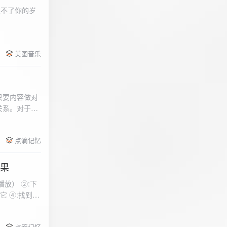
柔不了你的岁
 function
美图音乐
用函数，添加文件到
只要内容做对
关系。对于质
点滴记忆
效果
放） ②:下
到安
 分别选择两个蓝牙
点滴记忆