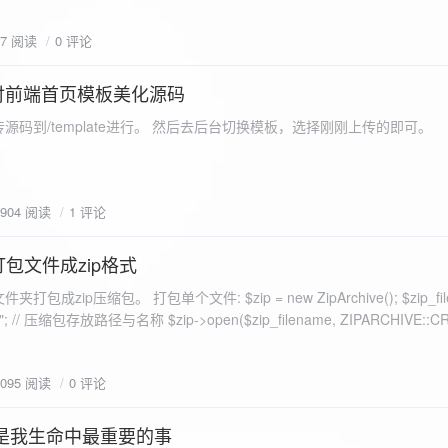
eo不适合，如果说有人能承诺让你一个全新的网站，或者本来没...
77 阅读
0 评论
付前端首页模板美化源码
源码到/template进行。 然后去后台切换模板，选择刚刚上传的即可。
1904 阅读
1 评论
打包文件成zip格式
包成zip压缩包。 打包单个文件: $zip = new ZipArchive(); $zip_fil
 $zip->open($zip_filename, ZIPARCHIVE::CREATE); // 打
go.png
为 logon2.png」,如果需要的压缩后的文件跟原文件名一样 addFile(
1095 阅读
0 评论
e("img/logon2.png),也就是原文件所在的路径 $zip-
logon2.png")); $res = $zip->close(); 打包多个文件: <?php $fileList
是我生命中最重要的事