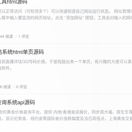
具html源码
以正常访问（可检测多个）可以快速知道自己网站运行状态。 网址管理功
框中输入要监测的网页地址，点击 “添加网址” 按钮，工具会对输入的网
址会被添加到左侧面板的列表中，并且列表项后有 “删除” 按钮。删除网
个网址后面都有一个 “删除” 按钮，点击该按钮可以将对应的网址从监测
644 阅读
1 评论
框中移除该网址选项。筛选网址：右侧面板有一个 “筛选网址” 的下拉框
选，只显示该网址的监测日志，也可以选择 “全部” 来显示所有网址的监
间隔：用户可以在输入框中设置监测间隔时间（单位为秒），默认值为 60 
系统html单页源码
开始监测” 按钮，工具会立即对所有已添加的网址进行一次检测，之后按照
看到直播评估QQ号码价值，于是捣鼓出来一个单页，有兴趣的大佬可以美
击 “停止监测” 按钮可停止监测。重试机制：在进行网址检测时，如果请
下，详细源码可查看附件。
，若重试后仍失败，则记录错误日志。日志记录与显示功能。 日志记录： 
网址的状态（正常或异常）、响应时间、时间戳以及错误信息（若有）。
组中，当日志数量超过 1000 条时，会移除最早的日志记录。日志显示：右侧
06 阅读
0 评论
后的监测日志，正常状态的日志为黑色，异常状态的日志为红色。日志会
息。
询系统api源码
新的黄金价格查询平台，提供 内地/香港金店报价，同步周大福、周生生
格，显示伦敦金、纽约金等国际金价涨跌幅度及当日高低点，上海黄金交
据，通过动态图表直观展示黄金价格趋势变化，所有数据均从第三方API
持移动端自适应显示。 index.html部分 !DOCTYPE html...