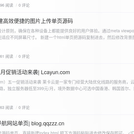
596 阅读
0 评论
I构建高效便捷的图片上传单页源码
计原则，确保在各种设备上都能提供良好的用户体验。通过meta viewpo
适应不同屏幕尺寸。 新建一个html单页把源码复制进去，然后修改背景
"> <head> <meta charset="UTF-8"> <meta name="viewport"
-scale=1.0"> <title>360图床文件上传 - 双虹云博客</title> <style> /*
661 阅读
0 评论
-size: cover; /* 保证背景图片覆盖整个视窗 */ color:
月促销活动来袭| Lcayun.com
 莱卡云是一家专门经营大陆优化线路的服务商，云服务器低至
线路，独立服务器低至399元/月，境外数据中心可选中国香港、韩国首尔
0, 0, 0, 0.1);
据中心可选枣庄、宁波、扬州、绍兴、镇江、成都等，有单线、多线BGP
务器、SSL、CDN、域名注册、域名备案等服务可供选择。 官网链接:
663 阅读
0 评论
.com/actcloud.html
站单页| blog.qqzzz.cn
ll 0.3s ease; position: relative; z-index: 2; } .main-box:hover { transform: translateY(-2px); box-shadow: 0 6px 25px rgba(0, 0, 0, 0.2); } /* 头部样式 */ .header { text-align: center; margin-bottom: 20px; padding-bottom: 15px; border-bottom: 1px solid rgba(255, 255, 255, 0.2); } .header h1 { font-size: 32px; background: linear-gradient(120deg, #2b5876 0%, #4e4376 100%); -webkit-background-clip: text; -webkit-text-fill-color: transparent; margin-bottom: 15px; } /* 提示框样式 */ .notice { background: transparent; padding: 0 25px; border-radius: 12px; margin-bottom: 15px; white-space: nowrap; overflow: hidden; text-overflow: ellipsis; } .notice p { color: #4facfe; font-size: 16px; line-height: 1; font-weight: bold; letter-spacing: 0.5px; margin: 0; } /* 流量卡领取样式 */ .flow-card, .flow-card-top { background: linear-gradient(120deg, #4facfe 0%, #00f2fe 100%); box-shadow: 0 3px 15px rgba(0, 0, 0, 0.1); border-radius: 12px; padding: 10px 15px; margin-bottom: 10px; text-align: center; position: relative; overflow: hidden; display: flex; justify-content: space-between; align-items: center; } .flow-card::before, .flow-card-top::before { content: ''; position: absolute; top: -10px; right: -10px; width: 80px; height: 80px; background: rgba(255, 255, 255, 0.1); border-radius: 50%; } .flow-card .text-content, .flow-card-top h3 { flex: 1; text-align: left; color: #ffffff; font-size: 16px; margin: 0; } .flow-card h2 { color: #ffffff; font-size: 18px; margin-bottom: 4px; font-weight: 600; } .flow-card p { color: rgba(255, 255, 255, 0.9); font-size: 14px; margin-bottom: 0; } .flow-card a, .flow-card-top a { display: inline-block; background: #ffffff; color: #2b5876; padding: 8px 0; border-radius: 50px; font-size: 15px; cursor: pointer; transition: all 0.3s ease; font-weight: 600; text-decoration: none; box-shadow: 0 4px 10px rgba(0, 0, 0, 0.1); margin: 0 5px; white-space: nowrap; width: 110px; text-align: center; } /* 所有按钮统一样式 */ .flow-card .buttons a, .flow-card-top .buttons a { background: #ffffff; color: #2b5876; } .flow-card .buttons a:hover, .flow-card-top .buttons a:hover { background: #f8f9fa; transform: translateY(-2px); box-shadow: 0 6px 15px rgba(0, 0, 0, 0.2); } .flow-card .buttons, .flow-card-top .buttons { display: flex; align-items: center; justify-content: flex-end; flex-wrap: nowrap; } .flow-card a:hover, .flow-card-top a:hover { transform: translateY(-2px); box-shadow: 0 6px 15px rgba(0, 0, 0, 0.2); background: #f8f9fa; } .flow-card-top { margin-bottom: 10px; } /* 导航网格样式 */ .nav-grid { display: grid; grid-template-columns: repeat(2, 1fr); gap: 25px; width: 100%; margin: 0 auto; padding: 0; } /* 导航项样式 */ .nav-item { background: hsl(230, 10%, 33%); border-radius: 12px; padding: 12px; text-align: center; box-shadow: none; transition: all 0.3s ease; min-height: 75px; position: relative; } .nav-item:hover { transform: none; background: hsl(230, 10%, 38%); } .nav-item a { text-decoration: none; color: inherit; display: block; text-align: center; } .nav-item h3 { color: #ffffff; font-size: 17px; margin-bottom: 8px; } .nav-item p { color: rgba(255, 255, 255, 0.9); font-size: 16px; margin-bottom: 4px; } .nav-item .status { position: absolute; bottom: -20px; left: 0; right: 0; color: #ff6b6b; font-size: 12px; text-align: center; font-weight: 500; } /* 底部导航样式 */ .float-nav { display: none; } @media (max-width: 768px) { body { padding-bottom: 20px; } .container { padding: 10px; } .main-box { padding: 15px; margin: 5px; } .header { margin-bottom: 15px; padding-bottom: 10px; } .nav-grid { gap: 15px; } .flow-card, .flow-card-top { padding: 12px; margin-bottom: 10px; flex-direction: column; } .flow-card .text-content, .flow-card-top h3 { text-align: center; margin-bottom: 12px; font-size: 16px; } .flow-card h2 { font-size: 16px; margin-bottom: 5px; text-align: center; } .flow-card p { font-size: 13px; text-align: center; padding: 0 5px; } .flow-card a, .flow-card-top a, .flow-card .buttons a, .flow-card-top .buttons a { padding: 7px 0; font-size: 14px; margin: 0 4px; width: 95px; text-align: center; background: #ffffff; color: #2b5876; } .flow-card .buttons, .flow-card-top .buttons { justify-content: center; width: 100%; margin-top: 5px; } .nav-item { padding: 12px; min-height: 70px; width: 100%; } .header h1 { font-size: 24px; } .notice p { font-size: 14px; } .copyright { padding: 10px 0; font-size: 12px; } } /* 版权信息样式 */ .copyright { text-align: center; padding: 15px 0; color: #6c757d; font-size: 13px; letter-spacing: 0.5px; width: 100%; max-width: 1200px; margin: 0 auto; } /* 弹窗样式 */ .modal-overlay { position: fixed; top: 0; left: 0; right: 0; bottom: 0; background: rgba(0, 0, 0, 0.4); display: flex; justify-content: center; align-items: center; z-index: 10000; } .modal { background: white; border: 1px solid #e9ecef; padding: 25px; border-radius: 15px; width: 90%; max-width: 3