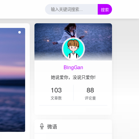
搜索
BingGan
她说爱你，没说只爱你!
103
88
文章数
评论量
微语