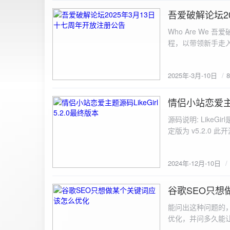
图片链接: <a href="${dat
吾爱破解论坛2
2025-3-10
${data.data.imgFile}</p> <img src="${data.data.url}" alt="上传的图片" class=
Who Are We
else { resultDiv.innerHTML = `<p class="error">${data.error}</p>`; } } else { resultDiv.innerHTML = `<p
程，以带领新手走
class="error">请求失败：${xhr.statusText}<
承上启下的作用，
我们将加强对新注
2025年-3月-10日
严格的处理措施。
区，具体限时开放注册时间
www.52pojie.cn
情侣小站恋爱主题源
2024-12-10
源码说明: Like
定版为 v5.2.0 此
至网站目录并解压 2.
为你的数据库相关信
2024年-12月-10日
谷歌SEO只想
2024-8-7
能问出这种问题的
优化，并问多久能
的网站想针对某个特