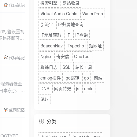
搜索引擎
网站收录
代码笔记
Virtual Audio Cable
WaterDrop
引流宝
IP归属地查询
rt标签设置视
IP地址获取
IP
IP查询
图路径即可。
BeaconNav
Typecho
短网址
Nginx
奇安信
OneTool
代码笔记
蜘蛛日志
SSL
站长工具
emlog插件
go跳转
go
前端
DNS
网页特效
js
emlo
、日本东京、美
、高防等多种
SU7
点滴记忆
分类