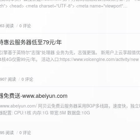
 错误
863 阅读
0 评论
nd-color: #e9f7e8; }
特惠云服务器低至79元/年
<form id="uploadForm">
 火山引擎基于英特尔"志强"处理器 业务为先，志强更强。 新用户上云享超值优
eInput" name="file" accept="image/*" required /> <button type="submit">上传文
仅需99元/年。 活动入口:https://www.volcengine.com/activity/ne
rogressFill">0%</div> </div> </div> <script> const form =
t resultDiv = document.getElementById('result'); const
3907 阅读
0 评论
tor('.progress-fill'); form.addEventListener('submit', (e) => {
if
费送-www.abeiyun.com
s://www.abeiyun.com/ 阿贝云免费云服务器采用BGP多线路，速度快，独
进度事件 xhr.upload.onprogress = function(event) { if
置: CPU:1核 内存:1G 带宽:5M 数据盘:10G
loaded / event.total) * 100;
ercentComplete + '%'; progressBar.innerHTML =
function() { if (xhr.status === 200) { const data =
795 阅读
0 评论
esultDiv.innerHTML = ` <p>上传成功！</p> <p>