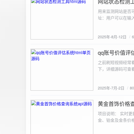
网站状态检测工
2025-8-12
用来监测网站是否可
址：用户可以在输入
证。验证通过后，网
板的网址列表中，每
2025年-8月-12日
同时也会从筛选下拉
择具体的网址进行筛
测功能： 设置监测
qq账号价值评估
2025-7-2
停止监测：点击 “
之前刷短视频经常
隔时间循环检测。点
行最多 3 次重试
行检测后，会记录
储在 logs 数
2025年-7月-2日
8
会显示所有或筛选
底部以显示最新信
黄金首饰价格查
2025-6-29
项目说明： 实时更
金、铂金及金条价
金品种实时交易数