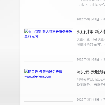
100%; height: 30px; background-color: #ddd; border-radius: 4px; margin-top: 20px; overflow: hidden; }
.progress-fill { height: 100%; background-color: #4caf50; width: 0; line-height: 30px; text-align: center;
color: white; } /* 上传结果区域样式 */ .result { margin-top: 20px; padding: 10px; border: 1px solid #ccc;
border-radius: 4px; background-color: #f9f9f9; font-size: 16px; color: #333; min-height: 40px; } /*
2025年-5月-19日
或成功的提示信息样式 */ .result.success { border-color: #28a745; backgrou
.result.error { border-color: #dc3545; background-color: #f8d7da; } /* 显示图片的样式 */ .uploaded-
火山引擎-新人
image { margin-top: 20px; max-width: 100%; height: auto; border-radius: 4px; border: 1px solid #ddd; }
2025-3-24
</style> </head> <body> <div class="container"> <h2>图片上传-双虹云</h2> 
火山引擎 intel
<input type="file" id="fil
限量秒杀79元/年。4核4G
件</button> </form> <div id="result" class="result"></div> <!-- 进度条 --> <div class="progress-bar">
<div class="progress-fill" id="p
document.getElementById('uploadForm'); cons
2025年-3月-24日
progressBar = document.querySelec
e.preventDefault(); const fileInput = document.getElementById('fileInput'); const file = fileInput.files[0]; 
阿贝云-云服务器免
2025-3-14
(!file) { resultDiv.innerHTML = '<p class="error">请先选择文件！</p>'; return; } const formData = new
FormData(); formData.append('file', file); const xhr = new XMLHttpRequest(); xhr.open('POST',
阿贝云官网: http
'https://api.xinyew.cn/api/360tc', true); // 监听上传
备案服务。 云服务器配
(event.lengthComputable) { const percentComplete = (event.
progressBar.style.width = p
Math.round(percentComplete) + '%'; } }; xhr.onload = 
2025年-3月-14日
JSON.parse(xhr.responseText); if (data.errno === 0) { r