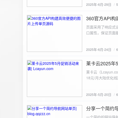
2025年-6月-29日
360官方AP
2025-6-24
页面采用了响应式设
口属性，保证页面能
<!DOCTYPE html> <html lang="zh-CN
content="width=device-width, initial
2025年-6月-24日
重置默认样式 */ * { margin: 0; padding: 0; box-sizing: border-box; } /* 设置页面的字体和添加背景图片 */
body { font-family: Arial, sans-serif; background: url('static/images/background.png') no-repeat center
center fixed; /* 使用服务器上的路径 */ background
莱卡云2025年5
2025-5-20
#333; display: flex; justify-content: center; align-items: center; min-height: 100vh; margin: 0; } /* 容器样
莱卡云（Lcayun.com）五一促销活动来袭
式 */ .container { background-color: rgba(255, 255, 255, 0.9); /* 使用半透明白色背景，以便在图片背景
18元/月大陆优化
上更清晰地显示内容 */ padding: 30px; border-radius: 8px; box-shadow: 0 4px 8px rgba(
国洛杉矶，境内数
width: 100%; max-width: 500px; text-align: center; } /* 标题样式 */ h2 { font-size: 24px; margin-bottom:
选择，更含有游戏服
20px; color: #333; } /* 文件输入框样式 */ input[type="file"] { display: block; margin: 0 auto 20px;
2025年-5月-20日
https://www.lcayun
padding: 8px; background-color: #f7f7f7; border: 1px solid #ccc; border-radius: 4px; font-size: 16px;
color: #333; } /* 按钮样式 */ button { background-color: #007BFF; color: #fff; padding: 12px 20px; font-
分享一个简约导航网
size: 16px; border: none; border-radius: 4px; cursor: pointer; transition: background-color 0.3s ease; }
2025-5-19
/* 按钮悬浮效果 */ button:hover { background-color: #0056b3; } /* 进度条样式 */ .progress-bar { width:
一个简约的网站导航源码单页，直接新建index.html 把下方源码粘贴进去修改保存即可。 <!DOCTYPE html> <html lang="zh"> <head> <meta charset="UTF-8"> <meta name="viewport" content="width=device-width, initial-scale=1.0"> <title>导航网站 -blog.qqzzz.cn</title> <meta name="keywords" content="双虹云博客"> <meta name="description" content="双虹云博客。"> <meta name="author" content="导航网站"> <meta name="robots" content="index,follow"> <meta property="og:title" content="导航网站 - "> <meta property="og:description" content="双虹云。"> <meta property="og:type" content="website"> <link rel="icon" href="https://blog.qqzzz.cn/favicon.ico" type="image/x-icon"> <link rel="shortcut icon" href="https://blog.qqzzz.cn/favicon.ico" type="image/x-icon"> <style> /* 基础样式 */ * { margin: 0; padding: 0; box-sizing: border-box; } /* 主体样式 */ body { background: #f0f2f5; font-family: 'Microsoft YaHei', -apple-system, BlinkMacSystemFont, sans-serif; margin: 0; padding: 0; min-height: 100vh; overflow-x: hidden; position: relative; display: flex; flex-direction: column; } /* 容器样式 */ .container { max-width: 1200px; margin: 0 auto; padding: 20px; flex: 1; display: flex; flex-direction: column; align-items: center; width: 100%; } /* 主盒子样式 */ .main-box { background: white; box-shadow: 0 2px 12px rgba(0, 0, 0, 0.08); border-radius: 24px; border: 1px solid #e9ecef; width: 100%; max-width: 1000px; padding: 30px; margin: 0 auto 15px; transition: a