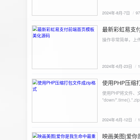
建议是做sem，s
2024年-8月-7日
9
最新彩虹易支
2024-6-23
操作非常简单，上传
2024年-6月-23日
使用PHP压缩
2024-6-12
使用PHP将文件、文件夹打
"down/".time().".zip"; // 压缩包存放路径与名称
开压缩包,没有则创建 // 参数1是要压缩的文件,参数2为压缩后,在压缩包中的文件名「这里我们把 lo
文件压缩,压缩后的文件
2024年-6月-12日
数可以改为 basenam
>addFile("img/logo.png",basename("
= array( "img/1.jpg", "img/2.jpg", ); $filename = "down/img.zip"; // 压缩包存放路径与名称 $zip = new
映画美图|爱你
2024-6-10