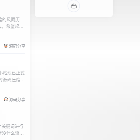
辉煌的风雨历
心，希望起到
的负面影响，
l>
们会采取更加
源码分享
享受我们的社
官方论坛:
侣小站现已正式
.上传源码压缩包
后按注释提示更改
需输入安全码
源码分享
个关键词进行
者没什么流量
做排名，我的