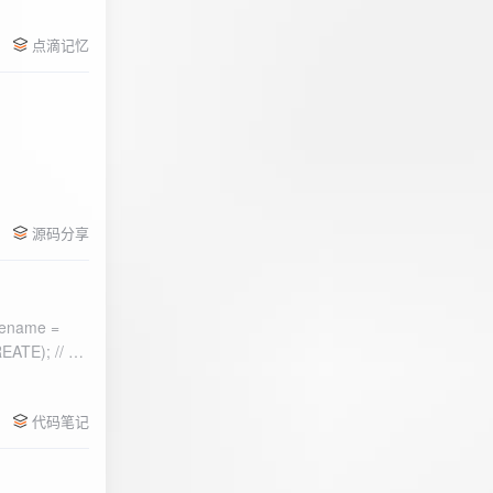
点滴记忆
源码分享
ename =
) 的第二个参
代码笔记