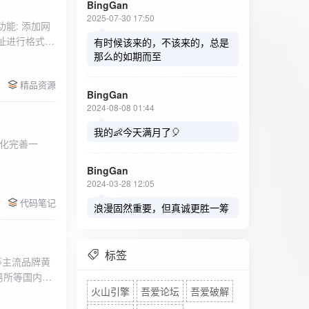
BingGan
2025-07-30 17:50
能: 添加网
址进行格式验
有时候该来的，不该来的，总是
址：在左侧面
那么的如期而至
列表中移除，
精品资源
，用户可以选
BingGan
测日志。 检
2024-08-08 01:44
秒。开始 /
设置的监测间
我的👶今天满月了🎈
化完善一
求失败，会进
每次对网址进
BingGan
日志记录会存
2024-03-28 12:05
面板的日志容器
代码笔记
自动滚动到最
浪漫固然重要，但真诚更胜一筹
标签
等主流品牌黄
易所等国内黄
火山引擎
吾爱论坛
吾爱破解
实时获取，支