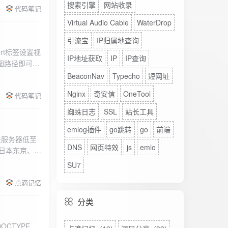
搜索引擎
网站收录
代码笔记
Virtual Audio Cable
WaterDrop
引流宝
IP归属地查询
rt标签设置视
IP地址获取
IP
IP查询
图路径即可。
BeaconNav
Typecho
短网址
Nginx
奇安信
OneTool
代码笔记
蜘蛛日志
SSL
站长工具
emlog插件
go跳转
go
前端
DNS
网页特效
js
emlo
、日本东京、美
、高防等多种
SU7
点滴记忆
分类