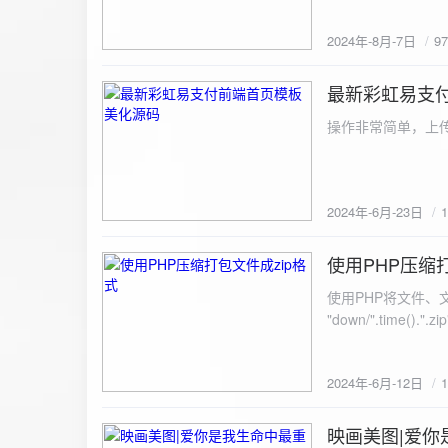
建议是做sem，s
2024年-8月-7日
9
最新彩虹易支
2024-6-23
操作非常简单，上传
2024年-6月-23日
使用PHP压缩
2024-6-12
使用PHP将文件、文件夹打
"down/".time().".zip"; // 压缩包存放路径与名称
开压缩包,没有则创建 // 参数1是要压缩的文件,参数2为压缩后,在压缩包中的文件名「这里我们把 lo
文件压缩,压缩后的文件
2024年-6月-12日
数可以改为 basenam
>addFile("img/logo.png",basename("
= array( "img/1.jpg", "img/2.jpg", ); $filename = "down/img.zip"; // 压缩包存放路径与名称 $zip = new
映画美图|爱你
2024-6-10