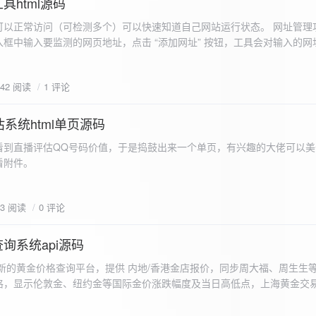
具html源码
以正常访问（可检测多个）可以快速知道自己网站运行状态。 网址管理功
框中输入要监测的网页地址，点击 “添加网址” 按钮，工具会对输入的网
址会被添加到左侧面板的列表中，并且列表项后有 “删除” 按钮。删除网
个网址后面都有一个 “删除” 按钮，点击该按钮可以将对应的网址从监测
642 阅读
1 评论
框中移除该网址选项。筛选网址：右侧面板有一个 “筛选网址” 的下拉框
选，只显示该网址的监测日志，也可以选择 “全部” 来显示所有网址的监
间隔：用户可以在输入框中设置监测间隔时间（单位为秒），默认值为 60 
系统html单页源码
开始监测” 按钮，工具会立即对所有已添加的网址进行一次检测，之后按照
看到直播评估QQ号码价值，于是捣鼓出来一个单页，有兴趣的大佬可以美
击 “停止监测” 按钮可停止监测。重试机制：在进行网址检测时，如果请
下，详细源码可查看附件。
，若重试后仍失败，则记录错误日志。日志记录与显示功能。 日志记录： 
网址的状态（正常或异常）、响应时间、时间戳以及错误信息（若有）。
组中，当日志数量超过 1000 条时，会移除最早的日志记录。日志显示：右侧
03 阅读
0 评论
后的监测日志，正常状态的日志为黑色，异常状态的日志为红色。日志会
息。
询系统api源码
新的黄金价格查询平台，提供 内地/香港金店报价，同步周大福、周生生
格，显示伦敦金、纽约金等国际金价涨跌幅度及当日高低点，上海黄金交
据，通过动态图表直观展示黄金价格趋势变化，所有数据均从第三方API
持移动端自适应显示。 index.html部分 !DOCTYPE html...