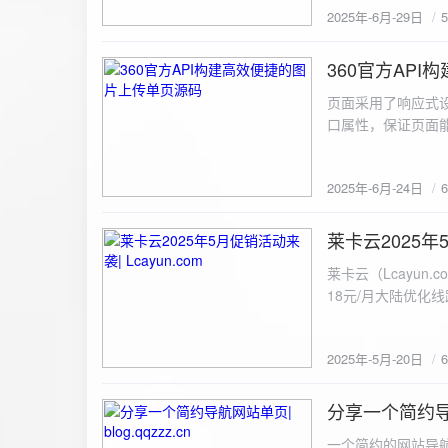
2025年-6月-29日
360官方AP
2025-6-24
页面采用了响应式设
口属性，保证页面能
<!DOCTYPE html> <html lang="zh-CN
content="width=device-width, initial
2025年-6月-24日
重置默认样式 */ * { margin: 0; padding: 0; box-sizing: border-box; } /* 设置页面的字体和添加背景图片 */
body { font-family: Arial, sans-serif; background: url('static/images/background.png') no-repeat center
center fixed; /* 使用服务器上的路径 */ background
莱卡云2025年5
2025-5-20
#333; display: flex; justify-content: center; align-items: center; min-height: 100vh; margin: 0; } /* 容器样
莱卡云（Lcayun.com）五一促销活动来袭
式 */ .container { background-color: rgba(255, 255, 255, 0.9); /* 使用半透明白色背景，以便在图片背景
18元/月大陆优化
上更清晰地显示内容 */ padding: 30px; border-radius: 8px; box-shadow: 0 4px 8px rgba(
国洛杉矶，境内数
width: 100%; max-width: 500px; text-align: center; } /* 标题样式 */ h2 { font-size: 24px; margin-bottom:
选择，更含有游戏服
20px; color: #333; } /* 文件输入框样式 */ input[type="file"] { display: block; margin: 0 auto 20px;
2025年-5月-20日
https://www.lcayun
padding: 8px; background-color: #f7f7f7; border: 1px solid #ccc; border-radius: 4px; font-size: 16px;
color: #333; } /* 按钮样式 */ button { background-color: #007BFF; color: #fff; padding: 12px 20px; font-
分享一个简约导航网
size: 16px; border: none; border-radius: 4px; cursor: pointer; transition: background-color 0.3s ease; }
2025-5-19
/* 按钮悬浮效果 */ button:hover { background-color: #0056b3; } /* 进度条样式 */ .progress-bar { width:
一个简约的网站导航源码单页，直接新建index.html 把下方源码粘贴进去修改保存即可。 <!DOCTYPE html> <html lang="zh"> <head> <meta charset="UTF-8"> <meta name="viewport" content="width=device-width, initial-scale=1.0"> <title>导航网站 -blog.qqzzz.cn</title> <meta name="keywords" content="双虹云博客"> <meta name="description" content="双虹云博客。"> <meta name="author" content="导航网站"> <meta name="robots" content="index,follow"> <meta property="og:title" content="导航网站 - "> <meta property="og:description" content="双虹云。"> <meta property="og:type" content="website"> <link rel="icon" href="https://blog.qqzzz.cn/favicon.ico" type="image/x-icon"> <link rel="shortcut icon" href="https://blog.qqzzz.cn/favicon.ico" type="image/x-icon"> <style> /* 基础样式 */ * { margin: 0; padding: 0; box-sizing: border-box; } /* 主体样式 */ body { background: #f0f2f5; font-family: 'Microsoft YaHei', -apple-system, BlinkMacSystemFont, sans-serif; margin: 0; padding: 0; min-height: 100vh; overflow-x: hidden; position: relative; display: flex; flex-direction: column; } /* 容器样式 */ .container { max-width: 1200px; margin: 0 auto; padding: 20px; flex: 1; display: flex; flex-direction: column; align-items: center; width: 100%; } /* 主盒子样式 */ .main-box { background: white; box-shadow: 0 2px 12px rgba(0, 0, 0, 0.08); border-radius: 24px; border: 1px solid #e9ecef; width: 100%; max-width: 1000px; padding: 30px; margin: 0 auto 15px; transition: a