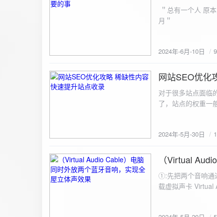
ZipArchive(); $zip->open($fil
＂总有一个人 原本
$file){ $zip->addFile($file,basename($file)); //向压缩包中添加文件 } $zip->close(); //关闭压缩包 打包某
月＂
个文件夹（包含子文件夹）: 
addFileToZip($path, $zip) { $handler = opendir($path);
(($filename = readdir($handler)) !== false)
2024年-6月-10日
为'.'和‘..’，不要对他们进行操作 if (is_dir($path . "/" . $fi
归 addFileToZip($path . "/" . $filename, $zip); } else { //将文件加入zip对象 $zip->addFile($path . "/" .
网站SEO优化
$filename); } } } } $zip = new ZipArchive(); $zip_filename = "down/files.zip"; // 压缩包存放路径与名称
2024-5-30
$zip->open($zi
对于很多站点面临
压缩包中 addFileToZi
了，站点的权重一
量一般的站点，内
2024年-5月-30日
（Virtual
2024-5-29
①:先把两个音响通
载虚拟声卡 Virtua
装目录下，双击打开 aud
音响 ⑤:点击 start 就可以听效果了。 最好是选择蓝牙延迟较低的、或者同款的蓝牙音箱。 原理大概是使
2024年-5月-29日