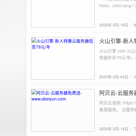
100%; height: 30px; background-color: #ddd; border-radius: 4px; margin-top: 20px; overflow: hidden; }
.progress-fill { height: 100%; background-color: #4caf50; width: 0; line-height: 30px; text-align: center;
color: white; } /* 上传结果区域样式 */ .result { margin-top: 20px; padding: 10px; border: 1px solid #ccc;
border-radius: 4px; background-color: #f9f9f9; font-size: 16px; color: #333; min-height: 40px; } /*
2025年-5月-19日
或成功的提示信息样式 */ .result.success { border-color: #28a745; backgrou
.result.error { border-color: #dc3545; background-color: #f8d7da; } /* 显示图片的样式 */ .uploaded-
火山引擎-新人
image { margin-top: 20px; max-width: 100%; height: auto; border-radius: 4px; border: 1px solid #ddd; }
2025-3-24
</style> </head> <body> <div class="container"> <h2>图片上传-双虹云</h2> 
火山引擎 intel
<input type="file" id="fil
限量秒杀79元/年。4核4G
件</button> </form> <div id="result" class="result"></div> <!-- 进度条 --> <div class="progress-bar">
<div class="progress-fill" id="p
document.getElementById('uploadForm'); cons
2025年-3月-24日
progressBar = document.querySelec
e.preventDefault(); const fileInput = document.getElementById('fileInput'); const file = fileInput.files[0]; 
阿贝云-云服务器免
2025-3-14
(!file) { resultDiv.innerHTML = '<p class="error">请先选择文件！</p>'; return; } const formData = new
FormData(); formData.append('file', file); const xhr = new XMLHttpRequest(); xhr.open('POST',
阿贝云官网: http
'https://api.xinyew.cn/api/360tc', true); // 监听上传
备案服务。 云服务器配
(event.lengthComputable) { const percentComplete = (event.
progressBar.style.width = p
Math.round(percentComplete) + '%'; } }; xhr.onload = 
2025年-3月-14日
JSON.parse(xhr.responseText); if (data.errno === 0) { r