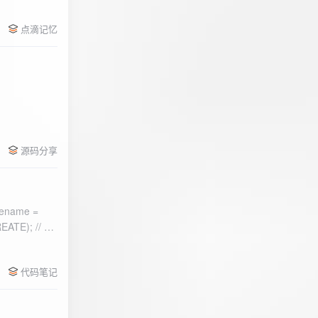
点滴记忆
源码分享
ename =
) 的第二个参
代码笔记