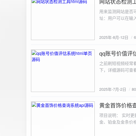
网站状态检测工
2025-8-12
用来监测网站是否可
址：用户可以在输入
证。验证通过后，网
板的网址列表中，每
2025年-8月-12日
同时也会从筛选下拉
择具体的网址进行筛
测功能： 设置监测
qq账号价值评估
2025-7-2
停止监测：点击 “
之前刷短视频经常
隔时间循环检测。点
行最多 3 次重试
行检测后，会记录
储在 logs 数
2025年-7月-2日
8
会显示所有或筛选
底部以显示最新信
黄金首饰价格查
2025-6-29
项目说明： 实时更
金、铂金及金条价
金品种实时交易数