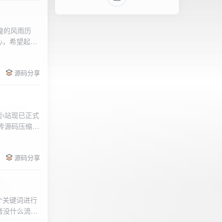
辉煌的风雨历
心，希望起到
的负面影响，
l>
们会采取更加
源码分享
享受我们的社
官方论坛:
侣小站现已正式
.上传源码压缩包
后按注释提示更改
需输入安全码
源码分享
个关键词进行
者没什么流量
做排名，我的