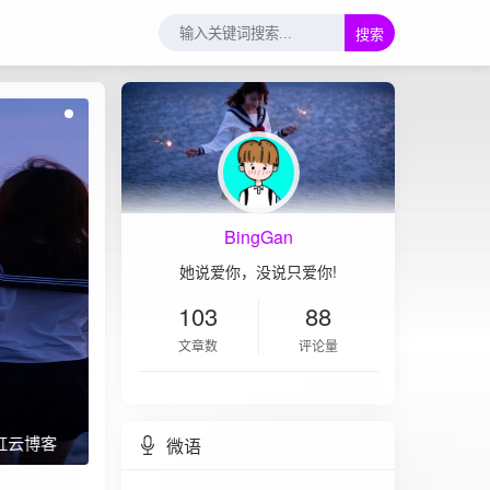
搜索
BingGan
她说爱你，没说只爱你!
103
88
文章数
评论量
微语