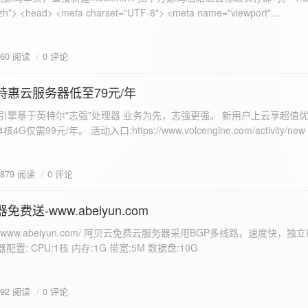
 错误
860 阅读
0 评论
nd-color: #e9f7e8; }
特惠云服务器低至79元/年
<form id="uploadForm">
 火山引擎基于英特尔"志强"处理器 业务为先，志强更强。 新用户上云享超值优
eInput" name="file" accept="image/*" required /> <button type="submit">上传文
仅需99元/年。 活动入口:https://www.volcengine.com/activity/ne
rogressFill">0%</div> </div> </div> <script> const form =
t resultDiv = document.getElementById('result'); const
3879 阅读
0 评论
tor('.progress-fill'); form.addEventListener('submit', (e) => {
if
费送-www.abeiyun.com
s://www.abeiyun.com/ 阿贝云免费云服务器采用BGP多线路，速度快，独
进度事件 xhr.upload.onprogress = function(event) { if
置: CPU:1核 内存:1G 带宽:5M 数据盘:10G
loaded / event.total) * 100;
ercentComplete + '%'; progressBar.innerHTML =
function() { if (xhr.status === 200) { const data =
792 阅读
0 评论
esultDiv.innerHTML = ` <p>上传成功！</p> <p>