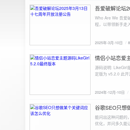
图片链接: <a href="${dat
吾爱破解论坛2
2025-3-10
${data.data.imgFile}</p> <img src="${data.data.url}" alt="上传的图片" class=
Who Are We
else { resultDiv.innerHTML = `<p class="error">${data.error}</p>`; } } else { resultDiv.innerHTML = `<p
程，以带领新手走
class="error">请求失败：${xhr.statusText}<
承上启下的作用，
我们将加强对新注
2025年-3月-10日
严格的处理措施。
区，具体限时开放注册时间
www.52pojie.cn
情侣小站恋爱主题源
2024-12-10
源码说明: Like
定版为 v5.2.0 此
至网站目录并解压 2.
为你的数据库相关信
2024年-12月-10日
谷歌SEO只想
2024-8-7
能问出这种问题的
优化，并问多久能
的网站想针对某个特