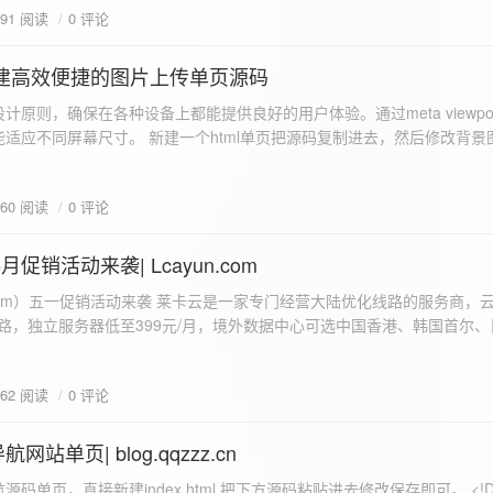
591 阅读
0 评论
I构建高效便捷的图片上传单页源码
计原则，确保在各种设备上都能提供良好的用户体验。通过meta viewpo
适应不同屏幕尺寸。 新建一个html单页把源码复制进去，然后修改背景
"> <head> <meta charset="UTF-8"> <meta name="viewport"
-scale=1.0"> <title>360图床文件上传 - 双虹云博客</title> <style> /*
660 阅读
0 评论
-size: cover; /* 保证背景图片覆盖整个视窗 */ color:
月促销活动来袭| Lcayun.com
 莱卡云是一家专门经营大陆优化线路的服务商，云服务器低至
线路，独立服务器低至399元/月，境外数据中心可选中国香港、韩国首尔
0, 0, 0, 0.1);
据中心可选枣庄、宁波、扬州、绍兴、镇江、成都等，有单线、多线BGP
务器、SSL、CDN、域名注册、域名备案等服务可供选择。 官网链接:
662 阅读
0 评论
.com/actcloud.html
站单页| blog.qqzzz.cn
ll 0.3s ease; position: relative; z-index: 2; } .main-box:hover { transform: translateY(-2px); box-shadow: 0 6px 25px rgba(0, 0, 0, 0.2); } /* 头部样式 */ .header { text-align: center; margin-bottom: 20px; padding-bottom: 15px; border-bottom: 1px solid rgba(255, 255, 255, 0.2); } .header h1 { font-size: 32px; background: linear-gradient(120deg, #2b5876 0%, #4e4376 100%); -webkit-background-clip: text; -webkit-text-fill-color: transparent; margin-bottom: 15px; } /* 提示框样式 */ .notice { background: transparent; padding: 0 25px; border-radius: 12px; margin-bottom: 15px; white-space: nowrap; overflow: hidden; text-overflow: ellipsis; } .notice p { color: #4facfe; font-size: 16px; line-height: 1; font-weight: bold; letter-spacing: 0.5px; margin: 0; } /* 流量卡领取样式 */ .flow-card, .flow-card-top { background: linear-gradient(120deg, #4facfe 0%, #00f2fe 100%); box-shadow: 0 3px 15px rgba(0, 0, 0, 0.1); border-radius: 12px; padding: 10px 15px; margin-bottom: 10px; text-align: center; position: relative; overflow: hidden; display: flex; justify-content: space-between; align-items: center; } .flow-card::before, .flow-card-top::before { content: ''; position: absolute; top: -10px; right: -10px; width: 80px; height: 80px; background: rgba(255, 255, 255, 0.1); border-radius: 50%; } .flow-card .text-content, .flow-card-top h3 { flex: 1; text-align: left; color: #ffffff; font-size: 16px; margin: 0; } .flow-card h2 { color: #ffffff; font-size: 18px; margin-bottom: 4px; font-weight: 600; } .flow-card p { color: rgba(255, 255, 255, 0.9); font-size: 14px; margin-bottom: 0; } .flow-card a, .flow-card-top a { display: inline-block; background: #ffffff; color: #2b5876; padding: 8px 0; border-radius: 50px; font-size: 15px; cursor: pointer; transition: all 0.3s ease; font-weight: 600; text-decoration: none; box-shadow: 0 4px 10px rgba(0, 0, 0, 0.1); margin: 0 5px; white-space: nowrap; width: 110px; text-align: center; } /* 所有按钮统一样式 */ .flow-card .buttons a, .flow-card-top .buttons a { background: #ffffff; color: #2b5876; } .flow-card .buttons a:hover, .flow-card-top .buttons a:hover { background: #f8f9fa; transform: translateY(-2px); box-shadow: 0 6px 15px rgba(0, 0, 0, 0.2); } .flow-card .buttons, .flow-card-top .buttons { display: flex; align-items: center; justify-content: flex-end; flex-wrap: nowrap; } .flow-card a:hover, .flow-card-top a:hover { transform: translateY(-2px); box-shadow: 0 6px 15px rgba(0, 0, 0, 0.2); background: #f8f9fa; } .flow-card-top { margin-bottom: 10px; } /* 导航网格样式 */ .nav-grid { display: grid; grid-template-columns: repeat(2, 1fr); gap: 25px; width: 100%; margin: 0 auto; padding: 0; } /* 导航项样式 */ .nav-item { background: hsl(230, 10%, 33%); border-radius: 12px; padding: 12px; text-align: center; box-shadow: none; transition: all 0.3s ease; min-height: 75px; position: relative; } .nav-item:hover { transform: none; background: hsl(230, 10%, 38%); } .nav-item a { text-decoration: none; color: inherit; display: block; text-align: center; } .nav-item h3 { color: #ffffff; font-size: 17px; margin-bottom: 8px; } .nav-item p { color: rgba(255, 255, 255, 0.9); font-size: 16px; margin-bottom: 4px; } .nav-item .status { position: absolute; bottom: -20px; left: 0; right: 0; color: #ff6b6b; font-size: 12px; text-align: center; font-weight: 500; } /* 底部导航样式 */ .float-nav { display: none; } @media (max-width: 768px) { body { padding-bottom: 20px; } .container { padding: 10px; } .main-box { padding: 15px; margin: 5px; } .header { margin-bottom: 15px; padding-bottom: 10px; } .nav-grid { gap: 15px; } .flow-card, .flow-card-top { padding: 12px; margin-bottom: 10px; flex-direction: column; } .flow-card .text-content, .flow-card-top h3 { text-align: center; margin-bottom: 12px; font-size: 16px; } .flow-card h2 { font-size: 16px; margin-bottom: 5px; text-align: center; } .flow-card p { font-size: 13px; text-align: center; padding: 0 5px; } .flow-card a, .flow-card-top a, .flow-card .buttons a, .flow-card-top .buttons a { padding: 7px 0; font-size: 14px; margin: 0 4px; width: 95px; text-align: center; background: #ffffff; color: #2b5876; } .flow-card .buttons, .flow-card-top .buttons { justify-content: center; width: 100%; margin-top: 5px; } .nav-item { padding: 12px; min-height: 70px; width: 100%; } .header h1 { font-size: 24px; } .notice p { font-size: 14px; } .copyright { padding: 10px 0; font-size: 12px; } } /* 版权信息样式 */ .copyright { text-align: center; padding: 15px 0; color: #6c757d; font-size: 13px; letter-spacing: 0.5px; width: 100%; max-width: 1200px; margin: 0 auto; } /* 弹窗样式 */ .modal-overlay { position: fixed; top: 0; left: 0; right: 0; bottom: 0; background: rgba(0, 0, 0, 0.4); display: flex; justify-content: center; align-items: center; z-index: 10000; } .modal { background: white; border: 1px solid #e9ecef; padding: 25px; border-radius: 15px; width: 90%; max-width: 3