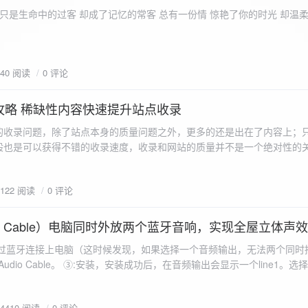
ename,ZipArchive::CREATE); //打开压缩包 //遍历文件 foreach($fileList as
只是生命中的过客 却成了记忆的常客 总有一份情 惊艳了你的时光 却温
<?php /** * @param $path 文件夹路径 * @param $zip zip 对象 */
 //打开当前文件夹由$path指定。 while
 { if ($filename != "." && $filename != "..") { //文件夹文件名字
940 阅读
0 评论
lename)) { // 如果读取的某个对象是文件夹，则递
攻略 稀缺性内容快速提升站点收录
p_filename, ZIPARCHIVE::CREATE); // 打开压缩包,没有则创建 //调
的收录问题，除了站点本身的质量问题之外，更多的还是出在了内容上；
p("img",$zip);
般也是可以获得不错的收录速度，收录和网站的质量并不是一个绝对性的
容又不得要领，自然收录上就会有比较大的问题。
1122 阅读
0 评论
 Audio Cable）电脑同时外放两个蓝牙音响，实现全屋立体声
过蓝牙连接上电脑（这时候发现，如果选择一个音频输出，无法两个同时播
l Audio Cable。 ③:安装，安装成功后，在音频输出会显示一个line1。选择它 ④:找
iorepeater.exe 两次 （双开） wave in 都选择 line1 wave out
54410 阅读
0 评论