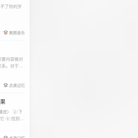
柔不了你的岁
 function
美图音乐
用函数，添加文件到
只要内容做对
关系。对于质
点滴记忆
效果
放） ②:下
到安
 分别选择两个蓝牙
点滴记忆