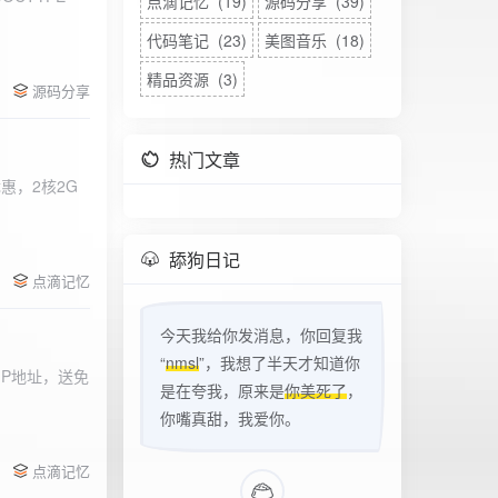
点滴记忆 (19)
源码分享 (39)
代码笔记 (23)
美图音乐 (18)
精品资源 (3)
源码分享
热门文章
惠，2核2G
w
舔狗日记
点滴记忆
今天我给你发消息，你回复我
“
nmsl
”，我想了半天才知道你
立IP地址，送免
是在夸我，原来是
你美死了
，
你嘴真甜，我爱你。
点滴记忆