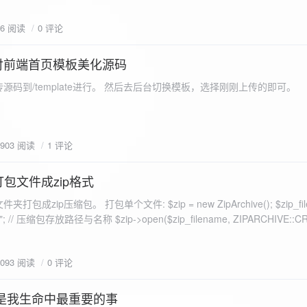
eo不适合，如果说有人能承诺让你一个全新的网站，或者本来没...
76 阅读
0 评论
付前端首页模板美化源码
源码到/template进行。 然后去后台切换模板，选择刚刚上传的即可。
1903 阅读
1 评论
打包文件成zip格式
包成zip压缩包。 打包单个文件: $zip = new ZipArchive(); $zip_fil
 $zip->open($zip_filename, ZIPARCHIVE::CREATE); // 打
go.png
为 logon2.png」,如果需要的压缩后的文件跟原文件名一样 addFile(
1093 阅读
0 评论
e("img/logon2.png),也就是原文件所在的路径 $zip-
logon2.png")); $res = $zip->close(); 打包多个文件: <?php $fileList
是我生命中最重要的事