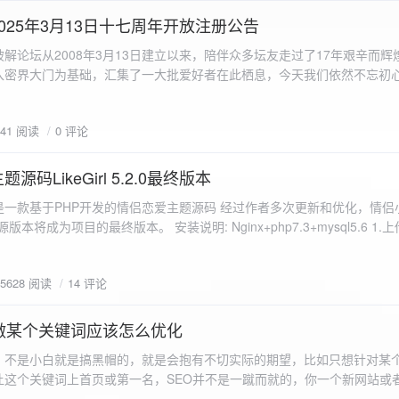
a.data.url}" target="_blank">${data.data.url}</a></p> <p>图片文件名:
025年3月13日十七周年开放注册公告
"uploaded-image" /> `; }
 吾爱破解论坛从2008年3月13日建立以来，陪伴众多坛友走过了17年艰辛而
入密界大门为基础，汇集了一大批爱好者在此栖息，今天我们依然不忘初
/p>`; } }; xhr.onerror = function() { resultDiv.innerHTML =
带领爱好者们走入密界的圣殿。 开放注册时间 为了避免由开放注册带来
'<p class="error">请求发生错误。</p>'; }; xhr.send(formData); }); </script> </body> </htm
册用户的管理。对于发现有马甲或者新注册用户从事违规行为的情况，我
841 阅读
0 评论
在您注册前，请认真阅读注册须知以及社区的总版规，以便更好地适应和
如下： 2025年3月13日 12：00-- 14：00 和 20：00 -- 22：00 
码LikeGirl 5.2.0最终版本
Girl是一款基于PHP开发的情侣恋爱主题源码 经过作者多次更新和优化，情
开源版本将成为项目的最终版本。 安装说明: Nginx+php7.3+mysql5.6 1
打开根目录下的admin文件夹 3.接着找到Config_DB.php文件 打开
息 4.请认真填写安全码 尽量设置的复杂难以猜测/ 修改密码等敏感信息
5628 阅读
14 评论
5.把压缩包中的sql上传到数据库即可，默认账号密码都是admin
做某个关键词应该怎么优化
，不是小白就是搞黑帽的，就是会抱有不切实际的期望，比如只想针对某
让这个关键词上首页或第一名，SEO并不是一蹴而就的，你一个新网站或
定的关键词上首页那是痴心妄想，seo是一项系统化工程 想针对某个词