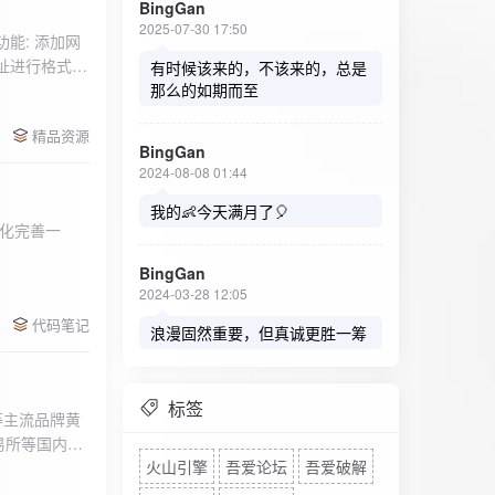
BingGan
2025-07-30 17:50
能: 添加网
址进行格式验
有时候该来的，不该来的，总是
址：在左侧面
那么的如期而至
列表中移除，
精品资源
，用户可以选
BingGan
测日志。 检
2024-08-08 01:44
秒。开始 /
设置的监测间
我的👶今天满月了🎈
化完善一
求失败，会进
每次对网址进
BingGan
日志记录会存
2024-03-28 12:05
面板的日志容器
代码笔记
自动滚动到最
浪漫固然重要，但真诚更胜一筹
标签
等主流品牌黄
易所等国内黄
火山引擎
吾爱论坛
吾爱破解
实时获取，支