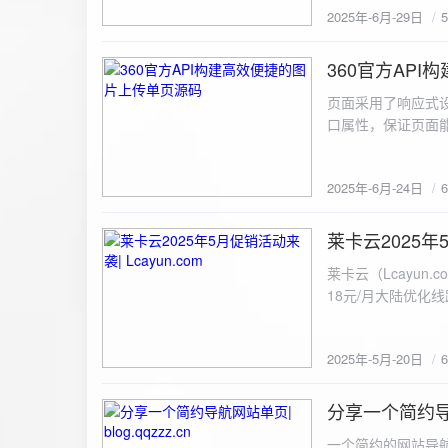
2025年-6月-29日
360官方AP
2025-6-24
页面采用了响应式设
口属性，保证页面能
<!DOCTYPE html> <html lang="zh-CN
content="width=device-width, initial
2025年-6月-24日
重置默认样式 */ * { margin: 0; padding: 0; box-sizing: border-box; } /* 设置页面的字体和添加背景图片 */
body { font-family: Arial, sans-serif; background: url('static/images/background.png') no-repeat center
center fixed; /* 使用服务器上的路径 */ background
莱卡云2025年5
2025-5-20
#333; display: flex; justify-content: center; align-items: center; min-height: 100vh; margin: 0; } /* 容器样
莱卡云（Lcayun.com）五一促销活动来袭
式 */ .container { background-color: rgba(255, 255, 255, 0.9); /* 使用半透明白色背景，以便在图片背景
18元/月大陆优化
上更清晰地显示内容 */ padding: 30px; border-radius: 8px; box-shadow: 0 4px 8px rgba(
国洛杉矶，境内数
width: 100%; max-width: 500px; text-align: center; } /* 标题样式 */ h2 { font-size: 24px; margin-bottom:
选择，更含有游戏服
20px; color: #333; } /* 文件输入框样式 */ input[type="file"] { display: block; margin: 0 auto 20px;
2025年-5月-20日
https://www.lcayun
padding: 8px; background-color: #f7f7f7; border: 1px solid #ccc; border-radius: 4px; font-size: 16px;
color: #333; } /* 按钮样式 */ button { background-color: #007BFF; color: #fff; padding: 12px 20px; font-
分享一个简约导航网
size: 16px; border: none; border-radius: 4px; cursor: pointer; transition: background-color 0.3s ease; }
2025-5-19
/* 按钮悬浮效果 */ button:hover { background-color: #0056b3; } /* 进度条样式 */ .progress-bar { width:
一个简约的网站导航源码单页，直接新建index.html 把下方源码粘贴进去修改保存即可。 <!DOCTYPE html> <html lang="zh"> <head> <meta charset="UTF-8"> <meta name="viewport" content="width=device-width, initial-scale=1.0"> <title>导航网站 -blog.qqzzz.cn</title> <meta name="keywords" content="双虹云博客"> <meta name="description" content="双虹云博客。"> <meta name="author" content="导航网站"> <meta name="robots" content="index,follow"> <meta property="og:title" content="导航网站 - "> <meta property="og:description" content="双虹云。"> <meta property="og:type" content="website"> <link rel="icon" href="https://blog.qqzzz.cn/favicon.ico" type="image/x-icon"> <link rel="shortcut icon" href="https://blog.qqzzz.cn/favicon.ico" type="image/x-icon"> <style> /* 基础样式 */ * { margin: 0; padding: 0; box-sizing: border-box; } /* 主体样式 */ body { background: #f0f2f5; font-family: 'Microsoft YaHei', -apple-system, BlinkMacSystemFont, sans-serif; margin: 0; padding: 0; min-height: 100vh; overflow-x: hidden; position: relative; display: flex; flex-direction: column; } /* 容器样式 */ .container { max-width: 1200px; margin: 0 auto; padding: 20px; flex: 1; display: flex; flex-direction: column; align-items: center; width: 100%; } /* 主盒子样式 */ .main-box { background: white; box-shadow: 0 2px 12px rgba(0, 0, 0, 0.08); border-radius: 24px; border: 1px solid #e9ecef; width: 100%; max-width: 1000px; padding: 30px; margin: 0 auto 15px; transition: a