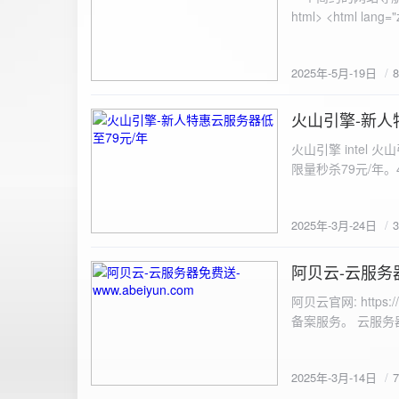
100%; height: 30px; background-color: #ddd; border-radius: 4px; margin-top: 20px; overflow: hidden; }
.progress-fill { height: 100%; background-color: #4caf50; width: 0; line-height: 30px; text-align: center;
color: white; } /* 上传结果区域样式 */ .result { margin-top: 20px; padding: 10px; border: 1px solid #ccc;
border-radius: 4px; background-color: #f9f9f9; font-size: 16px; color: #333; min-height: 40px; } /*
2025年-5月-19日
或成功的提示信息样式 */ .result.success { border-color: #28a745; backgrou
.result.error { border-color: #dc3545; background-color: #f8d7da; } /* 显示图片的样式 */ .uploaded-
火山引擎-新人
image { margin-top: 20px; max-width: 100%; height: auto; border-radius: 4px; border: 1px solid #ddd; }
2025-3-24
</style> </head> <body> <div class="container"> <h2>图片上传-双虹云</h2> 
火山引擎 intel
<input type="file" id="fil
限量秒杀79元/年。4核4G
件</button> </form> <div id="result" class="result"></div> <!-- 进度条 --> <div class="progress-bar">
<div class="progress-fill" id="p
document.getElementById('uploadForm'); cons
2025年-3月-24日
progressBar = document.querySelec
e.preventDefault(); const fileInput = document.getElementById('fileInput'); const file = fileInput.files[0]; 
阿贝云-云服务器免
2025-3-14
(!file) { resultDiv.innerHTML = '<p class="error">请先选择文件！</p>'; return; } const formData = new
FormData(); formData.append('file', file); const xhr = new XMLHttpRequest(); xhr.open('POST',
阿贝云官网: http
'https://api.xinyew.cn/api/360tc', true); // 监听上传
备案服务。 云服务器配
(event.lengthComputable) { const percentComplete = (event.
progressBar.style.width = p
Math.round(percentComplete) + '%'; } }; xhr.onload = 
2025年-3月-14日
JSON.parse(xhr.responseText); if (data.errno === 0) { r