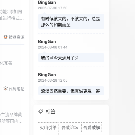
BingGan
2025-07-30 17:50
能: 添加网
址进行格式验
有时候该来的，不该来的，总是
址：在左侧面
那么的如期而至
列表中移除，
精品资源
，用户可以选
BingGan
测日志。 检
2024-08-08 01:44
秒。开始 /
设置的监测间
我的👶今天满月了🎈
化完善一
求失败，会进
每次对网址进
BingGan
日志记录会存
2024-03-28 12:05
面板的日志容器
代码笔记
自动滚动到最
浪漫固然重要，但真诚更胜一筹
标签
等主流品牌黄
易所等国内黄
火山引擎
吾爱论坛
吾爱破解
实时获取，支