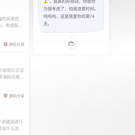
了
”，我真的好感动，你居然
为我考虑了，怕我浪费时间。
呜呜呜，这是我爱你的第74
辉煌的风雨历
天。
心，希望起到
的负面影响，
l>
们会采取更加
源码分享
享受我们的社
官方论坛:
侣小站现已正式
.上传源码压缩包
后按注释提示更改
需输入安全码
源码分享
个关键词进行
者没什么流量
做排名，我的