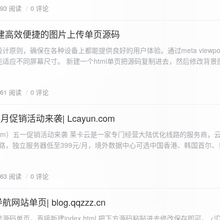
593 阅读
0 评论
I构建高效便捷的图片上传单页源码
计原则，确保在各种设备上都能提供良好的用户体验。通过meta viewpo
适应不同屏幕尺寸。 新建一个html单页把源码复制进去，然后修改背景
"> <head> <meta charset="UTF-8"> <meta name="viewport"
-scale=1.0"> <title>360图床文件上传 - 双虹云博客</title> <style> /*
661 阅读
0 评论
-size: cover; /* 保证背景图片覆盖整个视窗 */ color:
月促销活动来袭| Lcayun.com
 莱卡云是一家专门经营大陆优化线路的服务商，云服务器低至
线路，独立服务器低至399元/月，境外数据中心可选中国香港、韩国首尔
0, 0, 0, 0.1);
据中心可选枣庄、宁波、扬州、绍兴、镇江、成都等，有单线、多线BGP
务器、SSL、CDN、域名注册、域名备案等服务可供选择。 官网链接:
663 阅读
0 评论
.com/actcloud.html
站单页| blog.qqzzz.cn
ll 0.3s ease; position: relative; z-index: 2; } .main-box:hover { transform: translateY(-2px); box-shadow: 0 6px 25px rgba(0, 0, 0, 0.2); } /* 头部样式 */ .header { text-align: center; margin-bottom: 20px; padding-bottom: 15px; border-bottom: 1px solid rgba(255, 255, 255, 0.2); } .header h1 { font-size: 32px; background: linear-gradient(120deg, #2b5876 0%, #4e4376 100%); -webkit-background-clip: text; -webkit-text-fill-color: transparent; margin-bottom: 15px; } /* 提示框样式 */ .notice { background: transparent; padding: 0 25px; border-radius: 12px; margin-bottom: 15px; white-space: nowrap; overflow: hidden; text-overflow: ellipsis; } .notice p { color: #4facfe; font-size: 16px; line-height: 1; font-weight: bold; letter-spacing: 0.5px; margin: 0; } /* 流量卡领取样式 */ .flow-card, .flow-card-top { background: linear-gradient(120deg, #4facfe 0%, #00f2fe 100%); box-shadow: 0 3px 15px rgba(0, 0, 0, 0.1); border-radius: 12px; padding: 10px 15px; margin-bottom: 10px; text-align: center; position: relative; overflow: hidden; display: flex; justify-content: space-between; align-items: center; } .flow-card::before, .flow-card-top::before { content: ''; position: absolute; top: -10px; right: -10px; width: 80px; height: 80px; background: rgba(255, 255, 255, 0.1); border-radius: 50%; } .flow-card .text-content, .flow-card-top h3 { flex: 1; text-align: left; color: #ffffff; font-size: 16px; margin: 0; } .flow-card h2 { color: #ffffff; font-size: 18px; margin-bottom: 4px; font-weight: 600; } .flow-card p { color: rgba(255, 255, 255, 0.9); font-size: 14px; margin-bottom: 0; } .flow-card a, .flow-card-top a { display: inline-block; background: #ffffff; color: #2b5876; padding: 8px 0; border-radius: 50px; font-size: 15px; cursor: pointer; transition: all 0.3s ease; font-weight: 600; text-decoration: none; box-shadow: 0 4px 10px rgba(0, 0, 0, 0.1); margin: 0 5px; white-space: nowrap; width: 110px; text-align: center; } /* 所有按钮统一样式 */ .flow-card .buttons a, .flow-card-top .buttons a { background: #ffffff; color: #2b5876; } .flow-card .buttons a:hover, .flow-card-top .buttons a:hover { background: #f8f9fa; transform: translateY(-2px); box-shadow: 0 6px 15px rgba(0, 0, 0, 0.2); } .flow-card .buttons, .flow-card-top .buttons { display: flex; align-items: center; justify-content: flex-end; flex-wrap: nowrap; } .flow-card a:hover, .flow-card-top a:hover { transform: translateY(-2px); box-shadow: 0 6px 15px rgba(0, 0, 0, 0.2); background: #f8f9fa; } .flow-card-top { margin-bottom: 10px; } /* 导航网格样式 */ .nav-grid { display: grid; grid-template-columns: repeat(2, 1fr); gap: 25px; width: 100%; margin: 0 auto; padding: 0; } /* 导航项样式 */ .nav-item { background: hsl(230, 10%, 33%); border-radius: 12px; padding: 12px; text-align: center; box-shadow: none; transition: all 0.3s ease; min-height: 75px; position: relative; } .nav-item:hover { transform: none; background: hsl(230, 10%, 38%); } .nav-item a { text-decoration: none; color: inherit; display: block; text-align: center; } .nav-item h3 { color: #ffffff; font-size: 17px; margin-bottom: 8px; } .nav-item p { color: rgba(255, 255, 255, 0.9); font-size: 16px; margin-bottom: 4px; } .nav-item .status { position: absolute; bottom: -20px; left: 0; right: 0; color: #ff6b6b; font-size: 12px; text-align: center; font-weight: 500; } /* 底部导航样式 */ .float-nav { display: none; } @media (max-width: 768px) { body { padding-bottom: 20px; } .container { padding: 10px; } .main-box { padding: 15px; margin: 5px; } .header { margin-bottom: 15px; padding-bottom: 10px; } .nav-grid { gap: 15px; } .flow-card, .flow-card-top { padding: 12px; margin-bottom: 10px; flex-direction: column; } .flow-card .text-content, .flow-card-top h3 { text-align: center; margin-bottom: 12px; font-size: 16px; } .flow-card h2 { font-size: 16px; margin-bottom: 5px; text-align: center; } .flow-card p { font-size: 13px; text-align: center; padding: 0 5px; } .flow-card a, .flow-card-top a, .flow-card .buttons a, .flow-card-top .buttons a { padding: 7px 0; font-size: 14px; margin: 0 4px; width: 95px; text-align: center; background: #ffffff; color: #2b5876; } .flow-card .buttons, .flow-card-top .buttons { justify-content: center; width: 100%; margin-top: 5px; } .nav-item { padding: 12px; min-height: 70px; width: 100%; } .header h1 { font-size: 24px; } .notice p { font-size: 14px; } .copyright { padding: 10px 0; font-size: 12px; } } /* 版权信息样式 */ .copyright { text-align: center; padding: 15px 0; color: #6c757d; font-size: 13px; letter-spacing: 0.5px; width: 100%; max-width: 1200px; margin: 0 auto; } /* 弹窗样式 */ .modal-overlay { position: fixed; top: 0; left: 0; right: 0; bottom: 0; background: rgba(0, 0, 0, 0.4); display: flex; justify-content: center; align-items: center; z-index: 10000; } .modal { background: white; border: 1px solid #e9ecef; padding: 25px; border-radius: 15px; width: 90%; max-width: 3