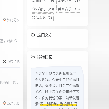
点滴记忆 (19)
源码分享 (39)
代码笔记 (23)
美图音乐 (18)
精品资源 (3)
源码分享
热门文章
惠，2核2G
w
舔狗日记
点滴记忆
今天早上我告诉你我想你了，
你没理我。今天中午我给你打
立IP地址，送免
电话，你不接，打第二个你就
关机。晚上我在你公司楼下等
你，你对我说的第一句话就是
点滴记忆
滚“
滚，别烦我，别浪费时间