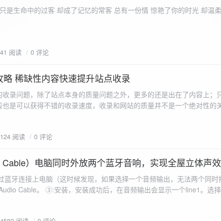
ename,ZipArchive::CREATE); //打开压缩包 //遍历文件 foreach($fileList as
只是生命中的过客 却成了记忆的常客 总有一份情 惊艳了你的时光 却温
<?php /** * @param $path 文件夹路径 * @param $zip zip 对象 */
 //打开当前文件夹由$path指定。 while
 { if ($filename != "." && $filename != "..") { //文件夹文件名字
941 阅读
0 评论
lename)) { // 如果读取的某个对象是文件夹，则递
攻略 稀缺性内容快速提升站点收录
p_filename, ZIPARCHIVE::CREATE); // 打开压缩包,没有则创建 //调
的收录问题，除了站点本身的质量问题之外，更多的还是出在了内容上；
p("img",$zip);
般也是可以获得不错的收录速度，收录和网站的质量并不是一个绝对性的
容又不得要领，自然收录上就会有比较大的问题。
1124 阅读
0 评论
 Audio Cable）电脑同时外放两个蓝牙音响，实现全屋立体声
过蓝牙连接上电脑（这时候发现，如果选择一个音频输出，无法两个同时播
l Audio Cable。 ③:安装，安装成功后，在音频输出会显示一个line1。选择它 ④:找
iorepeater.exe 两次 （双开） wave in 都选择 line1 wave out
54582 阅读
0 评论