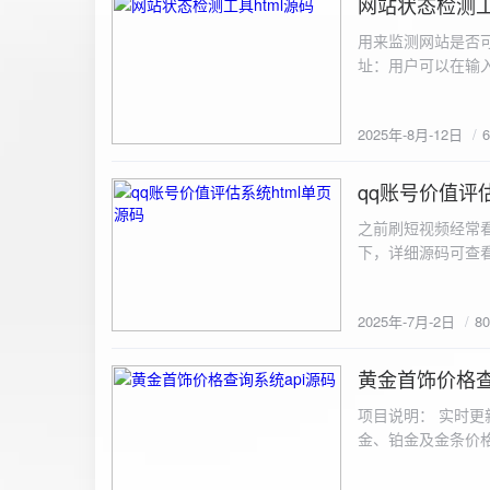
网站状态检测工
2025-8-12
用来监测网站是否可
址：用户可以在输入
证。验证通过后，网
板的网址列表中，每
2025年-8月-12日
同时也会从筛选下拉
择具体的网址进行筛
测功能： 设置监测
qq账号价值评估
2025-7-2
停止监测：点击 “
之前刷短视频经常
隔时间循环检测。点
行最多 3 次重试
行检测后，会记录
储在 logs 数
2025年-7月-2日
8
会显示所有或筛选
底部以显示最新信
黄金首饰价格查
2025-6-29
项目说明： 实时更
金、铂金及金条价
金品种实时交易数