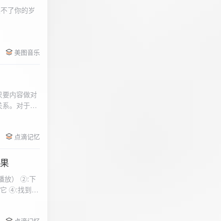
柔不了你的岁
 function
美图音乐
用函数，添加文件到
只要内容做对
关系。对于质
点滴记忆
效果
放） ②:下
到安
 分别选择两个蓝牙
点滴记忆