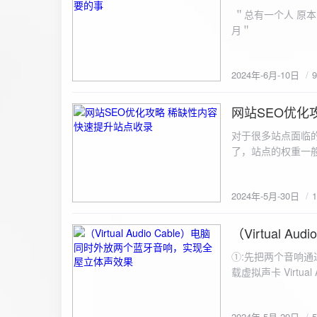
ZipArchive(); $zip->open($fil
＂总有一个人 原本
$file){ $zip->addFile($file,basename($file)); //向压缩包中添加文件 } $zip->close(); //关闭压缩包 打包某
月＂
个文件夹（包含子文件夹）: 
addFileToZip($path, $zip) { $handler = opendir($path);
(($filename = readdir($handler)) !== false)
2024年-6月-10日
为'.'和‘..’，不要对他们进行操作 if (is_dir($path . "/" . $fi
归 addFileToZip($path . "/" . $filename, $zip); } else { //将文件加入zip对象 $zip->addFile($path . "/" .
网站SEO优化
$filename); } } } } $zip = new ZipArchive(); $zip_filename = "down/files.zip"; // 压缩包存放路径与名称
2024-5-30
$zip->open($zi
对于很多站点面临
压缩包中 addFileToZi
了，站点的权重一
量一般的站点，内
2024年-5月-30日
（Virtual
2024-5-29
①:先把两个音响通
载虚拟声卡 Virtua
装目录下，双击打开 aud
音响 ⑤:点击 start 就可以听效果了。 最好是选择蓝牙延迟较低的、或者同款的蓝牙音箱。 原理大概是使
2024年-5月-29日