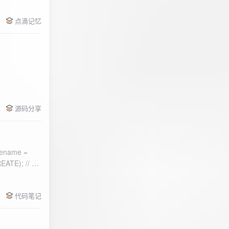
点滴记忆
源码分享
ename =
) 的第二个参
代码笔记