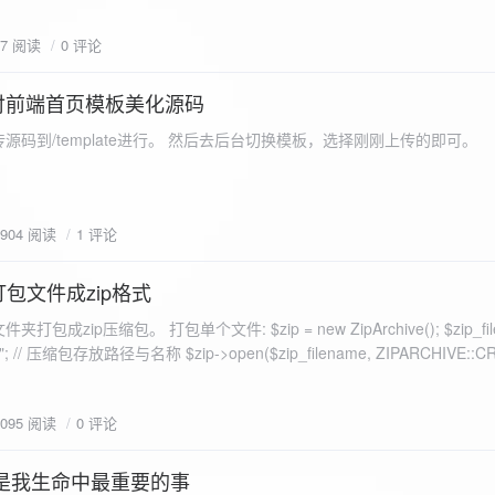
eo不适合，如果说有人能承诺让你一个全新的网站，或者本来没...
77 阅读
0 评论
付前端首页模板美化源码
源码到/template进行。 然后去后台切换模板，选择刚刚上传的即可。
1904 阅读
1 评论
打包文件成zip格式
包成zip压缩包。 打包单个文件: $zip = new ZipArchive(); $zip_fil
 $zip->open($zip_filename, ZIPARCHIVE::CREATE); // 打
go.png
为 logon2.png」,如果需要的压缩后的文件跟原文件名一样 addFile(
1095 阅读
0 评论
e("img/logon2.png),也就是原文件所在的路径 $zip-
logon2.png")); $res = $zip->close(); 打包多个文件: <?php $fileList
是我生命中最重要的事