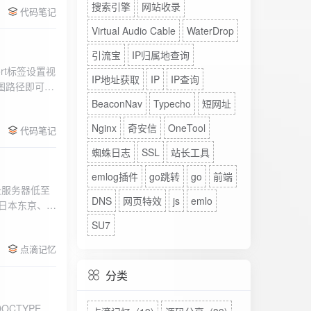
搜索引擎
网站收录
代码笔记
Virtual Audio Cable
WaterDrop
引流宝
IP归属地查询
rt标签设置视
IP地址获取
IP
IP查询
图路径即可。
BeaconNav
Typecho
短网址
Nginx
奇安信
OneTool
代码笔记
蜘蛛日志
SSL
站长工具
emlog插件
go跳转
go
前端
DNS
网页特效
js
emlo
、日本东京、美
、高防等多种
SU7
点滴记忆
分类