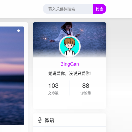
搜索
BingGan
她说爱你，没说只爱你!
103
88
文章数
评论量
微语