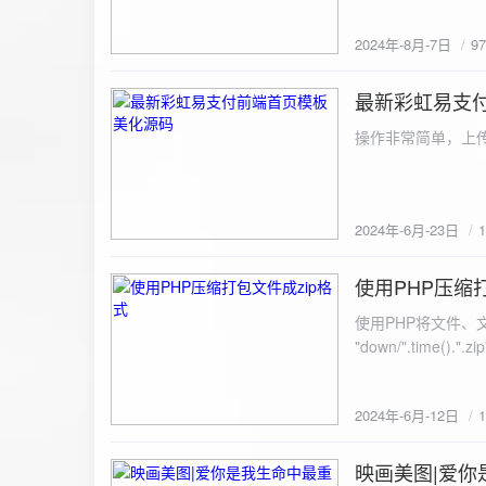
建议是做sem，s
2024年-8月-7日
9
最新彩虹易支
2024-6-23
操作非常简单，上传
2024年-6月-23日
使用PHP压缩
2024-6-12
使用PHP将文件、文件夹打
"down/".time().".zip"; // 压缩包存放路径与名称
开压缩包,没有则创建 // 参数1是要压缩的文件,参数2为压缩后,在压缩包中的文件名「这里我们把 lo
文件压缩,压缩后的文件
2024年-6月-12日
数可以改为 basenam
>addFile("img/logo.png",basename("
= array( "img/1.jpg", "img/2.jpg", ); $filename = "down/img.zip"; // 压缩包存放路径与名称 $zip = new
映画美图|爱你
2024-6-10