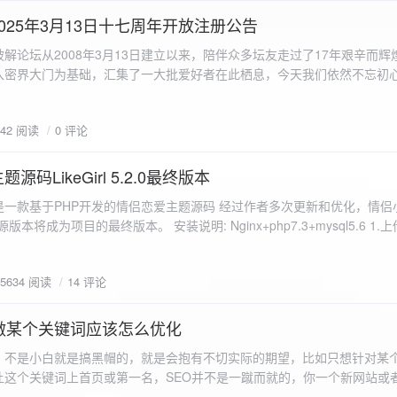
a.data.url}" target="_blank">${data.data.url}</a></p> <p>图片文件名:
025年3月13日十七周年开放注册公告
"uploaded-image" /> `; }
 吾爱破解论坛从2008年3月13日建立以来，陪伴众多坛友走过了17年艰辛而
入密界大门为基础，汇集了一大批爱好者在此栖息，今天我们依然不忘初
/p>`; } }; xhr.onerror = function() { resultDiv.innerHTML =
带领爱好者们走入密界的圣殿。 开放注册时间 为了避免由开放注册带来
'<p class="error">请求发生错误。</p>'; }; xhr.send(formData); }); </script> </body> </htm
册用户的管理。对于发现有马甲或者新注册用户从事违规行为的情况，我
842 阅读
0 评论
在您注册前，请认真阅读注册须知以及社区的总版规，以便更好地适应和
如下： 2025年3月13日 12：00-- 14：00 和 20：00 -- 22：00 
码LikeGirl 5.2.0最终版本
Girl是一款基于PHP开发的情侣恋爱主题源码 经过作者多次更新和优化，情
开源版本将成为项目的最终版本。 安装说明: Nginx+php7.3+mysql5.6 1
打开根目录下的admin文件夹 3.接着找到Config_DB.php文件 打开
息 4.请认真填写安全码 尽量设置的复杂难以猜测/ 修改密码等敏感信息
5634 阅读
14 评论
5.把压缩包中的sql上传到数据库即可，默认账号密码都是admin
做某个关键词应该怎么优化
，不是小白就是搞黑帽的，就是会抱有不切实际的期望，比如只想针对某
让这个关键词上首页或第一名，SEO并不是一蹴而就的，你一个新网站或
定的关键词上首页那是痴心妄想，seo是一项系统化工程 想针对某个词