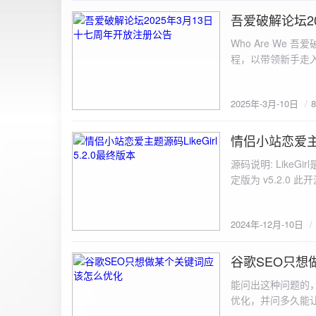
图片链接: <a href="${dat
吾爱破解论坛2
2025-3-10
${data.data.imgFile}</p> <img src="${data.data.url}" alt="上传的图片" class=
Who Are We
else { resultDiv.innerHTML = `<p class="error">${data.error}</p>`; } } else { resultDiv.innerHTML = `<p
程，以带领新手走
class="error">请求失败：${xhr.statusText}<
承上启下的作用，
我们将加强对新注
2025年-3月-10日
严格的处理措施。
区，具体限时开放注册时间
www.52pojie.cn
情侣小站恋爱主题源
2024-12-10
源码说明: Like
定版为 v5.2.0 此
至网站目录并解压 2.
为你的数据库相关信
2024年-12月-10日
谷歌SEO只想
2024-8-7
能问出这种问题的
优化，并问多久能
的网站想针对某个特