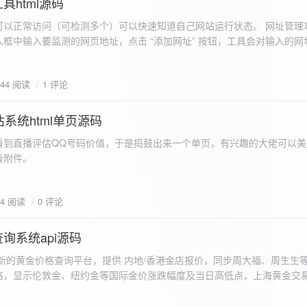
具html源码
以正常访问（可检测多个）可以快速知道自己网站运行状态。 网址管理功
框中输入要监测的网页地址，点击 “添加网址” 按钮，工具会对输入的网
址会被添加到左侧面板的列表中，并且列表项后有 “删除” 按钮。删除网
个网址后面都有一个 “删除” 按钮，点击该按钮可以将对应的网址从监测
644 阅读
1 评论
框中移除该网址选项。筛选网址：右侧面板有一个 “筛选网址” 的下拉框
选，只显示该网址的监测日志，也可以选择 “全部” 来显示所有网址的监
间隔：用户可以在输入框中设置监测间隔时间（单位为秒），默认值为 60 
系统html单页源码
开始监测” 按钮，工具会立即对所有已添加的网址进行一次检测，之后按照
看到直播评估QQ号码价值，于是捣鼓出来一个单页，有兴趣的大佬可以美
击 “停止监测” 按钮可停止监测。重试机制：在进行网址检测时，如果请
下，详细源码可查看附件。
，若重试后仍失败，则记录错误日志。日志记录与显示功能。 日志记录： 
网址的状态（正常或异常）、响应时间、时间戳以及错误信息（若有）。
组中，当日志数量超过 1000 条时，会移除最早的日志记录。日志显示：右侧
04 阅读
0 评论
后的监测日志，正常状态的日志为黑色，异常状态的日志为红色。日志会
息。
询系统api源码
新的黄金价格查询平台，提供 内地/香港金店报价，同步周大福、周生生
格，显示伦敦金、纽约金等国际金价涨跌幅度及当日高低点，上海黄金交
据，通过动态图表直观展示黄金价格趋势变化，所有数据均从第三方API
持移动端自适应显示。 index.html部分 !DOCTYPE html...