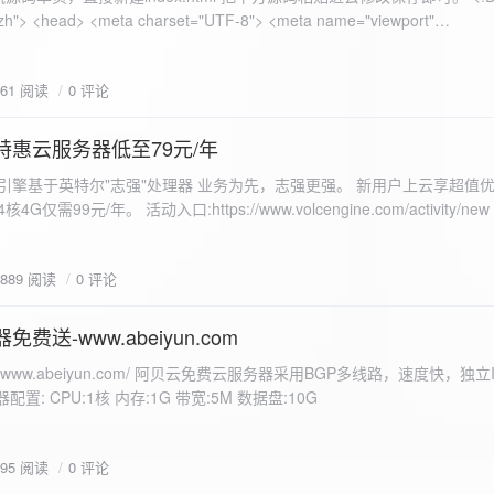
 错误
861 阅读
0 评论
nd-color: #e9f7e8; }
特惠云服务器低至79元/年
<form id="uploadForm">
 火山引擎基于英特尔"志强"处理器 业务为先，志强更强。 新用户上云享超值优
eInput" name="file" accept="image/*" required /> <button type="submit">上传文
仅需99元/年。 活动入口:https://www.volcengine.com/activity/ne
rogressFill">0%</div> </div> </div> <script> const form =
t resultDiv = document.getElementById('result'); const
3889 阅读
0 评论
tor('.progress-fill'); form.addEventListener('submit', (e) => {
if
费送-www.abeiyun.com
s://www.abeiyun.com/ 阿贝云免费云服务器采用BGP多线路，速度快，独
进度事件 xhr.upload.onprogress = function(event) { if
置: CPU:1核 内存:1G 带宽:5M 数据盘:10G
loaded / event.total) * 100;
ercentComplete + '%'; progressBar.innerHTML =
function() { if (xhr.status === 200) { const data =
795 阅读
0 评论
esultDiv.innerHTML = ` <p>上传成功！</p> <p>