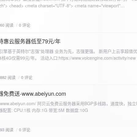
 错误
860 阅读
0 评论
nd-color: #e9f7e8; }
特惠云服务器低至79元/年
<form id="uploadForm">
 火山引擎基于英特尔"志强"处理器 业务为先，志强更强。 新用户上云享超值优
eInput" name="file" accept="image/*" required /> <button type="submit">上传文
仅需99元/年。 活动入口:https://www.volcengine.com/activity/ne
rogressFill">0%</div> </div> </div> <script> const form =
t resultDiv = document.getElementById('result'); const
3882 阅读
0 评论
tor('.progress-fill'); form.addEventListener('submit', (e) => {
if
费送-www.abeiyun.com
s://www.abeiyun.com/ 阿贝云免费云服务器采用BGP多线路，速度快，独
进度事件 xhr.upload.onprogress = function(event) { if
置: CPU:1核 内存:1G 带宽:5M 数据盘:10G
loaded / event.total) * 100;
ercentComplete + '%'; progressBar.innerHTML =
function() { if (xhr.status === 200) { const data =
793 阅读
0 评论
esultDiv.innerHTML = ` <p>上传成功！</p> <p>