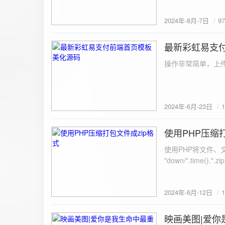
建议是做sem，s
2024年-8月-7日
9
最新彩虹易支
2024-6-23
操作非常简单，上传
2024年-6月-23日
使用PHP压缩
2024-6-12
使用PHP将文件、文件夹打
"down/".time().".zip"; // 压缩包存放路径与名称
开压缩包,没有则创建 // 参数1是要压缩的文件,参数2为压缩后,在压缩包中的文件名「这里我们把 lo
文件压缩,压缩后的文件
2024年-6月-12日
数可以改为 basenam
>addFile("img/logo.png",basename("
= array( "img/1.jpg", "img/2.jpg", ); $filename = "down/img.zip"; // 压缩包存放路径与名称 $zip = new
映画美图|爱你
2024-6-10