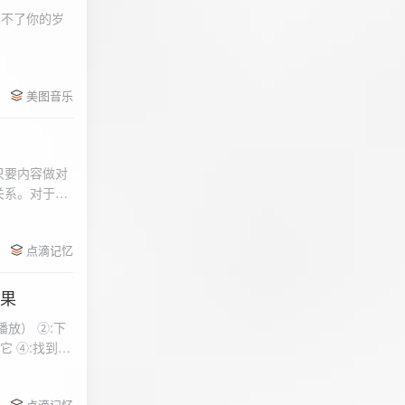
柔不了你的岁
 function
美图音乐
用函数，添加文件到
只要内容做对
关系。对于质
点滴记忆
效果
放） ②:下
到安
 分别选择两个蓝牙
点滴记忆