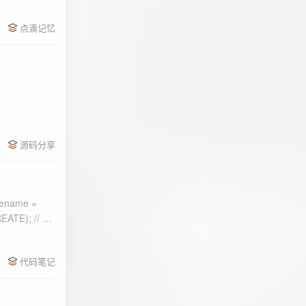
点滴记忆
源码分享
ename =
) 的第二个参
代码笔记