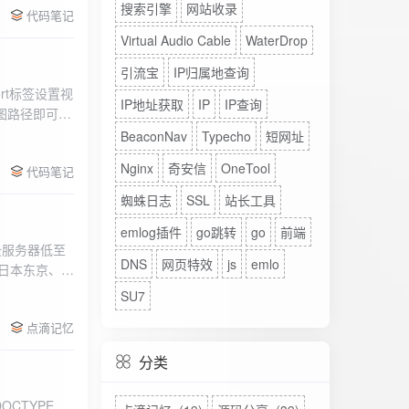
搜索引擎
网站收录
代码笔记
Virtual Audio Cable
WaterDrop
引流宝
IP归属地查询
rt标签设置视
IP地址获取
IP
IP查询
图路径即可。
BeaconNav
Typecho
短网址
Nginx
奇安信
OneTool
代码笔记
蜘蛛日志
SSL
站长工具
emlog插件
go跳转
go
前端
DNS
网页特效
js
emlo
、日本东京、美
、高防等多种
SU7
点滴记忆
分类