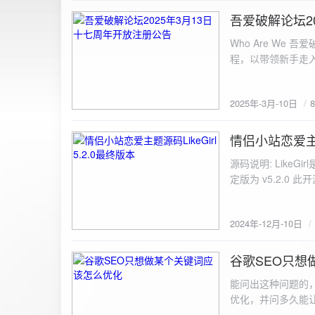
图片链接: <a href="${dat
吾爱破解论坛2
2025-3-10
${data.data.imgFile}</p> <img src="${data.data.url}" alt="上传的图片" class=
Who Are We
else { resultDiv.innerHTML = `<p class="error">${data.error}</p>`; } } else { resultDiv.innerHTML = `<p
程，以带领新手走
class="error">请求失败：${xhr.statusText}<
承上启下的作用，
我们将加强对新注
2025年-3月-10日
严格的处理措施。
区，具体限时开放注册时间
www.52pojie.cn
情侣小站恋爱主题源
2024-12-10
源码说明: Like
定版为 v5.2.0 此
至网站目录并解压 2.
为你的数据库相关信
2024年-12月-10日
谷歌SEO只想
2024-8-7
能问出这种问题的
优化，并问多久能
的网站想针对某个特