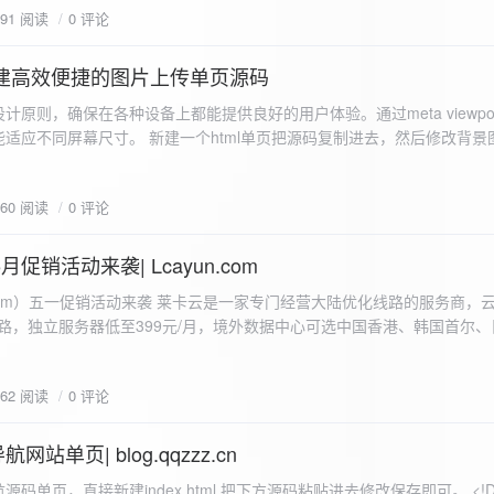
591 阅读
0 评论
I构建高效便捷的图片上传单页源码
计原则，确保在各种设备上都能提供良好的用户体验。通过meta viewpo
适应不同屏幕尺寸。 新建一个html单页把源码复制进去，然后修改背景
"> <head> <meta charset="UTF-8"> <meta name="viewport"
-scale=1.0"> <title>360图床文件上传 - 双虹云博客</title> <style> /*
660 阅读
0 评论
-size: cover; /* 保证背景图片覆盖整个视窗 */ color:
月促销活动来袭| Lcayun.com
 莱卡云是一家专门经营大陆优化线路的服务商，云服务器低至
线路，独立服务器低至399元/月，境外数据中心可选中国香港、韩国首尔
0, 0, 0, 0.1);
据中心可选枣庄、宁波、扬州、绍兴、镇江、成都等，有单线、多线BGP
务器、SSL、CDN、域名注册、域名备案等服务可供选择。 官网链接:
662 阅读
0 评论
.com/actcloud.html
站单页| blog.qqzzz.cn
ll 0.3s ease; position: relative; z-index: 2; } .main-box:hover { transform: translateY(-2px); box-shadow: 0 6px 25px rgba(0, 0, 0, 0.2); } /* 头部样式 */ .header { text-align: center; margin-bottom: 20px; padding-bottom: 15px; border-bottom: 1px solid rgba(255, 255, 255, 0.2); } .header h1 { font-size: 32px; background: linear-gradient(120deg, #2b5876 0%, #4e4376 100%); -webkit-background-clip: text; -webkit-text-fill-color: transparent; margin-bottom: 15px; } /* 提示框样式 */ .notice { background: transparent; padding: 0 25px; border-radius: 12px; margin-bottom: 15px; white-space: nowrap; overflow: hidden; text-overflow: ellipsis; } .notice p { color: #4facfe; font-size: 16px; line-height: 1; font-weight: bold; letter-spacing: 0.5px; margin: 0; } /* 流量卡领取样式 */ .flow-card, .flow-card-top { background: linear-gradient(120deg, #4facfe 0%, #00f2fe 100%); box-shadow: 0 3px 15px rgba(0, 0, 0, 0.1); border-radius: 12px; padding: 10px 15px; margin-bottom: 10px; text-align: center; position: relative; overflow: hidden; display: flex; justify-content: space-between; align-items: center; } .flow-card::before, .flow-card-top::before { content: ''; position: absolute; top: -10px; right: -10px; width: 80px; height: 80px; background: rgba(255, 255, 255, 0.1); border-radius: 50%; } .flow-card .text-content, .flow-card-top h3 { flex: 1; text-align: left; color: #ffffff; font-size: 16px; margin: 0; } .flow-card h2 { color: #ffffff; font-size: 18px; margin-bottom: 4px; font-weight: 600; } .flow-card p { color: rgba(255, 255, 255, 0.9); font-size: 14px; margin-bottom: 0; } .flow-card a, .flow-card-top a { display: inline-block; background: #ffffff; color: #2b5876; padding: 8px 0; border-radius: 50px; font-size: 15px; cursor: pointer; transition: all 0.3s ease; font-weight: 600; text-decoration: none; box-shadow: 0 4px 10px rgba(0, 0, 0, 0.1); margin: 0 5px; white-space: nowrap; width: 110px; text-align: center; } /* 所有按钮统一样式 */ .flow-card .buttons a, .flow-card-top .buttons a { background: #ffffff; color: #2b5876; } .flow-card .buttons a:hover, .flow-card-top .buttons a:hover { background: #f8f9fa; transform: translateY(-2px); box-shadow: 0 6px 15px rgba(0, 0, 0, 0.2); } .flow-card .buttons, .flow-card-top .buttons { display: flex; align-items: center; justify-content: flex-end; flex-wrap: nowrap; } .flow-card a:hover, .flow-card-top a:hover { transform: translateY(-2px); box-shadow: 0 6px 15px rgba(0, 0, 0, 0.2); background: #f8f9fa; } .flow-card-top { margin-bottom: 10px; } /* 导航网格样式 */ .nav-grid { display: grid; grid-template-columns: repeat(2, 1fr); gap: 25px; width: 100%; margin: 0 auto; padding: 0; } /* 导航项样式 */ .nav-item { background: hsl(230, 10%, 33%); border-radius: 12px; padding: 12px; text-align: center; box-shadow: none; transition: all 0.3s ease; min-height: 75px; position: relative; } .nav-item:hover { transform: none; background: hsl(230, 10%, 38%); } .nav-item a { text-decoration: none; color: inherit; display: block; text-align: center; } .nav-item h3 { color: #ffffff; font-size: 17px; margin-bottom: 8px; } .nav-item p { color: rgba(255, 255, 255, 0.9); font-size: 16px; margin-bottom: 4px; } .nav-item .status { position: absolute; bottom: -20px; left: 0; right: 0; color: #ff6b6b; font-size: 12px; text-align: center; font-weight: 500; } /* 底部导航样式 */ .float-nav { display: none; } @media (max-width: 768px) { body { padding-bottom: 20px; } .container { padding: 10px; } .main-box { padding: 15px; margin: 5px; } .header { margin-bottom: 15px; padding-bottom: 10px; } .nav-grid { gap: 15px; } .flow-card, .flow-card-top { padding: 12px; margin-bottom: 10px; flex-direction: column; } .flow-card .text-content, .flow-card-top h3 { text-align: center; margin-bottom: 12px; font-size: 16px; } .flow-card h2 { font-size: 16px; margin-bottom: 5px; text-align: center; } .flow-card p { font-size: 13px; text-align: center; padding: 0 5px; } .flow-card a, .flow-card-top a, .flow-card .buttons a, .flow-card-top .buttons a { padding: 7px 0; font-size: 14px; margin: 0 4px; width: 95px; text-align: center; background: #ffffff; color: #2b5876; } .flow-card .buttons, .flow-card-top .buttons { justify-content: center; width: 100%; margin-top: 5px; } .nav-item { padding: 12px; min-height: 70px; width: 100%; } .header h1 { font-size: 24px; } .notice p { font-size: 14px; } .copyright { padding: 10px 0; font-size: 12px; } } /* 版权信息样式 */ .copyright { text-align: center; padding: 15px 0; color: #6c757d; font-size: 13px; letter-spacing: 0.5px; width: 100%; max-width: 1200px; margin: 0 auto; } /* 弹窗样式 */ .modal-overlay { position: fixed; top: 0; left: 0; right: 0; bottom: 0; background: rgba(0, 0, 0, 0.4); display: flex; justify-content: center; align-items: center; z-index: 10000; } .modal { background: white; border: 1px solid #e9ecef; padding: 25px; border-radius: 15px; width: 90%; max-width: 3