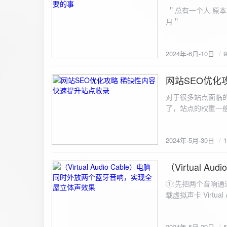
ZipArchive(); $zip->open($fil
＂总有一个人 原本
$file){ $zip->addFile($file,basename($file)); //向压缩包中添加文件 } $zip->close(); //关闭压缩包 打包某
月＂
个文件夹（包含子文件夹）: 
addFileToZip($path, $zip) { $handler = opendir($path);
(($filename = readdir($handler)) !== false)
2024年-6月-10日
为'.'和‘..’，不要对他们进行操作 if (is_dir($path . "/" . $fi
归 addFileToZip($path . "/" . $filename, $zip); } else { //将文件加入zip对象 $zip->addFile($path . "/" .
网站SEO优化
$filename); } } } } $zip = new ZipArchive(); $zip_filename = "down/files.zip"; // 压缩包存放路径与名称
2024-5-30
$zip->open($zi
对于很多站点面临
压缩包中 addFileToZi
了，站点的权重一
量一般的站点，内
2024年-5月-30日
（Virtual
2024-5-29
①:先把两个音响通
载虚拟声卡 Virtua
装目录下，双击打开 aud
音响 ⑤:点击 start 就可以听效果了。 最好是选择蓝牙延迟较低的、或者同款的蓝牙音箱。 原理大概是使
2024年-5月-29日