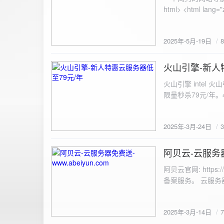
100%; height: 30px; background-color: #ddd; border-radius: 4px; margin-top: 20px; overflow: hidden; }
.progress-fill { height: 100%; background-color: #4caf50; width: 0; line-height: 30px; text-align: center;
color: white; } /* 上传结果区域样式 */ .result { margin-top: 20px; padding: 10px; border: 1px solid #ccc;
border-radius: 4px; background-color: #f9f9f9; font-size: 16px; color: #333; min-height: 40px; } /*
2025年-5月-19日
或成功的提示信息样式 */ .result.success { border-color: #28a745; backgrou
.result.error { border-color: #dc3545; background-color: #f8d7da; } /* 显示图片的样式 */ .uploaded-
火山引擎-新人
image { margin-top: 20px; max-width: 100%; height: auto; border-radius: 4px; border: 1px solid #ddd; }
2025-3-24
</style> </head> <body> <div class="container"> <h2>图片上传-双虹云</h2> 
火山引擎 intel
<input type="file" id="fil
限量秒杀79元/年。4核4G
件</button> </form> <div id="result" class="result"></div> <!-- 进度条 --> <div class="progress-bar">
<div class="progress-fill" id="p
document.getElementById('uploadForm'); cons
2025年-3月-24日
progressBar = document.querySelec
e.preventDefault(); const fileInput = document.getElementById('fileInput'); const file = fileInput.files[0]; 
阿贝云-云服务器免
2025-3-14
(!file) { resultDiv.innerHTML = '<p class="error">请先选择文件！</p>'; return; } const formData = new
FormData(); formData.append('file', file); const xhr = new XMLHttpRequest(); xhr.open('POST',
阿贝云官网: http
'https://api.xinyew.cn/api/360tc', true); // 监听上传
备案服务。 云服务器配
(event.lengthComputable) { const percentComplete = (event.
progressBar.style.width = p
Math.round(percentComplete) + '%'; } }; xhr.onload = 
2025年-3月-14日
JSON.parse(xhr.responseText); if (data.errno === 0) { r