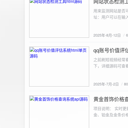
网站状态检测工
2025-8-12
用来监测网站是否可
址：用户可以在输入
证。验证通过后，网
板的网址列表中，每
2025年-8月-12日
同时也会从筛选下拉
择具体的网址进行筛
测功能： 设置监测
qq账号价值评估
2025-7-2
停止监测：点击 “
之前刷短视频经常
隔时间循环检测。点
行最多 3 次重试
行检测后，会记录
储在 logs 数
2025年-7月-2日
8
会显示所有或筛选
底部以显示最新信
黄金首饰价格查
2025-6-29
项目说明： 实时更
金、铂金及金条价
金品种实时交易数