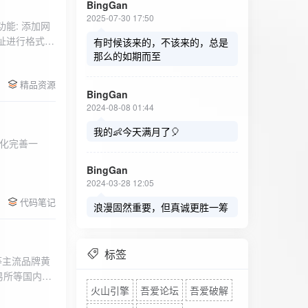
BingGan
2025-07-30 17:50
能: 添加网
址进行格式验
有时候该来的，不该来的，总是
址：在左侧面
那么的如期而至
列表中移除，
精品资源
，用户可以选
BingGan
测日志。 检
2024-08-08 01:44
秒。开始 /
设置的监测间
我的👶今天满月了🎈
化完善一
求失败，会进
每次对网址进
BingGan
日志记录会存
2024-03-28 12:05
面板的日志容器
代码笔记
自动滚动到最
浪漫固然重要，但真诚更胜一筹
标签
等主流品牌黄
易所等国内黄
火山引擎
吾爱论坛
吾爱破解
实时获取，支