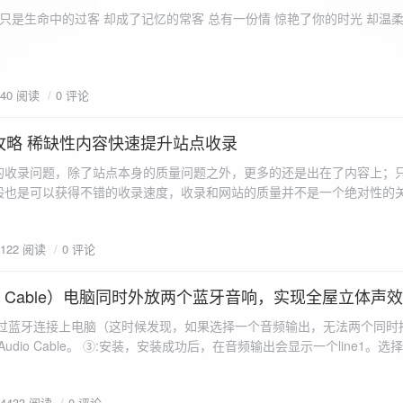
ename,ZipArchive::CREATE); //打开压缩包 //遍历文件 foreach($fileList as
只是生命中的过客 却成了记忆的常客 总有一份情 惊艳了你的时光 却温
<?php /** * @param $path 文件夹路径 * @param $zip zip 对象 */
 //打开当前文件夹由$path指定。 while
 { if ($filename != "." && $filename != "..") { //文件夹文件名字
940 阅读
0 评论
lename)) { // 如果读取的某个对象是文件夹，则递
攻略 稀缺性内容快速提升站点收录
p_filename, ZIPARCHIVE::CREATE); // 打开压缩包,没有则创建 //调
的收录问题，除了站点本身的质量问题之外，更多的还是出在了内容上；
p("img",$zip);
般也是可以获得不错的收录速度，收录和网站的质量并不是一个绝对性的
容又不得要领，自然收录上就会有比较大的问题。
1122 阅读
0 评论
 Audio Cable）电脑同时外放两个蓝牙音响，实现全屋立体声
过蓝牙连接上电脑（这时候发现，如果选择一个音频输出，无法两个同时播
l Audio Cable。 ③:安装，安装成功后，在音频输出会显示一个line1。选择它 ④:找
iorepeater.exe 两次 （双开） wave in 都选择 line1 wave out
54433 阅读
0 评论