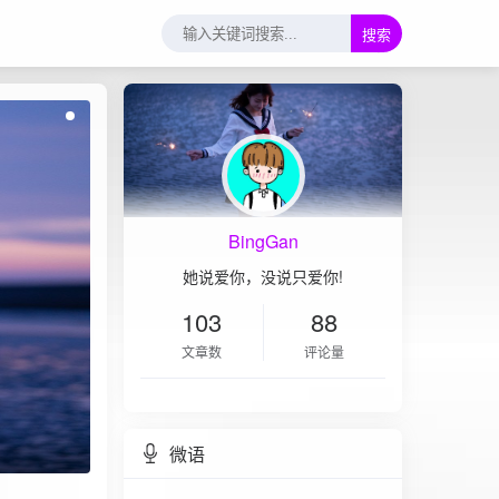
搜索
BingGan
她说爱你，没说只爱你!
103
88
文章数
评论量
微语