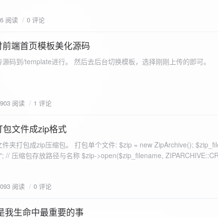
eo不适合，如果说有人能承诺让你一个全新的网站，或者本来没...
76 阅读
0 评论
付前端首页模板美化源码
源码到/template进行。 然后去后台切换模板，选择刚刚上传的即可。
1903 阅读
1 评论
打包文件成zip格式
包成zip压缩包。 打包单个文件: $zip = new ZipArchive(); $zip_fil
 $zip->open($zip_filename, ZIPARCHIVE::CREATE); // 打
go.png
为 logon2.png」,如果需要的压缩后的文件跟原文件名一样 addFile(
1093 阅读
0 评论
e("img/logon2.png),也就是原文件所在的路径 $zip-
logon2.png")); $res = $zip->close(); 打包多个文件: <?php $fileList
是我生命中最重要的事