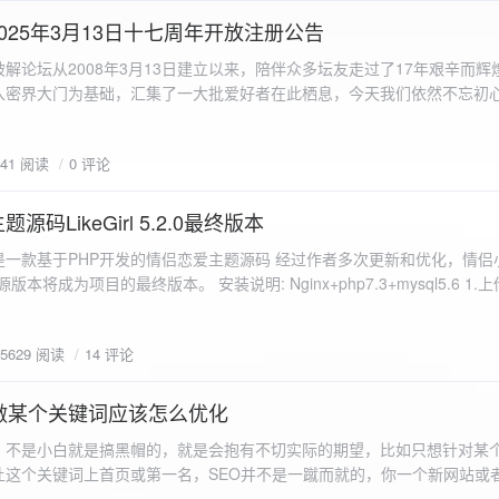
a.data.url}" target="_blank">${data.data.url}</a></p> <p>图片文件名:
025年3月13日十七周年开放注册公告
"uploaded-image" /> `; }
 吾爱破解论坛从2008年3月13日建立以来，陪伴众多坛友走过了17年艰辛而
入密界大门为基础，汇集了一大批爱好者在此栖息，今天我们依然不忘初
/p>`; } }; xhr.onerror = function() { resultDiv.innerHTML =
带领爱好者们走入密界的圣殿。 开放注册时间 为了避免由开放注册带来
'<p class="error">请求发生错误。</p>'; }; xhr.send(formData); }); </script> </body> </htm
册用户的管理。对于发现有马甲或者新注册用户从事违规行为的情况，我
841 阅读
0 评论
在您注册前，请认真阅读注册须知以及社区的总版规，以便更好地适应和
如下： 2025年3月13日 12：00-- 14：00 和 20：00 -- 22：00 
码LikeGirl 5.2.0最终版本
Girl是一款基于PHP开发的情侣恋爱主题源码 经过作者多次更新和优化，情
开源版本将成为项目的最终版本。 安装说明: Nginx+php7.3+mysql5.6 1
打开根目录下的admin文件夹 3.接着找到Config_DB.php文件 打开
息 4.请认真填写安全码 尽量设置的复杂难以猜测/ 修改密码等敏感信息
5629 阅读
14 评论
5.把压缩包中的sql上传到数据库即可，默认账号密码都是admin
做某个关键词应该怎么优化
，不是小白就是搞黑帽的，就是会抱有不切实际的期望，比如只想针对某
让这个关键词上首页或第一名，SEO并不是一蹴而就的，你一个新网站或
定的关键词上首页那是痴心妄想，seo是一项系统化工程 想针对某个词