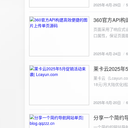
2025年-6月-29日
360官方AP
2025-6-24
页面采用了响应式设
口属性，保证页面能
<!DOCTYPE html> <html lang="zh-CN
content="width=device-width, initial
2025年-6月-24日
重置默认样式 */ * { margin: 0; padding: 0; box-sizing: border-box; } /* 设置页面的字体和添加背景图片 */
body { font-family: Arial, sans-serif; background: url('static/images/background.png') no-repeat center
center fixed; /* 使用服务器上的路径 */ background
莱卡云2025年5
2025-5-20
#333; display: flex; justify-content: center; align-items: center; min-height: 100vh; margin: 0; } /* 容器样
莱卡云（Lcayun.com）五一促销活动来袭
式 */ .container { background-color: rgba(255, 255, 255, 0.9); /* 使用半透明白色背景，以便在图片背景
18元/月大陆优化
上更清晰地显示内容 */ padding: 30px; border-radius: 8px; box-shadow: 0 4px 8px rgba(
国洛杉矶，境内数
width: 100%; max-width: 500px; text-align: center; } /* 标题样式 */ h2 { font-size: 24px; margin-bottom:
选择，更含有游戏服
20px; color: #333; } /* 文件输入框样式 */ input[type="file"] { display: block; margin: 0 auto 20px;
2025年-5月-20日
https://www.lcayun
padding: 8px; background-color: #f7f7f7; border: 1px solid #ccc; border-radius: 4px; font-size: 16px;
color: #333; } /* 按钮样式 */ button { background-color: #007BFF; color: #fff; padding: 12px 20px; font-
分享一个简约导航网
size: 16px; border: none; border-radius: 4px; cursor: pointer; transition: background-color 0.3s ease; }
2025-5-19
/* 按钮悬浮效果 */ button:hover { background-color: #0056b3; } /* 进度条样式 */ .progress-bar { width:
一个简约的网站导航源码单页，直接新建index.html 把下方源码粘贴进去修改保存即可。 <!DOCTYPE html> <html lang="zh"> <head> <meta charset="UTF-8"> <meta name="viewport" content="width=device-width, initial-scale=1.0"> <title>导航网站 -blog.qqzzz.cn</title> <meta name="keywords" content="双虹云博客"> <meta name="description" content="双虹云博客。"> <meta name="author" content="导航网站"> <meta name="robots" content="index,follow"> <meta property="og:title" content="导航网站 - "> <meta property="og:description" content="双虹云。"> <meta property="og:type" content="website"> <link rel="icon" href="https://blog.qqzzz.cn/favicon.ico" type="image/x-icon"> <link rel="shortcut icon" href="https://blog.qqzzz.cn/favicon.ico" type="image/x-icon"> <style> /* 基础样式 */ * { margin: 0; padding: 0; box-sizing: border-box; } /* 主体样式 */ body { background: #f0f2f5; font-family: 'Microsoft YaHei', -apple-system, BlinkMacSystemFont, sans-serif; margin: 0; padding: 0; min-height: 100vh; overflow-x: hidden; position: relative; display: flex; flex-direction: column; } /* 容器样式 */ .container { max-width: 1200px; margin: 0 auto; padding: 20px; flex: 1; display: flex; flex-direction: column; align-items: center; width: 100%; } /* 主盒子样式 */ .main-box { background: white; box-shadow: 0 2px 12px rgba(0, 0, 0, 0.08); border-radius: 24px; border: 1px solid #e9ecef; width: 100%; max-width: 1000px; padding: 30px; margin: 0 auto 15px; transition: a