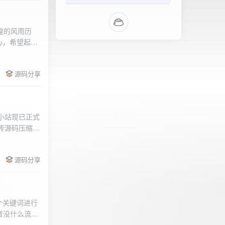
辉煌的风雨历
心，希望起到
的负面影响，
l>
们会采取更加
源码分享
享受我们的社
官方论坛:
侣小站现已正式
.上传源码压缩包
后按注释提示更改
需输入安全码
源码分享
个关键词进行
者没什么流量
做排名，我的