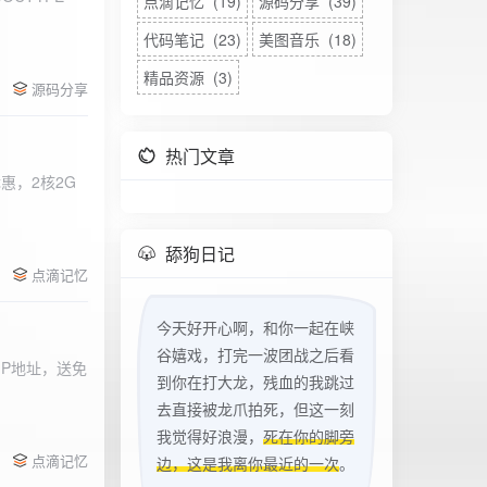
点滴记忆 (19)
源码分享 (39)
代码笔记 (23)
美图音乐 (18)
精品资源 (3)
源码分享
热门文章
惠，2核2G
w
舔狗日记
点滴记忆
今天好开心啊，和你一起在峡
谷嬉戏，打完一波团战之后看
立IP地址，送免
到你在打大龙，残血的我跳过
去直接被龙爪拍死，但这一刻
我觉得好浪漫，
死在你的脚旁
点滴记忆
边，这是我离你最近的一次
。