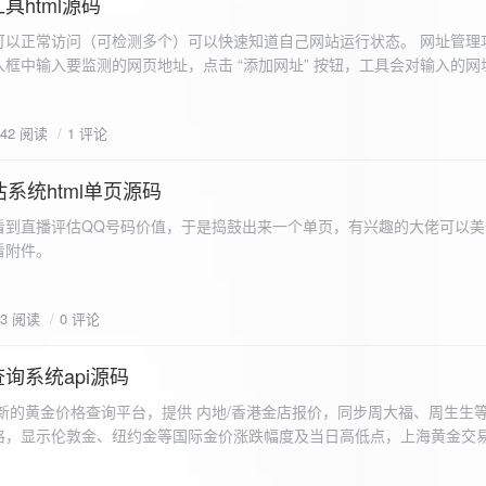
具html源码
以正常访问（可检测多个）可以快速知道自己网站运行状态。 网址管理功
框中输入要监测的网页地址，点击 “添加网址” 按钮，工具会对输入的网
址会被添加到左侧面板的列表中，并且列表项后有 “删除” 按钮。删除网
个网址后面都有一个 “删除” 按钮，点击该按钮可以将对应的网址从监测
642 阅读
1 评论
框中移除该网址选项。筛选网址：右侧面板有一个 “筛选网址” 的下拉框
选，只显示该网址的监测日志，也可以选择 “全部” 来显示所有网址的监
间隔：用户可以在输入框中设置监测间隔时间（单位为秒），默认值为 60 
系统html单页源码
开始监测” 按钮，工具会立即对所有已添加的网址进行一次检测，之后按照
看到直播评估QQ号码价值，于是捣鼓出来一个单页，有兴趣的大佬可以美
击 “停止监测” 按钮可停止监测。重试机制：在进行网址检测时，如果请
下，详细源码可查看附件。
，若重试后仍失败，则记录错误日志。日志记录与显示功能。 日志记录： 
网址的状态（正常或异常）、响应时间、时间戳以及错误信息（若有）。
组中，当日志数量超过 1000 条时，会移除最早的日志记录。日志显示：右侧
03 阅读
0 评论
后的监测日志，正常状态的日志为黑色，异常状态的日志为红色。日志会
息。
询系统api源码
新的黄金价格查询平台，提供 内地/香港金店报价，同步周大福、周生生
格，显示伦敦金、纽约金等国际金价涨跌幅度及当日高低点，上海黄金交
据，通过动态图表直观展示黄金价格趋势变化，所有数据均从第三方API
持移动端自适应显示。 index.html部分 !DOCTYPE html...