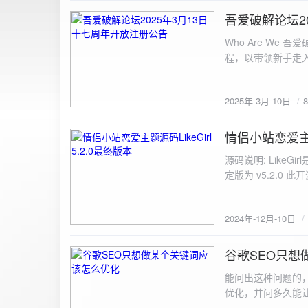
图片链接: <a href="${dat
吾爱破解论坛2
2025-3-10
${data.data.imgFile}</p> <img src="${data.data.url}" alt="上传的图片" class=
Who Are We
else { resultDiv.innerHTML = `<p class="error">${data.error}</p>`; } } else { resultDiv.innerHTML = `<p
程，以带领新手走
class="error">请求失败：${xhr.statusText}<
承上启下的作用，
我们将加强对新注
2025年-3月-10日
严格的处理措施。
区，具体限时开放注册时间
www.52pojie.cn
情侣小站恋爱主题源
2024-12-10
源码说明: Like
定版为 v5.2.0 此
至网站目录并解压 2.
为你的数据库相关信
2024年-12月-10日
谷歌SEO只想
2024-8-7
能问出这种问题的
优化，并问多久能
的网站想针对某个特