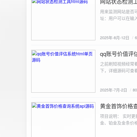
网站状态检测工
2025-8-12
用来监测网站是否可
址：用户可以在输入
证。验证通过后，网
板的网址列表中，每
2025年-8月-12日
同时也会从筛选下拉
择具体的网址进行筛
测功能： 设置监测
qq账号价值评估
2025-7-2
停止监测：点击 “
之前刷短视频经常
隔时间循环检测。点
行最多 3 次重试
行检测后，会记录
储在 logs 数
2025年-7月-2日
8
会显示所有或筛选
底部以显示最新信
黄金首饰价格查
2025-6-29
项目说明： 实时更
金、铂金及金条价
金品种实时交易数