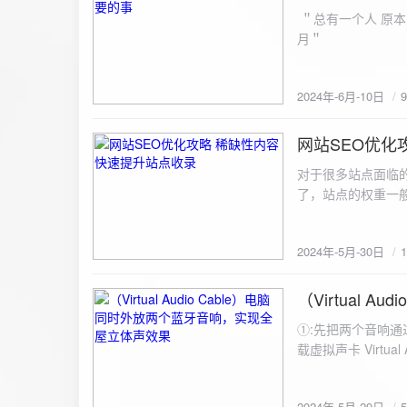
ZipArchive(); $zip->open($fil
＂总有一个人 原本
$file){ $zip->addFile($file,basename($file)); //向压缩包中添加文件 } $zip->close(); //关闭压缩包 打包某
月＂
个文件夹（包含子文件夹）: 
addFileToZip($path, $zip) { $handler = opendir($path);
(($filename = readdir($handler)) !== false)
2024年-6月-10日
为'.'和‘..’，不要对他们进行操作 if (is_dir($path . "/" . $fi
归 addFileToZip($path . "/" . $filename, $zip); } else { //将文件加入zip对象 $zip->addFile($path . "/" .
网站SEO优化
$filename); } } } } $zip = new ZipArchive(); $zip_filename = "down/files.zip"; // 压缩包存放路径与名称
2024-5-30
$zip->open($zi
对于很多站点面临
压缩包中 addFileToZi
了，站点的权重一
量一般的站点，内
2024年-5月-30日
（Virtual
2024-5-29
①:先把两个音响通
载虚拟声卡 Virtua
装目录下，双击打开 aud
音响 ⑤:点击 start 就可以听效果了。 最好是选择蓝牙延迟较低的、或者同款的蓝牙音箱。 原理大概是使
2024年-5月-29日