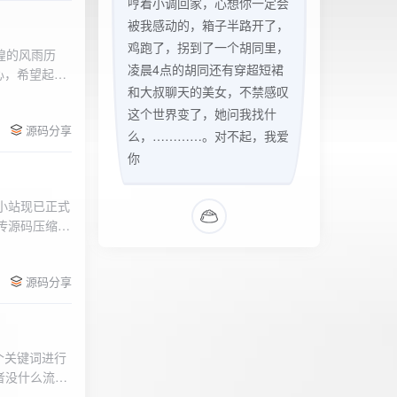
哼着小调回家，心想你一定会
被我感动的，箱子半路开了，
鸡跑了，拐到了一个胡同里，
辉煌的风雨历
凌晨4点的胡同还有穿超短裙
心，希望起到
和大叔聊天的美女，不禁感叹
的负面影响，
l>
们会采取更加
这个世界变了，她问我找什
源码分享
享受我们的社
么，…………。对不起，我爱
官方论坛:
你
侣小站现已正式
.上传源码压缩包
后按注释提示更改
需输入安全码
源码分享
个关键词进行
者没什么流量
做排名，我的