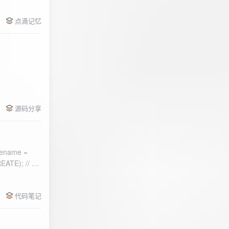
点滴记忆
源码分享
ename =
) 的第二个参
代码笔记