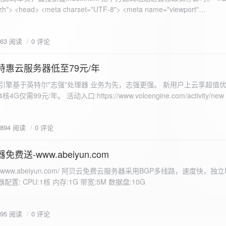
 错误
863 阅读
0 评论
nd-color: #e9f7e8; }
特惠云服务器低至79元/年
<form id="uploadForm">
 火山引擎基于英特尔"志强"处理器 业务为先，志强更强。 新用户上云享超值优
eInput" name="file" accept="image/*" required /> <button type="submit">上传文
仅需99元/年。 活动入口:https://www.volcengine.com/activity/ne
rogressFill">0%</div> </div> </div> <script> const form =
t resultDiv = document.getElementById('result'); const
3894 阅读
0 评论
tor('.progress-fill'); form.addEventListener('submit', (e) => {
if
费送-www.abeiyun.com
s://www.abeiyun.com/ 阿贝云免费云服务器采用BGP多线路，速度快，独
进度事件 xhr.upload.onprogress = function(event) { if
置: CPU:1核 内存:1G 带宽:5M 数据盘:10G
loaded / event.total) * 100;
ercentComplete + '%'; progressBar.innerHTML =
function() { if (xhr.status === 200) { const data =
795 阅读
0 评论
esultDiv.innerHTML = ` <p>上传成功！</p> <p>