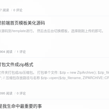
eo不适合，如果说有人能承诺让你一个全新的网站，或者本来没...
77 阅读
0 评论
付前端首页模板美化源码
源码到/template进行。 然后去后台切换模板，选择刚刚上传的即可。
1904 阅读
1 评论
打包文件成zip格式
包成zip压缩包。 打包单个文件: $zip = new ZipArchive(); $zip_fil
 $zip->open($zip_filename, ZIPARCHIVE::CREATE); // 打
go.png
为 logon2.png」,如果需要的压缩后的文件跟原文件名一样 addFile(
1095 阅读
0 评论
e("img/logon2.png),也就是原文件所在的路径 $zip-
logon2.png")); $res = $zip->close(); 打包多个文件: <?php $fileList
是我生命中最重要的事