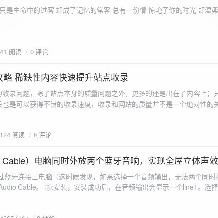
ename,ZipArchive::CREATE); //打开压缩包 //遍历文件 foreach($fileList as
只是生命中的过客 却成了记忆的常客 总有一份情 惊艳了你的时光 却温
<?php /** * @param $path 文件夹路径 * @param $zip zip 对象 */
 //打开当前文件夹由$path指定。 while
 { if ($filename != "." && $filename != "..") { //文件夹文件名字
941 阅读
0 评论
lename)) { // 如果读取的某个对象是文件夹，则递
攻略 稀缺性内容快速提升站点收录
p_filename, ZIPARCHIVE::CREATE); // 打开压缩包,没有则创建 //调
的收录问题，除了站点本身的质量问题之外，更多的还是出在了内容上；
p("img",$zip);
般也是可以获得不错的收录速度，收录和网站的质量并不是一个绝对性的
容又不得要领，自然收录上就会有比较大的问题。
1124 阅读
0 评论
 Audio Cable）电脑同时外放两个蓝牙音响，实现全屋立体声
过蓝牙连接上电脑（这时候发现，如果选择一个音频输出，无法两个同时播
l Audio Cable。 ③:安装，安装成功后，在音频输出会显示一个line1。选择它 ④:找
iorepeater.exe 两次 （双开） wave in 都选择 line1 wave out
54665 阅读
0 评论