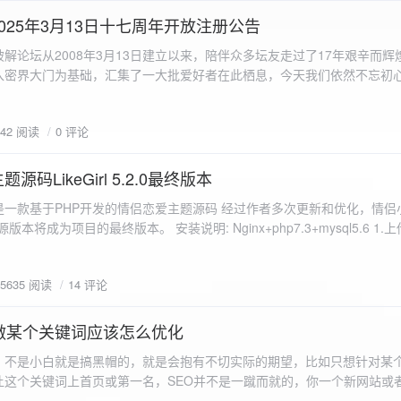
a.data.url}" target="_blank">${data.data.url}</a></p> <p>图片文件名:
025年3月13日十七周年开放注册公告
"uploaded-image" /> `; }
 吾爱破解论坛从2008年3月13日建立以来，陪伴众多坛友走过了17年艰辛而
入密界大门为基础，汇集了一大批爱好者在此栖息，今天我们依然不忘初
/p>`; } }; xhr.onerror = function() { resultDiv.innerHTML =
带领爱好者们走入密界的圣殿。 开放注册时间 为了避免由开放注册带来
'<p class="error">请求发生错误。</p>'; }; xhr.send(formData); }); </script> </body> </htm
册用户的管理。对于发现有马甲或者新注册用户从事违规行为的情况，我
842 阅读
0 评论
在您注册前，请认真阅读注册须知以及社区的总版规，以便更好地适应和
如下： 2025年3月13日 12：00-- 14：00 和 20：00 -- 22：00 
码LikeGirl 5.2.0最终版本
Girl是一款基于PHP开发的情侣恋爱主题源码 经过作者多次更新和优化，情
开源版本将成为项目的最终版本。 安装说明: Nginx+php7.3+mysql5.6 1
打开根目录下的admin文件夹 3.接着找到Config_DB.php文件 打开
息 4.请认真填写安全码 尽量设置的复杂难以猜测/ 修改密码等敏感信息
5635 阅读
14 评论
5.把压缩包中的sql上传到数据库即可，默认账号密码都是admin
做某个关键词应该怎么优化
，不是小白就是搞黑帽的，就是会抱有不切实际的期望，比如只想针对某
让这个关键词上首页或第一名，SEO并不是一蹴而就的，你一个新网站或
定的关键词上首页那是痴心妄想，seo是一项系统化工程 想针对某个词