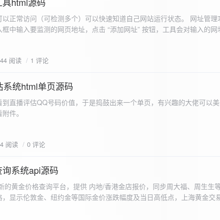
具html源码
以正常访问（可检测多个）可以快速知道自己网站运行状态。 网址管理功
框中输入要监测的网页地址，点击 “添加网址” 按钮，工具会对输入的网
址会被添加到左侧面板的列表中，并且列表项后有 “删除” 按钮。删除网
个网址后面都有一个 “删除” 按钮，点击该按钮可以将对应的网址从监测
644 阅读
1 评论
框中移除该网址选项。筛选网址：右侧面板有一个 “筛选网址” 的下拉框
选，只显示该网址的监测日志，也可以选择 “全部” 来显示所有网址的监
间隔：用户可以在输入框中设置监测间隔时间（单位为秒），默认值为 60 
系统html单页源码
开始监测” 按钮，工具会立即对所有已添加的网址进行一次检测，之后按照
看到直播评估QQ号码价值，于是捣鼓出来一个单页，有兴趣的大佬可以美
击 “停止监测” 按钮可停止监测。重试机制：在进行网址检测时，如果请
下，详细源码可查看附件。
，若重试后仍失败，则记录错误日志。日志记录与显示功能。 日志记录： 
网址的状态（正常或异常）、响应时间、时间戳以及错误信息（若有）。
组中，当日志数量超过 1000 条时，会移除最早的日志记录。日志显示：右侧
04 阅读
0 评论
后的监测日志，正常状态的日志为黑色，异常状态的日志为红色。日志会
息。
询系统api源码
新的黄金价格查询平台，提供 内地/香港金店报价，同步周大福、周生生
格，显示伦敦金、纽约金等国际金价涨跌幅度及当日高低点，上海黄金交
据，通过动态图表直观展示黄金价格趋势变化，所有数据均从第三方API
持移动端自适应显示。 index.html部分 !DOCTYPE html...