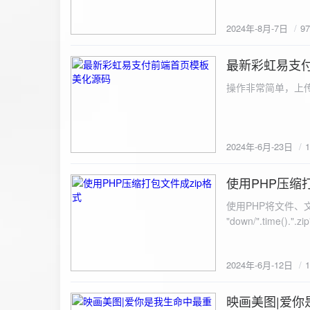
建议是做sem，s
2024年-8月-7日
9
最新彩虹易支
2024-6-23
操作非常简单，上传
2024年-6月-23日
使用PHP压缩
2024-6-12
使用PHP将文件、文件夹打
"down/".time().".zip"; // 压缩包存放路径与名称
开压缩包,没有则创建 // 参数1是要压缩的文件,参数2为压缩后,在压缩包中的文件名「这里我们把 lo
文件压缩,压缩后的文件
2024年-6月-12日
数可以改为 basenam
>addFile("img/logo.png",basename("
= array( "img/1.jpg", "img/2.jpg", ); $filename = "down/img.zip"; // 压缩包存放路径与名称 $zip = new
映画美图|爱你
2024-6-10