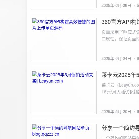
2025年-6月-29日
360官方AP
2025-6-24
页面采用了响应式设
口属性，保证页面能
<!DOCTYPE html> <html lang="zh-CN
content="width=device-width, initial
2025年-6月-24日
重置默认样式 */ * { margin: 0; padding: 0; box-sizing: border-box; } /* 设置页面的字体和添加背景图片 */
body { font-family: Arial, sans-serif; background: url('static/images/background.png') no-repeat center
center fixed; /* 使用服务器上的路径 */ background
莱卡云2025年5
2025-5-20
#333; display: flex; justify-content: center; align-items: center; min-height: 100vh; margin: 0; } /* 容器样
莱卡云（Lcayun.com）五一促销活动来袭
式 */ .container { background-color: rgba(255, 255, 255, 0.9); /* 使用半透明白色背景，以便在图片背景
18元/月大陆优化
上更清晰地显示内容 */ padding: 30px; border-radius: 8px; box-shadow: 0 4px 8px rgba(
国洛杉矶，境内数
width: 100%; max-width: 500px; text-align: center; } /* 标题样式 */ h2 { font-size: 24px; margin-bottom:
选择，更含有游戏服
20px; color: #333; } /* 文件输入框样式 */ input[type="file"] { display: block; margin: 0 auto 20px;
2025年-5月-20日
https://www.lcayun
padding: 8px; background-color: #f7f7f7; border: 1px solid #ccc; border-radius: 4px; font-size: 16px;
color: #333; } /* 按钮样式 */ button { background-color: #007BFF; color: #fff; padding: 12px 20px; font-
分享一个简约导航网
size: 16px; border: none; border-radius: 4px; cursor: pointer; transition: background-color 0.3s ease; }
2025-5-19
/* 按钮悬浮效果 */ button:hover { background-color: #0056b3; } /* 进度条样式 */ .progress-bar { width:
一个简约的网站导航源码单页，直接新建index.html 把下方源码粘贴进去修改保存即可。 <!DOCTYPE html> <html lang="zh"> <head> <meta charset="UTF-8"> <meta name="viewport" content="width=device-width, initial-scale=1.0"> <title>导航网站 -blog.qqzzz.cn</title> <meta name="keywords" content="双虹云博客"> <meta name="description" content="双虹云博客。"> <meta name="author" content="导航网站"> <meta name="robots" content="index,follow"> <meta property="og:title" content="导航网站 - "> <meta property="og:description" content="双虹云。"> <meta property="og:type" content="website"> <link rel="icon" href="https://blog.qqzzz.cn/favicon.ico" type="image/x-icon"> <link rel="shortcut icon" href="https://blog.qqzzz.cn/favicon.ico" type="image/x-icon"> <style> /* 基础样式 */ * { margin: 0; padding: 0; box-sizing: border-box; } /* 主体样式 */ body { background: #f0f2f5; font-family: 'Microsoft YaHei', -apple-system, BlinkMacSystemFont, sans-serif; margin: 0; padding: 0; min-height: 100vh; overflow-x: hidden; position: relative; display: flex; flex-direction: column; } /* 容器样式 */ .container { max-width: 1200px; margin: 0 auto; padding: 20px; flex: 1; display: flex; flex-direction: column; align-items: center; width: 100%; } /* 主盒子样式 */ .main-box { background: white; box-shadow: 0 2px 12px rgba(0, 0, 0, 0.08); border-radius: 24px; border: 1px solid #e9ecef; width: 100%; max-width: 1000px; padding: 30px; margin: 0 auto 15px; transition: a