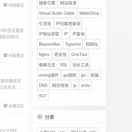
搜索引擎
网站收录
代码笔记
Virtual Audio Cable
WaterDrop
引流宝
IP归属地查询
rt标签设置视
IP地址获取
IP
IP查询
图路径即可。
BeaconNav
Typecho
短网址
Nginx
奇安信
OneTool
代码笔记
蜘蛛日志
SSL
站长工具
emlog插件
go跳转
go
前端
DNS
网页特效
js
emlo
、日本东京、美
、高防等多种
SU7
点滴记忆
分类