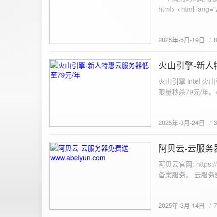
100%; height: 30px; background-color: #ddd; border-radius: 4px; margin-top: 20px; overflow: hidden; }
.progress-fill { height: 100%; background-color: #4caf50; width: 0; line-height: 30px; text-align: center;
color: white; } /* 上传结果区域样式 */ .result { margin-top: 20px; padding: 10px; border: 1px solid #ccc;
border-radius: 4px; background-color: #f9f9f9; font-size: 16px; color: #333; min-height: 40px; } /*
2025年-5月-19日
或成功的提示信息样式 */ .result.success { border-color: #28a745; backgrou
.result.error { border-color: #dc3545; background-color: #f8d7da; } /* 显示图片的样式 */ .uploaded-
火山引擎-新人
image { margin-top: 20px; max-width: 100%; height: auto; border-radius: 4px; border: 1px solid #ddd; }
2025-3-24
</style> </head> <body> <div class="container"> <h2>图片上传-双虹云</h2> 
火山引擎 intel
<input type="file" id="fil
限量秒杀79元/年。4核4G
件</button> </form> <div id="result" class="result"></div> <!-- 进度条 --> <div class="progress-bar">
<div class="progress-fill" id="p
document.getElementById('uploadForm'); cons
2025年-3月-24日
progressBar = document.querySelec
e.preventDefault(); const fileInput = document.getElementById('fileInput'); const file = fileInput.files[0]; 
阿贝云-云服务器免
2025-3-14
(!file) { resultDiv.innerHTML = '<p class="error">请先选择文件！</p>'; return; } const formData = new
FormData(); formData.append('file', file); const xhr = new XMLHttpRequest(); xhr.open('POST',
阿贝云官网: http
'https://api.xinyew.cn/api/360tc', true); // 监听上传
备案服务。 云服务器配
(event.lengthComputable) { const percentComplete = (event.
progressBar.style.width = p
Math.round(percentComplete) + '%'; } }; xhr.onload = 
2025年-3月-14日
JSON.parse(xhr.responseText); if (data.errno === 0) { r