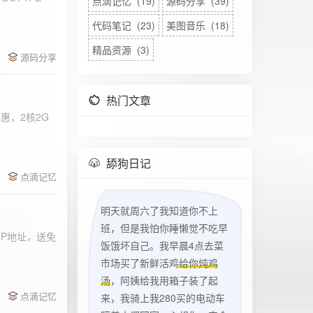
点滴记忆 (19)
源码分享 (39)
代码笔记 (23)
美图音乐 (18)
精品资源 (3)
源码分享
热门文章
惠，2核2G
w
舔狗日记
点滴记忆
明天就周六了我知道你不上
班，但是我怕你睡懒觉不吃早
立IP地址，送免
饭饿坏自己。我早晨4点去菜
市场买了新鲜活鸡
给你炖鸡
汤
，阿姨给我用箱子装了起
点滴记忆
来，我骑上我280买的电动车