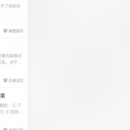
柔不了你的岁
 function
美图音乐
用函数，添加文件到
只要内容做对
关系。对于质
点滴记忆
效果
放） ②:下
到安
 分别选择两个蓝牙
点滴记忆