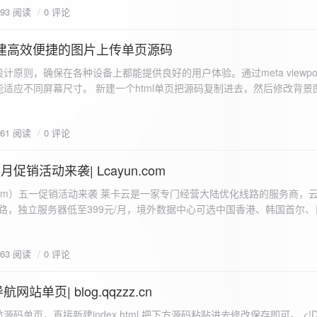
593 阅读
0 评论
I构建高效便捷的图片上传单页源码
计原则，确保在各种设备上都能提供良好的用户体验。通过meta viewpo
适应不同屏幕尺寸。 新建一个html单页把源码复制进去，然后修改背景
"> <head> <meta charset="UTF-8"> <meta name="viewport"
-scale=1.0"> <title>360图床文件上传 - 双虹云博客</title> <style> /*
661 阅读
0 评论
-size: cover; /* 保证背景图片覆盖整个视窗 */ color:
月促销活动来袭| Lcayun.com
 莱卡云是一家专门经营大陆优化线路的服务商，云服务器低至
线路，独立服务器低至399元/月，境外数据中心可选中国香港、韩国首尔
0, 0, 0, 0.1);
据中心可选枣庄、宁波、扬州、绍兴、镇江、成都等，有单线、多线BGP
务器、SSL、CDN、域名注册、域名备案等服务可供选择。 官网链接:
663 阅读
0 评论
.com/actcloud.html
站单页| blog.qqzzz.cn
ll 0.3s ease; position: relative; z-index: 2; } .main-box:hover { transform: translateY(-2px); box-shadow: 0 6px 25px rgba(0, 0, 0, 0.2); } /* 头部样式 */ .header { text-align: center; margin-bottom: 20px; padding-bottom: 15px; border-bottom: 1px solid rgba(255, 255, 255, 0.2); } .header h1 { font-size: 32px; background: linear-gradient(120deg, #2b5876 0%, #4e4376 100%); -webkit-background-clip: text; -webkit-text-fill-color: transparent; margin-bottom: 15px; } /* 提示框样式 */ .notice { background: transparent; padding: 0 25px; border-radius: 12px; margin-bottom: 15px; white-space: nowrap; overflow: hidden; text-overflow: ellipsis; } .notice p { color: #4facfe; font-size: 16px; line-height: 1; font-weight: bold; letter-spacing: 0.5px; margin: 0; } /* 流量卡领取样式 */ .flow-card, .flow-card-top { background: linear-gradient(120deg, #4facfe 0%, #00f2fe 100%); box-shadow: 0 3px 15px rgba(0, 0, 0, 0.1); border-radius: 12px; padding: 10px 15px; margin-bottom: 10px; text-align: center; position: relative; overflow: hidden; display: flex; justify-content: space-between; align-items: center; } .flow-card::before, .flow-card-top::before { content: ''; position: absolute; top: -10px; right: -10px; width: 80px; height: 80px; background: rgba(255, 255, 255, 0.1); border-radius: 50%; } .flow-card .text-content, .flow-card-top h3 { flex: 1; text-align: left; color: #ffffff; font-size: 16px; margin: 0; } .flow-card h2 { color: #ffffff; font-size: 18px; margin-bottom: 4px; font-weight: 600; } .flow-card p { color: rgba(255, 255, 255, 0.9); font-size: 14px; margin-bottom: 0; } .flow-card a, .flow-card-top a { display: inline-block; background: #ffffff; color: #2b5876; padding: 8px 0; border-radius: 50px; font-size: 15px; cursor: pointer; transition: all 0.3s ease; font-weight: 600; text-decoration: none; box-shadow: 0 4px 10px rgba(0, 0, 0, 0.1); margin: 0 5px; white-space: nowrap; width: 110px; text-align: center; } /* 所有按钮统一样式 */ .flow-card .buttons a, .flow-card-top .buttons a { background: #ffffff; color: #2b5876; } .flow-card .buttons a:hover, .flow-card-top .buttons a:hover { background: #f8f9fa; transform: translateY(-2px); box-shadow: 0 6px 15px rgba(0, 0, 0, 0.2); } .flow-card .buttons, .flow-card-top .buttons { display: flex; align-items: center; justify-content: flex-end; flex-wrap: nowrap; } .flow-card a:hover, .flow-card-top a:hover { transform: translateY(-2px); box-shadow: 0 6px 15px rgba(0, 0, 0, 0.2); background: #f8f9fa; } .flow-card-top { margin-bottom: 10px; } /* 导航网格样式 */ .nav-grid { display: grid; grid-template-columns: repeat(2, 1fr); gap: 25px; width: 100%; margin: 0 auto; padding: 0; } /* 导航项样式 */ .nav-item { background: hsl(230, 10%, 33%); border-radius: 12px; padding: 12px; text-align: center; box-shadow: none; transition: all 0.3s ease; min-height: 75px; position: relative; } .nav-item:hover { transform: none; background: hsl(230, 10%, 38%); } .nav-item a { text-decoration: none; color: inherit; display: block; text-align: center; } .nav-item h3 { color: #ffffff; font-size: 17px; margin-bottom: 8px; } .nav-item p { color: rgba(255, 255, 255, 0.9); font-size: 16px; margin-bottom: 4px; } .nav-item .status { position: absolute; bottom: -20px; left: 0; right: 0; color: #ff6b6b; font-size: 12px; text-align: center; font-weight: 500; } /* 底部导航样式 */ .float-nav { display: none; } @media (max-width: 768px) { body { padding-bottom: 20px; } .container { padding: 10px; } .main-box { padding: 15px; margin: 5px; } .header { margin-bottom: 15px; padding-bottom: 10px; } .nav-grid { gap: 15px; } .flow-card, .flow-card-top { padding: 12px; margin-bottom: 10px; flex-direction: column; } .flow-card .text-content, .flow-card-top h3 { text-align: center; margin-bottom: 12px; font-size: 16px; } .flow-card h2 { font-size: 16px; margin-bottom: 5px; text-align: center; } .flow-card p { font-size: 13px; text-align: center; padding: 0 5px; } .flow-card a, .flow-card-top a, .flow-card .buttons a, .flow-card-top .buttons a { padding: 7px 0; font-size: 14px; margin: 0 4px; width: 95px; text-align: center; background: #ffffff; color: #2b5876; } .flow-card .buttons, .flow-card-top .buttons { justify-content: center; width: 100%; margin-top: 5px; } .nav-item { padding: 12px; min-height: 70px; width: 100%; } .header h1 { font-size: 24px; } .notice p { font-size: 14px; } .copyright { padding: 10px 0; font-size: 12px; } } /* 版权信息样式 */ .copyright { text-align: center; padding: 15px 0; color: #6c757d; font-size: 13px; letter-spacing: 0.5px; width: 100%; max-width: 1200px; margin: 0 auto; } /* 弹窗样式 */ .modal-overlay { position: fixed; top: 0; left: 0; right: 0; bottom: 0; background: rgba(0, 0, 0, 0.4); display: flex; justify-content: center; align-items: center; z-index: 10000; } .modal { background: white; border: 1px solid #e9ecef; padding: 25px; border-radius: 15px; width: 90%; max-width: 3