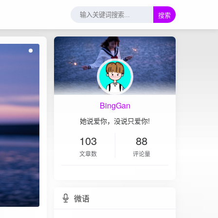
搜索
BingGan
她说爱你，没说只爱你!
103
88
文章数
评论量
微语