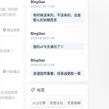
BingGan
2025-07-30 17:50
能: 添加网
址进行格式验
有时候该来的，不该来的，总是
址：在左侧面
那么的如期而至
列表中移除，
精品资源
，用户可以选
BingGan
测日志。 检
2024-08-08 01:44
秒。开始 /
设置的监测间
我的👶今天满月了🎈
化完善一
求失败，会进
每次对网址进
BingGan
日志记录会存
2024-03-28 12:05
面板的日志容器
代码笔记
自动滚动到最
浪漫固然重要，但真诚更胜一筹
标签
等主流品牌黄
易所等国内黄
火山引擎
吾爱论坛
吾爱破解
实时获取，支