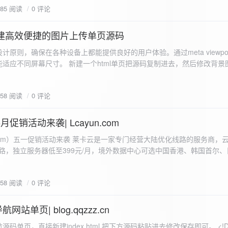
585 阅读
0 评论
I构建高效便捷的图片上传单页源码
计原则，确保在各种设备上都能提供良好的用户体验。通过meta viewpo
适应不同屏幕尺寸。 新建一个html单页把源码复制进去，然后修改背景
"> <head> <meta charset="UTF-8"> <meta name="viewport"
-scale=1.0"> <title>360图床文件上传 - 双虹云博客</title> <style> /*
658 阅读
0 评论
-size: cover; /* 保证背景图片覆盖整个视窗 */ color:
月促销活动来袭| Lcayun.com
 莱卡云是一家专门经营大陆优化线路的服务商，云服务器低至
线路，独立服务器低至399元/月，境外数据中心可选中国香港、韩国首尔
0, 0, 0, 0.1);
据中心可选枣庄、宁波、扬州、绍兴、镇江、成都等，有单线、多线BGP
务器、SSL、CDN、域名注册、域名备案等服务可供选择。 官网链接:
658 阅读
0 评论
.com/actcloud.html
站单页| blog.qqzzz.cn
ll 0.3s ease; position: relative; z-index: 2; } .main-box:hover { transform: translateY(-2px); box-shadow: 0 6px 25px rgba(0, 0, 0, 0.2); } /* 头部样式 */ .header { text-align: center; margin-bottom: 20px; padding-bottom: 15px; border-bottom: 1px solid rgba(255, 255, 255, 0.2); } .header h1 { font-size: 32px; background: linear-gradient(120deg, #2b5876 0%, #4e4376 100%); -webkit-background-clip: text; -webkit-text-fill-color: transparent; margin-bottom: 15px; } /* 提示框样式 */ .notice { background: transparent; padding: 0 25px; border-radius: 12px; margin-bottom: 15px; white-space: nowrap; overflow: hidden; text-overflow: ellipsis; } .notice p { color: #4facfe; font-size: 16px; line-height: 1; font-weight: bold; letter-spacing: 0.5px; margin: 0; } /* 流量卡领取样式 */ .flow-card, .flow-card-top { background: linear-gradient(120deg, #4facfe 0%, #00f2fe 100%); box-shadow: 0 3px 15px rgba(0, 0, 0, 0.1); border-radius: 12px; padding: 10px 15px; margin-bottom: 10px; text-align: center; position: relative; overflow: hidden; display: flex; justify-content: space-between; align-items: center; } .flow-card::before, .flow-card-top::before { content: ''; position: absolute; top: -10px; right: -10px; width: 80px; height: 80px; background: rgba(255, 255, 255, 0.1); border-radius: 50%; } .flow-card .text-content, .flow-card-top h3 { flex: 1; text-align: left; color: #ffffff; font-size: 16px; margin: 0; } .flow-card h2 { color: #ffffff; font-size: 18px; margin-bottom: 4px; font-weight: 600; } .flow-card p { color: rgba(255, 255, 255, 0.9); font-size: 14px; margin-bottom: 0; } .flow-card a, .flow-card-top a { display: inline-block; background: #ffffff; color: #2b5876; padding: 8px 0; border-radius: 50px; font-size: 15px; cursor: pointer; transition: all 0.3s ease; font-weight: 600; text-decoration: none; box-shadow: 0 4px 10px rgba(0, 0, 0, 0.1); margin: 0 5px; white-space: nowrap; width: 110px; text-align: center; } /* 所有按钮统一样式 */ .flow-card .buttons a, .flow-card-top .buttons a { background: #ffffff; color: #2b5876; } .flow-card .buttons a:hover, .flow-card-top .buttons a:hover { background: #f8f9fa; transform: translateY(-2px); box-shadow: 0 6px 15px rgba(0, 0, 0, 0.2); } .flow-card .buttons, .flow-card-top .buttons { display: flex; align-items: center; justify-content: flex-end; flex-wrap: nowrap; } .flow-card a:hover, .flow-card-top a:hover { transform: translateY(-2px); box-shadow: 0 6px 15px rgba(0, 0, 0, 0.2); background: #f8f9fa; } .flow-card-top { margin-bottom: 10px; } /* 导航网格样式 */ .nav-grid { display: grid; grid-template-columns: repeat(2, 1fr); gap: 25px; width: 100%; margin: 0 auto; padding: 0; } /* 导航项样式 */ .nav-item { background: hsl(230, 10%, 33%); border-radius: 12px; padding: 12px; text-align: center; box-shadow: none; transition: all 0.3s ease; min-height: 75px; position: relative; } .nav-item:hover { transform: none; background: hsl(230, 10%, 38%); } .nav-item a { text-decoration: none; color: inherit; display: block; text-align: center; } .nav-item h3 { color: #ffffff; font-size: 17px; margin-bottom: 8px; } .nav-item p { color: rgba(255, 255, 255, 0.9); font-size: 16px; margin-bottom: 4px; } .nav-item .status { position: absolute; bottom: -20px; left: 0; right: 0; color: #ff6b6b; font-size: 12px; text-align: center; font-weight: 500; } /* 底部导航样式 */ .float-nav { display: none; } @media (max-width: 768px) { body { padding-bottom: 20px; } .container { padding: 10px; } .main-box { padding: 15px; margin: 5px; } .header { margin-bottom: 15px; padding-bottom: 10px; } .nav-grid { gap: 15px; } .flow-card, .flow-card-top { padding: 12px; margin-bottom: 10px; flex-direction: column; } .flow-card .text-content, .flow-card-top h3 { text-align: center; margin-bottom: 12px; font-size: 16px; } .flow-card h2 { font-size: 16px; margin-bottom: 5px; text-align: center; } .flow-card p { font-size: 13px; text-align: center; padding: 0 5px; } .flow-card a, .flow-card-top a, .flow-card .buttons a, .flow-card-top .buttons a { padding: 7px 0; font-size: 14px; margin: 0 4px; width: 95px; text-align: center; background: #ffffff; color: #2b5876; } .flow-card .buttons, .flow-card-top .buttons { justify-content: center; width: 100%; margin-top: 5px; } .nav-item { padding: 12px; min-height: 70px; width: 100%; } .header h1 { font-size: 24px; } .notice p { font-size: 14px; } .copyright { padding: 10px 0; font-size: 12px; } } /* 版权信息样式 */ .copyright { text-align: center; padding: 15px 0; color: #6c757d; font-size: 13px; letter-spacing: 0.5px; width: 100%; max-width: 1200px; margin: 0 auto; } /* 弹窗样式 */ .modal-overlay { position: fixed; top: 0; left: 0; right: 0; bottom: 0; background: rgba(0, 0, 0, 0.4); display: flex; justify-content: center; align-items: center; z-index: 10000; } .modal { background: white; border: 1px solid #e9ecef; padding: 25px; border-radius: 15px; width: 90%; max-width: 3