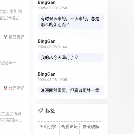
BingGan
2025-07-30 17:50
能: 添加网
址进行格式验
有时候该来的，不该来的，总是
址：在左侧面
那么的如期而至
列表中移除，
精品资源
，用户可以选
BingGan
测日志。 检
2024-08-08 01:44
秒。开始 /
设置的监测间
我的👶今天满月了🎈
化完善一
求失败，会进
每次对网址进
BingGan
日志记录会存
2024-03-28 12:05
面板的日志容器
代码笔记
自动滚动到最
浪漫固然重要，但真诚更胜一筹
标签
等主流品牌黄
易所等国内黄
火山引擎
吾爱论坛
吾爱破解
实时获取，支