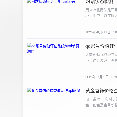
网站状态检测工
2025-8-12
用来监测网站是否可
址：用户可以在输入
证。验证通过后，网
板的网址列表中，每
2025年-8月-12日
同时也会从筛选下拉
择具体的网址进行筛
测功能： 设置监测
qq账号价值评估
2025-7-2
停止监测：点击 “
之前刷短视频经常
隔时间循环检测。点
行最多 3 次重试
行检测后，会记录
储在 logs 数
2025年-7月-2日
7
会显示所有或筛选
底部以显示最新信
黄金首饰价格查
2025-6-29
项目说明： 实时更
金、铂金及金条价
金品种实时交易数