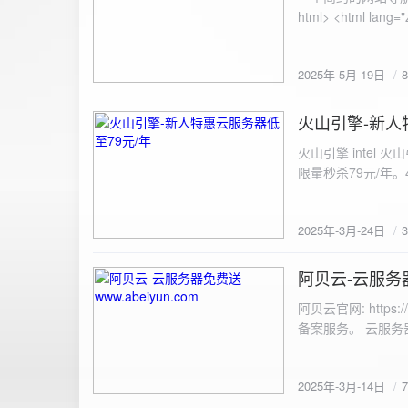
100%; height: 30px; background-color: #ddd; border-radius: 4px; margin-top: 20px; overflow: hidden; }
.progress-fill { height: 100%; background-color: #4caf50; width: 0; line-height: 30px; text-align: center;
color: white; } /* 上传结果区域样式 */ .result { margin-top: 20px; padding: 10px; border: 1px solid #ccc;
border-radius: 4px; background-color: #f9f9f9; font-size: 16px; color: #333; min-height: 40px; } /*
2025年-5月-19日
或成功的提示信息样式 */ .result.success { border-color: #28a745; backgrou
.result.error { border-color: #dc3545; background-color: #f8d7da; } /* 显示图片的样式 */ .uploaded-
火山引擎-新人
image { margin-top: 20px; max-width: 100%; height: auto; border-radius: 4px; border: 1px solid #ddd; }
2025-3-24
</style> </head> <body> <div class="container"> <h2>图片上传-双虹云</h2> 
火山引擎 intel
<input type="file" id="fil
限量秒杀79元/年。4核4G
件</button> </form> <div id="result" class="result"></div> <!-- 进度条 --> <div class="progress-bar">
<div class="progress-fill" id="p
document.getElementById('uploadForm'); cons
2025年-3月-24日
progressBar = document.querySelec
e.preventDefault(); const fileInput = document.getElementById('fileInput'); const file = fileInput.files[0]; 
阿贝云-云服务器免
2025-3-14
(!file) { resultDiv.innerHTML = '<p class="error">请先选择文件！</p>'; return; } const formData = new
FormData(); formData.append('file', file); const xhr = new XMLHttpRequest(); xhr.open('POST',
阿贝云官网: http
'https://api.xinyew.cn/api/360tc', true); // 监听上传
备案服务。 云服务器配
(event.lengthComputable) { const percentComplete = (event.
progressBar.style.width = p
Math.round(percentComplete) + '%'; } }; xhr.onload = 
2025年-3月-14日
JSON.parse(xhr.responseText); if (data.errno === 0) { r