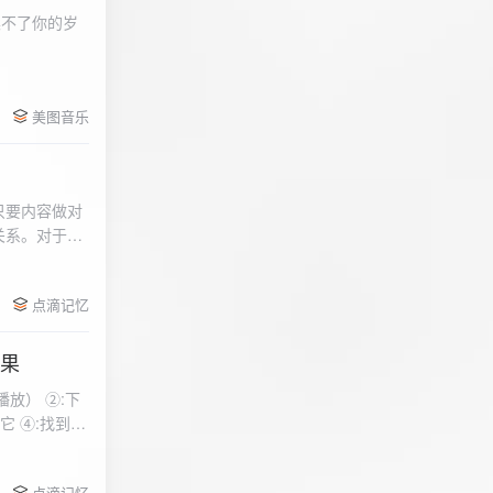
柔不了你的岁
 function
美图音乐
用函数，添加文件到
只要内容做对
关系。对于质
点滴记忆
效果
放） ②:下
到安
 分别选择两个蓝牙
点滴记忆