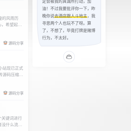
定会被我的真诚所打动，加
油！不过我要批评你一下，昨
晚你说
去酒店跟人斗地主
，我
辉煌的风雨历
寻思两个人也玩不了呀。算
心，希望起到
了，不想了，毕竟打牌是赌博
的负面影响，
l>
们会采取更加
行为，不太好。
源码分享
享受我们的社
官方论坛:
侣小站现已正式
.上传源码压缩包
后按注释提示更改
需输入安全码
源码分享
个关键词进行
者没什么流量
做排名，我的