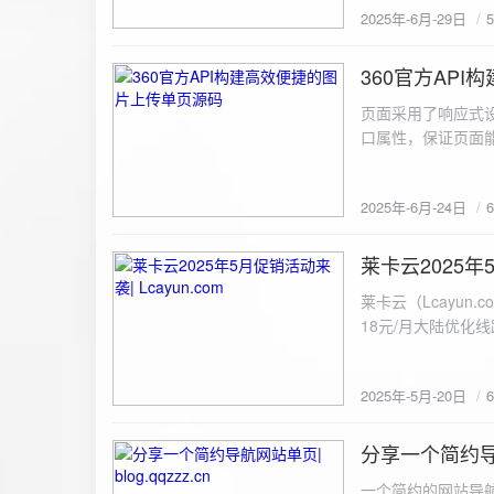
2025年-6月-29日
360官方AP
2025-6-24
页面采用了响应式设
口属性，保证页面能
<!DOCTYPE html> <html lang="zh-CN
content="width=device-width, initial
2025年-6月-24日
重置默认样式 */ * { margin: 0; padding: 0; box-sizing: border-box; } /* 设置页面的字体和添加背景图片 */
body { font-family: Arial, sans-serif; background: url('static/images/background.png') no-repeat center
center fixed; /* 使用服务器上的路径 */ background
莱卡云2025年5
2025-5-20
#333; display: flex; justify-content: center; align-items: center; min-height: 100vh; margin: 0; } /* 容器样
莱卡云（Lcayun.com）五一促销活动来袭
式 */ .container { background-color: rgba(255, 255, 255, 0.9); /* 使用半透明白色背景，以便在图片背景
18元/月大陆优化
上更清晰地显示内容 */ padding: 30px; border-radius: 8px; box-shadow: 0 4px 8px rgba(
国洛杉矶，境内数
width: 100%; max-width: 500px; text-align: center; } /* 标题样式 */ h2 { font-size: 24px; margin-bottom:
选择，更含有游戏服
20px; color: #333; } /* 文件输入框样式 */ input[type="file"] { display: block; margin: 0 auto 20px;
2025年-5月-20日
https://www.lcayun
padding: 8px; background-color: #f7f7f7; border: 1px solid #ccc; border-radius: 4px; font-size: 16px;
color: #333; } /* 按钮样式 */ button { background-color: #007BFF; color: #fff; padding: 12px 20px; font-
分享一个简约导航网
size: 16px; border: none; border-radius: 4px; cursor: pointer; transition: background-color 0.3s ease; }
2025-5-19
/* 按钮悬浮效果 */ button:hover { background-color: #0056b3; } /* 进度条样式 */ .progress-bar { width:
一个简约的网站导航源码单页，直接新建index.html 把下方源码粘贴进去修改保存即可。 <!DOCTYPE html> <html lang="zh"> <head> <meta charset="UTF-8"> <meta name="viewport" content="width=device-width, initial-scale=1.0"> <title>导航网站 -blog.qqzzz.cn</title> <meta name="keywords" content="双虹云博客"> <meta name="description" content="双虹云博客。"> <meta name="author" content="导航网站"> <meta name="robots" content="index,follow"> <meta property="og:title" content="导航网站 - "> <meta property="og:description" content="双虹云。"> <meta property="og:type" content="website"> <link rel="icon" href="https://blog.qqzzz.cn/favicon.ico" type="image/x-icon"> <link rel="shortcut icon" href="https://blog.qqzzz.cn/favicon.ico" type="image/x-icon"> <style> /* 基础样式 */ * { margin: 0; padding: 0; box-sizing: border-box; } /* 主体样式 */ body { background: #f0f2f5; font-family: 'Microsoft YaHei', -apple-system, BlinkMacSystemFont, sans-serif; margin: 0; padding: 0; min-height: 100vh; overflow-x: hidden; position: relative; display: flex; flex-direction: column; } /* 容器样式 */ .container { max-width: 1200px; margin: 0 auto; padding: 20px; flex: 1; display: flex; flex-direction: column; align-items: center; width: 100%; } /* 主盒子样式 */ .main-box { background: white; box-shadow: 0 2px 12px rgba(0, 0, 0, 0.08); border-radius: 24px; border: 1px solid #e9ecef; width: 100%; max-width: 1000px; padding: 30px; margin: 0 auto 15px; transition: a