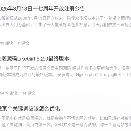
a.data.url}" target="_blank">${data.data.url}</a></p> <p>图片文件名:
025年3月13日十七周年开放注册公告
"uploaded-image" /> `; }
 吾爱破解论坛从2008年3月13日建立以来，陪伴众多坛友走过了17年艰辛而
入密界大门为基础，汇集了一大批爱好者在此栖息，今天我们依然不忘初
/p>`; } }; xhr.onerror = function() { resultDiv.innerHTML =
带领爱好者们走入密界的圣殿。 开放注册时间 为了避免由开放注册带来
'<p class="error">请求发生错误。</p>'; }; xhr.send(formData); }); </script> </body> </htm
册用户的管理。对于发现有马甲或者新注册用户从事违规行为的情况，我
833 阅读
0 评论
在您注册前，请认真阅读注册须知以及社区的总版规，以便更好地适应和
如下： 2025年3月13日 12：00-- 14：00 和 20：00 -- 22：00 
码LikeGirl 5.2.0最终版本
Girl是一款基于PHP开发的情侣恋爱主题源码 经过作者多次更新和优化，情
开源版本将成为项目的最终版本。 安装说明: Nginx+php7.3+mysql5.6 1
打开根目录下的admin文件夹 3.接着找到Config_DB.php文件 打开
息 4.请认真填写安全码 尽量设置的复杂难以猜测/ 修改密码等敏感信息
5479 阅读
14 评论
5.把压缩包中的sql上传到数据库即可，默认账号密码都是admin
做某个关键词应该怎么优化
，不是小白就是搞黑帽的，就是会抱有不切实际的期望，比如只想针对某
让这个关键词上首页或第一名，SEO并不是一蹴而就的，你一个新网站或
定的关键词上首页那是痴心妄想，seo是一项系统化工程 想针对某个词