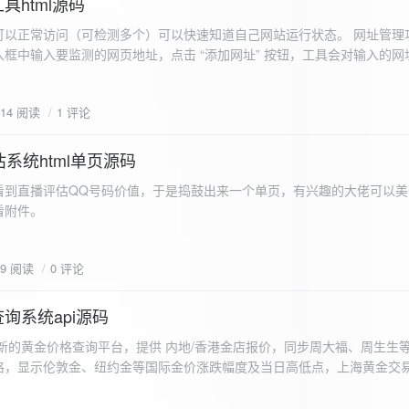
具html源码
以正常访问（可检测多个）可以快速知道自己网站运行状态。 网址管理功
框中输入要监测的网页地址，点击 “添加网址” 按钮，工具会对输入的网
址会被添加到左侧面板的列表中，并且列表项后有 “删除” 按钮。删除网
个网址后面都有一个 “删除” 按钮，点击该按钮可以将对应的网址从监测
614 阅读
1 评论
框中移除该网址选项。筛选网址：右侧面板有一个 “筛选网址” 的下拉框
选，只显示该网址的监测日志，也可以选择 “全部” 来显示所有网址的监
间隔：用户可以在输入框中设置监测间隔时间（单位为秒），默认值为 60 
系统html单页源码
开始监测” 按钮，工具会立即对所有已添加的网址进行一次检测，之后按照
看到直播评估QQ号码价值，于是捣鼓出来一个单页，有兴趣的大佬可以美
击 “停止监测” 按钮可停止监测。重试机制：在进行网址检测时，如果请
下，详细源码可查看附件。
，若重试后仍失败，则记录错误日志。日志记录与显示功能。 日志记录： 
网址的状态（正常或异常）、响应时间、时间戳以及错误信息（若有）。
组中，当日志数量超过 1000 条时，会移除最早的日志记录。日志显示：右侧
99 阅读
0 评论
后的监测日志，正常状态的日志为黑色，异常状态的日志为红色。日志会
息。
询系统api源码
新的黄金价格查询平台，提供 内地/香港金店报价，同步周大福、周生生
格，显示伦敦金、纽约金等国际金价涨跌幅度及当日高低点，上海黄金交
据，通过动态图表直观展示黄金价格趋势变化，所有数据均从第三方API
持移动端自适应显示。 index.html部分 !DOCTYPE html...