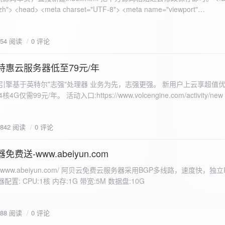
 错误
854 阅读
0 评论
nd-color: #e9f7e8; }
特惠云服务器低至79元/年
<form id="uploadForm">
 火山引擎基于英特尔"志强"处理器 业务为先，志强更强。 新用户上云享超值优
eInput" name="file" accept="image/*" required /> <button type="submit">上传文
仅需99元/年。 活动入口:https://www.volcengine.com/activity/ne
rogressFill">0%</div> </div> </div> <script> const form =
t resultDiv = document.getElementById('result'); const
3842 阅读
0 评论
tor('.progress-fill'); form.addEventListener('submit', (e) => {
if
费送-www.abeiyun.com
s://www.abeiyun.com/ 阿贝云免费云服务器采用BGP多线路，速度快，独
进度事件 xhr.upload.onprogress = function(event) { if
置: CPU:1核 内存:1G 带宽:5M 数据盘:10G
loaded / event.total) * 100;
ercentComplete + '%'; progressBar.innerHTML =
function() { if (xhr.status === 200) { const data =
788 阅读
0 评论
esultDiv.innerHTML = ` <p>上传成功！</p> <p>