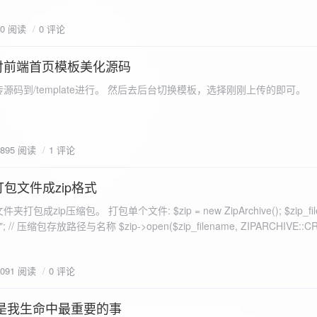
eo不适合，如果说有人能承诺让你一个全新的网站，或者本来没...
70 阅读
0 评论
付前端首页模板美化源码
源码到/template进行。 然后去后台切换模板，选择刚刚上传的即可。
1895 阅读
1 评论
打包文件成zip格式
包成zip压缩包。 打包单个文件: $zip = new ZipArchive(); $zip_fil
 $zip->open($zip_filename, ZIPARCHIVE::CREATE); // 打
go.png
为 logon2.png」,如果需要的压缩后的文件跟原文件名一样 addFile(
1091 阅读
0 评论
e("img/logon2.png),也就是原文件所在的路径 $zip-
logon2.png")); $res = $zip->close(); 打包多个文件: <?php $fileList
是我生命中最重要的事