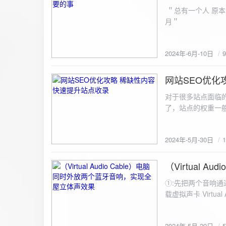
ZipArchive(); $zip->open($fil
＂总有一个人 原本
$file){ $zip->addFile($file,basename($file)); //向压缩包中添加文件 } $zip->close(); //关闭压缩包 打包某
月＂
个文件夹（包含子文件夹）: 
addFileToZip($path, $zip) { $handler = opendir($path);
(($filename = readdir($handler)) !== false)
2024年-6月-10日
为'.'和‘..’，不要对他们进行操作 if (is_dir($path . "/" . $fi
归 addFileToZip($path . "/" . $filename, $zip); } else { //将文件加入zip对象 $zip->addFile($path . "/" .
网站SEO优化
$filename); } } } } $zip = new ZipArchive(); $zip_filename = "down/files.zip"; // 压缩包存放路径与名称
2024-5-30
$zip->open($zi
对于很多站点面临
压缩包中 addFileToZi
了，站点的权重一
量一般的站点，内
2024年-5月-30日
（Virtual
2024-5-29
①:先把两个音响通
载虚拟声卡 Virtua
装目录下，双击打开 aud
音响 ⑤:点击 start 就可以听效果了。 最好是选择蓝牙延迟较低的、或者同款的蓝牙音箱。 原理大概是使
2024年-5月-29日