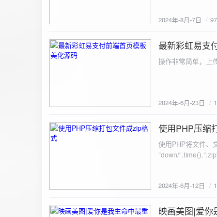
建议是做sem，s
2024年-8月-7日
9
最新彩虹易支
2024-6-23
操作非常简单，上传
2024年-6月-23日
使用PHP压缩
2024-6-12
使用PHP将文件、文件夹打
"down/".time().".zip"; // 压缩包存放路径与名称
开压缩包,没有则创建 // 参数1是要压缩的文件,参数2为压缩后,在压缩包中的文件名「这里我们把 lo
文件压缩,压缩后的文件
2024年-6月-12日
数可以改为 basenam
>addFile("img/logo.png",basename("
= array( "img/1.jpg", "img/2.jpg", ); $filename = "down/img.zip"; // 压缩包存放路径与名称 $zip = new
映画美图|爱你
2024-6-10