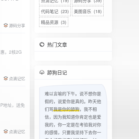
点滴记忆 (19)
源码分享 (39)
代码笔记 (23)
美图音乐 (18)
精品资源 (3)
源码分享
热门文章
惠，2核2G
w
舔狗日记
点滴记忆
难以言喻的下午。说不想你是
假的，说爱你是真的。昨天他
立IP地址，送免
们骂
我是你的舔狗
，我不相
信，因为我知道你肯定也是爱
我的，你一定是在考验我对你
点滴记忆
的感情，只要我坚持下去你一