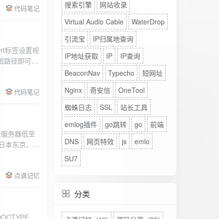
搜索引擎
网站收录
代码笔记
Virtual Audio Cable
WaterDrop
引流宝
IP归属地查询
rt标签设置视
IP地址获取
IP
IP查询
图路径即可。
BeaconNav
Typecho
短网址
Nginx
奇安信
OneTool
代码笔记
蜘蛛日志
SSL
站长工具
emlog插件
go跳转
go
前端
DNS
网页特效
js
emlo
、日本东京、美
、高防等多种
SU7
点滴记忆
分类