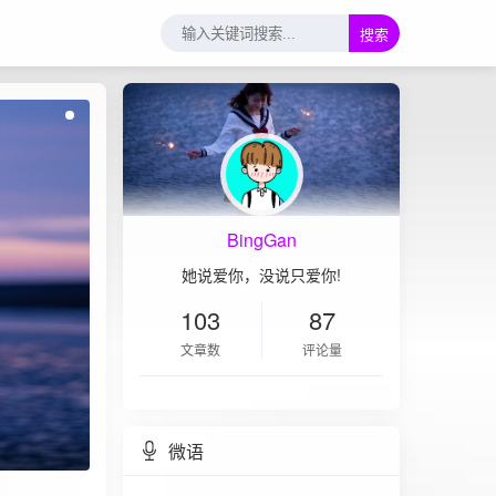
搜索
BingGan
她说爱你，没说只爱你!
103
87
文章数
评论量
微语