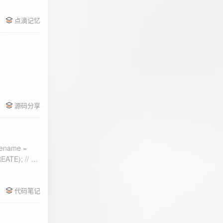
点滴记忆
源码分享
ename =
) 的第二个参
代码笔记