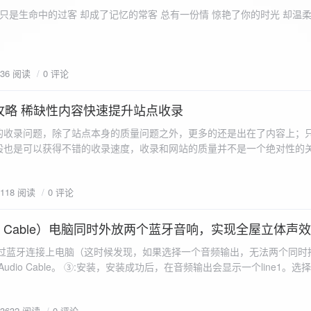
ename,ZipArchive::CREATE); //打开压缩包 //遍历文件 foreach($fileList as
只是生命中的过客 却成了记忆的常客 总有一份情 惊艳了你的时光 却温
<?php /** * @param $path 文件夹路径 * @param $zip zip 对象 */
 //打开当前文件夹由$path指定。 while
 { if ($filename != "." && $filename != "..") { //文件夹文件名字
936 阅读
0 评论
lename)) { // 如果读取的某个对象是文件夹，则递
攻略 稀缺性内容快速提升站点收录
p_filename, ZIPARCHIVE::CREATE); // 打开压缩包,没有则创建 //调
的收录问题，除了站点本身的质量问题之外，更多的还是出在了内容上；
p("img",$zip);
般也是可以获得不错的收录速度，收录和网站的质量并不是一个绝对性的
容又不得要领，自然收录上就会有比较大的问题。
1118 阅读
0 评论
 Audio Cable）电脑同时外放两个蓝牙音响，实现全屋立体声
过蓝牙连接上电脑（这时候发现，如果选择一个音频输出，无法两个同时播
l Audio Cable。 ③:安装，安装成功后，在音频输出会显示一个line1。选择它 ④:找
iorepeater.exe 两次 （双开） wave in 都选择 line1 wave out
53632 阅读
0 评论