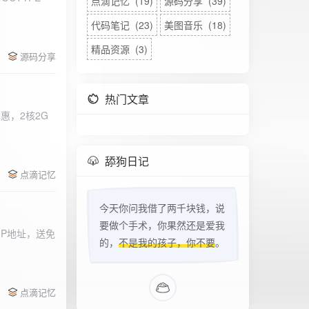
点滴记忆 (19)
源码分享 (39)
代码笔记 (23)
美图音乐 (18)
精品资源 (3)
源码分享
热门文章
惠，2核2G
w
舔狗日记
点滴记忆
今天你问我借了两千块钱，说
要做个手术，你果然还是爱我
立IP地址，送免
的，
不是我的孩子，你不要
。
点滴记忆