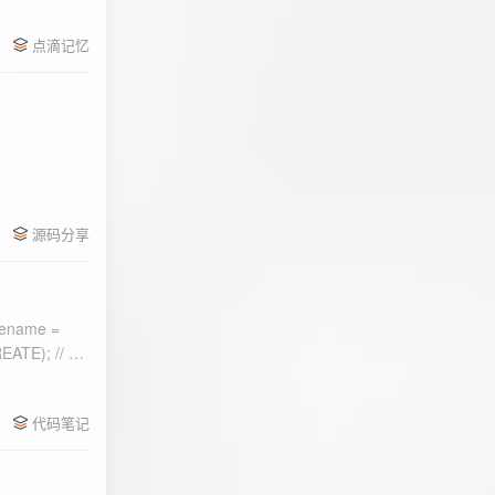
点滴记忆
源码分享
ename =
) 的第二个参
代码笔记