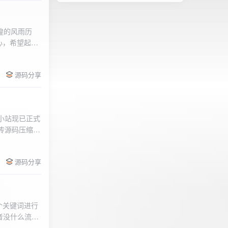
辉煌的风雨历
心，希望起到
的负面影响，
l>
们会采取更加
源码分享
享受我们的社
官方论坛:
侣小站现已正式
.上传源码压缩包
后按注释提示更改
需输入安全码
源码分享
个关键词进行
者没什么流量
做排名，我的