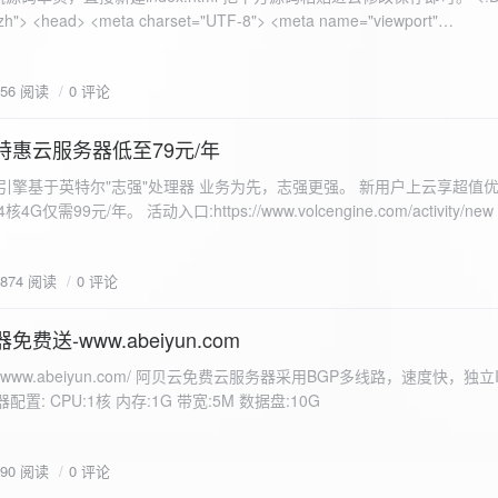
 错误
856 阅读
0 评论
nd-color: #e9f7e8; }
特惠云服务器低至79元/年
<form id="uploadForm">
 火山引擎基于英特尔"志强"处理器 业务为先，志强更强。 新用户上云享超值优
eInput" name="file" accept="image/*" required /> <button type="submit">上传文
仅需99元/年。 活动入口:https://www.volcengine.com/activity/ne
rogressFill">0%</div> </div> </div> <script> const form =
t resultDiv = document.getElementById('result'); const
3874 阅读
0 评论
tor('.progress-fill'); form.addEventListener('submit', (e) => {
if
费送-www.abeiyun.com
s://www.abeiyun.com/ 阿贝云免费云服务器采用BGP多线路，速度快，独
进度事件 xhr.upload.onprogress = function(event) { if
置: CPU:1核 内存:1G 带宽:5M 数据盘:10G
loaded / event.total) * 100;
ercentComplete + '%'; progressBar.innerHTML =
function() { if (xhr.status === 200) { const data =
790 阅读
0 评论
esultDiv.innerHTML = ` <p>上传成功！</p> <p>