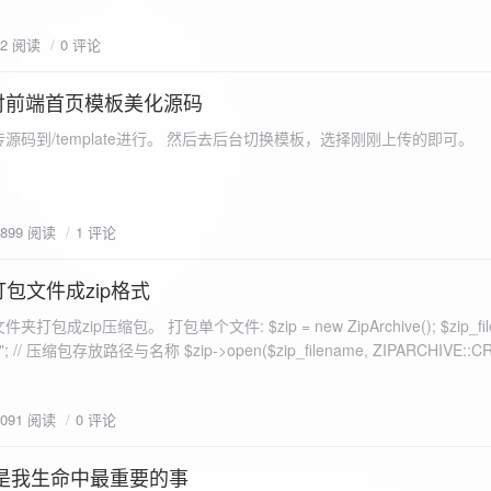
eo不适合，如果说有人能承诺让你一个全新的网站，或者本来没...
72 阅读
0 评论
付前端首页模板美化源码
源码到/template进行。 然后去后台切换模板，选择刚刚上传的即可。
1899 阅读
1 评论
打包文件成zip格式
包成zip压缩包。 打包单个文件: $zip = new ZipArchive(); $zip_fil
 $zip->open($zip_filename, ZIPARCHIVE::CREATE); // 打
go.png
为 logon2.png」,如果需要的压缩后的文件跟原文件名一样 addFile(
1091 阅读
0 评论
e("img/logon2.png),也就是原文件所在的路径 $zip-
logon2.png")); $res = $zip->close(); 打包多个文件: <?php $fileList
是我生命中最重要的事