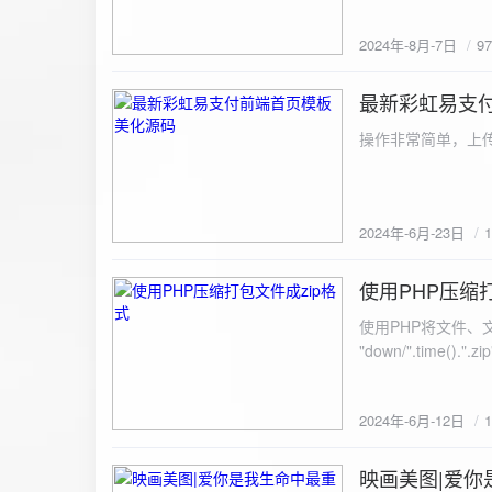
建议是做sem，s
2024年-8月-7日
9
最新彩虹易支
2024-6-23
操作非常简单，上传
2024年-6月-23日
使用PHP压缩
2024-6-12
使用PHP将文件、文件夹打
"down/".time().".zip"; // 压缩包存放路径与名称
开压缩包,没有则创建 // 参数1是要压缩的文件,参数2为压缩后,在压缩包中的文件名「这里我们把 lo
文件压缩,压缩后的文件
2024年-6月-12日
数可以改为 basenam
>addFile("img/logo.png",basename("
= array( "img/1.jpg", "img/2.jpg", ); $filename = "down/img.zip"; // 压缩包存放路径与名称 $zip = new
映画美图|爱你
2024-6-10