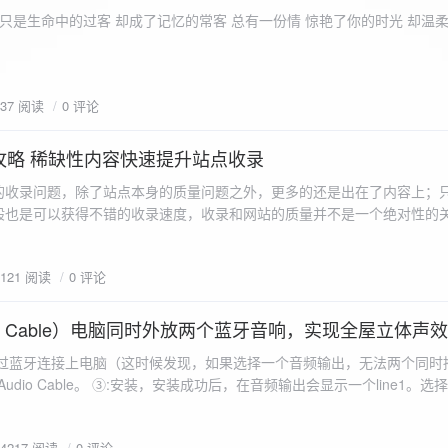
ename,ZipArchive::CREATE); //打开压缩包 //遍历文件 foreach($fileList as
只是生命中的过客 却成了记忆的常客 总有一份情 惊艳了你的时光 却温
<?php /** * @param $path 文件夹路径 * @param $zip zip 对象 */
 //打开当前文件夹由$path指定。 while
 { if ($filename != "." && $filename != "..") { //文件夹文件名字
937 阅读
0 评论
lename)) { // 如果读取的某个对象是文件夹，则递
攻略 稀缺性内容快速提升站点收录
p_filename, ZIPARCHIVE::CREATE); // 打开压缩包,没有则创建 //调
的收录问题，除了站点本身的质量问题之外，更多的还是出在了内容上；
p("img",$zip);
般也是可以获得不错的收录速度，收录和网站的质量并不是一个绝对性的
容又不得要领，自然收录上就会有比较大的问题。
1121 阅读
0 评论
 Audio Cable）电脑同时外放两个蓝牙音响，实现全屋立体声
过蓝牙连接上电脑（这时候发现，如果选择一个音频输出，无法两个同时播
l Audio Cable。 ③:安装，安装成功后，在音频输出会显示一个line1。选择它 ④:找
iorepeater.exe 两次 （双开） wave in 都选择 line1 wave out
54217 阅读
0 评论