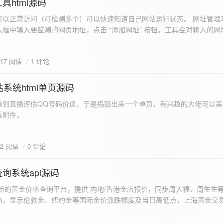
具html源码
以正常访问（可检测多个）可以快速知道自己网站运行状态。 网址管理功
框中输入要监测的网页地址，点击 “添加网址” 按钮，工具会对输入的网
址会被添加到左侧面板的列表中，并且列表项后有 “删除” 按钮。删除网
个网址后面都有一个 “删除” 按钮，点击该按钮可以将对应的网址从监测
617 阅读
1 评论
框中移除该网址选项。筛选网址：右侧面板有一个 “筛选网址” 的下拉框
选，只显示该网址的监测日志，也可以选择 “全部” 来显示所有网址的监
间隔：用户可以在输入框中设置监测间隔时间（单位为秒），默认值为 60 
系统html单页源码
开始监测” 按钮，工具会立即对所有已添加的网址进行一次检测，之后按照
看到直播评估QQ号码价值，于是捣鼓出来一个单页，有兴趣的大佬可以美
击 “停止监测” 按钮可停止监测。重试机制：在进行网址检测时，如果请
下，详细源码可查看附件。
，若重试后仍失败，则记录错误日志。日志记录与显示功能。 日志记录： 
网址的状态（正常或异常）、响应时间、时间戳以及错误信息（若有）。
组中，当日志数量超过 1000 条时，会移除最早的日志记录。日志显示：右侧
02 阅读
0 评论
后的监测日志，正常状态的日志为黑色，异常状态的日志为红色。日志会
息。
询系统api源码
新的黄金价格查询平台，提供 内地/香港金店报价，同步周大福、周生生
格，显示伦敦金、纽约金等国际金价涨跌幅度及当日高低点，上海黄金交
据，通过动态图表直观展示黄金价格趋势变化，所有数据均从第三方API
持移动端自适应显示。 index.html部分 !DOCTYPE html...