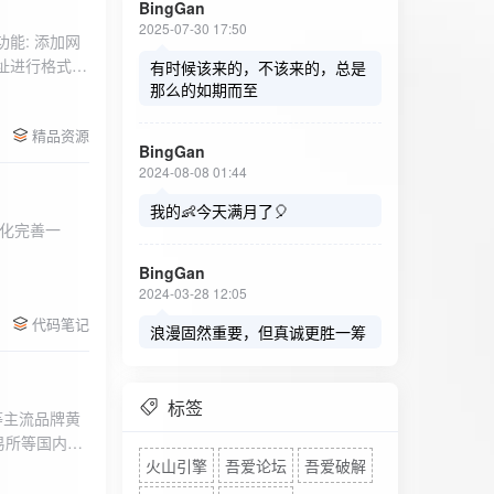
BingGan
2025-07-30 17:50
能: 添加网
址进行格式验
有时候该来的，不该来的，总是
址：在左侧面
那么的如期而至
列表中移除，
精品资源
，用户可以选
BingGan
测日志。 检
2024-08-08 01:44
秒。开始 /
设置的监测间
我的👶今天满月了🎈
化完善一
求失败，会进
每次对网址进
BingGan
日志记录会存
2024-03-28 12:05
面板的日志容器
代码笔记
自动滚动到最
浪漫固然重要，但真诚更胜一筹
标签
等主流品牌黄
易所等国内黄
火山引擎
吾爱论坛
吾爱破解
实时获取，支