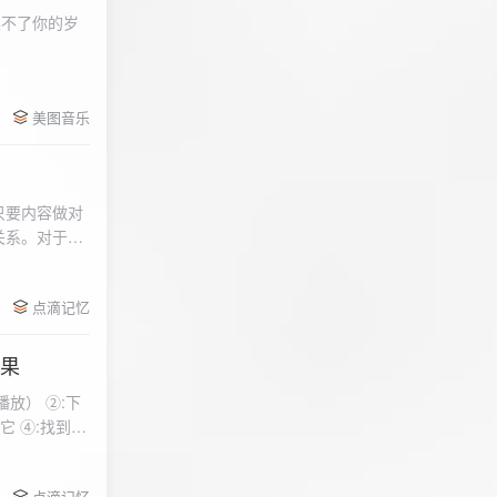
柔不了你的岁
 function
美图音乐
用函数，添加文件到
只要内容做对
关系。对于质
点滴记忆
效果
放） ②:下
到安
 分别选择两个蓝牙
点滴记忆