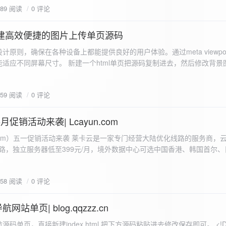
589 阅读
0 评论
I构建高效便捷的图片上传单页源码
计原则，确保在各种设备上都能提供良好的用户体验。通过meta viewpo
适应不同屏幕尺寸。 新建一个html单页把源码复制进去，然后修改背景
"> <head> <meta charset="UTF-8"> <meta name="viewport"
-scale=1.0"> <title>360图床文件上传 - 双虹云博客</title> <style> /*
659 阅读
0 评论
-size: cover; /* 保证背景图片覆盖整个视窗 */ color:
月促销活动来袭| Lcayun.com
 莱卡云是一家专门经营大陆优化线路的服务商，云服务器低至
线路，独立服务器低至399元/月，境外数据中心可选中国香港、韩国首尔
0, 0, 0, 0.1);
据中心可选枣庄、宁波、扬州、绍兴、镇江、成都等，有单线、多线BGP
务器、SSL、CDN、域名注册、域名备案等服务可供选择。 官网链接:
658 阅读
0 评论
.com/actcloud.html
站单页| blog.qqzzz.cn
ll 0.3s ease; position: relative; z-index: 2; } .main-box:hover { transform: translateY(-2px); box-shadow: 0 6px 25px rgba(0, 0, 0, 0.2); } /* 头部样式 */ .header { text-align: center; margin-bottom: 20px; padding-bottom: 15px; border-bottom: 1px solid rgba(255, 255, 255, 0.2); } .header h1 { font-size: 32px; background: linear-gradient(120deg, #2b5876 0%, #4e4376 100%); -webkit-background-clip: text; -webkit-text-fill-color: transparent; margin-bottom: 15px; } /* 提示框样式 */ .notice { background: transparent; padding: 0 25px; border-radius: 12px; margin-bottom: 15px; white-space: nowrap; overflow: hidden; text-overflow: ellipsis; } .notice p { color: #4facfe; font-size: 16px; line-height: 1; font-weight: bold; letter-spacing: 0.5px; margin: 0; } /* 流量卡领取样式 */ .flow-card, .flow-card-top { background: linear-gradient(120deg, #4facfe 0%, #00f2fe 100%); box-shadow: 0 3px 15px rgba(0, 0, 0, 0.1); border-radius: 12px; padding: 10px 15px; margin-bottom: 10px; text-align: center; position: relative; overflow: hidden; display: flex; justify-content: space-between; align-items: center; } .flow-card::before, .flow-card-top::before { content: ''; position: absolute; top: -10px; right: -10px; width: 80px; height: 80px; background: rgba(255, 255, 255, 0.1); border-radius: 50%; } .flow-card .text-content, .flow-card-top h3 { flex: 1; text-align: left; color: #ffffff; font-size: 16px; margin: 0; } .flow-card h2 { color: #ffffff; font-size: 18px; margin-bottom: 4px; font-weight: 600; } .flow-card p { color: rgba(255, 255, 255, 0.9); font-size: 14px; margin-bottom: 0; } .flow-card a, .flow-card-top a { display: inline-block; background: #ffffff; color: #2b5876; padding: 8px 0; border-radius: 50px; font-size: 15px; cursor: pointer; transition: all 0.3s ease; font-weight: 600; text-decoration: none; box-shadow: 0 4px 10px rgba(0, 0, 0, 0.1); margin: 0 5px; white-space: nowrap; width: 110px; text-align: center; } /* 所有按钮统一样式 */ .flow-card .buttons a, .flow-card-top .buttons a { background: #ffffff; color: #2b5876; } .flow-card .buttons a:hover, .flow-card-top .buttons a:hover { background: #f8f9fa; transform: translateY(-2px); box-shadow: 0 6px 15px rgba(0, 0, 0, 0.2); } .flow-card .buttons, .flow-card-top .buttons { display: flex; align-items: center; justify-content: flex-end; flex-wrap: nowrap; } .flow-card a:hover, .flow-card-top a:hover { transform: translateY(-2px); box-shadow: 0 6px 15px rgba(0, 0, 0, 0.2); background: #f8f9fa; } .flow-card-top { margin-bottom: 10px; } /* 导航网格样式 */ .nav-grid { display: grid; grid-template-columns: repeat(2, 1fr); gap: 25px; width: 100%; margin: 0 auto; padding: 0; } /* 导航项样式 */ .nav-item { background: hsl(230, 10%, 33%); border-radius: 12px; padding: 12px; text-align: center; box-shadow: none; transition: all 0.3s ease; min-height: 75px; position: relative; } .nav-item:hover { transform: none; background: hsl(230, 10%, 38%); } .nav-item a { text-decoration: none; color: inherit; display: block; text-align: center; } .nav-item h3 { color: #ffffff; font-size: 17px; margin-bottom: 8px; } .nav-item p { color: rgba(255, 255, 255, 0.9); font-size: 16px; margin-bottom: 4px; } .nav-item .status { position: absolute; bottom: -20px; left: 0; right: 0; color: #ff6b6b; font-size: 12px; text-align: center; font-weight: 500; } /* 底部导航样式 */ .float-nav { display: none; } @media (max-width: 768px) { body { padding-bottom: 20px; } .container { padding: 10px; } .main-box { padding: 15px; margin: 5px; } .header { margin-bottom: 15px; padding-bottom: 10px; } .nav-grid { gap: 15px; } .flow-card, .flow-card-top { padding: 12px; margin-bottom: 10px; flex-direction: column; } .flow-card .text-content, .flow-card-top h3 { text-align: center; margin-bottom: 12px; font-size: 16px; } .flow-card h2 { font-size: 16px; margin-bottom: 5px; text-align: center; } .flow-card p { font-size: 13px; text-align: center; padding: 0 5px; } .flow-card a, .flow-card-top a, .flow-card .buttons a, .flow-card-top .buttons a { padding: 7px 0; font-size: 14px; margin: 0 4px; width: 95px; text-align: center; background: #ffffff; color: #2b5876; } .flow-card .buttons, .flow-card-top .buttons { justify-content: center; width: 100%; margin-top: 5px; } .nav-item { padding: 12px; min-height: 70px; width: 100%; } .header h1 { font-size: 24px; } .notice p { font-size: 14px; } .copyright { padding: 10px 0; font-size: 12px; } } /* 版权信息样式 */ .copyright { text-align: center; padding: 15px 0; color: #6c757d; font-size: 13px; letter-spacing: 0.5px; width: 100%; max-width: 1200px; margin: 0 auto; } /* 弹窗样式 */ .modal-overlay { position: fixed; top: 0; left: 0; right: 0; bottom: 0; background: rgba(0, 0, 0, 0.4); display: flex; justify-content: center; align-items: center; z-index: 10000; } .modal { background: white; border: 1px solid #e9ecef; padding: 25px; border-radius: 15px; width: 90%; max-width: 3