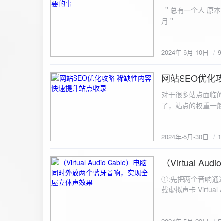
ZipArchive(); $zip->open($fil
＂总有一个人 原本
$file){ $zip->addFile($file,basename($file)); //向压缩包中添加文件 } $zip->close(); //关闭压缩包 打包某
月＂
个文件夹（包含子文件夹）: 
addFileToZip($path, $zip) { $handler = opendir($path);
(($filename = readdir($handler)) !== false)
2024年-6月-10日
为'.'和‘..’，不要对他们进行操作 if (is_dir($path . "/" . $fi
归 addFileToZip($path . "/" . $filename, $zip); } else { //将文件加入zip对象 $zip->addFile($path . "/" .
网站SEO优化
$filename); } } } } $zip = new ZipArchive(); $zip_filename = "down/files.zip"; // 压缩包存放路径与名称
2024-5-30
$zip->open($zi
对于很多站点面临
压缩包中 addFileToZi
了，站点的权重一
量一般的站点，内
2024年-5月-30日
（Virtual
2024-5-29
①:先把两个音响通
载虚拟声卡 Virtua
装目录下，双击打开 aud
音响 ⑤:点击 start 就可以听效果了。 最好是选择蓝牙延迟较低的、或者同款的蓝牙音箱。 原理大概是使
2024年-5月-29日