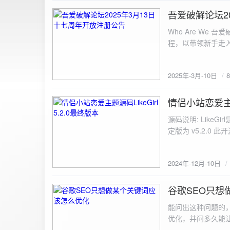
图片链接: <a href="${dat
吾爱破解论坛2
2025-3-10
${data.data.imgFile}</p> <img src="${data.data.url}" alt="上传的图片" class=
Who Are We
else { resultDiv.innerHTML = `<p class="error">${data.error}</p>`; } } else { resultDiv.innerHTML = `<p
程，以带领新手走
class="error">请求失败：${xhr.statusText}<
承上启下的作用，
我们将加强对新注
2025年-3月-10日
严格的处理措施。
区，具体限时开放注册时间
www.52pojie.cn
情侣小站恋爱主题源
2024-12-10
源码说明: Like
定版为 v5.2.0 此
至网站目录并解压 2.
为你的数据库相关信
2024年-12月-10日
谷歌SEO只想
2024-8-7
能问出这种问题的
优化，并问多久能
的网站想针对某个特