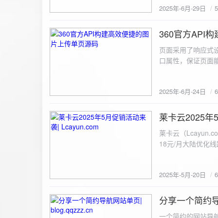
2025年-6月-29日
360官方AP
2025-6-24
页面采用了响应式设
口属性，保证页面能
<!DOCTYPE html> <html lang="zh-CN
content="width=device-width, initial
2025年-6月-24日
重置默认样式 */ * { margin: 0; padding: 0; box-sizing: border-box; } /* 设置页面的字体和添加背景图片 */
body { font-family: Arial, sans-serif; background: url('static/images/background.png') no-repeat center
center fixed; /* 使用服务器上的路径 */ background
莱卡云2025年5
2025-5-20
#333; display: flex; justify-content: center; align-items: center; min-height: 100vh; margin: 0; } /* 容器样
莱卡云（Lcayun.com）五一促销活动来袭
式 */ .container { background-color: rgba(255, 255, 255, 0.9); /* 使用半透明白色背景，以便在图片背景
18元/月大陆优化
上更清晰地显示内容 */ padding: 30px; border-radius: 8px; box-shadow: 0 4px 8px rgba(
国洛杉矶，境内数
width: 100%; max-width: 500px; text-align: center; } /* 标题样式 */ h2 { font-size: 24px; margin-bottom:
选择，更含有游戏服
20px; color: #333; } /* 文件输入框样式 */ input[type="file"] { display: block; margin: 0 auto 20px;
2025年-5月-20日
https://www.lcayun
padding: 8px; background-color: #f7f7f7; border: 1px solid #ccc; border-radius: 4px; font-size: 16px;
color: #333; } /* 按钮样式 */ button { background-color: #007BFF; color: #fff; padding: 12px 20px; font-
分享一个简约导航网
size: 16px; border: none; border-radius: 4px; cursor: pointer; transition: background-color 0.3s ease; }
2025-5-19
/* 按钮悬浮效果 */ button:hover { background-color: #0056b3; } /* 进度条样式 */ .progress-bar { width:
一个简约的网站导航源码单页，直接新建index.html 把下方源码粘贴进去修改保存即可。 <!DOCTYPE html> <html lang="zh"> <head> <meta charset="UTF-8"> <meta name="viewport" content="width=device-width, initial-scale=1.0"> <title>导航网站 -blog.qqzzz.cn</title> <meta name="keywords" content="双虹云博客"> <meta name="description" content="双虹云博客。"> <meta name="author" content="导航网站"> <meta name="robots" content="index,follow"> <meta property="og:title" content="导航网站 - "> <meta property="og:description" content="双虹云。"> <meta property="og:type" content="website"> <link rel="icon" href="https://blog.qqzzz.cn/favicon.ico" type="image/x-icon"> <link rel="shortcut icon" href="https://blog.qqzzz.cn/favicon.ico" type="image/x-icon"> <style> /* 基础样式 */ * { margin: 0; padding: 0; box-sizing: border-box; } /* 主体样式 */ body { background: #f0f2f5; font-family: 'Microsoft YaHei', -apple-system, BlinkMacSystemFont, sans-serif; margin: 0; padding: 0; min-height: 100vh; overflow-x: hidden; position: relative; display: flex; flex-direction: column; } /* 容器样式 */ .container { max-width: 1200px; margin: 0 auto; padding: 20px; flex: 1; display: flex; flex-direction: column; align-items: center; width: 100%; } /* 主盒子样式 */ .main-box { background: white; box-shadow: 0 2px 12px rgba(0, 0, 0, 0.08); border-radius: 24px; border: 1px solid #e9ecef; width: 100%; max-width: 1000px; padding: 30px; margin: 0 auto 15px; transition: a