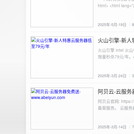
100%; height: 30px; background-color: #ddd; border-radius: 4px; margin-top: 20px; overflow: hidden; }
.progress-fill { height: 100%; background-color: #4caf50; width: 0; line-height: 30px; text-align: center;
color: white; } /* 上传结果区域样式 */ .result { margin-top: 20px; padding: 10px; border: 1px solid #ccc;
border-radius: 4px; background-color: #f9f9f9; font-size: 16px; color: #333; min-height: 40px; } /*
2025年-5月-19日
或成功的提示信息样式 */ .result.success { border-color: #28a745; backgrou
.result.error { border-color: #dc3545; background-color: #f8d7da; } /* 显示图片的样式 */ .uploaded-
火山引擎-新人
image { margin-top: 20px; max-width: 100%; height: auto; border-radius: 4px; border: 1px solid #ddd; }
2025-3-24
</style> </head> <body> <div class="container"> <h2>图片上传-双虹云</h2> 
火山引擎 intel
<input type="file" id="fil
限量秒杀79元/年。4核4G
件</button> </form> <div id="result" class="result"></div> <!-- 进度条 --> <div class="progress-bar">
<div class="progress-fill" id="p
document.getElementById('uploadForm'); cons
2025年-3月-24日
progressBar = document.querySelec
e.preventDefault(); const fileInput = document.getElementById('fileInput'); const file = fileInput.files[0]; 
阿贝云-云服务器免
2025-3-14
(!file) { resultDiv.innerHTML = '<p class="error">请先选择文件！</p>'; return; } const formData = new
FormData(); formData.append('file', file); const xhr = new XMLHttpRequest(); xhr.open('POST',
阿贝云官网: http
'https://api.xinyew.cn/api/360tc', true); // 监听上传
备案服务。 云服务器配
(event.lengthComputable) { const percentComplete = (event.
progressBar.style.width = p
Math.round(percentComplete) + '%'; } }; xhr.onload = 
2025年-3月-14日
JSON.parse(xhr.responseText); if (data.errno === 0) { r