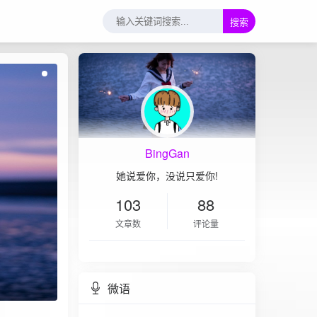
搜索
BingGan
她说爱你，没说只爱你!
103
88
文章数
评论量
微语