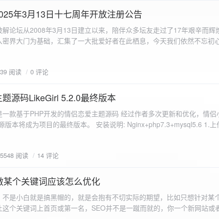
a.data.url}" target="_blank">${data.data.url}</a></p> <p>图片文件名:
025年3月13日十七周年开放注册公告
"uploaded-image" /> `; }
 吾爱破解论坛从2008年3月13日建立以来，陪伴众多坛友走过了17年艰辛而
入密界大门为基础，汇集了一大批爱好者在此栖息，今天我们依然不忘初
/p>`; } }; xhr.onerror = function() { resultDiv.innerHTML =
带领爱好者们走入密界的圣殿。 开放注册时间 为了避免由开放注册带来
'<p class="error">请求发生错误。</p>'; }; xhr.send(formData); }); </script> </body> </htm
册用户的管理。对于发现有马甲或者新注册用户从事违规行为的情况，我
839 阅读
0 评论
在您注册前，请认真阅读注册须知以及社区的总版规，以便更好地适应和
如下： 2025年3月13日 12：00-- 14：00 和 20：00 -- 22：00 
码LikeGirl 5.2.0最终版本
Girl是一款基于PHP开发的情侣恋爱主题源码 经过作者多次更新和优化，情
开源版本将成为项目的最终版本。 安装说明: Nginx+php7.3+mysql5.6 1
打开根目录下的admin文件夹 3.接着找到Config_DB.php文件 打开
息 4.请认真填写安全码 尽量设置的复杂难以猜测/ 修改密码等敏感信息
5548 阅读
14 评论
5.把压缩包中的sql上传到数据库即可，默认账号密码都是admin
做某个关键词应该怎么优化
，不是小白就是搞黑帽的，就是会抱有不切实际的期望，比如只想针对某
让这个关键词上首页或第一名，SEO并不是一蹴而就的，你一个新网站或
定的关键词上首页那是痴心妄想，seo是一项系统化工程 想针对某个词