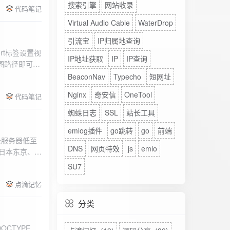
搜索引擎
网站收录
代码笔记
Virtual Audio Cable
WaterDrop
引流宝
IP归属地查询
rt标签设置视
IP地址获取
IP
IP查询
图路径即可。
BeaconNav
Typecho
短网址
Nginx
奇安信
OneTool
代码笔记
蜘蛛日志
SSL
站长工具
emlog插件
go跳转
go
前端
DNS
网页特效
js
emlo
、日本东京、美
、高防等多种
SU7
点滴记忆
分类