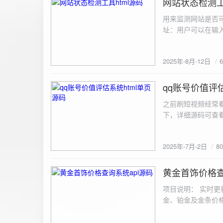
网站状态检测工
2025-8-12
用来监测网站是否可
址：用户可以在输入
证。验证通过后，网
板的网址列表中，每
2025年-8月-12日
同时也会从筛选下拉
择具体的网址进行筛
测功能： 设置监测
qq账号价值评估
2025-7-2
停止监测：点击 “
之前刷短视频经常
隔时间循环检测。点
行最多 3 次重试
行检测后，会记录
储在 logs 数
2025年-7月-2日
8
会显示所有或筛选
底部以显示最新信
黄金首饰价格查
2025-6-29
项目说明： 实时更
金、铂金及金条价
金品种实时交易数