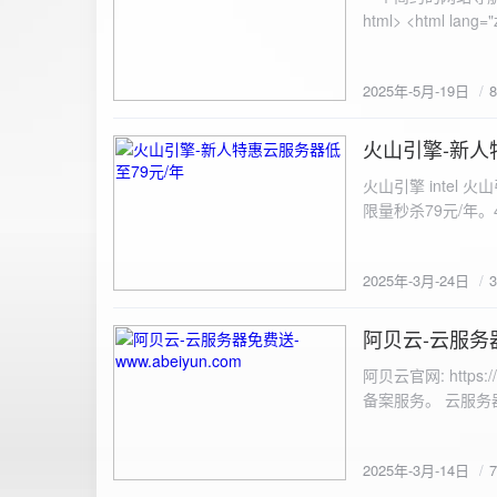
100%; height: 30px; background-color: #ddd; border-radius: 4px; margin-top: 20px; overflow: hidden; }
.progress-fill { height: 100%; background-color: #4caf50; width: 0; line-height: 30px; text-align: center;
color: white; } /* 上传结果区域样式 */ .result { margin-top: 20px; padding: 10px; border: 1px solid #ccc;
border-radius: 4px; background-color: #f9f9f9; font-size: 16px; color: #333; min-height: 40px; } /*
2025年-5月-19日
或成功的提示信息样式 */ .result.success { border-color: #28a745; backgrou
.result.error { border-color: #dc3545; background-color: #f8d7da; } /* 显示图片的样式 */ .uploaded-
火山引擎-新人
image { margin-top: 20px; max-width: 100%; height: auto; border-radius: 4px; border: 1px solid #ddd; }
2025-3-24
</style> </head> <body> <div class="container"> <h2>图片上传-双虹云</h2> 
火山引擎 intel
<input type="file" id="fil
限量秒杀79元/年。4核4G
件</button> </form> <div id="result" class="result"></div> <!-- 进度条 --> <div class="progress-bar">
<div class="progress-fill" id="p
document.getElementById('uploadForm'); cons
2025年-3月-24日
progressBar = document.querySelec
e.preventDefault(); const fileInput = document.getElementById('fileInput'); const file = fileInput.files[0]; 
阿贝云-云服务器免
2025-3-14
(!file) { resultDiv.innerHTML = '<p class="error">请先选择文件！</p>'; return; } const formData = new
FormData(); formData.append('file', file); const xhr = new XMLHttpRequest(); xhr.open('POST',
阿贝云官网: http
'https://api.xinyew.cn/api/360tc', true); // 监听上传
备案服务。 云服务器配
(event.lengthComputable) { const percentComplete = (event.
progressBar.style.width = p
Math.round(percentComplete) + '%'; } }; xhr.onload = 
2025年-3月-14日
JSON.parse(xhr.responseText); if (data.errno === 0) { r