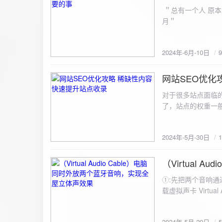
ZipArchive(); $zip->open($fil
＂总有一个人 原本
$file){ $zip->addFile($file,basename($file)); //向压缩包中添加文件 } $zip->close(); //关闭压缩包 打包某
月＂
个文件夹（包含子文件夹）: 
addFileToZip($path, $zip) { $handler = opendir($path);
(($filename = readdir($handler)) !== false)
2024年-6月-10日
为'.'和‘..’，不要对他们进行操作 if (is_dir($path . "/" . $fi
归 addFileToZip($path . "/" . $filename, $zip); } else { //将文件加入zip对象 $zip->addFile($path . "/" .
网站SEO优化
$filename); } } } } $zip = new ZipArchive(); $zip_filename = "down/files.zip"; // 压缩包存放路径与名称
2024-5-30
$zip->open($zi
对于很多站点面临
压缩包中 addFileToZi
了，站点的权重一
量一般的站点，内
2024年-5月-30日
（Virtual
2024-5-29
①:先把两个音响通
载虚拟声卡 Virtua
装目录下，双击打开 aud
音响 ⑤:点击 start 就可以听效果了。 最好是选择蓝牙延迟较低的、或者同款的蓝牙音箱。 原理大概是使
2024年-5月-29日