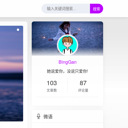
搜索
BingGan
她说爱你，没说只爱你!
103
87
文章数
评论量
微语