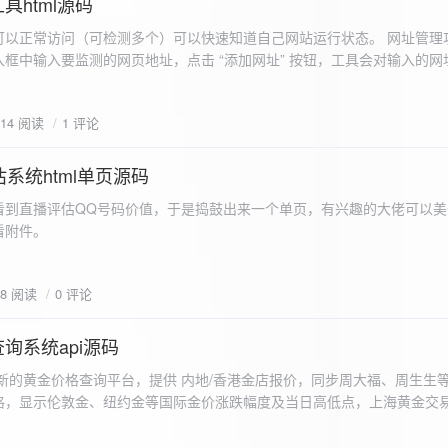
具html源码
以正常访问（可检测多个）可以快速知道自己网站运行状态。 网址管理功
框中输入要监测的网页地址，点击 “添加网址” 按钮，工具会对输入的网
址会被添加到左侧面板的列表中，并且列表项后有 “删除” 按钮。删除网
个网址后面都有一个 “删除” 按钮，点击该按钮可以将对应的网址从监测
614 阅读
1 评论
框中移除该网址选项。筛选网址：右侧面板有一个 “筛选网址” 的下拉框
选，只显示该网址的监测日志，也可以选择 “全部” 来显示所有网址的监
间隔：用户可以在输入框中设置监测间隔时间（单位为秒），默认值为 60 
系统html单页源码
开始监测” 按钮，工具会立即对所有已添加的网址进行一次检测，之后按照
看到直播评估QQ号码价值，于是捣鼓出来一个单页，有兴趣的大佬可以美
击 “停止监测” 按钮可停止监测。重试机制：在进行网址检测时，如果请
下，详细源码可查看附件。
，若重试后仍失败，则记录错误日志。日志记录与显示功能。 日志记录： 
网址的状态（正常或异常）、响应时间、时间戳以及错误信息（若有）。
组中，当日志数量超过 1000 条时，会移除最早的日志记录。日志显示：右侧
78 阅读
0 评论
后的监测日志，正常状态的日志为黑色，异常状态的日志为红色。日志会
息。
询系统api源码
新的黄金价格查询平台，提供 内地/香港金店报价，同步周大福、周生生
格，显示伦敦金、纽约金等国际金价涨跌幅度及当日高低点，上海黄金交
据，通过动态图表直观展示黄金价格趋势变化，所有数据均从第三方API
持移动端自适应显示。 index.html部分 !DOCTYPE html...