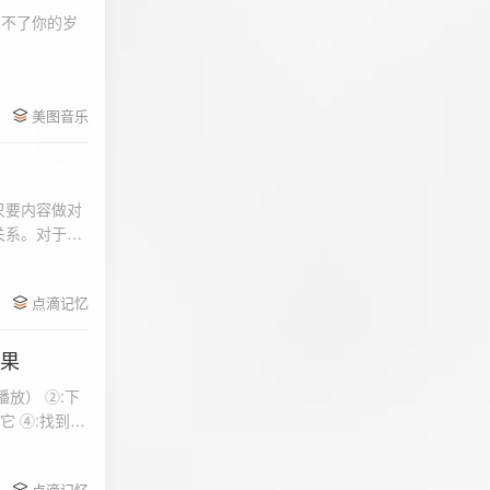
柔不了你的岁
 function
美图音乐
用函数，添加文件到
只要内容做对
关系。对于质
点滴记忆
效果
放） ②:下
到安
 分别选择两个蓝牙
点滴记忆