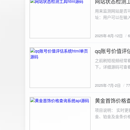
网站状态检测工
2025-8-12
用来监测网站是否可
址：用户可以在输入
证。验证通过后，网
板的网址列表中，每
2025年-8月-12日
同时也会从筛选下拉
择具体的网址进行筛
测功能： 设置监测
qq账号价值评估
2025-7-2
停止监测：点击 “
之前刷短视频经常
隔时间循环检测。点
行最多 3 次重试
行检测后，会记录
储在 logs 数
2025年-7月-2日
7
会显示所有或筛选
底部以显示最新信
黄金首饰价格查
2025-6-29
项目说明： 实时更
金、铂金及金条价
金品种实时交易数