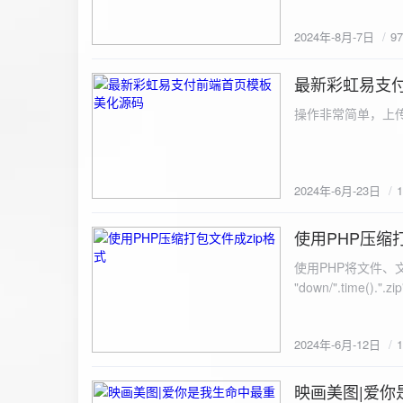
建议是做sem，s
2024年-8月-7日
9
最新彩虹易支
2024-6-23
操作非常简单，上传
2024年-6月-23日
使用PHP压缩
2024-6-12
使用PHP将文件、文件夹打
"down/".time().".zip"; // 压缩包存放路径与名称
开压缩包,没有则创建 // 参数1是要压缩的文件,参数2为压缩后,在压缩包中的文件名「这里我们把 lo
文件压缩,压缩后的文件
2024年-6月-12日
数可以改为 basenam
>addFile("img/logo.png",basename("
= array( "img/1.jpg", "img/2.jpg", ); $filename = "down/img.zip"; // 压缩包存放路径与名称 $zip = new
映画美图|爱你
2024-6-10