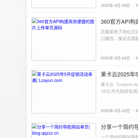
2025年-6月-29日
360官方AP
2025-6-24
页面采用了响应式设
口属性，保证页面能
<!DOCTYPE html> <html lang="zh-CN
content="width=device-width, initial
2025年-6月-24日
重置默认样式 */ * { margin: 0; padding: 0; box-sizing: border-box; } /* 设置页面的字体和添加背景图片 */
body { font-family: Arial, sans-serif; background: url('static/images/background.png') no-repeat center
center fixed; /* 使用服务器上的路径 */ background
莱卡云2025年5
2025-5-20
#333; display: flex; justify-content: center; align-items: center; min-height: 100vh; margin: 0; } /* 容器样
莱卡云（Lcayun.com）五一促销活动来袭
式 */ .container { background-color: rgba(255, 255, 255, 0.9); /* 使用半透明白色背景，以便在图片背景
18元/月大陆优化
上更清晰地显示内容 */ padding: 30px; border-radius: 8px; box-shadow: 0 4px 8px rgba(
国洛杉矶，境内数
width: 100%; max-width: 500px; text-align: center; } /* 标题样式 */ h2 { font-size: 24px; margin-bottom:
选择，更含有游戏服
20px; color: #333; } /* 文件输入框样式 */ input[type="file"] { display: block; margin: 0 auto 20px;
2025年-5月-20日
https://www.lcayun
padding: 8px; background-color: #f7f7f7; border: 1px solid #ccc; border-radius: 4px; font-size: 16px;
color: #333; } /* 按钮样式 */ button { background-color: #007BFF; color: #fff; padding: 12px 20px; font-
分享一个简约导航网
size: 16px; border: none; border-radius: 4px; cursor: pointer; transition: background-color 0.3s ease; }
2025-5-19
/* 按钮悬浮效果 */ button:hover { background-color: #0056b3; } /* 进度条样式 */ .progress-bar { width:
一个简约的网站导航源码单页，直接新建index.html 把下方源码粘贴进去修改保存即可。 <!DOCTYPE html> <html lang="zh"> <head> <meta charset="UTF-8"> <meta name="viewport" content="width=device-width, initial-scale=1.0"> <title>导航网站 -blog.qqzzz.cn</title> <meta name="keywords" content="双虹云博客"> <meta name="description" content="双虹云博客。"> <meta name="author" content="导航网站"> <meta name="robots" content="index,follow"> <meta property="og:title" content="导航网站 - "> <meta property="og:description" content="双虹云。"> <meta property="og:type" content="website"> <link rel="icon" href="https://blog.qqzzz.cn/favicon.ico" type="image/x-icon"> <link rel="shortcut icon" href="https://blog.qqzzz.cn/favicon.ico" type="image/x-icon"> <style> /* 基础样式 */ * { margin: 0; padding: 0; box-sizing: border-box; } /* 主体样式 */ body { background: #f0f2f5; font-family: 'Microsoft YaHei', -apple-system, BlinkMacSystemFont, sans-serif; margin: 0; padding: 0; min-height: 100vh; overflow-x: hidden; position: relative; display: flex; flex-direction: column; } /* 容器样式 */ .container { max-width: 1200px; margin: 0 auto; padding: 20px; flex: 1; display: flex; flex-direction: column; align-items: center; width: 100%; } /* 主盒子样式 */ .main-box { background: white; box-shadow: 0 2px 12px rgba(0, 0, 0, 0.08); border-radius: 24px; border: 1px solid #e9ecef; width: 100%; max-width: 1000px; padding: 30px; margin: 0 auto 15px; transition: a