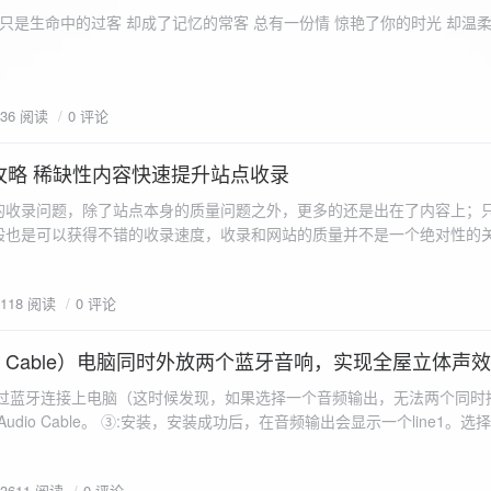
ename,ZipArchive::CREATE); //打开压缩包 //遍历文件 foreach($fileList as
只是生命中的过客 却成了记忆的常客 总有一份情 惊艳了你的时光 却温
<?php /** * @param $path 文件夹路径 * @param $zip zip 对象 */
 //打开当前文件夹由$path指定。 while
 { if ($filename != "." && $filename != "..") { //文件夹文件名字
936 阅读
0 评论
lename)) { // 如果读取的某个对象是文件夹，则递
攻略 稀缺性内容快速提升站点收录
p_filename, ZIPARCHIVE::CREATE); // 打开压缩包,没有则创建 //调
的收录问题，除了站点本身的质量问题之外，更多的还是出在了内容上；
p("img",$zip);
般也是可以获得不错的收录速度，收录和网站的质量并不是一个绝对性的
容又不得要领，自然收录上就会有比较大的问题。
1118 阅读
0 评论
 Audio Cable）电脑同时外放两个蓝牙音响，实现全屋立体声
过蓝牙连接上电脑（这时候发现，如果选择一个音频输出，无法两个同时播
l Audio Cable。 ③:安装，安装成功后，在音频输出会显示一个line1。选择它 ④:找
iorepeater.exe 两次 （双开） wave in 都选择 line1 wave out
53611 阅读
0 评论