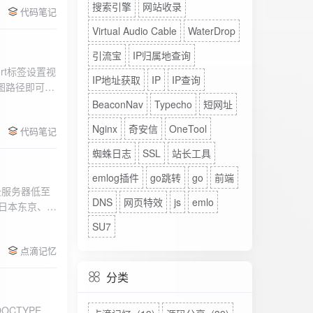
搜索引擎
网站收录
代码笔记
Virtual Audio Cable
WaterDrop
引流宝
IP归属地查询
rt标签设置视
IP地址获取
IP
IP查询
图路径即可。
BeaconNav
Typecho
短网址
Nginx
奇安信
OneTool
代码笔记
蜘蛛日志
SSL
站长工具
emlog插件
go跳转
go
前端
DNS
网页特效
js
emlo
、日本东京、美
、高防等多种
SU7
点滴记忆
分类