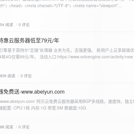
 错误
854 阅读
0 评论
nd-color: #e9f7e8; }
特惠云服务器低至79元/年
<form id="uploadForm">
 火山引擎基于英特尔"志强"处理器 业务为先，志强更强。 新用户上云享超值优
eInput" name="file" accept="image/*" required /> <button type="submit">上传文
仅需99元/年。 活动入口:https://www.volcengine.com/activity/ne
rogressFill">0%</div> </div> </div> <script> const form =
t resultDiv = document.getElementById('result'); const
3839 阅读
0 评论
tor('.progress-fill'); form.addEventListener('submit', (e) => {
if
费送-www.abeiyun.com
s://www.abeiyun.com/ 阿贝云免费云服务器采用BGP多线路，速度快，独
进度事件 xhr.upload.onprogress = function(event) { if
置: CPU:1核 内存:1G 带宽:5M 数据盘:10G
loaded / event.total) * 100;
ercentComplete + '%'; progressBar.innerHTML =
function() { if (xhr.status === 200) { const data =
788 阅读
0 评论
esultDiv.innerHTML = ` <p>上传成功！</p> <p>