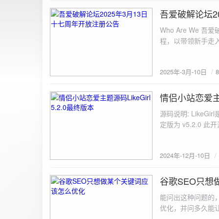
图片链接: <a href="${dat
吾爱破解论坛2
2025-3-10
${data.data.imgFile}</p> <img src="${data.data.url}" alt="上传的图片" class=
Who Are We
else { resultDiv.innerHTML = `<p class="error">${data.error}</p>`; } } else { resultDiv.innerHTML = `<p
程，以带领新手走
class="error">请求失败：${xhr.statusText}<
承上启下的作用，
我们将加强对新注
2025年-3月-10日
严格的处理措施。
区，具体限时开放注册时间
www.52pojie.cn
情侣小站恋爱主题源
2024-12-10
源码说明: Like
定版为 v5.2.0 此
至网站目录并解压 2.
为你的数据库相关信
2024年-12月-10日
谷歌SEO只想
2024-8-7
能问出这种问题的
优化，并问多久能
的网站想针对某个特