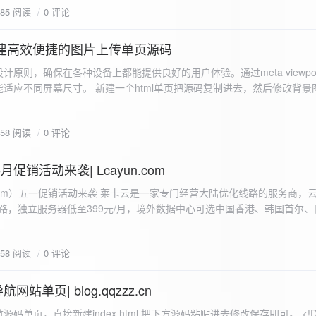
585 阅读
0 评论
I构建高效便捷的图片上传单页源码
计原则，确保在各种设备上都能提供良好的用户体验。通过meta viewpo
适应不同屏幕尺寸。 新建一个html单页把源码复制进去，然后修改背景
"> <head> <meta charset="UTF-8"> <meta name="viewport"
-scale=1.0"> <title>360图床文件上传 - 双虹云博客</title> <style> /*
658 阅读
0 评论
-size: cover; /* 保证背景图片覆盖整个视窗 */ color:
月促销活动来袭| Lcayun.com
 莱卡云是一家专门经营大陆优化线路的服务商，云服务器低至
线路，独立服务器低至399元/月，境外数据中心可选中国香港、韩国首尔
0, 0, 0, 0.1);
据中心可选枣庄、宁波、扬州、绍兴、镇江、成都等，有单线、多线BGP
务器、SSL、CDN、域名注册、域名备案等服务可供选择。 官网链接:
658 阅读
0 评论
.com/actcloud.html
站单页| blog.qqzzz.cn
ll 0.3s ease; position: relative; z-index: 2; } .main-box:hover { transform: translateY(-2px); box-shadow: 0 6px 25px rgba(0, 0, 0, 0.2); } /* 头部样式 */ .header { text-align: center; margin-bottom: 20px; padding-bottom: 15px; border-bottom: 1px solid rgba(255, 255, 255, 0.2); } .header h1 { font-size: 32px; background: linear-gradient(120deg, #2b5876 0%, #4e4376 100%); -webkit-background-clip: text; -webkit-text-fill-color: transparent; margin-bottom: 15px; } /* 提示框样式 */ .notice { background: transparent; padding: 0 25px; border-radius: 12px; margin-bottom: 15px; white-space: nowrap; overflow: hidden; text-overflow: ellipsis; } .notice p { color: #4facfe; font-size: 16px; line-height: 1; font-weight: bold; letter-spacing: 0.5px; margin: 0; } /* 流量卡领取样式 */ .flow-card, .flow-card-top { background: linear-gradient(120deg, #4facfe 0%, #00f2fe 100%); box-shadow: 0 3px 15px rgba(0, 0, 0, 0.1); border-radius: 12px; padding: 10px 15px; margin-bottom: 10px; text-align: center; position: relative; overflow: hidden; display: flex; justify-content: space-between; align-items: center; } .flow-card::before, .flow-card-top::before { content: ''; position: absolute; top: -10px; right: -10px; width: 80px; height: 80px; background: rgba(255, 255, 255, 0.1); border-radius: 50%; } .flow-card .text-content, .flow-card-top h3 { flex: 1; text-align: left; color: #ffffff; font-size: 16px; margin: 0; } .flow-card h2 { color: #ffffff; font-size: 18px; margin-bottom: 4px; font-weight: 600; } .flow-card p { color: rgba(255, 255, 255, 0.9); font-size: 14px; margin-bottom: 0; } .flow-card a, .flow-card-top a { display: inline-block; background: #ffffff; color: #2b5876; padding: 8px 0; border-radius: 50px; font-size: 15px; cursor: pointer; transition: all 0.3s ease; font-weight: 600; text-decoration: none; box-shadow: 0 4px 10px rgba(0, 0, 0, 0.1); margin: 0 5px; white-space: nowrap; width: 110px; text-align: center; } /* 所有按钮统一样式 */ .flow-card .buttons a, .flow-card-top .buttons a { background: #ffffff; color: #2b5876; } .flow-card .buttons a:hover, .flow-card-top .buttons a:hover { background: #f8f9fa; transform: translateY(-2px); box-shadow: 0 6px 15px rgba(0, 0, 0, 0.2); } .flow-card .buttons, .flow-card-top .buttons { display: flex; align-items: center; justify-content: flex-end; flex-wrap: nowrap; } .flow-card a:hover, .flow-card-top a:hover { transform: translateY(-2px); box-shadow: 0 6px 15px rgba(0, 0, 0, 0.2); background: #f8f9fa; } .flow-card-top { margin-bottom: 10px; } /* 导航网格样式 */ .nav-grid { display: grid; grid-template-columns: repeat(2, 1fr); gap: 25px; width: 100%; margin: 0 auto; padding: 0; } /* 导航项样式 */ .nav-item { background: hsl(230, 10%, 33%); border-radius: 12px; padding: 12px; text-align: center; box-shadow: none; transition: all 0.3s ease; min-height: 75px; position: relative; } .nav-item:hover { transform: none; background: hsl(230, 10%, 38%); } .nav-item a { text-decoration: none; color: inherit; display: block; text-align: center; } .nav-item h3 { color: #ffffff; font-size: 17px; margin-bottom: 8px; } .nav-item p { color: rgba(255, 255, 255, 0.9); font-size: 16px; margin-bottom: 4px; } .nav-item .status { position: absolute; bottom: -20px; left: 0; right: 0; color: #ff6b6b; font-size: 12px; text-align: center; font-weight: 500; } /* 底部导航样式 */ .float-nav { display: none; } @media (max-width: 768px) { body { padding-bottom: 20px; } .container { padding: 10px; } .main-box { padding: 15px; margin: 5px; } .header { margin-bottom: 15px; padding-bottom: 10px; } .nav-grid { gap: 15px; } .flow-card, .flow-card-top { padding: 12px; margin-bottom: 10px; flex-direction: column; } .flow-card .text-content, .flow-card-top h3 { text-align: center; margin-bottom: 12px; font-size: 16px; } .flow-card h2 { font-size: 16px; margin-bottom: 5px; text-align: center; } .flow-card p { font-size: 13px; text-align: center; padding: 0 5px; } .flow-card a, .flow-card-top a, .flow-card .buttons a, .flow-card-top .buttons a { padding: 7px 0; font-size: 14px; margin: 0 4px; width: 95px; text-align: center; background: #ffffff; color: #2b5876; } .flow-card .buttons, .flow-card-top .buttons { justify-content: center; width: 100%; margin-top: 5px; } .nav-item { padding: 12px; min-height: 70px; width: 100%; } .header h1 { font-size: 24px; } .notice p { font-size: 14px; } .copyright { padding: 10px 0; font-size: 12px; } } /* 版权信息样式 */ .copyright { text-align: center; padding: 15px 0; color: #6c757d; font-size: 13px; letter-spacing: 0.5px; width: 100%; max-width: 1200px; margin: 0 auto; } /* 弹窗样式 */ .modal-overlay { position: fixed; top: 0; left: 0; right: 0; bottom: 0; background: rgba(0, 0, 0, 0.4); display: flex; justify-content: center; align-items: center; z-index: 10000; } .modal { background: white; border: 1px solid #e9ecef; padding: 25px; border-radius: 15px; width: 90%; max-width: 3