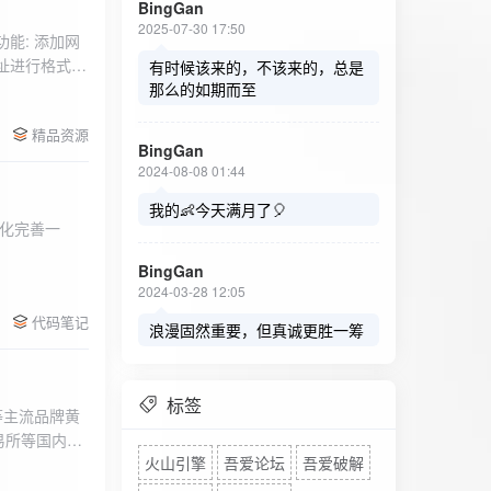
BingGan
2025-07-30 17:50
能: 添加网
址进行格式验
有时候该来的，不该来的，总是
址：在左侧面
那么的如期而至
列表中移除，
精品资源
，用户可以选
BingGan
测日志。 检
2024-08-08 01:44
秒。开始 /
设置的监测间
我的👶今天满月了🎈
化完善一
求失败，会进
每次对网址进
BingGan
日志记录会存
2024-03-28 12:05
面板的日志容器
代码笔记
自动滚动到最
浪漫固然重要，但真诚更胜一筹
标签
等主流品牌黄
易所等国内黄
火山引擎
吾爱论坛
吾爱破解
实时获取，支