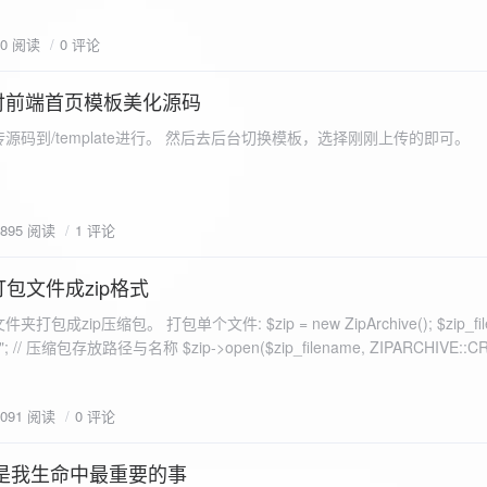
eo不适合，如果说有人能承诺让你一个全新的网站，或者本来没...
70 阅读
0 评论
付前端首页模板美化源码
源码到/template进行。 然后去后台切换模板，选择刚刚上传的即可。
1895 阅读
1 评论
打包文件成zip格式
包成zip压缩包。 打包单个文件: $zip = new ZipArchive(); $zip_fil
 $zip->open($zip_filename, ZIPARCHIVE::CREATE); // 打
go.png
为 logon2.png」,如果需要的压缩后的文件跟原文件名一样 addFile(
1091 阅读
0 评论
e("img/logon2.png),也就是原文件所在的路径 $zip-
logon2.png")); $res = $zip->close(); 打包多个文件: <?php $fileList
是我生命中最重要的事