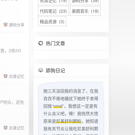
点滴记忆 (19)
源码分享 (39)
代码笔记 (23)
美图音乐 (18)
精品资源 (3)
源码分享
热门文章
惠，2核2G
w
舔狗日记
点滴记忆
她三天没回我的消息了，在我
孜孜不倦地骚扰下她终于舍得
立IP地址，送免
回我“
nmsl
”，我想这一定是有
什么含义吧，噢！我恍然大悟
原来是
尼美舒利颗粒
，她知道
点滴记忆
我有关节炎让我吃尼美舒利颗