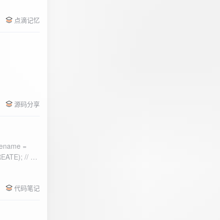
点滴记忆
源码分享
ename =
) 的第二个参
代码笔记