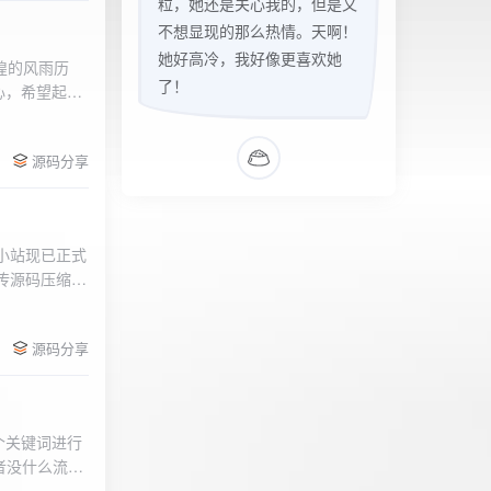
粒，她还是关心我的，但是又
不想显现的那么热情。天啊！
她好高冷，我好像更喜欢她
辉煌的风雨历
了！
心，希望起到
的负面影响，
l>
们会采取更加
源码分享
享受我们的社
官方论坛:
侣小站现已正式
.上传源码压缩包
后按注释提示更改
需输入安全码
源码分享
个关键词进行
者没什么流量
做排名，我的