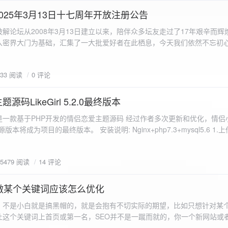
a.data.url}" target="_blank">${data.data.url}</a></p> <p>图片文件名:
025年3月13日十七周年开放注册公告
"uploaded-image" /> `; }
 吾爱破解论坛从2008年3月13日建立以来，陪伴众多坛友走过了17年艰辛而
入密界大门为基础，汇集了一大批爱好者在此栖息，今天我们依然不忘初
/p>`; } }; xhr.onerror = function() { resultDiv.innerHTML =
带领爱好者们走入密界的圣殿。 开放注册时间 为了避免由开放注册带来
'<p class="error">请求发生错误。</p>'; }; xhr.send(formData); }); </script> </body> </htm
册用户的管理。对于发现有马甲或者新注册用户从事违规行为的情况，我
833 阅读
0 评论
在您注册前，请认真阅读注册须知以及社区的总版规，以便更好地适应和
如下： 2025年3月13日 12：00-- 14：00 和 20：00 -- 22：00 
码LikeGirl 5.2.0最终版本
Girl是一款基于PHP开发的情侣恋爱主题源码 经过作者多次更新和优化，情
开源版本将成为项目的最终版本。 安装说明: Nginx+php7.3+mysql5.6 1
打开根目录下的admin文件夹 3.接着找到Config_DB.php文件 打开
息 4.请认真填写安全码 尽量设置的复杂难以猜测/ 修改密码等敏感信息
5479 阅读
14 评论
5.把压缩包中的sql上传到数据库即可，默认账号密码都是admin
做某个关键词应该怎么优化
，不是小白就是搞黑帽的，就是会抱有不切实际的期望，比如只想针对某
让这个关键词上首页或第一名，SEO并不是一蹴而就的，你一个新网站或
定的关键词上首页那是痴心妄想，seo是一项系统化工程 想针对某个词