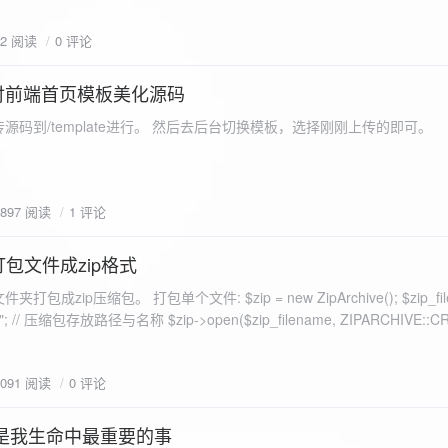
eo不适合，如果说有人能承诺让你一个全新的网站，或者本来没...
72 阅读
0 评论
付前端首页模板美化源码
源码到/template进行。 然后去后台切换模板，选择刚刚上传的即可。
1897 阅读
1 评论
打包文件成zip格式
包成zip压缩包。 打包单个文件: $zip = new ZipArchive(); $zip_fil
 $zip->open($zip_filename, ZIPARCHIVE::CREATE); // 打
go.png
为 logon2.png」,如果需要的压缩后的文件跟原文件名一样 addFile(
1091 阅读
0 评论
e("img/logon2.png),也就是原文件所在的路径 $zip-
logon2.png")); $res = $zip->close(); 打包多个文件: <?php $fileList
是我生命中最重要的事