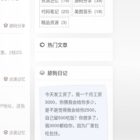
点滴记忆 (19)
源码分享 (39)
代码笔记 (23)
美图音乐 (18)
精品资源 (3)
源码分享
热门文章
惠，2核2G
w
舔狗日记
点滴记忆
今天发工资了，我一个月工资
3000，你猜我会给你多少，
立IP地址，送免
是不是觉得我会给你2500，
自己留500吃饭？你想多了，
我3000都给你，因为厂里包
点滴记忆
吃包住。