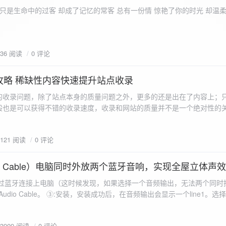
ename,ZipArchive::CREATE); //打开压缩包 //遍历文件 foreach($fileList as
只是生命中的过客 却成了记忆的常客 总有一份情 惊艳了你的时光 却温
<?php /** * @param $path 文件夹路径 * @param $zip zip 对象 */
 //打开当前文件夹由$path指定。 while
 { if ($filename != "." && $filename != "..") { //文件夹文件名字
936 阅读
0 评论
lename)) { // 如果读取的某个对象是文件夹，则递
攻略 稀缺性内容快速提升站点收录
p_filename, ZIPARCHIVE::CREATE); // 打开压缩包,没有则创建 //调
的收录问题，除了站点本身的质量问题之外，更多的还是出在了内容上；
p("img",$zip);
般也是可以获得不错的收录速度，收录和网站的质量并不是一个绝对性的
容又不得要领，自然收录上就会有比较大的问题。
1121 阅读
0 评论
 Audio Cable）电脑同时外放两个蓝牙音响，实现全屋立体声
过蓝牙连接上电脑（这时候发现，如果选择一个音频输出，无法两个同时播
l Audio Cable。 ③:安装，安装成功后，在音频输出会显示一个line1。选择它 ④:找
iorepeater.exe 两次 （双开） wave in 都选择 line1 wave out
53909 阅读
0 评论