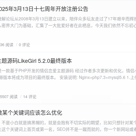
a.data.url}" target="_blank">${data.data.url}</a></p> <p>图片文件名:
025年3月13日十七周年开放注册公告
"uploaded-image" /> `; }
 吾爱破解论坛从2008年3月13日建立以来，陪伴众多坛友走过了17年艰辛而
入密界大门为基础，汇集了一大批爱好者在此栖息，今天我们依然不忘初
/p>`; } }; xhr.onerror = function() { resultDiv.innerHTML =
带领爱好者们走入密界的圣殿。 开放注册时间 为了避免由开放注册带来
'<p class="error">请求发生错误。</p>'; }; xhr.send(formData); }); </script> </body> </htm
册用户的管理。对于发现有马甲或者新注册用户从事违规行为的情况，我
836 阅读
0 评论
在您注册前，请认真阅读注册须知以及社区的总版规，以便更好地适应和
如下： 2025年3月13日 12：00-- 14：00 和 20：00 -- 22：00 
码LikeGirl 5.2.0最终版本
Girl是一款基于PHP开发的情侣恋爱主题源码 经过作者多次更新和优化，情
开源版本将成为项目的最终版本。 安装说明: Nginx+php7.3+mysql5.6 1
打开根目录下的admin文件夹 3.接着找到Config_DB.php文件 打开
息 4.请认真填写安全码 尽量设置的复杂难以猜测/ 修改密码等敏感信息
5507 阅读
14 评论
5.把压缩包中的sql上传到数据库即可，默认账号密码都是admin
做某个关键词应该怎么优化
，不是小白就是搞黑帽的，就是会抱有不切实际的期望，比如只想针对某
让这个关键词上首页或第一名，SEO并不是一蹴而就的，你一个新网站或
定的关键词上首页那是痴心妄想，seo是一项系统化工程 想针对某个词