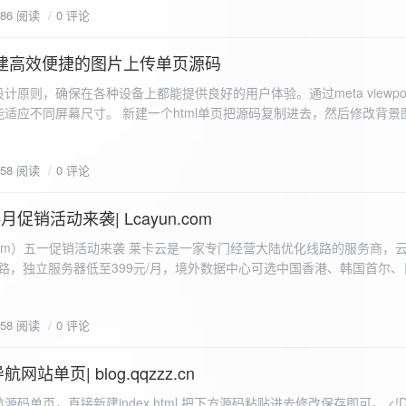
586 阅读
0 评论
I构建高效便捷的图片上传单页源码
计原则，确保在各种设备上都能提供良好的用户体验。通过meta viewpo
适应不同屏幕尺寸。 新建一个html单页把源码复制进去，然后修改背景
"> <head> <meta charset="UTF-8"> <meta name="viewport"
-scale=1.0"> <title>360图床文件上传 - 双虹云博客</title> <style> /*
658 阅读
0 评论
-size: cover; /* 保证背景图片覆盖整个视窗 */ color:
月促销活动来袭| Lcayun.com
 莱卡云是一家专门经营大陆优化线路的服务商，云服务器低至
线路，独立服务器低至399元/月，境外数据中心可选中国香港、韩国首尔
0, 0, 0, 0.1);
据中心可选枣庄、宁波、扬州、绍兴、镇江、成都等，有单线、多线BGP
务器、SSL、CDN、域名注册、域名备案等服务可供选择。 官网链接:
658 阅读
0 评论
.com/actcloud.html
站单页| blog.qqzzz.cn
ll 0.3s ease; position: relative; z-index: 2; } .main-box:hover { transform: translateY(-2px); box-shadow: 0 6px 25px rgba(0, 0, 0, 0.2); } /* 头部样式 */ .header { text-align: center; margin-bottom: 20px; padding-bottom: 15px; border-bottom: 1px solid rgba(255, 255, 255, 0.2); } .header h1 { font-size: 32px; background: linear-gradient(120deg, #2b5876 0%, #4e4376 100%); -webkit-background-clip: text; -webkit-text-fill-color: transparent; margin-bottom: 15px; } /* 提示框样式 */ .notice { background: transparent; padding: 0 25px; border-radius: 12px; margin-bottom: 15px; white-space: nowrap; overflow: hidden; text-overflow: ellipsis; } .notice p { color: #4facfe; font-size: 16px; line-height: 1; font-weight: bold; letter-spacing: 0.5px; margin: 0; } /* 流量卡领取样式 */ .flow-card, .flow-card-top { background: linear-gradient(120deg, #4facfe 0%, #00f2fe 100%); box-shadow: 0 3px 15px rgba(0, 0, 0, 0.1); border-radius: 12px; padding: 10px 15px; margin-bottom: 10px; text-align: center; position: relative; overflow: hidden; display: flex; justify-content: space-between; align-items: center; } .flow-card::before, .flow-card-top::before { content: ''; position: absolute; top: -10px; right: -10px; width: 80px; height: 80px; background: rgba(255, 255, 255, 0.1); border-radius: 50%; } .flow-card .text-content, .flow-card-top h3 { flex: 1; text-align: left; color: #ffffff; font-size: 16px; margin: 0; } .flow-card h2 { color: #ffffff; font-size: 18px; margin-bottom: 4px; font-weight: 600; } .flow-card p { color: rgba(255, 255, 255, 0.9); font-size: 14px; margin-bottom: 0; } .flow-card a, .flow-card-top a { display: inline-block; background: #ffffff; color: #2b5876; padding: 8px 0; border-radius: 50px; font-size: 15px; cursor: pointer; transition: all 0.3s ease; font-weight: 600; text-decoration: none; box-shadow: 0 4px 10px rgba(0, 0, 0, 0.1); margin: 0 5px; white-space: nowrap; width: 110px; text-align: center; } /* 所有按钮统一样式 */ .flow-card .buttons a, .flow-card-top .buttons a { background: #ffffff; color: #2b5876; } .flow-card .buttons a:hover, .flow-card-top .buttons a:hover { background: #f8f9fa; transform: translateY(-2px); box-shadow: 0 6px 15px rgba(0, 0, 0, 0.2); } .flow-card .buttons, .flow-card-top .buttons { display: flex; align-items: center; justify-content: flex-end; flex-wrap: nowrap; } .flow-card a:hover, .flow-card-top a:hover { transform: translateY(-2px); box-shadow: 0 6px 15px rgba(0, 0, 0, 0.2); background: #f8f9fa; } .flow-card-top { margin-bottom: 10px; } /* 导航网格样式 */ .nav-grid { display: grid; grid-template-columns: repeat(2, 1fr); gap: 25px; width: 100%; margin: 0 auto; padding: 0; } /* 导航项样式 */ .nav-item { background: hsl(230, 10%, 33%); border-radius: 12px; padding: 12px; text-align: center; box-shadow: none; transition: all 0.3s ease; min-height: 75px; position: relative; } .nav-item:hover { transform: none; background: hsl(230, 10%, 38%); } .nav-item a { text-decoration: none; color: inherit; display: block; text-align: center; } .nav-item h3 { color: #ffffff; font-size: 17px; margin-bottom: 8px; } .nav-item p { color: rgba(255, 255, 255, 0.9); font-size: 16px; margin-bottom: 4px; } .nav-item .status { position: absolute; bottom: -20px; left: 0; right: 0; color: #ff6b6b; font-size: 12px; text-align: center; font-weight: 500; } /* 底部导航样式 */ .float-nav { display: none; } @media (max-width: 768px) { body { padding-bottom: 20px; } .container { padding: 10px; } .main-box { padding: 15px; margin: 5px; } .header { margin-bottom: 15px; padding-bottom: 10px; } .nav-grid { gap: 15px; } .flow-card, .flow-card-top { padding: 12px; margin-bottom: 10px; flex-direction: column; } .flow-card .text-content, .flow-card-top h3 { text-align: center; margin-bottom: 12px; font-size: 16px; } .flow-card h2 { font-size: 16px; margin-bottom: 5px; text-align: center; } .flow-card p { font-size: 13px; text-align: center; padding: 0 5px; } .flow-card a, .flow-card-top a, .flow-card .buttons a, .flow-card-top .buttons a { padding: 7px 0; font-size: 14px; margin: 0 4px; width: 95px; text-align: center; background: #ffffff; color: #2b5876; } .flow-card .buttons, .flow-card-top .buttons { justify-content: center; width: 100%; margin-top: 5px; } .nav-item { padding: 12px; min-height: 70px; width: 100%; } .header h1 { font-size: 24px; } .notice p { font-size: 14px; } .copyright { padding: 10px 0; font-size: 12px; } } /* 版权信息样式 */ .copyright { text-align: center; padding: 15px 0; color: #6c757d; font-size: 13px; letter-spacing: 0.5px; width: 100%; max-width: 1200px; margin: 0 auto; } /* 弹窗样式 */ .modal-overlay { position: fixed; top: 0; left: 0; right: 0; bottom: 0; background: rgba(0, 0, 0, 0.4); display: flex; justify-content: center; align-items: center; z-index: 10000; } .modal { background: white; border: 1px solid #e9ecef; padding: 25px; border-radius: 15px; width: 90%; max-width: 3