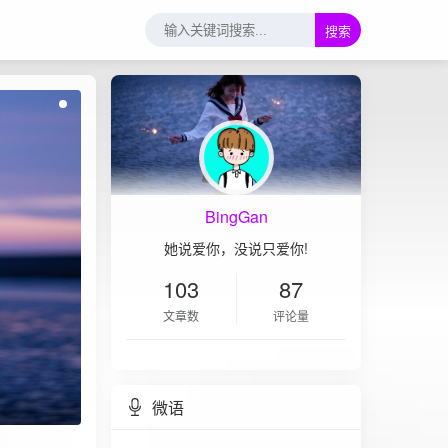
搜索
BingGan
她说爱你，没说只爱你!
103
87
文章数
评论量
微语