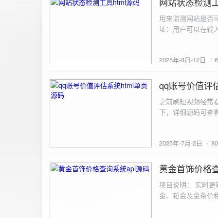
网站状态检测工
2025-8-12
用来监测网站是否可
址：用户可以在输入
证。验证通过后，网
板的网址列表中，每
2025年-8月-12日
同时也会从筛选下拉
择具体的网址进行筛
测功能： 设置监测
qq账号价值评估
2025-7-2
停止监测：点击 “
之前刷短视频经常
隔时间循环检测。点
行最多 3 次重试
行检测后，会记录
储在 logs 数
2025年-7月-2日
8
会显示所有或筛选
底部以显示最新信
黄金首饰价格查
2025-6-29
项目说明： 实时更
金、铂金及金条价
金品种实时交易数