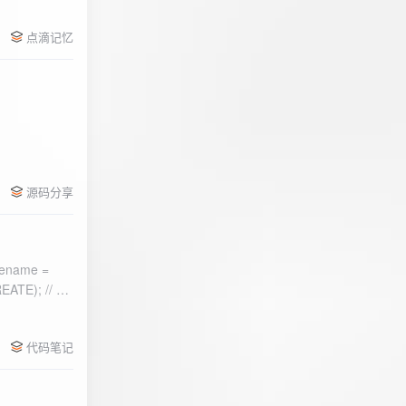
点滴记忆
源码分享
ename =
) 的第二个参
代码笔记