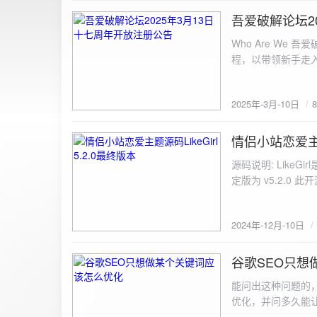
图片链接: <a href="${dat
吾爱破解论坛2
2025-3-10
${data.data.imgFile}</p> <img src="${data.data.url}" alt="上传的图片" class=
Who Are We
else { resultDiv.innerHTML = `<p class="error">${data.error}</p>`; } } else { resultDiv.innerHTML = `<p
程，以带领新手走
class="error">请求失败：${xhr.statusText}<
承上启下的作用，
我们将加强对新注
2025年-3月-10日
严格的处理措施。
区，具体限时开放注册时间
www.52pojie.cn
情侣小站恋爱主题源
2024-12-10
源码说明: Like
定版为 v5.2.0 此
至网站目录并解压 2.
为你的数据库相关信
2024年-12月-10日
谷歌SEO只想
2024-8-7
能问出这种问题的
优化，并问多久能
的网站想针对某个特