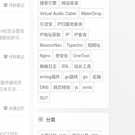
搜索引擎
网站收录
代码笔记
Virtual Audio Cable
WaterDrop
引流宝
IP归属地查询
rt标签设置视
IP地址获取
IP
IP查询
图路径即可。
BeaconNav
Typecho
短网址
Nginx
奇安信
OneTool
代码笔记
蜘蛛日志
SSL
站长工具
emlog插件
go跳转
go
前端
DNS
网页特效
js
emlo
、日本东京、美
、高防等多种
SU7
点滴记忆
分类