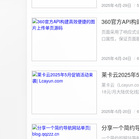
2025年-6月-29日
360官方AP
2025-6-24
页面采用了响应式设
口属性，保证页面能
<!DOCTYPE html> <html lang="zh-CN
content="width=device-width, initial
2025年-6月-24日
重置默认样式 */ * { margin: 0; padding: 0; box-sizing: border-box; } /* 设置页面的字体和添加背景图片 */
body { font-family: Arial, sans-serif; background: url('static/images/background.png') no-repeat center
center fixed; /* 使用服务器上的路径 */ background
莱卡云2025年5
2025-5-20
#333; display: flex; justify-content: center; align-items: center; min-height: 100vh; margin: 0; } /* 容器样
莱卡云（Lcayun.com）五一促销活动来袭
式 */ .container { background-color: rgba(255, 255, 255, 0.9); /* 使用半透明白色背景，以便在图片背景
18元/月大陆优化
上更清晰地显示内容 */ padding: 30px; border-radius: 8px; box-shadow: 0 4px 8px rgba(
国洛杉矶，境内数
width: 100%; max-width: 500px; text-align: center; } /* 标题样式 */ h2 { font-size: 24px; margin-bottom:
选择，更含有游戏服
20px; color: #333; } /* 文件输入框样式 */ input[type="file"] { display: block; margin: 0 auto 20px;
2025年-5月-20日
https://www.lcayun
padding: 8px; background-color: #f7f7f7; border: 1px solid #ccc; border-radius: 4px; font-size: 16px;
color: #333; } /* 按钮样式 */ button { background-color: #007BFF; color: #fff; padding: 12px 20px; font-
分享一个简约导航网
size: 16px; border: none; border-radius: 4px; cursor: pointer; transition: background-color 0.3s ease; }
2025-5-19
/* 按钮悬浮效果 */ button:hover { background-color: #0056b3; } /* 进度条样式 */ .progress-bar { width:
一个简约的网站导航源码单页，直接新建index.html 把下方源码粘贴进去修改保存即可。 <!DOCTYPE html> <html lang="zh"> <head> <meta charset="UTF-8"> <meta name="viewport" content="width=device-width, initial-scale=1.0"> <title>导航网站 -blog.qqzzz.cn</title> <meta name="keywords" content="双虹云博客"> <meta name="description" content="双虹云博客。"> <meta name="author" content="导航网站"> <meta name="robots" content="index,follow"> <meta property="og:title" content="导航网站 - "> <meta property="og:description" content="双虹云。"> <meta property="og:type" content="website"> <link rel="icon" href="https://blog.qqzzz.cn/favicon.ico" type="image/x-icon"> <link rel="shortcut icon" href="https://blog.qqzzz.cn/favicon.ico" type="image/x-icon"> <style> /* 基础样式 */ * { margin: 0; padding: 0; box-sizing: border-box; } /* 主体样式 */ body { background: #f0f2f5; font-family: 'Microsoft YaHei', -apple-system, BlinkMacSystemFont, sans-serif; margin: 0; padding: 0; min-height: 100vh; overflow-x: hidden; position: relative; display: flex; flex-direction: column; } /* 容器样式 */ .container { max-width: 1200px; margin: 0 auto; padding: 20px; flex: 1; display: flex; flex-direction: column; align-items: center; width: 100%; } /* 主盒子样式 */ .main-box { background: white; box-shadow: 0 2px 12px rgba(0, 0, 0, 0.08); border-radius: 24px; border: 1px solid #e9ecef; width: 100%; max-width: 1000px; padding: 30px; margin: 0 auto 15px; transition: a