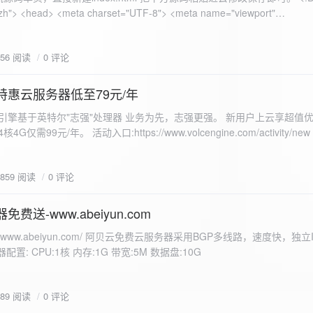
 错误
856 阅读
0 评论
nd-color: #e9f7e8; }
特惠云服务器低至79元/年
<form id="uploadForm">
 火山引擎基于英特尔"志强"处理器 业务为先，志强更强。 新用户上云享超值优
eInput" name="file" accept="image/*" required /> <button type="submit">上传文
仅需99元/年。 活动入口:https://www.volcengine.com/activity/ne
rogressFill">0%</div> </div> </div> <script> const form =
t resultDiv = document.getElementById('result'); const
3859 阅读
0 评论
tor('.progress-fill'); form.addEventListener('submit', (e) => {
if
费送-www.abeiyun.com
s://www.abeiyun.com/ 阿贝云免费云服务器采用BGP多线路，速度快，独
进度事件 xhr.upload.onprogress = function(event) { if
置: CPU:1核 内存:1G 带宽:5M 数据盘:10G
loaded / event.total) * 100;
ercentComplete + '%'; progressBar.innerHTML =
function() { if (xhr.status === 200) { const data =
789 阅读
0 评论
esultDiv.innerHTML = ` <p>上传成功！</p> <p>