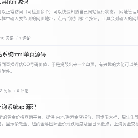
具html源码
以正常访问（可检测多个）可以快速知道自己网站运行状态。 网址管理功
框中输入要监测的网页地址，点击 “添加网址” 按钮，工具会对输入的网
址会被添加到左侧面板的列表中，并且列表项后有 “删除” 按钮。删除网
个网址后面都有一个 “删除” 按钮，点击该按钮可以将对应的网址从监测
616 阅读
1 评论
框中移除该网址选项。筛选网址：右侧面板有一个 “筛选网址” 的下拉框
选，只显示该网址的监测日志，也可以选择 “全部” 来显示所有网址的监
间隔：用户可以在输入框中设置监测间隔时间（单位为秒），默认值为 60 
系统html单页源码
开始监测” 按钮，工具会立即对所有已添加的网址进行一次检测，之后按照
看到直播评估QQ号码价值，于是捣鼓出来一个单页，有兴趣的大佬可以美
击 “停止监测” 按钮可停止监测。重试机制：在进行网址检测时，如果请
下，详细源码可查看附件。
，若重试后仍失败，则记录错误日志。日志记录与显示功能。 日志记录： 
网址的状态（正常或异常）、响应时间、时间戳以及错误信息（若有）。
组中，当日志数量超过 1000 条时，会移除最早的日志记录。日志显示：右侧
02 阅读
0 评论
后的监测日志，正常状态的日志为黑色，异常状态的日志为红色。日志会
息。
询系统api源码
新的黄金价格查询平台，提供 内地/香港金店报价，同步周大福、周生生
格，显示伦敦金、纽约金等国际金价涨跌幅度及当日高低点，上海黄金交
据，通过动态图表直观展示黄金价格趋势变化，所有数据均从第三方API
持移动端自适应显示。 index.html部分 !DOCTYPE html...