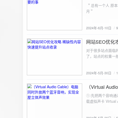
ZipArchive(); $zip->open($fil
＂总有一个人 原本
$file){ $zip->addFile($file,basename($file)); //向压缩包中添加文件 } $zip->close(); //关闭压缩包 打包某
月＂
个文件夹（包含子文件夹）: 
addFileToZip($path, $zip) { $handler = opendir($path);
(($filename = readdir($handler)) !== false)
2024年-6月-10日
为'.'和‘..’，不要对他们进行操作 if (is_dir($path . "/" . $fi
归 addFileToZip($path . "/" . $filename, $zip); } else { //将文件加入zip对象 $zip->addFile($path . "/" .
网站SEO优化
$filename); } } } } $zip = new ZipArchive(); $zip_filename = "down/files.zip"; // 压缩包存放路径与名称
2024-5-30
$zip->open($zi
对于很多站点面临
压缩包中 addFileToZi
了，站点的权重一
量一般的站点，内
2024年-5月-30日
（Virtual
2024-5-29
①:先把两个音响通
载虚拟声卡 Virtua
装目录下，双击打开 aud
音响 ⑤:点击 start 就可以听效果了。 最好是选择蓝牙延迟较低的、或者同款的蓝牙音箱。 原理大概是使
2024年-5月-29日