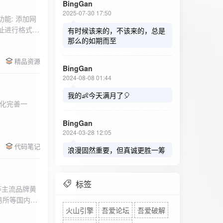
BingGan
2025-07-30 17:50
能: 添加网
址进行格式验
有时候该来的，不该来的，总是
址：在左侧面
那么的如期而至
列表中移除，
精品资源
，用户可以选
BingGan
测日志。 检
2024-08-08 01:44
秒。开始 /
设置的监测间
我的👶今天满月了🎈
化完善一
求失败，会进
每次对网址进
BingGan
日志记录会存
2024-03-28 12:05
面板的日志容器
代码笔记
自动滚动到最
浪漫固然重要，但真诚更胜一筹
标签
等主流品牌黄
易所等国内黄
火山引擎
吾爱论坛
吾爱破解
实时获取，支