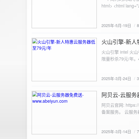
100%; height: 30px; background-color: #ddd; border-radius: 4px; margin-top: 20px; overflow: hidden; }
.progress-fill { height: 100%; background-color: #4caf50; width: 0; line-height: 30px; text-align: center;
color: white; } /* 上传结果区域样式 */ .result { margin-top: 20px; padding: 10px; border: 1px solid #ccc;
border-radius: 4px; background-color: #f9f9f9; font-size: 16px; color: #333; min-height: 40px; } /*
2025年-5月-19日
或成功的提示信息样式 */ .result.success { border-color: #28a745; backgrou
.result.error { border-color: #dc3545; background-color: #f8d7da; } /* 显示图片的样式 */ .uploaded-
火山引擎-新人
image { margin-top: 20px; max-width: 100%; height: auto; border-radius: 4px; border: 1px solid #ddd; }
2025-3-24
</style> </head> <body> <div class="container"> <h2>图片上传-双虹云</h2> 
火山引擎 intel
<input type="file" id="fil
限量秒杀79元/年。4核4G
件</button> </form> <div id="result" class="result"></div> <!-- 进度条 --> <div class="progress-bar">
<div class="progress-fill" id="p
document.getElementById('uploadForm'); cons
2025年-3月-24日
progressBar = document.querySelec
e.preventDefault(); const fileInput = document.getElementById('fileInput'); const file = fileInput.files[0]; 
阿贝云-云服务器免
2025-3-14
(!file) { resultDiv.innerHTML = '<p class="error">请先选择文件！</p>'; return; } const formData = new
FormData(); formData.append('file', file); const xhr = new XMLHttpRequest(); xhr.open('POST',
阿贝云官网: http
'https://api.xinyew.cn/api/360tc', true); // 监听上传
备案服务。 云服务器配
(event.lengthComputable) { const percentComplete = (event.
progressBar.style.width = p
Math.round(percentComplete) + '%'; } }; xhr.onload = 
2025年-3月-14日
JSON.parse(xhr.responseText); if (data.errno === 0) { r