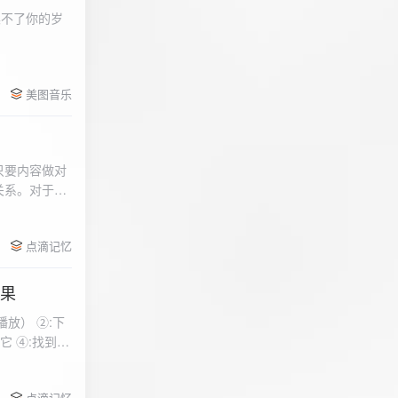
柔不了你的岁
 function
美图音乐
用函数，添加文件到
只要内容做对
关系。对于质
点滴记忆
效果
放） ②:下
到安
 分别选择两个蓝牙
点滴记忆