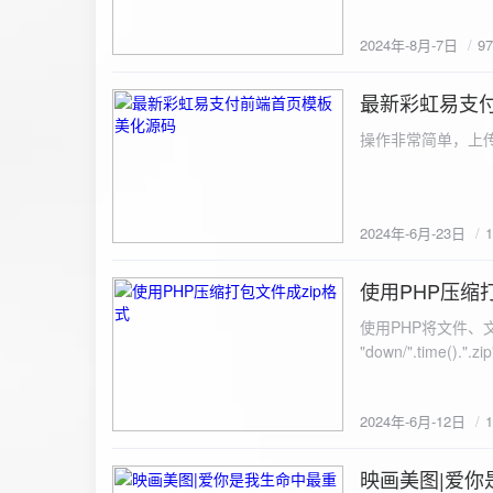
建议是做sem，s
2024年-8月-7日
9
最新彩虹易支
2024-6-23
操作非常简单，上传
2024年-6月-23日
使用PHP压缩
2024-6-12
使用PHP将文件、文件夹打
"down/".time().".zip"; // 压缩包存放路径与名称
开压缩包,没有则创建 // 参数1是要压缩的文件,参数2为压缩后,在压缩包中的文件名「这里我们把 lo
文件压缩,压缩后的文件
2024年-6月-12日
数可以改为 basenam
>addFile("img/logo.png",basename("
= array( "img/1.jpg", "img/2.jpg", ); $filename = "down/img.zip"; // 压缩包存放路径与名称 $zip = new
映画美图|爱你
2024-6-10