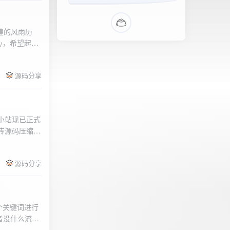
辉煌的风雨历
心，希望起到
的负面影响，
l>
们会采取更加
源码分享
享受我们的社
官方论坛:
侣小站现已正式
.上传源码压缩包
后按注释提示更改
需输入安全码
源码分享
个关键词进行
者没什么流量
做排名，我的