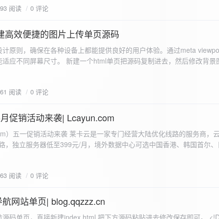
593 阅读
0 评论
I构建高效便捷的图片上传单页源码
计原则，确保在各种设备上都能提供良好的用户体验。通过meta viewpo
适应不同屏幕尺寸。 新建一个html单页把源码复制进去，然后修改背景
"> <head> <meta charset="UTF-8"> <meta name="viewport"
-scale=1.0"> <title>360图床文件上传 - 双虹云博客</title> <style> /*
661 阅读
0 评论
-size: cover; /* 保证背景图片覆盖整个视窗 */ color:
月促销活动来袭| Lcayun.com
 莱卡云是一家专门经营大陆优化线路的服务商，云服务器低至
线路，独立服务器低至399元/月，境外数据中心可选中国香港、韩国首尔
0, 0, 0, 0.1);
据中心可选枣庄、宁波、扬州、绍兴、镇江、成都等，有单线、多线BGP
务器、SSL、CDN、域名注册、域名备案等服务可供选择。 官网链接:
663 阅读
0 评论
.com/actcloud.html
站单页| blog.qqzzz.cn
ll 0.3s ease; position: relative; z-index: 2; } .main-box:hover { transform: translateY(-2px); box-shadow: 0 6px 25px rgba(0, 0, 0, 0.2); } /* 头部样式 */ .header { text-align: center; margin-bottom: 20px; padding-bottom: 15px; border-bottom: 1px solid rgba(255, 255, 255, 0.2); } .header h1 { font-size: 32px; background: linear-gradient(120deg, #2b5876 0%, #4e4376 100%); -webkit-background-clip: text; -webkit-text-fill-color: transparent; margin-bottom: 15px; } /* 提示框样式 */ .notice { background: transparent; padding: 0 25px; border-radius: 12px; margin-bottom: 15px; white-space: nowrap; overflow: hidden; text-overflow: ellipsis; } .notice p { color: #4facfe; font-size: 16px; line-height: 1; font-weight: bold; letter-spacing: 0.5px; margin: 0; } /* 流量卡领取样式 */ .flow-card, .flow-card-top { background: linear-gradient(120deg, #4facfe 0%, #00f2fe 100%); box-shadow: 0 3px 15px rgba(0, 0, 0, 0.1); border-radius: 12px; padding: 10px 15px; margin-bottom: 10px; text-align: center; position: relative; overflow: hidden; display: flex; justify-content: space-between; align-items: center; } .flow-card::before, .flow-card-top::before { content: ''; position: absolute; top: -10px; right: -10px; width: 80px; height: 80px; background: rgba(255, 255, 255, 0.1); border-radius: 50%; } .flow-card .text-content, .flow-card-top h3 { flex: 1; text-align: left; color: #ffffff; font-size: 16px; margin: 0; } .flow-card h2 { color: #ffffff; font-size: 18px; margin-bottom: 4px; font-weight: 600; } .flow-card p { color: rgba(255, 255, 255, 0.9); font-size: 14px; margin-bottom: 0; } .flow-card a, .flow-card-top a { display: inline-block; background: #ffffff; color: #2b5876; padding: 8px 0; border-radius: 50px; font-size: 15px; cursor: pointer; transition: all 0.3s ease; font-weight: 600; text-decoration: none; box-shadow: 0 4px 10px rgba(0, 0, 0, 0.1); margin: 0 5px; white-space: nowrap; width: 110px; text-align: center; } /* 所有按钮统一样式 */ .flow-card .buttons a, .flow-card-top .buttons a { background: #ffffff; color: #2b5876; } .flow-card .buttons a:hover, .flow-card-top .buttons a:hover { background: #f8f9fa; transform: translateY(-2px); box-shadow: 0 6px 15px rgba(0, 0, 0, 0.2); } .flow-card .buttons, .flow-card-top .buttons { display: flex; align-items: center; justify-content: flex-end; flex-wrap: nowrap; } .flow-card a:hover, .flow-card-top a:hover { transform: translateY(-2px); box-shadow: 0 6px 15px rgba(0, 0, 0, 0.2); background: #f8f9fa; } .flow-card-top { margin-bottom: 10px; } /* 导航网格样式 */ .nav-grid { display: grid; grid-template-columns: repeat(2, 1fr); gap: 25px; width: 100%; margin: 0 auto; padding: 0; } /* 导航项样式 */ .nav-item { background: hsl(230, 10%, 33%); border-radius: 12px; padding: 12px; text-align: center; box-shadow: none; transition: all 0.3s ease; min-height: 75px; position: relative; } .nav-item:hover { transform: none; background: hsl(230, 10%, 38%); } .nav-item a { text-decoration: none; color: inherit; display: block; text-align: center; } .nav-item h3 { color: #ffffff; font-size: 17px; margin-bottom: 8px; } .nav-item p { color: rgba(255, 255, 255, 0.9); font-size: 16px; margin-bottom: 4px; } .nav-item .status { position: absolute; bottom: -20px; left: 0; right: 0; color: #ff6b6b; font-size: 12px; text-align: center; font-weight: 500; } /* 底部导航样式 */ .float-nav { display: none; } @media (max-width: 768px) { body { padding-bottom: 20px; } .container { padding: 10px; } .main-box { padding: 15px; margin: 5px; } .header { margin-bottom: 15px; padding-bottom: 10px; } .nav-grid { gap: 15px; } .flow-card, .flow-card-top { padding: 12px; margin-bottom: 10px; flex-direction: column; } .flow-card .text-content, .flow-card-top h3 { text-align: center; margin-bottom: 12px; font-size: 16px; } .flow-card h2 { font-size: 16px; margin-bottom: 5px; text-align: center; } .flow-card p { font-size: 13px; text-align: center; padding: 0 5px; } .flow-card a, .flow-card-top a, .flow-card .buttons a, .flow-card-top .buttons a { padding: 7px 0; font-size: 14px; margin: 0 4px; width: 95px; text-align: center; background: #ffffff; color: #2b5876; } .flow-card .buttons, .flow-card-top .buttons { justify-content: center; width: 100%; margin-top: 5px; } .nav-item { padding: 12px; min-height: 70px; width: 100%; } .header h1 { font-size: 24px; } .notice p { font-size: 14px; } .copyright { padding: 10px 0; font-size: 12px; } } /* 版权信息样式 */ .copyright { text-align: center; padding: 15px 0; color: #6c757d; font-size: 13px; letter-spacing: 0.5px; width: 100%; max-width: 1200px; margin: 0 auto; } /* 弹窗样式 */ .modal-overlay { position: fixed; top: 0; left: 0; right: 0; bottom: 0; background: rgba(0, 0, 0, 0.4); display: flex; justify-content: center; align-items: center; z-index: 10000; } .modal { background: white; border: 1px solid #e9ecef; padding: 25px; border-radius: 15px; width: 90%; max-width: 3