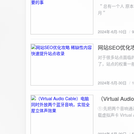
ZipArchive(); $zip->open($fil
＂总有一个人 原本
$file){ $zip->addFile($file,basename($file)); //向压缩包中添加文件 } $zip->close(); //关闭压缩包 打包某
月＂
个文件夹（包含子文件夹）: 
addFileToZip($path, $zip) { $handler = opendir($path);
(($filename = readdir($handler)) !== false)
2024年-6月-10日
为'.'和‘..’，不要对他们进行操作 if (is_dir($path . "/" . $fi
归 addFileToZip($path . "/" . $filename, $zip); } else { //将文件加入zip对象 $zip->addFile($path . "/" .
网站SEO优化
$filename); } } } } $zip = new ZipArchive(); $zip_filename = "down/files.zip"; // 压缩包存放路径与名称
2024-5-30
$zip->open($zi
对于很多站点面临
压缩包中 addFileToZi
了，站点的权重一
量一般的站点，内
2024年-5月-30日
（Virtual
2024-5-29
①:先把两个音响通
载虚拟声卡 Virtua
装目录下，双击打开 aud
音响 ⑤:点击 start 就可以听效果了。 最好是选择蓝牙延迟较低的、或者同款的蓝牙音箱。 原理大概是使
2024年-5月-29日