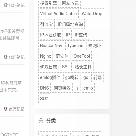
搜索引擎
网站收录
代码笔记
Virtual Audio Cable
WaterDrop
引流宝
IP归属地查询
rt标签设置视
IP地址获取
IP
IP查询
图路径即可。
BeaconNav
Typecho
短网址
Nginx
奇安信
OneTool
代码笔记
蜘蛛日志
SSL
站长工具
emlog插件
go跳转
go
前端
DNS
网页特效
js
emlo
、日本东京、美
、高防等多种
SU7
点滴记忆
分类