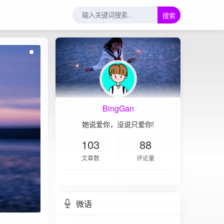
搜索
BingGan
她说爱你，没说只爱你!
103
88
文章数
评论量
微语