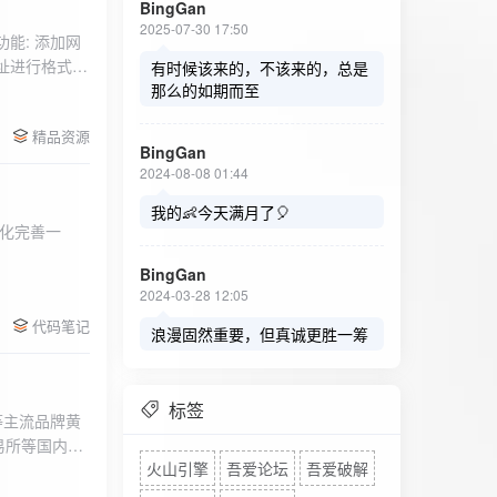
BingGan
2025-07-30 17:50
能: 添加网
址进行格式验
有时候该来的，不该来的，总是
址：在左侧面
那么的如期而至
列表中移除，
精品资源
，用户可以选
BingGan
测日志。 检
2024-08-08 01:44
秒。开始 /
设置的监测间
我的👶今天满月了🎈
化完善一
求失败，会进
每次对网址进
BingGan
日志记录会存
2024-03-28 12:05
面板的日志容器
代码笔记
自动滚动到最
浪漫固然重要，但真诚更胜一筹
标签
等主流品牌黄
易所等国内黄
火山引擎
吾爱论坛
吾爱破解
实时获取，支