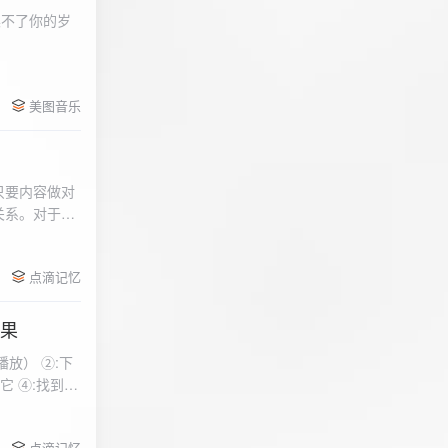
柔不了你的岁
 function
美图音乐
用函数，添加文件到
只要内容做对
关系。对于质
点滴记忆
效果
放） ②:下
到安
 分别选择两个蓝牙
点滴记忆