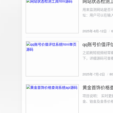
网站状态检测工
2025-8-12
用来监测网站是否可
址：用户可以在输入
证。验证通过后，网
板的网址列表中，每
2025年-8月-12日
同时也会从筛选下拉
择具体的网址进行筛
测功能： 设置监测
qq账号价值评估
2025-7-2
停止监测：点击 “
之前刷短视频经常
隔时间循环检测。点
行最多 3 次重试
行检测后，会记录
储在 logs 数
2025年-7月-2日
8
会显示所有或筛选
底部以显示最新信
黄金首饰价格查
2025-6-29
项目说明： 实时更
金、铂金及金条价
金品种实时交易数