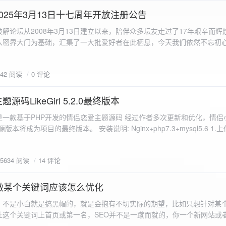
a.data.url}" target="_blank">${data.data.url}</a></p> <p>图片文件名:
025年3月13日十七周年开放注册公告
"uploaded-image" /> `; }
 吾爱破解论坛从2008年3月13日建立以来，陪伴众多坛友走过了17年艰辛而
入密界大门为基础，汇集了一大批爱好者在此栖息，今天我们依然不忘初
/p>`; } }; xhr.onerror = function() { resultDiv.innerHTML =
带领爱好者们走入密界的圣殿。 开放注册时间 为了避免由开放注册带来
'<p class="error">请求发生错误。</p>'; }; xhr.send(formData); }); </script> </body> </htm
册用户的管理。对于发现有马甲或者新注册用户从事违规行为的情况，我
842 阅读
0 评论
在您注册前，请认真阅读注册须知以及社区的总版规，以便更好地适应和
如下： 2025年3月13日 12：00-- 14：00 和 20：00 -- 22：00 
码LikeGirl 5.2.0最终版本
Girl是一款基于PHP开发的情侣恋爱主题源码 经过作者多次更新和优化，情
开源版本将成为项目的最终版本。 安装说明: Nginx+php7.3+mysql5.6 1
打开根目录下的admin文件夹 3.接着找到Config_DB.php文件 打开
息 4.请认真填写安全码 尽量设置的复杂难以猜测/ 修改密码等敏感信息
5634 阅读
14 评论
5.把压缩包中的sql上传到数据库即可，默认账号密码都是admin
做某个关键词应该怎么优化
，不是小白就是搞黑帽的，就是会抱有不切实际的期望，比如只想针对某
让这个关键词上首页或第一名，SEO并不是一蹴而就的，你一个新网站或
定的关键词上首页那是痴心妄想，seo是一项系统化工程 想针对某个词