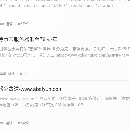
 错误
863 阅读
0 评论
nd-color: #e9f7e8; }
特惠云服务器低至79元/年
<form id="uploadForm">
 火山引擎基于英特尔"志强"处理器 业务为先，志强更强。 新用户上云享超值优
eInput" name="file" accept="image/*" required /> <button type="submit">上传文
仅需99元/年。 活动入口:https://www.volcengine.com/activity/ne
rogressFill">0%</div> </div> </div> <script> const form =
t resultDiv = document.getElementById('result'); const
3889 阅读
0 评论
tor('.progress-fill'); form.addEventListener('submit', (e) => {
if
费送-www.abeiyun.com
s://www.abeiyun.com/ 阿贝云免费云服务器采用BGP多线路，速度快，独
进度事件 xhr.upload.onprogress = function(event) { if
置: CPU:1核 内存:1G 带宽:5M 数据盘:10G
loaded / event.total) * 100;
ercentComplete + '%'; progressBar.innerHTML =
function() { if (xhr.status === 200) { const data =
795 阅读
0 评论
esultDiv.innerHTML = ` <p>上传成功！</p> <p>