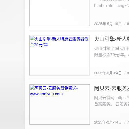
100%; height: 30px; background-color: #ddd; border-radius: 4px; margin-top: 20px; overflow: hidden; }
.progress-fill { height: 100%; background-color: #4caf50; width: 0; line-height: 30px; text-align: center;
color: white; } /* 上传结果区域样式 */ .result { margin-top: 20px; padding: 10px; border: 1px solid #ccc;
border-radius: 4px; background-color: #f9f9f9; font-size: 16px; color: #333; min-height: 40px; } /*
2025年-5月-19日
或成功的提示信息样式 */ .result.success { border-color: #28a745; backgrou
.result.error { border-color: #dc3545; background-color: #f8d7da; } /* 显示图片的样式 */ .uploaded-
火山引擎-新人
image { margin-top: 20px; max-width: 100%; height: auto; border-radius: 4px; border: 1px solid #ddd; }
2025-3-24
</style> </head> <body> <div class="container"> <h2>图片上传-双虹云</h2> 
火山引擎 intel
<input type="file" id="fil
限量秒杀79元/年。4核4G
件</button> </form> <div id="result" class="result"></div> <!-- 进度条 --> <div class="progress-bar">
<div class="progress-fill" id="p
document.getElementById('uploadForm'); cons
2025年-3月-24日
progressBar = document.querySelec
e.preventDefault(); const fileInput = document.getElementById('fileInput'); const file = fileInput.files[0]; 
阿贝云-云服务器免
2025-3-14
(!file) { resultDiv.innerHTML = '<p class="error">请先选择文件！</p>'; return; } const formData = new
FormData(); formData.append('file', file); const xhr = new XMLHttpRequest(); xhr.open('POST',
阿贝云官网: http
'https://api.xinyew.cn/api/360tc', true); // 监听上传
备案服务。 云服务器配
(event.lengthComputable) { const percentComplete = (event.
progressBar.style.width = p
Math.round(percentComplete) + '%'; } }; xhr.onload = 
2025年-3月-14日
JSON.parse(xhr.responseText); if (data.errno === 0) { r