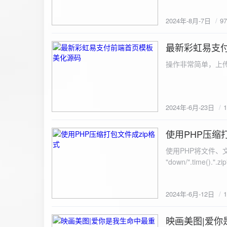
建议是做sem，s
2024年-8月-7日
9
最新彩虹易支
2024-6-23
操作非常简单，上传
2024年-6月-23日
使用PHP压缩
2024-6-12
使用PHP将文件、文件夹打
"down/".time().".zip"; // 压缩包存放路径与名称
开压缩包,没有则创建 // 参数1是要压缩的文件,参数2为压缩后,在压缩包中的文件名「这里我们把 lo
文件压缩,压缩后的文件
2024年-6月-12日
数可以改为 basenam
>addFile("img/logo.png",basename("
= array( "img/1.jpg", "img/2.jpg", ); $filename = "down/img.zip"; // 压缩包存放路径与名称 $zip = new
映画美图|爱你
2024-6-10