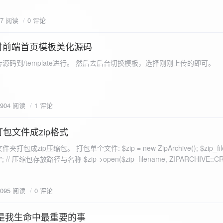
eo不适合，如果说有人能承诺让你一个全新的网站，或者本来没...
77 阅读
0 评论
付前端首页模板美化源码
源码到/template进行。 然后去后台切换模板，选择刚刚上传的即可。
1904 阅读
1 评论
打包文件成zip格式
包成zip压缩包。 打包单个文件: $zip = new ZipArchive(); $zip_fil
 $zip->open($zip_filename, ZIPARCHIVE::CREATE); // 打
go.png
为 logon2.png」,如果需要的压缩后的文件跟原文件名一样 addFile(
1095 阅读
0 评论
e("img/logon2.png),也就是原文件所在的路径 $zip-
logon2.png")); $res = $zip->close(); 打包多个文件: <?php $fileList
是我生命中最重要的事