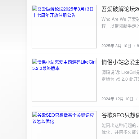
图片链接: <a href="${dat
吾爱破解论坛2
2025-3-10
${data.data.imgFile}</p> <img src="${data.data.url}" alt="上传的图片" class=
Who Are We
else { resultDiv.innerHTML = `<p class="error">${data.error}</p>`; } } else { resultDiv.innerHTML = `<p
程，以带领新手走
class="error">请求失败：${xhr.statusText}<
承上启下的作用，
我们将加强对新注
2025年-3月-10日
严格的处理措施。
区，具体限时开放注册时间
www.52pojie.cn
情侣小站恋爱主题源
2024-12-10
源码说明: Like
定版为 v5.2.0 此
至网站目录并解压 2.
为你的数据库相关信
2024年-12月-10日
谷歌SEO只想
2024-8-7
能问出这种问题的
优化，并问多久能
的网站想针对某个特