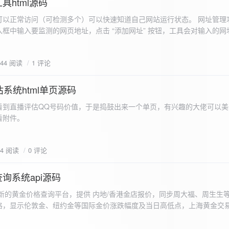
具html源码
以正常访问（可检测多个）可以快速知道自己网站运行状态。 网址管理功
框中输入要监测的网页地址，点击 “添加网址” 按钮，工具会对输入的网
址会被添加到左侧面板的列表中，并且列表项后有 “删除” 按钮。删除网
个网址后面都有一个 “删除” 按钮，点击该按钮可以将对应的网址从监测
644 阅读
1 评论
框中移除该网址选项。筛选网址：右侧面板有一个 “筛选网址” 的下拉框
选，只显示该网址的监测日志，也可以选择 “全部” 来显示所有网址的监
间隔：用户可以在输入框中设置监测间隔时间（单位为秒），默认值为 60 
系统html单页源码
开始监测” 按钮，工具会立即对所有已添加的网址进行一次检测，之后按照
看到直播评估QQ号码价值，于是捣鼓出来一个单页，有兴趣的大佬可以美
击 “停止监测” 按钮可停止监测。重试机制：在进行网址检测时，如果请
下，详细源码可查看附件。
，若重试后仍失败，则记录错误日志。日志记录与显示功能。 日志记录： 
网址的状态（正常或异常）、响应时间、时间戳以及错误信息（若有）。
组中，当日志数量超过 1000 条时，会移除最早的日志记录。日志显示：右侧
04 阅读
0 评论
后的监测日志，正常状态的日志为黑色，异常状态的日志为红色。日志会
息。
询系统api源码
新的黄金价格查询平台，提供 内地/香港金店报价，同步周大福、周生生
格，显示伦敦金、纽约金等国际金价涨跌幅度及当日高低点，上海黄金交
据，通过动态图表直观展示黄金价格趋势变化，所有数据均从第三方API
持移动端自适应显示。 index.html部分 !DOCTYPE html...