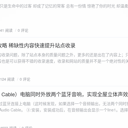
ename,ZipArchive::CREATE); //打开压缩包 //遍历文件 foreach($fileList as
只是生命中的过客 却成了记忆的常客 总有一份情 惊艳了你的时光 却温
<?php /** * @param $path 文件夹路径 * @param $zip zip 对象 */
 //打开当前文件夹由$path指定。 while
 { if ($filename != "." && $filename != "..") { //文件夹文件名字
941 阅读
0 评论
lename)) { // 如果读取的某个对象是文件夹，则递
攻略 稀缺性内容快速提升站点收录
p_filename, ZIPARCHIVE::CREATE); // 打开压缩包,没有则创建 //调
的收录问题，除了站点本身的质量问题之外，更多的还是出在了内容上；
p("img",$zip);
般也是可以获得不错的收录速度，收录和网站的质量并不是一个绝对性的
容又不得要领，自然收录上就会有比较大的问题。
1124 阅读
0 评论
 Audio Cable）电脑同时外放两个蓝牙音响，实现全屋立体声
过蓝牙连接上电脑（这时候发现，如果选择一个音频输出，无法两个同时播
l Audio Cable。 ③:安装，安装成功后，在音频输出会显示一个line1。选择它 ④:找
iorepeater.exe 两次 （双开） wave in 都选择 line1 wave out
54603 阅读
0 评论