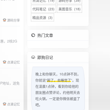
点滴记忆 (19)
源码分享 (39)
代码笔记 (23)
美图音乐 (18)
精品资源 (3)
源码分享
热门文章
惠，2核2G
w
舔狗日记
点滴记忆
晚上和你聊天，10点钟不到，
你就说“
困了，去睡觉了
”。现
立IP地址，送免
在凌晨1点钟，看到你给他的
朋友圈点赞评论，约他明天去
吃火锅，一定是你微信被盗了
点滴记忆
吧。