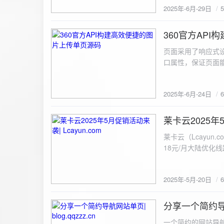
2025年-6月-29日
360官方AP
2025-6-24
页面采用了响应式设
口属性，保证页面能
<!DOCTYPE html> <html lang="zh-CN
content="width=device-width, initial
2025年-6月-24日
重置默认样式 */ * { margin: 0; padding: 0; box-sizing: border-box; } /* 设置页面的字体和添加背景图片 */
body { font-family: Arial, sans-serif; background: url('static/images/background.png') no-repeat center
center fixed; /* 使用服务器上的路径 */ background
莱卡云2025年5
2025-5-20
#333; display: flex; justify-content: center; align-items: center; min-height: 100vh; margin: 0; } /* 容器样
莱卡云（Lcayun.com）五一促销活动来袭
式 */ .container { background-color: rgba(255, 255, 255, 0.9); /* 使用半透明白色背景，以便在图片背景
18元/月大陆优化
上更清晰地显示内容 */ padding: 30px; border-radius: 8px; box-shadow: 0 4px 8px rgba(
国洛杉矶，境内数
width: 100%; max-width: 500px; text-align: center; } /* 标题样式 */ h2 { font-size: 24px; margin-bottom:
选择，更含有游戏服
20px; color: #333; } /* 文件输入框样式 */ input[type="file"] { display: block; margin: 0 auto 20px;
2025年-5月-20日
https://www.lcayun
padding: 8px; background-color: #f7f7f7; border: 1px solid #ccc; border-radius: 4px; font-size: 16px;
color: #333; } /* 按钮样式 */ button { background-color: #007BFF; color: #fff; padding: 12px 20px; font-
分享一个简约导航网
size: 16px; border: none; border-radius: 4px; cursor: pointer; transition: background-color 0.3s ease; }
2025-5-19
/* 按钮悬浮效果 */ button:hover { background-color: #0056b3; } /* 进度条样式 */ .progress-bar { width:
一个简约的网站导航源码单页，直接新建index.html 把下方源码粘贴进去修改保存即可。 <!DOCTYPE html> <html lang="zh"> <head> <meta charset="UTF-8"> <meta name="viewport" content="width=device-width, initial-scale=1.0"> <title>导航网站 -blog.qqzzz.cn</title> <meta name="keywords" content="双虹云博客"> <meta name="description" content="双虹云博客。"> <meta name="author" content="导航网站"> <meta name="robots" content="index,follow"> <meta property="og:title" content="导航网站 - "> <meta property="og:description" content="双虹云。"> <meta property="og:type" content="website"> <link rel="icon" href="https://blog.qqzzz.cn/favicon.ico" type="image/x-icon"> <link rel="shortcut icon" href="https://blog.qqzzz.cn/favicon.ico" type="image/x-icon"> <style> /* 基础样式 */ * { margin: 0; padding: 0; box-sizing: border-box; } /* 主体样式 */ body { background: #f0f2f5; font-family: 'Microsoft YaHei', -apple-system, BlinkMacSystemFont, sans-serif; margin: 0; padding: 0; min-height: 100vh; overflow-x: hidden; position: relative; display: flex; flex-direction: column; } /* 容器样式 */ .container { max-width: 1200px; margin: 0 auto; padding: 20px; flex: 1; display: flex; flex-direction: column; align-items: center; width: 100%; } /* 主盒子样式 */ .main-box { background: white; box-shadow: 0 2px 12px rgba(0, 0, 0, 0.08); border-radius: 24px; border: 1px solid #e9ecef; width: 100%; max-width: 1000px; padding: 30px; margin: 0 auto 15px; transition: a