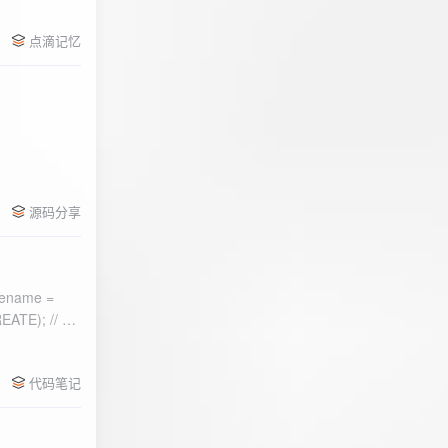
点滴记忆
源码分享
ename =
) 的第二个参
代码笔记