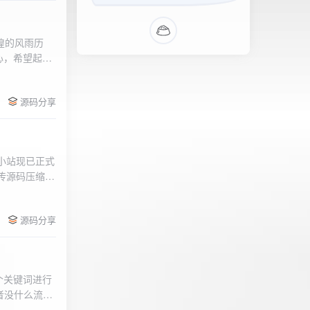
辉煌的风雨历
心，希望起到
的负面影响，
l>
们会采取更加
源码分享
享受我们的社
官方论坛:
侣小站现已正式
.上传源码压缩包
后按注释提示更改
需输入安全码
源码分享
个关键词进行
者没什么流量
做排名，我的