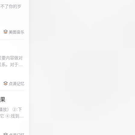
柔不了你的岁
 function
美图音乐
用函数，添加文件到
只要内容做对
关系。对于质
点滴记忆
效果
放） ②:下
到安
 分别选择两个蓝牙
点滴记忆