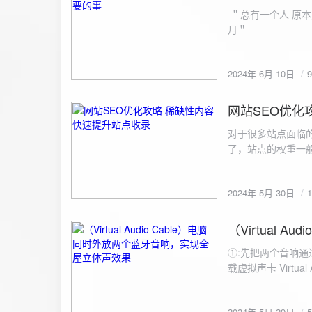
ZipArchive(); $zip->open($fil
＂总有一个人 原本
$file){ $zip->addFile($file,basename($file)); //向压缩包中添加文件 } $zip->close(); //关闭压缩包 打包某
月＂
个文件夹（包含子文件夹）: 
addFileToZip($path, $zip) { $handler = opendir($path);
(($filename = readdir($handler)) !== false)
2024年-6月-10日
为'.'和‘..’，不要对他们进行操作 if (is_dir($path . "/" . $fi
归 addFileToZip($path . "/" . $filename, $zip); } else { //将文件加入zip对象 $zip->addFile($path . "/" .
网站SEO优化
$filename); } } } } $zip = new ZipArchive(); $zip_filename = "down/files.zip"; // 压缩包存放路径与名称
2024-5-30
$zip->open($zi
对于很多站点面临
压缩包中 addFileToZi
了，站点的权重一
量一般的站点，内
2024年-5月-30日
（Virtual
2024-5-29
①:先把两个音响通
载虚拟声卡 Virtua
装目录下，双击打开 aud
音响 ⑤:点击 start 就可以听效果了。 最好是选择蓝牙延迟较低的、或者同款的蓝牙音箱。 原理大概是使
2024年-5月-29日