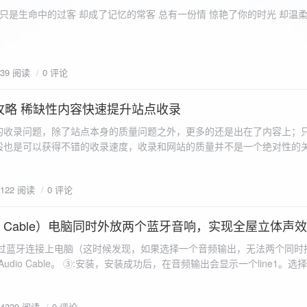
ename,ZipArchive::CREATE); //打开压缩包 //遍历文件 foreach($fileList as
只是生命中的过客 却成了记忆的常客 总有一份情 惊艳了你的时光 却温
<?php /** * @param $path 文件夹路径 * @param $zip zip 对象 */
 //打开当前文件夹由$path指定。 while
 { if ($filename != "." && $filename != "..") { //文件夹文件名字
939 阅读
0 评论
lename)) { // 如果读取的某个对象是文件夹，则递
攻略 稀缺性内容快速提升站点收录
p_filename, ZIPARCHIVE::CREATE); // 打开压缩包,没有则创建 //调
的收录问题，除了站点本身的质量问题之外，更多的还是出在了内容上；
p("img",$zip);
般也是可以获得不错的收录速度，收录和网站的质量并不是一个绝对性的
容又不得要领，自然收录上就会有比较大的问题。
1122 阅读
0 评论
 Audio Cable）电脑同时外放两个蓝牙音响，实现全屋立体声
过蓝牙连接上电脑（这时候发现，如果选择一个音频输出，无法两个同时播
l Audio Cable。 ③:安装，安装成功后，在音频输出会显示一个line1。选择它 ④:找
iorepeater.exe 两次 （双开） wave in 都选择 line1 wave out
54339 阅读
0 评论