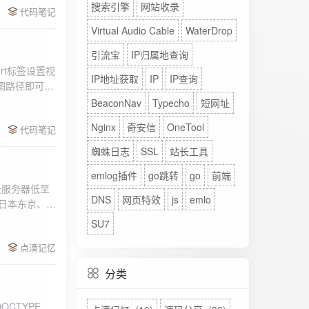
搜索引擎
网站收录
代码笔记
Virtual Audio Cable
WaterDrop
引流宝
IP归属地查询
rt标签设置视
IP地址获取
IP
IP查询
图路径即可。
BeaconNav
Typecho
短网址
Nginx
奇安信
OneTool
代码笔记
蜘蛛日志
SSL
站长工具
emlog插件
go跳转
go
前端
DNS
网页特效
js
emlo
、日本东京、美
、高防等多种
SU7
点滴记忆
分类