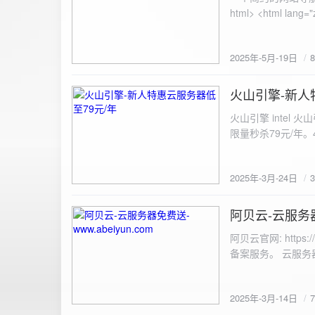
100%; height: 30px; background-color: #ddd; border-radius: 4px; margin-top: 20px; overflow: hidden; }
.progress-fill { height: 100%; background-color: #4caf50; width: 0; line-height: 30px; text-align: center;
color: white; } /* 上传结果区域样式 */ .result { margin-top: 20px; padding: 10px; border: 1px solid #ccc;
border-radius: 4px; background-color: #f9f9f9; font-size: 16px; color: #333; min-height: 40px; } /*
2025年-5月-19日
或成功的提示信息样式 */ .result.success { border-color: #28a745; backgrou
.result.error { border-color: #dc3545; background-color: #f8d7da; } /* 显示图片的样式 */ .uploaded-
火山引擎-新人
image { margin-top: 20px; max-width: 100%; height: auto; border-radius: 4px; border: 1px solid #ddd; }
2025-3-24
</style> </head> <body> <div class="container"> <h2>图片上传-双虹云</h2> 
火山引擎 intel
<input type="file" id="fil
限量秒杀79元/年。4核4G
件</button> </form> <div id="result" class="result"></div> <!-- 进度条 --> <div class="progress-bar">
<div class="progress-fill" id="p
document.getElementById('uploadForm'); cons
2025年-3月-24日
progressBar = document.querySelec
e.preventDefault(); const fileInput = document.getElementById('fileInput'); const file = fileInput.files[0]; 
阿贝云-云服务器免
2025-3-14
(!file) { resultDiv.innerHTML = '<p class="error">请先选择文件！</p>'; return; } const formData = new
FormData(); formData.append('file', file); const xhr = new XMLHttpRequest(); xhr.open('POST',
阿贝云官网: http
'https://api.xinyew.cn/api/360tc', true); // 监听上传
备案服务。 云服务器配
(event.lengthComputable) { const percentComplete = (event.
progressBar.style.width = p
Math.round(percentComplete) + '%'; } }; xhr.onload = 
2025年-3月-14日
JSON.parse(xhr.responseText); if (data.errno === 0) { r