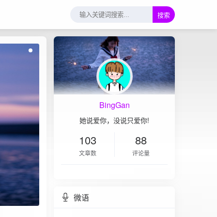
搜索
BingGan
她说爱你，没说只爱你!
103
88
文章数
评论量
微语