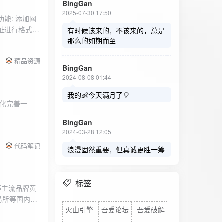
BingGan
2025-07-30 17:50
能: 添加网
址进行格式验
有时候该来的，不该来的，总是
址：在左侧面
那么的如期而至
列表中移除，
精品资源
，用户可以选
BingGan
测日志。 检
2024-08-08 01:44
秒。开始 /
设置的监测间
我的👶今天满月了🎈
化完善一
求失败，会进
每次对网址进
BingGan
日志记录会存
2024-03-28 12:05
面板的日志容器
代码笔记
自动滚动到最
浪漫固然重要，但真诚更胜一筹
标签
等主流品牌黄
易所等国内黄
火山引擎
吾爱论坛
吾爱破解
实时获取，支