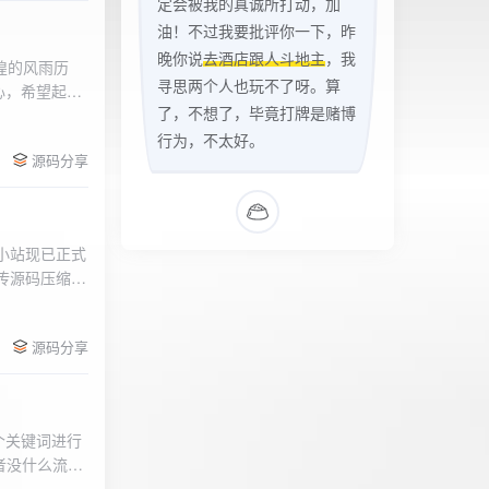
定会被我的真诚所打动，加
油！不过我要批评你一下，昨
晚你说
去酒店跟人斗地主
，我
辉煌的风雨历
寻思两个人也玩不了呀。算
心，希望起到
了，不想了，毕竟打牌是赌博
的负面影响，
l>
们会采取更加
行为，不太好。
源码分享
享受我们的社
官方论坛:
侣小站现已正式
.上传源码压缩包
后按注释提示更改
需输入安全码
源码分享
个关键词进行
者没什么流量
做排名，我的