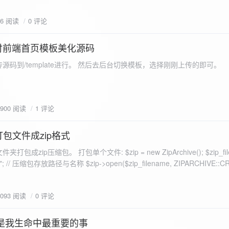
eo不适合，如果说有人能承诺让你一个全新的网站，或者本来没...
76 阅读
0 评论
付前端首页模板美化源码
源码到/template进行。 然后去后台切换模板，选择刚刚上传的即可。
1900 阅读
1 评论
打包文件成zip格式
包成zip压缩包。 打包单个文件: $zip = new ZipArchive(); $zip_fil
 $zip->open($zip_filename, ZIPARCHIVE::CREATE); // 打
go.png
为 logon2.png」,如果需要的压缩后的文件跟原文件名一样 addFile(
1093 阅读
0 评论
e("img/logon2.png),也就是原文件所在的路径 $zip-
logon2.png")); $res = $zip->close(); 打包多个文件: <?php $fileList
是我生命中最重要的事