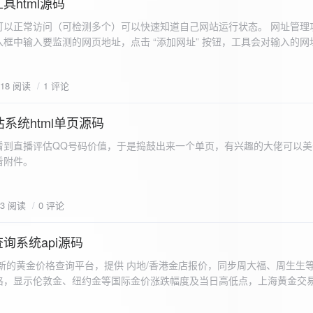
具html源码
以正常访问（可检测多个）可以快速知道自己网站运行状态。 网址管理功
框中输入要监测的网页地址，点击 “添加网址” 按钮，工具会对输入的网
址会被添加到左侧面板的列表中，并且列表项后有 “删除” 按钮。删除网
个网址后面都有一个 “删除” 按钮，点击该按钮可以将对应的网址从监测
618 阅读
1 评论
框中移除该网址选项。筛选网址：右侧面板有一个 “筛选网址” 的下拉框
选，只显示该网址的监测日志，也可以选择 “全部” 来显示所有网址的监
间隔：用户可以在输入框中设置监测间隔时间（单位为秒），默认值为 60 
系统html单页源码
开始监测” 按钮，工具会立即对所有已添加的网址进行一次检测，之后按照
看到直播评估QQ号码价值，于是捣鼓出来一个单页，有兴趣的大佬可以美
击 “停止监测” 按钮可停止监测。重试机制：在进行网址检测时，如果请
下，详细源码可查看附件。
，若重试后仍失败，则记录错误日志。日志记录与显示功能。 日志记录： 
网址的状态（正常或异常）、响应时间、时间戳以及错误信息（若有）。
组中，当日志数量超过 1000 条时，会移除最早的日志记录。日志显示：右侧
03 阅读
0 评论
后的监测日志，正常状态的日志为黑色，异常状态的日志为红色。日志会
息。
询系统api源码
新的黄金价格查询平台，提供 内地/香港金店报价，同步周大福、周生生
格，显示伦敦金、纽约金等国际金价涨跌幅度及当日高低点，上海黄金交
据，通过动态图表直观展示黄金价格趋势变化，所有数据均从第三方API
持移动端自适应显示。 index.html部分 !DOCTYPE html...