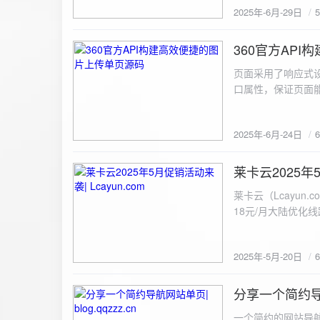
2025年-6月-29日
360官方AP
2025-6-24
页面采用了响应式设
口属性，保证页面能
<!DOCTYPE html> <html lang="zh-CN
content="width=device-width, initial
2025年-6月-24日
重置默认样式 */ * { margin: 0; padding: 0; box-sizing: border-box; } /* 设置页面的字体和添加背景图片 */
body { font-family: Arial, sans-serif; background: url('static/images/background.png') no-repeat center
center fixed; /* 使用服务器上的路径 */ background
莱卡云2025年5
2025-5-20
#333; display: flex; justify-content: center; align-items: center; min-height: 100vh; margin: 0; } /* 容器样
莱卡云（Lcayun.com）五一促销活动来袭
式 */ .container { background-color: rgba(255, 255, 255, 0.9); /* 使用半透明白色背景，以便在图片背景
18元/月大陆优化
上更清晰地显示内容 */ padding: 30px; border-radius: 8px; box-shadow: 0 4px 8px rgba(
国洛杉矶，境内数
width: 100%; max-width: 500px; text-align: center; } /* 标题样式 */ h2 { font-size: 24px; margin-bottom:
选择，更含有游戏服
20px; color: #333; } /* 文件输入框样式 */ input[type="file"] { display: block; margin: 0 auto 20px;
2025年-5月-20日
https://www.lcayun
padding: 8px; background-color: #f7f7f7; border: 1px solid #ccc; border-radius: 4px; font-size: 16px;
color: #333; } /* 按钮样式 */ button { background-color: #007BFF; color: #fff; padding: 12px 20px; font-
分享一个简约导航网
size: 16px; border: none; border-radius: 4px; cursor: pointer; transition: background-color 0.3s ease; }
2025-5-19
/* 按钮悬浮效果 */ button:hover { background-color: #0056b3; } /* 进度条样式 */ .progress-bar { width:
一个简约的网站导航源码单页，直接新建index.html 把下方源码粘贴进去修改保存即可。 <!DOCTYPE html> <html lang="zh"> <head> <meta charset="UTF-8"> <meta name="viewport" content="width=device-width, initial-scale=1.0"> <title>导航网站 -blog.qqzzz.cn</title> <meta name="keywords" content="双虹云博客"> <meta name="description" content="双虹云博客。"> <meta name="author" content="导航网站"> <meta name="robots" content="index,follow"> <meta property="og:title" content="导航网站 - "> <meta property="og:description" content="双虹云。"> <meta property="og:type" content="website"> <link rel="icon" href="https://blog.qqzzz.cn/favicon.ico" type="image/x-icon"> <link rel="shortcut icon" href="https://blog.qqzzz.cn/favicon.ico" type="image/x-icon"> <style> /* 基础样式 */ * { margin: 0; padding: 0; box-sizing: border-box; } /* 主体样式 */ body { background: #f0f2f5; font-family: 'Microsoft YaHei', -apple-system, BlinkMacSystemFont, sans-serif; margin: 0; padding: 0; min-height: 100vh; overflow-x: hidden; position: relative; display: flex; flex-direction: column; } /* 容器样式 */ .container { max-width: 1200px; margin: 0 auto; padding: 20px; flex: 1; display: flex; flex-direction: column; align-items: center; width: 100%; } /* 主盒子样式 */ .main-box { background: white; box-shadow: 0 2px 12px rgba(0, 0, 0, 0.08); border-radius: 24px; border: 1px solid #e9ecef; width: 100%; max-width: 1000px; padding: 30px; margin: 0 auto 15px; transition: a