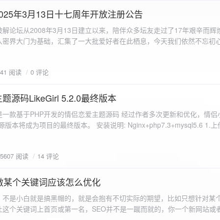
a.data.url}" target="_blank">${data.data.url}</a></p> <p>图片文件名:
025年3月13日十七周年开放注册公告
"uploaded-image" /> `; }
 吾爱破解论坛从2008年3月13日建立以来，陪伴众多坛友走过了17年艰辛而
入密界大门为基础，汇集了一大批爱好者在此栖息，今天我们依然不忘初
/p>`; } }; xhr.onerror = function() { resultDiv.innerHTML =
带领爱好者们走入密界的圣殿。 开放注册时间 为了避免由开放注册带来
'<p class="error">请求发生错误。</p>'; }; xhr.send(formData); }); </script> </body> </htm
册用户的管理。对于发现有马甲或者新注册用户从事违规行为的情况，我
841 阅读
0 评论
在您注册前，请认真阅读注册须知以及社区的总版规，以便更好地适应和
如下： 2025年3月13日 12：00-- 14：00 和 20：00 -- 22：00 
码LikeGirl 5.2.0最终版本
Girl是一款基于PHP开发的情侣恋爱主题源码 经过作者多次更新和优化，情
开源版本将成为项目的最终版本。 安装说明: Nginx+php7.3+mysql5.6 1
打开根目录下的admin文件夹 3.接着找到Config_DB.php文件 打开
息 4.请认真填写安全码 尽量设置的复杂难以猜测/ 修改密码等敏感信息
5607 阅读
14 评论
5.把压缩包中的sql上传到数据库即可，默认账号密码都是admin
做某个关键词应该怎么优化
，不是小白就是搞黑帽的，就是会抱有不切实际的期望，比如只想针对某
让这个关键词上首页或第一名，SEO并不是一蹴而就的，你一个新网站或
定的关键词上首页那是痴心妄想，seo是一项系统化工程 想针对某个词