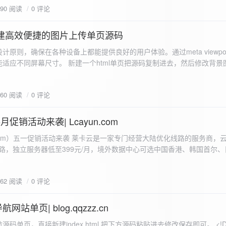
590 阅读
0 评论
I构建高效便捷的图片上传单页源码
计原则，确保在各种设备上都能提供良好的用户体验。通过meta viewpo
适应不同屏幕尺寸。 新建一个html单页把源码复制进去，然后修改背景
"> <head> <meta charset="UTF-8"> <meta name="viewport"
-scale=1.0"> <title>360图床文件上传 - 双虹云博客</title> <style> /*
660 阅读
0 评论
-size: cover; /* 保证背景图片覆盖整个视窗 */ color:
月促销活动来袭| Lcayun.com
 莱卡云是一家专门经营大陆优化线路的服务商，云服务器低至
线路，独立服务器低至399元/月，境外数据中心可选中国香港、韩国首尔
0, 0, 0, 0.1);
据中心可选枣庄、宁波、扬州、绍兴、镇江、成都等，有单线、多线BGP
务器、SSL、CDN、域名注册、域名备案等服务可供选择。 官网链接:
662 阅读
0 评论
.com/actcloud.html
站单页| blog.qqzzz.cn
ll 0.3s ease; position: relative; z-index: 2; } .main-box:hover { transform: translateY(-2px); box-shadow: 0 6px 25px rgba(0, 0, 0, 0.2); } /* 头部样式 */ .header { text-align: center; margin-bottom: 20px; padding-bottom: 15px; border-bottom: 1px solid rgba(255, 255, 255, 0.2); } .header h1 { font-size: 32px; background: linear-gradient(120deg, #2b5876 0%, #4e4376 100%); -webkit-background-clip: text; -webkit-text-fill-color: transparent; margin-bottom: 15px; } /* 提示框样式 */ .notice { background: transparent; padding: 0 25px; border-radius: 12px; margin-bottom: 15px; white-space: nowrap; overflow: hidden; text-overflow: ellipsis; } .notice p { color: #4facfe; font-size: 16px; line-height: 1; font-weight: bold; letter-spacing: 0.5px; margin: 0; } /* 流量卡领取样式 */ .flow-card, .flow-card-top { background: linear-gradient(120deg, #4facfe 0%, #00f2fe 100%); box-shadow: 0 3px 15px rgba(0, 0, 0, 0.1); border-radius: 12px; padding: 10px 15px; margin-bottom: 10px; text-align: center; position: relative; overflow: hidden; display: flex; justify-content: space-between; align-items: center; } .flow-card::before, .flow-card-top::before { content: ''; position: absolute; top: -10px; right: -10px; width: 80px; height: 80px; background: rgba(255, 255, 255, 0.1); border-radius: 50%; } .flow-card .text-content, .flow-card-top h3 { flex: 1; text-align: left; color: #ffffff; font-size: 16px; margin: 0; } .flow-card h2 { color: #ffffff; font-size: 18px; margin-bottom: 4px; font-weight: 600; } .flow-card p { color: rgba(255, 255, 255, 0.9); font-size: 14px; margin-bottom: 0; } .flow-card a, .flow-card-top a { display: inline-block; background: #ffffff; color: #2b5876; padding: 8px 0; border-radius: 50px; font-size: 15px; cursor: pointer; transition: all 0.3s ease; font-weight: 600; text-decoration: none; box-shadow: 0 4px 10px rgba(0, 0, 0, 0.1); margin: 0 5px; white-space: nowrap; width: 110px; text-align: center; } /* 所有按钮统一样式 */ .flow-card .buttons a, .flow-card-top .buttons a { background: #ffffff; color: #2b5876; } .flow-card .buttons a:hover, .flow-card-top .buttons a:hover { background: #f8f9fa; transform: translateY(-2px); box-shadow: 0 6px 15px rgba(0, 0, 0, 0.2); } .flow-card .buttons, .flow-card-top .buttons { display: flex; align-items: center; justify-content: flex-end; flex-wrap: nowrap; } .flow-card a:hover, .flow-card-top a:hover { transform: translateY(-2px); box-shadow: 0 6px 15px rgba(0, 0, 0, 0.2); background: #f8f9fa; } .flow-card-top { margin-bottom: 10px; } /* 导航网格样式 */ .nav-grid { display: grid; grid-template-columns: repeat(2, 1fr); gap: 25px; width: 100%; margin: 0 auto; padding: 0; } /* 导航项样式 */ .nav-item { background: hsl(230, 10%, 33%); border-radius: 12px; padding: 12px; text-align: center; box-shadow: none; transition: all 0.3s ease; min-height: 75px; position: relative; } .nav-item:hover { transform: none; background: hsl(230, 10%, 38%); } .nav-item a { text-decoration: none; color: inherit; display: block; text-align: center; } .nav-item h3 { color: #ffffff; font-size: 17px; margin-bottom: 8px; } .nav-item p { color: rgba(255, 255, 255, 0.9); font-size: 16px; margin-bottom: 4px; } .nav-item .status { position: absolute; bottom: -20px; left: 0; right: 0; color: #ff6b6b; font-size: 12px; text-align: center; font-weight: 500; } /* 底部导航样式 */ .float-nav { display: none; } @media (max-width: 768px) { body { padding-bottom: 20px; } .container { padding: 10px; } .main-box { padding: 15px; margin: 5px; } .header { margin-bottom: 15px; padding-bottom: 10px; } .nav-grid { gap: 15px; } .flow-card, .flow-card-top { padding: 12px; margin-bottom: 10px; flex-direction: column; } .flow-card .text-content, .flow-card-top h3 { text-align: center; margin-bottom: 12px; font-size: 16px; } .flow-card h2 { font-size: 16px; margin-bottom: 5px; text-align: center; } .flow-card p { font-size: 13px; text-align: center; padding: 0 5px; } .flow-card a, .flow-card-top a, .flow-card .buttons a, .flow-card-top .buttons a { padding: 7px 0; font-size: 14px; margin: 0 4px; width: 95px; text-align: center; background: #ffffff; color: #2b5876; } .flow-card .buttons, .flow-card-top .buttons { justify-content: center; width: 100%; margin-top: 5px; } .nav-item { padding: 12px; min-height: 70px; width: 100%; } .header h1 { font-size: 24px; } .notice p { font-size: 14px; } .copyright { padding: 10px 0; font-size: 12px; } } /* 版权信息样式 */ .copyright { text-align: center; padding: 15px 0; color: #6c757d; font-size: 13px; letter-spacing: 0.5px; width: 100%; max-width: 1200px; margin: 0 auto; } /* 弹窗样式 */ .modal-overlay { position: fixed; top: 0; left: 0; right: 0; bottom: 0; background: rgba(0, 0, 0, 0.4); display: flex; justify-content: center; align-items: center; z-index: 10000; } .modal { background: white; border: 1px solid #e9ecef; padding: 25px; border-radius: 15px; width: 90%; max-width: 3