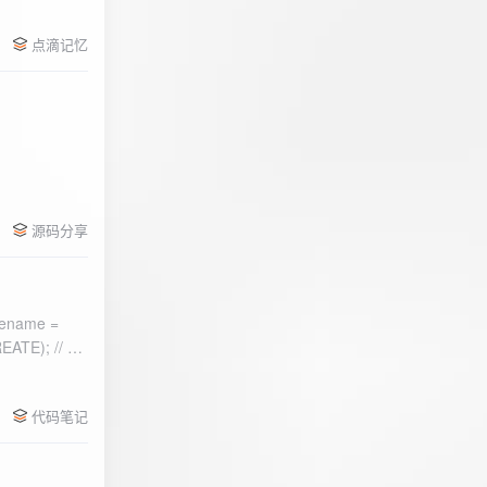
点滴记忆
源码分享
ename =
) 的第二个参
代码笔记