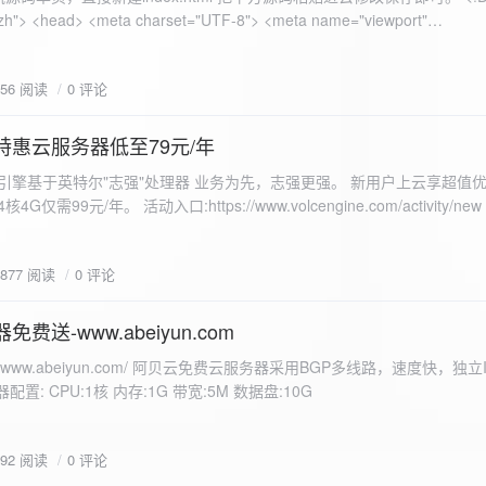
 错误
856 阅读
0 评论
nd-color: #e9f7e8; }
特惠云服务器低至79元/年
<form id="uploadForm">
 火山引擎基于英特尔"志强"处理器 业务为先，志强更强。 新用户上云享超值优
eInput" name="file" accept="image/*" required /> <button type="submit">上传文
仅需99元/年。 活动入口:https://www.volcengine.com/activity/ne
rogressFill">0%</div> </div> </div> <script> const form =
t resultDiv = document.getElementById('result'); const
3877 阅读
0 评论
tor('.progress-fill'); form.addEventListener('submit', (e) => {
if
费送-www.abeiyun.com
s://www.abeiyun.com/ 阿贝云免费云服务器采用BGP多线路，速度快，独
进度事件 xhr.upload.onprogress = function(event) { if
置: CPU:1核 内存:1G 带宽:5M 数据盘:10G
loaded / event.total) * 100;
ercentComplete + '%'; progressBar.innerHTML =
function() { if (xhr.status === 200) { const data =
792 阅读
0 评论
esultDiv.innerHTML = ` <p>上传成功！</p> <p>