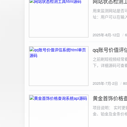
网站状态检测工
2025-8-12
用来监测网站是否可
址：用户可以在输入
证。验证通过后，网
板的网址列表中，每
2025年-8月-12日
同时也会从筛选下拉
择具体的网址进行筛
测功能： 设置监测
qq账号价值评估
2025-7-2
停止监测：点击 “
之前刷短视频经常
隔时间循环检测。点
行最多 3 次重试
行检测后，会记录
储在 logs 数
2025年-7月-2日
8
会显示所有或筛选
底部以显示最新信
黄金首饰价格查
2025-6-29
项目说明： 实时更
金、铂金及金条价
金品种实时交易数