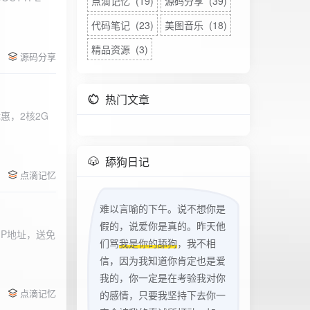
点滴记忆 (19)
源码分享 (39)
代码笔记 (23)
美图音乐 (18)
精品资源 (3)
源码分享
热门文章
惠，2核2G
w
舔狗日记
点滴记忆
难以言喻的下午。说不想你是
假的，说爱你是真的。昨天他
立IP地址，送免
们骂
我是你的舔狗
，我不相
信，因为我知道你肯定也是爱
我的，你一定是在考验我对你
点滴记忆
的感情，只要我坚持下去你一