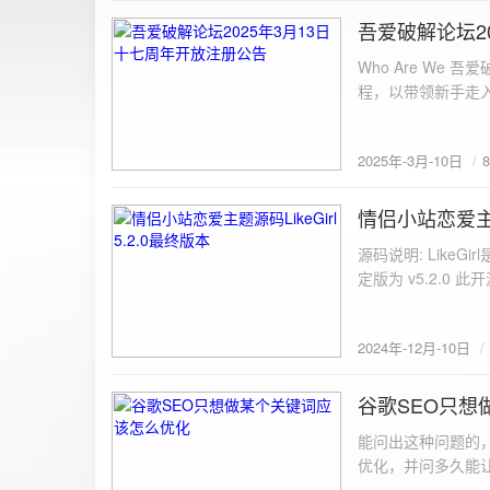
图片链接: <a href="${dat
吾爱破解论坛2
2025-3-10
${data.data.imgFile}</p> <img src="${data.data.url}" alt="上传的图片" class=
Who Are We
else { resultDiv.innerHTML = `<p class="error">${data.error}</p>`; } } else { resultDiv.innerHTML = `<p
程，以带领新手走
class="error">请求失败：${xhr.statusText}<
承上启下的作用，
我们将加强对新注
2025年-3月-10日
严格的处理措施。
区，具体限时开放注册时间
www.52pojie.cn
情侣小站恋爱主题源
2024-12-10
源码说明: Like
定版为 v5.2.0 此
至网站目录并解压 2.
为你的数据库相关信
2024年-12月-10日
谷歌SEO只想
2024-8-7
能问出这种问题的
优化，并问多久能
的网站想针对某个特