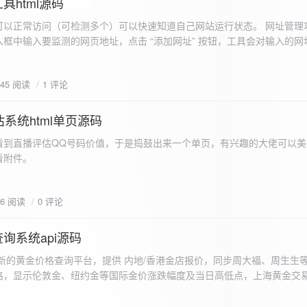
具html源码
以正常访问（可检测多个）可以快速知道自己网站运行状态。 网址管理功
框中输入要监测的网页地址，点击 “添加网址” 按钮，工具会对输入的网
址会被添加到左侧面板的列表中，并且列表项后有 “删除” 按钮。删除网
个网址后面都有一个 “删除” 按钮，点击该按钮可以将对应的网址从监测
645 阅读
1 评论
框中移除该网址选项。筛选网址：右侧面板有一个 “筛选网址” 的下拉框
选，只显示该网址的监测日志，也可以选择 “全部” 来显示所有网址的监
间隔：用户可以在输入框中设置监测间隔时间（单位为秒），默认值为 60 
系统html单页源码
开始监测” 按钮，工具会立即对所有已添加的网址进行一次检测，之后按照
看到直播评估QQ号码价值，于是捣鼓出来一个单页，有兴趣的大佬可以美
击 “停止监测” 按钮可停止监测。重试机制：在进行网址检测时，如果请
下，详细源码可查看附件。
，若重试后仍失败，则记录错误日志。日志记录与显示功能。 日志记录： 
网址的状态（正常或异常）、响应时间、时间戳以及错误信息（若有）。
组中，当日志数量超过 1000 条时，会移除最早的日志记录。日志显示：右侧
06 阅读
0 评论
后的监测日志，正常状态的日志为黑色，异常状态的日志为红色。日志会
息。
询系统api源码
新的黄金价格查询平台，提供 内地/香港金店报价，同步周大福、周生生
格，显示伦敦金、纽约金等国际金价涨跌幅度及当日高低点，上海黄金交
据，通过动态图表直观展示黄金价格趋势变化，所有数据均从第三方API
持移动端自适应显示。 index.html部分 !DOCTYPE html...