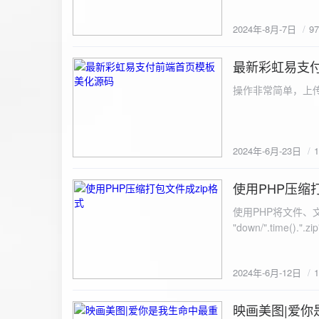
建议是做sem，s
2024年-8月-7日
9
最新彩虹易支
2024-6-23
操作非常简单，上传
2024年-6月-23日
使用PHP压缩
2024-6-12
使用PHP将文件、文件夹打
"down/".time().".zip"; // 压缩包存放路径与名称
开压缩包,没有则创建 // 参数1是要压缩的文件,参数2为压缩后,在压缩包中的文件名「这里我们把 lo
文件压缩,压缩后的文件
2024年-6月-12日
数可以改为 basenam
>addFile("img/logo.png",basename("
= array( "img/1.jpg", "img/2.jpg", ); $filename = "down/img.zip"; // 压缩包存放路径与名称 $zip = new
映画美图|爱你
2024-6-10