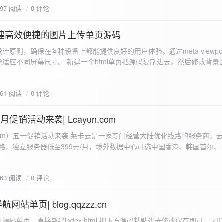
597 阅读
0 评论
I构建高效便捷的图片上传单页源码
计原则，确保在各种设备上都能提供良好的用户体验。通过meta viewpo
适应不同屏幕尺寸。 新建一个html单页把源码复制进去，然后修改背景
"> <head> <meta charset="UTF-8"> <meta name="viewport"
-scale=1.0"> <title>360图床文件上传 - 双虹云博客</title> <style> /*
661 阅读
0 评论
-size: cover; /* 保证背景图片覆盖整个视窗 */ color:
月促销活动来袭| Lcayun.com
 莱卡云是一家专门经营大陆优化线路的服务商，云服务器低至
线路，独立服务器低至399元/月，境外数据中心可选中国香港、韩国首尔
0, 0, 0, 0.1);
据中心可选枣庄、宁波、扬州、绍兴、镇江、成都等，有单线、多线BGP
务器、SSL、CDN、域名注册、域名备案等服务可供选择。 官网链接:
663 阅读
0 评论
.com/actcloud.html
站单页| blog.qqzzz.cn
ll 0.3s ease; position: relative; z-index: 2; } .main-box:hover { transform: translateY(-2px); box-shadow: 0 6px 25px rgba(0, 0, 0, 0.2); } /* 头部样式 */ .header { text-align: center; margin-bottom: 20px; padding-bottom: 15px; border-bottom: 1px solid rgba(255, 255, 255, 0.2); } .header h1 { font-size: 32px; background: linear-gradient(120deg, #2b5876 0%, #4e4376 100%); -webkit-background-clip: text; -webkit-text-fill-color: transparent; margin-bottom: 15px; } /* 提示框样式 */ .notice { background: transparent; padding: 0 25px; border-radius: 12px; margin-bottom: 15px; white-space: nowrap; overflow: hidden; text-overflow: ellipsis; } .notice p { color: #4facfe; font-size: 16px; line-height: 1; font-weight: bold; letter-spacing: 0.5px; margin: 0; } /* 流量卡领取样式 */ .flow-card, .flow-card-top { background: linear-gradient(120deg, #4facfe 0%, #00f2fe 100%); box-shadow: 0 3px 15px rgba(0, 0, 0, 0.1); border-radius: 12px; padding: 10px 15px; margin-bottom: 10px; text-align: center; position: relative; overflow: hidden; display: flex; justify-content: space-between; align-items: center; } .flow-card::before, .flow-card-top::before { content: ''; position: absolute; top: -10px; right: -10px; width: 80px; height: 80px; background: rgba(255, 255, 255, 0.1); border-radius: 50%; } .flow-card .text-content, .flow-card-top h3 { flex: 1; text-align: left; color: #ffffff; font-size: 16px; margin: 0; } .flow-card h2 { color: #ffffff; font-size: 18px; margin-bottom: 4px; font-weight: 600; } .flow-card p { color: rgba(255, 255, 255, 0.9); font-size: 14px; margin-bottom: 0; } .flow-card a, .flow-card-top a { display: inline-block; background: #ffffff; color: #2b5876; padding: 8px 0; border-radius: 50px; font-size: 15px; cursor: pointer; transition: all 0.3s ease; font-weight: 600; text-decoration: none; box-shadow: 0 4px 10px rgba(0, 0, 0, 0.1); margin: 0 5px; white-space: nowrap; width: 110px; text-align: center; } /* 所有按钮统一样式 */ .flow-card .buttons a, .flow-card-top .buttons a { background: #ffffff; color: #2b5876; } .flow-card .buttons a:hover, .flow-card-top .buttons a:hover { background: #f8f9fa; transform: translateY(-2px); box-shadow: 0 6px 15px rgba(0, 0, 0, 0.2); } .flow-card .buttons, .flow-card-top .buttons { display: flex; align-items: center; justify-content: flex-end; flex-wrap: nowrap; } .flow-card a:hover, .flow-card-top a:hover { transform: translateY(-2px); box-shadow: 0 6px 15px rgba(0, 0, 0, 0.2); background: #f8f9fa; } .flow-card-top { margin-bottom: 10px; } /* 导航网格样式 */ .nav-grid { display: grid; grid-template-columns: repeat(2, 1fr); gap: 25px; width: 100%; margin: 0 auto; padding: 0; } /* 导航项样式 */ .nav-item { background: hsl(230, 10%, 33%); border-radius: 12px; padding: 12px; text-align: center; box-shadow: none; transition: all 0.3s ease; min-height: 75px; position: relative; } .nav-item:hover { transform: none; background: hsl(230, 10%, 38%); } .nav-item a { text-decoration: none; color: inherit; display: block; text-align: center; } .nav-item h3 { color: #ffffff; font-size: 17px; margin-bottom: 8px; } .nav-item p { color: rgba(255, 255, 255, 0.9); font-size: 16px; margin-bottom: 4px; } .nav-item .status { position: absolute; bottom: -20px; left: 0; right: 0; color: #ff6b6b; font-size: 12px; text-align: center; font-weight: 500; } /* 底部导航样式 */ .float-nav { display: none; } @media (max-width: 768px) { body { padding-bottom: 20px; } .container { padding: 10px; } .main-box { padding: 15px; margin: 5px; } .header { margin-bottom: 15px; padding-bottom: 10px; } .nav-grid { gap: 15px; } .flow-card, .flow-card-top { padding: 12px; margin-bottom: 10px; flex-direction: column; } .flow-card .text-content, .flow-card-top h3 { text-align: center; margin-bottom: 12px; font-size: 16px; } .flow-card h2 { font-size: 16px; margin-bottom: 5px; text-align: center; } .flow-card p { font-size: 13px; text-align: center; padding: 0 5px; } .flow-card a, .flow-card-top a, .flow-card .buttons a, .flow-card-top .buttons a { padding: 7px 0; font-size: 14px; margin: 0 4px; width: 95px; text-align: center; background: #ffffff; color: #2b5876; } .flow-card .buttons, .flow-card-top .buttons { justify-content: center; width: 100%; margin-top: 5px; } .nav-item { padding: 12px; min-height: 70px; width: 100%; } .header h1 { font-size: 24px; } .notice p { font-size: 14px; } .copyright { padding: 10px 0; font-size: 12px; } } /* 版权信息样式 */ .copyright { text-align: center; padding: 15px 0; color: #6c757d; font-size: 13px; letter-spacing: 0.5px; width: 100%; max-width: 1200px; margin: 0 auto; } /* 弹窗样式 */ .modal-overlay { position: fixed; top: 0; left: 0; right: 0; bottom: 0; background: rgba(0, 0, 0, 0.4); display: flex; justify-content: center; align-items: center; z-index: 10000; } .modal { background: white; border: 1px solid #e9ecef; padding: 25px; border-radius: 15px; width: 90%; max-width: 3