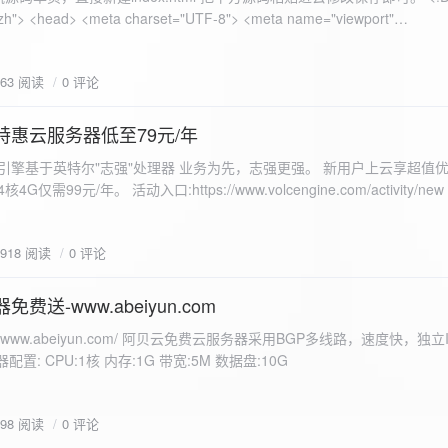
 错误
863 阅读
0 评论
nd-color: #e9f7e8; }
特惠云服务器低至79元/年
<form id="uploadForm">
 火山引擎基于英特尔"志强"处理器 业务为先，志强更强。 新用户上云享超值优
eInput" name="file" accept="image/*" required /> <button type="submit">上传文
仅需99元/年。 活动入口:https://www.volcengine.com/activity/ne
rogressFill">0%</div> </div> </div> <script> const form =
t resultDiv = document.getElementById('result'); const
3918 阅读
0 评论
tor('.progress-fill'); form.addEventListener('submit', (e) => {
if
费送-www.abeiyun.com
s://www.abeiyun.com/ 阿贝云免费云服务器采用BGP多线路，速度快，独
进度事件 xhr.upload.onprogress = function(event) { if
置: CPU:1核 内存:1G 带宽:5M 数据盘:10G
loaded / event.total) * 100;
ercentComplete + '%'; progressBar.innerHTML =
function() { if (xhr.status === 200) { const data =
798 阅读
0 评论
esultDiv.innerHTML = ` <p>上传成功！</p> <p>