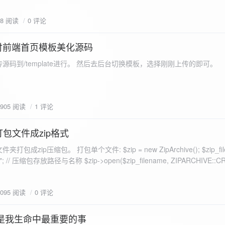
eo不适合，如果说有人能承诺让你一个全新的网站，或者本来没...
78 阅读
0 评论
付前端首页模板美化源码
源码到/template进行。 然后去后台切换模板，选择刚刚上传的即可。
1905 阅读
1 评论
打包文件成zip格式
包成zip压缩包。 打包单个文件: $zip = new ZipArchive(); $zip_fil
 $zip->open($zip_filename, ZIPARCHIVE::CREATE); // 打
go.png
为 logon2.png」,如果需要的压缩后的文件跟原文件名一样 addFile(
1095 阅读
0 评论
e("img/logon2.png),也就是原文件所在的路径 $zip-
logon2.png")); $res = $zip->close(); 打包多个文件: <?php $fileList
是我生命中最重要的事