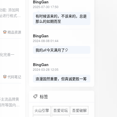
BingGan
2025-07-30 17:50
能: 添加网
址进行格式验
有时候该来的，不该来的，总是
址：在左侧面
那么的如期而至
列表中移除，
精品资源
，用户可以选
BingGan
测日志。 检
2024-08-08 01:44
秒。开始 /
设置的监测间
我的👶今天满月了🎈
化完善一
求失败，会进
每次对网址进
BingGan
日志记录会存
2024-03-28 12:05
面板的日志容器
代码笔记
自动滚动到最
浪漫固然重要，但真诚更胜一筹
标签
等主流品牌黄
易所等国内黄
火山引擎
吾爱论坛
吾爱破解
实时获取，支