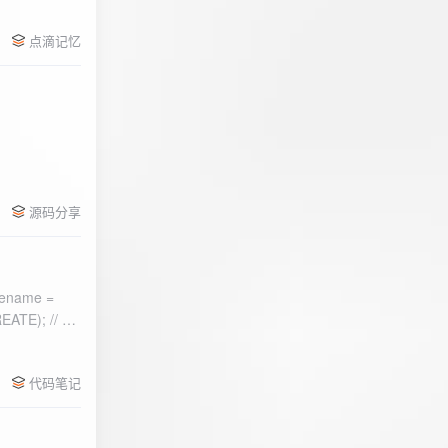
点滴记忆
源码分享
ename =
) 的第二个参
代码笔记