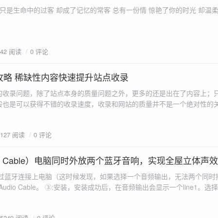
ename,ZipArchive::CREATE); //打开压缩包 //遍历文件 foreach($fileList as
只是生命中的过客 却成了记忆的常客 总有一份情 惊艳了你的时光 却温
<?php /** * @param $path 文件夹路径 * @param $zip zip 对象 */
 //打开当前文件夹由$path指定。 while
 { if ($filename != "." && $filename != "..") { //文件夹文件名字
942 阅读
0 评论
lename)) { // 如果读取的某个对象是文件夹，则递
攻略 稀缺性内容快速提升站点收录
p_filename, ZIPARCHIVE::CREATE); // 打开压缩包,没有则创建 //调
的收录问题，除了站点本身的质量问题之外，更多的还是出在了内容上；
p("img",$zip);
般也是可以获得不错的收录速度，收录和网站的质量并不是一个绝对性的
容又不得要领，自然收录上就会有比较大的问题。
1127 阅读
0 评论
 Audio Cable）电脑同时外放两个蓝牙音响，实现全屋立体声
过蓝牙连接上电脑（这时候发现，如果选择一个音频输出，无法两个同时播
l Audio Cable。 ③:安装，安装成功后，在音频输出会显示一个line1。选择它 ④:找
iorepeater.exe 两次 （双开） wave in 都选择 line1 wave out
55249 阅读
0 评论