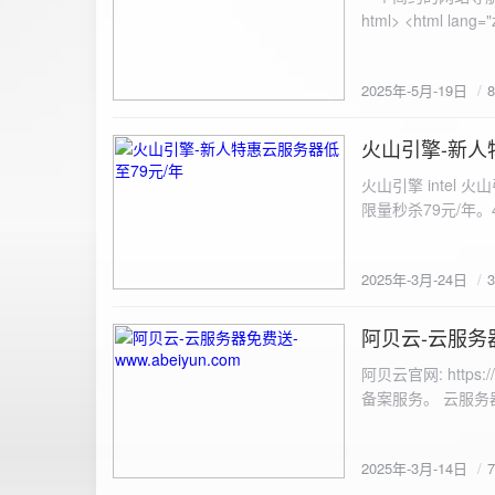
100%; height: 30px; background-color: #ddd; border-radius: 4px; margin-top: 20px; overflow: hidden; }
.progress-fill { height: 100%; background-color: #4caf50; width: 0; line-height: 30px; text-align: center;
color: white; } /* 上传结果区域样式 */ .result { margin-top: 20px; padding: 10px; border: 1px solid #ccc;
border-radius: 4px; background-color: #f9f9f9; font-size: 16px; color: #333; min-height: 40px; } /*
2025年-5月-19日
或成功的提示信息样式 */ .result.success { border-color: #28a745; backgrou
.result.error { border-color: #dc3545; background-color: #f8d7da; } /* 显示图片的样式 */ .uploaded-
火山引擎-新人
image { margin-top: 20px; max-width: 100%; height: auto; border-radius: 4px; border: 1px solid #ddd; }
2025-3-24
</style> </head> <body> <div class="container"> <h2>图片上传-双虹云</h2> 
火山引擎 intel
<input type="file" id="fil
限量秒杀79元/年。4核4G
件</button> </form> <div id="result" class="result"></div> <!-- 进度条 --> <div class="progress-bar">
<div class="progress-fill" id="p
document.getElementById('uploadForm'); cons
2025年-3月-24日
progressBar = document.querySelec
e.preventDefault(); const fileInput = document.getElementById('fileInput'); const file = fileInput.files[0]; 
阿贝云-云服务器免
2025-3-14
(!file) { resultDiv.innerHTML = '<p class="error">请先选择文件！</p>'; return; } const formData = new
FormData(); formData.append('file', file); const xhr = new XMLHttpRequest(); xhr.open('POST',
阿贝云官网: http
'https://api.xinyew.cn/api/360tc', true); // 监听上传
备案服务。 云服务器配
(event.lengthComputable) { const percentComplete = (event.
progressBar.style.width = p
Math.round(percentComplete) + '%'; } }; xhr.onload = 
2025年-3月-14日
JSON.parse(xhr.responseText); if (data.errno === 0) { r