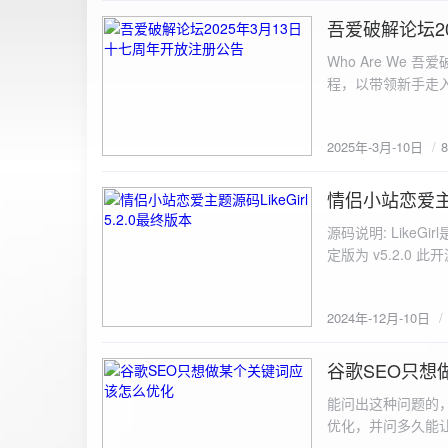
图片链接: <a href="${dat
吾爱破解论坛2
2025-3-10
${data.data.imgFile}</p> <img src="${data.data.url}" alt="上传的图片" class=
Who Are We
else { resultDiv.innerHTML = `<p class="error">${data.error}</p>`; } } else { resultDiv.innerHTML = `<p
程，以带领新手走
class="error">请求失败：${xhr.statusText}<
承上启下的作用，
我们将加强对新注
2025年-3月-10日
严格的处理措施。
区，具体限时开放注册时间
www.52pojie.cn
情侣小站恋爱主题源
2024-12-10
源码说明: Like
定版为 v5.2.0 此
至网站目录并解压 2.
为你的数据库相关信
2024年-12月-10日
谷歌SEO只想
2024-8-7
能问出这种问题的
优化，并问多久能
的网站想针对某个特