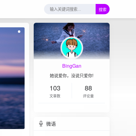
搜索
BingGan
她说爱你，没说只爱你!
103
88
文章数
评论量
微语