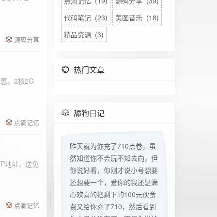
点滴记忆 (19)
源码分享 (39)
代码笔记 (23)
美图音乐 (18)
精品资源 (3)
源码分享
热门文章
惠，2核2G
w
舔狗日记
点滴记忆
昨天就为你充了710点卷，虽
然知道你不会玩不知去向，但
立IP地址，送免
你说好看，你刚才说小号想要
还想要一个，爱你的我还是满
心欢喜的把剩下的100元伙食
点滴记忆
费又给你充了710，然后看到