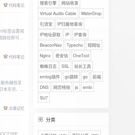
搜索引擎
网站收录
代码笔记
Virtual Audio Cable
WaterDrop
引流宝
IP归属地查询
rt标签设置视
IP地址获取
IP
IP查询
图路径即可。
BeaconNav
Typecho
短网址
Nginx
奇安信
OneTool
代码笔记
蜘蛛日志
SSL
站长工具
emlog插件
go跳转
go
前端
DNS
网页特效
js
emlo
、日本东京、美
、高防等多种
SU7
点滴记忆
分类