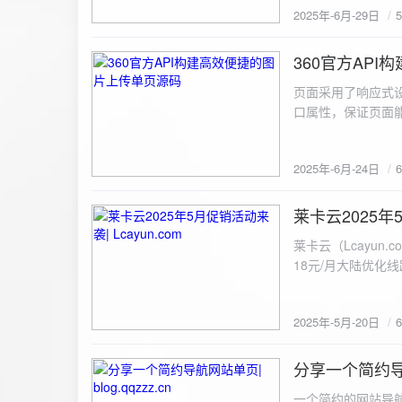
2025年-6月-29日
360官方AP
2025-6-24
页面采用了响应式设
口属性，保证页面能
<!DOCTYPE html> <html lang="zh-CN
content="width=device-width, initial
2025年-6月-24日
重置默认样式 */ * { margin: 0; padding: 0; box-sizing: border-box; } /* 设置页面的字体和添加背景图片 */
body { font-family: Arial, sans-serif; background: url('static/images/background.png') no-repeat center
center fixed; /* 使用服务器上的路径 */ background
莱卡云2025年5
2025-5-20
#333; display: flex; justify-content: center; align-items: center; min-height: 100vh; margin: 0; } /* 容器样
莱卡云（Lcayun.com）五一促销活动来袭
式 */ .container { background-color: rgba(255, 255, 255, 0.9); /* 使用半透明白色背景，以便在图片背景
18元/月大陆优化
上更清晰地显示内容 */ padding: 30px; border-radius: 8px; box-shadow: 0 4px 8px rgba(
国洛杉矶，境内数
width: 100%; max-width: 500px; text-align: center; } /* 标题样式 */ h2 { font-size: 24px; margin-bottom:
选择，更含有游戏服
20px; color: #333; } /* 文件输入框样式 */ input[type="file"] { display: block; margin: 0 auto 20px;
2025年-5月-20日
https://www.lcayun
padding: 8px; background-color: #f7f7f7; border: 1px solid #ccc; border-radius: 4px; font-size: 16px;
color: #333; } /* 按钮样式 */ button { background-color: #007BFF; color: #fff; padding: 12px 20px; font-
分享一个简约导航网
size: 16px; border: none; border-radius: 4px; cursor: pointer; transition: background-color 0.3s ease; }
2025-5-19
/* 按钮悬浮效果 */ button:hover { background-color: #0056b3; } /* 进度条样式 */ .progress-bar { width:
一个简约的网站导航源码单页，直接新建index.html 把下方源码粘贴进去修改保存即可。 <!DOCTYPE html> <html lang="zh"> <head> <meta charset="UTF-8"> <meta name="viewport" content="width=device-width, initial-scale=1.0"> <title>导航网站 -blog.qqzzz.cn</title> <meta name="keywords" content="双虹云博客"> <meta name="description" content="双虹云博客。"> <meta name="author" content="导航网站"> <meta name="robots" content="index,follow"> <meta property="og:title" content="导航网站 - "> <meta property="og:description" content="双虹云。"> <meta property="og:type" content="website"> <link rel="icon" href="https://blog.qqzzz.cn/favicon.ico" type="image/x-icon"> <link rel="shortcut icon" href="https://blog.qqzzz.cn/favicon.ico" type="image/x-icon"> <style> /* 基础样式 */ * { margin: 0; padding: 0; box-sizing: border-box; } /* 主体样式 */ body { background: #f0f2f5; font-family: 'Microsoft YaHei', -apple-system, BlinkMacSystemFont, sans-serif; margin: 0; padding: 0; min-height: 100vh; overflow-x: hidden; position: relative; display: flex; flex-direction: column; } /* 容器样式 */ .container { max-width: 1200px; margin: 0 auto; padding: 20px; flex: 1; display: flex; flex-direction: column; align-items: center; width: 100%; } /* 主盒子样式 */ .main-box { background: white; box-shadow: 0 2px 12px rgba(0, 0, 0, 0.08); border-radius: 24px; border: 1px solid #e9ecef; width: 100%; max-width: 1000px; padding: 30px; margin: 0 auto 15px; transition: a