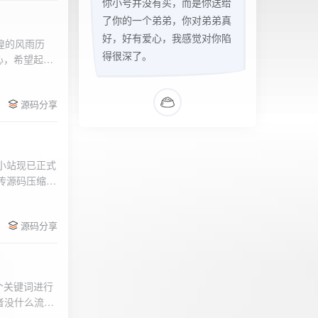
你小号并没有买，而是你送给
了你的一个弟弟，你对弟弟真
好，好有爱心，我感觉对你陷
辉煌的风雨历
得很深了。
心，希望起到
的负面影响，
l>
们会采取更加
源码分享
享受我们的社
官方论坛:
侣小站现已正式
.上传源码压缩包
后按注释提示更改
需输入安全码
源码分享
个关键词进行
者没什么流量
做排名，我的