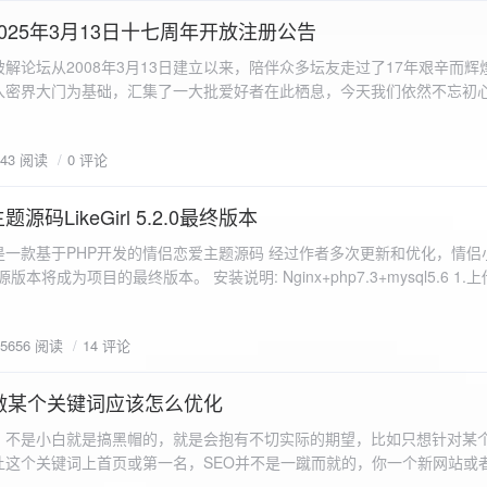
a.data.url}" target="_blank">${data.data.url}</a></p> <p>图片文件名:
025年3月13日十七周年开放注册公告
"uploaded-image" /> `; }
 吾爱破解论坛从2008年3月13日建立以来，陪伴众多坛友走过了17年艰辛而
入密界大门为基础，汇集了一大批爱好者在此栖息，今天我们依然不忘初
/p>`; } }; xhr.onerror = function() { resultDiv.innerHTML =
带领爱好者们走入密界的圣殿。 开放注册时间 为了避免由开放注册带来
'<p class="error">请求发生错误。</p>'; }; xhr.send(formData); }); </script> </body> </htm
册用户的管理。对于发现有马甲或者新注册用户从事违规行为的情况，我
843 阅读
0 评论
在您注册前，请认真阅读注册须知以及社区的总版规，以便更好地适应和
如下： 2025年3月13日 12：00-- 14：00 和 20：00 -- 22：00 
码LikeGirl 5.2.0最终版本
Girl是一款基于PHP开发的情侣恋爱主题源码 经过作者多次更新和优化，情
开源版本将成为项目的最终版本。 安装说明: Nginx+php7.3+mysql5.6 1
打开根目录下的admin文件夹 3.接着找到Config_DB.php文件 打开
息 4.请认真填写安全码 尽量设置的复杂难以猜测/ 修改密码等敏感信息
5656 阅读
14 评论
5.把压缩包中的sql上传到数据库即可，默认账号密码都是admin
做某个关键词应该怎么优化
，不是小白就是搞黑帽的，就是会抱有不切实际的期望，比如只想针对某
让这个关键词上首页或第一名，SEO并不是一蹴而就的，你一个新网站或
定的关键词上首页那是痴心妄想，seo是一项系统化工程 想针对某个词