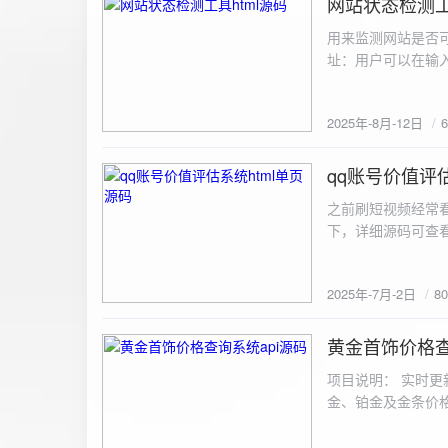
网站状态检测工
2025-8-12
用来监测网站是否可
址：用户可以在输入
证。验证通过后，网
板的网址列表中，每
2025年-8月-12日
同时也会从筛选下拉
择具体的网址进行筛
测功能： 设置监测
qq账号价值评估
2025-7-2
停止监测：点击 “
之前刷短视频经常
隔时间循环检测。点
行最多 3 次重试
行检测后，会记录
储在 logs 数
2025年-7月-2日
8
会显示所有或筛选
底部以显示最新信
黄金首饰价格查
2025-6-29
项目说明： 实时更
金、铂金及金条价
金品种实时交易数