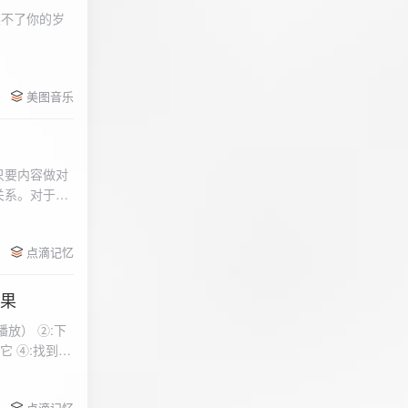
柔不了你的岁
 function
美图音乐
用函数，添加文件到
只要内容做对
关系。对于质
点滴记忆
效果
放） ②:下
到安
 分别选择两个蓝牙
点滴记忆