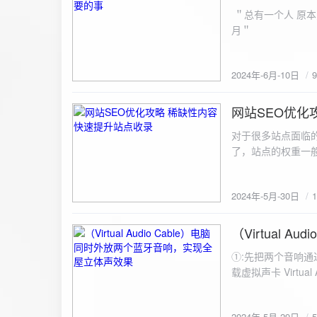
ZipArchive(); $zip->open($fil
＂总有一个人 原本
$file){ $zip->addFile($file,basename($file)); //向压缩包中添加文件 } $zip->close(); //关闭压缩包 打包某
月＂
个文件夹（包含子文件夹）: 
addFileToZip($path, $zip) { $handler = opendir($path);
(($filename = readdir($handler)) !== false)
2024年-6月-10日
为'.'和‘..’，不要对他们进行操作 if (is_dir($path . "/" . $fi
归 addFileToZip($path . "/" . $filename, $zip); } else { //将文件加入zip对象 $zip->addFile($path . "/" .
网站SEO优化
$filename); } } } } $zip = new ZipArchive(); $zip_filename = "down/files.zip"; // 压缩包存放路径与名称
2024-5-30
$zip->open($zi
对于很多站点面临
压缩包中 addFileToZi
了，站点的权重一
量一般的站点，内
2024年-5月-30日
（Virtual
2024-5-29
①:先把两个音响通
载虚拟声卡 Virtua
装目录下，双击打开 aud
音响 ⑤:点击 start 就可以听效果了。 最好是选择蓝牙延迟较低的、或者同款的蓝牙音箱。 原理大概是使
2024年-5月-29日